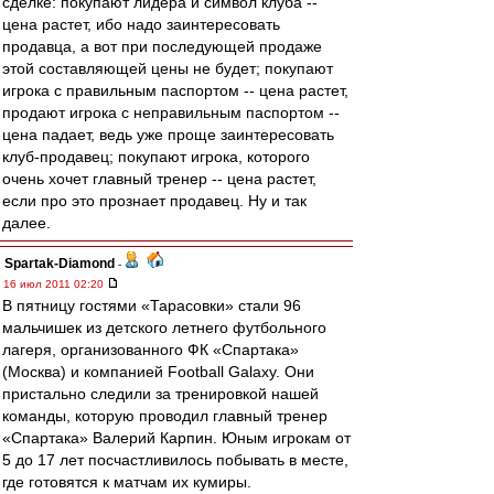
сделке: покупают лидера и символ клуба --
цена растет, ибо надо заинтересовать
продавца, а вот при последующей продаже
этой составляющей цены не будет; покупают
игрока с правильным паспортом -- цена растет,
продают игрока с неправильным паспортом --
цена падает, ведь уже проще заинтересовать
клуб-продавец; покупают игрока, которого
очень хочет главный тренер -- цена растет,
если про это прознает продавец. Ну и так
далее.
Spartak-Diamond
-
16 июл 2011 02:20
В пятницу гостями «Тарасовки» стали 96
мальчишек из детского летнего футбольного
лагеря, организованного ФК «Спартака»
(Москва) и компанией Football Galaxy. Они
пристально следили за тренировкой нашей
команды, которую проводил главный тренер
«Спартака» Валерий Карпин. Юным игрокам от
5 до 17 лет посчастливилось побывать в месте,
где готовятся к матчам их кумиры.