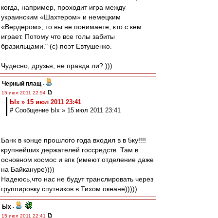
когда, например, проходит игра между
украинским «Шахтером» и немецким
«Вердером», то вы не понимаете, кто с кем
играет. Потому что все голы забиты
бразильцами." (с) поэт Евтушенко.
Чудесно, друзья, не правда ли? )))
Черный плащ
-
15 июл 2011 22:54
Ых » 15 июл 2011 23:41
# Сообщение Ых » 15 июл 2011 23:41
Банк в конце прошлого года входил в в 5ку!!!!
крупнейших держателей госсредств. Там в
основном космос и впк (имеют отделение даже
на Байкануре))))
Надеюсь,что нас не будут транслировать через
группировку спутников в Тихом океане)))))
Ых
-
15 июл 2011 22:41