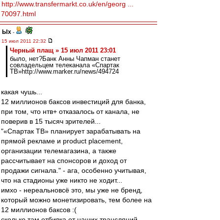
http://www.transfermarkt.co.uk/en/georg ...
70097.html
Ых
-
15 июл 2011 22:32
Черный плащ » 15 июл 2011 23:01
было, нет?Банк Анны Чапман станет
совладельцем телеканала «Спартак
ТВ»http://www.marker.ru/news/494724
какая чушь...
12 миллионов баксов инвестиций для банка,
при том, что нтв+ отказалось от канала, не
поверив в 15 тысяч зрителей...
"«Спартак ТВ» планирует зарабатывать на
прямой рекламе и product placement,
организации телемагазина, а также
рассчитывает на спонсоров и доход от
продажи сигнала." - ага, особенно учитывая,
что на стадионы уже никто не ходит...
имхо - нереальновсё это, мы уже не бренд,
который можно монетизировать, тем более на
12 миллионов баксов :(
сколько там отбивка от наших трансляций