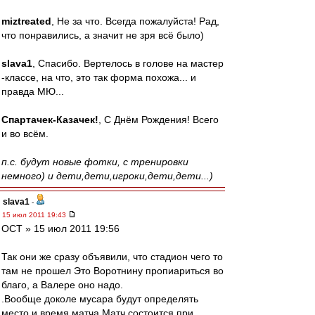
miztreated
, Не за что. Всегда пожалуйста! Рад,
что понравились, а значит не зря всё было)
slava1
, Спасибо. Вертелось в голове на мастер
-классе, на что, это так форма похожа... и
правда МЮ...
Спартачек-Казачек!
, С Днём Рождения! Всего
и во всём.
п.с. будут новые фотки, с тренировки
немного) и дети,дети,игроки,дети,дети...)
slava1
-
15 июл 2011 19:43
ОСТ » 15 июл 2011 19:56
Так они же сразу объявили, что стадион чего то
там не прошел Это Воротнину пропиариться во
благо, а Валере оно надо.
.Вообще доколе мусара будут определять
место и время матча.Матч состоится при