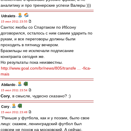
аналитику и про тренерские успехи Валеры )))
Udralets
-
15 июл 2011 23:55
Сантос якобы со Спартаком по Ибсону
договорился, осталось с ним самим ударить по
рукам, и все переговоры должны были
проходить в пятницу вечером.
Бразильцы не исключали подписание
конктракта сегодня же.
Но результаты пока неизвестны.
http://www.goal.com/br/news/805/transfe ... -fica-
mais
Abilardo
-
15 июл 2011 23:54
Cory
, в смысле, чудесно
сказано
? :)
Cory
-
15 июл 2011 23:48
"Раньше у футбола, как и у поэзии, было свое
лицо: скажем, ленинградский футбол был
совсем не похож на московский. А сейчас,