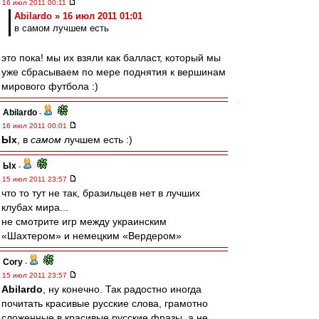
16 июл 2011 00:11
Abilardo » 16 июл 2011 01:01
в самом лучшем есть
это пока! мы их взяли как балласт, который мы
уже сбрасываем по мере поднятия к вершинам
мирового футбола :)
Abilardo
-
16 июл 2011 00:01
Ых
, в
самом
лучшем есть :)
Ых
-
15 июл 2011 23:57
что то тут не так, бразильцев нет в лучших
клубах мира...
не смотрите игр между украинским
«Шахтером» и немецким «Вердером»
Cory
-
15 июл 2011 23:57
Abilardo
, ну конечно. Так радостно иногда
почитать красивые русские слова, грамотно
сложенные в красивые русские фразы, а не