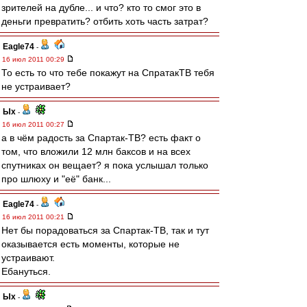
зрителей на дубле... и что? кто то смог это в
деньги превратить? отбить хоть часть затрат?
Eagle74
-
16 июл 2011 00:29
То есть то что тебе покажут на СпратакТВ тебя
не устраивает?
Ых
-
16 июл 2011 00:27
а в чём радость за Спартак-ТВ? есть факт о
том, что вложили 12 млн баксов и на всех
спутниках он вещает? я пока услышал только
про шлюху и "её" банк...
Eagle74
-
16 июл 2011 00:21
Нет бы порадоваться за Спартак-ТВ, так и тут
оказывается есть моменты, которые не
устраивают.
Ебануться.
Ых
-