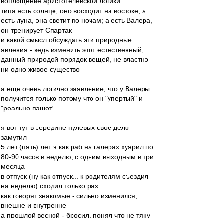
воплощение аристотелевской логики
типа есть солнце, оно восходит на востоке; а
есть луна, она светит по ночам; а есть Валера,
он тренирует Спартак
и какой смысл обсуждать эти природные
явления - ведь изменить этот естественный,
данный природой порядок вещей, не властно
ни одно живое существо
а еще очень логично заявление, что у Валеры
получится только потому что он "упертый" и
"реально пашет"
я вот тут в середине нулевых свое дело
замутил
5 лет (пять) лет я как раб на галерах хуярил по
80-90 часов в неделю, с одним выходным в три
месяца
в отпуск (ну как отпуск... к родителям съездил
на неделю) сходил только раз
как говорят знакомые - сильно изменился,
внешне и внутренне
а прошлой весной - бросил, понял что не тяну