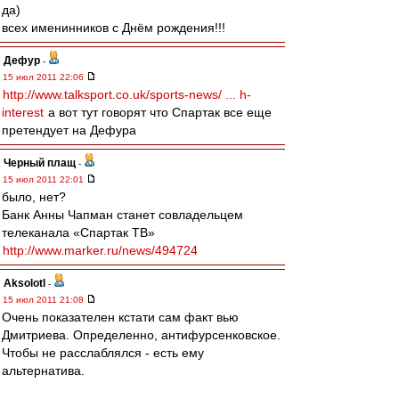
да)
всех именинников с Днём рождения!!!
Дефур
-
15 июл 2011 22:06
http://www.talksport.co.uk/sports-news/ ... h-
interest
а вот тут говорят что Спартак все еще
претендует на Дефура
Черный плащ
-
15 июл 2011 22:01
было, нет?
Банк Анны Чапман станет совладельцем
телеканала «Спартак ТВ»
http://www.marker.ru/news/494724
Aksolotl
-
15 июл 2011 21:08
Очень показателен кстати сам факт вью
Дмитриева. Определенно, антифурсенковское.
Чтобы не расслаблялся - есть ему
альтернатива.