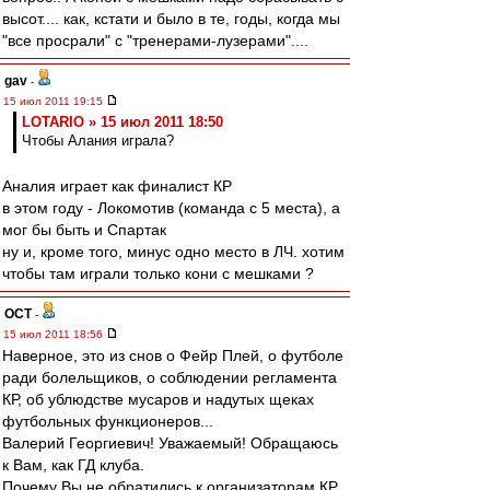
высот.... как, кстати и было в те, годы, когда мы
"все просрали" с "тренерами-лузерами"....
gav
-
15 июл 2011 19:15
LOTARIO » 15 июл 2011 18:50
Чтобы Алания играла?
Аналия играет как финалист КР
в этом году - Локомотив (команда с 5 места), а
мог бы быть и Спартак
ну и, кроме того, минус одно место в ЛЧ. хотим
чтобы там играли только кони с мешками ?
ОСТ
-
15 июл 2011 18:56
Наверное, это из снов о Фейр Плей, о футболе
ради болельщиков, о соблюдении регламента
КР, об ублюдстве мусаров и надутых щеках
футбольных функционеров...
Валерий Георгиевич! Уважаемый! Обращаюсь
к Вам, как ГД клуба.
Почему Вы не обратились к организаторам КР