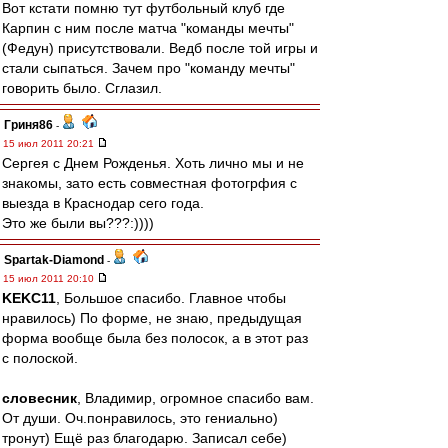
Вот кстати помню тут футбольный клуб где
Карпин с ним после матча "команды мечты"
(Федун) присутствовали. Ведб после той игры и
стали сыпаться. Зачем про "команду мечты"
говорить было. Сглазил.
Гриня86
-
15 июл 2011 20:21
Сергея с Днем Рожденья. Хоть лично мы и не
знакомы, зато есть совместная фотогрфия с
выезда в Краснодар сего года.
Это же были вы???:))))
Spartak-Diamond
-
15 июл 2011 20:10
KEKC11
, Большое спасибо. Главное чтобы
нравилось) По форме, не знаю, предыдущая
форма вообще была без полосок, а в этот раз
с полоской.
словесник
, Владимир, огромное спасибо вам.
От души. Оч.понравилось, это гениально)
тронут) Ещё раз благодарю. Записал себе)