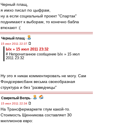
Черный плащ,
я имхо писал по цыфрам,
ну а если социальный проект "Спартак"
поднимают к выборам, то конечно бабла
втюхают :(
Черный плащ
-
15 июл 2011 22:37
Ых » 15 июл 2011 23:32
# Непрочитанное сообщение Ых » 15 июл
2011 23:32
Ну это я никак комментировать не могу. Сам
Фондсервисбанк весьма своеобразная
структура и без "разведчицы"
Свирепый Вепрь
-
15 июл 2011 22:34
На Трансфермаркете глум какой-то.
Стоимость Щенникова составляет 30
миллионов евро: