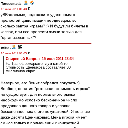
Torquemada
-
16 июл 2011 06:43
уВВажаемые, подскажите удаленным от
прелестей цивилизации пердяевцам, во
сколько завтра играем? :) И будут ли билеты в
кассах, или все прелести жизни только для
"организованных"?
mifta
-
16 июл 2011 03:05
Свирепый Вепрь » 15 июл 2011 23:34
На Трансфермаркете глум какой-то.
Стоимость Щенникова составляет 30
миллионов евро:
Наверное, его Зенит собрался покупать :)
Вообще, понятия "рыночная стоимость игрока"
не существует: для нормального рынка
необходимо условно бесконечное число
продавцов данного товара и условно
бесконечное число его покупателей. Я не знаю
даже десяти Щенниковых. Цена игрока имеет
смысл только в применении к конкретной