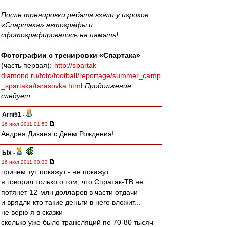
После тренировки ребята взяли у игроков
«Спартака» автографы и
сфотографировались на память!
Фотографии с тренировки «Спартака»
(часть первая):
http://spartak-
diamond.ru/foto/football/reportage/summer_camp
_spartaka/tarasovka.html
Продолжение
следует...
Arni51
-
16 июл 2011 01:53
Андрея Диканя с Днём Рождения!
Ых
-
16 июл 2011 00:33
причём тут покажут - не покажут
я говорил только о том, что Спратак-ТВ не
потянет 12-млн долларов в части отдачи
и врядли кто такие деньги в него вложит...
не верю я в сказки
сколько уже было трансляций по 70-80 тысяч