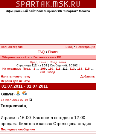
Официальный сайт болельщиков ФК "Спартак" Москва
Полная версия
Вход
•
Регистрация
FAQ
•
Поиск
Общение на сайте
Гостевая книга ВВ
»
Пред. тема
|
След. тема
Страница
112
из
208
[ Сообщений: 10362 ]
На страницу
Пред.
1
...
109
,
110
,
111
,
112
,
113
,
114
,
115
...
208
След.
Начать новую тему
Добавить
Версия для печати
01.07.2011 - 31.07.2011
Guliver
-
16 июл 2011 07:16
Torquemada
,
Играем в 16-00. Как понял сегодня с 12-00
продажа билетов в кассах Стрельцова стадио.
Последнее сообщение