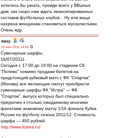
хотелось бы узнать, прежде всего у ВВшных
дам, как скоро нам ждать эмансипированных
составов футбольных клубов... Ну или ваще
нахрена женщинам становиться мускулистыми.
Очень жду.
wasy
-
16 июл 2011 14:02
Сувенирные шарфы.
16/07/20111.
Сегодня с 17:00 до 19:00 на стадионе СК
"Полево" помимо продажи билетов на
предстоящий кубковый матч с ФК "Спартак"
(Москва) все желающие смогут приобрести
сувенирные шарфы ФК "Истра" — ФК
"Спартак", выпуск которых был специально
приурочен к столько ожидаемому многими
фанатами знаковому матчу 1/16 финала Кубка
России по футболу сезона 2011/12. Стоимость
шарфа — 450 рублей.
http://www.fcistra.ru/