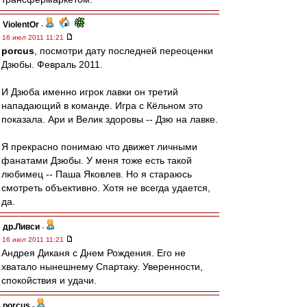
ViolentOr
-
16 июл 2011 11:21
porcus
, посмотри дату последней переоценки
Дзюбы. Февраль 2011.
И Дзюба именно игрок лавки он третий
нападающий в команде. Игра с Кёльном это
показала. Ари и Велик здоровы -- Дзю на лавке.
Я прекрасно понимаю что движет личными
фанатами Дзюбы. У меня тоже есть такой
любимец -- Паша Яковлев. Но я стараюсь
смотреть объективно. Хотя не всегда удается,
да.
др.Ливси
-
16 июл 2011 11:21
Андрея Диканя с Днем Рождения. Его не
хватало нынешнему Спартаку. Уверенности,
спокойствия и удачи.
porcus
-