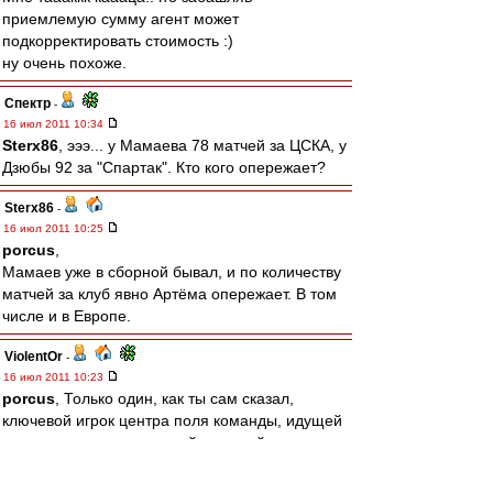
приемлемую сумму агент может
подкорректировать стоимость :)
ну очень похоже.
Спектр
-
16 июл 2011 10:34
Sterx86
, эээ... у Мамаева 78 матчей за ЦСКА, у
Дзюбы 92 за "Спартак". Кто кого опережает?
Sterx86
-
16 июл 2011 10:25
porcus
,
Мамаев уже в сборной бывал, и по количеству
матчей за клуб явно Артёма опережает. В том
числе и в Европе.
ViolentOr
-
16 июл 2011 10:23
porcus
, Только один, как ты сам сказал,
ключевой игрок центра поля команды, идущей
на первом месте, а второй -- третий
нападающий команды, идущей на 7 месте. А
так разницы никакой, чо там.