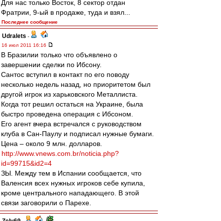
Для нас только Восток, 8 сектор отдан
Фратрии, 9-ый в продаже, туда и взял...
Последнее сообщение
Udralets
-
16 июл 2011 16:16
В Бразилии только что объявлено о
завершении сделки по Ибсону.
Сантос вступил в контакт по его поводу
несколько недель назад, но приоритетом был
другой игрок из харьковского Металлиста.
Когда тот решил остаться на Украине, была
быстро проведена операция с Ибсоном.
Его агент вчера встречался с руководством
клуба в Сан-Паулу и подписал нужные бумаги.
Цена – около 9 млн. долларов.
http://www.vnews.com.br/noticia.php?
id=99715&id2=4
ЗЫ. Между тем в Испании сообщается, что
Валенсия всех нужных игроков себе купила,
кроме центрального нападающего. В этой
связи заговорили о Парехе.