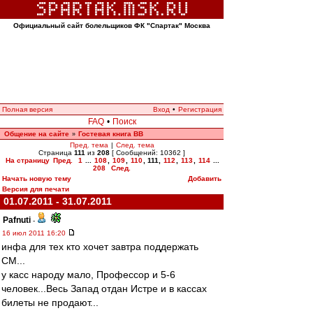
Официальный сайт болельщиков ФК "Спартак" Москва
Полная версия
Вход
•
Регистрация
FAQ
•
Поиск
Общение на сайте
Гостевая книга ВВ
»
Пред. тема
|
След. тема
Страница
111
из
208
[ Сообщений: 10362 ]
На страницу
Пред.
1
...
108
,
109
,
110
,
111
,
112
,
113
,
114
...
208
След.
Начать новую тему
Добавить
Версия для печати
01.07.2011 - 31.07.2011
Pafnuti
-
16 июл 2011 16:20
инфа для тех кто хочет завтра поддержать
СМ...
у касс народу мало, Профессор и 5-6
человек...Весь Запад отдан Истре и в кассах
билеты не продают...