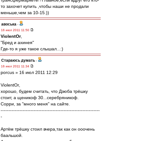
трансфермаркете!?Главное,если вдруг его кто-
то захочет купить ,чтобы наши не продали
меньше,чем за 10-15.))
авоська
-
16 июл 2011 11:50
ViolentOr
,
"Бред и ахинея"
Где-то я уже такое слышал...:)
Стараюсь думать
-
16 июл 2011 11:34
porcus » 16 июл 2011 12:29
ViolentOr,
хорошо, будем считать, что Дзюба трёшку
стоит, а щеникоф 30...серебряникоф.
Сорри, за "много меня" на сайте.
---------------------------------------------------------------
-
Артём трёшку стоил вчера,так как он ооочень
баальшой.