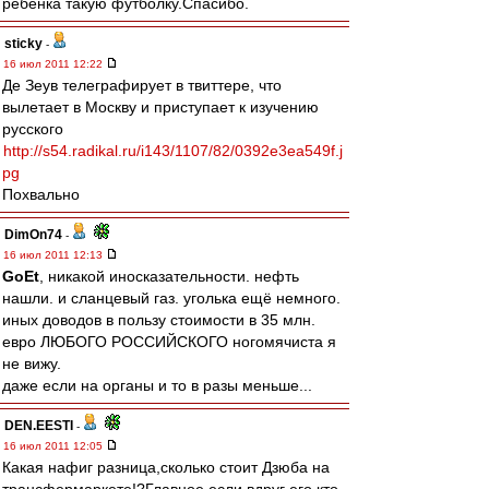
ребенка такую футболку.Cпасибо.
sticky
-
16 июл 2011 12:22
Де Зеув телеграфирует в твиттере, что
вылетает в Москву и приступает к изучению
русского
http://s54.radikal.ru/i143/1107/82/0392e3ea549f.j
pg
Похвально
DimOn74
-
16 июл 2011 12:13
GoEt
, никакой иносказательности. нефть
нашли. и сланцевый газ. уголька ещё немного.
иных доводов в пользу стоимости в 35 млн.
евро ЛЮБОГО РОССИЙСКОГО ногомячиста я
не вижу.
даже если на органы и то в разы меньше...
DEN.EESTI
-
16 июл 2011 12:05
Какая нафиг разница,сколько стоит Дзюба на