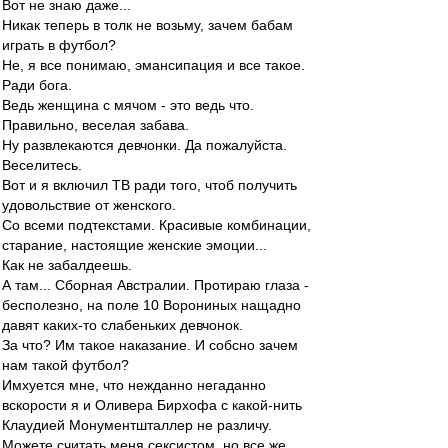
Вот не знаю даже...
Никак теперь в толк не возьму, зачем бабам
играть в футбол?
Не, я все понимаю, эмансипация и все такое.
Ради бога.
Ведь женщина с мячом - это ведь что.
Правильно, веселая забава.
Ну развлекаются девчонки. Да пожалуйста.
Веселитесь.
Вот и я включил ТВ ради того, чтоб получить
удовольствие от женского.
Со всеми подтекстами. Красивые комбинации,
старание, настоящие женские эмоции...
Как не забалдеешь.
А там... Сборная Австралии. Протираю глаза -
бесполезно, на поле 10 Ворониных нащадно
давят каких-то слабеньких девчонок.
За что? Им такое наказание. И собсно зачем
нам такой футбол?
Имхуется мне, что нежданно негаданно
вскорости я и Оливера Бирхофа с какой-нить
Клаудией Монументшталлер не различу.
Можете считать меня сексистом, но все же