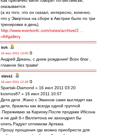
Как прилично Биля говорит по-английски,
оказывается.
(а из того, что он сказал, интересно, конечно,
что у Эвертона на сборе в Австрии было по три
тренировки в день).
http://www.evertonfc.com/news/archive/2 ...
=6#gallery
kvh
-
16 июл 2011 13:00
Андрей Дикань, с днем рождения! Всех благ ,
главное без травм!
slava1
-
16 июл 2011 12:29
Spartak-Diamond » 16 июл 2011 03:20
kosmos87 » 16 июл 2011 10:07
Дети дети .Жано с Эмином сами выглядят как
дети, бразилы как всегда одной группой
.Переживаю за Кариоку.После продажи Ибсона
и не дай б-г Веллитона не захондрил бы
опять.Радует оптимизм Артема.
Прошу прощения где можно приобрести для