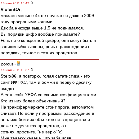
16 июл 2011 10:42
ViolentOr
,
мамаев меньше 4х не опускался даже в 2009
году просраными конями.
Дзюба никогда выше 1,5 не поднимался.
Вы порядки цифр вообще понимаете?
Речь не о конкретной цифре, они могут быть и
занижены/завышены, речь о расхождении в
порядках, точнее в сотнях процентов.
porcus
-
16 июл 2011 10:37
Sterx86
, я повторю, голая сататистика - это
сайт ИФФХС, там и бомжи в первую десятку
входят.
А есть сайт УЕФА со своими коэффициентами.
Кто из них более объективный?
На трансфермаркете стоит прога, автоматом
считает. Но если у программы расхождение в
анализе близких объектов не в процентах и
даже не десятках процентов, а в
сотнях..простите, "не верю"(с)
Мне таааккк каааца..что забашляв