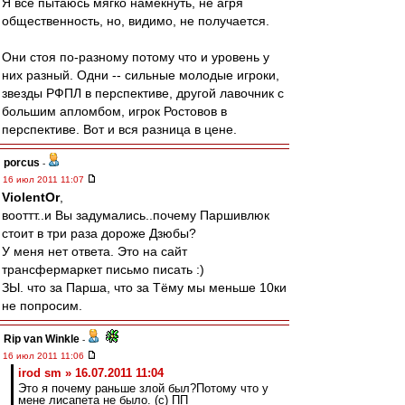
Я все пытаюсь мягко намекнуть, не агря
общественность, но, видимо, не получается.
Они стоя по-разному потому что и уровень у
них разный. Одни -- сильные молодые игроки,
звезды РФПЛ в перспективе, другой лавочник с
большим апломбом, игрок Ростовов в
перспективе. Вот и вся разница в цене.
porcus
-
16 июл 2011 11:07
ViolentOr
,
вооттт..и Вы задумались..почему Паршивлюк
стоит в три раза дороже Дзюбы?
У меня нет ответа. Это на сайт
трансфермаркет письмо писать :)
ЗЫ. что за Парша, что за Тёму мы меньше 10ки
не попросим.
Rip van Winkle
-
16 июл 2011 11:06
irod sm » 16.07.2011 11:04
Это я почему раньше злой был?Потому что у
мене лисапета не было. (с) ПП