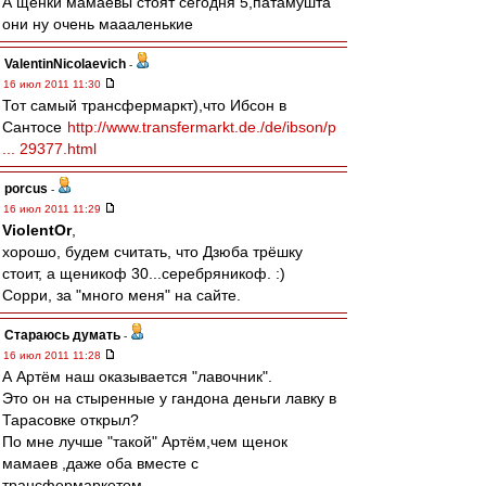
А щенки мамаевы стоят сегодня 5,патамушта
они ну очень маааленькие
ValentinNicolaevich
-
16 июл 2011 11:30
Тот самый трансфермаркт),что Ибсон в
Сантосе
http://www.transfermarkt.de./de/ibson/p
... 29377.html
porcus
-
16 июл 2011 11:29
ViolentOr
,
хорошо, будем считать, что Дзюба трёшку
стоит, а щеникоф 30...серебряникоф. :)
Сорри, за "много меня" на сайте.
Стараюсь думать
-
16 июл 2011 11:28
А Артём наш оказывается "лавочник".
Это он на стыренные у гандона деньги лавку в
Тарасовке открыл?
По мне лучше "такой" Артём,чем щенок
мамаев ,даже оба вместе с
трансфермаркетом.