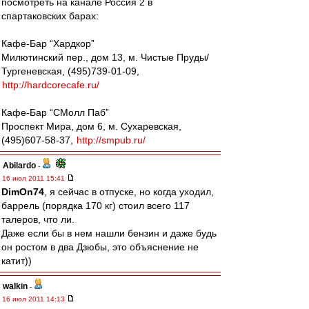
посмотреть на канале Россия 2 в
спартаковских барах:
Кафе-Бар “Хардкор”
Милютинский пер., дом 13, м. Чистые Пруды/
Тургеневская, (495)739-01-09,
http://hardcorecafe.ru/
Кафе-Бар “СМолл Паб”
Проспект Мира, дом 6, м. Сухаревская,
(495)607-58-37,
http://smpub.ru/
Abilardo
-
16 июл 2011 15:41
DimOn74
, я сейчас в отпуске, но когда уходил,
баррель (порядка 170 кг) стоил всего 117
талеров, что ли.
Даже если бы в нем нашли бензин и даже будь
он ростом в два Дзюбы, это объяснение не
катит))
walkin
-
16 июл 2011 14:13