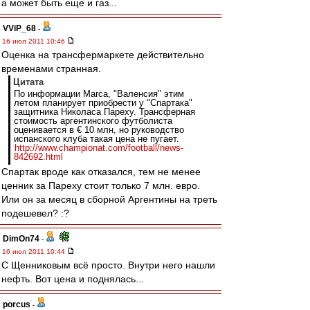
а может быть еще и газ...
VViP_68
-
16 июл 2011 10:46
Оценка на трансфермаркете действительно
временами странная.
Цитата
По информации Marca, "Валенсия" этим
летом планирует приобрести у "Спартака"
защитника Николаса Пареху. Трансферная
стоимость аргентинского футболиста
оценивается в € 10 млн, но руководство
испанского клуба такая цена не пугает.
http://www.championat.com/football/news-
842692.html
Спартак вроде как отказался, тем не менее
ценник за Пареху стоит только 7 млн. евро.
Или он за месяц в сборной Аргентины на треть
подешевел? :?
DimOn74
-
16 июл 2011 10:44
С Щенниковым всё просто. Внутри него нашли
нефть. Вот цена и поднялась...
porcus
-