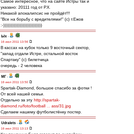
Самое интересное, что на сайте Истры так и
указано: 20111 год от Р.Х.
Никакой апокалипсис не пройдёт!!!
"Все на борьбу с вредителями!" (с) т.Ежов
:-))))))))))))))))))))))))))
Ых
-
16 июл 2011 13:56
В кассах на кубок только 9 восточный сектор,
"запад отдали Истре, остальной восток
Спартаку" (с) билетчица
очередь - 2 человека
МГ
-
16 июл 2011 13:50
Spartak-Diamond, большое спасибо за фотки !
От всей нашей семьи.
Отдельно за эту
http://spartak-
diamond.ru/foto/football ... ass/31.jpg
Сделаем нашему футболистёнку постер.
Udralets
-
16 июл 2011 13:13