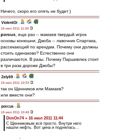
Ничего, скоро его опять не будет:)
ViolentOr
-
16 июл 2011 11:00
porcus
, еще раз -- мамаев твердый игрок
основы конюшни, Дзюба -- лавочник Спартака,
рассекающий по арендам. Почему они должны
стоить одинаково? Естественно они
различаются. В разы. Почему Паршивлюк стоит
в три раза дороже Дзюбы?
Zely69
-
16 июл 2011 10:53
так он Щенников или Мамаев?
или вместе они?
porcus
-
16 июл 2011 10:49
DimOn74 » 16 июл 2011 11:44
С Щенниковым всё просто. Внутри него
нашли нефть. Вот цена и поднялась...