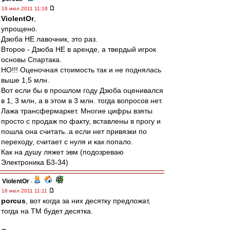
16 июл 2011 11:18
ViolentOr
,
упрощено.
Дзюба НЕ лавочник, это раз.
Второе - Дзюба НЕ в аренде, а твердый игрок
основы Спартака.
НО!!! Оценочная стоимость так и не поднялась
выше 1,5 млн.
Вот если бы в прошлом году Дзюба оценивался
в 1, 3 млн, а в этом в 3 млн. тогда вопросов нет.
Лажа трансфермаркет. Многие цифры взяты
просто с продаж по факту, вставлены в прогу и
пошла она считать..а если нет привязки по
переходу, считает с нуля и как попало.
Как на душу ляжет эвм (подозреваю
Электроника Б3-34)
ViolentOr
-
16 июл 2011 11:11
porcus
, вот когда за них десятку предложат,
тогда на ТМ будет десятка.