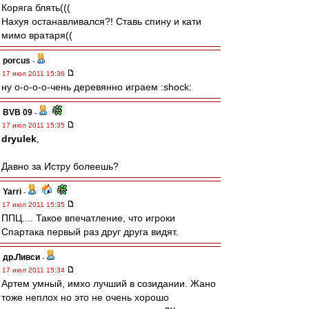
Коряга блять(((
Нахуя останавливался?! Ставь спину и кати
мимо вратаря((
porcus
-
17 июл 2011 15:36
ну о-о-о-о-чень деревянно играем :shock:
BVB 09
-
17 июл 2011 15:35
dryulek
,
Давно за Истру болеешь?
Yarri
-
17 июл 2011 15:35
ППЦ.... Такое впечатление, что игроки
Спартака первый раз друг друга видят.
др.Ливси
-
17 июл 2011 15:34
Артем умный, имхо лучший в созидании. Жано
тоже неплох но это не очень хорошо