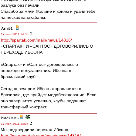
разлука без печали.
Спасибо за мячи Жилине и коням и удачи тебе
на песках капакабаны.
Arni51
-
17 июл 2011 14:35
http://spartak.com/main/news/14816/
«СПАРТАК» И «САНТОС» ДОГОВОРИЛИСЬ О
ПЕРЕХОДЕ ИБСОНА
«Спартак» и «Сантос» договорились о
переходе полузащитника Ибсона в
бразильский клуб.
Сегодня вечером Ибсон отправляется в
Бразилию, где пройдет медобследование. Если
оно завершится успешно, клубы подпишут
трансферный контракт.
blackisle
-
17 июл 2011 14:34
Мы подтвердили переход Ибсона.
http://new.spartak.com/main/news/14816/