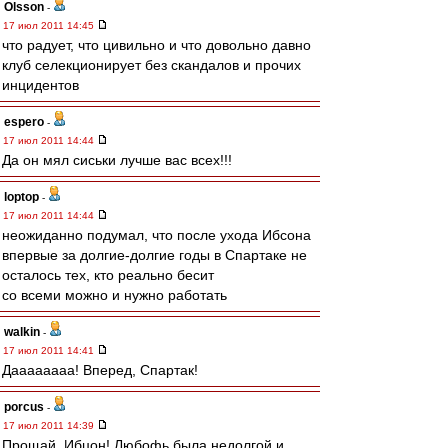
Olsson
-
17 июл 2011 14:45
что радует, что цивильно и что довольно давно
клуб селекционирует без скандалов и прочих
инцидентов
espero
-
17 июл 2011 14:44
Да он мял сиськи лучше вас всех!!!
loptop
-
17 июл 2011 14:44
неожиданно подумал, что после ухода Ибсона
впервые за долгие-долгие годы в Спартаке не
осталось тех, кто реально бесит
со всеми можно и нужно работать
walkin
-
17 июл 2011 14:41
Даааааааа! Вперед, Спартак!
porcus
-
17 июл 2011 14:39
Прощай, Ибцон! Любофь была недолгой и