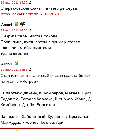
17 июл 2011 14:59
Спартаковские фаны. Твиттер де Зеува
http://lockerz.com/s/121062873
Antoni
-
17 июл 2011 14:58
Ни фига себе. Чистая основа.
Правильно, пусть потом в пример ставят.
Главное - чтобы выиграли.
Удачи команде.
Arni51
-
17 июл 2011 14:51
Стал известен стартовый состав красно-белых
на матч с «Истрой».
«Спартак»: Дикань, К. Комбаров, Макеев, Сухи,
Родригес, Рафаэл Кариока, Шешуков, Жано, Д.
Комбаров, Дзюба, Веллитон.
Запасные: Заболотный, Кудряшов, Брызгалов,
Махмудов, Яковлев, Козлов, Ари.