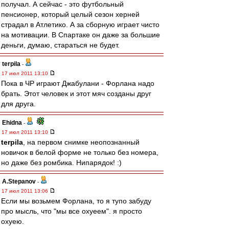
получал. А сейчас - это футбольный
пенсионер, который целый сезон херней
страдал в Атлетико. А за сборную играет чисто
на мотивации. В Спартаке он даже за большие
деньги, думаю, стараться не будет.
terpila
-
17 июл 2011 13:10
Пока в ЧР играют Джабулани - Форлана надо
брать. Этот человек и этот мяч созданы друг
для друга.
Ehidna
-
17 июл 2011 13:10
terpila
, на первом снимке неопознанный
новичок в белой форме не только без номера,
но даже без ромбика. Нипарядок! :)
A.Stepanov
-
17 июл 2011 13:06
Если мы возьмем Форлана, то я тупо забуду
про мысль, что "мы все охуеем". я просто
охуею.