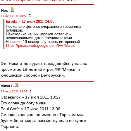
Nox
-
17 июл 2011 13:52
terpila » 17 июл 2011 14:05
Несколько фото со вчерашнего товарняка
бубликов.
Нексколько наших игроков остались
неопознанными даже специалистами.
Новички. 19 номер - ну очень интересный.
https://picasaweb.google.com/tvv798/62
Это Никита Борздыко, находящийся у нас на
просмотре 18-летний игрок ФК "Минск" и
юношеской сборной Белоруссии.
slava1
-
17 июл 2011 13:37
Стрекалок » 17 июл 2011 13:27
Его слова да богу в уши.
Paul Coffe » 17 июл 2011 13:06
Смешно конечно, но именно сТэреком мы
будем бороться за восьмерку если не купим
Форлана.