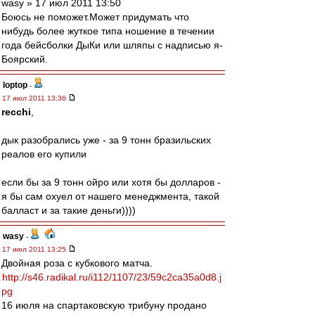
wasy » 17 июл 2011 13:50
Боюсь не поможет.Может придумать что
нибудь более жуткое типа ношение в течении
года бейсболки ДыКи или шляпы с надписью я-
Боярский.
loptop
-
17 июл 2011 13:36
recchi
,
дык разобрались уже - за 9 тонн бразильских
реалов его купили
если бы за 9 тонн ойро или хотя бы долларов -
я бы сам охуел от нашего менеджмента, такой
балласт и за такие деньги))))
wasy
-
17 июл 2011 13:25
Двойная роза с кубкового матча.
http://s46.radikal.ru/i112/1107/23/59c2ca35a0d8.j
pg
16 июля на спартаковскую трибуну продано