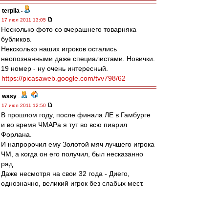
terpila
-
17 июл 2011 13:05
Несколько фото со вчерашнего товарняка
бубликов.
Нексколько наших игроков остались
неопознанными даже специалистами. Новички.
19 номер - ну очень интересный.
https://picasaweb.google.com/tvv798/62
wasy
-
17 июл 2011 12:50
В прошлом году, после финала ЛЕ в Гамбурге
и во время ЧМАРа я тут во всю пиарил
Форлана.
И напророчил ему Золотой мяч лучшего игрока
ЧМ, а когда он его получил, был несказанно
рад.
Даже несмотря на свои 32 года - Диего,
однозначно, великий игрок без слабых мест.
Собственно это не моё мнение, а директора
ЧМ и журналистов.
Когда же мелькнуло сообщение о его