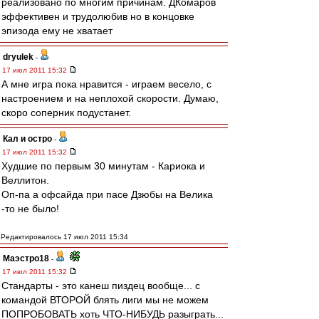
реализовано по многим причинам. ДКомаров
эффективен и трудолюбив но в концовке
эпизода ему не хватает
dryulek
-
17 июл 2011 15:32
А мне игра пока нравится - играем весело, с
настроением и на неплохой скорости. Думаю,
скоро соперник подустанет.
Кал и остро
-
17 июл 2011 15:32
Худшие по первым 30 минутам - Кариока и
Веллитон.
Оп-па а офсайда при пасе Дзюбы на Велика
-то не было!
Редактировалось 17 июл 2011 15:34
Маэстро18
-
17 июл 2011 15:32
Стандарты - это канеш пиздец вообще... с
командой ВТОРОЙ блять лиги мы не можем
ПОПРОБОВАТЬ хоть ЧТО-НИБУДЬ разыграть...