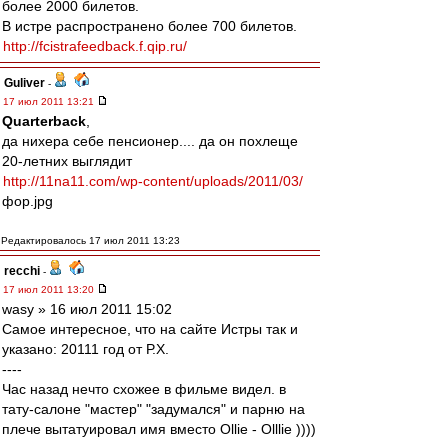
более 2000 билетов.
В истре распространено более 700 билетов.
http://fcistrafeedback.f.qip.ru/
Guliver
-
17 июл 2011 13:21
Quarterback
,
да нихера себе пенсионер.... да он похлеще
20-летних выглядит
http://11na11.com/wp-content/uploads/2011/03/
фор.jpg
Редактировалось 17 июл 2011 13:23
recchi
-
17 июл 2011 13:20
wasy » 16 июл 2011 15:02
Самое интересное, что на сайте Истры так и
указано: 20111 год от Р.Х.
----
Час назад нечто схожее в фильме видел. в
тату-салоне "мастер" "задумался" и парню на
плече вытатуировал имя вместо Ollie - Olllie ))))