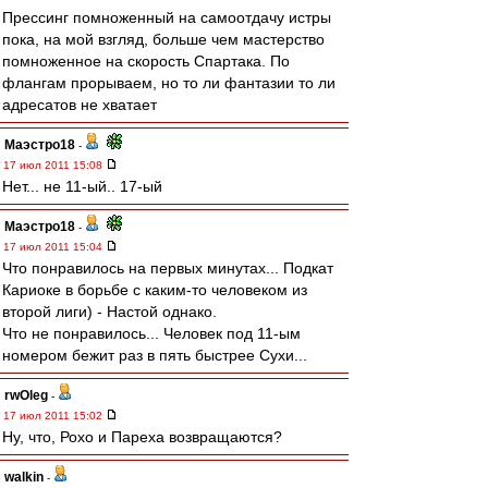
Прессинг помноженный на самоотдачу истры
пока, на мой взгляд, больше чем мастерство
помноженное на скорость Спартака. По
флангам прорываем, но то ли фантазии то ли
адресатов не хватает
Маэстро18
-
17 июл 2011 15:08
Нет... не 11-ый.. 17-ый
Маэстро18
-
17 июл 2011 15:04
Что понравилось на первых минутах... Подкат
Кариоке в борьбе с каким-то человеком из
второй лиги) - Настой однако.
Что не понравилось... Человек под 11-ым
номером бежит раз в пять быстрее Сухи...
rwOleg
-
17 июл 2011 15:02
Ну, что, Рохо и Пареха возвращаются?
walkin
-