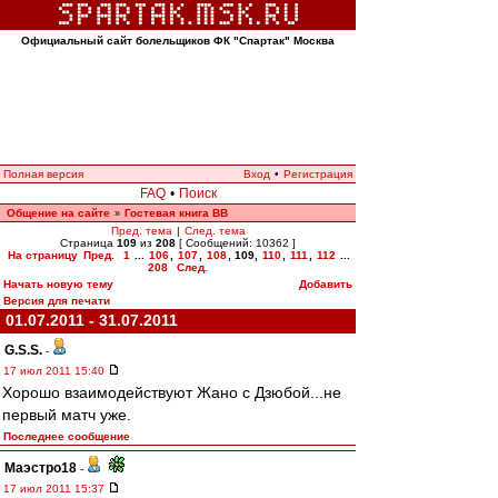
Официальный сайт болельщиков ФК "Спартак" Москва
Полная версия
Вход
•
Регистрация
FAQ
•
Поиск
Общение на сайте
Гостевая книга ВВ
»
Пред. тема
|
След. тема
Страница
109
из
208
[ Сообщений: 10362 ]
На страницу
Пред.
1
...
106
,
107
,
108
,
109
,
110
,
111
,
112
...
208
След.
Начать новую тему
Добавить
Версия для печати
01.07.2011 - 31.07.2011
G.S.S.
-
17 июл 2011 15:40
Хорошо взаимодействуют Жано с Дзюбой...не
первый матч уже.
Последнее сообщение
Маэстро18
-
17 июл 2011 15:37