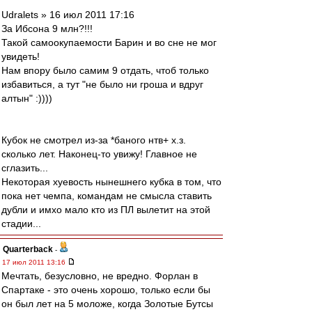
Udralets » 16 июл 2011 17:16
За Ибсона 9 млн?!!!
Такой самоокупаемости Барин и во сне не мог
увидеть!
Нам впору было самим 9 отдать, чтоб только
избавиться, а тут "не было ни гроша и вдруг
алтын" :))))
Кубок не смотрел из-за *баного нтв+ х.з.
сколько лет. Наконец-то увижу! Главное не
сглазить...
Некоторая хуевость нынешнего кубка в том, что
пока нет чемпа, командам не смысла ставить
дубли и имхо мало кто из ПЛ вылетит на этой
стадии...
Quarterback
-
17 июл 2011 13:16
Мечтать, безусловно, не вредно. Форлан в
Спартаке - это очень хорошо, только если бы
он был лет на 5 моложе, когда Золотые Бутсы