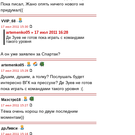
Пока писал, Жано опять ничего нового не
придумал((
VViP_68
-
17 июл 2011 15:30
artemenko05 » 17 июл 2011 16:28
Де Зуев не готов пока играть с командами
такого уровня
А он уже заявлен за Спартак?
artemenko05
-
17 июл 2011 15:28
Душим, душим, а толку? Послушать будет
интересно ВГК на прессухе? Де Зуев не готов
пока играть с командами такого уровня :(.
Маэстро18
-
17 июл 2011 15:27
Тёма очень хорош по двум последним
моментам))
др.Ливси
-
17 июл 2011 15:16