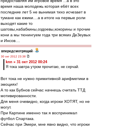
предоставляя им игровое время ...а в это
время наша молодежь которая е6ёт всех
последние лет 5 не вынимая тихо исчезает в
тумане как ежики....а в итоге на первые роли
выходят какие то
шатовы,набабкины,оздоевы,кокорины и прочие
кони а мы тюнингуем года три всяких ДеЗеувых
и Инсов....
впередсмотрящий
-
30 окт 2012 23:38
knn » 31 окт 2012 00:24
Я тока завтра утром прочитаю, не серчай.
Вот тока не нужно примитивной арифметики в
эмоциях!
А то как Бубнов сейчас начнешь считать ТТД
мотивированности.
Для меня очевидно, когда игроки ХОТЯТ, но не
могут.
При Карпине именно так я воспринимал
футбол Спартака.
Сейчас при Эмери, мне явно видно, что игроки