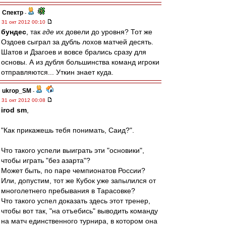
Спектр
-
31 окт 2012 00:10
бундес
, так
где
их довели до уровня? Тот же
Оздоев сыграл за дубль лохов матчей десять.
Шатов и Дзагоев и вовсе брались сразу для
основы. А из дубля большинства команд игроки
отправляются... Уткин знает куда.
ukrop_SM
-
31 окт 2012 00:08
irod sm
,
"Как прикажешь тебя понимать, Саид?".
Что такого успели выиграть эти "основики",
чтобы играть "без азарта"?
Может быть, по паре чемпионатов России?
Или, допустим, тот же Кубок уже запылился от
многолетнего пребывания в Тарасовке?
Что такого успел доказать здесь этот тренер,
чтобы вот так, "на отъебись" выводить команду
на матч единственного турнира, в котором она