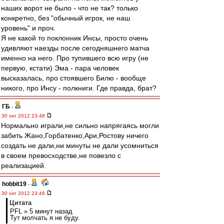
наших ворот не было - что не так? только
конкретно, без "обычный игрок, не наш
уровень" и проч.
Я не какой то поклонник Инсы, просто очень
удивляют наезды после сегодняшнего матча
именно на него. Про тупившего всю игру (не
первую, кстати) Эма - пара человек
высказалась, про стоявшего Билю - вообще
никого, про Инсу - полкниги. Где правда, брат?
ГБ
-
30 окт 2012 23:48
Нормально играли,не сильно напрягаясь могли
забить Жано,Горбатенко,Ари,Ростову ничего
создать не дали,ни минуты не дали усомниться
в своем превосходстве,не повезло с
реализацией.
hobbit19
-
30 окт 2012 23:46
Цитата
PFL » 5 минут назад
Тут молчать я не буду.