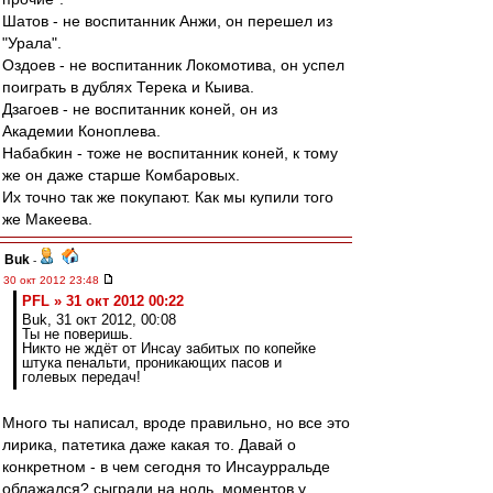
Шатов - не воспитанник Анжи, он перешел из
"Урала".
Оздоев - не воспитанник Локомотива, он успел
поиграть в дублях Терека и Кыива.
Дзагоев - не воспитанник коней, он из
Академии Коноплева.
Набабкин - тоже не воспитанник коней, к тому
же он даже старше Комбаровых.
Их точно так же покупают. Как мы купили того
же Макеева.
Buk
-
30 окт 2012 23:48
PFL » 31 окт 2012 00:22
Buk, 31 окт 2012, 00:08
Ты не поверишь.
Никто не ждёт от Инсау забитых по копейке
штука пенальти, проникающих пасов и
голевых передач!
Много ты написал, вроде правильно, но все это
лирика, патетика даже какая то. Давай о
конкретном - в чем сегодня то Инсаурральде
облажался? сыграли на ноль, моментов у