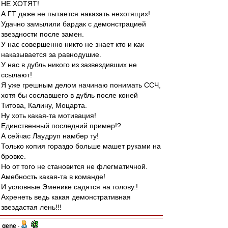
НЕ ХОТЯТ!
А ГТ даже не пытается наказать нехотящих!
Удачно замылили бардак с демонстрацией
звездности после замен.
У нас совершенно никто не знает кто и как
наказывается за равнодушие.
У нас в дубль никого из зазвездивших не
ссылают!
Я уже грешным делом начинаю понимать ССЧ,
хотя бы сославшего в дубль после коней
Титова, Калину, Моцарта.
Ну хоть какая-та мотивация!
Единственный последний пример!?
А сейчас Лаудруп намбер ту!
Только копия гораздо больше машет руками на
бровке.
Но от того не становится не флегматичной.
Амебность какая-та в команде!
И условные Эменике садятся на голову.!
Ахренеть ведь какая демонстративная
звездастая лень!!!
gene
-