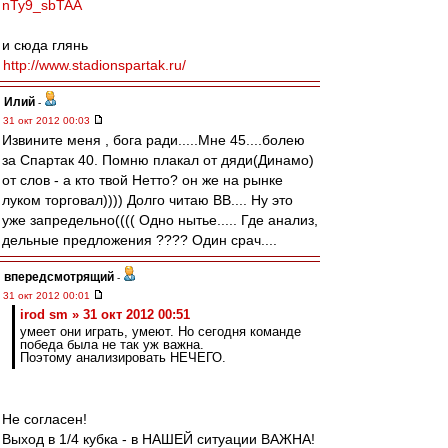
nTy9_sbTAA
и сюда глянь
http://www.stadionspartak.ru/
Илий
-
31 окт 2012 00:03
Извините меня , бога ради.....Мне 45....болею
за Спартак 40. Помню плакал от дяди(Динамо)
от слов - а кто твой Нетто? он же на рынке
луком торговал)))) Долго читаю ВВ.... Ну это
уже запредельно(((( Одно нытье..... Где анализ,
дельные предложения ???? Один срач....
впередсмотрящий
-
31 окт 2012 00:01
irod sm » 31 окт 2012 00:51
умеет они играть, умеют. Но сегодня команде
победа была не так уж важна.
Поэтому анализировать НЕЧЕГО.
Не согласен!
Выход в 1/4 кубка - в НАШЕЙ ситуации ВАЖНА!