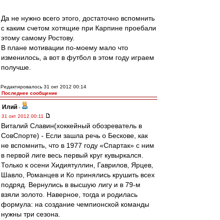
Да не нужно всего этого, достаточно вспомнить
с каким счетом хотящие при Карпине проебали
этому самому Ростову.
В плане мотивации по-моему мало что
изменилось, а вот в футбол в этом году играем
получше.
Редактировалось 31 окт 2012 00:14
Последнее сообщение
Илий
-
31 окт 2012 00:11
Виталий Славин(хоккейный обозреватель в
СовСпорте) - Если зашла речь о Бескове, как
не вспомнить, что в 1977 году «Спартак» с ним
в первой лиге весь первый круг кувыркался.
Только к осени Хидиятуллин, Гаврилов, Ярцев,
Шавло, Романцев и Ко принялись крушить всех
подряд. Вернулись в высшую лигу и в 79‑м
взяли золото. Наверное, тогда и родилась
формула: на создание чемпионской команды
нужны три сезона.