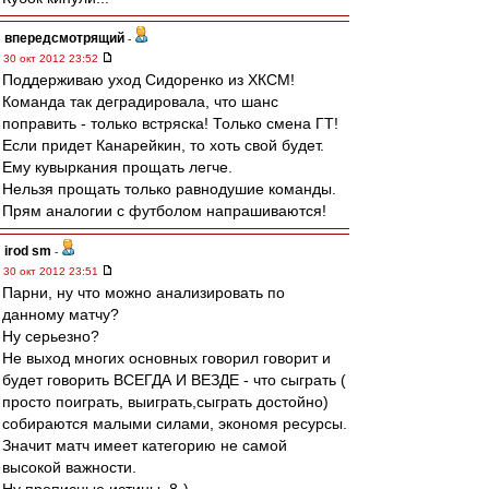
впередсмотрящий
-
30 окт 2012 23:52
Поддерживаю уход Сидоренко из ХКСМ!
Команда так деградировала, что шанс
поправить - только встряска! Только смена ГТ!
Если придет Канарейкин, то хоть свой будет.
Ему кувыркания прощать легче.
Нельзя прощать только равнодушие команды.
Прям аналогии с футболом напрашиваются!
irod sm
-
30 окт 2012 23:51
Парни, ну что можно анализировать по
данному матчу?
Ну серьезно?
Не выход многих основных говорил говорит и
будет говорить ВСЕГДА И ВЕЗДЕ - что сыграть (
просто поиграть, выиграть,сыграть достойно)
собираются малыми силами, экономя ресурсы.
Значит матч имеет категорию не самой
высокой важности.