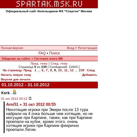
Официальный сайт болельщиков ФК "Спартак" Москва
Полная версия
Вход
•
Регистрация
FAQ
•
Поиск
Общение на сайте
Гостевая книга ВВ
»
Пред. тема
|
След. тема
Страница
9
из
239
[ Сообщений: 11943 ]
На страницу
Пред.
1
...
6
,
7
,
8
,
9
,
10
,
11
,
12
...
239
След.
Начать новую тему
Добавить
Версия для печати
01.10.2012 - 31.10.2012
Kerk
-
31 окт 2012 00:12
Arni51 » 31 окт 2012 00:55
Нехотящие игроки при Эмери после 13 тура
набрали на 4 очка больше чем хотящие, но не
могущие при Карпине, также, как при Карпине
проепали на кубок, кроме этого, очень
хотящие игроки при Карпине феерично
проепали Легии.