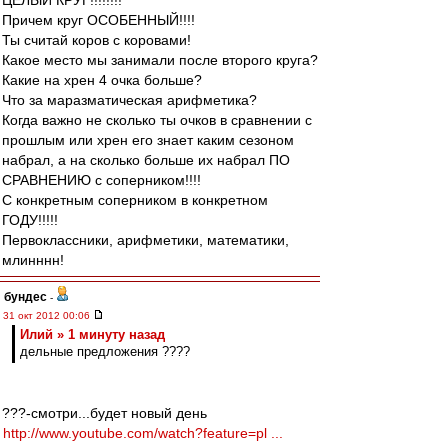
ЦЕЛЫЙ КРУГ!!!!!!!!
Причем круг ОСОБЕННЫЙ!!!!
Ты считай коров с коровами!
Какое место мы занимали после второго круга?
Какие на хрен 4 очка больше?
Что за маразматическая арифметика?
Когда важно не сколько ты очков в сравнении с
прошлым или хрен его знает каким сезоном
набрал, а на сколько больше их набрал ПО
СРАВНЕНИЮ с соперником!!!!
С конкретным соперником в конкретном
ГОДУ!!!!!
Первоклассники, арифметики, математики,
млинннн!
бундес
-
31 окт 2012 00:06
Илий » 1 минуту назад
дельные предложения ????
???-смотри...будет новый день
http://www.youtube.com/watch?feature=pl ...