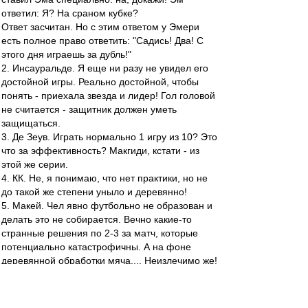
ответил: Я? На сраном кубке?
Ответ засчитан. Но с этим ответом у Эмери
есть полное право ответить: "Садись! Два! С
этого дня играешь за дубль!"
2. Инсауральде. Я еще ни разу не увидел его
достойной игры. Реально достойной, чтобы
понять - приехала звезда и лидер! Гол головой
не считается - защитник должен уметь
защищаться.
3. Де Зеув. Играть нормально 1 игру из 10? Это
что за эффективность? Макгиди, кстати - из
этой же серии.
4. КК. Не, я понимаю, что нет практики, но не
до такой же степени уныло и деревянно!
5. Макей. Чел явно футбольно не образован и
делать это не собирается. Вечно какие-то
странные решения по 2-3 за матч, которые
потенциально катастрофичны. А на фоне
деревянной обработки мяча.... Неизлечимо же!
Просто убежден, что 80% легионеров нужно
возвращать домой!