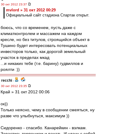
30 окт 2012 23:37
mvlord » 31 окт 2012 00:29
Официальный сайт стадиона Спартак открыт.
боюсь, что со временем, пусть даже с
климатконтролем и массажем на каждом
кресле, но без титулов, строящийся объект в
Тушино будет интересовать потенциальных
инвесторов только, как дорогой земельный
участок в пределах мкад
...и никаких тебе (т.е. барину) гудвиллов и
роялти :))
recchi
-
30 окт 2012 23:35
Край » 31 окт 2012 00:06
ок))
Только неясно, чему в сообщении смеяться, ну
разве что улыбнуться, максимум ))
Сидоренко - спасибо. Канарейкин - вэлкам.
Запастись терпением и пахать. И удачу с собой