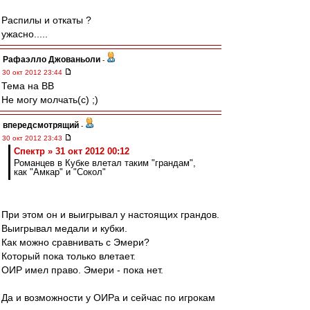
Распилы и откаты ?
ужасно.....
Рафаэлло Джованьоли
-
30 окт 2012 23:44
Тема на ВВ
Не могу молчать(с) ;)
впередсмотрящий
-
30 окт 2012 23:43
Спектр » 31 окт 2012 00:12
Романцев в Кубке влетал таким "грандам",
как "Амкар" и "Сокол"
При этом он и выигрывал у настоящих грандов.
Выигрывал медали и кубки.
Как можно сравнивать с Эмери?
Который пока только влетает.
ОИР имел право. Эмери - пока нет.
Да и возможности у ОИРа и сейчас по игрокам