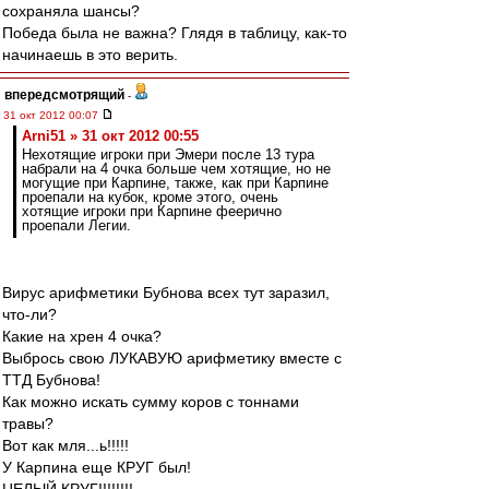
сохраняла шансы?
Победа была не важна? Глядя в таблицу, как-то
начинаешь в это верить.
впередсмотрящий
-
31 окт 2012 00:07
Arni51 » 31 окт 2012 00:55
Нехотящие игроки при Эмери после 13 тура
набрали на 4 очка больше чем хотящие, но не
могущие при Карпине, также, как при Карпине
проепали на кубок, кроме этого, очень
хотящие игроки при Карпине феерично
проепали Легии.
Вирус арифметики Бубнова всех тут заразил,
что-ли?
Какие на хрен 4 очка?
Выбрось свою ЛУКАВУЮ арифметику вместе с
ТТД Бубнова!
Как можно искать сумму коров с тоннами
травы?
Вот как мля...ь!!!!!
У Карпина еще КРУГ был!