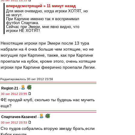
30 окт 2012 23:55
впередсмотрящий » 11 минут назад
Для меня очевидно, когда игроки ХОТЯТ, но
не могут.
При Карпине именно так я воспринимал
футбол Спартака.
Сейчас при Эмери, мне явно видно, что
игроки НЕ ХОТЯТ!
Нехотящие игроки при Эмери после 13 тура
набрали на 4 очка больше чем хотящие, но не
могущие при Карпине, также, как при Карпине
проепали на кубок, кроме этого, очень хотящие
игроки при Карпине феерично проепали Легии.
Редактировалось 30 окт 2012 23:58
Region 21
-
30 окт 2012 23:55
ФЕ продай клуб, сколько ты будешь нас мучить
еще?
Спартачек-Казачек!
-
30 окт 2012 23:53
Сто пудов собрались вторую звезду брать,если
Кубок кинули...