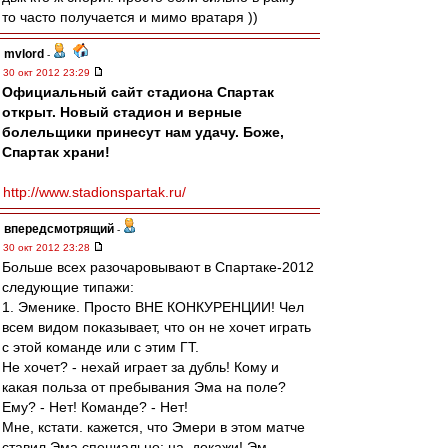
то часто получается и мимо вратаря ))
mvlord
-
30 окт 2012 23:29
Официальный сайт стадиона Спартак
открыт. Новый стадион и верные
болельщики принесут нам удачу. Боже,
Спартак храни!
http://www.stadionspartak.ru/
впередсмотрящий
-
30 окт 2012 23:28
Больше всех разочаровывают в Спартаке-2012
следующие типажи:
1. Эменике. Просто ВНЕ КОНКУРЕНЦИИ! Чел
всем видом показывает, что он не хочет играть
с этой команде или с этим ГТ.
Не хочет? - нехай играет за дубль! Кому и
какая польза от пребывания Эма на поле?
Ему? - Нет! Команде? - Нет!
Мне, кстати. кажется, что Эмери в этом матче
ставил Эма специально: на, докажи! Эм