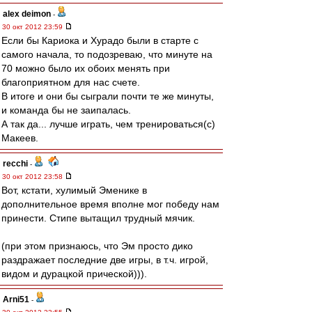
alex deimon
-
30 окт 2012 23:59
Если бы Кариока и Хурадо были в старте с
самого начала, то подозреваю, что минуте на
70 можно было их обоих менять при
благоприятном для нас счете.
В итоге и они бы сыграли почти те же минуты,
и команда бы не заипалась.
А так да... лучше играть, чем тренироваться(с)
Макеев.
recchi
-
30 окт 2012 23:58
Вот, кстати, хулимый Эменике в
дополнительное время вполне мог победу нам
принести. Стипе вытащил трудный мячик.
(при этом признаюсь, что Эм просто дико
раздражает последние две игры, в т.ч. игрой,
видом и дурацкой прической))).
Arni51
-