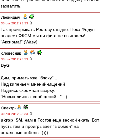
захватить.
Леонидыч
-
30 окт 2012 23:33
Так проигрывать Ростову стыдно. Пока Федун
владеет ФКСМ мы ни фига не выиграем!
"Аксиома!" (Wasy)
словесник
-
30 окт 2012 23:33
DyG
Дим, приметь уже "блоху"...
Над кипеньем мнений-мщений
Надпись скромная вверху:
"Новых личных сообщений..." :-)
Спектр
-
30 окт 2012 23:33
ukrop_SM
, нам в Ростов еще весной ехать. Вот
пусть там и проигрывает "в обмен" на
остальные победы :))))