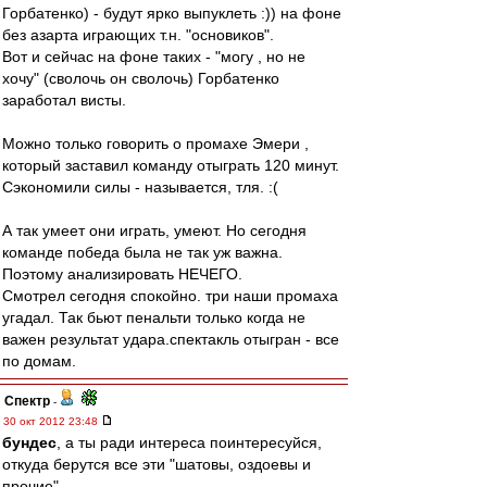
Горбатенко) - будут ярко выпуклеть :)) на фоне
без азарта играющих т.н. "основиков".
Вот и сейчас на фоне таких - "могу , но не
хочу" (сволочь он сволочь) Горбатенко
заработал висты.
Можно только говорить о промахе Эмери ,
который заставил команду отыграть 120 минут.
Сэкономили силы - называется, тля. :(
А так умеет они играть, умеют. Но сегодня
команде победа была не так уж важна.
Поэтому анализировать НЕЧЕГО.
Смотрел сегодня спокойно. три наши промаха
угадал. Так бьют пенальти только когда не
важен результат удара.спектакль отыгран - все
по домам.
Спектр
-
30 окт 2012 23:48
бундес
, а ты ради интереса поинтересуйся,
откуда берутся все эти "шатовы, оздоевы и
прочие".