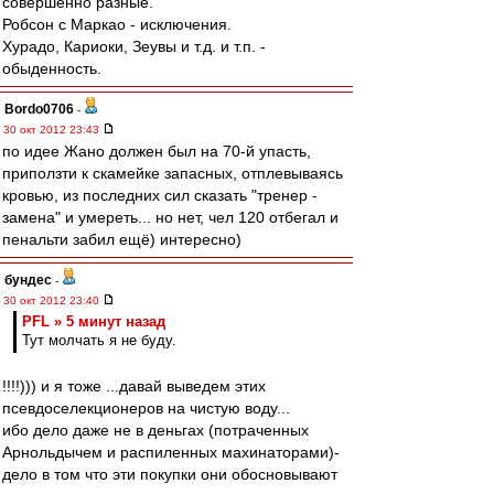
совершенно разные.
Робсон с Маркао - исключения.
Хурадо, Кариоки, Зеувы и т.д. и т.п. -
обыденность.
Bordo0706
-
30 окт 2012 23:43
по идее Жано должен был на 70-й упасть,
приползти к скамейке запасных, отплевываясь
кровью, из последних сил сказать "тренер -
замена" и умереть... но нет, чел 120 отбегал и
пенальти забил ещё) интересно)
бундес
-
30 окт 2012 23:40
PFL » 5 минут назад
Тут молчать я не буду.
!!!!))) и я тоже ...давай выведем этих
псевдоселекционеров на чистую воду...
ибо дело даже не в деньгах (потраченных
Арнольдычем и распиленных махинаторами)-
дело в том что эти покупки они обосновывают