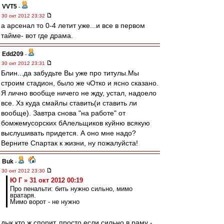
VVT5
-
30 окт 2012 23:32
а арсенал то 0-4 летит уже...и все в первом
тайме- вот где драма.
Edd209
-
30 окт 2012 23:31
Блин...да забудьте Вы уже про титулы.Мы
строим стадион, было же чОтко и ясно сказано.
Я лично вообще ничего не жду, устал, надоело
все. Хз куда смайлы ставить(и ставить ли
вообще). Завтра снова "на работе" от
бомжемусорских бАлельщиков куйню всякую
выслушивать придется. А оно мне надо?
Верните Спартак к жизни, ну пожалуйста!
Buk
-
30 окт 2012 23:30
Ю Г » 31 окт 2012 00:19
Про пенальти: бить нужно сильно, мимо
вратаря.
Мимо ворот - не нужно
дык кто ж спорит. просто если сильно в раму -