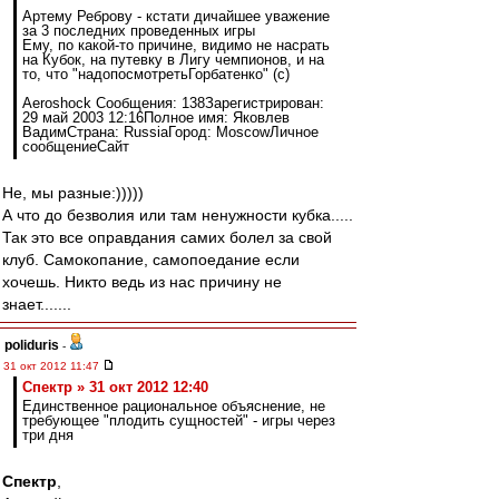
Артему Реброву - кстати дичайшее уважение
за 3 последних проведенных игры
Ему, по какой-то причине, видимо не насрать
на Кубок, на путевку в Лигу чемпионов, и на
то, что "надопосмотретьГорбатенко" (с)
Aeroshock Сообщения: 138Зарегистрирован:
29 май 2003 12:16Полное имя: Яковлев
ВадимСтрана: RussiaГород: MoscowЛичное
сообщениеСайт
Не, мы разные:)))))
А что до безволия или там ненужности кубка.....
Так это все оправдания самих болел за свой
клуб. Самокопание, самопоедание если
хочешь. Никто ведь из нас причину не
знает.......
poliduris
-
31 окт 2012 11:47
Спектр » 31 окт 2012 12:40
Единственное рациональное объяснение, не
требующее "плодить сущностей" - игры через
три дня
Спектр
,