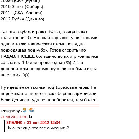
2009 ЦСКА (Рубин)
2010 Зенит (Сибирь)
2011 ЦСКА (Алания)
2012 Рубин (Динамо)
Так что в кубок играют ВСЕ а, выигрывают
только кони %). Но если серьезно у них годами
одна и та же тактическая схема, изрядно
подходящая под кубок. Готов спорить что
ПАДАВЛЯЮЩЕЕ большинство их игр кончались
со счетом 1-0 или производная %) 2-1 и
дополнительное время, ну если это были игры
не с нами :))))
Ну идеальная тактика под 1оразовые игры. Не
переживайте, недолог век обороны армейской.
Если Денисов туда не переберется, тем более.
RoughBoy
-
31 окт 2012 12:01
ЗЯБЛИК » 31 окт 2012 12:34
Ну а как еще это все объяснить?