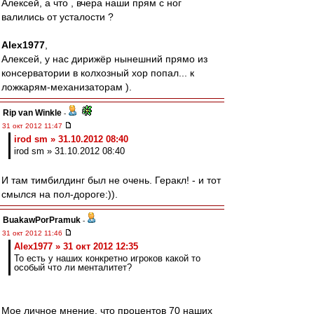
Алексей, а что , вчера наши прям с ног
валились от усталости ?
Alex1977
,
Алексей, у нас дирижёр нынешний прямо из
консерватории в колхозный хор попал... к
ложкарям-механизаторам ).
Rip van Winkle
-
31 окт 2012 11:47
irod sm » 31.10.2012 08:40
irod sm » 31.10.2012 08:40
И там тимбилдинг был не очень. Геракл! - и тот
смылся на пол-дороге:)).
BuakawPorPramuk
-
31 окт 2012 11:46
Alex1977 » 31 окт 2012 12:35
То есть у наших конкретно игроков какой то
особый что ли менталитет?
Мое личное мнение, что процентов 70 наших