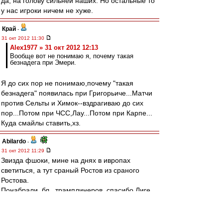
да, на голову сильней наших. Но остальные то
у нас игроки ничем не хуже.
Край
-
31 окт 2012 11:30
Alex1977 » 31 окт 2012 12:13
Вообще вот не понимаю я, почему такая
безнадега при Эмери.
Я до сих пор не понимаю,почему "такая
безнадега" появилась при Григорьиче...Матчи
против Сельты и Химок--вздрагиваю до сих
пор...Потом при ЧСС,Лау...Потом при Карпе...
Куда смайлы ставить,хз.
Abilardo
-
31 окт 2012 11:29
Звизда фшоки, мине на днях в ивропах
светиться, а тут сраный Ростов из сраного
Ростова.
Понабрали, бл., трамплинеров, спасибо Лиге
чемпионов - а то бы не понабрали.
И с претензиями все, мама, не горюй, сплошь
одни Рональды на Мессях верхом скачут и