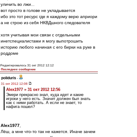
уличить во лжи...
вот просто в голове не укладывается
ибо это тот ресурс где я каждому верю априори
а не строю из себя НКВДшного следователя
хотя учитывая мои связи с отдельными
инетспециалистами я могу выпотрошить
историю любого начиная с его бирки на руке в
роддоме
Редактировалось 31 окт 2012 12:12
Последнее сообщение
poliduris
-
31 окт 2012 12:08
Alex1977 » 31 окт 2012 12:56
Эмери прекрасно знал, куда идет и какие
игроки у него есть. Значит должен был знать
как с ними работать. А если не знает, то
нафига пошел?
Alex1977
,
Лёш, а мне что-то так не кажется. Иначе зачем