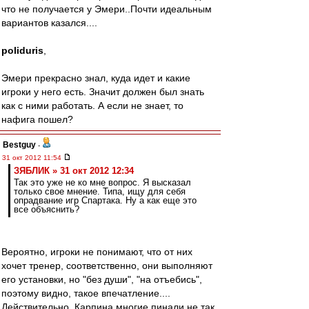
что не получается у Эмери..Почти идеальным
вариантов казался....
poliduris
,
Эмери прекрасно знал, куда идет и какие
игроки у него есть. Значит должен был знать
как с ними работать. А если не знает, то
нафига пошел?
Bestguy
-
31 окт 2012 11:54
ЗЯБЛИК » 31 окт 2012 12:34
Так это уже не ко мне вопрос. Я высказал
только свое мнение. Типа, ищу для себя
опрадвание игр Спартака. Ну а как еще это
все объяснить?
Вероятно, игроки не понимают, что от них
хочет тренер, соответственно, они выполняют
его установки, но "без души", "на отъебись",
поэтому видно, такое впечатление....
Действительно, Карпина многие пинали не так