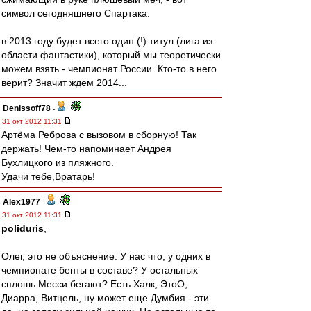
символ сегодняшнего Спартака.
в 2013 году будет всего один (!) титул (лига из
области фантастики), который мы теоретически
можем взять - чемпионат России. Кто-то в него
верит? Значит ждем 2014...
Denissoff78
-
31 окт 2012 11:31
Артёма Реброва с вызовом в сборную! Так
держать! Чем-то напоминает Андрея
Бухлицкого из пляжного.
Удачи тебе,Вратарь!
Alex1977
-
31 окт 2012 11:31
poliduris
,
Олег, это не объяснение. У нас что, у одних в
чемпионате бенты в составе? У остальных
сплошь Месси бегают? Есть Халк, ЭтоО,
Диарра, Витцель, ну может еще Думбия - эти