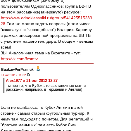
Всем домохозяйкам (зачеркнуто)
пользователям Одноклассников: группа ВВ-ТВ
на этом рассаднике(зачеркнуто) ресурсе:
http://www.odnoklassniki.ru/group/541425515233
28
Там же можно задать вопросы (в том числе
"каковакуя" и "човащебыло") Валерию Карпину
в рамках аносированной программы на ВВ-ТВ
с участием нашего ген. дира. В общем - велкам
всем!
ЗЫ. Аналогичная тема на Вконтакте - тут:
http://vk.com/fcsmtv
BuakawPorPramuk
-
31 окт 2012 11:32
Alex1977 » 31 окт 2012 12:27
Ты про то, что Кубок это выставочные матчи
расскажи, например, в Германии и Англии)
Если не ошибаюсь, то Кубок Англии в этой
стране - самый старый футбольный турнир. К
нему там подходят с почетом. Для репетиций и
"братьев меньших" там есть Кубок Лиги.
К чему вообще ты сравниваешь наш