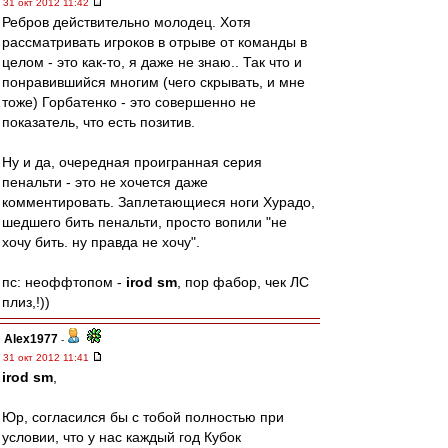
31 окт 2012 11:42
Ребров действительно молодец. Хотя
рассматривать игроков в отрыве от команды в
целом - это как-то, я даже не знаю.. Так что и
понравившийся многим (чего скрывать, и мне
тоже) Горбатенко - это совершенно не
показатель, что есть позитив.
Ну и да, очередная проигранная серия
пенальти - это не хочется даже
комментировать. Заплетающиеся ноги Хурадо,
шедшего бить пенальти, просто вопили "не
хочу бить. ну правда не хочу".
пс: неоффтопом -
irod sm
, пор фабор, чек ЛС
плиз,!))
Alex1977
-
31 окт 2012 11:41
irod sm
,
Юр, согласился бы с тобой полностью при
условии, что у нас каждый год Кубок