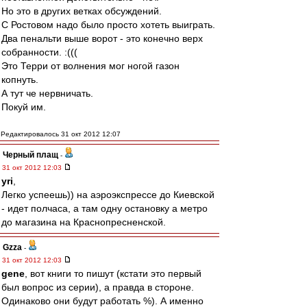
Но это в других ветках обсуждений.
С Ростовом надо было просто хотеть выиграть.
Два пенальти выше ворот - это конечно верх
собранности. :(((
Это Терри от волнения мог ногой газон
копнуть.
А тут че нервничать.
Покуй им.
Редактировалось 31 окт 2012 12:07
Черный плащ
-
31 окт 2012 12:03
yri
,
Легко успеешь)) на аэроэкспрессе до Киевской
- идет полчаса, а там одну остановку а метро
до магазина на Краснопресненской.
Gzza
-
31 окт 2012 12:03
gene
, вот книги то пишут (кстати это первый
был вопрос из серии), а правда в стороне.
Одинаково они будут работать %). А именно