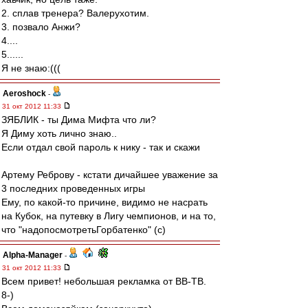
2. сплав тренера? Валерухотим.
3. позвало Анжи?
4....
5......
Я не знаю:(((
Aeroshock
-
31 окт 2012 11:33
ЗЯБЛИК - ты Дима Мифта что ли?
Я Диму хоть лично знаю..
Если отдал свой пароль к нику - так и скажи
Артему Реброву - кстати дичайшее уважение за
3 последних проведенных игры
Ему, по какой-то причине, видимо не насрать
на Кубок, на путевку в Лигу чемпионов, и на то,
что "надопосмотретьГорбатенко" (с)
Alpha-Manager
-
31 окт 2012 11:33
Всем привет! небольшая рекламка от ВВ-ТВ.
8-)