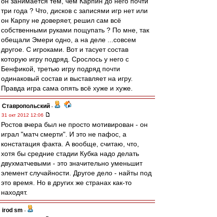
он занимается тем, чем Карпин до него почти
три года ? Что, дисков с записями игр нет или
он Карпу не доверяет, решил сам всё
собственными руками пощупать ? По мне, так
обещали Эмери одно, а на деле ...совсем
другое. С игроками. Вот и тасует состав
которую игру подряд. Срослось у него с
Бенфикой, третью игру подряд почти
одинаковый состав и выставляет на игру.
Правда игра сама опять всё хуже и хуже.
Ставропольский
-
31 окт 2012 12:06
Ростов вчера был не просто мотивирован - он
играл "матч смерти". И это не пафос, а
констатация факта. А вообще, считаю, что,
хотя бы средние стадии Кубка надо делать
двухматчевыми - это значительно уменьшит
элемент случайности. Другое дело - найты под
это время. Но в других же странах как-то
находят.
irod sm
-