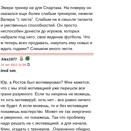
Эмери тренер не для Спартака. На поверку он
оказался еще более слабым тренером, нежели
Валера "с листа". Слабым не в смысле таланта
и умственных способностей. Он просто
неспособен донести до игроков, которых
набрали под него, свое видение футбола. Что
ж теперь всех продавать, накупать ему новых и
ждать годами? Слишком много чести.
Alex1977
-
31 окт 2012 11:56
irod sm
,
Юр, а Ростов был мотивирован? Мне кажется,
что с мы этой мотивацией уже перешли все
грани разумного. Если ты нихрена не можешь,
то хоть мотивируй, хоть нет - все равно ничего
не будет. А если можешь, то и без мотивации
покажешь мастерство. Может не так энергично
и уверенно, но покажешь. Так что проблему
надо решать не с мотивацией, а для начала,
блин, угадать с тренером...Охрененно обидно,