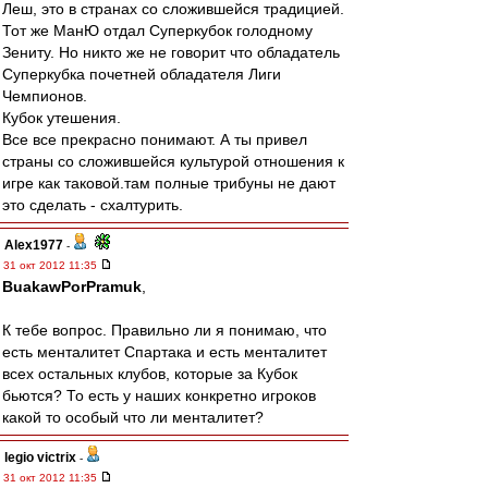
Леш, это в странах со сложившейся традицией.
Тот же МанЮ отдал Суперкубок голодному
Зениту. Но никто же не говорит что обладатель
Суперкубка почетней обладателя Лиги
Чемпионов.
Кубок утешения.
Все все прекрасно понимают. А ты привел
страны со сложившейся культурой отношения к
игре как таковой.там полные трибуны не дают
это сделать - схалтурить.
Alex1977
-
31 окт 2012 11:35
BuakawPorPramuk
,
К тебе вопрос. Правильно ли я понимаю, что
есть менталитет Спартака и есть менталитет
всех остальных клубов, которые за Кубок
бьются? То есть у наших конкретно игроков
какой то особый что ли менталитет?
legio victrix
-
31 окт 2012 11:35