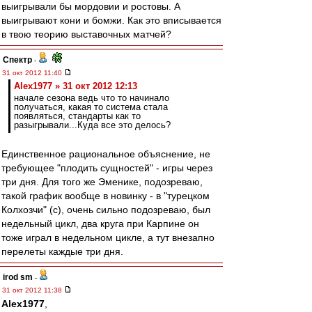
выигрывали бы мордовии и ростовы. А
выигрывают кони и бомжи. Как это вписывается
в твою теорию выставочных матчей?
Спектр
-
31 окт 2012 11:40
Alex1977 » 31 окт 2012 12:13
начале сезона ведь что то начинало
получаться, какая то система стала
появляться, стандарты как то
разыгрывали...Куда все это делось?
Единственное рациональное объяснение, не
требующее "плодить сущностей" - игры через
три дня. Для того же Эменике, подозреваю,
такой график вообще в новинку - в "турецком
Колхозчи" (с), очень сильно подозреваю, был
недельный цикл, два круга при Карпине он
тоже играл в недельном цикле, а тут внезапно
перелеты каждые три дня.
irod sm
-
31 окт 2012 11:38
Alex1977
,