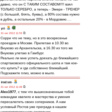
давно, что он С ТАКИМ СОСТАВОМ!!!! взял
ТОЛЬКО СЕРЕБРО, а теперь - Эмери - ТРЕНЕР
(с большой, блять, буквы), а 80% состава нужно
в дубль, а остальные 20% - в Мордовию.....
yri
-
31 окт 2012 11:53
Сорри что не тему, но в это воскресенье
проездом в Москве. Прилетаю в 10.30 во
Внуково из Архангельска, в 16.30 из того же
Внукова улетаю в Гамбург.
Реально ли мне успеть доехать до ближайшего
спартаковского официального шопа и там кое-
что купить? и где собственно ближайший.
Подскажите плиз, можно в мыло.
irod sm
-
31 окт 2012 11:49
Alex1977
, с тем что вышеозначенным тобой
командам хватило и мастерства и умения
пересалютить своих соперников. А нам
условный Ростов уже преграда в нашем
немотивированном состоянии.