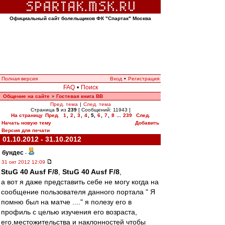
Официальный сайт болельщиков ФК "Спартак" Москва
Полная версия
Вход
•
Регистрация
FAQ
•
Поиск
Общение на сайте
Гостевая книга ВВ
»
Пред. тема
|
След. тема
Страница
5
из
239
[ Сообщений: 11943 ]
На страницу
Пред.
1
,
2
,
3
,
4
,
5
,
6
,
7
,
8
...
239
След.
Начать новую тему
Добавить
Версия для печати
01.10.2012 - 31.10.2012
бундес
-
31 окт 2012 12:09
StuG 40 Ausf F/8
,
StuG 40 Ausf F/8
,
а вот я даже представить себе не могу когда на
сообщение пользователя данного портала " Я
помню был на матче ...." я полезу его в
профиль с целью изучения его возраста,
его,местожительства и наклонностей чтобы