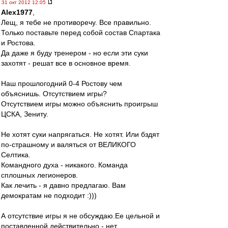
31 окт 2012 12:05
Alex1977
,
Лещ, я тебе не противоречу. Все правильно.
Только поставьте перед собой состав Спартака
и Ростова.
Да даже я буду тренером - но если эти суки
захотят - решат все в основное время.
Наш прошлогодний 0-4 Ростову чем
объяснишь. Отсутствием игры?
Отсутствием игры можно объяснить проигрыш
ЦСКА, Зениту.
Не хотят суки напрягаться. Не хотят. Или бздят
по-страшному и валяться от ВЕЛИКОГО
Селтика.
Командного духа - никакого. Команда
сплошных легионеров.
Как лечить - я давно предлагаю. Вам
демократам не подходит :)))
А отсутствие игры я не обсуждаю.Ее цельной и
поставленной действительно - нет.