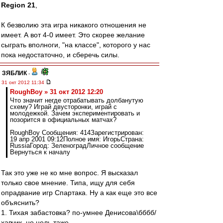
Region 21
,
К безволию эта игра никакого отношения не
имеет. А вот 4-0 имеет. Это скорее желание
сыграть вполноги, "на классе", которого у нас
пока недостаточно, и сберечь силы.
ЗЯБЛИК
-
31 окт 2012 11:34
RoughBoy » 31 окт 2012 12:20
Что значит негде отрабатывать долбанутую
схему? Играй двусторонки, играй с
молодежкой. Зачем экспериментировать и
позорится в официальных матчах?
RoughBoy Сообщения: 414Зарегистрирован:
19 апр 2001 09:12Полное имя: ИгорьСтрана:
RussiaГород: ЗеленоградЛичное сообщение
Вернуться к началу
Так это уже не ко мне вопрос. Я высказал
только свое мнение. Типа, ищу для себя
опрадвание игр Спартака. Ну а как еще это все
объяснить?
1. Тихая забастовка? по-умнее Денисова\бббб/
хавчик, но цель таже.