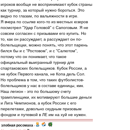
игроков вообще не воспринимают кубок страны
как турнир, за который нужно бороться. Это
видно по глазам, по вальяжности в игре.
Я вчера по ссылке кого-то из местных юзеров
посмотрел "Удар Головой" с Сапоговым. Я не
совсем согласен с призывами его купить. Но
то, как он рассуждает, а рассуждает он по-
болельщецки, можно понять, что этот парень
бился бы и с "Ростовом", и с "Салютом",
потому что он понимает, что такое
официальный выигранный турнир для
спартаковских болельщиков. Кубок России, а
не кубок Первого канала, не Копа дель Сол.
Но проблема в том, что таких футболистов-
болельщиков у нас в составе единицы, кмк.
Наш легион - это по большому счету
трамплинщики, их мотивируют большие деньги
и Лига Чемпионов, а кубок России с его
перелетами, довольно скудным призовым
фондом и путевкой в ЛЕ им на хуй не нужен.
злобная росомаха
-