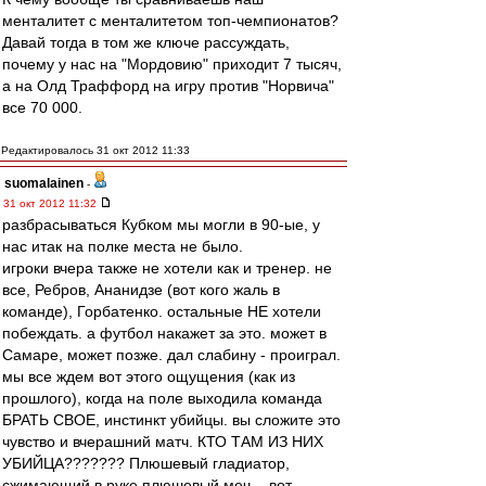
менталитет с менталитетом топ-чемпионатов?
Давай тогда в том же ключе рассуждать,
почему у нас на "Мордовию" приходит 7 тысяч,
а на Олд Траффорд на игру против "Норвича"
все 70 000.
Редактировалось 31 окт 2012 11:33
suomalainen
-
31 окт 2012 11:32
разбрасываться Кубком мы могли в 90-ые, у
нас итак на полке места не было.
игроки вчера также не хотели как и тренер. не
все, Ребров, Ананидзе (вот кого жаль в
команде), Горбатенко. остальные НЕ хотели
побеждать. а футбол накажет за это. может в
Самаре, может позже. дал слабину - проиграл.
мы все ждем вот этого ощущения (как из
прошлого), когда на поле выходила команда
БРАТЬ СВОЕ, инстинкт убийцы. вы сложите это
чувство и вчерашний матч. КТО ТАМ ИЗ НИХ
УБИЙЦА??????? Плюшевый гладиатор,
сжимающий в руке плюшевый меч, - вот