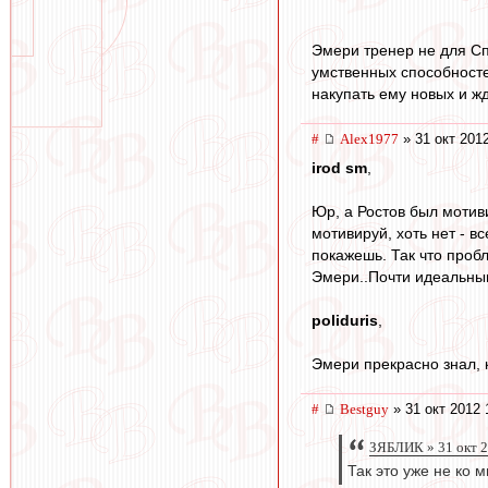
Эмери тренер не для Сп
умственных способносте
накупать ему новых и ж
#
Alex1977
» 31 окт 2012
irod sm
,
Юр, а Ростов был мотив
мотивируй, хоть нет - в
покажешь. Так что пробл
Эмери..Почти идеальным
poliduris
,
Эмери прекрасно знал, к
#
Bestguy
» 31 окт 2012 
ЗЯБЛИК » 31 окт 2
Так это уже не ко 