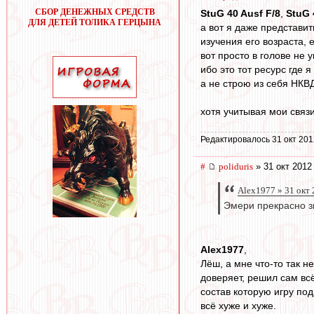
СБОР ДЕНЕЖНЫХ СРЕДСТВ
StuG 40 Ausf F/8
,
StuG 
ДЛЯ ДЕТЕЙ ТОЛИКА ГЕРЦЫНА
а вот я даже представит
изучения его возраста, 
вот просто в голове не 
ибо это тот ресурс где 
а не строю из себя НКВ
хотя учитывая мои связ
Редактировалось 31 окт 201
#
poliduris
» 31 окт 2012
Alex1977 » 31 окт 
Эмери прекрасно зн
Alex1977
,
Лёш, а мне что-то так н
доверяет, решил сам всё
состав которую игру под
всё хуже и хуже.