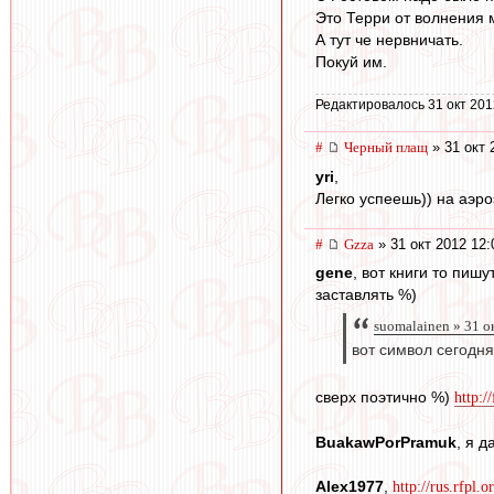
Это Терри от волнения м
А тут че нервничать.
Покуй им.
Редактировалось 31 окт 201
#
Черный плащ
» 31 окт 
yri
,
Легко успеешь)) на аэро
#
Gzza
» 31 окт 2012 12:
gene
, вот книги то пиш
заставлять %)
suomalainen » 31 о
вот символ сегодн
сверх поэтично %)
http:/
BuakawPorPramuk
, я 
Alex1977
,
http://rus.rfpl.