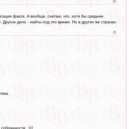
атация факта. А вообще, считаю, что, хотя бы средние
 Другое дело - найты под это время. Но в других же странах
тика.
собранности. :(((