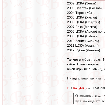
2002 ЦСКА (Зенит)
2003 Спартак (Ростов)
2004 Терек (КС)
2005 ЦСКА (Химки)
2006 ЦСКА (Спартак)
2007 Локо (Москва)
2008 ЦСКА (Амкар) пен
2009 ЦСКА (Рубин)
2010 Зенит (Сибирь)
2011 ЦСКА (Алания)
2012 Рубин (Динамо)
Так что в кубок играют 
кубок. Готов спорить ч
были игры не с нами :)))
Ну идеальная тактика п
#
RoughBoy
» 31 окт 201
ЗЯБЛИК » 31 окт 2
Ну а как еще это в