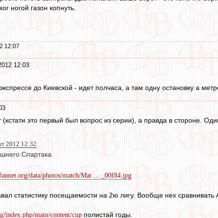
ог ногой газон копнуть.
2 12:07
2012 12:03
экспрессе до Киевской - идет полчаса, а там одну остановку а мет
03
ут (кстати это первый был вопрос из серии), а правда в стороне. О
кт 2012 12:32
яшнего Спартака
/fannet.org/data/photos/match/Mat ... _00f84.jpg
давал статистику посещаемости на 2ю лигу. Вообще нех сравнивать
полистай годы.
org/index.php/main/content/cup