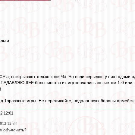
альти
ВСЕ а, выигрывают только кони %). Но если серьезно у них годами 
то ПАДАВЛЯЮЩЕЕ большинство их игр кончались со счетом 1-0 или п
)
од 1оразовые игры. Не переживайте, недолог век обороны армейско
2 12:01
012 12:34
се объяснить?