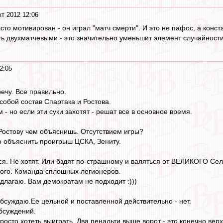
кт 2012 12:06
сто мотивирован - он играл "матч смерти". И это не пафос, а конст
ь двухматчевыми - это значительно уменьшит элемент случайности.
2:05
ечу. Все правильно.
собой состав Спартака и Ростова.
 - но если эти суки захотят - решат все в основное время.
Ростову чем объяснишь. Отсутствием игры?
 объяснить проигрыш ЦСКА, Зениту.
ься. Не хотят. Или бздят по-страшному и валяться от ВЕЛИКОГО Сел
кого. Команда сплошных легионеров.
едлагаю. Вам демократам не подходит :)))
обсуждаю.Ее цельной и поставленной действительно - нет.
обсуждений.
осто хотеть выиграть. Два пенальти выше ворот - это конечно верх 