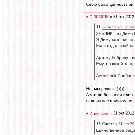
Свою само ценность он 
#
ЗЯБЛИК
» 31 окт 2012
Aeroshock » 31 окт
ЗЯБЛИК - ты Дима 
Я Диму хоть лично 
Если отдал свой пар
Артему Реброву - 
Ему, по какой-то п
Aeroshock Сообщен
Не, мы разные:)))))
А что до безволия или т
ведь из нас причину не зн
#
poliduris
» 31 окт 2012
Спектр » 31 окт 20
Единственное раци