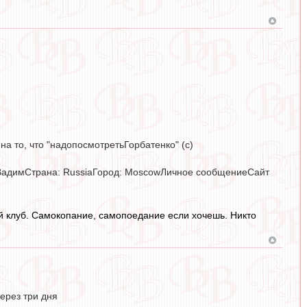
 на то, что "надопосмотретьГорбатенко" (с)
 ВадимСтрана: RussiaГород: MoscowЛичное сообщениеСайт
вой клуб. Самокопание, самопоедание если хочешь. Никто
ерез три дня