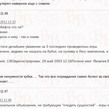
утерял наверное еще с совком.
 11:49
 2012 12:33
Мифта что ли?
знаю..
оль к нику - так и скажи
кстати дичайшее уважение за 3 последних проведенных игры
ричине, видимо не насрать на Кубок, на путевку в Лигу чемпионов, и
ия: 138Зарегистрирован: 29 май 2003 12:16Полное имя: Яковлев
ам ненужности кубка..... Так это все оправдания самих болел за с
ает.......
 11:47
12 12:40
ональное объяснение, не требующее "плодить сущностей" - игры ч