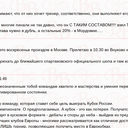
имают, что от них хочет тренер, соответственно, они выполняют его
 многие пинали не так давно, что он С ТАКИМ СОСТАВОМ!!!! взял
става нужно в дубль, а остальные 20% - в Мордовию.....
 это воскресенье проездом в Москве. Прилетаю в 10.30 во Внуково и
доехать до ближайшего спартаковского официального шопа и там ко
1:49
ышеозначенным тобой командам хватило и мастерства и умения пере
тивированном состоянии.
 команду, которая ставит себе цель выиграть Кубок России.
чемпионате. О предполагаемых. А кубок - это как лотерея. Получитс
дит в кусковом формате - дебаты и споры до неба - выйдем из пред
учших клубов Европы - многими рассматривается как отличное дос
 ЛИШЬ турнир, позволяющее получить место в Еврокубках.