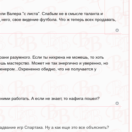
ли Валера "с листа". Слабым не в смысле таланта и
него, свое видение футбола. Что ж теперь всех продавать,
рани разумного. Если ты нихрена не можешь, то хоть
ешь мастерство. Может не так энергично и уверенно, но
ренером...Охрененно обидно, что не получается у
с ними работать. А если не знает, то нафига пошел?
радвание игр Спартака. Ну а как еще это все объяснить?