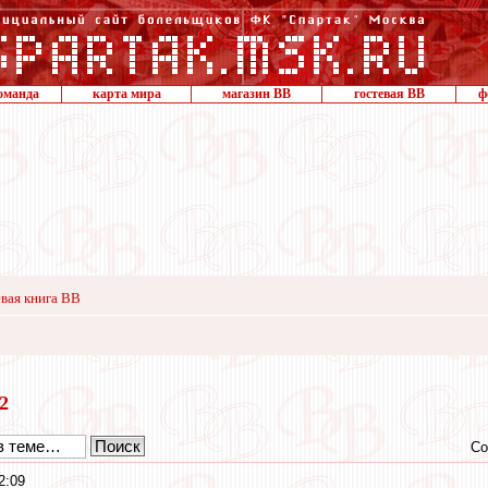
оманда
карта мира
магазин ВВ
гостевая ВВ
ф
вая книга ВВ
12
Со
2:09