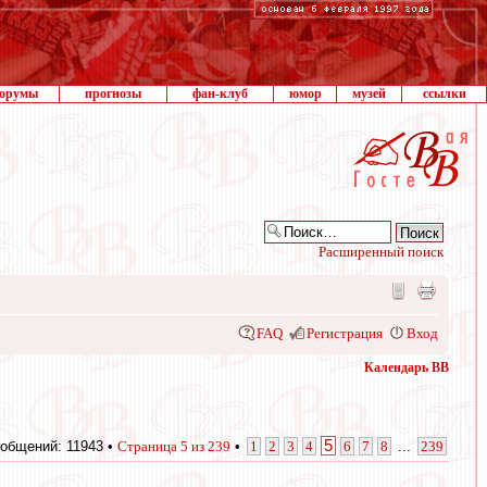
орумы
прогнозы
фан-клуб
юмор
музей
ссылки
Расширенный поиск
FAQ
Регистрация
Вход
Календарь ВВ
5
общений: 11943 •
Страница
5
из
239
•
1
2
3
4
6
7
8
...
239