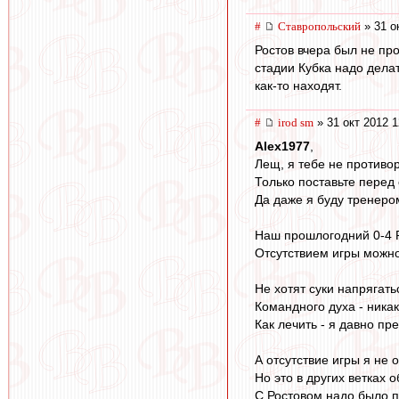
#
Ставропольский
» 31 о
Ростов вчера был не про
стадии Кубка надо делат
как-то находят.
#
irod sm
» 31 окт 2012 1
Alex1977
,
Лещ, я тебе не противор
Только поставьте перед 
Да даже я буду тренером
Наш прошлогодний 0-4 
Отсутствием игры можно
Не хотят суки напрягат
Командного духа - ника
Как лечить - я давно пр
А отсутствие игры я не 
Но это в других ветках 
С Ростовом надо было пр