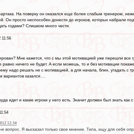
артака. На поверку он оказался еще более слабым тренером, неже
й. Он просто неспособен донести до игроков, которых набрали под 
дать годами? Слишком много чести.
 11:56
ирован? Мне кажется, что с мы этой мотивацией уже перешли все г
се равно ничего не будет. А если можешь, то и без мотивации покаж
ему надо решать не с мотивацией, а для начала, блин, угадать с т
 вариантов казался....
уда идет и какие игроки у него есть. Значит должен был знать как 
11:54
012 12:34
мне вопрос. Я высказал только свое мнение. Типа, ищу для себя оп