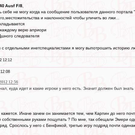
40 Ausf F/8
,
ь себе не могу когда на сообщение пользователя данного портала "
его,местожительства и наклонностей чтобы уличить во лжи...
укладывается
я каждому верю априори
Дшного следователя
и с отдельными инетспециалистами я могу выпотрошить историю лю
2 12:12
 12:08
2012 12:56
ал, куда идет и какие игроки у него есть. Значит должен был знать
е кажется. Иначе зачем он занимается тем, чем Карпин до него почт
 собственными руками пощупать ? По мне, так обещали Эмери одно,
ряд. Срослось у него с Бенфикой, третью игру подряд почти одинак