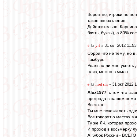
Вероятно, игроки не пон
такое впечатление....
Действительно, Карпина
блять, буквы), а 80% со
#
yri
» 31 окт 2012 11:53
Сорри что не тему, но в
Гамбург.
Реально ли мне успеть 
плиз, можно в мыло.
#
irod sm
» 31 окт 2012 1
Alex1977
, с тем что в
преграда в нашем немо
Всего-то.
Ты мне покажи хоть одну
Все говорят о местах в 
Ту же ЛЧ, которая прохо
И проход в восьмерку л
А Кубок России - ВСЕГО