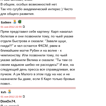
В общем, особых возможностей нет.
Так что сугубо академический интерес ) Чисто
для общего развития.
Бабкен
-
01 ноя 2012 22:55
Прям представил себе картину: Карп накапал
болелам и они позвонили тому, по чьей указке
отдали Быстрова и сказали: "Завали щщи,
гнида!!!" и чел остается ФКСМ, рвем в
ближайшем матче Рубин и на волне - к
чемпионству. Или позвонили тому, по чьей
указке забанили Велика и сказали: "Ты там со
своим кадыком шибко не расходись!" И все, на
следующий день пресса вся справедливая, все
пучком. А уж Малого в этом году на нас и не
назначили бы даже, если б Карп только бровью
повел..
kvh
-
01 ноя 2012 22:50
DimOn74
,