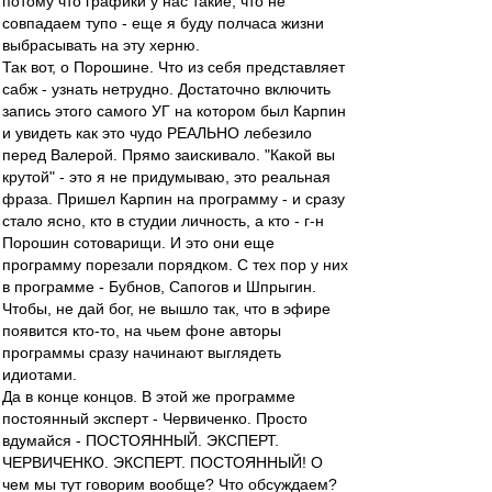
потому что графики у нас такие, что не
совпадаем тупо - еще я буду полчаса жизни
выбрасывать на эту херню.
Так вот, о Порошине. Что из себя представляет
сабж - узнать нетрудно. Достаточно включить
запись этого самого УГ на котором был Карпин
и увидеть как это чудо РЕАЛЬНО лебезило
перед Валерой. Прямо заискивало. "Какой вы
крутой" - это я не придумываю, это реальная
фраза. Пришел Карпин на программу - и сразу
стало ясно, кто в студии личность, а кто - г-н
Порошин сотоварищи. И это они еще
программу порезали порядком. С тех пор у них
в программе - Бубнов, Сапогов и Шпрыгин.
Чтобы, не дай бог, не вышло так, что в эфире
появится кто-то, на чьем фоне авторы
программы сразу начинают выглядеть
идиотами.
Да в конце концов. В этой же программе
постоянный эксперт - Червиченко. Просто
вдумайся - ПОСТОЯННЫЙ. ЭКСПЕРТ.
ЧЕРВИЧЕНКО. ЭКСПЕРТ. ПОСТОЯННЫЙ! О
чем мы тут говорим вообще? Что обсуждаем?