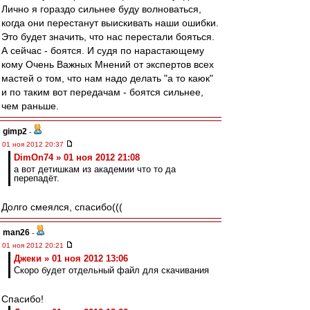
Лично я гораздо сильнее буду волноваться,
когда они перестанут выискивать наши ошибки.
Это будет значить, что нас перестали бояться.
А сейчас - боятся. И судя по нарастающему
кому Очень Важных Мнений от экспертов всех
мастей о том, что нам надо делать "а то каюк"
и по таким вот передачам - боятся сильнее,
чем раньше.
gimp2
-
01 ноя 2012 20:37
DimOn74 » 01 ноя 2012 21:08
а вот детишкам из академии что то да
перепадёт.
Долго смеялся, спасибо(((
man26
-
01 ноя 2012 20:21
Джеки » 01 ноя 2012 13:06
Скоро будет отдельный файл для скачивания
Спасибо!