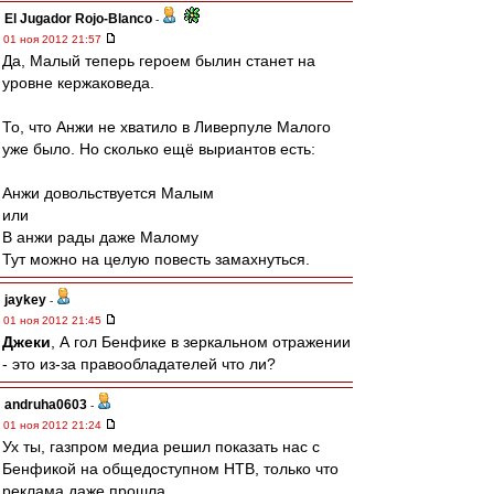
El Jugador Rojo-Blanco
-
01 ноя 2012 21:57
Да, Малый теперь героем былин станет на
уровне кержаковеда.
То, что Анжи не хватило в Ливерпуле Малого
уже было. Но сколько ещё выриантов есть:
Анжи довольствуется Малым
или
В анжи рады даже Малому
Тут можно на целую повесть замахнуться.
jaykey
-
01 ноя 2012 21:45
Джеки
, А гол Бенфике в зеркальном отражении
- это из-за правообладателей что ли?
andruha0603
-
01 ноя 2012 21:24
Ух ты, газпром медиа решил показать нас с
Бенфикой на общедоступном НТВ, только что
реклама даже прошла.