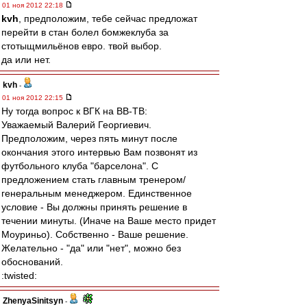
01 ноя 2012 22:18
kvh
, предположим, тебе сейчас предложат
перейти в стан болел бомжеклуба за
стотыщмильёнов евро. твой выбор.
да или нет.
kvh
-
01 ноя 2012 22:15
Ну тогда вопрос к ВГК на ВВ-ТВ:
Уважаемый Валерий Георгиевич.
Предположим, через пять минут после
окончания этого интервью Вам позвонят из
футбольного клуба "барселона". С
предложением стать главным тренером/
генеральным менеджером. Единственное
условие - Вы должны принять решение в
течении минуты. (Иначе на Ваше место придет
Моуриньо). Собственно - Ваше решение.
Желательно - "да" или "нет", можно без
обоснований.
:twisted:
ZhenyaSinitsyn
-