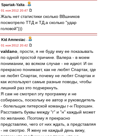
Spartak-Yalta
-
01 ноя 2012 20:47
Жаль нет статистики сколько ВВшников
посмотрело ТТД и ТД,а сколько "удар
головой")))
Kid Amnesiac
-
01 ноя 2012 20:42
valdano
, прости, я не буду ему ее показывать
по одной простой причине. Валера - в моем
понимании, во всяком случае - не идиот. И он
прекрасно понимает, как не любят Спартак, где
не любят Спартак, почему не любят Спартак и
как используют самые разные поводы, чтобы
лишний раз это подчеркнуть.
Я сам не смотрел эту программу и не
собираюсь, поскольку ее автор и руководитель
- болельщик питерской команды г-н Порошин.
Расставить буквы между "г" и "н" каждый может
по желанию. Поэтому я прекрасно
представляю, чего от них ждать, а представляя
- не смотрю. Я жену не каждый день вижу,