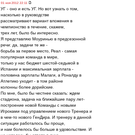
01 ноя 2012 22:11
УГ - оно и есть УГ. Но вот узнать о том,
насколько в руководстве
рассматривают вариант вложения в
чемпионство в течение, скажем,
трех лет, было бы интересно.
Я представляю Моуринью в предсезонной
речи: да, задачи те же -
борьба за первое место, Реал - самая
популярная команда в мире,
только у нас бюджет шестой-седьмой в
Испании и максимальная зарплата -
половина зарплаты Малаги, а Роналду в
Атлетико уходит - в том районе
колонны более дорийские.
По мне, было бы честнее сказать: ждем
стадиона, задача на ближайшие пару лет-
построение новой Команды с новыми
Игроками под управлением нового Тренера и
в чем-то нового ГенДира. И тренеру в данной
ситуации работалось бы проще,
и нам болелось бы больше в удовольствие. И