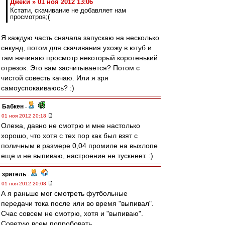
Джеки » 01 ноя 2012 13:06
Кстати, скачивание не добавляет нам
просмотров;(
Я каждую часть сначала запускаю на несколько
секунд, потом для скачивания ухожу в ютуб и
там начинаю просмотр некоторый коротенький
отрезок. Это вам засчитывается? Потом с
чистой совесть качаю. Или я зря
самоуспокаиваюсь? :)
Бабкен
-
01 ноя 2012 20:18
Олежа, давно не смотрю и мне настолько
хорошо, что хотя с тех пор как был взят с
поличным в размере 0,04 промиле на выхлопе
еще и не выпиваю, настроение не тускнеет. :)
зpитель
-
01 ноя 2012 20:08
А я раньше мог смотреть футбольные
передачи тока после или во время "выпивал".
Счас совсем не смотрю, хотя и "выпиваю".
Советую всем попробовать.