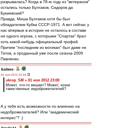
разрывалась? Когда в 78-м году из "ветеранов"
остались только Булгаков, Сидоров да
Букиевский?
Правда, Миша Булгаков хотя бы был
обладателем Кубка СССР-1971. А вот сейчас у
нас впервые в истории не осталось в составе
ни одного игрока, с которыми "Спартак" брал
хоть какой-нибудь официальный трофей.
Причем "последним из могикан" был даже не
Титов, а проданный уже после сезона-2009
Павленко.
Бабкен
-
01 ноя 2012 22:44
ukrop_SM » 01 ноя 2012 23:00
Может, что-то мешает? Может, козни
таинственных недоброжелателей?
А у тебя есть возможности по влиянию на
недоброжелателей? Или "академический
интерес"? :)