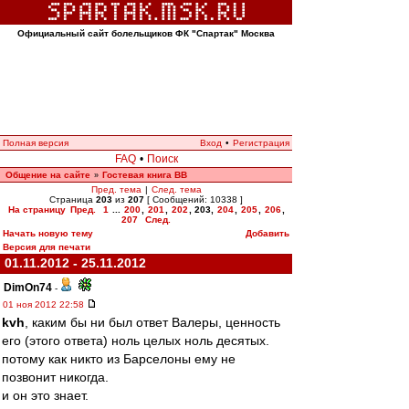
Официальный сайт болельщиков ФК "Спартак" Москва
Полная версия
Вход
•
Регистрация
FAQ
•
Поиск
Общение на сайте
Гостевая книга ВВ
»
Пред. тема
|
След. тема
Страница
203
из
207
[ Сообщений: 10338 ]
На страницу
Пред.
1
...
200
,
201
,
202
,
203
,
204
,
205
,
206
,
207
След.
Начать новую тему
Добавить
Версия для печати
01.11.2012 - 25.11.2012
DimOn74
-
01 ноя 2012 22:58
kvh
, каким бы ни был ответ Валеры, ценность
его (этого ответа) ноль целых ноль десятых.
потому как никто из Барселоны ему не
позвонит никогда.
и он это знает.