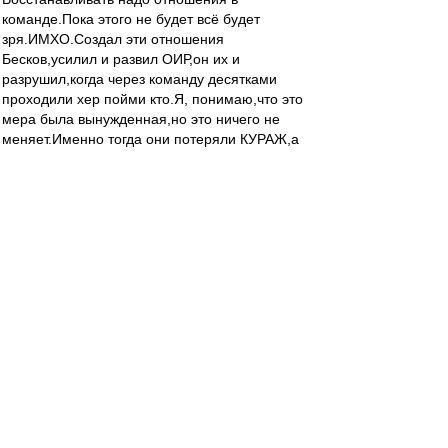
команде.Пока этого не будет всё будет
зря.ИМХО.Создал эти отношения
Бесков,усилил и развил ОИР,он их и
разрушил,когда через команду десятками
проходили хер пойми кто.Я, понимаю,что это
мера была вынужденная,но это ничего не
меняет.Именно тогда они потеряли КУРАЖ,а
мы потеряли УДОВОЛЬСТВИЕ от игры! Прав
Taram они не хотят биться.Я бы
добавил,биться друг за друга.Мне кажется, что
все остальные объяснения почему не играет
Спартак от"лукавого".Сорри.К тряпкам готов.
Джеки
-
01 ноя 2012 20:03
21-00 в Москве. Самое время смотреть 8
выпуск "ТТД и т.д."(
http://fcsm.tv/posts/780
) ! А
то скоро будут обещанные Юрой плюшки на
сайте, Оля в купальнике и т.д. - будет явно не
до аналитики! Да и у вас есть еще шанс перед
просмотром Оли получить алиби перед женой
и коллегами. Посмотрев ТТД вы можете