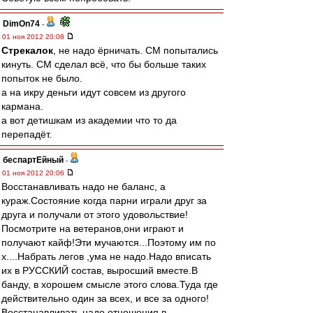
DimOn74
-
01 ноя 2012 20:08
Стрекалок
, не надо ёрничать. СМ попытались
кинуть. СМ сделал всё, что бы больше таких
попыток не было.
а на икру деньги идут совсем из другого
кармана.
а вот детишкам из академии что то да
перепадёт.
беспартЕйный
-
01 ноя 2012 20:06
Восстанавливать надо не баланс, а
кураж.Состояние когда парни играли друг за
друга и получали от этого удовольствие!
Посмотрите на ветеранов,они играют и
получают кайф!Эти мучаются...Поэтому им по
х....Набрать легов ,ума не надо.Надо вписать
их в РУССКИЙ состав, выросший вместе.В
банду, в хорошем смысле этого слова.Туда где
действительно один за всех, и все за одного!
Восстанавливать надо отношения в