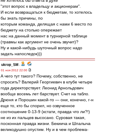
не хотелось бы ответа в духе
"этот вопрос к владельцу и акционерам".
И если возвращаться к бюджетам, то хотелось
бы знать причины, по
которым команда, делящая с нами 6 место по
бюджету на столько опережает
нас на данный момент в турнирной таблице
(травмы как аргумент не очень звучит)?
Ну и какой-нибудь шуточный вопрос надо
задать напоследок)))
ukrop_SM
-
01 ноя 2012 22:00
А чего тут такого? Почему, собственно, не
спросить? Валерий Георгиевич в клубе четыре
года директорствует. Леонид Арнольдович
вообще восемь лет барствует. Счет на табло.
Дрюня и Порошин какой-то — они, конечно, г-н
еще то, кто бы спорил, но озвученное
соотношение 0-13-9 (кстати, правда что ли?!)
не из их пальцев высосано. Суровая такая,
посконная правда жизни. Бекиича и Шпалыча
великодушно опустим. Ну и в чем проблема-