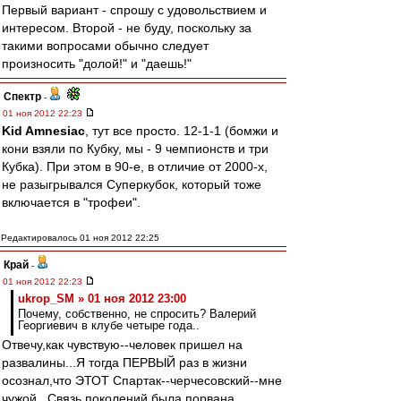
Первый вариант - спрошу с удовольствием и
интересом. Второй - не буду, поскольку за
такими вопросами обычно следует
произносить "долой!" и "даешь!"
Спектр
-
01 ноя 2012 22:23
Kid Amnesiac
, тут все просто. 12-1-1 (бомжи и
кони взяли по Кубку, мы - 9 чемпионств и три
Кубка). При этом в 90-е, в отличие от 2000-х,
не разыгрывался Суперкубок, который тоже
включается в "трофеи".
Редактировалось 01 ноя 2012 22:25
Край
-
01 ноя 2012 22:23
ukrop_SM » 01 ноя 2012 23:00
Почему, собственно, не спросить? Валерий
Георгиевич в клубе четыре года..
Отвечу,как чувствую--человек пришел на
развалины...Я тогда ПЕРВЫЙ раз в жизни
осознал,что ЭТОТ Спартак--черчесовский--мне
чужой...Связь поколений была порвана