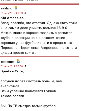
valdano
-
01 ноя 2012 20:59
Kid Amnesiac
,
Влад, спасибо, что ответил. Однако статистика
и на самом деле уничижительная 13-9-0.
Можно много и хорошо говорить о развитии
клуба, о селекции на 4 с плюсом, какие
хорошие у нас футболисты, и о предвзятых
Порошине, Червиченко, Андронове, но вот эти
цифры просто кричат.
mmmmm
-
01 ноя 2012 20:50
Spartak-Yalta
,
Клоунов любят смотреть больше, чем
аналитиков.
Этим успешно пользуется Бубнов.
Такова селяви.
ЗЫ. По ТВ смотрю только футбол.