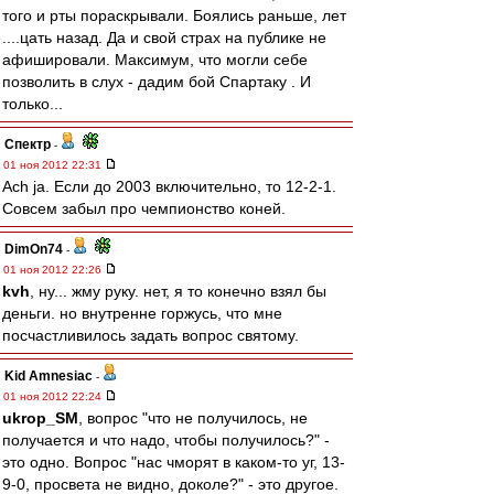
того и рты пораскрывали. Боялись раньше, лет
....цать назад. Да и свой страх на публике не
афишировали. Максимум, что могли себе
позволить в слух - дадим бой Спартаку . И
только...
Спектр
-
01 ноя 2012 22:31
Ach ja. Если до 2003 включительно, то 12-2-1.
Совсем забыл про чемпионство коней.
DimOn74
-
01 ноя 2012 22:26
kvh
, ну... жму руку. нет, я то конечно взял бы
деньги. но внутренне горжусь, что мне
посчастливилось задать вопрос святому.
Kid Amnesiac
-
01 ноя 2012 22:24
ukrop_SM
, вопрос "что не получилось, не
получается и что надо, чтобы получилось?" -
это одно. Вопрос "нас чморят в каком-то уг, 13-
9-0, просвета не видно, доколе?" - это другое.