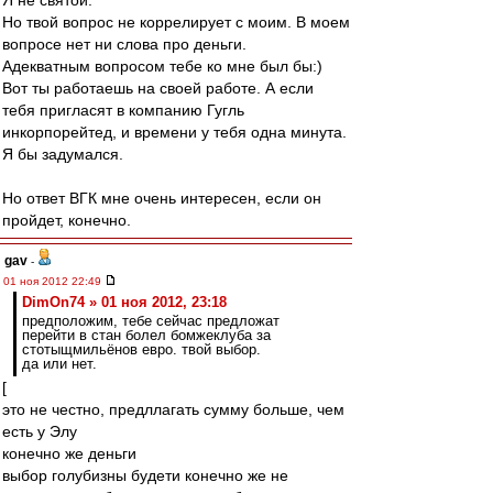
Я не святой.
Но твой вопрос не коррелирует с моим. В моем
вопросе нет ни слова про деньги.
Адекватным вопросом тебе ко мне был бы:)
Вот ты работаешь на своей работе. А если
тебя пригласят в компанию Гугль
инкорпорейтед, и времени у тебя одна минута.
Я бы задумался.
Но ответ ВГК мне очень интересен, если он
пройдет, конечно.
gav
-
01 ноя 2012 22:49
DimOn74 » 01 ноя 2012, 23:18
предположим, тебе сейчас предложат
перейти в стан болел бомжеклуба за
стотыщмильёнов евро. твой выбор.
да или нет.
[
это не честно, предллагать сумму больше, чем
есть у Элу
конечно же деньги
выбор голубизны будети конечно же не