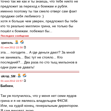
точно так же как и ты знаешь, что тебе никто не
предложит за переход к бомжам и рубля.
именно поэтому ты так смело отверг сам факт
продажи себя любимого :)
хотя я больше чем уверен, предложил бы тебе
кто то реально миллион грина, не только бы
пошёл к бомжам. побежал бы...
Последнее сообщение
зpитель
-
01 ноя 2012 22:58
эта.... погодите... А где деньги дают? За мной
не занимать... Вас тут не стояло... Кто
последний?... Два раза по сто тыщ мильонов в
одни руки не давать!
ukrop_SM
-
01 ноя 2012 22:57
Бабкен
,
Так уж получилось, что у меня нет семи ярдов
грина и я не являюсь владельцем ФКСМ.
Или, на худой конец, генеральным директором.
Я сам виноват, знаю.