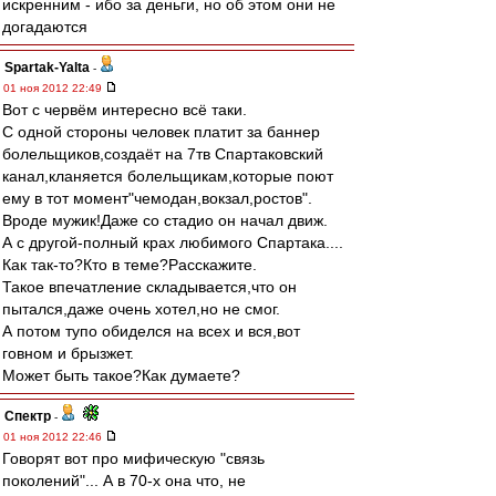
искренним - ибо за деньги, но об этом они не
догадаются
Spartak-Yalta
-
01 ноя 2012 22:49
Вот с червём интересно всё таки.
С одной стороны человек платит за баннер
болельщиков,создаёт на 7тв Спартаковский
канал,кланяется болельщикам,которые поют
ему в тот момент"чемодан,вокзал,ростов".
Вроде мужик!Даже со стадио он начал движ.
А с другой-полный крах любимого Спартака....
Как так-то?Кто в теме?Расскажите.
Такое впечатление складывается,что он
пытался,даже очень хотел,но не смог.
А потом тупо обиделся на всех и вся,вот
говном и брызжет.
Может быть такое?Как думаете?
Спектр
-
01 ноя 2012 22:46
Говорят вот про мифическую "связь
поколений"... А в 70-х она что, не