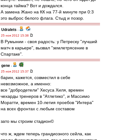
конца тайма? Вот и дождался.
А замена Жано на КК на 77-й минуте при 0:3
это выброс белого флага. Стыд и позор.
Udralets
-
25 ноя 2012 15:38
В Румынии - своя радость: у Петреску "лучший
матч в карьере", вызвал "землетрясение в
Спартаке".
gene
-
25 ноя 2012 15:37
барин, кажется, совместил в себе
невозможное, а именно:
все "добродетели" Хесуса Хиля, времен
чехарды тренеров в "Атлетико", и Массимо
Моратти, времен 10-летия проебов "Интера"
на всех фронтах с любым составом
зато мы строим стадион©
что ж, ждем теперь грандиозного сейла, как