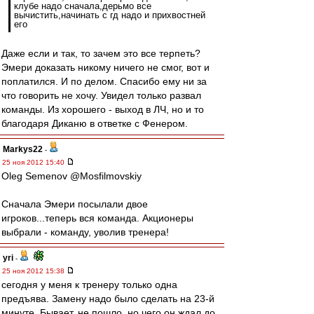
клубе надо сначала,дерьмо все
вычистить,начинать с гд надо и прихвостней
его
Даже если и так, то зачем это все терпеть?
Эмери доказать никому ничего не смог, вот и
поплатился. И по делом. Спасибо ему ни за
что говорить не хочу. Увидел только развал
команды. Из хорошего - выход в ЛЧ, но и то
благодаря Диканю в ответке с Фенером.
Markys22
-
25 ноя 2012 15:40
Oleg Semenov @Mosfilmovskiy
Сначала Эмери посылали двое
игроков...теперь вся команда. Акционеры
выбрали - команду, уволив тренера!
yri
-
25 ноя 2012 15:38
сегодня у меня к тренеру только одна
предъява. Замену надо было сделать на 23-й
минуте. Бывает, не пошло, но чего он ждал до