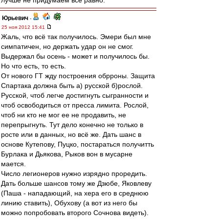
лучше не придумаем все равно.
Юрьевич
-
25 ноя 2012 15:41
Жаль, что всё так получилось. Эмери был мне
симпатичен, но держать удар он не смог.
Выдержал бы осень - может и получилось бы.
Но что есть, то есть.
От нового ГТ жду построения обрроны. Защита
Спартака должна быть а) русской б)рослой.
Русской, чтоб легче достигнуть сыгранности и
чтоб освободиться от пресса лимита. Рослой,
чтоб ни кто не мог ее не продавить, не
перепрыгнуть. Тут дело конечно не только в
росте или в данных, но всё же. Дать шанс в
основе Кутепову, Пуцко, постараться получитть
Бурлака и Дьякова, Рыков вон в мусарне
мается.
Число легионеров нужно изрядно проредить.
Дать больше шансов тому же Дзюбе, Яковлеву
(Паша - нападающий, на хера его в среднюю
линию ставить), Обухову (а вот из него бы
можно попробовать второго Сочнова видеть).