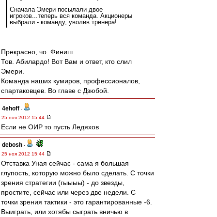
Сначала Эмери посылали двое
игроков...теперь вся команда. Акционеры
выбрали - команду, уволив тренера!
Прекрасно, чо. Финиш.
Тов. Абилардо! Вот Вам и ответ, кто слил
Эмери.
Команда наших кумиров, профессионалов,
спартаковцев. Во главе с Дзюбой.
4ehoff
-
25 ноя 2012 15:44
Если не ОИР то пусть Ледяхов
debosh
-
25 ноя 2012 15:44
Отставка Уная сейчас - сама я большая
глупость, которую можно было сделать. С точки
зрения стратегии (гыыыы) - до звезды,
простите, сейчас или через две недели. С
точки зрения тактики - это гарантированные -6.
Выиграть, или хотябы сыграть вничью в