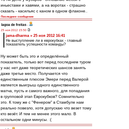
иньестами и хавями, а на воротах - страшно
сказать - касильяс с каном в одном флаконе..
Последнее сообщение
lagoa de freitas
-
25 ноя 2012 15:50
jama-dharma » 25 ноя 2012 16:41
Не выступление ли в еврокубках - главный
показатель успешности команды?
Ну может быть это и определённый
показатель, только вот перед последнем туром
у нас нет даже теоретических шансов занять
даже третье место. Получается что
единственным плюсом Эмери перед Валерой
является выигрыш одного единственного
матча, пусть и самого важного, для попадания
в групповой этап Еврокубков? Сомнительно
это. К тому же с "Фенером" в Стамбуле нам
реально повезло, хотя допускаю что везет тому
кто везёт. И тем не менее этого мало. В
остальном одни минусы. :(