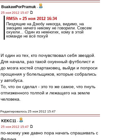
BuakawPorPramuk
-
25 ноя 2012 15:47
RMSh » 25 ноя 2012 16:34
Пиздящие на Дзюбу никогда, видимо, на
эмоциях ничего никому не говорили. Совсем
охуели... Один из немногих, кому в этой
команде не всё похуй
И один из тех, кто почувствовал себя звездой.
Для начала, раз такой охуенный футболист и
до мозга костей спартаковец, выйди и попроси
прощения у болельщиков, которые собрались
у автобуса.
То, что он сделал - это то же самое, что пнуть
отпизженного толпой и лежащего на земле
человека.
Редактировалось 25 ноя 2012 15:47
KEKC11
-
25 ноя 2012 15:47
по-моему уже давно пора начать спрашивать с
Федуна.