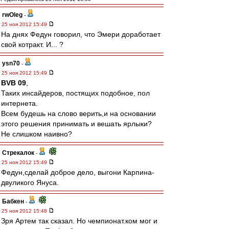
rwOleg
-
25 ноя 2012 15:49
На днях Федун говорил, что Эмери доработает
свой котракт. И... ?
ysn70
-
25 ноя 2012 15:49
BVB 09
,
Таких инсайдеров, постящих подобное, пол
интернета.
Всем будешь на слово верить,и на основании
этого решения принимать и вешать ярлыки?
Не слишком наивно?
Стрекалок
-
25 ноя 2012 15:49
Федун,сделай доброе дело, выгони Карпина-
двуликого Януса.
Бабкен
-
25 ноя 2012 15:48
Зря Артем так сказал. Но чемпионат.ком мог и