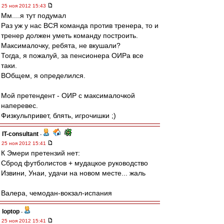
25 ноя 2012 15:43
Мм....я тут подумал
Раз уж у нас ВСЯ команда против тренера, то и
тренер должен уметь команду построить.
Максималочку, ребята, не вкушали?
Тогда, я пожалуй, за пенсионера ОИРа все
таки.
ВОбщем, я определился.
Мой претендент - ОИР с максималочкой
наперевес.
Физкульпривет, блять, игрочишки ;)
IT-consultant
-
25 ноя 2012 15:41
К Эмери претензий нет:
Сброд футболистов + мудацкое руководство
Извини, Унаи, удачи на новом месте... жаль
Валера, чемодан-вокзал-испания
loptop
-
25 ноя 2012 15:41