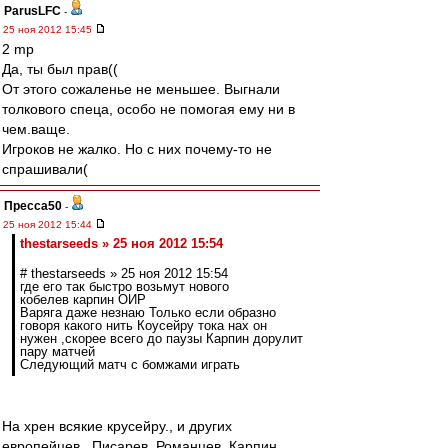
ParusLFC
-
25 ноя 2012 15:45
2 mp
Да, ты был прав((
От этого сожаленье не меньшее. Выгнали
толкового спеца, особо не помогая ему ни в
чем.ваще.
Игроков не жалко. Но с них почему-то не
спрашивали(
Пресса50
-
25 ноя 2012 15:44
thestarseeds » 25 ноя 2012 15:54
# thestarseeds » 25 ноя 2012 15:54
где его так быстро возьмут нового
кобелев карпин ОИР
Варяга даже незнаю Только если образно
говоря какого нить Коусейру тока нах он
нужен ,скорее всего до паузы Карпин дорулит
пару матчей
Cледующий матч с бомжами играть
На хрен всякие крусейру., и других
европейцев...Писарев, Романцев, Карпин,