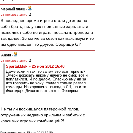
Черный плащ
-
25 ноя 2012 15:49
В последнее время игроки стали до хера на
себя брать, получают невъ.нные зарплаты и
позволяют себе не играть, посылать тренера и
так далее. 35 матче за сезон как максимум и то
им одно мешает, то другое. Сборище бл"
Ansfil
-
25 ноя 2012 15:49
SpartakMsk » 25 ноя 2012 16:40
Даже если и так, то зачем это все терпеть?
Эмери доказать никому ничего не смог, вот и
поплатился. И по делом. Спасибо ему ни за
что говорить не хочу. Увидел только развал
команды. Из хорошего - выход в ЛЧ, но и то
благодаря Диканю в ответке с Фенером
Не ты ли восхищался пятёрочкой голов,
отгруженных недавно крыльям и забитых с
красивых игровых комбинаций?!.
Редактировалось 25 ноя 2012 15:50