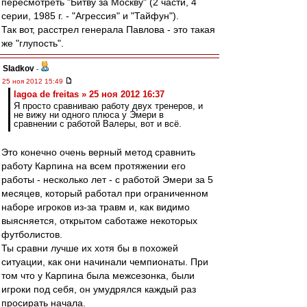
пересмотреть "Битву за Москву" (2 части, 4
серии, 1985 г. - "Агрессия" и "Тайфун").
Так вот, расстрел генерала Павлова - это такая
же "глупость".
Sladkov
-
25 ноя 2012 15:49
lagoa de freitas » 25 ноя 2012 16:37
Я просто сравниваю работу двух тренеров, и
не вижу ни одного плюса у Эмери в
сравнении с работой Валеры, вот и всё.
Это конечно очень верный метод сравнить
работу Карпина на всем протяжении его
работы - несколько лет - с работой Эмери за 5
месяцев, который работал при ограниченном
наборе игроков из-за травм и, как видимо
выясняется, открытом саботаже некоторых
футболистов.
Ты сравни лучше их хотя бы в похожей
ситуации, как они начинали чемпионаты. При
том что у Карпина была межсезонка, были
игроки под себя, он умудрялся каждый раз
просирать начала.