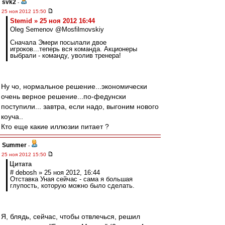
svk2
-
25 ноя 2012 15:50
Stemid » 25 ноя 2012 16:44
Oleg Semenov @Mosfilmovskiy
Сначала Эмери посылали двое
игроков...теперь вся команда. Акционеры
выбрали - команду, уволив тренера!
Ну чо, нормальное решение...экономически
очень верное решение...по-федунски
поступили... завтра, если надо, выгоним нового
коуча..
Кто еще какие иллюзии питает ?
Summer
-
25 ноя 2012 15:50
Цитата
# debosh » 25 ноя 2012, 16:44
Отставка Уная сейчас - сама я большая
глупость, которую можно было сделать.
Я, блядь, сейчас, чтобы отвлечься, решил