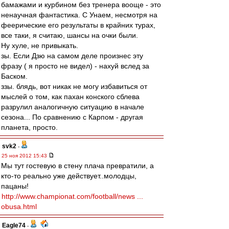
бамажами и курбином без тренера вооще - это
ненаучная фантастика. С Унаем, несмотря на
феерические его результаты в крайних турах,
все таки, я считаю, шансы на очки были.
Ну хуле, не привыкать.
зы. Если Дзю на самом деле произнес эту
фразу ( я просто не видел) - нахуй вслед за
Баском.
ззы. блядь, вот никак не могу избавиться от
мыслей о том, как пахан конского сблева
разрулил аналогичную ситуацию в начале
сезона... По сравнению с Карпом - другая
планета, просто.
svk2
-
25 ноя 2012 15:43
Мы тут гостевую в стену плача превратили, а
кто-то реально уже действует..молодцы,
пацаны!
http://www.championat.com/football/news ...
obusa.html
Eagle74
-