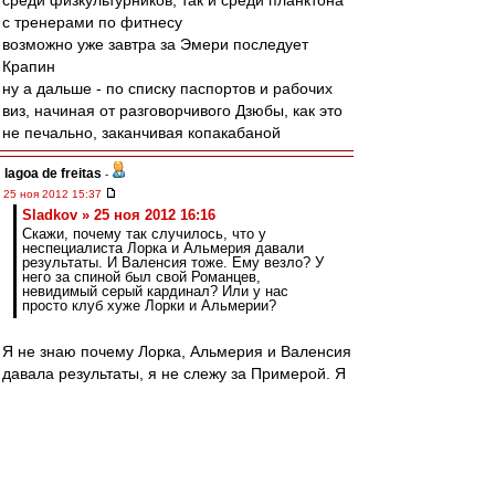
среди физкультурников, так и среди планктона
с тренерами по фитнесу
возможно уже завтра за Эмери последует
Крапин
ну а дальше - по списку паспортов и рабочих
виз, начиная от разговорчивого Дзюбы, как это
не печально, заканчивая копакабаной
lagoa de freitas
-
25 ноя 2012 15:37
Sladkov » 25 ноя 2012 16:16
Скажи, почему так случилось, что у
неспециалиста Лорка и Альмерия давали
результаты. И Валенсия тоже. Ему везло? У
него за спиной был свой Романцев,
невидимый серый кардинал? Или у нас
просто клуб хуже Лорки и Альмерии?
Я не знаю почему Лорка, Альмерия и Валенсия
давала результаты, я не слежу за Примерой. Я
просто делаю вывод и сравниваю игру
"Спартака" при Валере и при Эмери. Так вот у
Валеры "Спартак" играл лучше. Я не знаю
почему, может Валера был лучшим
мотиватором, психологом, а может просто