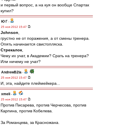
и первый вопрос, а на куя он вообще Спартак
купил?
Ю Г
-
25 ноя 2012 15:47
Johnson
,
грустно не от поражения, а от смены тренера.
Опять начинается свистопляска.
Стрекалок
,
Чему их учат, в Академии? Срать на тренера?
Или ничему не учат?
AndrewB2la
-
25 ноя 2012 15:47
И, эта, найдите плеймейкера...
xmeli
-
25 ноя 2012 15:47
Против Писарева, против Черчесова, против
Карпина, против Кобелева.
За Романцева, за Красножана.