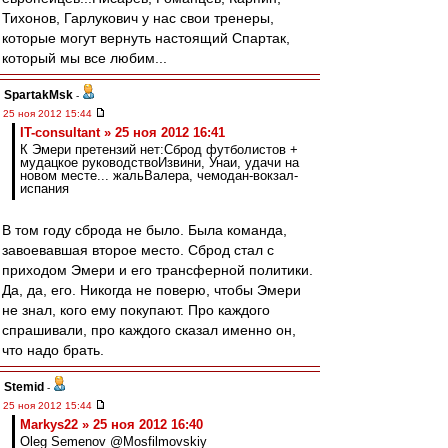
Тихонов, Гарлукович у нас свои тренеры,
которые могут вернуть настоящий Спартак,
который мы все любим...
SpartakMsk
-
25 ноя 2012 15:44
IT-consultant » 25 ноя 2012 16:41
К Эмери претензий нет:Сброд футболистов +
мудацкое руководствоИзвини, Унаи, удачи на
новом месте... жальВалера, чемодан-вокзал-
испания
В том году сброда не было. Была команда,
завоевавшая второе место. Сброд стал с
приходом Эмери и его трансферной политики.
Да, да, его. Никогда не поверю, чтобы Эмери
не знал, кого ему покупают. Про каждого
спрашивали, про каждого сказал именно он,
что надо брать.
Stemid
-
25 ноя 2012 15:44
Markys22 » 25 ноя 2012 16:40
Oleg Semenov @Mosfilmovskiy