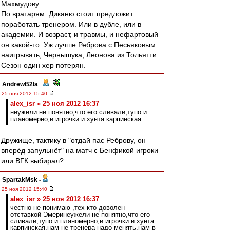
Махмудову.
По вратарям. Диканю стоит предложит
поработать тренером. Или в дубле, или в
академии. И возраст, и травмы, и нефартовый
он какой-то. Уж лучше Реброва с Песьяковым
наигрывать, Чернышука, Леонова из Тольятти.
Сезон один хер потерян.
AndrewB2la
-
25 ноя 2012 15:40
alex_isr » 25 ноя 2012 16:37
неужели не понятно,что его сливали,тупо и
планомерно,и игрочки и хунта карпинская
Дружище, тактику в "отдай пас Реброву, он
вперёд запульнёт" на матч с Бенфикой игроки
или ВГК выбирал?
SpartakMsk
-
25 ноя 2012 15:40
alex_isr » 25 ноя 2012 16:37
честно не понимаю ,тех кто доволен
отставкой Эмеринеужели не понятно,что его
сливали,тупо и планомерно,и игрочки и хунта
карпинская,нам не тренера надо менять,нам в