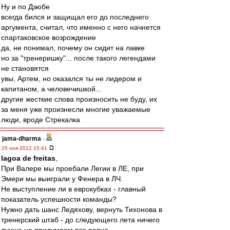
Ну и по Дзюбе
всегда бился и защищал его до последнего
аргумента, считал, что именно с него начнется
спартаковское возрождение
да, не понимал, почему он сидит на лавке
но за "тренеришку"... после такого легендами
не становятся
увы, Артем, но оказался ты не лидером и
капитаном, а человечишкой...
другие жесткие слова произносить не буду, их
за меня уже произнесли многие уважаемые
люди, вроде Стрекалка
jama-dharma
-
25 ноя 2012 15:41
lagoa de freitas
,
При Валере мы проебали Легии в ЛЕ, при
Эмери мы выиграли у Фенера в ЛЧ.
Не выступление ли в еврокубках - главный
показатель успешности команды?
Нужно дать шанс Ледяхову, вернуть Тихонова в
тренерский штаб - до следующего лета ничего