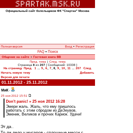
Официальный сайт болельщиков ФК "Спартак" Москва
Полная версия
Вход
•
Регистрация
FAQ
•
Поиск
Общение на сайте
Гостевая книга ВВ
»
Пред. тема
|
След. тема
Страница
8
из
207
[ Сообщений: 10338 ]
На страницу
Пред.
1
...
5
,
6
,
7
,
8
,
9
,
10
,
11
...
207
След.
Начать новую тему
Добавить
Версия для печати
01.11.2012 - 25.11.2012
МиК
-
25 ноя 2012 15:51
Don't panic! » 25 ноя 2012 16:28
Эмери жаль. Жаль, что ему пришлось
работать с этим сбродом из ДеЗеувов,
Эменик, Великов и прочих Кариок. Удачи!
Эт да..
То ли дело у мусаров - сплошные месси с