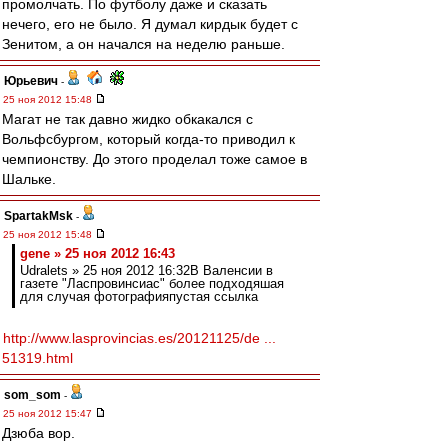
промолчать. По футболу даже и сказать
нечего, его не было. Я думал кирдык будет с
Зенитом, а он начался на неделю раньше.
Юрьевич
-
25 ноя 2012 15:48
Магат не так давно жидко обкакался с
Вольфсбургом, который когда-то приводил к
чемпионству. До этого проделал тоже самое в
Шальке.
SpartakMsk
-
25 ноя 2012 15:48
gene » 25 ноя 2012 16:43
Udralets » 25 ноя 2012 16:32В Валенсии в
газете "Ласпровинсиас" более подходяшая
для случая фотографияпустая ссылка
http://www.lasprovincias.es/20121125/de ...
51319.html
som_som
-
25 ноя 2012 15:47
Дзюба вор.