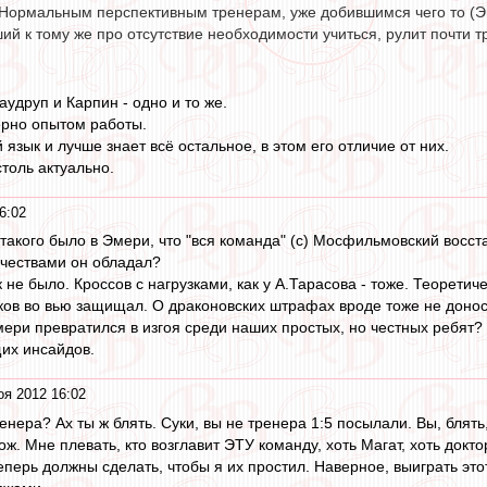
 Нормальным перспективным тренерам, уже добившимся чего то (Эм
ий к тому же про отсутствие необходимости учиться, рулит почти тр
Лаудруп и Карпин - одно и то же.
ерно опытом работы.
 язык и лучше знает всё остальное, в этом его отличие от них.
столь актуально.
6:02
 такого было в Эмери, что "вся команда" (с) Мосфильмовский восст
чествами он обладал?
не было. Кроссов с нагрузками, как у А.Тарасова - тоже. Теоретич
ков во вью защищал. О драконовских штрафах вроде тоже не доно
Эмери превратился в изгоя среди наших простых, но честных ребят?
их инсайдов.
оя 2012 16:02
енера? Ах ты ж блять. Суки, вы не тренера 1:5 посылали. Вы, бля
нож. Мне плевать, кто возглавит ЭТУ команду, хоть Магат, хоть докт
еперь должны сделать, чтобы я их простил. Наверное, выиграть эт