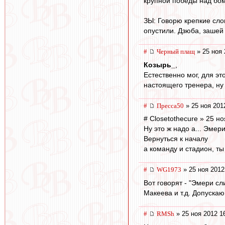
крупной победы над бо
ЗЫ: Говорю крепкие сло
опустили. Дзюба, зашей 
#
Черный плащ
» 25 ноя 
Козырь_
,
Естественно мог, для эт
настоящего тренера, ну
#
Пресса50
» 25 ноя 201
# Closetothecure » 25 н
Ну это ж надо а... Эмер
Вернуться к началу
а команду и стадион, ты
#
WG1973
» 25 ноя 2012
Вот говорят - "Эмери сл
Макеева и т.д. Допускаю
#
RMSh
» 25 ноя 2012 1