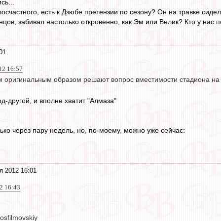
сь...
осчастного, есть к Дзюбе претензии по сезону? Он на травке сидел
онцов, забивал настолько откровенно, как Эм или Велик? Кто у нас п
01
12 16:57
м оригинальным образом решают вопрос вместимости стадиона на
д-другой, и вполне хватит "Алмаза"
лько через пару недель, но, по-моему, можно уже сейчас:
я 2012 16:01
12 16:43
sfilmovskiy