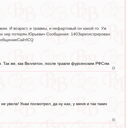
ии. И возраст, и травмы, и нефартовый он какой-то. Уж
дин хер потерян.Юрьевич Сообщения: 140Зарегистрирован:
сообщениеСайтICQ
. Так же, как Веллитон, после травли фурсенским РФСлм.
 не увела! Унаи посмотрел, да ну нах, у меня и так таких