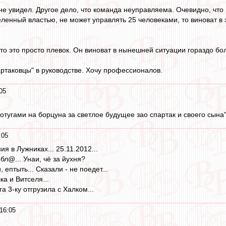
не увидел. Другое дело, что команда неуправляема. Очевидно, что 
еленный властью, не может управлять 25 человеками, то виноват в
 то это просто плевок. Он виноват в нынешней ситуации гораздо б
артаковцы" в руководстве. Хочу профессионалов.
05
отугами на борцуна за светлое будущее зао спартак и своего сына
:05
я в Лужниках... 25.11.2012...
 бл@... Унаи, чё за йухня?
 ептыть... Сказали - не поедет...
ка и Витселя...
а 3-ку отгрузила с Халком...
16:05