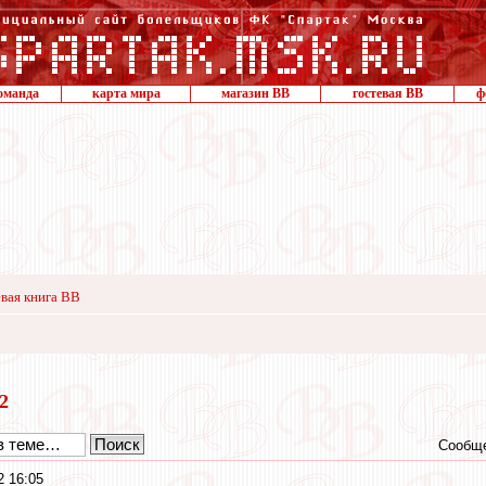
оманда
карта мира
магазин ВВ
гостевая ВВ
ф
вая книга ВВ
12
Сообще
2 16:05