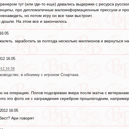
ренером тут (или где-то еще) давались выдержки с ресурса русск
ринципы, про дипломатичные малоинформационные прессухи и проч
 ненавидеть, но потом игру он все таки выстроит.
 дошли. На этом все и закончилось
16:05
жалеть. заработать за полгода несколько миллионов и вернуться н
012 16:05
012 16:58
ководство, в обнимку с игроком Спартака.
ю на операцию. Попов подозреваю вчера после матча с ветеранами 
, что это фото не с награждения серебром прошлогодним, наприме
2012 16:05
 бест? Ари говорят