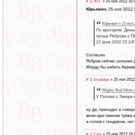
#
Ю Г
» 25 ноя 2012 16:
Юрьевич
, 25 ноя 2012 
Юрьевич » 25 ноя 
По вратарям. Дикан
лучше Реброва с П
21 фев 2002 22:24
Согласен.
Ребров сейчас сильнее 
Морду бы набить Кержак
#
kvzakhar
» 25 ноя 2012
Mighty Red White »
У Попова с Эмери к
ну да, приходит и говор
вели-ари-эменик туева х
а попов с гендиром, нет 
#
Craz
» 25 ноя 2012 16: