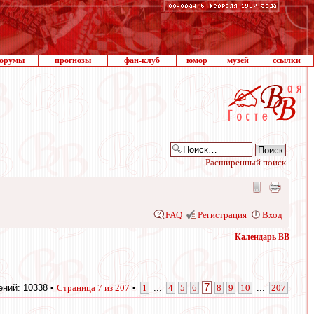
орумы
прогнозы
фан-клуб
юмор
музей
ссылки
Расширенный поиск
FAQ
Регистрация
Вход
Календарь ВВ
7
ний: 10338 •
Страница
7
из
207
•
1
...
4
5
6
8
9
10
...
207