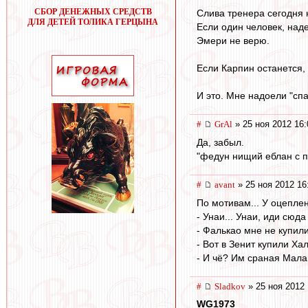
СБОР ДЕНЕЖНЫХ СРЕДСТВ
Слива тренера сегодня 
ДЛЯ ДЕТЕЙ ТОЛИКА ГЕРЦЫНА
Если один человек, над
Эмери не верю.
Если Карпин останется,
И это. Мне надоели "сп
#
GrAl
» 25 ноя 2012 16:
Да, забыл.
"федун нищий еблан с п
#
avant
» 25 ноя 2012 16
По мотивам... У оцеплени
- Унаи... Унаи, иди сюда
- Фалькао мне не купили,
- Вот в Зенит купили Хал
- И чё? Им сраная Малаг
#
Sladkov
» 25 ноя 2012 
WG1973