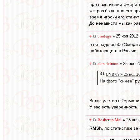
при назначении Эмери т
как раз было про его п
время игроки его станут
До ненависти мы как раз
#
brodega
» 25 ноя 2012 
и не надо особо Эмери 
работающего в России.
#
alex deimon
» 25 ноя 2
BVB 09 » 25 ноя 2
На фото "синее" ру
Велик улетел в Германи
У вас есть уверенность
#
Boshetun Mai
» 25 ноя 
RMSh
, по статистике зе