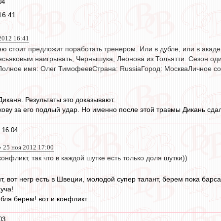
04
16:41
2012 16:41
ю стоит предложит поработать тренером. Или в дубле, или в академ
есьяковым наигрывать, Чернышука, Леонова из Тольятти. Сезон о
Полное имя: Олег ТимофеевСтрана: RussiaГород: МоскваЛичное 
Диканя. Результаты это доказывают.
ову за его подлый удар. Но именно после этой травмы Дикань сдал
 16:04
 25 ноя 2012 17:00
онфликт, так что в каждой шутке есть только доля шутки))
ит, вот негр есть в Швеции, молодой супер талант, берем пока барса
уча!
бля берем! вот и конфликт....
03