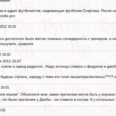
мжами.
ва в адрес футболистов, надевающих футболки Спартака. После с
себе рот.
2012 16:02
ого достаточно было жестко показать солидарность с тренером, а не
 получите, сравните
2 16:02
оя 2012 16:07
и слили а народ радуется...Надо эстонца сливать с федуном и дзюб
 будешь строить, наряду с теми кто гонит вышеперечисленых???? ну
 16:01
или игроки". Объясните мне, какие претензии могли быть у игроков
, что были претензии у Дзюбы - не ставили в состав. А у остальных
6:01