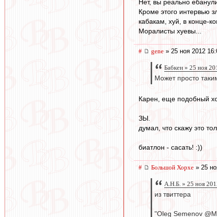
Нет, вы реально ебанули
Кроме этого интервью зл
кабакам, хуй, в конце-к
Моралисты хуевы...
#
gene
» 25 ноя 2012 16:
Бабкен » 25 ноя 20
Может просто таки
Карен, еще подобный хо
ЗЫ.
думал, что скажу это то
биатлон - сасать! :))
#
Большой Хорхе
» 25 но
А.Н.Б. » 25 ноя 20
из твиттера
"Oleg Semenov @Mo