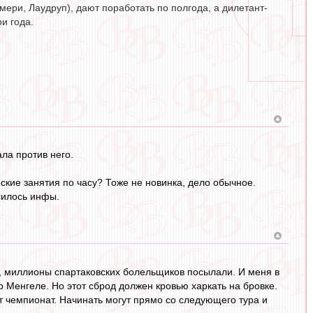
ери, Лаудруп), дают поработать по полгода, а дилетант-
и года.
ала против него.
еские занятия по часу? Тоже не новинка, дело обычное.
силось инфы.
ть, миллионы спартаковских болельщиков посылали. И меня в
ор Менгеле. Но этот сброд должен кровью харкать на бровке.
от чемпионат. Начинать могут прямо со следующего тура и