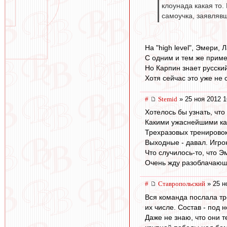
клоунада какая то.
самоучка, заявлявш
На "high level", Эмери, 
С одним и тем же прим
Но Карпин знает русский
Хотя сейчас это уже не 
#
Stemid
» 25 ноя 2012 1
Хотелось бы узнать, что
Какими ужаснейшими ка
Трехразовых тренировок 
Выходные - давал. Игро
Что случилось-то, что 
Очень жду разоблачающ
#
Ставропольский
» 25 н
Вся команда послала тр
их числе. Состав - под 
Даже не знаю, что они т