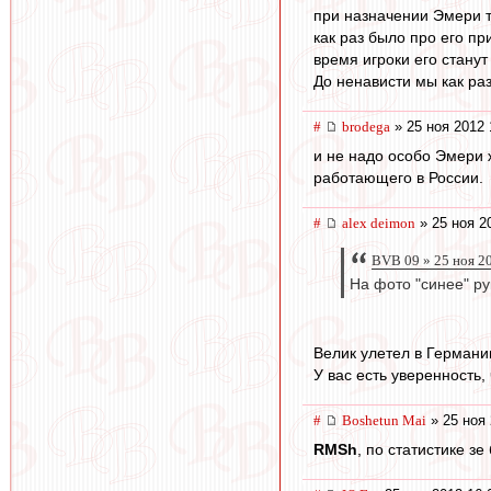
при назначении Эмери т
как раз было про его п
время игроки его станут
До ненависти мы как раз
#
brodega
» 25 ноя 2012 
и не надо особо Эмери 
работающего в России.
#
alex deimon
» 25 ноя 2
BVB 09 » 25 ноя 2
На фото "синее" ру
Велик улетел в Германи
У вас есть уверенность
#
Boshetun Mai
» 25 ноя 
RMSh
, по статистике зе