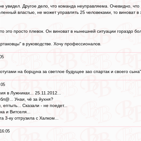
не увидел. Другое дело, что команда неуправляема. Очевидно, что 
еленный властью, не может управлять 25 человеками, то виноват в
 то это просто плевок. Он виноват в нынешней ситуации гораздо б
артаковцы" в руководстве. Хочу профессионалов.
05
отугами на борцуна за светлое будущее зао спартак и своего сына
:05
я в Лужниках... 25.11.2012...
 бл@... Унаи, чё за йухня?
 ептыть... Сказали - не поедет...
ка и Витселя...
а 3-ку отгрузила с Халком...
16:05