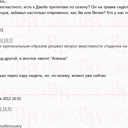
сь...
осчастного, есть к Дзюбе претензии по сезону? Он на травке сидел
онцов, забивал настолько откровенно, как Эм или Велик? Кто у нас п
01
12 16:57
м оригинальным образом решают вопрос вместимости стадиона на
д-другой, и вполне хватит "Алмаза"
лько через пару недель, но, по-моему, можно уже сейчас:
я 2012 16:01
12 16:43
sfilmovskiy