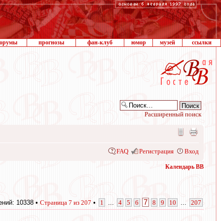
орумы
прогнозы
фан-клуб
юмор
музей
ссылки
Расширенный поиск
FAQ
Регистрация
Вход
Календарь ВВ
7
ний: 10338 •
Страница
7
из
207
•
1
...
4
5
6
8
9
10
...
207