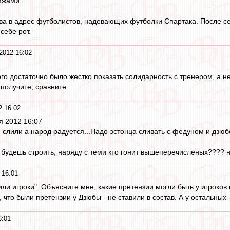
мжами.
ва в адрес футболистов, надевающих футболки Спартака. После с
себе рот.
2012 16:02
ого достаточно было жестко показать солидарность с тренером, а не
 получите, сравните
2 16:02
оя 2012 16:07
и слили а народ радуется...Надо эстонца сливать с федуном и дзюб
 будешь строить, наряду с теми кто гонит вышеперечисленых???? ну
 16:01
или игроки". Объясните мне, какие претензии могли быть у игроков
, что были претензии у Дзюбы - не ставили в состав. А у остальных
6:01