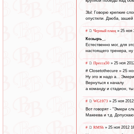
крупной победы над бо
ЗЫ: Говорю крепкие сло
опустили. Дзюба, зашей 
#
Черный плащ
» 25 ноя 
Козырь_
,
Естественно мог, для эт
настоящего тренера, ну
#
Пресса50
» 25 ноя 201
# Closetothecure » 25 н
Ну это ж надо а... Эмер
Вернуться к началу
а команду и стадион, ты
#
WG1973
» 25 ноя 2012
Вот говорят - "Эмери сл
Макеева и т.д. Допускаю
#
RMSh
» 25 ноя 2012 1