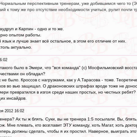
 Нормальным перспективным тренерам, уже добившимся чего то (Эм
ий к тому же про отсутствие необходимости учиться, рулит почти тр
Лаудруп и Карпин - одно и то же.
ерно опытом работы.
 язык и лучше знает всё остальное, в этом его отличие от них.
столь актуально.
6:02
 такого было в Эмери, что "вся команда" (с) Мосфильмовский восст
чествами он обладал?
не было. Кроссов с нагрузками, как у А.Тарасова - тоже. Теоретич
ков во вью защищал. О драконовских штрафах вроде тоже не доно
Эмери превратился в изгоя среди наших простых, но честных ребят?
их инсайдов.
оя 2012 16:02
енера? Ах ты ж блять. Суки, вы не тренера 1:5 посылали. Вы, бля
нож. Мне плевать, кто возглавит ЭТУ команду, хоть Магат, хоть докт
еперь должны сделать, чтобы я их простил. Наверное, выиграть эт