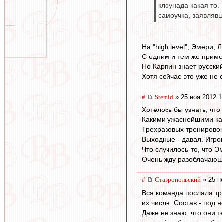
клоунада какая то.
самоучка, заявлявш
На "high level", Эмери, 
С одним и тем же прим
Но Карпин знает русский
Хотя сейчас это уже не 
#
Stemid
» 25 ноя 2012 1
Хотелось бы узнать, что
Какими ужаснейшими ка
Трехразовых тренировок 
Выходные - давал. Игро
Что случилось-то, что 
Очень жду разоблачающ
#
Ставропольский
» 25 н
Вся команда послала тр
их числе. Состав - под 
Даже не знаю, что они т