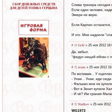
СБОР ДЕНЕЖНЫХ СРЕДСТВ
Слива тренера сегодня 
ДЛЯ ДЕТЕЙ ТОЛИКА ГЕРЦЫНА
Если один человек, над
Эмери не верю.
Если Карпин останется,
И это. Мне надоели "сп
#
GrAl
» 25 ноя 2012 16:
Да, забыл.
"федун нищий еблан с п
#
avant
» 25 ноя 2012 16
По мотивам... У оцеплени
- Унаи... Унаи, иди сюда
- Фалькао мне не купили,
- Вот в Зенит купили Хал
- И чё? Им сраная Малаг
#
Sladkov
» 25 ноя 2012 
WG1973