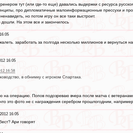
ренером тут (или где-то еще) давались выдержки с ресурса русск
ринципы, про дипломатичные малоинформационные прессухи и проч
 ненавидеть, но потом игру он все таки выстроит.
 дошли. На этом все и закончилось
16:05
жалеть. заработать за полгода несколько миллионов и вернуться н
012 16:05
012 16:58
ководство, в обнимку с игроком Спартака.
ю на операцию. Попов подозреваю вчера после матча с ветеранами 
, что это фото не с награждения серебром прошлогодним, наприме
2012 16:05
 бест? Ари говорят