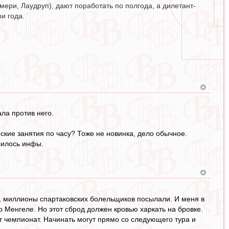
ери, Лаудруп), дают поработать по полгода, а дилетант-
и года.
ала против него.
еские занятия по часу? Тоже не новинка, дело обычное.
силось инфы.
ть, миллионы спартаковских болельщиков посылали. И меня в
ор Менгеле. Но этот сброд должен кровью харкать на бровке.
от чемпионат. Начинать могут прямо со следующего тура и