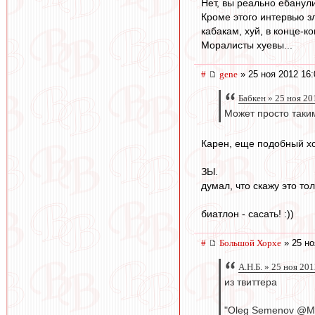
Нет, вы реально ебанули
Кроме этого интервью зл
кабакам, хуй, в конце-к
Моралисты хуевы...
#
gene
» 25 ноя 2012 16:
Бабкен » 25 ноя 20
Может просто таки
Карен, еще подобный хо
ЗЫ.
думал, что скажу это то
биатлон - сасать! :))
#
Большой Хорхе
» 25 но
А.Н.Б. » 25 ноя 20
из твиттера
"Oleg Semenov @Mo