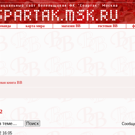
оманда
карта мира
магазин ВВ
гостевая ВВ
ф
вая книга ВВ
12
Сообще
2 16:05