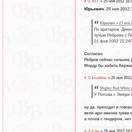
#
Ю Г
» 25 ноя 2012 16:
Юрьевич
, 25 ноя 2012 
Юрьевич » 25 ноя 
По вратарям. Дикан
лучше Реброва с П
21 фев 2002 22:24
Согласен.
Ребров сейчас сильнее 
Морду бы набить Кержак
#
kvzakhar
» 25 ноя 2012
Mighty Red White »
У Попова с Эмери к
ну да, приходит и говор
вели-ари-эменик туева х
а попов с гендиром, нет 
#
Craz
» 25 ноя 2012 16: