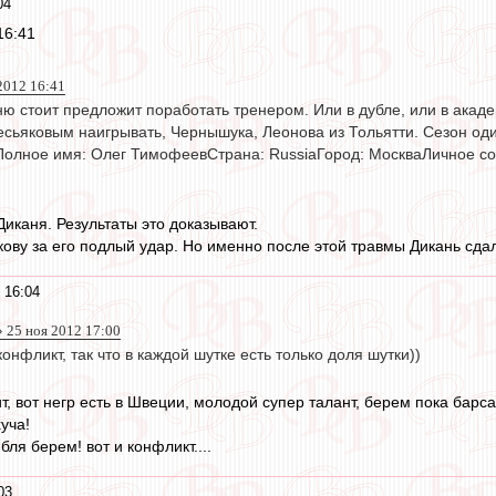
04
16:41
2012 16:41
ю стоит предложит поработать тренером. Или в дубле, или в академ
есьяковым наигрывать, Чернышука, Леонова из Тольятти. Сезон о
Полное имя: Олег ТимофеевСтрана: RussiaГород: МоскваЛичное 
Диканя. Результаты это доказывают.
ову за его подлый удар. Но именно после этой травмы Дикань сдал
 16:04
 25 ноя 2012 17:00
онфликт, так что в каждой шутке есть только доля шутки))
ит, вот негр есть в Швеции, молодой супер талант, берем пока барса
уча!
бля берем! вот и конфликт....
03