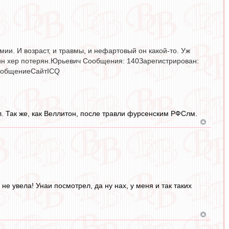
ии. И возраст, и травмы, и нефартовый он какой-то. Уж
дин хер потерян.Юрьевич Сообщения: 140Зарегистрирован:
сообщениеСайтICQ
. Так же, как Веллитон, после травли фурсенским РФСлм.
 не увела! Унаи посмотрел, да ну нах, у меня и так таких