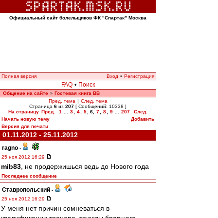
Официальный сайт болельщиков ФК "Спартак" Москва
Полная версия
Вход
•
Регистрация
FAQ
•
Поиск
Общение на сайте
Гостевая книга ВВ
»
Пред. тема
|
След. тема
Страница
6
из
207
[ Сообщений: 10338 ]
На страницу
Пред.
1
...
3
,
4
,
5
,
6
,
7
,
8
,
9
...
207
След.
Начать новую тему
Добавить
Версия для печати
01.11.2012 - 25.11.2012
ragno
-
25 ноя 2012 16:29
mib83
, не продержишься ведь до Нового года
Последнее сообщение
Ставропольский
-
25 ноя 2012 16:29
У меня нет причин сомневаться в