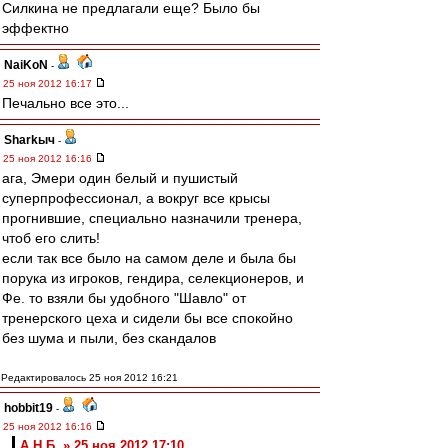
Силкина не предлагали еще? Было бы
эффектно
NaiKoN
-
25 ноя 2012 16:17
Печально все это...
Sharkыч
-
25 ноя 2012 16:16
ага, Эмери один белый и пушистый
суперпрофессионал, а вокруг все крысы
прогнившие, специально назначили тренера,
чтоб его слить!
если так все было на самом деле и была бы
порука из игроков, гендира, селекционеров, и
Фе. то взяли бы удобного "Шавло" от
тренерского цеха и сидели бы все спокойно
без шума и пыли, без скандалов
Редактировалось 25 ноя 2012 16:21
hobbit19
-
25 ноя 2012 16:16
А.Н.Б. » 25 ноя 2012 17:10