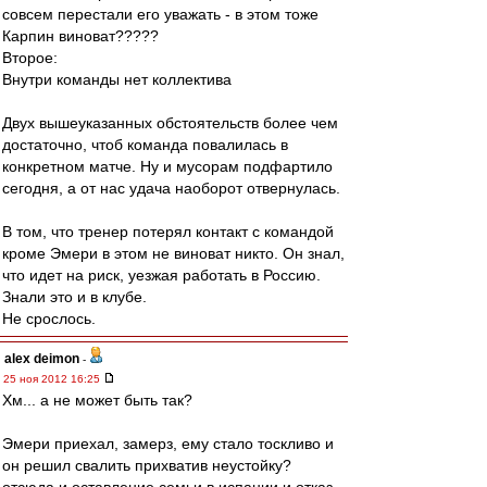
совсем перестали его уважать - в этом тоже
Карпин виноват?????
Второе:
Внутри команды нет коллектива
Двух вышеуказанных обстоятельств более чем
достаточно, чтоб команда повалилась в
конкретном матче. Ну и мусорам подфартило
сегодня, а от нас удача наоборот отвернулась.
В том, что тренер потерял контакт с командой
кроме Эмери в этом не виноват никто. Он знал,
что идет на риск, уезжая работать в Россию.
Знали это и в клубе.
Не срослось.
alex deimon
-
25 ноя 2012 16:25
Хм... а не может быть так?
Эмери приехал, замерз, ему стало тоскливо и
он решил свалить прихватив неустойку?