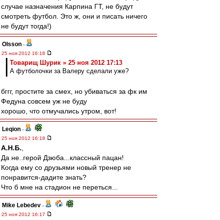
случае назначения Карпина ГТ, не будут
смотреть футбол. Это ж, они и писать ничего
не будут тогда!)
Olsson
-
25 ноя 2012 16:18
Товарищ Шурик » 25 ноя 2012 17:13
А футболочки за Валеру сделали уже?
бггг, простите за смех, но убиваться за фк им
Федуна совсем уж не буду
хорошо, что отмучались утром, вот!
Leqion
-
25 ноя 2012 16:18
А.Н.Б.
,
Да не..герой Дзюба...классный пацан!
Когда ему со друзьями новый тренер не
понравится-дадите знать?
Что б мне на стадион не переться...
Mike Lebedev
-
25 ноя 2012 16:17