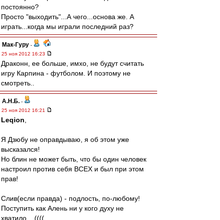
постоянно?
Просто "выходить"...А чего...основа же. А
играть...когда мы играли последний раз?
Мак-Гуру
-
25 ноя 2012 16:23
Драконн, ее больше, имхо, не будут считать
игру Карпина - футболом. И поэтому не
смотреть..
А.Н.Б.
-
25 ноя 2012 16:21
Leqion
,
Я Дзюбу не оправдываю, я об этом уже
высказался!
Но блин не может быть, что бы один человек
настроил против себя ВСЕХ и был при этом
прав!
Слив(если правда) - подлость, по-любому!
Поступить как Алень ни у кого духу не
хватило... ((((