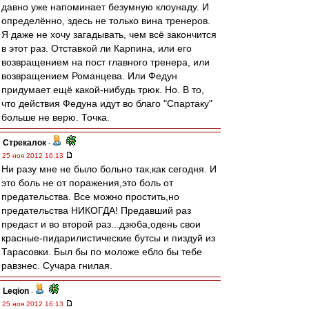
давно уже напоминает безумную клоунаду. И
определённо, здесь не только вина тренеров.
Я даже не хочу загадывать, чем всё закончится
в этот раз. Отставкой ли Карпина, или его
возвращением на пост главного тренера, или
возвращением Романцева. Или Федун
придумает ещё какой-нибудь трюк. Но. В то,
что действия Федуна идут во благо "Спартаку"
больше не верю. Точка.
Стрекалок
-
25 ноя 2012 16:13
Ни разу мне не было больно так,как сегодня. И
это боль не от поражения,это боль от
предательства. Все можно простить,но
предательства НИКОГДА! Предавший раз
предаст и во второй раз...дзюба,одень свои
красные-пидарилистические бутсы и пиздуй из
Тарасовки. Был бы по моложе ебло бы тебе
равзнес. Сучара гнилая.
Leqion
-
25 ноя 2012 16:13