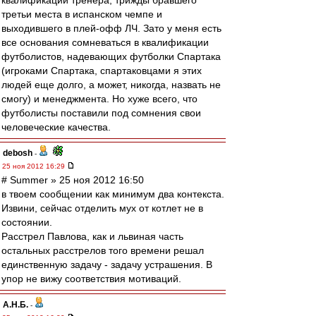
квалификации тренера, трижды бравшего
третьи места в испанском чемпе и
выходившего в плей-офф ЛЧ. Зато у меня есть
все основания сомневаться в квалификации
футболистов, надевающих футболки Спартака
(игроками Спартака, спартаковцами я этих
людей еще долго, а может, никогда, назвать не
смогу) и менеджмента. Но хуже всего, что
футболисты поставили под сомнения свои
человеческие качества.
debosh
-
25 ноя 2012 16:29
# Summer » 25 ноя 2012 16:50
в твоем сообщении как минимум два контекста.
Извини, сейчас отделить мух от котлет не в
состоянии.
Расстрел Павлова, как и львиная часть
остальных расстрелов того времени решал
единственную задачу - задачу устрашения. В
упор не вижу соответствия мотиваций.
А.Н.Б.
-