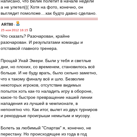
написано, что Велик полетит в начале недели
а не улетел((( Хотя на фото, конечно, он
выглядит помоложе....как будто давно сделано.
ART80
-
25 ноя 2012 16:15
Что сказать? Разочарован, крайне
разочарован. И результатами команды и
отставкой главного тренера.
Прощай Унай Эмери. Были у тебя и светлые
дни, но плохих, со временем, становилось всё
больше. И не буду врать, было сильно заметно,
что к такому финалу всё и шло. Безволие
некоторых игроков, отсутствие видимых
попыток хоть как-то наладить игру в обороне,
какое-то быстрое превращение нашей линии
нападения из лучшей в чемпионате, в
непонятно что. Как итог, вылет из двух турниров
и рекордные проигрыши немытым и мусору.
Болеть за любимый "Спартак" я, конечно, не
перестану. Но происходящее из года в год