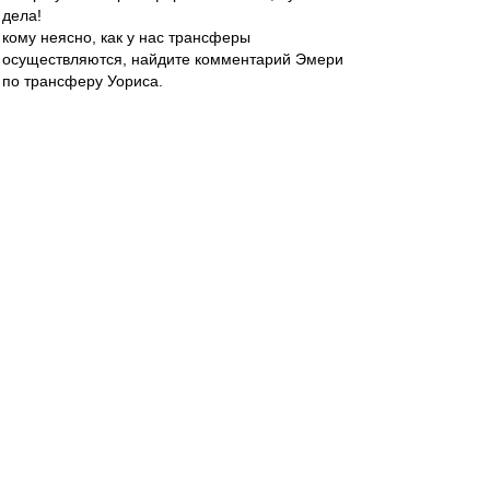
дела!
кому неясно, как у нас трансферы
осуществляются, найдите комментарий Эмери
по трансферу Уориса.
Bordo0706
-
25 ноя 2012 16:12
Унаи, удачи тебе в Испании, ты ещё вернешься
на позиции, которые заслуженно завоевал в
тренерском футбольном мире, потому что
умеешь в отличии того, кто тебя не своими
руками выкинул! Прости, что тебе не дали
сделать свою команду, не дали ни одной
полной межсезонки и селекцию под тебя, и
прости, что не везде люди думают о работе и
футболе, а занимаются политикой и
крысятничеством!
Соплякам-ублюдкам, которые позволили себе
сначала разгильдяйство и
непрофессионализм, а потом и слив тренера в
Спартаке, всяческих неудач, и возврата