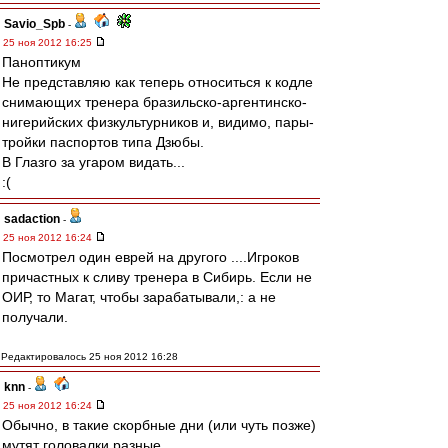
Savio_Spb
-
25 ноя 2012 16:25
Паноптикум
Не представляю как теперь относиться к кодле
снимающих тренера бразильско-аргентинско-
нигерийских физкультурников и, видимо, пары-
тройки паспортов типа Дзюбы.
В Глазго за угаром видать...
:(
sadaction
-
25 ноя 2012 16:24
Посмотрел один еврей на другого ....Игроков
причастных к сливу тренера в Сибирь. Если не
ОИР, то Магат, чтобы зарабатывали,: а не
получали.
Редактировалось 25 ноя 2012 16:28
knn
-
25 ноя 2012 16:24
Обычно, в такие скорбные дни (или чуть позже)
мутят головалки разные