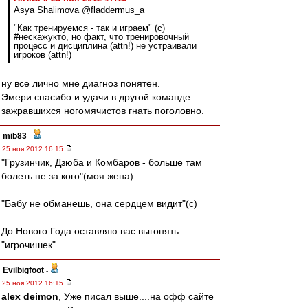
Asya Shalimova @fladdermus_a
"Как тренируемся - так и играем" (с)
#нескажукто, но факт, что тренировочный
процесс и дисциплина (attn!) не устраивали
игроков (attn!)
ну все лично мне диагноз понятен.
Эмери спасибо и удачи в другой команде.
зажравшихся ногомячистов гнать поголовно.
mib83
-
25 ноя 2012 16:15
"Грузинчик, Дзюба и Комбаров - больше там
болеть не за кого"(моя жена)
"Бабу не обманешь, она сердцем видит"(с)
До Нового Года оставляю вас выгонять
"игрочишек".
Evilbigfoot
-
25 ноя 2012 16:15
alex deimon
, Уже писал выше....на офф сайте