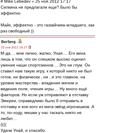
# Mike Lebedev » 25 ноя 2012 17:17
Силкина не предлагали еще? Было бы
эффектно
Майк, эффектно - это газзайчика-младшего, как
раз свободный ))
BerSerg
-
25 ноя 2012 16:27
М-да.... мне лично, жалко, Уная.... Его вина
лишь в том, что он слишком высоко оценил
умения наши спортсменов.... Это не глум. Он
ставил нам такую игру, к которой никто не был
готов, ни физически , ни , и это главное, на
уровне мастерства - владения мячом и
видения поля, чтения игры.... Ну много ещё
факторов. Но если уж отправляют в отставку
Эмереи, справедливо было б отправить в
отставку и кое-кого из мега-звёзд игрочишков. А
то, по-ходу, мешки у нас таскать никто не
любит....
((((
Удачи Унай, и спасибо.