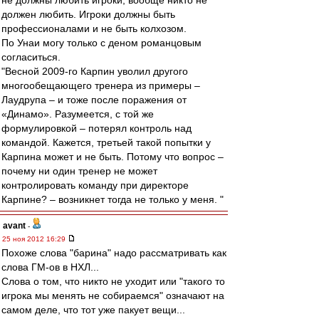
не должны любить игроки, вообще никто не
должен любить. Игроки должны быть
профессионалами и не быть колхозом.
По Унаи могу только с деном романцовым
согласиться.
"Весной 2009-го Карпин уволил другого
многообещающего тренера из примеры –
Лаудрупа – и тоже после поражения от
«Динамо». Разумеется, с той же
формулировкой – потерял контроль над
командой. Кажется, третьей такой попытки у
Карпина может и не быть. Потому что вопрос –
почему ни один тренер не может
контролировать команду при директоре
Карпине? – возникнет тогда не только у меня. "
avant
-
25 ноя 2012 16:29
Похоже слова "барина" надо рассматривать как
слова ГМ-ов в НХЛ...
Слова о том, что никто не уходит или "такого то
игрока мы менять не собираемся" означают на
самом деле, что тот уже пакует вещи...