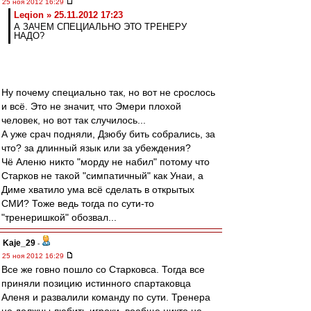
25 ноя 2012 16:29
Leqion » 25.11.2012 17:23
А ЗАЧЕМ СПЕЦИАЛЬНО ЭТО ТРЕНЕРУ
НАДО?
Ну почему специально так, но вот не срослось
и всё. Это не значит, что Эмери плохой
человек, но вот так случилось...
А уже срач подняли, Дзюбу бить собрались, за
что? за длинный язык или за убеждения?
Чё Аленю никто "морду не набил" потому что
Старков не такой "симпатичный" как Унаи, а
Диме хватило ума всё сделать в открытых
СМИ? Тоже ведь тогда по сути-то
"тренеришкой" обозвал...
Kaje_29
-
25 ноя 2012 16:29
Все же говно пошло со Старковса. Тогда все
приняли позицию истинного спартаковца
Аленя и развалили команду по сути. Тренера