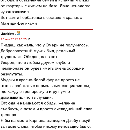
отсюда и оставление семьи в испании и отказ
от квартиры с житьем на базе. Явно ненадолго
чувак заскочил.
Вот вам и Горбатенки в составе и срачик с
Макгиди-Великами
Jackins
-
25 ноя 2012 16:25
Пиздец, как жаль, что у Эмери не получилось.
Добросовестный мужик был, реальный
трудоголик. Обидно, слов нет.
Уверен, что в любом другом клубе и
чемпионате он будет иметь очень хорошие
результаты.
Мудаки в красно-белой форме просто не
готовы работать с нормальным специалистом,
где каждую тренировку и игру нужно
доказывать, что ты лучший.
Отсюда и начинаются обиды, желание
съебнуть, а потом и просто очевиднейший слив
тренера.
Я бы на месте Карпина выпиздил Дзюбу нахуй
за такие слова, чтобы никому неповадно было.