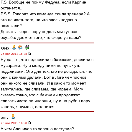
P.S. Вообще не пойму Федуна, если Карпин
останется...
P.S.S. Говорят, что команда слила тренера? А
это не часть того, на что здесь недавно
намекали?
Дескать - через пару недель мы тут все
оху...балдеем от того, что скоро узгнаем?
Grex
-
25 ноя 2012 16:28
Ну да. То, что недослили с бамжами, дослили с
мусарами. Ну и между ними по чуть-чуть
подсливали. Это для тех, кто не догадался, что
они с канями делали. Вот в Лиге чемпионов
они никого не сливали. И в какой то момент
запутались, где сливаем, где играем. Могу
сказать точно, что с бамжами продолжат
сливать чисто по инерции, ну и на рубин пару
капель, я думаю, останется.
amv
-
25 ноя 2012 16:28
А чем Аленичев то хорошо поступил?