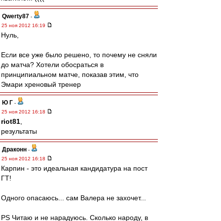
Qwerty87
-
25 ноя 2012 16:19
Нуль,
Если все уже было решено, то почему не сняли
до матча? Хотели обосраться в
принципиальном матче, показав этим, что
Эмари хреновый тренер
Ю Г
-
25 ноя 2012 16:18
riot81
,
результаты
Драконн
-
25 ноя 2012 16:18
Карпин - это идеальная кандидатура на пост
ГТ!
Одного опасаюсь... сам Валера не захочет...
PS Читаю и не нарадуюсь. Сколько народу, в