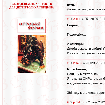
СБОР ДЕНЕЖНЫХ СРЕДСТВ
нуль
ДЛЯ ДЕТЕЙ ТОЛИКА ГЕРЦЫНА
Да не, ты что, мы разв
#
А.Н.Б.
» 25 ноя 2012 1
Leqion
,
Подождём...
А амбиции?..
Дзюба вышел и забил! Ув
И сказал это (если сказ
#
Pafnuti
» 25 ноя 2012 1
Rblackmore
,
Саш, ну может быть...
Я тоже за ОИРа, вчера б
но, учитывая то, что он
ЗЫ. жду мегаинсайдерск
#
poliduris
» 25 ноя 2012