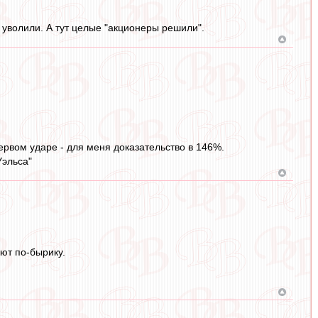
 уволили. А тут целые "акционеры решили".
первом ударе - для меня доказательство в 146%.
Уэльса"
ьют по-бырику.