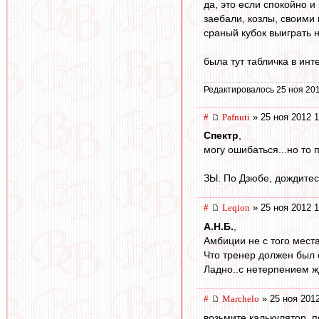
да, это если спокойно и
заебали, козлы, своими
сраный кубок выиграть 
была тут табличка в ин
Редактировалось 25 ноя 201
#
Pafnuti
» 25 ноя 2012 1
Спектр
,
могу ошибаться...но то
ЗЫ. По Дзюбе, дождитес
#
Leqion
» 25 ноя 2012 1
А.Н.Б.
,
Амбиции не с того места
Что тренер должен был 
Ладно..с нетерпением 
#
Marchelo
» 25 ноя 2012
возьмите калькулятор, 