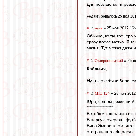
Для повышения игровых 
Редактировалось 25 ноя 201
#
нуль
» 25 ноя 2012 16:
Обычно, когда тренера 
сразу после матча. Я т
матча. Тут может даже 
#
Ставропольский
» 25 н
Кабаныч
,
Ну то-то сейчас Валенси
#
MIG 424
» 25 ноя 2012
Юра, с днем рождения! П
*****************
В любом конфликте всег
В первую очередь, футбо
Вина Эмери в том, что 
отстраненно общался с 