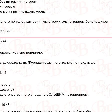
 без шуток или истерик
 интервью
не могут пятилетками, уроды
тернете по телеаудитории, мы стремительно теряем болельщиков
2 16:47
6:44
 поражение явно повлияло.
ь доказательств. Журнашлюшки чего только не придумают.
6:44
 растут.
сделать?
жду отечественного спеца...с БОЛЬШИМ нетерпением.
 16:43
поделите дензнаки жалеемых на свои и пожалейте себя .