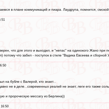
иваемся в плане коммуникаций и пиара. Лаудрупа, помнится, смской
6:51
ерен, что для этого и выходил, и "непас" на одинокого Жано при 
ал) потому что забил - поступок в стиле "Вадика Евсеева и сборной 
6:50
ыл на бубле с Валерой, кто знает...
 давно не в деле...современных реалий не знает, леги его также сол
ую и пророческую мессагу из Берлина))
 16:50