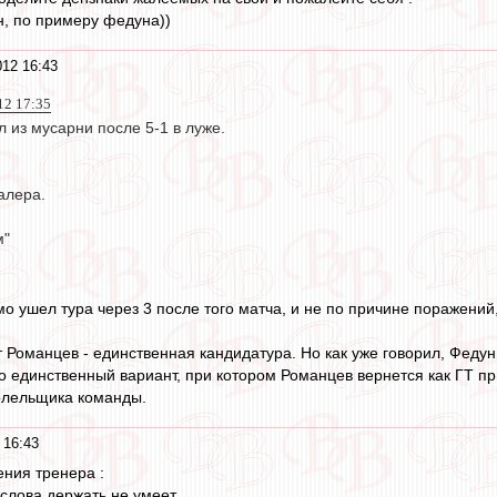
н, по примеру федуна))
012 16:43
012 17:35
 из мусарни после 5-1 в луже.
алера.
м"
о ушел тура через 3 после того матча, и не по причине поражений,
т Романцев - единственная кандидатура. Но как уже говорил, Федун
 единственный вариант, при котором Романцев вернется как ГТ при 
олельщика команды.
 16:43
ения тренера :
слова держать не умеет.