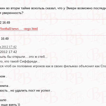
кин во вторм тайме вскользь сказал, что у Эмери возможно послед
ая уверенность?
2 16:49
ootball/news ... -nego.html
 16:49
оя 2012 17:42
я 2012 17:42
сыль бы открыли....это ж стеб...
то, кто такой Сиффреди...
лся чтоб он половине игроков как в своих фильмах объяснил как Сп
ком .
..
чемпа .
ость , но удалить пост не успел .
шло .
 еще взять ))