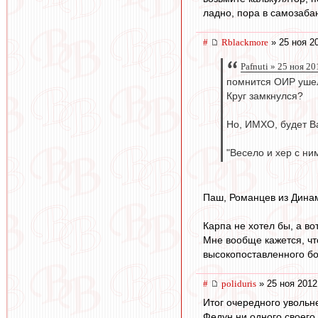
ладно, пора в самозаба
#
Rblackmore
» 25 ноя 2
Pafnuti » 25 ноя 2
помнится ОИР ушел
Круг замкнулся?
Но, ИМХО, будет В
"Весело и хер с ни
Паш, Романцев из Динам
Карпа не хотел бы, а во
Мне вообще кажется, что
высокопоставленного б
#
poliduris
» 25 ноя 2012
Итог очередного увольн
Федун ни одного своего 