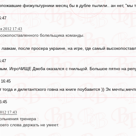
пожавшие физкультурники месяц бы в дубле пылили.. ан нет, "мы 
6:47
оя 2012 17:43
высокопоставленного болельщика команды.
 лавкам, после просера украине, на игре, где самый высокопостав
6:47
ым. ИгроЧИЩЕ Дзюба оказался с гнильцой. Большое пятно на репут
 16:45
ет тогда и дилетантского говна на книге поубавится )) Эх мечты,мечты
6:45
2012 17:43
ольнения тренера :
оего слова держать не умеет.