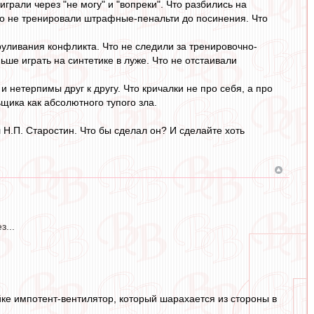
грали через "не могу" и "вопреки". Что разбились на
Что не тренировали штрафные-пенальти до посинения. Что
зруливания конфликта. Что не следили за тренировочно-
ше играть на синтетике в луже. Что не отстаивали
нетерпимы друг к другу. Что кричалки не про себя, а про
щика как абсолютного тупого зла.
 Н.П. Старостин. Что бы сделал он? И сделайте хоть
...
йке импотент-вентилятор, который шарахается из стороны в