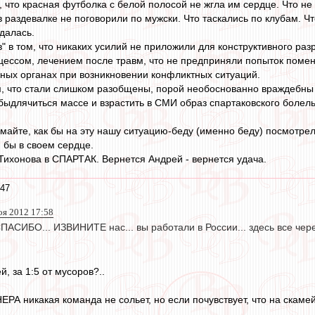
 что красная футболка с белой полосой не жгла им сердце. Что не и
 в раздевалке не поговорили по мужски. Что таскались по клубам. 
далась.
" в том, что никаких усилий не приложили для конструктивного ра
ессом, лечением после травм, что не предприняли попыток помень
ных органах при возникновении конфликтных ситуаций.
, что стали слишком разобщены, порой необоснованно враждебны и 
обыдлячиться массе и взрастить в СМИ образ спартаковского болель
умайте, как бы на эту нашу ситуацию-беду (именно беду) посмотрел
 бы в своем сердце.
ихонова в СПАРТАК. Вернется Андрей - вернется удача.
:47
оя 2012 17:58
СИБО... ИЗВИНИТЕ нас... вы работали в России... здесь все через
й, за 1:5 от мусоров?..
РА никакая команда не сольет, но если почувствует, что на скаме