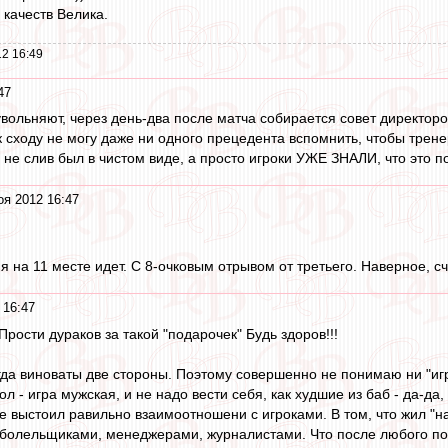
качеств Велика.
2 16:49
47
увольняют, через день-два после матча собирается совет директоро
ак сходу не могу даже ни одного прецедента вспомнить, чтобы трен
и не слив был в чистом виде, а просто игроки УЖЕ ЗНАЛИ, что это 
оя 2012 16:47
я на 11 месте идет. С 8-очковым отрывом от третьего. Наверное, с
 16:47
рости дураков за такой "подарочек" Будь здоров!!!
да виноваты две стороны. Поэтому совершенно не понимаю ни "игр
л - игра мужская, и не надо вести себя, как худшие из баб - да-да,
не выстоил равильно взаимоотношени с игроками. В том, что жил "н
болельщиками, менеджерами, журналистами. Что после любого пор