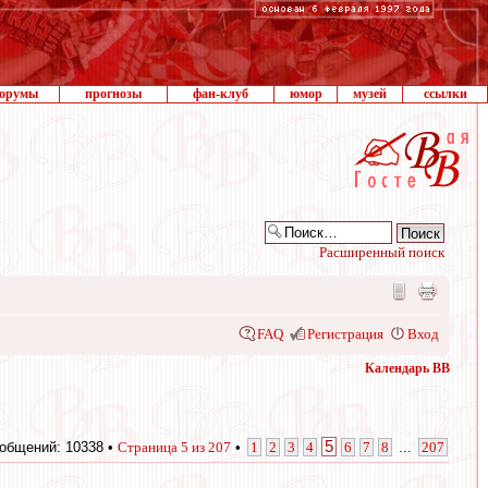
орумы
прогнозы
фан-клуб
юмор
музей
ссылки
Расширенный поиск
FAQ
Регистрация
Вход
Календарь ВВ
5
общений: 10338 •
Страница
5
из
207
•
1
2
3
4
6
7
8
...
207