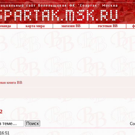
оманда
карта мира
магазин ВВ
гостевая ВВ
ф
вая книга ВВ
12
Со
16:51