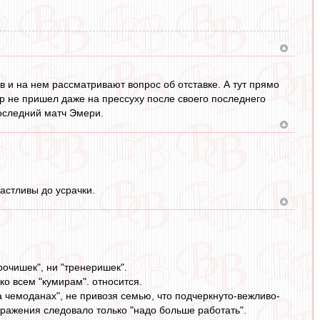
в и на нем рассматривают вопрос об отставке. А тут прямо
ер не пришел даже на прессуху после своего последнего
последний матч Эмери.
частливы до усрачки.
очишек", ни "тренеришек".
 ко всем "кумирам". относится.
а чемоданах", не привозя семью, что подчеркнуто-вежливо-
ажения следовало только "надо больше работать".