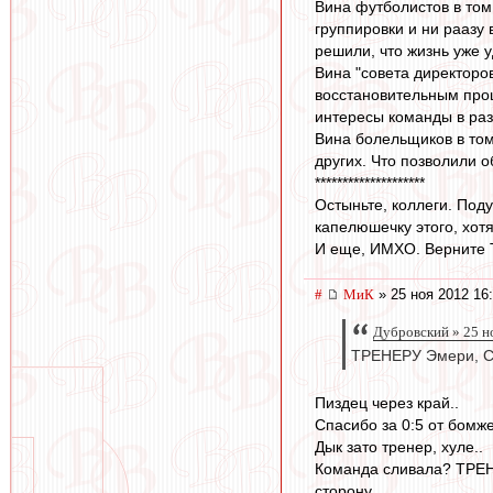
Вина футболистов в том,
группировки и ни раазу
решили, что жизнь уже у
Вина "совета директоров
восстановительным проц
интересы команды в раз
Вина болельщиков в том
других. Что позволили 
********************
Остыньте, коллеги. Под
капелюшечку этого, хотя
И еще, ИМХО. Верните Т
#
МиК
» 25 ноя 2012 16
Дубровский » 25 н
ТРЕНЕРУ Эмери, СПА
Пиздец через край..
Спасибо за 0:5 от бомже
Дык зато тренер, хуле..
Команда сливала? ТРЕНЕ
сторону..