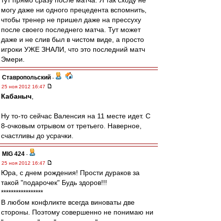
тут прямо сразу после матча. Я так сходу не
могу даже ни одного прецедента вспомнить,
чтобы тренер не пришел даже на прессуху
после своего последнего матча. Тут может
даже и не слив был в чистом виде, а просто
игроки УЖЕ ЗНАЛИ, что это последний матч
Эмери.
Ставропольский
-
25 ноя 2012 16:47
Кабаныч
,
Ну то-то сейчас Валенсия на 11 месте идет. С
8-очковым отрывом от третьего. Наверное,
счастливы до усрачки.
MIG 424
-
25 ноя 2012 16:47
Юра, с днем рождения! Прости дураков за
такой "подарочек" Будь здоров!!!
*****************
В любом конфликте всегда виноваты две
стороны. Поэтому совершенно не понимаю ни