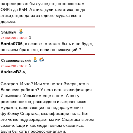
натренировал бы лучше,епт,по конспектам
ОИРа да КБИ. А этика,кули там этика,не до
этики,епт,когда из за одного мудака все в
дерьме.
Sharkыч
-
25 ноя 2012 16:38
Bordo0706
, в основе то может быть и не будет,
но зачем брать его, если он никакущий ?
Ставропольский
-
25 ноя 2012 16:38
AndrewB2la
,
Смотрел. И что? Или это не тот Эмери, что в
Валенсии работал? У него есть квалификация.
И высокая. Услышим еще о нем. А вот у
ремесленников, распиздяев и зажравшихся
мудаков, надевающих по недоразумению
футболку Спартака, квалификации ноль. Вот
это четко подтверждают матчи Спартака в этом
сезоне. Еще и как люди говном оказались.
Были бы хоть профессионалами.