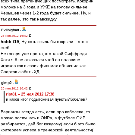
всех типа претендующих посмотреть. Кокорин
моложе на 3 года и УЖЕ на голову сильнее.
Черышев через 1-2 года будет сильнее. Ну, и
так далее, это так навскидку
Evilbigfoot
-
25 ноя 2012 16:42
hobbit19
, Ну хоть ссыль бы открыли....это ж
стеб...
Не говоря уже про то, кто такой Сиффреди...
Хотя я б не отказался чтоб он половине
игроков как в своих фильмах объяснил как
Спартак любить ХД
gimp2
-
25 ноя 2012 16:42
riot81 » 25 ноя 2012 17:38
и каков итог подытоживая пункты?Кобелев?
Варианты всегда есть, если про кобелева, то
можно послушать и ОИРа, в футболе ОИР
разбирается, дай бог каждому( если б это было
критерием успеха в тренерской деятельности(