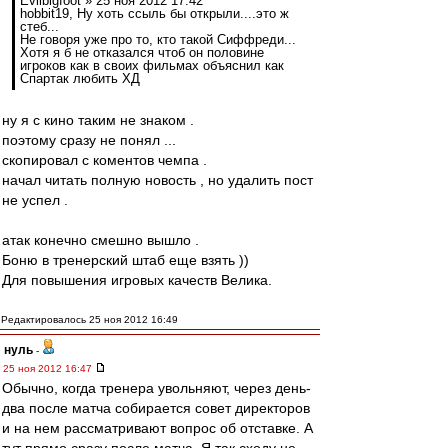
Evilbigfoot » 25 ноя 2012 17:42
hobbit19, Ну хоть ссыль бы открыли....это ж
стеб...
Не говоря уже про то, кто такой Сиффреди...
Хотя я б не отказался чтоб он половине
игроков как в своих фильмах объяснил как
Спартак любить ХД
ну я с кино таким не знаком .
поэтому сразу не понял ...
скопировал с коментов чемпа .
начал читать полную новость , но удалить пост
не успел .
атак конечно смешно вышло .
Боню в тренерский штаб еще взять ))
Для повышения игровых качеств Велика.
Редактировалось 25 ноя 2012 16:49
нуль
-
25 ноя 2012 16:47
Обычно, когда тренера увольняют, через день-
два после матча собирается совет директоров
и на нем рассматривают вопрос об отставке. А