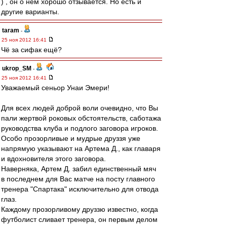
) , он о нем хорошо отзывается. Но есть и
другие варианты.
taram
-
25 ноя 2012 16:41
Чё за сифак ещё?
ukrop_SM
-
25 ноя 2012 16:41
Уважаемый сеньор Унаи Эмери!
Для всех людей доброй воли очевидно, что Вы
пали жертвой роковых обстоятельств, саботажа
руководства клуба и подлого заговора игроков.
Особо прозорливые и мудрые друззя уже
напрямую указывают на Артема Д., как главаря
и вдохновителя этого заговора.
Наверняка, Артем Д. забил единственный мяч
в последнем для Вас матче на посту главного
тренера "Спартака" исключительно для отвода
глаз.
Каждому прозорливому друззю известно, когда
футболист сливает тренера, он первым делом