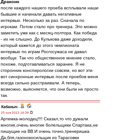
Драконн
после каждого нашего проеба всплывали наши
бывшие и начинали давать негативные
интервью. Несколько за раз. Сначала по
игрокам. Потом стало про тренера. Это можно
заметить уже как с месяц-полтора. Как победа
- их не слышно. До Кулькова даже доходили,
который кажется до этого чемпионата
интервью по играм Росгосужаса не давал
вообще. Так что общественное мнение стало,
похоже, подготавливаться заранее. Я не
сторонник конспирологии совсем, но вот эти
вот синхронные интервью после проебов меня
всегда сильно расстраивали. А теперь,
возможно, выясняется, что они были не просто
так.
Кабаныч
-
25 ноя 2012 16:39
Артемка-молодец!!!! Сказал,то что думали
многие,очень многие болельщики Спартака,не
пишущие на ВВ.И очень точно,тренеришка.
Да,бля,газонокосильщик из Тарасовки