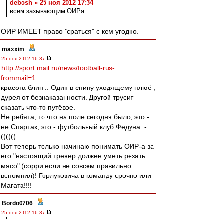
debosh » 25 ноя 2012 17:34
всем зазывающим ОИРа
ОИР ИМЕЕТ право "сраться" с кем угодно.
maxxim
-
25 ноя 2012 16:37
http://sport.mail.ru/news/football-rus- ...
frommail=1
красота блин... Один в спину уходящему плюёт,
дурея от безнаказанности. Другой трусит
сказать что-то путёвое.
Не ребята, то что на поле сегодня было, это -
не Спартак, это - футбольный клуб Федуна :-
((((((
Вот теперь только начинаю понимать ОИР-а за
его "настоящий тренер должен уметь резать
мясо" (сорри если не совсем правильно
вспомнил)! Горлуковича в команду срочно или
Магата!!!!
Bordo0706
-
25 ноя 2012 16:37