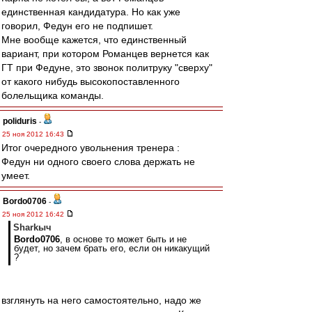
единственная кандидатура. Но как уже
говорил, Федун его не подпишет.
Мне вообще кажется, что единственный
вариант, при котором Романцев вернется как
ГТ при Федуне, это звонок политруку "сверху"
от какого нибудь высокопоставленного
болельщика команды.
poliduris
-
25 ноя 2012 16:43
Итог очередного увольнения тренера :
Федун ни одного своего слова держать не
умеет.
Bordo0706
-
25 ноя 2012 16:42
Sharkыч
Bordo0706
, в основе то может быть и не
будет, но зачем брать его, если он никакущий
?
взглянуть на него самостоятельно, надо же