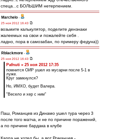
спеца...с БОЛЬШИМ нетерпением.
Marchelo
-
25 ноя 2012 16:43
возьмите калькулятор, поделите дензнаки
жалеемых на свои и пожалейте себя .
ладно, пора в самозабан, по примеру федуна))
Rblackmore
-
25 ноя 2012 16:43
Pafnuti » 25 ноя 2012 17:35
помнится ОИР ушел из мусарни после 5-1 в
луже.
Круг замкнулся?
Но, ИМХО, будет Валера.
"Весело и хер с ним"
Паш, Романцев из Динамо ушел тура через 3
после того матча, и не по причине поражений,
а по причине бардака в клубе
Карпа не хотел бы, а вот Романцев -