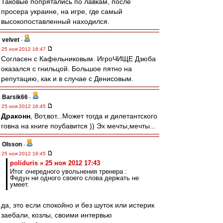
Таковые попрятались по лавкам, после
просера украине, на игре, где самый
высокопоставленный находился.
velvet
-
25 ноя 2012 16:47
Согласен с Кафельниковым. ИгроЧИЩЕ Дзюба
оказался с гнильцой. Большое пятно на
репутацию, как и в случае с Денисовым.
Barsik66
-
25 ноя 2012 16:45
Драконн
, Вот,вот...Может тогда и дилетантского
говна на книге поубавится )) Эх мечты,мечты...
Olsson
-
25 ноя 2012 16:45
poliduris » 25 ноя 2012 17:43
Итог очередного увольнения тренера :
Федун ни одного своего слова держать не
умеет.
да, это если спокойно и без шуток или истерик
заебали, козлы, своими интервью