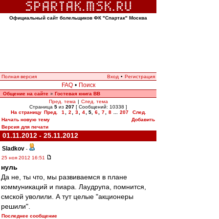
Официальный сайт болельщиков ФК "Спартак" Москва
Полная версия
Вход
•
Регистрация
FAQ
•
Поиск
Общение на сайте
Гостевая книга ВВ
»
Пред. тема
|
След. тема
Страница
5
из
207
[ Сообщений: 10338 ]
На страницу
Пред.
1
,
2
,
3
,
4
,
5
,
6
,
7
,
8
...
207
След.
Начать новую тему
Добавить
Версия для печати
01.11.2012 - 25.11.2012
Sladkov
-
25 ноя 2012 16:51
нуль
Да не, ты что, мы развиваемся в плане
коммуникаций и пиара. Лаудрупа, помнится,
смской уволили. А тут целые "акционеры
решили".
Последнее сообщение