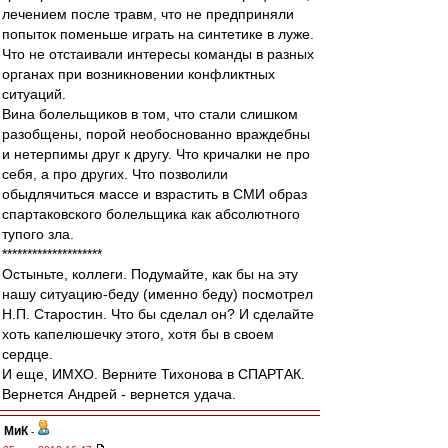
лечением после травм, что не предприняли
попыток поменьше играть на синтетике в луже.
Что не отстаивали интересы команды в разных
органах при возникновении конфликтных
ситуаций.
Вина болельщиков в том, что стали слишком
разобщены, порой необоснованно враждебны
и нетерпимы друг к другу. Что кричалки не про
себя, а про других. Что позволили
обыдлячиться массе и взрастить в СМИ образ
спартаковского болельщика как абсолютного
тупого зла.
********************
Остыньте, коллеги. Подумайте, как бы на эту
нашу ситуацию-беду (именно беду) посмотрел
Н.П. Старостин. Что бы сделал он? И сделайте
хоть капелюшечку этого, хотя бы в своем
сердце.
И еще, ИМХО. Верните Тихонова в СПАРТАК.
Вернется Андрей - вернется удача.
МиК
-