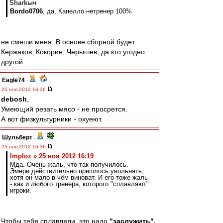
Sharkыч
Bordo0706
, да, Капелло нетренер 100%
не смеши меня. В основе сборной будет
Кержаков, Кокорин, Черышев, да кто угодно
другой
Eagle74
-
25 ноя 2012 16:36
debosh
,
Умеющий резать мясо - не просрется.
А вот физкультурники - охуеют.
Шульберт
-
25 ноя 2012 16:36
Imploz » 25 ноя 2012 16:19
Мда. Очень жаль, что так получилось.
Эмери действительно пришлось увольнять,
хотя он мало в чём виноват. И его тоже жаль
- как и любого тренера, которого "сплавляют"
игроки.
Чтобы тебя сплавляли, это надо
"заслужить".