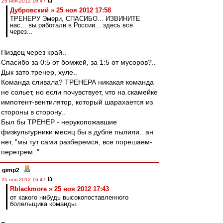
25 ноя 2012 16:47
Дубровский » 25 ноя 2012 17:58
ТРЕНЕРУ Эмери, СПАСИБО... ИЗВИНИТЕ
нас... вы работали в России... здесь все
через...
Пиздец через край..
Спасибо за 0:5 от бомжей, за 1:5 от мусоров?..
Дык зато тренер, хуле..
Команда сливала? ТРЕНЕРА никакая команда
не сольет, но если почувствует, что на скамейке
импотент-вентилятор, который шарахается из
стороны в сторону..
Был бы ТРЕНЕР - нерукопожавшие
физкультурники месяц бы в дубле пылили.. ан
нет, "мы тут сами разберемся, все порешаем-
перетрем.."
gimp2
-
25 ноя 2012 16:47
Rblackmore » 25 ноя 2012 17:43
от какого нибудь высокопоставленного
болельщика команды.