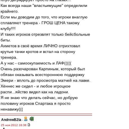
Как всегда наши "властьимущие" определили
крайнего.
Если мы доводим до того, что игроки внаглую
сплавляют тренера - ГРОШ ЦЕНА такому
клубу!!!!
И таких игроков отрезвлят только бейсбольные
биты.
Ахметов в своё время ЛИЧНО отрихтовал
крутые тачки кротов и встал на сторону
тренера.
А у нас - самоокупаемость и ЛАФ(((((
Очень разочарован Карпиным, который был
обязан оказывать всестороннюю поддержку
Эмери - вплоть до просмотра матчей на лавке.
Хённес же сидел - и любое игроцкое
распи...яйство видел как на ладони.
Я не знаю что делать сейчас, но добрую
половину игроков Спартака я просто
ненавижу(((
AndrewB2la
-
25 ноя 2012 16:38