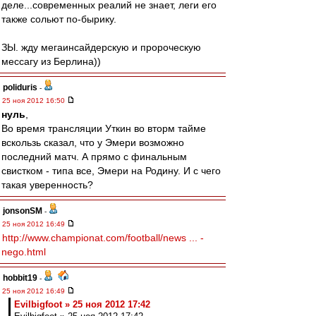
деле...современных реалий не знает, леги его
также сольют по-бырику.
ЗЫ. жду мегаинсайдерскую и пророческую
мессагу из Берлина))
poliduris
-
25 ноя 2012 16:50
нуль
,
Во время трансляции Уткин во вторм тайме
вскользь сказал, что у Эмери возможно
последний матч. А прямо с финальным
свистком - типа все, Эмери на Родину. И с чего
такая уверенность?
jonsonSM
-
25 ноя 2012 16:49
http://www.championat.com/football/news ... -
nego.html
hobbit19
-
25 ноя 2012 16:49
Evilbigfoot » 25 ноя 2012 17:42