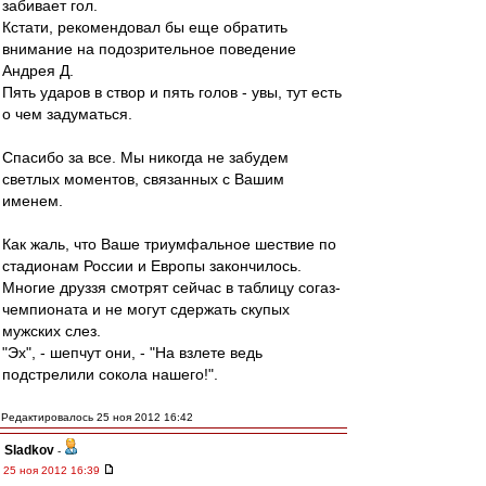
забивает гол.
Кстати, рекомендовал бы еще обратить
внимание на подозрительное поведение
Андрея Д.
Пять ударов в створ и пять голов - увы, тут есть
о чем задуматься.
Спасибо за все. Мы никогда не забудем
светлых моментов, связанных с Вашим
именем.
Как жаль, что Ваше триумфальное шествие по
стадионам России и Европы закончилось.
Многие друззя смотрят сейчас в таблицу согаз-
чемпионата и не могут сдержать скупых
мужских слез.
"Эх", - шепчут они, - "На взлете ведь
подстрелили сокола нашего!".
Редактировалось 25 ноя 2012 16:42
Sladkov
-
25 ноя 2012 16:39