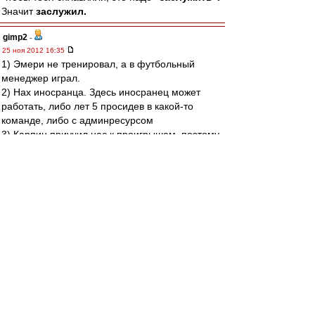
Значит
заслужил.
gimp2
-
25 ноя 2012 16:35
1) Эмери не тренировал, а в футбольный
менеджер играл.
2) Нах иносранца. Здесь иносранец может
работать, либо лет 5 просидев в какой-то
команде, либо с админресурсом
3) Карпин приучил нас к проигрышам, поэтому
не нужен ни как ГТ, ни как ГД, так как его
креатуры несработали.
4) Два раза в одну реку не входят, это про
ОИРа..
нуль
-
25 ноя 2012 16:35
Qwerty87 » 25 ноя 2012 17:19
Нуль,
Если все уже было решено, то почему не
сняли до матча? Хотели обосраться в
принципиальном матче, показав этим, что
Эмари хреновый тренер