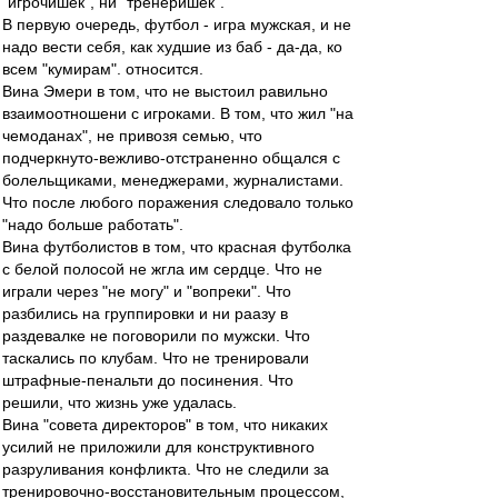
"игрочишек", ни "тренеришек".
В первую очередь, футбол - игра мужская, и не
надо вести себя, как худшие из баб - да-да, ко
всем "кумирам". относится.
Вина Эмери в том, что не выстоил равильно
взаимоотношени с игроками. В том, что жил "на
чемоданах", не привозя семью, что
подчеркнуто-вежливо-отстраненно общался с
болельщиками, менеджерами, журналистами.
Что после любого поражения следовало только
"надо больше работать".
Вина футболистов в том, что красная футболка
с белой полосой не жгла им сердце. Что не
играли через "не могу" и "вопреки". Что
разбились на группировки и ни раазу в
раздевалке не поговорили по мужски. Что
таскались по клубам. Что не тренировали
штрафные-пенальти до посинения. Что
решили, что жизнь уже удалась.
Вина "совета директоров" в том, что никаких
усилий не приложили для конструктивного
разруливания конфликта. Что не следили за
тренировочно-восстановительным процессом,