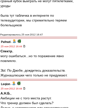
сраный кубок выиграть не могут пятилетками,
уроды
была тут табличка в интернете по
телеаудитории, мы стремительно теряем
болельщиков
Редактировалось 25 ноя 2012 16:47
Pafnuti
-
25 ноя 2012 16:44
Спектр
,
могу ошибаться...но то поражение явно
повлияло.
ЗЫ. По Дзюбе, дождитесь доказательств.
Журнашлюшки чего только не придумают.
Leqion
-
25 ноя 2012 16:44
А.Н.Б.
,
Амбиции не с того места растут.
Что тренер должен был сделать?
Ладно..с нетерпением жду отечественного