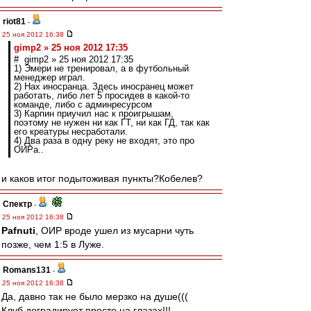
riot81
-
25 ноя 2012 16:38
gimp2 » 25 ноя 2012 17:35
# gimp2 » 25 ноя 2012 17:35
1) Эмери не тренировал, а в футбольный
менеджер играл.
2) Нах иносранца. Здесь иносранец может
работать, либо лет 5 просидев в какой-то
команде, либо с админресурсом
3) Карпин приучил нас к проигрышам,
поэтому не нужен ни как ГТ, ни как ГД, так как
его креатуры несработали.
4) Два раза в одну реку не входят, это про
ОИРа..
и каков итог подытоживая пункты?Кобелев?
Спектр
-
25 ноя 2012 16:38
Pafnuti
, ОИР вроде ушел из мусарни чуть
позже, чем 1:5 в Луже.
Romans131
-
25 ноя 2012 16:38
Да, давно так не было мерзко на душе(((
Клуб деградирует просто на глазах!!!