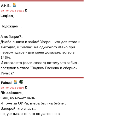
А.Н.Б.
-
25 ноя 2012 16:51
Leqion
,
Подождём...
А амбиции?..
Дзюба вышел и забил! Уверен, что для этого и
выходил, и "непас" на одинокого Жано при
первом ударе - для меня доказательство в
146%.
И сказал это (если сказал) потому что забил -
поступок в стиле "Вадика Евсеева и сборной
Уэльса"
Pafnuti
-
25 ноя 2012 16:50
Rblackmore
,
Саш, ну может быть...
Я тоже за ОИРа, вчера был на бубле с
Валерой, кто знает...
но, учитывая то, что он давно не в