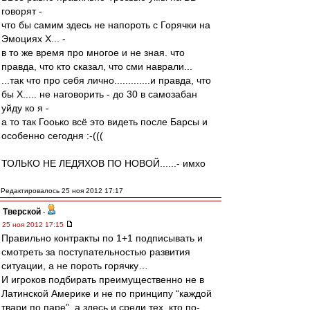
говорят -
что бы самим здесь не напороть с Горячки на
Эмоциях Х... -
в то же время про многое и не зная. что
правда, что кто сказал, что сми наврали...
...так что про себя лично.............и правда, что
бы Х..... не наговорить - до 30 в самозабан
уйду ко я -
а то так Гооько всё это видеть после Барсы и
особенно сегодня :-(((
ТОЛЬКО НЕ ЛЕДЯХОВ ПО НОВОЙ......- имхо
Редактировалось 25 ноя 2012 17:17
Тверской
-
25 ноя 2012 17:15
Правильно контракты по 1+1 подписывать и
смотреть за поступательностью развития
ситуации, а не пороть горячку…
И игроков подбирать преимущественно не в
Латинской Америке и не по принципу “каждой
твари по паре”, а здесь и среди тех, кто по-