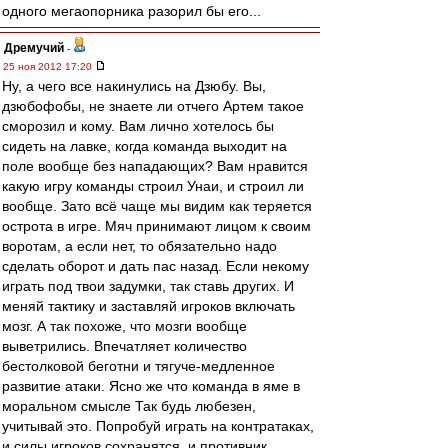
одного мегаопорника разорил бы его...
Дремучий
-
25 ноя 2012 17:20
Ну, а чего все накинулись на Дзюбу. Вы,
дзюбофобы, не знаете ли отчего Артем такое
сморозил и кому. Вам лично хотелось бы
сидеть на лавке, когда команда выходит на
поле вообще без нападающих? Вам нравится
какую игру команды строил Унаи, и строил ли
вообще. Зато всё чаще мы видим как теряется
острота в игре. Мяч принимают лицом к своим
воротам, а если нет, то обязательно надо
сделать оборот и дать пас назад. Если некому
играть под твои задумки, так ставь других. И
меняй тактику и заставляй игроков включать
мозг. А так похоже, что мозги вообще
выветрились. Впечатляет количество
бестолковой беготни и тягуче-медленное
развитие атаки. Ясно же что команда в яме в
моральном смысле Так будь любезен,
учитывай это. Попробуй играть на контратаках,
и силы игроков сохранятся, и противник