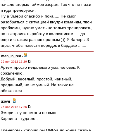
начале вторых таймов засрал. Так что не пиз.и
и иди тренеруйся.
Ну а Эмери спасибо и пока..... Не смог
разобраться с ситуацией внутри команды, твои
проблемы, нужно уметь не только тренировать,
но выстраивать работу с коллективом .... да
еще и с таким разношерстным ))) У Валеры 3
игры, чтобы навести порядок в бардаке .......
men_in_red
-
25 ноя 2012 17:26
Артем просто недалекого ума человек. К
сожалению.
Добрый, веселый, простой, наивный,
преданный, но не умный. На таких не
обижаются.
жрун
-
25 ноя 2012 17:26
Эмери - ну не смог и не смог.
Карпина - туда же..
Тренером - хорошо бы ОИР-а до конца сезона.