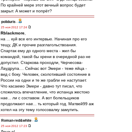
По крайней мере этот вечный вопрос будет
закрыт. А может и попрёт?
poliduris
-
25 ноя 2012 17:24
Rblackmore
,
на ... куй все его интервью. Начиная про его
тещу, ДК и прочие разглагольствоания.
Спартак ему до одного места - жил бы
командой, такой бы хрени в очередной раз не
допустил. Старкова проходли, Черчесова-
Лаудрупа.... Сейчас вот Эмери - теже яйца -
вид с боку. Человек, сколотивший состояние в
России на одни и те же грабли не наступает.
Что касаемо Эмери - давно тут писал, что
сложилось впечатление, что испанца жестоко
нае... ли с составом. А вот болельщиков
продолжают нае... ть который год. Матвей99 аж
хотел на эту тему голосовалку замутить.
Roman-red&white
-
25 ноя 2012 17:23
Друзья!