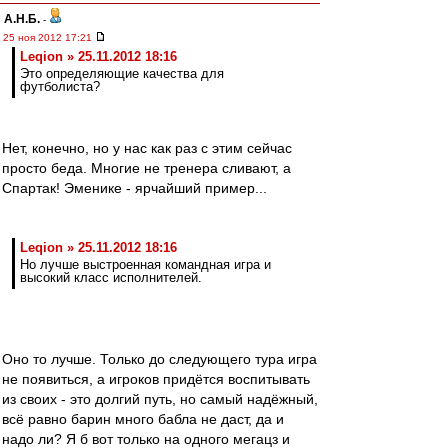
А.Н.Б.
-
25 ноя 2012 17:21
Leqion » 25.11.2012 18:16
Это определяющие качества для
футболиста?
Нет, конечно, но у нас как раз с этим сейчас
просто беда. Многие не тренера сливают, а
Спартак! Эменике - ярчайший пример...
Leqion » 25.11.2012 18:16
Но лучше выстроенная командная игра и
высокий класс исполнителей.
Оно то лучше. Только до следующего тура игра
не появиться, а игроков придётся воспитывать
из своих - это долгий путь, но самый надёжный,
всё равно барин много бабла не даст, да и
надо ли? Я б вот только на одного мегацз и