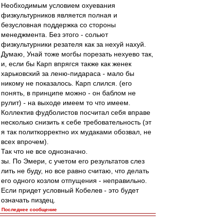
Необходимым условием охуевания
физкультурников является полная и
безусловная поддержка со стороны
менеджмента. Без этого - сольют
физкультурники резателя как за нехуй нахуй.
Думаю, Унай тоже могбы порезать нехуево так,
и, если бы Карп впрягся также как женек
харьковский за леню-пидараса - мало бы
никому не показалось. Карп слился. (его
понять, в принципе можно - он баблом не
рулит) - на выходе имеем то что имеем.
Коллектив фудболистов посчитал себя вправе
несколько снизить к себе требовательность (эт
я так политкорректно их мудаками обозвал, не
всех впрочем).
Так что не все однозначно.
зы. По Эмери, с учетом его результатов слез
лить не буду, но все равно считаю, что делать
его одного козлом отпущения - неправильно.
Если придет условный Кобелев - это будет
означать пиздец.
Последнее сообщение