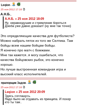
Leqion
-
25 ноя 2012 17:16
А.Н.Б.
,
А.Н.Б. » 25 ноя 2012 18:09
Ну, неравнодушие и стремление бороться
Дзюба уже давно доказал! (ну мне так точно)
Это определяющие качества для футболиста?
Можно набрать пяток из того же Селтика. Там
бойцы всем нашим бойцам бойцы.
Я конечно про матч с бомжами.
Мне так кажется..я могу ошибаться, что
качества бойцовских рыбок, это конечно
хорошо.
Но лучше выстроенная командная игра и
высокий класс исполнителей.
прапорщик 3адoв
-
25 ноя 2012 17:16
Leqion » 25 ноя 2012 20:09
Здесь соглашусь.
Надо было не отдавать из принципа. И похер
кто ты там..