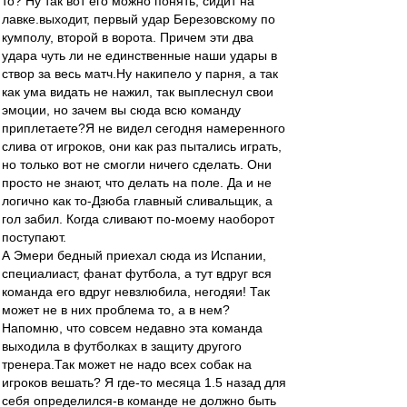
то? Ну так вот его можно понять, сидит на
лавке.выходит, первый удар Березовскому по
кумполу, второй в ворота. Причем эти два
удара чуть ли не единственные наши удары в
створ за весь матч.Ну накипело у парня, а так
как ума видать не нажил, так выплеснул свои
эмоции, но зачем вы сюда всю команду
приплетаете?Я не видел сегодня намеренного
слива от игроков, они как раз пытались играть,
но только вот не смогли ничего сделать. Они
просто не знают, что делать на поле. Да и не
логично как то-Дзюба главный сливальщик, а
гол забил. Когда сливают по-моему наоборот
поступают.
А Эмери бедный приехал сюда из Испании,
специалиаст, фанат футбола, а тут вдруг вся
команда его вдруг невзлюбила, негодяи! Так
может не в них проблема то, а в нем?
Напомню, что совсем недавно эта команда
выходила в футболках в защиту другого
тренера.Так может не надо всех собак на
игроков вешать? Я где-то месяца 1.5 назад для
себя определился-в команде не должно быть