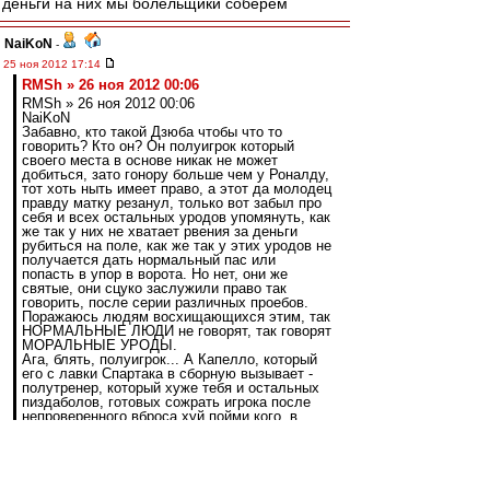
деньги на них мы болельщики соберем
NaiKoN
-
25 ноя 2012 17:14
RMSh » 26 ноя 2012 00:06
RMSh » 26 ноя 2012 00:06
NaiKoN
Забавно, кто такой Дзюба чтобы что то
говорить? Кто он? Он полуигрок который
своего места в основе никак не может
добиться, зато гонору больше чем у Роналду,
тот хоть ныть имеет право, а этот да молодец
правду матку резанул, только вот забыл про
себя и всех остальных уродов упомянуть, как
же так у них не хватает рвения за деньги
рубиться на поле, как же так у этих уродов не
получается дать нормальный пас или
попасть в упор в ворота. Но нет, они же
святые, они сцуко заслужили право так
говорить, после серии различных проебов.
Поражаюсь людям восхищающихся этим, так
НОРМАЛЬНЫЕ ЛЮДИ не говорят, так говорят
МОРАЛЬНЫЕ УРОДЫ.
Ага, блять, полуигрок... А Капелло, который
его с лавки Спартака в сборную вызывает -
полутренер, который хуже тебя и остальных
пиздаболов, готовых сожрать игрока после
непроверенного вброса хуй пойми кого, в
футболе разбирается