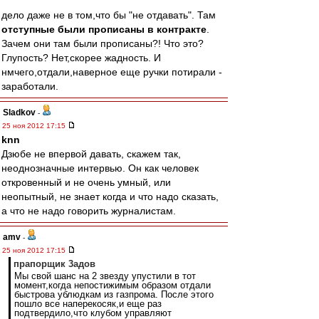
дело даже не в том,что бы "не отдавать". Там
отступные были прописаны в контракте
.
Зачем они там были прописаны?! Что это?
Глупость? Нет,скорее жадность. И
нмчего,отдали,наверное еще ручки потирали -
заработали.
Sladkov
-
25 ноя 2012 17:15
knn
Дзюбе не впервой давать, скажем так,
неоднозначные интервью. Он как человек
откровенный и не очень умный, или
неопытный, не знает когда и что надо сказать,
а что не надо говорить журналистам.
amv
-
25 ноя 2012 17:15
прапорщик 3адoв
Мы свой шанс на 2 звезду упустили в тот
момент,когда непостижимым образом отдали
быстрова ублюдкам из газпрома. После этого
пошло все наперекосяк,и еще раз
подтвердило,что клубом управляют