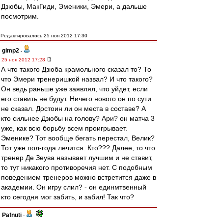
Дзюбы, МакГиди, Эменики, Эмери, а дальше
посмотрим.
Редактировалось 25 ноя 2012 17:30
gimp2
-
25 ноя 2012 17:28
А что такого Дзюба крамольного сказал то? То
что Эмери тренеришкой назвал? И что такого?
Он ведь раньше уже заявлял, что уйдет, если
его ставить не будут. Ничего нового он по сути
не сказал. Достоин ли он места в составе? А
кто сильнее Дзюбы на голову? Ари? он матча 3
уже, как всю борьбу всем проигрывает.
Эменике? Тот вообще бегать перестал, Велик?
Тот уже пол-года лечится. Кто??? Далее, то что
тренер Де Зеува называет лучшим и не ставит,
то тут никакого противоречия нет. С подобным
поведением тренеров можно встретится даже в
академии. Он игру слил? - он единмтвенный
кто сегодня мог забить, и забил! Так что?
Pafnuti
-