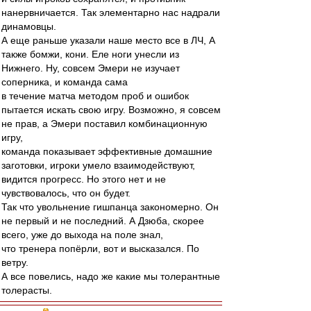
нанервничается. Так элементарно нас надрали
динамовцы.
А еще раньше указали наше место все в ЛЧ, А
также бомжи, кони. Еле ноги унесли из
Нижнего. Ну, совсем Эмери не изучает
соперника, и команда сама
в течение матча методом проб и ошибок
пытается искать свою игру. Возможно, я совсем
не прав, а Эмери поставил комбинационную
игру,
команда показывает эффективные домашние
заготовки, игроки умело взаимодействуют,
видится прогресс. Но этого нет и не
чувствовалось, что он будет.
Так что увольнение гишпанца закономерно. Он
не первый и не последний. А Дзюба, скорее
всего, уже до выхода на поле знал,
что тренера попёрли, вот и высказался. По
ветру.
А все повелись, надо же какие мы толерантные
толерасты.