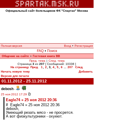
Официальный сайт болельщиков ФК "Спартак" Москва
Полная версия
Вход
•
Регистрация
FAQ
•
Поиск
Общение на сайте
Гостевая книга ВВ
»
Пред. тема
|
След. тема
Страница
3
из
207
[ Сообщений: 10338 ]
На страницу
Пред.
1
,
2
,
3
,
4
,
5
,
6
...
207
След.
Начать новую тему
Добавить
Версия для печати
01.11.2012 - 25.11.2012
debosh
-
25 ноя 2012 17:29
Eagle74 » 25 ноя 2012 20:36
# Eagle74 » 25 ноя 2012 20:36
debosh,
Умеющий резать мясо - не просрется.
А вот физкультурники - охуеют.