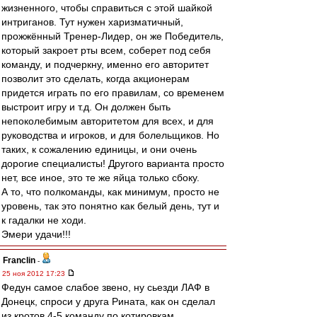
жизненного, чтобы справиться с этой шайкой
интриганов. Тут нужен харизматичный,
прожжённый Тренер-Лидер, он же Победитель,
который закроет рты всем, соберет под себя
команду, и подчеркну, именно его авторитет
позволит это сделать, когда акционерам
придется играть по его правилам, со временем
выстроит игру и т.д. Он должен быть
непоколебимым авторитетом для всех, и для
руководства и игроков, и для болельщиков. Но
таких, к сожалению единицы, и они очень
дорогие специалисты! Другого варианта просто
нет, все иное, это те же яйца только сбоку.
А то, что полкоманды, как минимум, просто не
уровень, так это понятно как белый день, тут и
к гадалки не ходи.
Эмери удачи!!!
Franclin
-
25 ноя 2012 17:23
Федун самое слабое звено, ну сьезди ЛАФ в
Донецк, спроси у друга Рината, как он сделал
из кротов 4-5 команду по котировкам