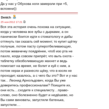
Да у нас у Обухова ноги замерзли при +5,
вспомни))
Denich
-
25 ноя 2012 17:21
Вся эта история очень похожа на ситуацию,
когда у человека все зубы с дырками, а он
панически боится идти к стоматологу и дабы
оттянуть так сказать сей момент, то купит щётку
получше, потом пасту суперотбеливающую,
потом жевачечку поядрёнее, чтоб изо рта не
пахло, когда совсем припрёт, что выть охота -
таблетку обезболивающую жахнет и ведь
помогает на время, не болит и куй с ним, а
потом херак и разнесло щёку, что в косяк не
проходит, казалось, а с чего бы это? Вот и у нас
так... Леонид Арнольдович, когда Вы уже
доверитесь профессионалам? Поищите их,
они есть....сходите к специалисту....право-
слово, оно болезненно будет и недёшево, но
Вы сами виноваты, запустили батенька,
запустили....