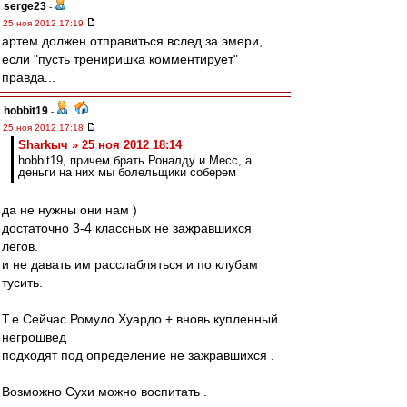
serge23
-
25 ноя 2012 17:19
артем должен отправиться вслед за эмери,
если "пусть трениришка комментирует"
правда...
hobbit19
-
25 ноя 2012 17:18
Sharkыч » 25 ноя 2012 18:14
hobbit19, причем брать Роналду и Месс, а
деньги на них мы болельщики соберем
да не нужны они нам )
достаточно 3-4 классных не зажравшихся
легов.
и не давать им расслабляться и по клубам
тусить.
Т.е Сейчас Ромуло Хуардо + вновь купленный
негрошвед
подходят под определение не зажравшихся .
Возможно Сухи можно воспитать .