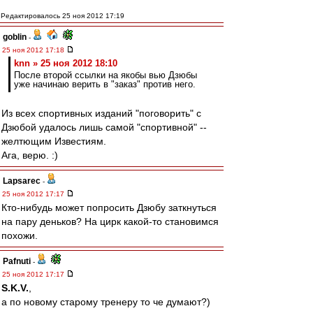
Редактировалось 25 ноя 2012 17:19
goblin
-
25 ноя 2012 17:18
knn » 25 ноя 2012 18:10
После второй ссылки на якобы вью Дзюбы
уже начинаю верить в "заказ" против него.
Из всех спортивных изданий "поговорить" с
Дзюбой удалось лишь самой "спортивной" --
желтющим Известиям.
Ага, верю. :)
Lapsarec
-
25 ноя 2012 17:17
Кто-нибудь может попросить Дзюбу заткнуться
на пару деньков? На цирк какой-то становимся
похожи.
Pafnuti
-
25 ноя 2012 17:17
S.K.V.
,
а по новому старому тренеру то че думают?)