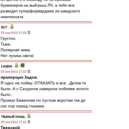
букмекеров на выйгрыш ЛЧ, а тебя все
разводят суперфорвардами из шведского
чемпионата
Ю Г
-
25 ноя 2012 17:23
Грустно.
Тьма.
Полярная зима.
Нет лучика света!
Leqion
-
25 ноя 2012 17:22
прапорщик 3адoв
,
Я одно не пойму..ОТКАЗАТЬ и все...Делов то
было. А с Сатурном наверное поближе золото
было..
Промах Баженова по пустым воротам так до
сих пор перед глазами..
Черный плащ
-
25 ноя 2012 17:21
Тверской
,