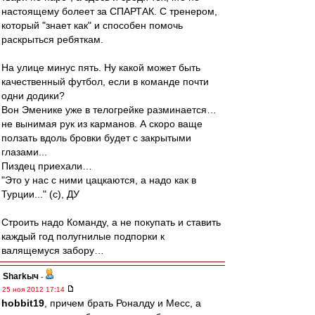
настоящему болеет за СПАРТАК. С тренером,
который "знает как" и способен помочь
раскрыться ребяткам.
На улице минус пять. Ну какой может быть
качественный футбол, если в команде почти
одни додики?
Вон Эменике уже в телогрейке разминается…
не вынимая рук из карманов. А скоро ваще
ползать вдоль бровки будет с закрытыми
глазами...
Пиздец приехали…
"Это у нас с ними цацкаются, а надо как в
Турции..." (c), ДУ
Строить надо Команду, а не покупать и ставить
каждый год полугнилые подпорки к
валящемуся забору…
Sharkыч
-
25 ноя 2012 17:14
hobbit19
, причем брать Роналду и Месс, а