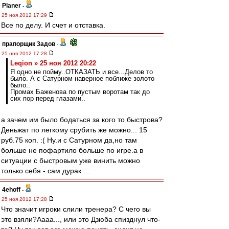
Planer
-
25 ноя 2012 17:29
Все по делу. И счет и отставка.
прапорщик 3адoв
-
25 ноя 2012 17:28
Leqion » 25 ноя 2012 20:22
Я одно не пойму..ОТКАЗАТЬ и все...Делов то
было. А с Сатурном наверное поближе золото
было..
Промах Баженова по пустым воротам так до
сих пор перед глазами..
а зачем им было бодаться за кого то быстрова?
Деньжат по легкому срубить же можно... 15
руб.75 коп. :( Ну.и с Сатурном да,но там
больше не пофартило больше по игре.а в
ситуации с быстровым уже винить можно
только себя - сам дурак ...
4ehoff
-
25 ноя 2012 17:28
Что значит игроки слили тренера? С чего вы
это взяли?Аааа..., или это Дзюба спизднул что-