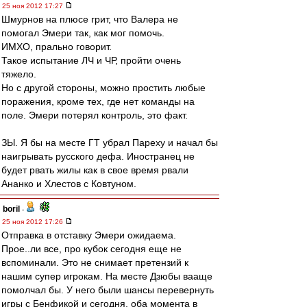
25 ноя 2012 17:27
Шмурнов на плюсе грит, что Валера не
помогал Эмери так, как мог помочь.
ИМХО, прально говорит.
Такое испытание ЛЧ и ЧР, пройти очень
тяжело.
Но с другой стороны, можно простить любые
поражения, кроме тех, где нет команды на
поле. Эмери потерял контроль, это факт.
ЗЫ. Я бы на месте ГТ убрал Пареху и начал бы
наигрывать русского дефа. Иностранец не
будет рвать жилы как в свое время рвали
Ананко и Хлестов с Ковтуном.
boril
-
25 ноя 2012 17:26
Отправка в отставку Эмери ожидаема.
Прое..ли все, про кубок сегодня еще не
вспоминали. Это не снимает претензий к
нашим супер игрокам. На месте Дзюбы вааще
помолчал бы. У него были шансы перевернуть
игры с Бенфикой и сегодня, оба момента в