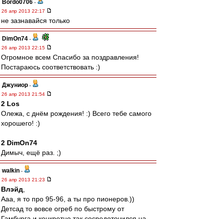
Bordo0706
-
26 апр 2013 22:17
не зазнавайся только
DimOn74
-
26 апр 2013 22:15
Огромное всем Спасибо за поздравления!
Постараюсь соответствовать :)
Джуниор
-
26 апр 2013 21:54
2 Los
Олежа, с днём рождения! :) Всего тебе самого
хорошего! :)
2 DimOn74
Димыч, ещё раз. ;)
walkin
-
26 апр 2013 21:23
Влэйд
,
Ааа, я то про 95-96, а ты про пионеров.))
Детсад то вовсе огреб по быстрому от
Гамбурга и конкретно так сосредоточился на