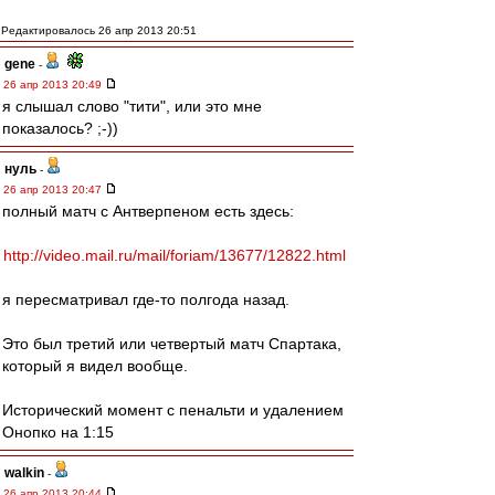
Редактировалось 26 апр 2013 20:51
gene
-
26 апр 2013 20:49
я слышал слово "тити", или это мне
показалось? ;-))
нуль
-
26 апр 2013 20:47
полный матч с Антверпеном есть здесь:
http://video.mail.ru/mail/foriam/13677/12822.html
я пересматривал где-то полгода назад.
Это был третий или четвертый матч Спартака,
который я видел вообще.
Исторический момент с пенальти и удалением
Онопко на 1:15
walkin
-
26 апр 2013 20:44