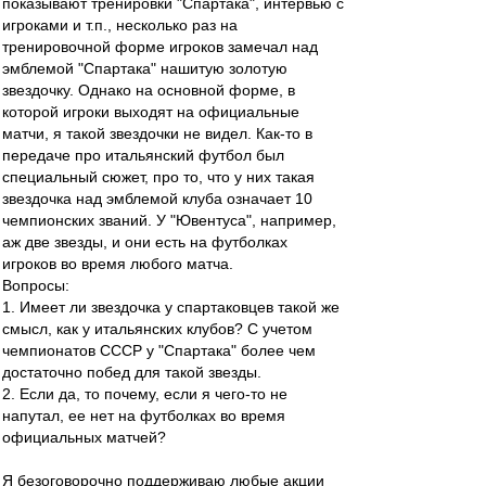
показывают тренировки "Спартака", интервью с
игроками и т.п., несколько раз на
тренировочной форме игроков замечал над
эмблемой "Спартака" нашитую золотую
звездочку. Однако на основной форме, в
которой игроки выходят на официальные
матчи, я такой звездочки не видел. Как-то в
передаче про итальянский футбол был
специальный сюжет, про то, что у них такая
звездочка над эмблемой клуба означает 10
чемпионских званий. У "Ювентуса", например,
аж две звезды, и они есть на футболках
игроков во время любого матча.
Вопросы:
1. Имеет ли звездочка у спартаковцев такой же
смысл, как у итальянских клубов? С учетом
чемпионатов СССР у "Спартака" более чем
достаточно побед для такой звезды.
2. Если да, то почему, если я чего-то не
напутал, ее нет на футболках во время
официальных матчей?
Я безоговорочно поддерживаю любые акции