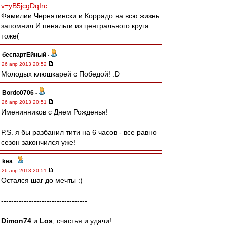
v=yB5jcgDqIrc
Фамилии Чернятински и Коррадо на всю жизнь
запомнил.И пенальти из центрального круга
тоже(
беспартЕйный
-
26 апр 2013 20:52
Молодых клюшкарей с Победой! :D
Bordo0706
-
26 апр 2013 20:51
Именинников с Днем Рожденья!
P.S. я бы разбанил тити на 6 часов - все равно
сезон закончился уже!
kea
-
26 апр 2013 20:51
Остался шаг до мечты :)
----------------------------------
Dimon74
и
Los
, счастья и удачи!