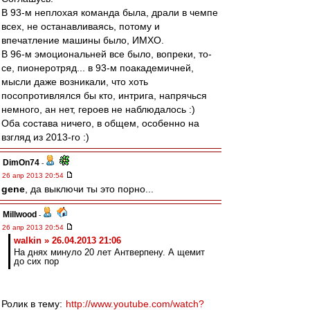
В 93-м неплохая команда была, драли в чемпе
всех, не останавливаясь, потому и
впечатление машины было, ИМХО.
В 96-м эмоциональней все было, вопреки, то-
се, пионеротряд... в 93-м поакадемичней,
мысли даже возникали, что хоть
посопротивлялся бы кто, интрига, напрячься
немного, ан нет, героев не наблюдалось :)
Оба состава ничего, в общем, особенно на
взгляд из 2013-го :)
DimOn74
-
26 апр 2013 20:54
gene
, да выключи ты это порно...
Millwood
-
26 апр 2013 20:54
walkin » 26.04.2013 21:06
На днях минуло 20 лет Антверпену. А щемит
до сих пор
Ролик в тему:
http://www.youtube.com/watch?