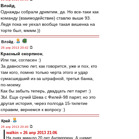
Влэйд
,
Однажды собрали дримтим, да. Но все-таки как
команду (взаимодействие) ставлю выше 93.
Ледя пока не уехал вообще такая вишенка на
торте был, мммм.))
Влэйд
-
26 апр 2013 20:42
Красный скорпион
,
Или так, согласен :)
За давностию лет, как говорится, уже и пох, кто
там кого, помню только черта этого и удар
сумасшедший из-за штрафной, третья банка,
по-моему.
Как бы забыть теперь, двадцать лет парит :)
ЗЫ. Еще сучий Шева с Филей-98 парят, но это
другая история, через полгода 15-тилетие
справим, вернемся к вопросу :)
Край
-
26 апр 2013 20:40
walkin » 26 апр 2013 21:06
На днях минуло 20 лет Антверпену. А щемит