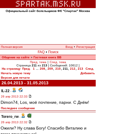
Официальный сайт болельщиков ФК "Спартак" Москва
Полная версия
Вход
•
Регистрация
FAQ
•
Поиск
Общение на сайте
Гостевая книга ВВ
»
Пред. тема
|
След. тема
Страница
211
из
213
[ Сообщений: 10612 ]
На страницу
Пред.
1
...
208
,
209
,
210
,
211
,
212
,
213
След.
Начать новую тему
Добавить
Версия для печати
26.04.2013 - 31.05.2013
IL-22
-
26 апр 2013 22:33
Dimon74, Los, моё почтение, парни. С Днём!
Последнее сообщение
Torero_rw
-
26 апр 2013 22:32
Ожили? Ну слава Богу! Спасибо Виталию и