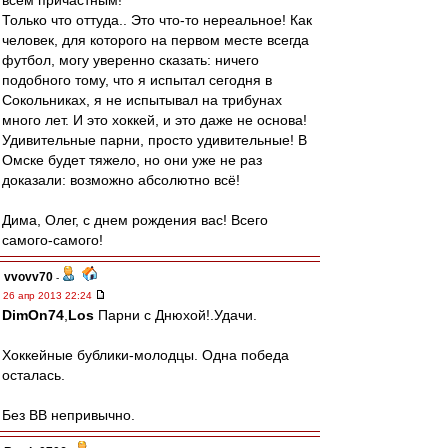
всем причастным!
Только что оттуда.. Это что-то нереальное! Как
человек, для которого на первом месте всегда
футбол, могу уверенно сказать: ничего
подобного тому, что я испытал сегодня в
Сокольниках, я не испытывал на трибунах
много лет. И это хоккей, и это даже не основа!
Удивительные парни, просто удивительные! В
Омске будет тяжело, но они уже не раз
доказали: возможно абсолютно всё!
Дима, Олег, с днем рождения вас! Всего
самого-самого!
vvovv70
-
26 апр 2013 22:24
DimOn74
,
Los
Парни с Днюхой!.Удачи.
Хоккейные бублики-молодцы. Одна победа
осталась.
Без ВВ непривычно.