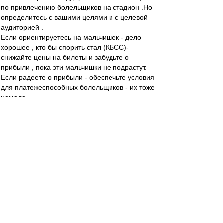
по привлечению болельщиков на стадион .Но
определитесь с вашими целями и с целевой
аудиторией .
Если ориентируетесь на мальчишек - дело
хорошее , кто бы спорить стал (КБСС)-
снижайте цены на билеты и забудьте о
прибыли , пока эти мальчишки не подрастут.
Если радеете о прибыли - обеспечьте условия
для платежеспособных болельщиков - их тоже
немало.
А вот усидеть между стульями - не получится .
У мальчишек не хватит денег ,а те , у кого есть
деньги - второй раз час после игры высиживать
не будут и ссать в чистом поле тоже .
Мне могут возразить , что это ненастоящие
болелы , что такие нам нахуй не нужны и все
такое прочее . Мэй би , мэй би . Только
настоящих - то с каждым годом будет все
меньше и меньше .
Только вот вспоминая публику конца 60-ых - ту
, что на дубль в очереди ломилась -
нормальные семейные люди среднего