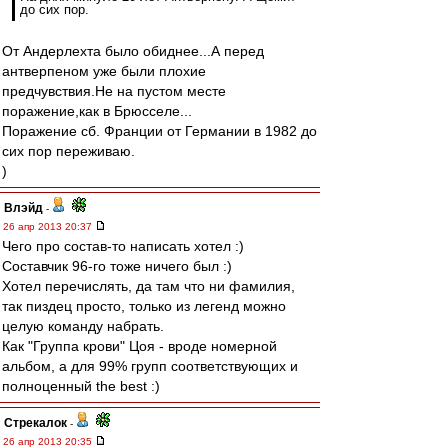
до сих пор.
От Андерлехта было обиднее...А перед
антверпеном уже были плохие
предчувствия.Не на пустом месте
поражение,как в Брюсселе...
Поражение сб. Франции от Германии в 1982 до
сих пор переживаю.
)
Влэйд
-
26 апр 2013 20:37
Чего про состав-то написать хотел :)
Составчик 96-го тоже ничего был :)
Хотел перечислять, да там что ни фамилия,
так пиздец просто, только из легенд можно
целую команду набрать.
Как "Группа крови" Цоя - вроде номерной
альбом, а для 99% групп соответствующих и
полноценный the best :)
Стрекалок
-
26 апр 2013 20:35