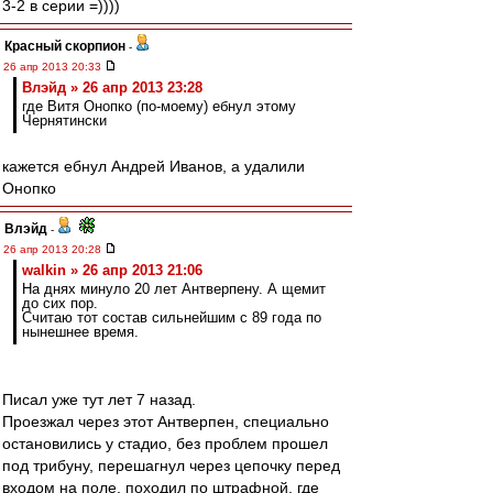
3-2 в серии =))))
Красный скорпион
-
26 апр 2013 20:33
Влэйд » 26 апр 2013 23:28
где Витя Онопко (по-моему) ебнул этому
Чернятински
кажется ебнул Андрей Иванов, а удалили
Онопко
Влэйд
-
26 апр 2013 20:28
walkin » 26 апр 2013 21:06
На днях минуло 20 лет Антверпену. А щемит
до сих пор.
Считаю тот состав сильнейшим с 89 года по
нынешнее время.
Писал уже тут лет 7 назад.
Проезжал через этот Антверпен, специально
остановились у стадио, без проблем прошел
под трибуну, перешагнул через цепочку перед
входом на поле, походил по штрафной, где