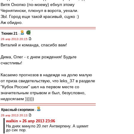
Витя Онопко (по-моему) ебнул этому
Чернятински, плюнул в ворота, уехали.
ЗЫ. Город еще такой красивый, сцуко :)
Аж обидно.
Тюнин 21
-
26 апр 2013 20:15
Виталий и команда, спасибо вам!
Дима, Олег - с днем рождения! Будьте
счастливы!
Касаемо прогнозов в надежде на долю малую
от приза свидетельствую, что leks_37 в разделе
"Кубок России" шел на первом месте со
значительным отрывом и был, безусловно,
недосягаем ))))))
Красный скорпион
-
26 апр 2013 20:13
walkin » 26 апр 2013 23:06
На днях минуло 20 лет Антверпену. А щемит
до сих пор.