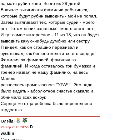
на матч рубин-кони. Всего их 29 детей.
Вначале вытягивали фамилии ребятишек,
которые будут рубин выводить - мой не попал.
Затем вытягивают тех, которые судей - моего
нет. Потом двоих запасных - моего опять нет.
И тут самое интересное - 11 из 13, что он будет
выводить какую-нибудь думбию или сестру.
Я видел, как он страшно переживал и
чувствовал, как бешено колотится его сердце.
Фамилия за фамилией, фамилия за
фамилией. И когда оставалось три бумажки и
тренер назвал не нашу фамилию, на весь
Манеж
разнеслось громогласное: "УРА!!!". Это надо
было видеть - абсолютное счастье скакало и
обнимало всех вокруг.
Сердце же отца ребенка было переполнено
гордостью.
Влэйд
-
26 апр 2013 20:55
walkin
,
Соглашусь.