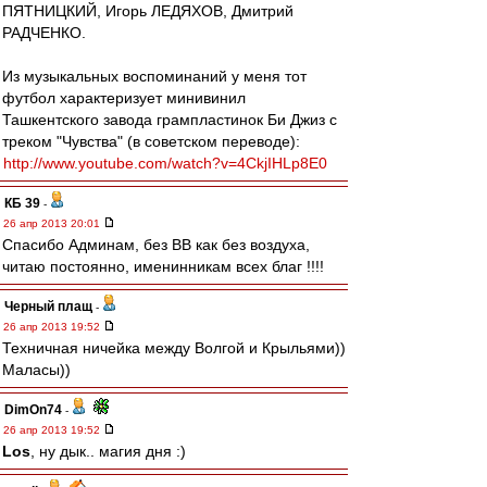
ПЯТНИЦКИЙ, Игорь ЛЕДЯХОВ, Дмитрий
РАДЧЕНКО.
Из музыкальных воспоминаний у меня тот
футбол характеризует минивинил
Ташкентского завода грампластинок Би Джиз с
треком "Чувства" (в советском переводе):
http://www.youtube.com/watch?v=4CkjIHLp8E0
КБ 39
-
26 апр 2013 20:01
Спасибо Админам, без ВВ как без воздуха,
читаю постоянно, именинникам всех благ !!!!
Черный плащ
-
26 апр 2013 19:52
Техничная ничейка между Волгой и Крыльями))
Маласы))
DimOn74
-
26 апр 2013 19:52
Los
, ну дык.. магия дня :)