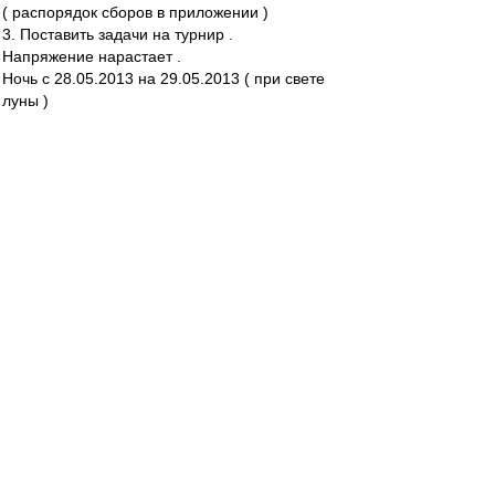
( распорядок сборов в приложении )
3. Поставить задачи на турнир .
Напряжение нарастает .
Ночь с 28.05.2013 на 29.05.2013 ( при свете
луны )
Беседа с Председателем СД вышла нелегкой (
впрочем , как всегда )
Интенсивность и дисциплина на сборах
предполагаются нешуточными .
Опуская некоторые детали сбора , которые
являются внутренней тайной и не подлежат
огласке , приведу отдельные пункты .
- Подъем . 9.00 ( охренеть , как рано ! )
- Завтрак , физподготовка , теория , ланч ,
тихий час , опять теория , отработка
стандартных положений - день расписан
практически по минутам .
Удалось убедить о необходимости включения в
меню 100 гр. бромонтана перед ужином .
Зато вынесли из номера телевизор , ноутбук и
мобильник .
Для вечернего отдыха в номере лишь 2 книги .