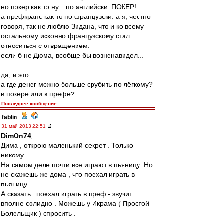
но покер как то ну... по английски. ПОКЕР!
а префкранс как то по французски. а я, честно
говоря, так не люблю Зидана, что и ко всему
остальному исконно французскому стал
относиться с отвращением.
если б не Дюма, вообще бы возненавидел...
да, и это...
а где денег можно больше срубить по лёгкому?
в покере или в префе?
Последнее сообщение
fablin
-
31 май 2013 22:51
DimOn74
,
Дима , открою маленький секрет . Только
никому .
На самом деле почти все играют в пьяницу .Но
не скажешь же дома , что поехал играть в
пьяницу .
А сказать : поехал играть в преф - звучит
вполне солидно . Можешь у Икрама ( Простой
Болельщик ) спросить .