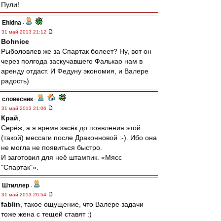
Пули!
Ehidna
-
31 май 2013 21:12
Bohnice
Рыболовлев же за Спартак болеет? Ну, вот он
через полгода заскучавшего Фалькао нам в
аренду отдаст. И Федуну экономия, и Валере
радость)
словесник
-
31 май 2013 21:06
Край
,
Серёж, а я время засёк до появления этой
(такой) мессаги после Драконновой :-). Ибо она
не могла не появиться быстро.
И заготовил для неё штампик. «Мясс
"Спартак"».
Штиллер
-
31 май 2013 20:54
fablin
, такое ощущение, что Валере задачи
тоже жена с тещей ставят :)