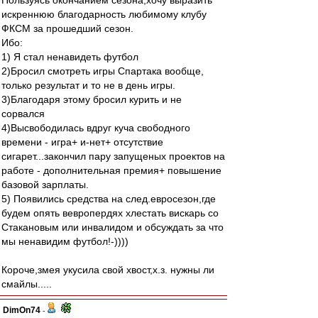
Пользуясь окончанием сезона,хочу выразить
искреннюю благодарность любимому клубу
ФКСМ за прошедший сезон.
Ибо:
1) Я стал ненавидеть футбол
2)Бросил смотреть игры Спартака вообще,
только результат и то не в день игры.
3)Благодаря этому бросил курить и не
сорвался
4)Высвободилась вдруг куча свободного
времени - игра+ и-нет+ отсутствие
сигарет...закончил пару запущеных проектов на
работе - дополнительная премия+ повышение
базовой зарплаты.
5) Появились средства на след.евросезон,где
будем опять вевропердях хлестать вискарь со
Стакановым или инвалидом и обсуждать за что
мы ненавидим футбол!-))))
Короче,змея укусила свой хвост,х.з. нужны ли
смайлы.....
DimOn74
-