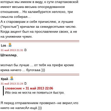
которых мы имеем в виду, к сути спартаковской
имеют весьма-весьма опосредованное
отношение... Но каламбурится неплохо, три
смысла собирая...
А к староверам и себя причисляю, и лучшие
("простые") кричалки за семидесятыми числю.
Когда акцент был на прославлении своих, а не
на унижении чужих.
Los
-
31 май 2013 21:31
Штиллер
,
молчал бы лучше ... от тебя на префе кроме
крика ничего ... бугогааа )))
Край
-
31 май 2013 21:24
словесник » 31 май 2013 22:06
Ибо она не могла не появиться быстро.
Я перед отправлением проверил--не верил,что
никто не написАл ещё.)))