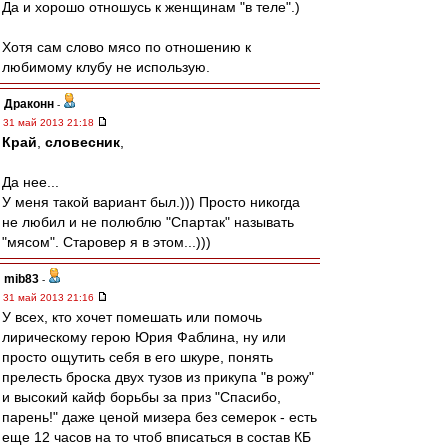
Да и хорошо отношусь к женщинам "в теле".)
Хотя сам слово мясо по отношению к
любимому клубу не использую.
Драконн
-
31 май 2013 21:18
Край
,
словесник
,
Да нее...
У меня такой вариант был.))) Просто никогда
не любил и не полюблю "Спартак" называть
"мясом". Старовер я в этом...)))
mib83
-
31 май 2013 21:16
У всех, кто хочет помешать или помочь
лирическому герою Юрия Фаблина, ну или
просто ощутить себя в его шкуре, понять
прелесть броска двух тузов из прикупа "в рожу"
и высокий кайф борьбы за приз "Спасибо,
парень!" даже ценой мизера без семерок - есть
еще 12 часов на то чтоб вписаться в состав КБ