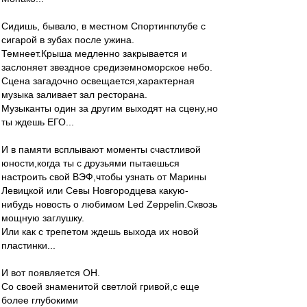
Сидишь, бывало, в местном Спортингклубе с
сигарой в зубах после ужина.
Темнеет.Крыша медленно закрывается и
заслоняет звездное средиземноморское небо.
Сцена загадочно освещается,характерная
музыка заливает зал ресторана.
Музыканты один за другим выходят на сцену,но
ты ждешь ЕГО...
И в памяти всплывают моменты счастливой
юности,когда ты c друзьями пытаешься
настроить свой ВЭФ,чтобы узнать от Марины
Левицкой или Севы Новгородцева какую-
нибудь новость о любимом Led Zeppelin.Сквозь
мощную заглушку.
Или как с трепетом ждешь выхода их новой
пластинки...
И вот появляется ОН.
Со своей знаменитой светлой гривой,с еще
более глубокими