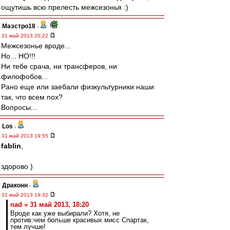
ощутишь всю прелесть межсезонья :)
Маэстро18
-
31 май 2013 20:22
Межсезонье вроде...
Но... НО!!!
Ни тебе срача, ни трансферов, ни
филофобов...
Рано еще или заебали физкультурники наши
так, что всем пох?
Вопросы...
Los
-
31 май 2013 19:55
fablin
,
здорово )
Драконн
-
31 май 2013 19:32
nad » 31 май 2013, 18:20
Вроде как уже выбирали? Хотя, не
против:чем больше красивых мисс Спартак,
тем лучше!