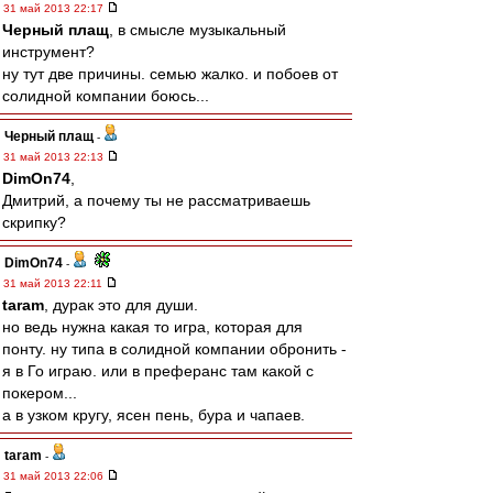
31 май 2013 22:17
Черный плащ
, в смысле музыкальный
инструмент?
ну тут две причины. семью жалко. и побоев от
солидной компании боюсь...
Черный плащ
-
31 май 2013 22:13
DimOn74
,
Дмитрий, а почему ты не рассматриваешь
скрипку?
DimOn74
-
31 май 2013 22:11
taram
, дурак это для души.
но ведь нужна какая то игра, которая для
понту. ну типа в солидной компании обронить -
я в Го играю. или в преферанс там какой с
покером...
а в узком кругу, ясен пень, бура и чапаев.
taram
-
31 май 2013 22:06