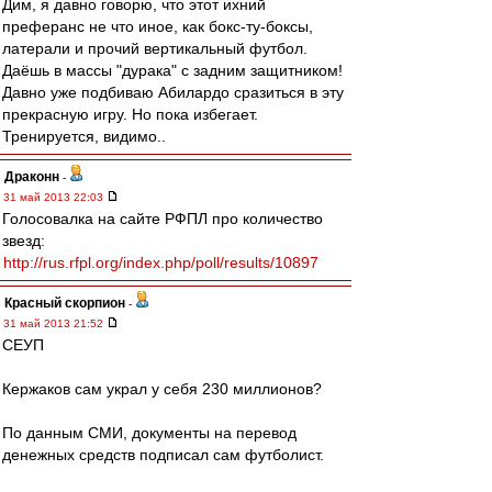
Дим, я давно говорю, что этот ихний
преферанс не что иное, как бокс-ту-боксы,
латерали и прочий вертикальный футбол.
Даёшь в массы "дурака" с задним защитником!
Давно уже подбиваю Абилардо сразиться в эту
прекрасную игру. Но пока избегает.
Тренируется, видимо..
Драконн
-
31 май 2013 22:03
Голосовалка на сайте РФПЛ про количество
звезд:
http://rus.rfpl.org/index.php/poll/results/10897
Красный скорпион
-
31 май 2013 21:52
СЕУП
Кержаков сам украл у себя 230 миллионов?
По данным СМИ, документы на перевод
денежных средств подписал сам футболист.