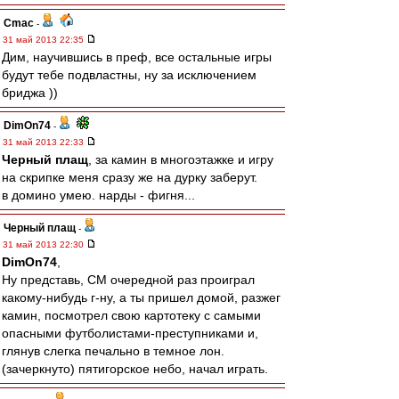
Cmac
-
31 май 2013 22:35
Дим, научившись в преф, все остальные игры
будут тебе подвластны, ну за исключением
бриджа ))
DimOn74
-
31 май 2013 22:33
Черный плащ
, за камин в многоэтажке и игру
на скрипке меня сразу же на дурку заберут.
в домино умею. нарды - фигня...
Черный плащ
-
31 май 2013 22:30
DimOn74
,
Ну представь, СМ очередной раз проиграл
какому-нибудь г-ну, а ты пришел домой, разжег
камин, посмотрел свою картотеку с самыми
опасными футболистами-преступниками и,
глянув слегка печально в темное лон.
(зачеркнуто) пятигорское небо, начал играть.