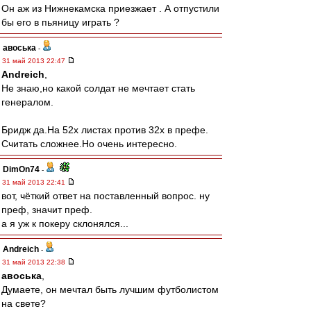
Он аж из Нижнекамска приезжает . А отпустили
бы его в пьяницу играть ?
авоська
-
31 май 2013 22:47
Andreich
,
Не знаю,но какой солдат не мечтает стать
генералом.
Бридж да.На 52х листах против 32х в префе.
Считать сложнее.Но очень интересно.
DimOn74
-
31 май 2013 22:41
вот, чёткий ответ на поставленный вопрос. ну
преф, значит преф.
а я уж к покеру склонялся...
Andreich
-
31 май 2013 22:38
авоська
,
Думаете, он мечтал быть лучшим футболистом
на свете?