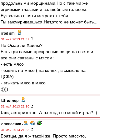
продольными морщинами.Но с такими же
игривыми глазами и волшебным голосом.
Буквально в пяти метрах от тебя.
Ты зажмуриваешься.Нет,этого не может быть...
irod sm
-
31 май 2013 21:37
Не Омар ли Хайям?
Есть три самые прекрасные вещи на свете и
все они связаны с мясом:
- есть мясо
- ездить на мясе ( на конях , в смысле на
ЦСКА)
- втыкать мясо в мясо
:))))
Штиллер
-
31 май 2013 21:36
Los
, авторитетно. А ты когда со мной играл? :)
словесник
-
31 май 2013 21:33
Братцы, да я ж такой же. Просто мясс-то,