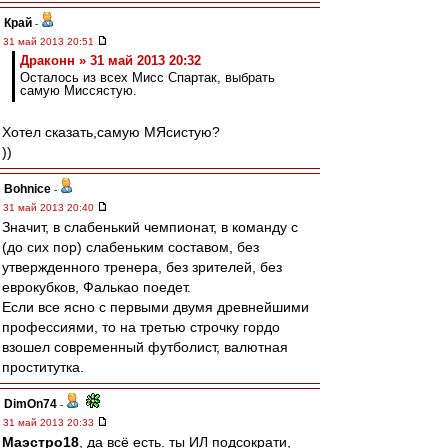
Край
-
31 май 2013 20:51
Драконн » 31 май 2013 20:32
Осталось из всех Мисс Спартак, выбрать
самую Миссястую.
Хотел сказать,самую МЯсистую?
))
Bohnice
-
31 май 2013 20:40
Значит, в слабенький чемпионат, в команду с
(до сих пор) слабеньким составом, без
утвержденного тренера, без зрителей, без
еврокубков, Фалькао поедет.
Если все ясно с первыми двумя древнейшими
профессиями, то на третью строчку гордо
взошел современный футболист, валютная
проститутка.
DimOn74
-
31 май 2013 20:33
Маэстро18
, да всё есть. ты ИЛ подсократи,