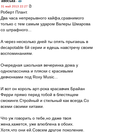
авоська
-
31 май 2013 22:27
Роберт Плант.
Два часа непрерывного кайфа,сравнимого
только с тем самым ударом Валеры Шмарова
со штрафного...
А через несколько дней ты опять прыгаешь в
decapotable 6й серии и едешь навстречу своим
воспоминаниям.
Очередная школьная вечеринка дома у
одноклассника и пляски с красивыми
девчонками под Roxy Music...
И вот он король арт-рока красавчик Брайан
Ферри прямо перед тобой в блестящем
смокинге.Стройный и стильный как всегда.Со
всеми своими хитами.
Что уж говорить о тебе,но даже твоя
жена,кажется, уже влюблена в обоих.
Хотя,что они ей.Совсем другое поколение.