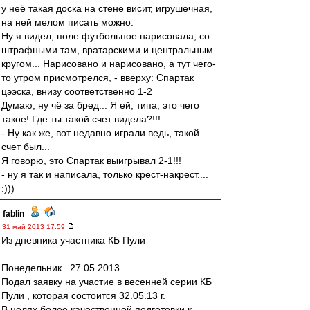
у неё такая доска на стене висит, игрушечная,
на ней мелом писать можно.
Ну я видел, поле футбольное нарисовала, со
штрафными там, вратарскими и центральным
кругом... Нарисовано и нарисовано, а тут чего-
то утром присмотрелся, - вверху: Спартак
цээска, внизу соответственно 1-2
Думаю, ну чё за бред... Я ей, типа, это чего
такое! Где ты такой счет видела?!!!
- Ну как же, вот недавно играли ведь, такой
счет был...
Я говорю, это Спартак выигрывал 2-1!!!
- ну я так и написала, только крест-накрест....
:)))
fablin
-
31 май 2013 17:59
Из дневника участника КБ Пули
Понедельник . 27.05.2013
Подал заявку на участие в весенней серии КБ
Пули , которая состоится 32.05.13 г.
В целях более качественной подготовки к