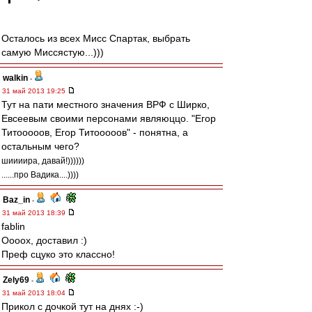
Осталось из всех Мисс Спартак, выбрать
самую Миссястую...)))
walkin
-
31 май 2013 19:25
Тут на пати местного значения ВРФ с Ширко,
Евсеевым своими персонами являюццо. "Егор
Титооооов, Егор Титооооов" - понятна, а
остальным чего?
шиииира, давай!))))))
......про Вадика....))))
Baz_in
-
31 май 2013 18:39
fablin
Оооох, доставил :)
Преф сцуко это классно!
Zely69
-
31 май 2013 18:04
Прикол с дочкой тут на днях :-)