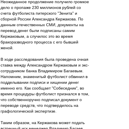
Неожиданное продолжение получило громкое
дело о пропаже 230 миллионов рублей со
счета футболиста питерского "Зенита" и
сборной России Александра Кержакова. По
данным отечественных СМИ, документы на
перевод денег были подписаны самим
Кержаковым, а случилос это во время
бракоразводного процесса с его бывшей
женой.
В ходе расследования была проведена очная
ставка между Александром Кержаковым и экс-
сотрудником банка Владимиром Багаевым.
Напомним, знаменитый футболист обвинил в
подделывании подписи и хищении денег
именно его. Как сообщает "Собеседник", во
время процедуры футболист признался в том,
что собственноручно подписал документ о
переводе средств, что подтвердилось на
графологической экспертизе.
Таким образом, на Кержакова может подать
встречный иск менеджер Владимир Багаев.