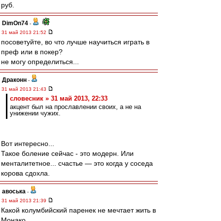
руб.
DimOn74
-
31 май 2013 21:52
посоветуйте, во что лучше научиться играть в
преф или в покер?
не могу определиться...
Драконн
-
31 май 2013 21:43
словесник » 31 май 2013, 22:33
акцент был на прославлении своих, а не на
унижении чужих.
Вот интересно...
Такое боление сейчас - это модерн. Или
менталитетное... счастье ― это когда у соседа
корова сдохла.
авоська
-
31 май 2013 21:39
Какой колумбийский паренек не мечтает жить в
Монако...