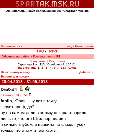
Официальный сайт болельщиков ФК "Спартак" Москва
Полная версия
Вход
•
Регистрация
FAQ
•
Поиск
Общение на сайте
Гостевая книга ВВ
»
Пред. тема
|
След. тема
Страница
1
из
213
[ Сообщений: 10612 ]
На страницу
1
,
2
,
3
,
4
,
5
...
213
След.
Начать новую тему
Добавить
Версия для печати
26.04.2013 - 31.05.2013
DimOn74
-
31 май 2013 22:59
fablin
, Юрий... ну вот в точку.
значит преф, да?
ну на самом деле в пользу покера говорило
лишь то, что его Штиллер пиарил.
я сильно глубоко в правила не влазил, усёк
только что и там и там карты.