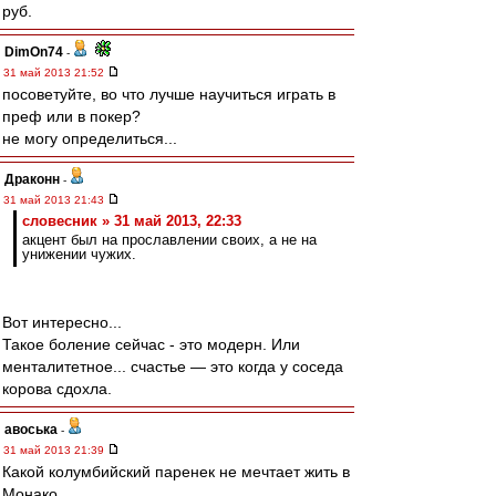
руб.
DimOn74
-
31 май 2013 21:52
посоветуйте, во что лучше научиться играть в
преф или в покер?
не могу определиться...
Драконн
-
31 май 2013 21:43
словесник » 31 май 2013, 22:33
акцент был на прославлении своих, а не на
унижении чужих.
Вот интересно...
Такое боление сейчас - это модерн. Или
менталитетное... счастье ― это когда у соседа
корова сдохла.
авоська
-
31 май 2013 21:39
Какой колумбийский паренек не мечтает жить в
Монако...