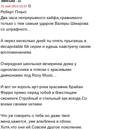
авоська
-
31 май 2013 22:27
Роберт Плант.
Два часа непрерывного кайфа,сравнимого
только с тем самым ударом Валеры Шмарова
со штрафного...
А через несколько дней ты опять прыгаешь в
decapotable 6й серии и едешь навстречу своим
воспоминаниям.
Очередная школьная вечеринка дома у
одноклассника и пляски с красивыми
девчонками под Roxy Music...
И вот он король арт-рока красавчик Брайан
Ферри прямо перед тобой в блестящем
смокинге.Стройный и стильный как всегда.Со
всеми своими хитами.
Что уж говорить о тебе,но даже твоя
жена,кажется, уже влюблена в обоих.
Хотя,что они ей.Совсем другое поколение.