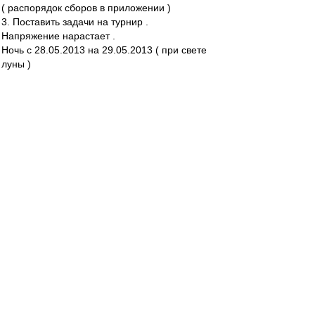
( распорядок сборов в приложении )
3. Поставить задачи на турнир .
Напряжение нарастает .
Ночь с 28.05.2013 на 29.05.2013 ( при свете
луны )
Беседа с Председателем СД вышла нелегкой (
впрочем , как всегда )
Интенсивность и дисциплина на сборах
предполагаются нешуточными .
Опуская некоторые детали сбора , которые
являются внутренней тайной и не подлежат
огласке , приведу отдельные пункты .
- Подъем . 9.00 ( охренеть , как рано ! )
- Завтрак , физподготовка , теория , ланч ,
тихий час , опять теория , отработка
стандартных положений - день расписан
практически по минутам .
Удалось убедить о необходимости включения в
меню 100 гр. бромонтана перед ужином .
Зато вынесли из номера телевизор , ноутбук и
мобильник .
Для вечернего отдыха в номере лишь 2 книги .