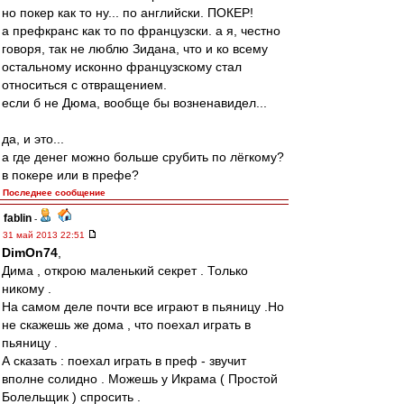
но покер как то ну... по английски. ПОКЕР!
а префкранс как то по французски. а я, честно
говоря, так не люблю Зидана, что и ко всему
остальному исконно французскому стал
относиться с отвращением.
если б не Дюма, вообще бы возненавидел...
да, и это...
а где денег можно больше срубить по лёгкому?
в покере или в префе?
Последнее сообщение
fablin
-
31 май 2013 22:51
DimOn74
,
Дима , открою маленький секрет . Только
никому .
На самом деле почти все играют в пьяницу .Но
не скажешь же дома , что поехал играть в
пьяницу .
А сказать : поехал играть в преф - звучит
вполне солидно . Можешь у Икрама ( Простой
Болельщик ) спросить .