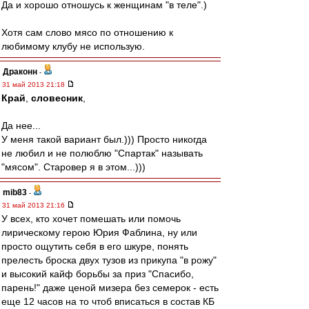
Да и хорошо отношусь к женщинам "в теле".)
Хотя сам слово мясо по отношению к
любимому клубу не использую.
Драконн
-
31 май 2013 21:18
Край
,
словесник
,
Да нее...
У меня такой вариант был.))) Просто никогда
не любил и не полюблю "Спартак" называть
"мясом". Старовер я в этом...)))
mib83
-
31 май 2013 21:16
У всех, кто хочет помешать или помочь
лирическому герою Юрия Фаблина, ну или
просто ощутить себя в его шкуре, понять
прелесть броска двух тузов из прикупа "в рожу"
и высокий кайф борьбы за приз "Спасибо,
парень!" даже ценой мизера без семерок - есть
еще 12 часов на то чтоб вписаться в состав КБ