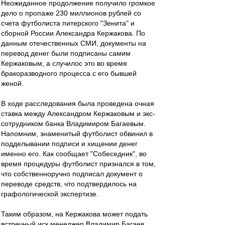
Неожиданное продолжение получило громкое
дело о пропаже 230 миллионов рублей со
счета футболиста питерского "Зенита" и
сборной России Александра Кержакова. По
данным отечественных СМИ, документы на
перевод денег были подписаны самим
Кержаковым, а случилос это во время
бракоразводного процесса с его бывшей
женой.
В ходе расследования была проведена очная
ставка между Александром Кержаковым и экс-
сотрудником банка Владимиром Багаевым.
Напомним, знаменитый футболист обвинил в
подделывании подписи и хищении денег
именно его. Как сообщает "Собеседник", во
время процедуры футболист признался в том,
что собственноручно подписал документ о
переводе средств, что подтвердилось на
графологической экспертизе.
Таким образом, на Кержакова может подать
встречный иск менеджер Владимир Багаев.