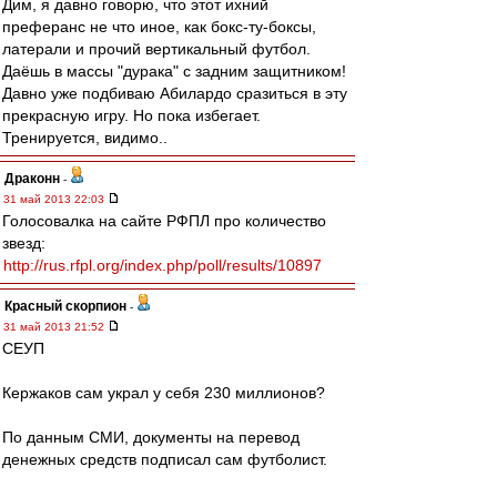
Дим, я давно говорю, что этот ихний
преферанс не что иное, как бокс-ту-боксы,
латерали и прочий вертикальный футбол.
Даёшь в массы "дурака" с задним защитником!
Давно уже подбиваю Абилардо сразиться в эту
прекрасную игру. Но пока избегает.
Тренируется, видимо..
Драконн
-
31 май 2013 22:03
Голосовалка на сайте РФПЛ про количество
звезд:
http://rus.rfpl.org/index.php/poll/results/10897
Красный скорпион
-
31 май 2013 21:52
СЕУП
Кержаков сам украл у себя 230 миллионов?
По данным СМИ, документы на перевод
денежных средств подписал сам футболист.