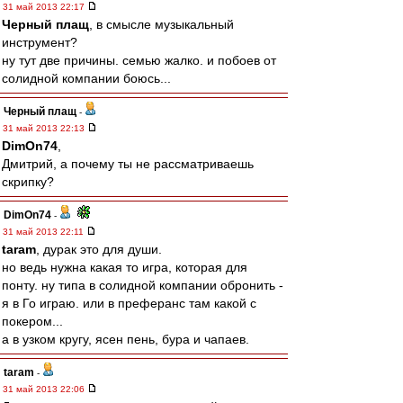
31 май 2013 22:17
Черный плащ
, в смысле музыкальный
инструмент?
ну тут две причины. семью жалко. и побоев от
солидной компании боюсь...
Черный плащ
-
31 май 2013 22:13
DimOn74
,
Дмитрий, а почему ты не рассматриваешь
скрипку?
DimOn74
-
31 май 2013 22:11
taram
, дурак это для души.
но ведь нужна какая то игра, которая для
понту. ну типа в солидной компании обронить -
я в Го играю. или в преферанс там какой с
покером...
а в узком кругу, ясен пень, бура и чапаев.
taram
-
31 май 2013 22:06