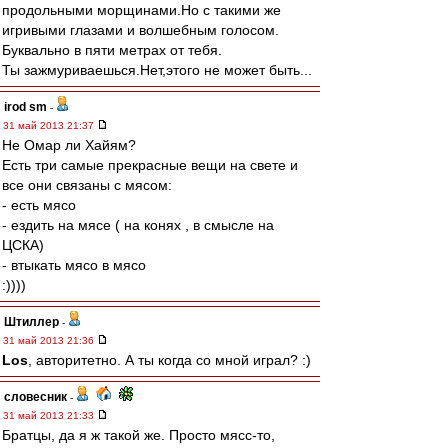
продольными морщинами.Но с такими же
игривыми глазами и волшебным голосом.
Буквально в пяти метрах от тебя.
Ты зажмуриваешься.Нет,этого не может быть...
irod sm
-
31 май 2013 21:37
Не Омар ли Хайям?
Есть три самые прекрасные вещи на свете и
все они связаны с мясом:
- есть мясо
- ездить на мясе ( на конях , в смысле на
ЦСКА)
- втыкать мясо в мясо
:))))
Штиллер
-
31 май 2013 21:36
Los
, авторитетно. А ты когда со мной играл? :)
словесник
-
31 май 2013 21:33
Братцы, да я ж такой же. Просто мясс-то,