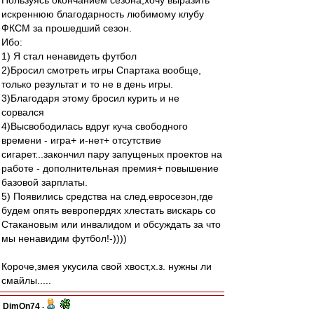
Пользуясь окончанием сезона,хочу выразить
искреннюю благодарность любимому клубу
ФКСМ за прошедший сезон.
Ибо:
1) Я стал ненавидеть футбол
2)Бросил смотреть игры Спартака вообще,
только результат и то не в день игры.
3)Благодаря этому бросил курить и не
сорвался
4)Высвободилась вдруг куча свободного
времени - игра+ и-нет+ отсутствие
сигарет...закончил пару запущеных проектов на
работе - дополнительная премия+ повышение
базовой зарплаты.
5) Появились средства на след.евросезон,где
будем опять вевропердях хлестать вискарь со
Стакановым или инвалидом и обсуждать за что
мы ненавидим футбол!-))))
Короче,змея укусила свой хвост,х.з. нужны ли
смайлы.....
DimOn74
-