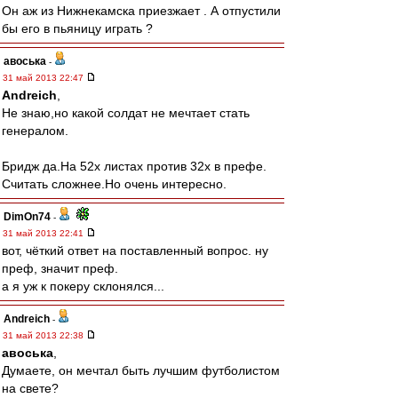
Он аж из Нижнекамска приезжает . А отпустили
бы его в пьяницу играть ?
авоська
-
31 май 2013 22:47
Andreich
,
Не знаю,но какой солдат не мечтает стать
генералом.
Бридж да.На 52х листах против 32х в префе.
Считать сложнее.Но очень интересно.
DimOn74
-
31 май 2013 22:41
вот, чёткий ответ на поставленный вопрос. ну
преф, значит преф.
а я уж к покеру склонялся...
Andreich
-
31 май 2013 22:38
авоська
,
Думаете, он мечтал быть лучшим футболистом
на свете?