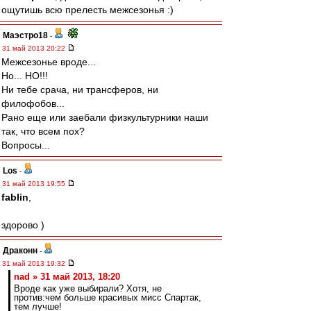
ощутишь всю прелесть межсезонья :)
Маэстро18
-
31 май 2013 20:22
Межсезонье вроде...
Но... НО!!!
Ни тебе срача, ни трансферов, ни
филофобов...
Рано еще или заебали физкультурники наши
так, что всем пох?
Вопросы...
Los
-
31 май 2013 19:55
fablin
,
здорово )
Драконн
-
31 май 2013 19:32
nad » 31 май 2013, 18:20
Вроде как уже выбирали? Хотя, не
против:чем больше красивых мисс Спартак,
тем лучше!