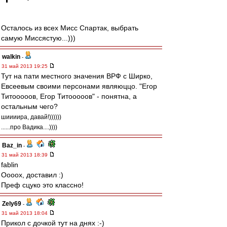
Осталось из всех Мисс Спартак, выбрать
самую Миссястую...)))
walkin
-
31 май 2013 19:25
Тут на пати местного значения ВРФ с Ширко,
Евсеевым своими персонами являюццо. "Егор
Титооооов, Егор Титооооов" - понятна, а
остальным чего?
шиииира, давай!))))))
......про Вадика....))))
Baz_in
-
31 май 2013 18:39
fablin
Оооох, доставил :)
Преф сцуко это классно!
Zely69
-
31 май 2013 18:04
Прикол с дочкой тут на днях :-)