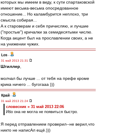
которых мы имеем в виду, к сути спартаковской
имеют весьма-весьма опосредованное
отношение... Но каламбурится неплохо, три
смысла собирая...
А к староверам и себя причисляю, и лучшие
("простые") кричалки за семидесятыми числю.
Когда акцент был на прославлении своих, а не
на унижении чужих.
Los
-
31 май 2013 21:31
Штиллер
,
молчал бы лучше ... от тебя на префе кроме
крика ничего ... бугогааа )))
Край
-
31 май 2013 21:24
словесник » 31 май 2013 22:06
Ибо она не могла не появиться быстро.
Я перед отправлением проверил--не верил,что
никто не написАл ещё.)))