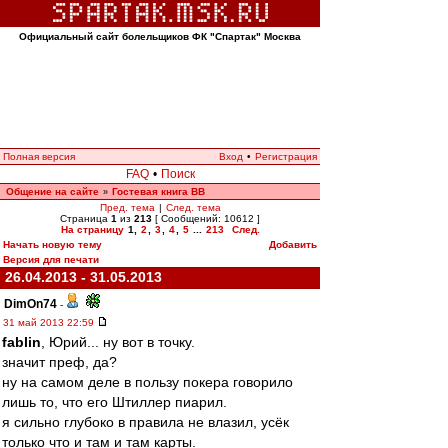
Официальный сайт болельщиков ФК "Спартак" Москва
Полная версия
Вход
•
Регистрация
FAQ
•
Поиск
Общение на сайте
Гостевая книга ВВ
»
Пред. тема
|
След. тема
Страница
1
из
213
[ Сообщений: 10612 ]
На страницу
1
,
2
,
3
,
4
,
5
...
213
След.
Начать новую тему
Добавить
Версия для печати
26.04.2013 - 31.05.2013
DimOn74
-
31 май 2013 22:59
fablin
, Юрий... ну вот в точку.
значит преф, да?
ну на самом деле в пользу покера говорило
лишь то, что его Штиллер пиарил.
я сильно глубоко в правила не влазил, усёк
только что и там и там карты.