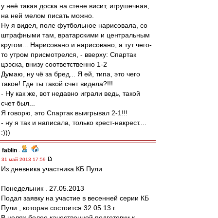
у неё такая доска на стене висит, игрушечная,
на ней мелом писать можно.
Ну я видел, поле футбольное нарисовала, со
штрафными там, вратарскими и центральным
кругом... Нарисовано и нарисовано, а тут чего-
то утром присмотрелся, - вверху: Спартак
цээска, внизу соответственно 1-2
Думаю, ну чё за бред... Я ей, типа, это чего
такое! Где ты такой счет видела?!!!
- Ну как же, вот недавно играли ведь, такой
счет был...
Я говорю, это Спартак выигрывал 2-1!!!
- ну я так и написала, только крест-накрест....
:)))
fablin
-
31 май 2013 17:59
Из дневника участника КБ Пули
Понедельник . 27.05.2013
Подал заявку на участие в весенней серии КБ
Пули , которая состоится 32.05.13 г.
В целях более качественной подготовки к