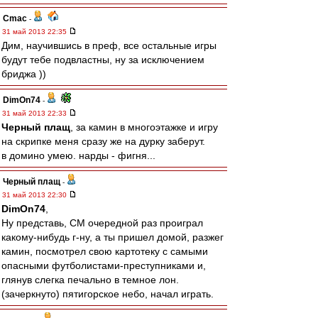
Cmac
-
31 май 2013 22:35
Дим, научившись в преф, все остальные игры
будут тебе подвластны, ну за исключением
бриджа ))
DimOn74
-
31 май 2013 22:33
Черный плащ
, за камин в многоэтажке и игру
на скрипке меня сразу же на дурку заберут.
в домино умею. нарды - фигня...
Черный плащ
-
31 май 2013 22:30
DimOn74
,
Ну представь, СМ очередной раз проиграл
какому-нибудь г-ну, а ты пришел домой, разжег
камин, посмотрел свою картотеку с самыми
опасными футболистами-преступниками и,
глянув слегка печально в темное лон.
(зачеркнуто) пятигорское небо, начал играть.