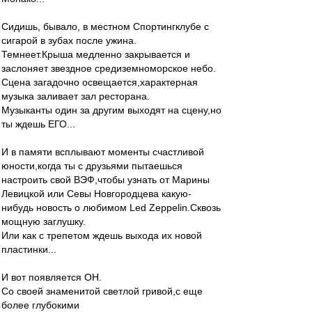
Сидишь, бывало, в местном Спортингклубе с
сигарой в зубах после ужина.
Темнеет.Крыша медленно закрывается и
заслоняет звездное средиземноморское небо.
Сцена загадочно освещается,характерная
музыка заливает зал ресторана.
Музыканты один за другим выходят на сцену,но
ты ждешь ЕГО...
И в памяти всплывают моменты счастливой
юности,когда ты c друзьями пытаешься
настроить свой ВЭФ,чтобы узнать от Марины
Левицкой или Севы Новгородцева какую-
нибудь новость о любимом Led Zeppelin.Сквозь
мощную заглушку.
Или как с трепетом ждешь выхода их новой
пластинки...
И вот появляется ОН.
Со своей знаменитой светлой гривой,с еще
более глубокими