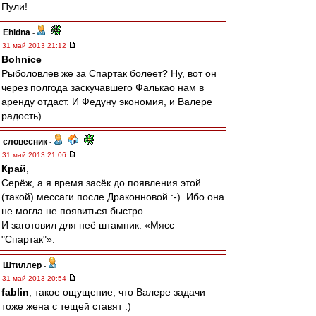
Пули!
Ehidna
-
31 май 2013 21:12
Bohnice
Рыболовлев же за Спартак болеет? Ну, вот он
через полгода заскучавшего Фалькао нам в
аренду отдаст. И Федуну экономия, и Валере
радость)
словесник
-
31 май 2013 21:06
Край
,
Серёж, а я время засёк до появления этой
(такой) мессаги после Драконновой :-). Ибо она
не могла не появиться быстро.
И заготовил для неё штампик. «Мясс
"Спартак"».
Штиллер
-
31 май 2013 20:54
fablin
, такое ощущение, что Валере задачи
тоже жена с тещей ставят :)