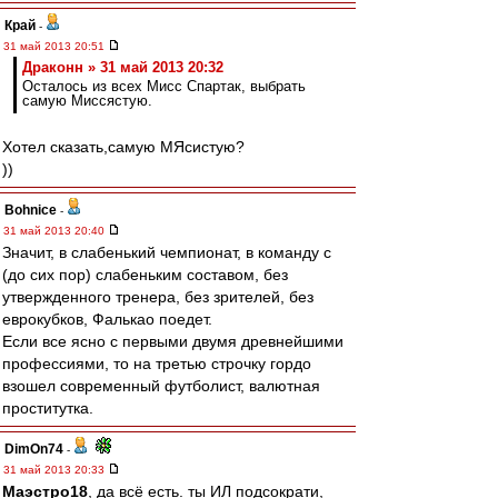
Край
-
31 май 2013 20:51
Драконн » 31 май 2013 20:32
Осталось из всех Мисс Спартак, выбрать
самую Миссястую.
Хотел сказать,самую МЯсистую?
))
Bohnice
-
31 май 2013 20:40
Значит, в слабенький чемпионат, в команду с
(до сих пор) слабеньким составом, без
утвержденного тренера, без зрителей, без
еврокубков, Фалькао поедет.
Если все ясно с первыми двумя древнейшими
профессиями, то на третью строчку гордо
взошел современный футболист, валютная
проститутка.
DimOn74
-
31 май 2013 20:33
Маэстро18
, да всё есть. ты ИЛ подсократи,