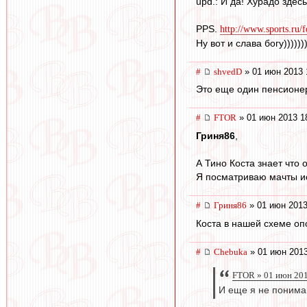
upd.: И да! Хурадо здес
PPS.
http://www.sports.ru/
Ну вот и слава богу))))))))
#
shvedD
» 01 июн 2013 
Это еще один пенсионер
#
FTOR
» 01 июн 2013 1
Гриня86
,
А Тино Коста знает что 
Я посматриваю мачты исп
#
Гриня86
» 01 июн 2013
Коста в нашей схеме оп
#
Chebuka
» 01 июн 2013
FTOR » 01 июн 201
И еще я не понима