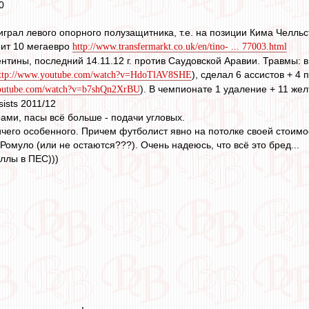
0
играл левого опорного полузащитника, т.е. на позиции Кима Челль
оит 10 мегаевро
http://www.transfermarkt.co.uk/en/tino- ... 77003.html
ентины, последний 14.11.12 г. против Саудовской Аравии. Травмы:
), сделал 6 ассистов + 4 
ttp://www.youtube.com/watch?v=HdoTlAV8SHE
). В чемпионате 1 удаление + 11 желт
youtube.com/watch?v=b7shQn2XrBU
sists 2011/12
ами, пасы всё больше - подачи угловых.
ичего особенного. Причем футболист явно на потолке своей стоимос
Ромуло (или не остаются???). Очень надеюсь, что всё это бред...
иллы в ПЕС)))