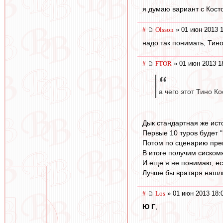
я думаю вариант с Косто
#
Olsson
» 01 июн 2013 1
надо так понимать, Тин
#
FTOR
» 01 июн 2013 1
а чего этот Тино 
Дык стандартная же ист
Первые 10 туров будет "
Потом по сценарию превр
В итоге получим сиском
И еще я не понимаю, ес
Лучше бы вратаря нашли
#
Los
» 01 июн 2013 18:
Ю Г
,