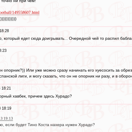
ь точно ни при чем!
football/149558607.html
))))))))))
18:28
, который едет сюда доигрывать... Очередной чей то распил бабла.
8:23
он опорник?)) Или уже можно сразу начинать его хуесосить за обре
анской лиги, и могу сказать, что он не опорник ни разу, и в оборон
 18:21
орный хавбек, причем здесь Хурадо?
 18:19
3 19:13
ю, если будет Тино Коста нахера нужен Хурадо?