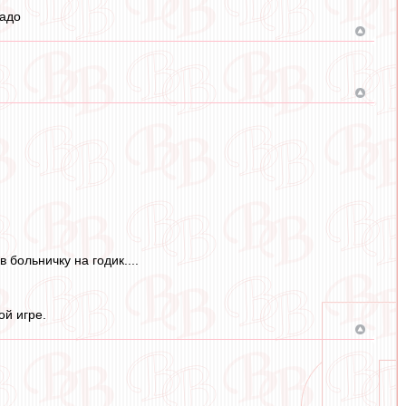
радо
 больничку на годик....
ой игре.