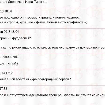
ть с Дневников Иона Тихого ..
13 18:06
ам последнего интервью Карпина и понял главное...
ием - фобы, курящие - филы. Новый виток конфликта =)
юн 2013 18:04
 хороший фудбалист?
о уже по рукам вдарили, осталось только справку от доктора принест
н 2013 18:04
удет чоткий?
013 17:53
анная или все-таки икра благородных сортов?
17:53
в и с отсутствием адекватного тренера Спартак не станет чемпионо