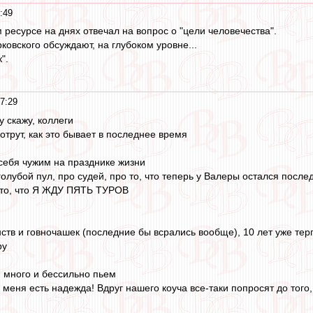
:49
 ресурсе на днях отвечал на вопрос о "цели человечества".
ковского обсуждают, на глубоком уровне...
".
7:29
у скажу, коллеги
отрут, как это бывает в последнее время
 себя чужим на празднике жизни
голубой пул, про судей, про то, что теперь у Валеры остался п
то, что Я ЖДУ ПЯТЬ ТУРОВ
ств и говночашек (последние бы всрались вообще), 10 лет уже те
ру
 много и бессильно пьем
 у меня есть надежда! Вдруг нашего коуча все-таки попросят до тог