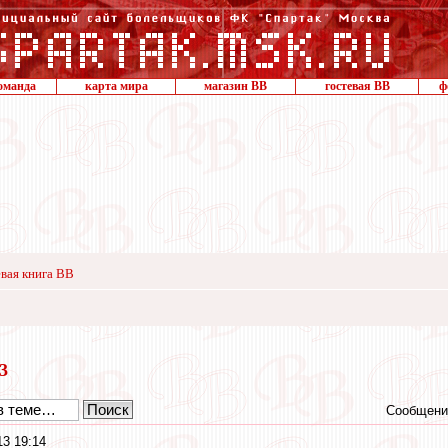
оманда
карта мира
магазин ВВ
гостевая ВВ
ф
вая книга ВВ
13
Сообщени
3 19:14