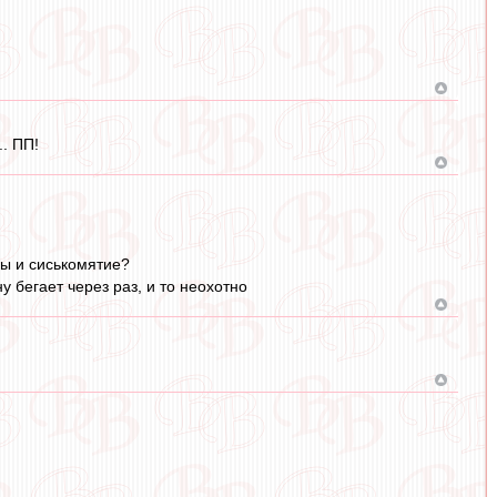
. ПП!
зы и сиськомятие?
у бегает через раз, и то неохотно