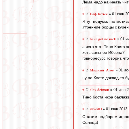
Лема надо начинать чита
#
НафНафыч
» 01 июн 20
Я тут подумал по мотив
Утренние борцы с курен
#
have got no nick
» 01 и
а чего этот Тино Коста
хоть сильнее Ибсона?
говноресурс говорит, чт
#
Мирный_Атом
» 01 ию
ну по Косте доклад-то б
#
alex deimon
» 01 июн 2
Тино Коста икра баклаж
#
shvedD
» 01 июн 2013 
С таким подбором игроко
Солнца)