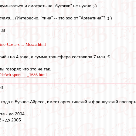
думываться и смотреть на "буковки" не нужно ;-).
око...
(Интересно, "тина" -- это эхо от "Аргентина"? ;) )
:38
Tino-Costa-s ... Moscu.html
ючён на 4 года, а сумма трансфера составила 7 млн. €.
ы говорят, что это не так.
/de/wb-sport ... _1686.html
31
 года в Буэнос-Айресе, имеет аргентинский и французский паспорт
re - до 2004
2 - до 2005