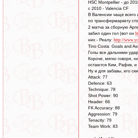
HSC Montpellier - до 201
с 2010 - Valencia CF
В Валенсии чаще всего 
по трансфермаркету ст
2 матча за сборную Арг
забил один гол (вот он
h
них - Реалу:
http://www.
Tino Costa: Goals and As
Голы все дальними удар
Короче, мягко говоря, н
остаются Ким, Рафик, и 
Ну и для забавы, его ск
Attack: 77
Defence: 63
Technique: 78
Shot Power: 90
Header: 66
FK Accuracy: 88
Aggression: 79
Tenacity: 79
Team Work: 83