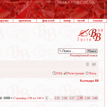
орумы
прогнозы
фан-клуб
юмор
музей
ссылки
Расширенный поиск
FAQ
Регистрация
Вход
Календарь ВВ
138
й: 6988 •
Страница
138
из
140
•
1
...
135
136
137
139
140