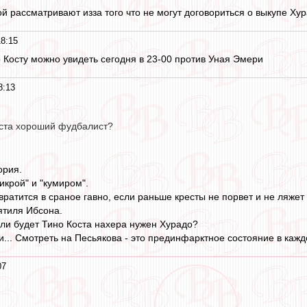
й рассматривают изза того что не могут договориться о выкупе Ху
8:15
о Косту можно увидеть сегодня в 23-00 против Уная Эмери
8:13
Коста хороший фудбалист?
ория.
икрой" и "кумиром".
атится в сраное гавно, если раньше кресты не порвет и не ляжет в
ятиля Ибсона.
ли будет Тино Коста нахера нужен Хурадо?
... Смотреть на Песьякова - это прединфарктное состояние в кажд
07