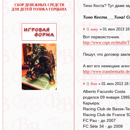
СБОР ДЕНЕЖНЫХ СРЕДСТВ
Тино Коста? Тут даже за
ДЛЯ ДЕТЕЙ ТОЛИКА ГЕРЦЫНА
Тино Коста___Тина! Ст
#
wasy
» 01 июн 2013 18
Вот первоисточник.
http://www.cope.es/detalle/
Пишут, что договор закл
А вот его немецкие агент
http://www.transfermarkt.de
#
flint
» 01 июн 2013 18:
Alberto Facundo Costa
родился 09 января 1985
Карьера:
Racing Club de Basse-Ter
Racing Club de France 9
FC Pau - до 2007
FC Sète 34 - до 2008