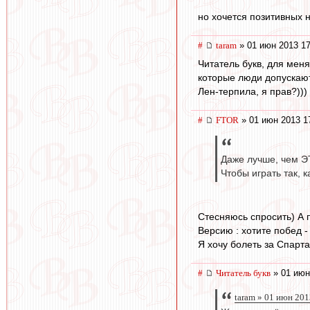
но хочется позитивных 
#
taram
» 01 июн 2013 17
Читатель букв, для мен
которые люди допускают
Лен-терпила, я прав?)))
#
FTOR
» 01 июн 2013 1
Даже лучше, чем Э
Чтобы играть так, 
Стесняюсь спросить) А п
Версию : хотите побед -
Я хочу болеть за Спарта
#
Читатель букв
» 01 июн
taram » 01 июн 201