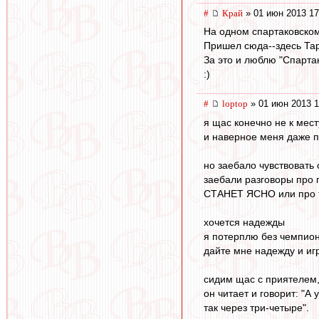
#
Край
» 01 июн 2013 17
На одном спартаковском
Пришел сюда--здесь Тар
За это и люблю "Спартак
:)
#
loptop
» 01 июн 2013 1
я щас конечно не к мест
и наверное меня даже п
но заебало чувствовать
заебали разговоры про 
СТАНЕТ ЯСНО или про 
хочется надежды
я потерплю без чемпион
дайте мне надежду и иг
сидим щас с приятелем,
он читает и говорит: "А
так через три-четыре".