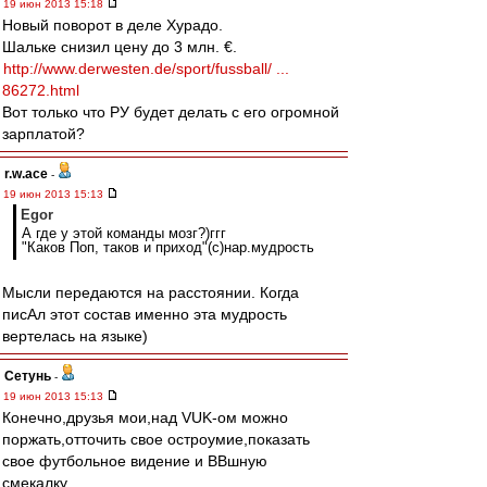
19 июн 2013 15:18
Новый поворот в деле Хурадо.
Шальке снизил цену до 3 млн. €.
http://www.derwesten.de/sport/fussball/ ...
86272.html
Вот только что РУ будет делать с его огромной
зарплатой?
r.w.ace
-
19 июн 2013 15:13
Egor
А где у этой команды мозг?)ггг
"Каков Поп, таков и приход"(с)нар.мудрость
Мысли передаются на расстоянии. Когда
писАл этот состав именно эта мудрость
вертелась на языке)
Сетунь
-
19 июн 2013 15:13
Конечно,друзья мои,над VUK-ом можно
поржать,отточить свое остроумие,показать
свое футбольное видение и ВВшную
смекалку...