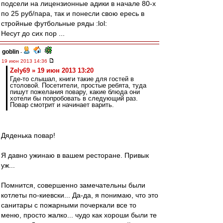
подсели на лицензионные адики в начале 80-х
по 25 руб/пара, так и понесли свою ересь в
стройные футбольные ряды :lol:
Несут до сих пор ...
goblin
-
19 июн 2013 14:36
Zely69 » 19 июн 2013 13:20
Где-то слышал, книги такие для гостей в
столовой. Посетители, простые ребята, туда
пишут пожелания повару, какие блюда они
хотели бы попробовать в следующий раз.
Повар смотрит и начинает варить.
Дяденька повар!
Я давно ужинаю в вашем ресторане. Привык
уж...
Помнится, совершенно замечательны были
котлеты по-киевски... Да-да, я понимаю, что это
санитары с пожарными почеркали все то
меню, просто жалко... чудо как хороши были те