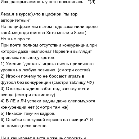
Ишь,раскрываемость у него повысилась...."(Л)
Леха,я в курсе:),что в цифири "ты вор
авторитетный"
Но по цифрам мы в этом годе закончили вроде
как 4-ми,поди фигово.Хотя могли и 8-ми:).
Но я не про то.
При почти полном отсутствии конкуренции,при
которой даже чемпионат Норвегии выглядит
привлекательнее,у кротов:
1) Умение "достать" игрока очень приличного
уровня на любую позицию. (смотри состав)
2) Игроки почему то не бросают играть в
футбол без конкуренции (смотри таблицу ЧУ)
3) Отсюда стадион забит под завязку почти
всегда (смотри статистику)
4) В ЛЕ и ЛЧ успехи видны даже слепому,хотя
конкуренции нет (смотри там же)
5) Никакой текучки кадров.
6) Ошибки с покупкой игроков на позиции? Я
не помню,если честно.
Ну а как играет шахта можешь спросить у