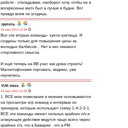
работе - откладываю, наоборот хочу чтобы не в
воскресенье матч был а лучше в будни. Вот
правда всем не угодишь.
зpитель
-
19 июн 2013 12:58
Все эти вторые команды- хуета-хуетища. И
созданы только для повышения цены за
молодых балбесов... Нет в них никакого
спортивного смысла.
И ещё теперь на ВВ учат, как дома строить!
Магнитофонами торговать, видимо, уже
научились.
VUK-slava
-
19 июн 2013 12:56
1. ВСЕ мои пожелания и мнения основываются
на просмотре игр команд и интервью их
тренеров, которые используют схему 1-4-2-3-1.
ВСЕ эти команды имеют сильных крайних п/з и
атакующие действия ведутся чаще всего через
крайних п/з, что в Баварии , что в РМ.