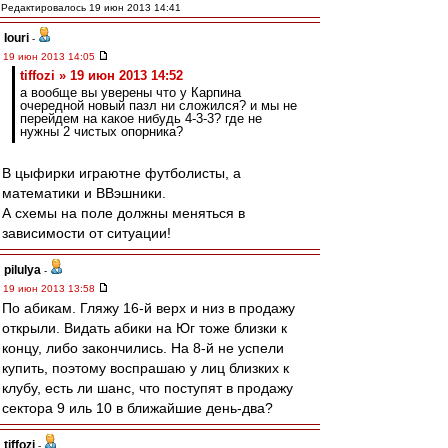
Редактировалось 19 июн 2013 14:41
Iouri
-
19 июн 2013 14:05
tiffozi » 19 июн 2013 14:52
а вообще вы уверены что у Карпина
очередной новый пазл ни сложился? и мы не
перейдем на какое нибудь 4-3-3? где не
нужны 2 чистых опорника?
В цыфирки играютне футболисты, а
математики и ВВэшники.
А схемы на поле должны меняться в
зависимости от ситуации!
pilulya
-
19 июн 2013 13:58
По абикам. Гляжу 16-й верх и низ в продажу
открыли. Видать абики на Юг тоже близки к
концу, либо закончились. На 8-й не успели
купить, поэтому воспрашаю у лиц близких к
клубу, есть ли шанс, что поступят в продажу
сектора 9 иль 10 в ближайшие день-два?
tiffozi
-