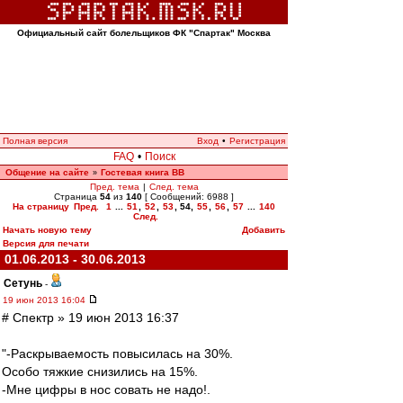
Официальный сайт болельщиков ФК "Спартак" Москва
Полная версия
Вход
•
Регистрация
FAQ
•
Поиск
Общение на сайте
Гостевая книга ВВ
»
Пред. тема
|
След. тема
Страница
54
из
140
[ Сообщений: 6988 ]
На страницу
Пред.
1
...
51
,
52
,
53
,
54
,
55
,
56
,
57
...
140
След.
Начать новую тему
Добавить
Версия для печати
01.06.2013 - 30.06.2013
Сетунь
-
19 июн 2013 16:04
# Спектр » 19 июн 2013 16:37
"-Раскрываемость повысилась на 30%.
Особо тяжкие снизились на 15%.
-Мне цифры в нос совать не надо!.