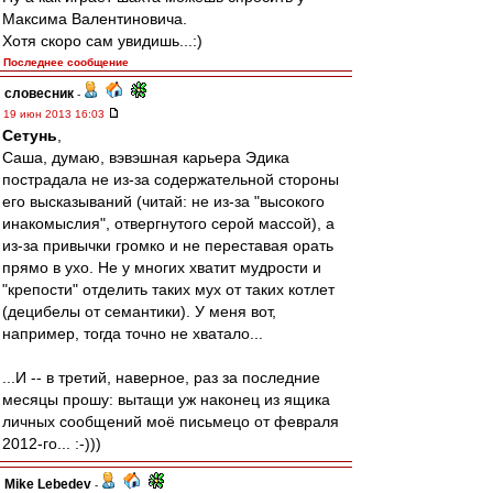
Максима Валентиновича.
Хотя скоро сам увидишь...:)
Последнее сообщение
словесник
-
19 июн 2013 16:03
Сетунь
,
Саша, думаю, вэвэшная карьера Эдика
пострадала не из-за содержательной стороны
его высказываний (читай: не из-за "высокого
инакомыслия", отвергнутого серой массой), а
из-за привычки громко и не переставая орать
прямо в ухо. Не у многих хватит мудрости и
"крепости" отделить таких мух от таких котлет
(децибелы от семантики). У меня вот,
например, тогда точно не хватало...
...И -- в третий, наверное, раз за последние
месяцы прошу: вытащи уж наконец из ящика
личных сообщений моё письмецо от февраля
2012-го... :-)))
Mike Lebedev
-