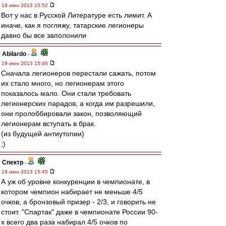
19 июн 2013 15:52
Вот у нас в Русской Литературе есть лимит. А
иначе, как я погляжу, татарские легионеры
давно бы все заполонили
Abilardo
-
19 июн 2013 15:46
Сначала легионеров перестали сажать, потом
их стало много, но легионерам этого
показалось мало. Они стали требовать
легионерских парадов, а когда им разрешили,
они пролоббировали закон, позволяющий
легионерам вступать в брак.
(из будущей антиутопии)
;)
Спектр
-
19 июн 2013 15:45
А уж об уровне конкуренции в чемпионате, в
котором чемпион набирает не меньше 4/5
очков, а бронзовый призер - 2/3, и говорить не
стоит. "Спартак" даже в чемпионате России 90-
х всего два раза набирал 4/5 очков по