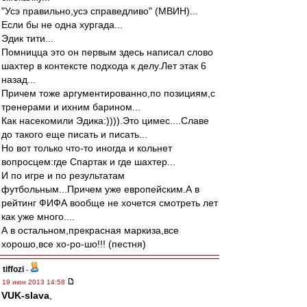
"Усэ правильно,усэ справедливо" (МВИН)...
Если бы не одна хургада...
Эдик тити...
Помницца это он первым здесь написал слово
шахтер в контексте подхода к делу.Лет этак 6
назад...
Причем тоже аргументированно,по позициям,с
тренерами и ихним барином...
Как насекомили Эдика:)))).Это цимес....Славе
до такого еще писать и писать...
Но вот только что-то иногда и кольнет
вопросцем:где Спартак и где шахтер...
И по игре и по результатам
футбольным...Причем уже европейским.А в
рейтинг ФИФА вообще не хочется смотреть лет
как уже много....
А в остальном,прекрасная маркиза,все
хорошо,все хо-ро-шо!!! (пестня)
tiffozi
-
19 июн 2013 14:58
VUK-slava
,