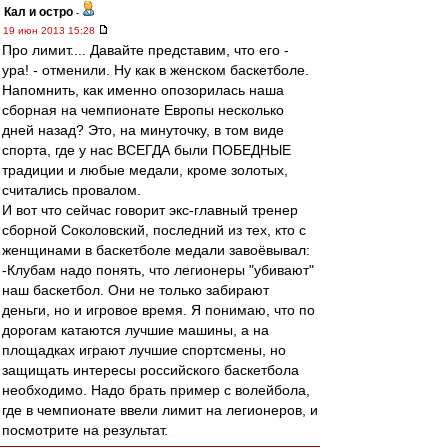
Кал и остро
-
19 июн 2013 15:28
Про лимит.... Давайте представим, что его -
ура! - отменили. Ну как в женском баскетболе.
Напомнить, как именно опозорилась наша
сборная на чемпионате Европы несколько
дней назад? Это, на минуточку, в том виде
спорта, где у нас ВСЕГДА были ПОБЕДНЫЕ
традиции и любые медали, кроме золотых,
считались провалом.
И вот что сейчас говорит экс-главный тренер
сборной Соколовский, последний из тех, кто с
женщинами в баскетболе медали завоёвывал:
-Клубам надо понять, что легионеры "убивают"
наш баскетбол. Они не только забирают
деньги, но и игровое время. Я понимаю, что по
дорогам катаются лучшие машины, а на
площадках играют лучшие спортсмены, но
защищать интересы российского баскетбола
необходимо. Надо брать пример с волейбола,
где в чемпионате ввели лимит на легионеров, и
посмотрите на результат.