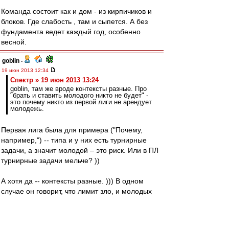
Команда состоит как и дом - из кирпичиков и
блоков. Где слабость , там и сыпется. А без
фундамента ведет каждый год, особенно
весной.
goblin
-
19 июн 2013 12:34
Спектр » 19 июн 2013 13:24
goblin, там же вроде контексты разные. Про
"брать и ставить молодого никто не будет" -
это почему никто из первой лиги не арендует
молодежь.
Первая лига была для примера ("Почему,
например,") -- типа и у них есть турнирные
задачи, а значит молодой – это риск. Или в ПЛ
турнирные задачи мельче? ))
А хотя да -- контексты разные. ))) В одном
случае он говорит, что лимит зло, и молодых
тренеры готовы ставить. А в другом, что нужен
"Спартак-2" в первой лиге, потому как молодых
никто не готов ставить. Разные вещи