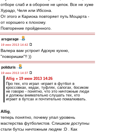
отборе слаб и в обороне не цепок. Все не хуже
Хурадо, Челя или Ибсона.
От этого и Кариока повторяет путь Моцарта -
от хорошего к плохому.
Повторение пройденного.
arsgarage
-
19 июн 2013 14:42
Валера вам устроит Адскую кухню,
"поворишки"!! ))
poliduris
-
19 июн 2013 14:37
Allig » 19 июн 2013 14:26
Про тех, кто играл -играет в футбол в
кроссовках, кедах, туфлях, сапогах, босиком
не говорю - понятно, что это ничтожные люди
и должны внимательно слушать тех, кто
играет в бутсах и почтительно помалкивать.
Allig
,
теперь понятно, почему упал уровень
мастерства футболистов. Слишком доступны
стали бутсы ничтожным людям :D . Как