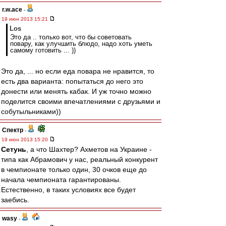
r.w.ace
-
19 июн 2013 15:21
Los
Это да .. только вот, что бы советовать
повару, как улучшить блюдо, надо хоть уметь
самому готовить ... ))
Это да, ... но если еда повара не нравится, то
есть два варианта: попытаться до него это
донести или менять кабак. И уж точно можно
поделится своими впечатлениями с друзьями и
собутыльниками))
Спектр
-
19 июн 2013 15:20
Сетунь
, а что Шахтер? Ахметов на Украине -
типа как Абрамович у нас, реальный конкурент
в чемпионате только один, 30 очков еще до
начала чемпионата гарантированы.
Естественно, в таких условиях все будет
заебись.
wasy
-