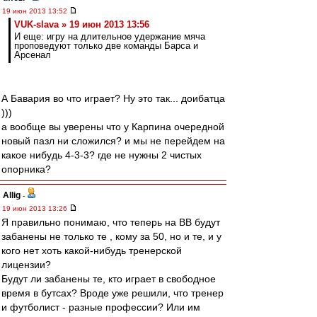
19 июн 2013 13:52
VUK-slava » 19 июн 2013 13:56
И еще: игру на длительное удержание мяча
проповедуют только две команды Барса и
Арсенал
А Бавария во что играет? Ну это так... доибатца
)))
а вообще вы уверены что у Карпина очередной
новый пазл ни сложился? и мы не перейдем на
какое нибудь 4-3-3? где не нужны 2 чистых
опорника?
Allig
-
19 июн 2013 13:26
Я правильно понимаю, что теперь на ВВ будут
забанены не только те , кому за 50, но и те, и у
кого нет хоть какой-нибудь тренерской
лицензии?
Будут ли забанены те, кто играет в свободное
время в бутсах? Вроде уже решили, что тренер
и футболист - разные профессии? Или им