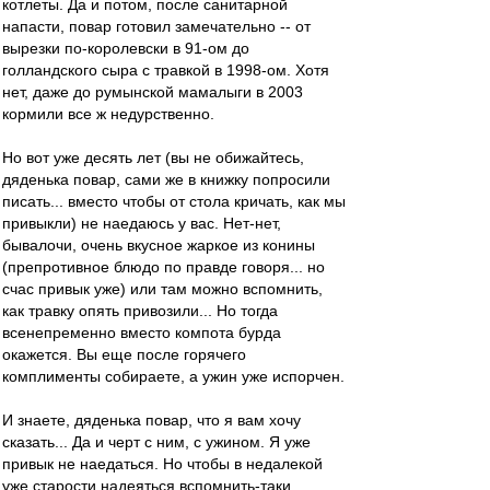
котлеты. Да и потом, после санитарной
напасти, повар готовил замечательно -- от
вырезки по-королевски в 91-ом до
голландского сыра с травкой в 1998-ом. Хотя
нет, даже до румынской мамалыги в 2003
кормили все ж недурственно.
Но вот уже десять лет (вы не обижайтесь,
дяденька повар, сами же в книжку попросили
писать... вместо чтобы от стола кричать, как мы
привыкли) не наедаюсь у вас. Нет-нет,
бывалочи, очень вкусное жаркое из конины
(препротивное блюдо по правде говоря... но
счас привык уже) или там можно вспомнить,
как травку опять привозили... Но тогда
всенепременно вместо компота бурда
окажется. Вы еще после горячего
комплименты собираете, а ужин уже испорчен.
И знаете, дяденька повар, что я вам хочу
сказать... Да и черт с ним, с ужином. Я уже
привык не наедаться. Но чтобы в недалекой
уже старости надеяться вспомнить-таки