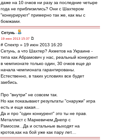
даже на 10 очков ни разу за последние четыре
года не приблизились? Они с Шахтером
"конкурируют" примерно так же, как мы с
бомжами.
Сетунь
-
19 июн 2013 15:37
# Спектр » 19 июн 2013 16:20
Сетунь, а что Шахтер? Ахметов на Украине -
типа как Абрамович у нас, реальный конкурент
в чемпионате только один, 30 очков еще до
начала чемпионата гарантированы.
Естественно, в таких условиях все будет
заебись.
Про "внутри" не совсем так.
Но как показывают результаты "снаружи" игра
есть и еще какая...
Да и про "один конкурент" это ты не прав.
Металлист с Маркевичем,Днепр с
Рамосом...Да и остальные выходят на
кротов,как на бой уже как пару лет....