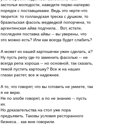
застолья молодости, наведите перво-наперво
порядок с поставщиками. Ведь это черте-что
творится: то голландская треска с душком, то
бразильская фасоль медведкой попорчена, то
аргентинская айва подгнила... Вот, кстати,
последняя поставка айвы -- вы уверены, что
это можно есть? Или как всегда будет слабить?
А может из нашей картошечки ужин сделать, а?
Ну пусть репу где-то заменить фасолью -- не
всегда репа хороша -- но основной, так сказать,
темой пустить картошку? Все ж на наших
глазах растет, все ж надежнее.
А то, что говорят, что вы готовить не умеете, так
я не верю.
Не по злобе говорят, а по не знанию -- пусть
их.
Но доказательства на стол уже пора
предъявить. Таковы условия ресторанного
бизнеса... как мне говорили.