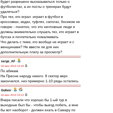
будет разрешено высказываться только о
футболистах, а их посты о тренерах будут
удаляться?
Про тех, кто играл -играет в футбол в
кроссовках, кедах, туфлях, сапогах, босиком не
говорю - понятно, что это ничтожные люди и
должны внимательно слушать тех, кто играет в
бутсах и почтительно помалкивать.
Что делать с теми, кто вообще не играет и с
женщинами? Не ввести ли для них
дополнительную плату за просмотр?
serge_AF
-
19 июн 2013 13:20
По абикам.
На Пресне народу никого. 8 сектор верх
закончился, низ примерно 1-10 ряды остались.
Guliver
-
19 июн 2013 13:12
Вчера писали что хорошо бы 1-ый тур в
выходные был бы - чтобы выезд побить, а мне
бы вот наоборот - должен ехать в Самару по