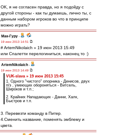
OK, я не согласен правда, но я подойду с
другой стороны - как ты думаешь, лично ты, с
данным набором игроков во что в принципе
можно играть?
Мак-Гуру
-
19 июн 2013 14:51
# ArtemNikolaich » 19 июн 2013 15:49
или Спалетти перелогиниться, наконец то :)
ArtemNikolaich
-
19 июн 2013 14:49
VUK-slava » 19 июн 2013 15:45
1. Одного "чистого" опорника - Денисов, двух
п/з , умеющих обороняться - Витсель,
Широков и т.п.;
2. Крайних Нападающих - Данни, Халк,
Быстров и т.п.
3. Перевезти команду в Питер.
4.Сменить название, поменять эмблему и
цвета.