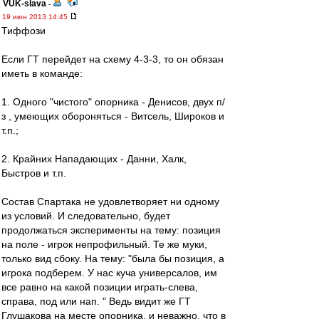
VUK-slava
-
19 июн 2013 14:45
Тиффози
Если ГТ перейдет на схему 4-3-3, то он обязан
иметь в команде:
1. Одного "чистого" опорника - Денисов, двух п/
з , умеющих обороняться - Витсель, Широков и
т.п.;
2. Крайних Нападающих - Данни, Халк,
Быстров и т.п.
Состав Спартака не удовлетворяет ни одному
из условий. И следовательно, будет
продолжаться эксперименты на тему: позиция
на поле - игрок непрофильный. Те же муки,
только вид сбоку. На тему: "была бы позиция, а
игрока подберем. У нас куча универсалов, им
все равно на какой позиции играть-слева,
справа, под или нап. " Ведь видит же ГТ
Глушакова на месте опорника, и неважно, что в