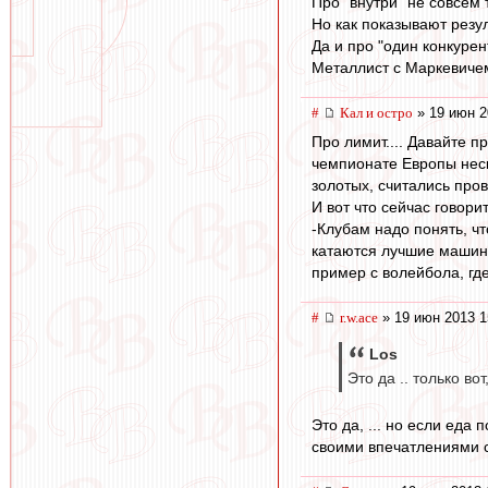
Про "внутри" не совсем 
Но как показывают резул
Да и про "один конкурент
Металлист с Маркевичем,
#
Кал и остро
» 19 июн 2
Про лимит.... Давайте п
чемпионате Европы неск
золотых, считались про
И вот что сейчас говор
-Клубам надо понять, ч
катаются лучшие машин
пример с волейбола, где
#
r.w.ace
» 19 июн 2013 1
Los
Это да .. только во
Это да, ... но если еда
своими впечатлениями с