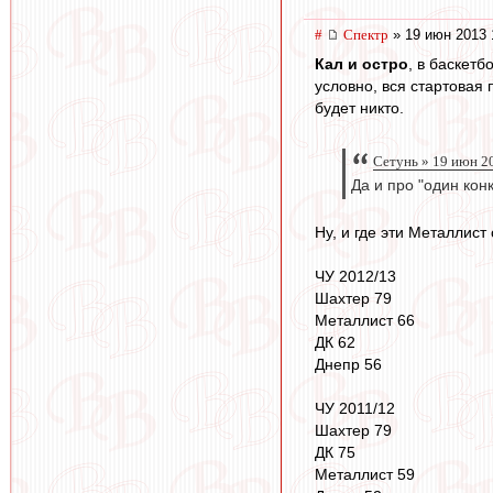
#
Спектр
» 19 июн 2013 
Кал и остро
, в баскетб
условно, вся стартовая
будет никто.
Сетунь » 19 июн 2
Да и про "один кон
Ну, и где эти Металлист
ЧУ 2012/13
Шахтер 79
Металлист 66
ДК 62
Днепр 56
ЧУ 2011/12
Шахтер 79
ДК 75
Металлист 59