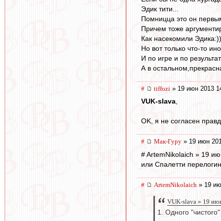
Эдик тити...
Помницца это он первым 
Причем тоже аргументир
Как насекомили Эдика:))
Но вот только что-то ин
И по игре и по результ
А в остальном,прекрасна
#
tiffozi
» 19 июн 2013 1
VUK-slava
,
OK, я не согласен правд
#
Мак-Гуру
» 19 июн 201
# ArtemNikolaich » 19 и
или Спалетти перелогини
#
ArtemNikolaich
» 19 ию
VUK-slava » 19 ию
1. Одного "чистого"