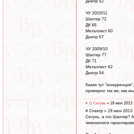
Днепр 52
ЧУ 2010/11
Шахтер 72
ДК 65
Металлист 60
Днепр 57
ЧУ 2009/10
Шахтер 77
ДК 71
Металлист 62
Днепр 54
Какая тут "конкуренция"
примерно так же, как м
#
Сетунь
» 19 июн 2013 
# Спектр » 19 июн 2013 
Сетунь, а что Шахтер? А
чемпионата гарантирован