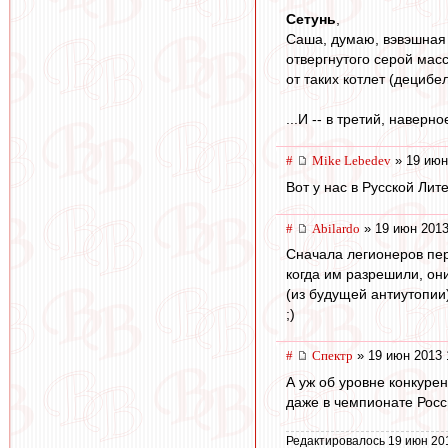
Сетунь
,
Саша, думаю, вэвэшная 
отвергнутого серой масс
от таких котлет (децибел
...И -- в третий, навер
#
Mike Lebedev
» 19 июн
Вот у нас в Русской Лит
#
Abilardo
» 19 июн 2013
Сначала легионеров пер
когда им разрешили, он
(из будущей антиутопии
;)
#
Спектр
» 19 июн 2013 
А уж об уровне конкурен
даже в чемпионате Росси
Редактировалось 19 июн 20