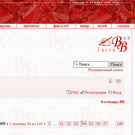
орумы
прогнозы
фан-клуб
юмор
музей
ссылки
Расширенный поиск
FAQ
Регистрация
Вход
Календарь ВВ
54
988 •
Страница
54
из
140
•
1
...
51
52
53
55
56
57
...
140