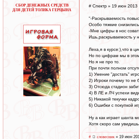
СБОР ДЕНЕЖНЫХ СРЕДСТВ
# Спектр » 19 июн 2013 
ДЛЯ ДЕТЕЙ ТОЛИКА ГЕРЦЫНА
"-Раскрываемость повыс
Особо тяжкие снизились
-Мне цифры в нос совать
Ишь,раскрываемость у не
Леха,я в курсе:),что в 
Но по цифрам мы в этом 
Но я не про то.
При почти полном отсут
1) Умение "достать" иг
2) Игроки почему то не 
3) Отсюда стадион забит
4) В ЛЕ и ЛЧ успехи вид
5) Никакой текучки кадр
6) Ошибки с покупкой и
Ну а как играет шахта 
Хотя скоро сам увидишь..
#
словесник
» 19 июн 201