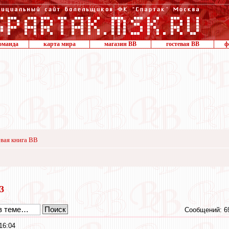
оманда
карта мира
магазин ВВ
гостевая ВВ
ф
вая книга ВВ
13
Сообщений: 6
16:04