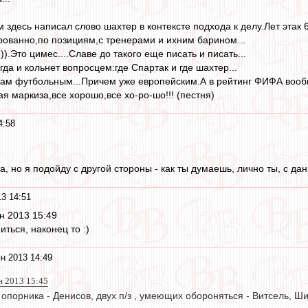
здесь написал слово шахтер в контексте подхода к делу.Лет этак 6
ованно,по позициям,с тренерами и ихним барином...
)).Это цимес....Славе до такого еще писать и писать...
огда и кольнет вопросцем:где Спартак и где шахтер...
атам футбольным...Причем уже европейским.А в рейтинг ФИФА вообще
я маркиза,все хорошо,все хо-ро-шо!!! (пестня)
4:58
а, но я подойду с другой стороны - как ты думаешь, лично ты, с д
3 14:51
юн 2013 15:49
ться, наконец то :)
н 2013 14:49
н 2013 15:45
 опорника - Денисов, двух п/з , умеющих обороняться - Витсель, Шир