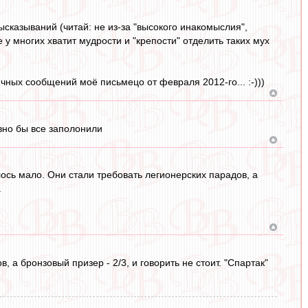
сказываний (читай: не из-за "высокого инакомыслия",
е у многих хватит мудрости и "крепости" отделить таких мух
ичных сообщений моё письмецо от февраля 2012-го... :-)))
авно бы все заполонили
ось мало. Они стали требовать легионерских парадов, а
.
 а бронзовый призер - 2/3, и говорить не стоит. "Спартак"