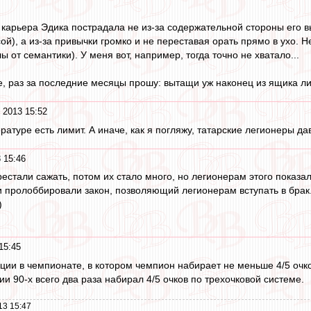
карьера Эдика пострадала не из-за содержательной стороны его вы
ой), а из-за привычки громко и не переставая орать прямо в ухо. Н
ы от семантики). У меня вот, например, тогда точно не хватало...
ное, раз за последние месяцы прошу: вытащи уж наконец из ящика л
 2013 15:52
ературе есть лимит. А иначе, как я погляжу, татарские легионеры д
 15:46
естали сажать, потом их стало много, но легионерам этого показал
и пролоббировали закон, позволяющий легионерам вступать в брак
)
15:45
ции в чемпионате, в котором чемпион набирает не меньше 4/5 очков,
и 90-х всего два раза набирал 4/5 очков по трехочковой системе.
13 15:47