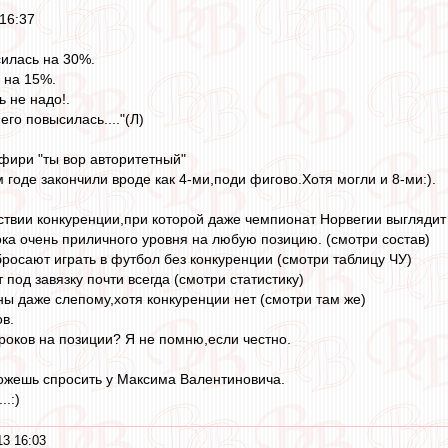
16:37
илась на 30%.
 на 15%.
 не надо!.
го повысилась...."(Л)
цифири "ты вор авторитетный"
годе закончили вроде как 4-ми,поди фигово.Хотя могли и 8-ми:).
ствии конкуренции,при которой даже чемпионат Норвегии выглядит 
рока очень приличного уровня на любую позицию. (смотри состав)
бросают играть в футбол без конкуренции (смотри таблицу ЧУ)
 под завязку почти всегда (смотри статистику)
ны даже слепому,хотя конкуренции нет (смотри там же)
ов.
гроков на позиции? Я не помню,если честно.
можешь спросить у Максима Валентиновича.
.:)
3 16:03