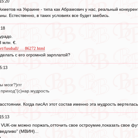
15:20
Ахметов на Украине - типа как Абрамович у нас, реальный конкурен
ы. Естественно, в таких условиях все будет заебись.
:18
урадо.
 млн. €.
t/fussball/ ... 86272.html
 делать с его огромной зарплатой?
5:13
ы мозг?)ггг
и приход"(с)нар.мудрость
сстоянии. Когда писАл этот состав именно эта мудрость вертелась
15:13
 VUK-ом можно поржать,отточить свое остроумие,показать свое фу
ведливо" (МВИН)...
...