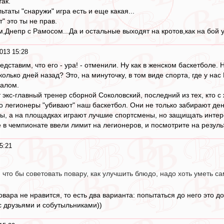
так.
ьтаты "снаружи" игра есть и еще какая...
" это ты не прав.
Днепр с Рамосом...Да и остальные выходят на кротов,как на бой уже
013 15:28
редставим, что его - ура! - отменили. Ну как в женском баскетболе
олько дней назад? Это, на минуточку, в том виде спорта, где у
валом.
ит экс-главный тренер сборной Соколовский, последний из тех, кто
то легионеры "убивают" наш баскетбол. Они не только забирают ден
ы, а на площадках играют лучшие спортсмены, но защищать интер
 в чемпионате ввели лимит на легионеров, и посмотрите на результ
5:21
т, что бы советовать повару, как улучшить блюдо, надо хоть уметь сам
 повара не нравится, то есть два варианта: попытаться до него это 
 друзьями и собутыльниками))