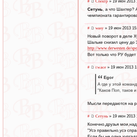
#
Спектр
» 19 июн 2013 
Сетунь
, а что Шахтер? 
чемпионата гарантирован
#
wasy
» 19 июн 2013 15
Новый поворот в деле Х
Шальке снизил цену до 3
http://www.derwesten.de/spor
Вот только что РУ будет
#
r.w.ace
» 19 июн 2013 1
Egor
А где у этой команд
"Каков Поп, таков 
Мысли передаются на ра
#
Сетунь
» 19 июн 2013 
Конечно,друзья мои,над
"Усэ правильно,усэ спра
Если бы не одна хургада