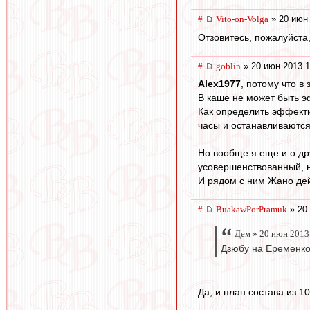
#
Vito-on-Volga
» 20 июн 
Отзовитесь, пожалуйста
#
goblin
» 20 июн 2013 1
Alex1977
, потому что в
В каше не может быть э
Как определить эффектив
часы и останавливаются.
Но вообще я еще и о др
усовершенствованный, н
И рядом с ним Жано дей
#
BuakawPorPramuk
» 20 
Дем » 20 июн 2013
Дзюбу на Еременко
Да, и план состава из 1