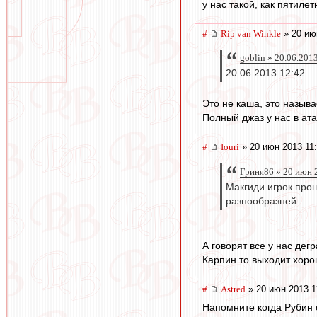
у нас такой, как пятилет
#
Rip van Winkle
» 20 ию
goblin » 20.06.201
20.06.2013 12:42
Это не каша, это называ
Полный джаз у нас в ат
#
Iouri
» 20 июн 2013 11
Гриня86 » 20 июн 
Макгиди игрок прош
разнообразней.
А говорят все у нас дег
Карпин то выходит хоро
#
Astred
» 20 июн 2013 1
Напомните когда Рубин