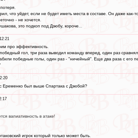
 потеря.
орил, что уйдет, если не будет иметь места в составе. Он даже как-
еточно - не хочется.
шакова, это подкоп под Дзюбу, короче...
12:21
орим про эффективность.
победный гол, три раза выводил команду вперед, один раз сравнял 
забили победные голы, один раз - "ничейный". Еще два раза с его 
"
2:20
 с Еременко был выше Спартака с Дзюбой?
2:17
тся вапиативность в атаке!
таковский игрок который только может быть.