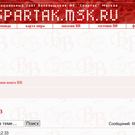
оманда
карта мира
магазин ВВ
гостевая ВВ
ф
вая книга ВВ
13
Сообщений: 6
12:33