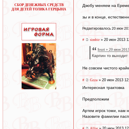
СБОР ДЕНЕЖНЫХ СРЕДСТВ
Дзюбу меняем на Еремен
ДЛЯ ДЕТЕЙ ТОЛИКА ГЕРЦЫНА
зы и в конце, естествен
Редактировалось 20 июн 20
#
simbir
» 20 июн 2013 1
Iouri » 20 июн 201
Карпин то выходит 
Не совсем чистого край
#
Gzza
» 20 июн 2013 12
Интересная трактовка
Предположим
Артем игрок томи, нам 
Назовите фамилии паспо
#
Allig
» 20 июн 2013 12