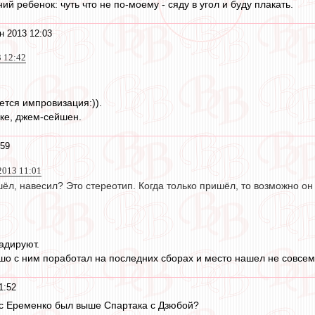
ний ребенок: чуть что не по-моему - сяду в угол и буду плакать.
н 2013 12:03
3 12:42
ется импровизация:)).
аке, джем-сейшен.
:59
2013 11:01
ёл, навесил? Это стереотип. Когда только пришёл, то возможно он
радируют.
шо с ним поработал на последних сборах и место нашел не совсем 
1:52
 с Еременко был выше Спартака с Дзюбой?