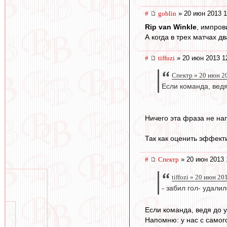
#
goblin
» 20 июн 2013 1
Rip van Winkle
, импров
А когда в трех матчах два
#
tiffozi
» 20 июн 2013 1
Спектр » 20 июн 2
Если команда, ведя
Ничего эта фраза не н
Так как оценить эффект
#
Спектр
» 20 июн 2013 
tiffozi » 20 июн 20
- забил гол- удали
Если команда, ведя до 
Напомню: у нас с самого