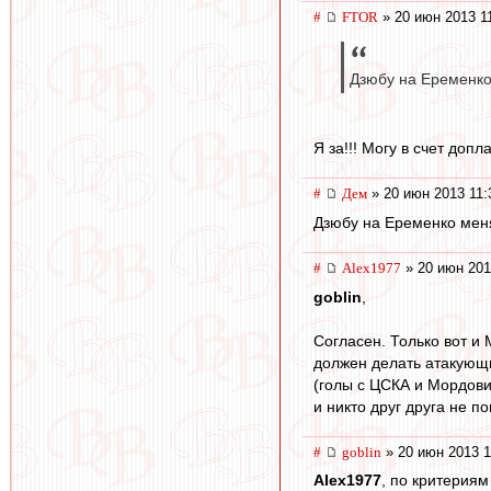
#
FTOR
» 20 июн 2013 1
Дзюбу на Еременко
Я за!!! Могу в счет доп
#
Дем
» 20 июн 2013 11:
Дзюбу на Еременко мен
#
Alex1977
» 20 июн 201
goblin
,
Согласен. Только вот и 
должен делать атакующий
(голы с ЦСКА и Мордовие
и никто друг друга не п
#
goblin
» 20 июн 2013 1
Alex1977
, по критериям