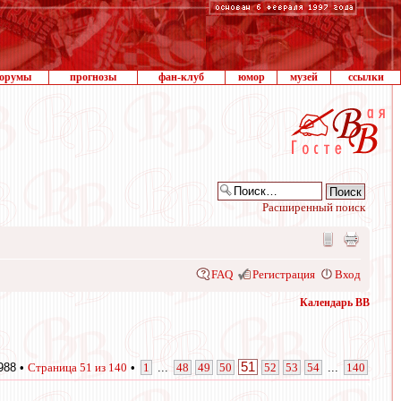
орумы
прогнозы
фан-клуб
юмор
музей
ссылки
Расширенный поиск
FAQ
Регистрация
Вход
Календарь ВВ
51
988 •
Страница
51
из
140
•
1
...
48
49
50
52
53
54
...
140