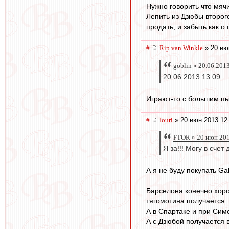
Нужно говорить что мячи
Лепить из Дзюбы второг
продать, и забыть как о
#
Rip van Winkle
» 20 ию
goblin » 20.06.201
20.06.2013 13:09
Играют-то с большим пыл
#
Iouri
» 20 июн 2013 12
FTOR » 20 июн 201
Я за!!! Могу в сче
А я не буду покупать Ga
Барселона конечно хоро
тягомотина получается.
А в Спартаке и при Сим
А с Дзюбой получается в