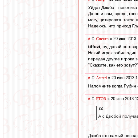
Уйдет Дзюба - невелика
Да он и сам, вроде, гов
могу, цитировать такое н
Надеюсь, что приход Глу
#
Спектр
» 20 июн 2013 
tiffozi
, ну, давай погов
Некий игрок забил один 
передач другие игроки 
"Скажите, как его зовут?
#
Astred
» 20 июн 2013 1
Напомните когда Рубин
#
FTOR
» 20 июн 2013 1
А с Дзюбой получае
Дзюба это самый неспар