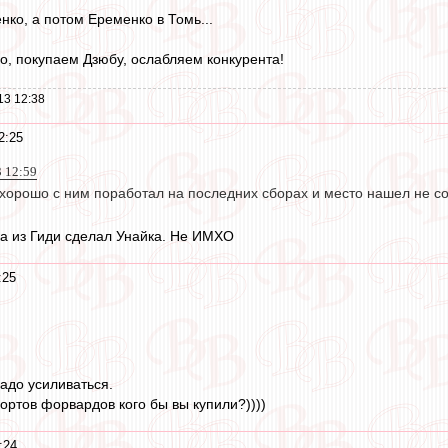
ко, а потом Еременко в Томь...
но, покупаем Дзюбу, ослабляем конкурента!
13 12:38
2:25
3 12:59
хорошо с ним поработал на последних сборах и место нашел не со
ка из Гиди сделал Унайка. Не ИМХО
:25
надо усиливаться.
ртов форвардов кого бы вы купили?))))
:24