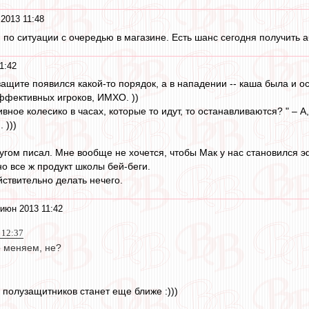
2013 11:48
, по ситуации с очередью в магазине. Есть шанс сегодня получить
1:42
 защите появился какой-то порядок, а в нападении -- каша была и о
ффективных игроков, ИМХО. ))
ное колесико в часах, которые то идут, то останавливаются? " – А, 
 )))
угом писал. Мне вообще не хочется, чтобы Мак у нас становился эф
о все ж продукт школы бей-беги.
ствительно делать нечего.
июн 2013 11:42
 12:37
 меняем, не?
0 полузащитников станет еще ближе :)))