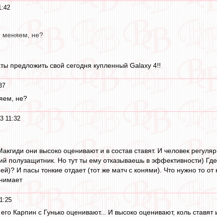
1:42
 меняем, не?
латы предложить свой сегодня купленный Galaxy 4!!
37
яем, не?
3 11:32
Макгиди они высоко оценивают и в состав ставят. И человек регуляр
 полузащитник. Но тут ты ему отказываешь в эффективности) Где ло
й)? И пасы тонкие отдает (тот же матч с конями). Что нужно то от 
онимает
1:25
 его Карпин с Гунько оценивают... И высоко оценивают, коль ставят и