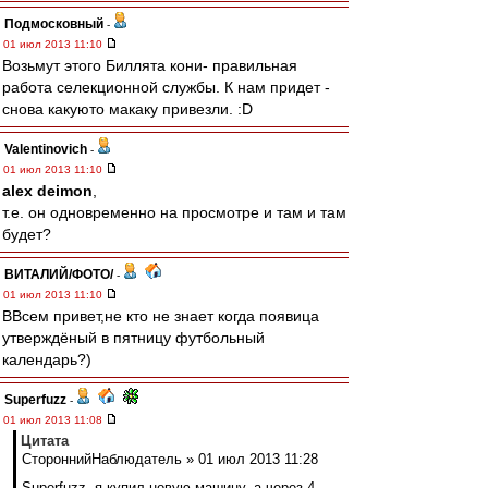
Подмосковный
-
01 июл 2013 11:10
Возьмут этого Биллята кони- правильная
работа селекционной службы. К нам придет -
снова какуюто макаку привезли. :D
Valentinovich
-
01 июл 2013 11:10
alex deimon
,
т.е. он одновременно на просмотре и там и там
будет?
ВИТАЛИЙ/ФОТО/
-
01 июл 2013 11:10
ВВсем привет,не кто не знает когда появица
утверждёный в пятницу футбольный
календарь?)
Superfuzz
-
01 июл 2013 11:08
Цитата
СтороннийНаблюдатель » 01 июл 2013 11:28
Superfuzz, я купил новую машину, а через 4