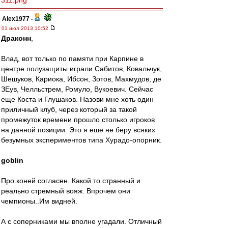
311.png
Alex1977
-
01 июл 2013 10:52
Драконн
,
Влад, вот только по памяти при Карпине в
центре полузащиты играли Сабитов, Ковальчук,
Шешуков, Кариока, Ибсон, Зотов, Махмудов, де
ЗЕув, Челльстрем, Ромуло, Вукоевич. Сейчас
еще Коста и Глушаков. Назови мне хоть один
приличный клуб, через который за такой
промежуток времени прошло столько игроков
на данной позиции. Это я еше не беру всяких
безумных экспериментов типа Хурадо-опорник.
goblin
Про коней согласен. Какой то странный и
реально стремный вояж. Впрочем они
чемпионы..Им видней.
А с соперниками мы вполне угадали. Отличный