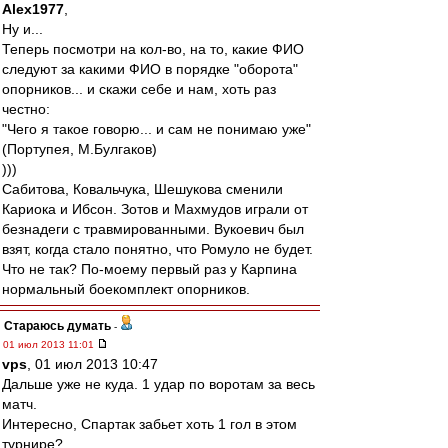
Alex1977
,
Ну и...
Теперь посмотри на кол-во, на то, какие ФИО
следуют за какими ФИО в порядке "оборота"
опорников... и скажи себе и нам, хоть раз
честно:
"Чего я такое говорю... и сам не понимаю уже"
(Портупея, М.Булгаков)
)))
Сабитова, Ковальчука, Шешукова сменили
Кариока и Ибсон. Зотов и Махмудов играли от
безнадеги с травмированными. Вукоевич был
взят, когда стало понятно, что Ромуло не будет.
Что не так? По-моему первый раз у Карпина
нормальный боекомплект опорников.
Стараюсь думать
-
01 июл 2013 11:01
vps
, 01 июл 2013 10:47
Дальше уже не куда. 1 удар по воротам за весь
матч.
Интересно, Спартак забьет хоть 1 гол в этом
турнире?