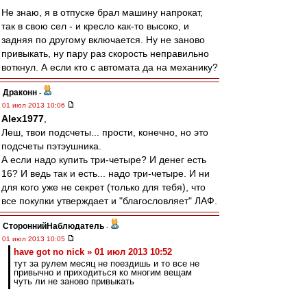
Не знаю, я в отпуске брал машину напрокат,
так в свою сел - и кресло как-то высоко, и
задняя по другому включается. Ну не заново
привыкать, ну пару раз скорость неправильно
воткнул. А если кто с автомата да на механику?
Драконн
-
01 июл 2013 10:06
Alex1977
,
Леш, твои подсчеты... прости, конечно, но это
подсчеты пэтэушника.
А если надо купить три-четыре? И денег есть
16? И ведь так и есть... надо три-четыре. И ни
для кого уже не секрет (только для тебя), что
все покупки утверждает и "благословляет" ЛАФ.
СтороннийНаблюдатель
-
01 июл 2013 10:05
have got no nick » 01 июл 2013 10:52
тут за рулем месяц не поездишь и то все не
привычно и приходиться ко многим вещам
чуть ли не заново привыкать