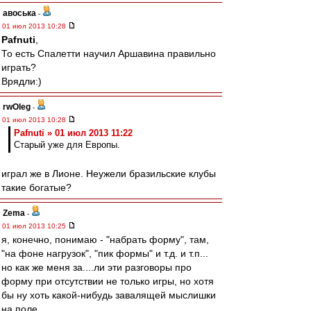
авоська
-
01 июл 2013 10:28
Pafnuti
,
То есть Спалетти научил Аршавина правильно
играть?
Врядли:)
rwOleg
-
01 июл 2013 10:28
Pafnuti » 01 июл 2013 11:22
Старый уже для Европы.
играл же в Лионе. Неужели бразильские клубы
такие богатые?
Zema
-
01 июл 2013 10:25
я, конечно, понимаю - "набрать форму", там,
"на фоне нагрузок", "пик формы" и т.д. и т.п...
но как же меня за....ли эти разговоры про
форму при отсутствии не только игры, но хотя
бы ну хоть какой-нибудь завалящей мыслишки
на поле..