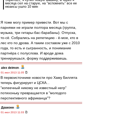
месяца сел на старую, на "вспомнить" все ее
нюансы ушло 10 мин
Я тоже могу пример привести. Вот мы с
парнями не играли полтора месяца (группа,
музыка, три гитары-бас-барабаны). Отпуска,
то-сё. Собрались на репетицию - ё-мое, кто в
лес кто по дрова. А таким составом уже с 2010
года, то есть и сыгранность, и понимание
партнёра с полуслова. И вроде дома
тренируешься, форму поддерживаешь.
alex deimon
-
01 июл 2013 11:05
В первоисточнике новости про Хаму Биллята
теперь фигурирует и ЦСКА...
"копеечный никому не известный негр"
потихоньку превращается в "молодого
перспективного африканца"?
Драконн
-
01 июл 2013 11:03