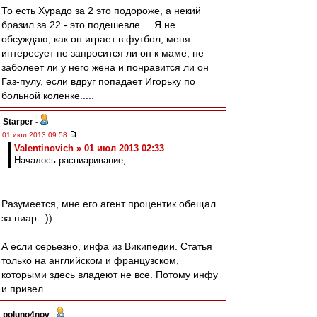
То есть Хурадо за 2 это подороже, а некий
бразил за 22 - это подешевле.....Я не
обсуждаю, как он играет в футбол, меня
интересует не запросится ли он к маме, не
заболеет ли у него жена и понравится ли он
Газ-пулу, если вдруг попадает Игорьку по
больной коленке.....
Starper
-
01 июл 2013 09:58
Valentinovich » 01 июл 2013 02:33
Началось распиаривание,
Разумеется, мне его агент процентик обещал
за пиар. :))
А если серьезно, инфа из Википедии. Статья
только на английском и французском,
которыми здесь владеют не все. Потому инфу
и привел.
poluno4nov
-