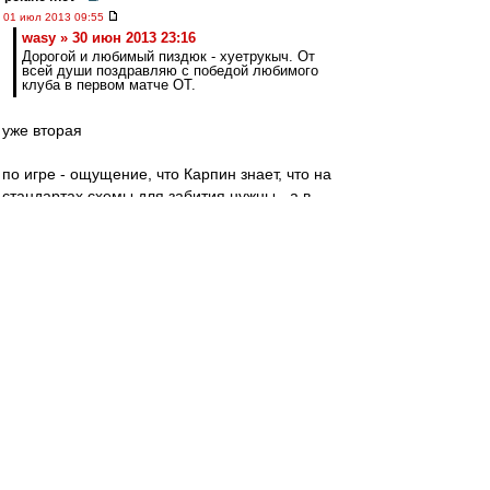
01 июл 2013 09:55
wasy » 30 июн 2013 23:16
Дорогой и любимый пиздюк - хуетрукыч. От
всей души поздравляю с победой любимого
клуба в первом матче ОТ.
уже вторая
по игре - ощущение, что Карпин знает, что на
стандартах схемы для забития нужны - а в
атаке только импровизация - осталось ему
кому-то напомнить правило, что хорошая
импровизация - это очень тщательно
отрепетированный сценарий - иначе, выходит
расейское "как всегда"
Штиллер
-
01 июл 2013 09:54
Играть в "сидящем режиме" - это очень точное
определение. Валера - респект. :)
have got no nick
-
01 июл 2013 09:52