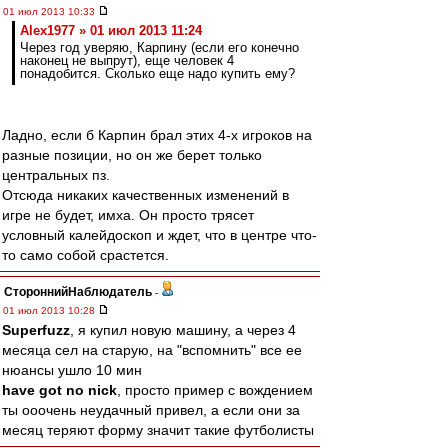
01 июл 2013 10:33
Alex1977 » 01 июл 2013 11:24
Через год уверяю, Карпину (если его конечно
наконец не выпрут), еще человек 4
понадобится. Сколько еще надо купить ему?
Ладно, если б Карпин брал этих 4-х игроков на
разные позиции, но он же берет только
центральных пз.
Отсюда никаких качественных изменений в
игре не будет, имха. Он просто трясет
условный калейдоскоп и ждет, что в центре что-
то само собой срастется.
СтороннийНаблюдатель
-
01 июл 2013 10:28
Superfuzz
, я купил новую машину, а через 4
месяца сел на старую, на "вспомнить" все ее
нюансы ушло 10 мин
have got no nick
, просто пример с вождением
ты ооочень неудачный привел, а если они за
месяц теряют форму значит такие футболисты