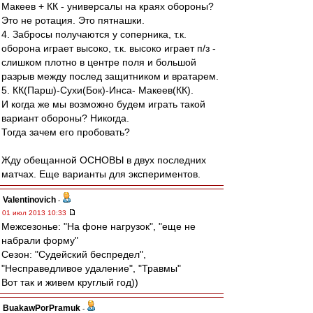
Макеев + КК - универсалы на краях обороны?
Это не ротация. Это пятнашки.
4. Забросы получаются у соперника, т.к.
оборона играет высоко, т.к. высоко играет п/з -
слишком плотно в центре поля и большой
разрыв между послед защитником и вратарем.
5. КК(Парш)-Сухи(Бок)-Инса- Макеев(КК).
И когда же мы возможно будем играть такой
вариант обороны? Никогда.
Тогда зачем его пробовать?
Жду обещанной ОСНОВЫ в двух последних
матчах. Еще варианты для экспериментов.
Valentinovich
-
01 июл 2013 10:33
Межсезонье: "На фоне нагрузок", "еще не
набрали форму"
Сезон: "Судейский беспредел",
"Несправедливое удаление", "Травмы"
Вот так и живем круглый год))
BuakawPorPramuk
-