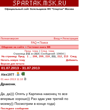
Официальный сайт болельщиков ФК "Спартак" Москва
Полная версия
Вход
•
Регистрация
FAQ
•
Поиск
Общение на сайте
Гостевая книга ВВ
»
Пред. тема
|
След. тема
Страница
211
из
213
[ Сообщений: 10604 ]
На страницу
Пред.
1
...
208
,
209
,
210
,
211
,
212
,
213
След.
Начать новую тему
Добавить
Версия для печати
01.07.2013 - 31.07.2013
Alex1977
-
01 июл 2013 11:10
Драконн
,
Да, да))) Опять у Карпина наконец то все
впервые хорошо)) Раз эдак уже третий по
моему)) Посмотрим в конце года)
Последнее сообщение