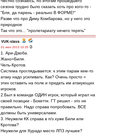
Честно сознаюсь, по итогам прошедшего
сезона трудно было сказать хоть про кого-то -
"Бля, да парень - реально В ФОРМЕ!"
Разве что про Диму Комбарова, но у него это
природное
Так что это... "пролетариату нечего терять"
VUK-slava
-
01 июл 2013 10:35
1. Ари-Дзюба.
Жано+Биля.
Чель-Кротов.
Система проглядывается: к этим парам кем-то
атаку надо усиливать. Как? Очень просто =
этих оставить на поле и придать им атакующих
игроков.
2.Был в команде ОДИН игрок, который играл на
своей позиции - Бокетти. ГТ решил - это не
правильно. Надо справа попробовать. ВСЕ
должны быть универсалами.
3. Неужели КК справа в п/з хуже Били или
Кротова?
Неужели для Хурадо место ЛПЗ лучшее?