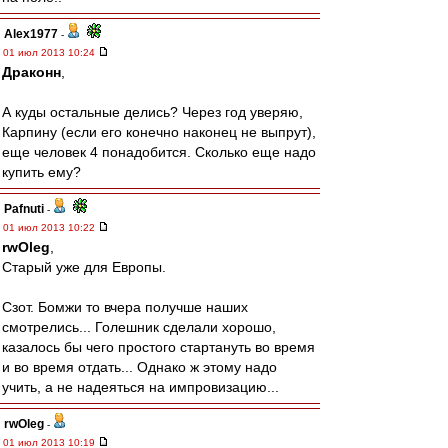
Alex1977
-
01 июл 2013 10:24
Драконн
,
А куды остальные делись? Через год уверяю,
Карпину (если его конечно наконец не выпрут),
еще человек 4 понадобится. Сколько еще надо
купить ему?
Pafnuti
-
01 июл 2013 10:22
rwOleg
,
Старый уже для Европы.
Сзот. Бомжи то вчера получше наших
смотрелись... Голешник сделали хорошо,
казалось бы чего простого стартануть во время
и во время отдать... Однако ж этому надо
учить, а не надеяться на импровизацию...
rwOleg
-
01 июл 2013 10:19