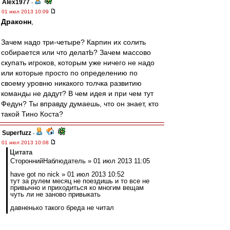
Alex1977
-
01 июл 2013 10:09
Драконн
,
Зачем надо три-четыре? Карпин их солить
собирается или что делатЬ? Зачем массово
скупать игроков, которым уже ничего не надо
или которые просто по определению по
своему уровню никакого толчка развитию
команды не дадут? В чем идея и при чем тут
Федун? Ты вправду думаешь, что он знает, кто
такой Тино Коста?
Superfuzz
-
01 июл 2013 10:08
Цитата
СтороннийНаблюдатель » 01 июл 2013 11:05
have got no nick » 01 июл 2013 10:52
тут за рулем месяц не поездишь и то все не
привычно и приходиться ко многим вещам
чуть ли не заново привыкать
давненько такого бреда не читал