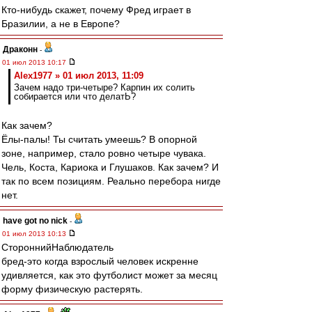
Кто-нибудь скажет, почему Фред играет в
Бразилии, а не в Европе?
Драконн
-
01 июл 2013 10:17
Alex1977 » 01 июл 2013, 11:09
Зачем надо три-четыре? Карпин их солить
собирается или что делатЬ?
Как зачем?
Ёлы-палы! Ты считать умеешь? В опорной
зоне, например, стало ровно четыре чувака.
Чель, Коста, Кариока и Глушаков. Как зачем? И
так по всем позициям. Реально перебора нигде
нет.
have got no nick
-
01 июл 2013 10:13
СтороннийНаблюдатель
бред-это когда взрослый человек искренне
удивляется, как это футболист может за месяц
форму физическую растерять.