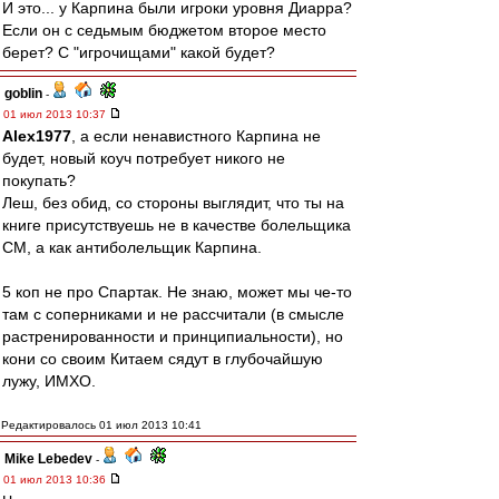
И это... у Карпина были игроки уровня Диарра?
Если он с седьмым бюджетом второе место
берет? С "игрочищами" какой будет?
goblin
-
01 июл 2013 10:37
Alex1977
, а если ненавистного Карпина не
будет, новый коуч потребует никого не
покупать?
Леш, без обид, со стороны выглядит, что ты на
книге присутствуешь не в качестве болельщика
СМ, а как антиболельщик Карпина.
5 коп не про Спартак. Не знаю, может мы че-то
там с соперниками и не рассчитали (в смысле
растренированности и принципиальности), но
кони со своим Китаем сядут в глубочайшую
лужу, ИМХО.
Редактировалось 01 июл 2013 10:41
Mike Lebedev
-
01 июл 2013 10:36