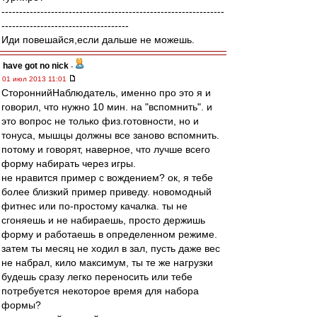
---------------------------------------------------------------
------------------------------------
Иди повешайся,если дальше не можешь.
have got no nick
-
01 июл 2013 11:01
СтороннийНаблюдатель, именно про это я и
говорил, что нужно 10 мин. на "вспомнить". и
это вопрос не только физ.готовности, но и
тонуса, мышцы должны все заново вспомнить.
потому и говорят, наверное, что лучше всего
форму набирать через игры.
не нравится пример с вождением? ок, я тебе
более близкий пример приведу. новомодный
фитнес или по-простому качалка. ты не
сгоняешь и не набираешь, просто держишь
форму и работаешь в определенном режиме.
затем ты месяц не ходил в зал, пусть даже вес
не набрал, кило максимум, ты те же нагрузки
будешь сразу легко переносить или тебе
потребуется некоторое время для набора
формы?