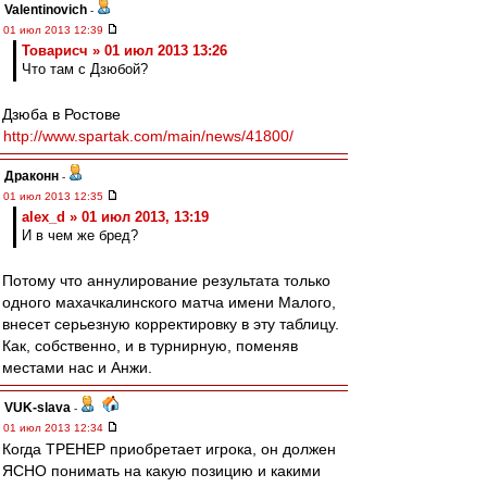
Valentinovich
-
01 июл 2013 12:39
Товарисч » 01 июл 2013 13:26
Что там с Дзюбой?
Дзюба в Ростове
http://www.spartak.com/main/news/41800/
Драконн
-
01 июл 2013 12:35
alex_d » 01 июл 2013, 13:19
И в чем же бред?
Потому что аннулирование результата только
одного махачкалинского матча имени Малого,
внесет серьезную корректировку в эту таблицу.
Как, собственно, и в турнирную, поменяв
местами нас и Анжи.
VUK-slava
-
01 июл 2013 12:34
Когда ТРЕНЕР приобретает игрока, он должен
ЯСНО понимать на какую позицию и какими