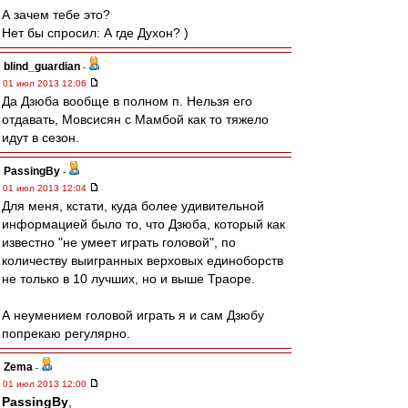
А зачем тебе это?
Нет бы спросил: А где Духон? )
blind_guardian
-
01 июл 2013 12:06
Да Дзюба вообще в полном п. Нельзя его
отдавать, Мовсисян с Мамбой как то тяжело
идут в сезон.
PassingBy
-
01 июл 2013 12:04
Для меня, кстати, куда более удивительной
информацией было то, что Дзюба, который как
известно "не умеет играть головой", по
количеству выигранных верховых единоборств
не только в 10 лучших, но и выше Траоре.
А неумением головой играть я и сам Дзюбу
попрекаю регулярно.
Zema
-
01 июл 2013 12:00
PassingBy
,