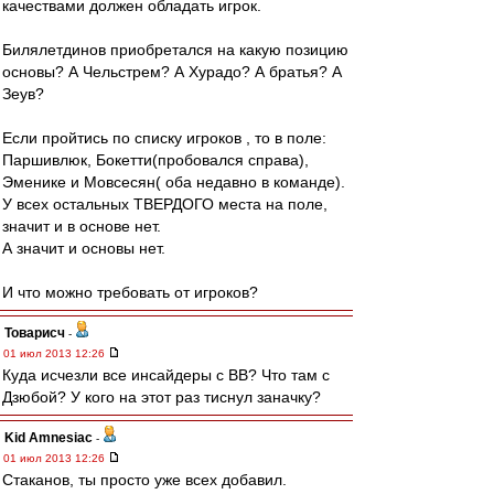
качествами должен обладать игрок.
Билялетдинов приобретался на какую позицию
основы? А Чельстрем? А Хурадо? А братья? А
Зеув?
Если пройтись по списку игроков , то в поле:
Паршивлюк, Бокетти(пробовался справа),
Эменике и Мовсесян( оба недавно в команде).
У всех остальных ТВЕРДОГО места на поле,
значит и в основе нет.
А значит и основы нет.
И что можно требовать от игроков?
Товарисч
-
01 июл 2013 12:26
Куда исчезли все инсайдеры с ВВ? Что там с
Дзюбой? У кого на этот раз тиснул заначку?
Kid Amnesiac
-
01 июл 2013 12:26
Стаканов, ты просто уже всех добавил.