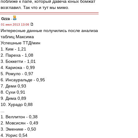
поближе к папе, который давеча юных бомжат
возглавил. Так что и тут мы мимо.
Gzza
-
01 июл 2013 13:06
Интересные данные получились после анализа
таблиц Максима
Успешные ТТД/мин
1. Ким - 1,21
2. Пареха - 1,08
3. Боккетти - 1,01
4. Кариока - 0,99
5. Ромуло - 0,97
6. Инсауральде - 0,95
7. Деми 0,93
8. Сухи 0,91
9. Дима 0,89
10. Хурадо 0,88
...
1. Веллитон - 0,38
2. Мовсисян - 0,49
3. Эменике - 0,50
4. Уорис 0,54