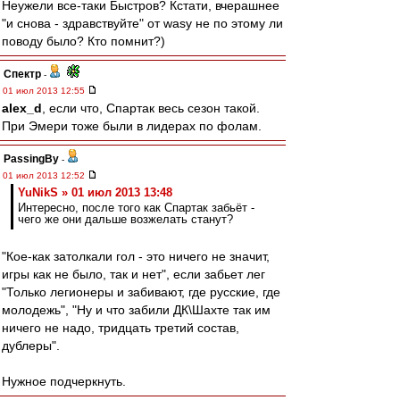
Неужели все-таки Быстров? Кстати, вчерашнее
"и снова - здравствуйте" от wasy не по этому ли
поводу было? Кто помнит?)
Спектр
-
01 июл 2013 12:55
alex_d
, если что, Спартак весь сезон такой.
При Эмери тоже были в лидерах по фолам.
PassingBy
-
01 июл 2013 12:52
YuNikS » 01 июл 2013 13:48
Интересно, после того как Спартак забьёт -
чего же они дальше возжелать станут?
"Кое-как затолкали гол - это ничего не значит,
игры как не было, так и нет", если забьет лег
"Только легионеры и забивают, где русские, где
молодежь", "Ну и что забили ДК\Шахте так им
ничего не надо, тридцать третий состав,
дублеры".
Нужное подчеркнуть.