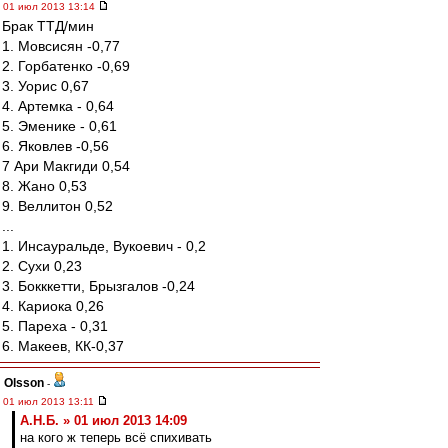
01 июл 2013 13:14
Брак ТТД/мин
1. Мовсисян -0,77
2. Горбатенко -0,69
3. Уорис 0,67
4. Артемка - 0,64
5. Эменике - 0,61
6. Яковлев -0,56
7 Ари Макгиди 0,54
8. Жано 0,53
9. Веллитон 0,52
...
1. Инсауральде, Вукоевич - 0,2
2. Сухи 0,23
3. Бокккетти, Брызгалов -0,24
4. Кариока 0,26
5. Пареха - 0,31
6. Макеев, КК-0,37
Olsson
-
01 июл 2013 13:11
А.Н.Б. » 01 июл 2013 14:09
на кого ж теперь всё спихивать