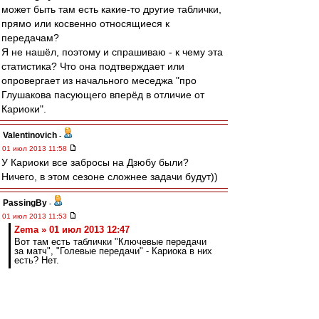
может быть там есть какие-то другие таблички,
прямо или косвенно относящиеся к
передачам?
Я не нашёл, поэтому и спрашиваю - к чему эта
статистика? Что она подтверждает или
опровергает из начального меседжа "про
Глушакова пасующего вперёд в отличие от
Кариоки".
Valentinovich
-
01 июл 2013 11:58
У Кариоки все забросы на Дзюбу были?
Ничего, в этом сезоне сложнее задачи будут))
PassingBy
-
01 июл 2013 11:53
Zema » 01 июл 2013 12:47
Вот там есть таблички "Ключевые передачи
за матч", "Голевые передачи" - Кариока в них
есть? Нет.
Удивительно, что опорный полузащитник
Кариока фигурирует в одних списках с другими