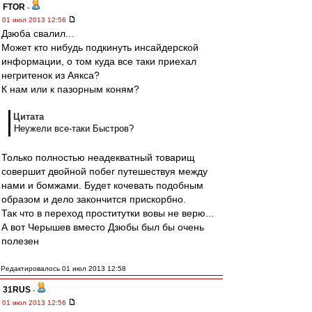
FTOR
-
01 июл 2013 12:56
Дзюба свалил...
Может кто нибудь подкинуть инсайдерской
информации, о том куда все таки приехал
негритенок из Аякса?
К нам или к пазорным коням?
Цитата
Неужели все-таки Быстров?
Только полностью неадекватный товарищ
совершит двойной побег путешествуя между
нами и бомжами. Будет кочевать подобным
образом и дело закончится прискорбно.
Так что в переход проститутки вовы не верю...
А вот Черышев вместо Дзюбы был бы очень
полезен
Редактировалось 01 июл 2013 12:58
31RUS
-
01 июл 2013 12:56