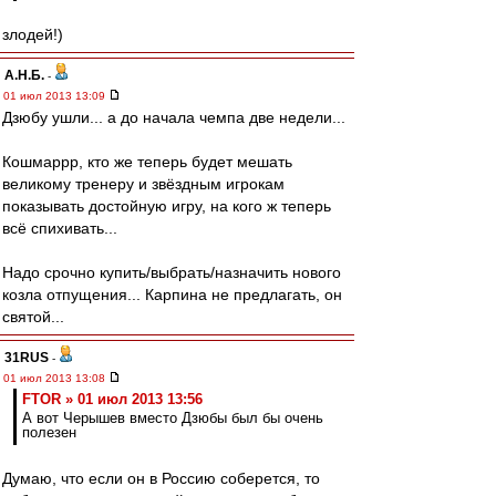
злодей!)
А.Н.Б.
-
01 июл 2013 13:09
Дзюбу ушли... а до начала чемпа две недели...
Кошмаррр, кто же теперь будет мешать
великому тренеру и звёздным игрокам
показывать достойную игру, на кого ж теперь
всё спихивать...
Надо срочно купить/выбрать/назначить нового
козла отпущения... Карпина не предлагать, он
святой...
31RUS
-
01 июл 2013 13:08
FTOR » 01 июл 2013 13:56
А вот Черышев вместо Дзюбы был бы очень
полезен
Думаю, что если он в Россию соберется, то