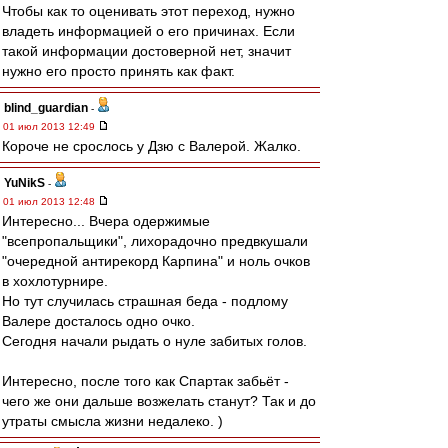
Чтобы как то оценивать этот переход, нужно
владеть информацией о его причинах. Если
такой информации достоверной нет, значит
нужно его просто принять как факт.
blind_guardian
-
01 июл 2013 12:49
Короче не срослось у Дзю с Валерой. Жалко.
YuNikS
-
01 июл 2013 12:48
Интересно... Вчера одержимые
"всепропальщики", лихорадочно предвкушали
"очередной антирекорд Карпина" и ноль очков
в хохлотурнире.
Но тут случилась страшная беда - подлому
Валере досталось одно очко.
Сегодня начали рыдать о нуле забитых голов.
Интересно, после того как Спартак забьёт -
чего же они дальше возжелать станут? Так и до
утраты смысла жизни недалеко. )