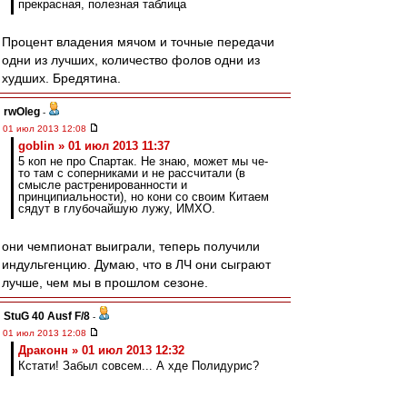
прекрасная, полезная таблица
Процент владения мячом и точные передачи
одни из лучших, количество фолов одни из
худших. Бредятина.
rwOleg
-
01 июл 2013 12:08
goblin » 01 июл 2013 11:37
5 коп не про Спартак. Не знаю, может мы че-
то там с соперниками и не рассчитали (в
смысле растренированности и
принципиальности), но кони со своим Китаем
сядут в глубочайшую лужу, ИМХО.
они чемпионат выиграли, теперь получили
индульгенцию. Думаю, что в ЛЧ они сыграют
лучше, чем мы в прошлом сезоне.
StuG 40 Ausf F/8
-
01 июл 2013 12:08
Драконн » 01 июл 2013 12:32
Кстати! Забыл совсем... А хде Полидурис?