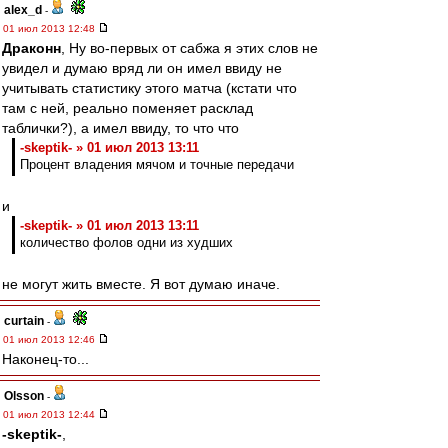
alex_d
-
01 июл 2013 12:48
Драконн
, Ну во-первых от сабжа я этих слов не
увидел и думаю вряд ли он имел ввиду не
учитывать статистику этого матча (кстати что
там с ней, реально поменяет расклад
таблички?), а имел ввиду, то что что
-skeptik- » 01 июл 2013 13:11
Процент владения мячом и точные передачи
и
-skeptik- » 01 июл 2013 13:11
количество фолов одни из худших
не могут жить вместе. Я вот думаю иначе.
curtain
-
01 июл 2013 12:46
Наконец-то...
Olsson
-
01 июл 2013 12:44
-skeptik-
,