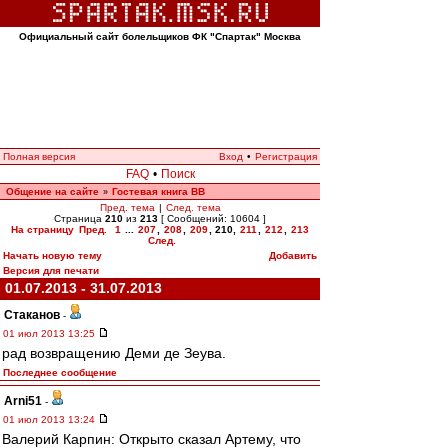
Официальный сайт болельщиков ФК "Спартак" Москва
Полная версия
Вход
•
Регистрация
FAQ
•
Поиск
Общение на сайте
Гостевая книга ВВ
»
Пред. тема
|
След. тема
Страница
210
из
213
[ Сообщений: 10604 ]
На страницу
Пред.
1
...
207
,
208
,
209
,
210
,
211
,
212
,
213
След.
Начать новую тему
Добавить
Версия для печати
01.07.2013 - 31.07.2013
Cтаканов
-
01 июл 2013 13:25
рад возвращению Деми де Зеува.
Последнее сообщение
Arni51
-
01 июл 2013 13:24
Валерий Карпин: Открыто сказал Артему, что