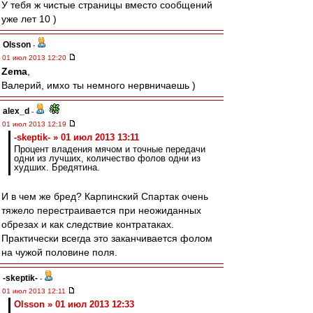
У тебя ж чистые страницы вместо сообщений
уже лет 10 )
Olsson
-
01 июл 2013 12:20
Zema
,
Валерий, имхо ты немного нервничаешь )
alex_d
-
01 июл 2013 12:19
-skeptik- » 01 июл 2013 13:11
Процент владения мячом и точные передачи
одни из лучших, количество фолов одни из
худших. Бредятина.
И в чем же бред? Карпинский Спартак очень
тяжело перестраивается при неожиданных
обрезах и как следствие контратаках.
Практически всегда это заканчивается фолом
на чужой половине поля.
-skeptik-
-
01 июл 2013 12:11
Olsson » 01 июл 2013 12:33