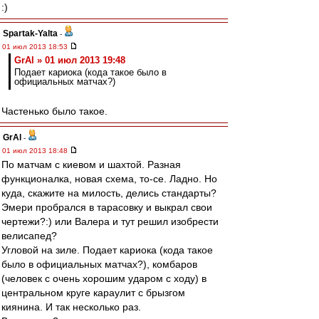
:)
Spartak-Yalta
-
01 июл 2013 18:53
GrAl » 01 июл 2013 19:48
Подает кариока (кода такое было в
официальных матчах?)
Частенько было такое.
GrAl
-
01 июл 2013 18:48
По матчам с киевом и шахтой. Разная
функционалка, новая схема, то-се. Ладно. Но
куда, скажите на милость, делись стандарты?
Эмери пробрался в тарасовку и выкрал свои
чертежи?:) или Валера и тут решил изобрести
велисапед?
Угловой на зиле. Подает кариока (кода такое
было в официальных матчах?), комбаров
(человек с очень хорошим ударом с ходу) в
центральном круге караулит с брызгом
киянина. И так несколько раз.