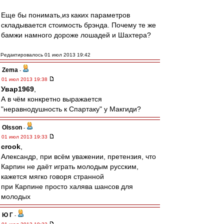
Еще бы понимать,из каких параметров
складывается стоимость брэнда. Почему те же
бамжи намного дороже лошадей и Шахтера?
Редактировалось 01 июл 2013 19:42
Zema
-
01 июл 2013 19:38
Увар1969
,
А в чём конкретно выражается
"неравнодушность к Спартаку" у Макгиди?
Olsson
-
01 июл 2013 19:33
crook
,
Александр, при всём уважении, претензия, что
Карпин не даёт играть молодым русским,
кажется мягко говоря странной
при Карпине просто халява шансов для
молодых
Ю Г
-