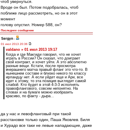
чтоб увернуться.
Вроде он был. Потом подобралась, чтоб
поближе лицо рассмотреть, но он в этот
момент
голову опустил. Номер 588, он?
Последнее сообщение
Sergyn
-
01 июл 2013 20:36
valdano » 01 июл 2013 19:17
Когда и где Макгиди говорил, что не хочет
играть в России? Он сказал, что доиграет
свой контракт, и хочет уйти. А это абсолютно
разные вещи. Кстати, после просмотра
вчерашнего матча правый фланг это что-то. В
нынешнем составе и близко никого по классу
ирландцу нет. А если уйдет еще и Ари, все
идет к этому, то эта позиция выглядит самой
слабой. Кто будет в этой 4-3-3 исполнять
правофлангового, совсем непонятно. На
словах и на бумаге можно изобразить
красиво, по факту - дыра...
да у нас и левофланговый при такой
расстановке только один, Паша Яковлев. Биля
и Хурадо все таки не левые нападающие, даже