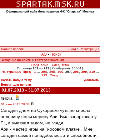
Официальный сайт болельщиков ФК "Спартак" Москва
Полная версия
Вход
•
Регистрация
FAQ
•
Поиск
Общение на сайте
Гостевая книга ВВ
»
Пред. тема
|
След. тема
Страница
207
из
213
[ Сообщений: 10604 ]
На страницу
Пред.
1
...
204
,
205
,
206
,
207
,
208
,
209
,
210
...
213
След.
Начать новую тему
Добавить
Версия для печати
01.07.2013 - 31.07.2013
terpila
-
01 июл 2013 20:36
Сегодня днем на Сухаревке чуть не снесла
половину попы мерину Ари. Был запаркован у
ТЦ и выезжал задом, не глядя.
Ари - мастер игры на "носовом платке". Мне
сегодня самой понадобились эти способности,