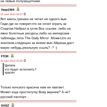
не левые полузащитники
Увар1969
-
01 июл 2013 20:27
Вот каюсь,грешен.не читал не одного вью
Гиди,где он говорит,что не хочет играть за
Спартак.Набрал в гугле.Все ссылки ,либо на
явно болотные ресурсы,либо на имперские
таблоиды,типа The Daily Mirror .Может,кто из
знатоков,следящих за всеми вью Айриша,даст
какую нибудь,реальную ссыль? :? :)
FTOR
-
01 июл 2013 20:25
Цитата
кто будет исполнять?
красич
Только конского красича нам не хватает.
Может еще проститутку Вову вернем? А че?
русский паспорт...
GANZ
-