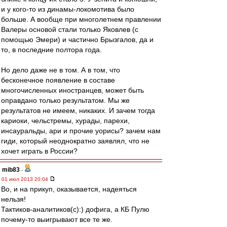
и у кого-то из динамы-локомотива было
больше. А вообще при многолетнем правлении
Валеры основой стали только Яковлев (с
помощью Эмери) и частично Брызгалов, да и
то, в последние полтора года.
Но дело даже не в том. А в том, что
бесконечное появление в составе
многочисленных иностранцев, может быть
оправдано только результатом. Мы же
результатов не имеем, никаких. И зачем тогда
кариоки, чельстремы, хурады, парехи,
инсауральды, ари и прочие уорисы? зачем нам
гиди, который неоднократно заявлял, что не
хочет играть в России?
mib83
-
01 июл 2013 20:04
Во, и на прикуп, оказывается, надеяться
нельзя!
Тактиков-аналитиков(с):) дофига, а КБ Пулю
почему-то выигрывают все те же.