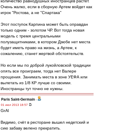
количество равнодушных иностранцев растет.
Очень жалко, если в сборную Артем войдет как
игрок "Ростова, а не "Спартака"
Этот поступок Карпина может быть оправдан
только одним - золотом ЧР. Вот тогда новая
модель с тремя центральными
полузащитниками, в котором Дзюбе нет места
будет иметь право на жизнь, а Артем, к
сожалению, станет жертвой обстоятельств.
Но если мы по доброй лукойловской традиции
опять все проиграем, тогда нет Валере
прощения. Занимать места в зоне УЕФА или
вылетать из 1/8 КР лучше со своими.
Иностранцы тут точно не нужны.
Paris Saint-Germain
-
01 июл 2013 18:57
GrAl
Видимо, счёт в ресторане вышел недетский и
сию забаву велено прекратить.