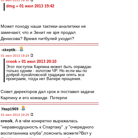
01 июл 2013 19:32
dmg » 01 июл 2013 19:42
Может походу наши тактики-аналитики не
замечают, что и Зенит не зря продал
Денисова? Время питбулей уходит?
-skeptik-
-
01 июл 2013 19:24
crook » 01 июл 2013 20:10
Этот поступок Карпина может быть оправдан
только одним - золотом ЧР. Но если мы по
доброй лукойловской традиции опять все
проиграем, тогда нет Валере прощения.
Совет директоров дал срок и поставил задачи
Карпину и его команде. Потерпи
Увар1969
-
01 июл 2013 19:20
crook
, А в чём конкретно выражалась
"неравнодушность к Спартаку" ,у "очередного
воспитанника клуба",пояснить можете?Вот у