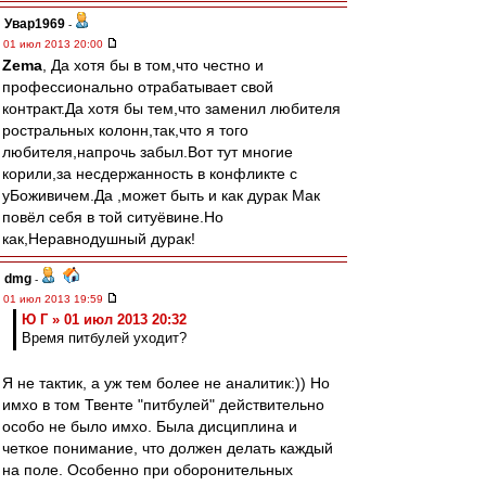
Увар1969
-
01 июл 2013 20:00
Zema
, Да хотя бы в том,что честно и
профессионально отрабатывает свой
контракт.Да хотя бы тем,что заменил любителя
ростральных колонн,так,что я того
любителя,напрочь забыл.Вот тут многие
корили,за несдержанность в конфликте с
уБоживичем.Да ,может быть и как дурак Мак
повёл себя в той ситуёвине.Но
как,Неравнодушный дурак!
dmg
-
01 июл 2013 19:59
Ю Г » 01 июл 2013 20:32
Время питбулей уходит?
Я не тактик, а уж тем более не аналитик:)) Но
имхо в том Твенте "питбулей" действительно
особо не было имхо. Была дисциплина и
четкое понимание, что должен делать каждый
на поле. Особенно при оборонительных