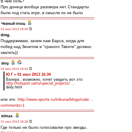
В чем соль?
Про донецк вообще разовора нет. Стандарты
были под стать игре, в смысле их не было
Черный плащ
-
01 июл 2013 18:48
dmg
,
Поддерживаю, зачем нам Барса, когда для
побед над Зенитом и "сраного Твенте" должно
хватить))
dmg
-
01 июл 2013 18:42
Ю Г » 01 июл 2013 16:34
Валера , возможно, хочет увидеть вот это:
http://hotsport.ua/ru/special_projects/
...
dioly.html
или это:
http://www.sports.ru/tribuna/blogs/cate ...
comments=1
lefmax
-
01 июл 2013 18:38
Где только не было голосовалки про звезды..