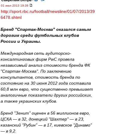
Свирепый Вепрь
-
01 июл 2013 19:39
http://sport.rbc.ru/football/newsline/01/07/2013/39
6478.shtml
Бренд "Спартак-Москва" оказался самым
дорогим среди футбольных клубов
России и Украины.
Международная сеть аудиторско-
консалтинговых фирм PwC провела
независимый анализ стоимости бренда ФК
"Спартак-Москва". По заключению
консультантов, стоимость бренда по
состоянию на 30 июня 2012 года составила
60,8 млн евро, что существенно превышает
аналогичные показатели других российских,
а также украинских клубов.
Бренд "Зенит" оценен в 56 миллионов евро,
ЦСКА — в 32, донецкий "Шахтер" — в 23,
казанский "Рубин" — в 17, киевское "Динамо"
— в 9,2.