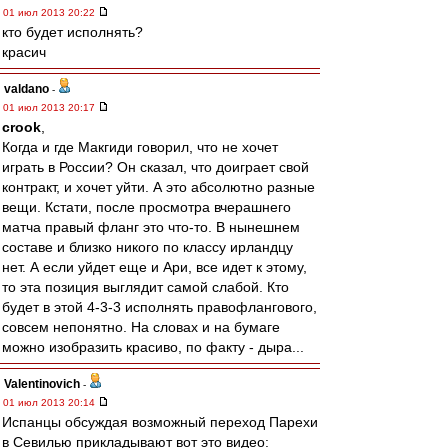
01 июл 2013 20:22
кто будет исполнять?
красич
valdano
-
01 июл 2013 20:17
crook
,
Когда и где Макгиди говорил, что не хочет
играть в России? Он сказал, что доиграет свой
контракт, и хочет уйти. А это абсолютно разные
вещи. Кстати, после просмотра вчерашнего
матча правый фланг это что-то. В нынешнем
составе и близко никого по классу ирландцу
нет. А если уйдет еще и Ари, все идет к этому,
то эта позиция выглядит самой слабой. Кто
будет в этой 4-3-3 исполнять правофлангового,
совсем непонятно. На словах и на бумаге
можно изобразить красиво, по факту - дыра...
Valentinovich
-
01 июл 2013 20:14
Испанцы обсуждая возможный переход Парехи
в Севилью прикладывают вот это видео: