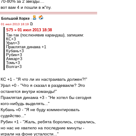
70-80% за 2 звезды....
вот вам 4 и пошли в ж"пу.
Большой Хорхе
-
01 июл 2013 18:19
S75 » 01 июл 2013 18:38
Так-так (послюнявив карандаш), запишем:
КС+3
Урал+3
Праклятая динама +1
Кубань+3
Рубин+3
Амкар+3
Томь+3
Волга+3
КС +1 - "Я что ли их настраивать должен?!"
Урал +0 - "Что я сказал в раздевакле? Это
останется внутри команды!"
Праклятая динама +3 - "Не хотел бы сегодня
кого-нибудь выделять..."
Кубань =0 - "Я не буду комментировать
судейство..."
Рубин +1 - "Жаль, ребята боролись, старались,
но нас не хватило на последние минуты -
играли на фоне усталости..."