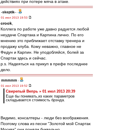
действиях при потере мяча в атаке.
-skeptik-
-
01 июл 2013 19:53
crook
,
Коллега по работе уже давно радуется любой
неудаче Спартака и Карпина лично. По его
мнению это приближает отставку тренера и
продажу клуба. Кому неважно, главное не
Федун и Карпин. Не уподобляйся, болей за
Спартак здесь и сейчас.
p.s. Надеяться на прикуп в префе последнее
дело.
mmmmm
-
01 июл 2013 19:52
Свирепый Вепрь » 01 июл 2013 20:39
Еще бы понимать,из каких параметров
складывается стоимость брэнда.
Видимо, консалтеры - люди без воображения.
Поэтому слова из песни "Золотой мой Спартак
Москва" они поняли буквально.