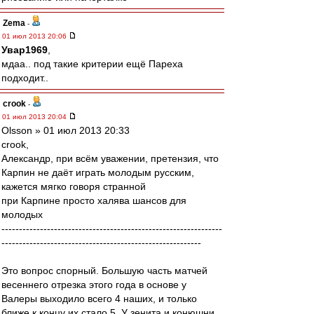
Zema
-
01 июл 2013 20:06
Увар1969
,
мдаа.. под такие критерии ещё Пареха
подходит..
crook
-
01 июл 2013 20:04
Olsson » 01 июл 2013 20:33
crook,
Александр, при всём уважении, претензия, что
Карпин не даёт играть молодым русским,
кажется мягко говоря странной
при Карпине просто халява шансов для
молодых
---------------------------------------------------------------
---------------------------------------------------------
Это вопрос спорный. Большую часть матчей
весеннего отрезка этого года в основе у
Валеры выходило всего 4 наших, и только
ближе к концу их стало 5. У зенита и конюшни,