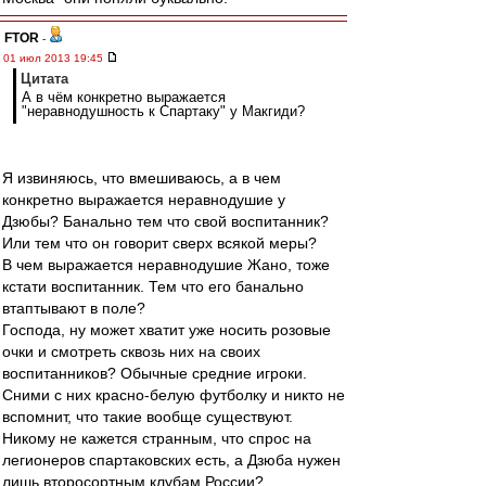
FTOR
-
01 июл 2013 19:45
Цитата
А в чём конкретно выражается
"неравнодушность к Спартаку" у Макгиди?
Я извиняюсь, что вмешиваюсь, а в чем
конкретно выражается неравнодушие у
Дзюбы? Банально тем что свой воспитанник?
Или тем что он говорит сверх всякой меры?
В чем выражается неравнодушие Жано, тоже
кстати воспитанник. Тем что его банально
втаптывают в поле?
Господа, ну может хватит уже носить розовые
очки и смотреть сквозь них на своих
воспитанников? Обычные средние игроки.
Сними с них красно-белую футболку и никто не
вспомнит, что такие вообще существуют.
Никому не кажется странным, что спрос на
легионеров спартаковских есть, а Дзюба нужен
лишь второсортным клубам России?