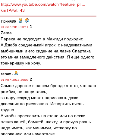
http://www.youtube.com/watch?feature=pl ...
kmTA#at=43
Гриня86
-
01 июл 2013 20:11
Zema
Пареха не подходит, а Макгиди подходит.
А Дзюба средненький игрок, с неадекватными
амбициями и его сидение на лавке Спартака
это мина замедленого действия. Я ещё одного
тренеришку не хочу.
taram
-
01 июл 2013 20:09
Самое дорогое в нашем бренде это то, что наш
ромбик, не напрягаясь,
за пару секунд может нарисовать даже
двоечник по рисованию. Испортить очень
трудно.
А чтобы прославить на стене или на песке
пляжа каней, бамжей, шахту, и прочую рвань
надо иметь, как минимум, четверку по
рисованию или начерталке