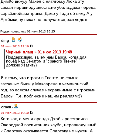
ДимКо вижу,у Макея с нятягом,у Люка эту
самая неравнодушность,не убила,даже череда
серьёзнейших травм. Даже у Гиди её вижу.А у
Артёмки,ну никак не получается,разглядеть.
Редактировалось 01 июл 2013 19:25
dmg
-
01 июл 2013 19:16
Черный плащ » 01 июл 2013 19:48
Поддерживаю, зачем нам Барса, когда для
побед над Зенитом и "сраного Твенте"
должно хватить)
Я к тому, что игроки в Твенте не самые
звездные были у Макларена в чемпионский
год, во всяком случае несравнимые с игроками
Барсы. Т.е. поближе к нашим реалиям:))
crook
-
01 июл 2013 19:10
Кого как, а меня аренда Дзюбы расстроила.
Очередной воспитанник клуба, неравнодушный
к Спартаку оказывается Спартаку не нужен. А