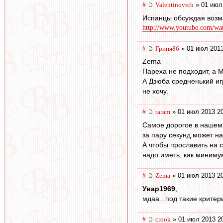
#
Valentinovich
» 01 июл
Испанцы обсуждая возм
http://www.youtube.com/wat
#
Гриня86
» 01 июл 2013
Zema
Пареха не подходит, а М
А Дзюба средненький иг
не хочу.
#
taram
» 01 июл 2013 2
Самое дорогое в нашем 
за пару секунд может н
А чтобы прославить на с
надо иметь, как миниму
#
Zema
» 01 июл 2013 2
Увар1969
,
мдаа.. под такие критер
#
crook
» 01 июл 2013 2