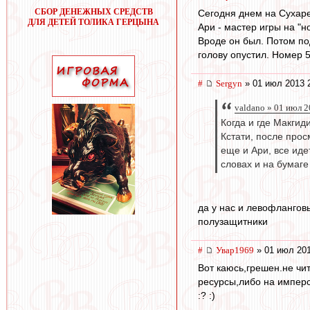
СБОР ДЕНЕЖНЫХ СРЕДСТВ
Сегодня днем на Сухаре
ДЛЯ ДЕТЕЙ ТОЛИКА ГЕРЦЫНА
Ари - мастер игры на "н
Вроде он был. Потом по
голову опустил. Номер 5
#
Sergyn
» 01 июл 2013 
valdano » 01 июл 2
Когда и где Макгиди
Кстати, после прос
еще и Ари, все иде
словах и на бумаге
да у нас и левофлангов
полузащитники
#
Увар1969
» 01 июл 201
Вот каюсь,грешен.не чит
ресурсы,либо на имперс
:? :)