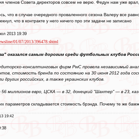
ния членов Совета директоров совсем не верю. Федун нам уже врал
, что в случае очередного проваленного сезона Валеру все равно 
нул, что в контракте у него ничего про эти задачи не записано
юл 2013 19:39
/newsline/01/07/2013/396478.shtml
ва" оказался самым дорогим среди футбольных клубов Росси
удиторско-консалтинговых фирм PwC провела независимый анал
тов, стоимость бренда по состоянию на 30 июня 2012 года со
 других российских, а также украинских клубов.
 56 миллионов евро, ЦСКА — в 32, донецкий "Шахтер" — в 23, каза
их параметров складывается стоимость брэнда. Почему те же ба
13 19:42
9:38