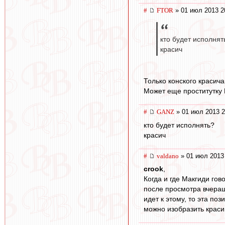
#
FTOR
» 01 июл 2013 2
кто будет исполнят
красич
Только конского красича
Может еще проститутку В
#
GANZ
» 01 июл 2013 2
кто будет исполнять?
красич
#
valdano
» 01 июл 2013
crook
,
Когда и где Макгиди гово
после просмотра вчерашн
идет к этому, то эта по
можно изобразить красив