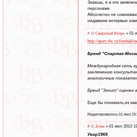
Знаешь, я в эти заявле
персонажи.
Абсолютно не сомневаюсь
недавнем интервью намек
#
Свирепый Вепрь
» 01 и
http://sport.rbc.ru/football
Бренд "Спартак-Моск
Международная сеть а
заключению консультан
аналогичные показатели
Бренд "Зенит" оценен в
Еще бы понимать,из как
Редактировалось 01 июл 20
#
Zema
» 01 июл 2013 1
Увар1969
,