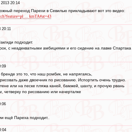
 2013 20:14
ожный переход Парехи в Севилью прикладывают вот это видео:
ch?feature=pl ... kmTA#at=43
 20:11
акгиди подходит.
рок, с неадекватными амбициями и его сидение на лавке Спартака
0:09
бренде это то, что наш ромбик, не напрягаясь,
арисовать даже двоечник по рисованию. Испортить очень трудно.
тене или на песке пляжа каней, бамжей, шахту, и прочую рвань
м, четверку по рисованию или начерталке
0:06
ии ещё Пареха подходит..
0:04