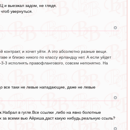
Ц и выезжал задом, не глядя.
 чтоб увернуться.
ой контракт, и хочет уйти. А это абсолютно разные вещи.
ве и близко никого по классу ирландцу нет. А если уйдет
 4-3-3 исполнять правофлангового, совсем непонятно. На
до все таки не левые нападающие, даже не левые
ак.Набрал в гугле.Все ссылки ,либо на явно болотные
их за всеми вью Айриша,даст какую нибудь,реальную ссыль?