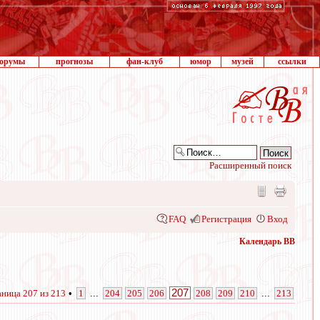
орумы
прогнозы
фан-клуб
юмор
музей
ссылки
Расширенный поиск
FAQ
Регистрация
Вход
Календарь ВВ
207
аница
207
из
213
•
1
...
204
205
206
208
209
210
...
213