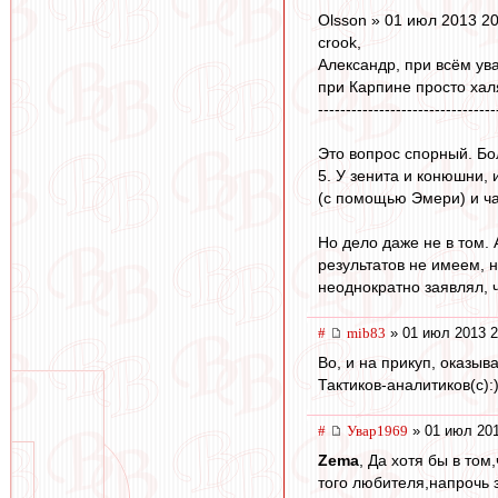
Olsson » 01 июл 2013 20
crook,
Александр, при всём ув
при Карпине просто ха
--------------------------------
Это вопрос спорный. Бол
5. У зенита и конюшни,
(с помощью Эмери) и час
Но дело даже не в том.
результатов не имеем, н
неоднократно заявлял, ч
#
mib83
» 01 июл 2013 2
Во, и на прикуп, оказыв
Тактиков-аналитиков(с):
#
Увар1969
» 01 июл 201
Zema
, Да хотя бы в то
того любителя,напрочь 