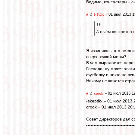
Видимо, консалтеры - л
#
FTOR
» 01 июл 2013 1
А в чём конкретно 
Я извиняюсь, что вмеши
сверх всякой меры?
В чем выражается нерав
Господа, ну может хват
футболку и никто не всп
Никому не кажется стра
#
crook
» 01 июл 2013 1
-skeptik- » 01 июл 2013 
crook » 01 июл 2013 20:
Совет директоров дал с
--------------------------------