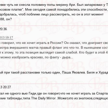
вке чуть не снесла половину попы мерину Ари. Был запаркован у Т
осовом платке". Мне сегодня самой понадобились эти способности,
добралась, чтоб поближе лицо рассмотреть, но он в этот момент
88, он?
20:36
013 19:17
 говорил, что не хочет играть в России? Он сказал, что доиграет св
мотра вчерашнего матча правый фланг это что-то. В нынешнем соста
т к этому, то эта позиция выглядит самой слабой. Кто будет в этой
 можно изобразить красиво, по факту - дыра...
ый при такой расстановке только один, Паша Яковлев. Биля и Хура
3 20:27
ал не одного вью Гиди,где он говорит,что не хочет играть за Спарт
кие таблоиды,типа The Daily Mirror .Может,кто из знатоков,следящ