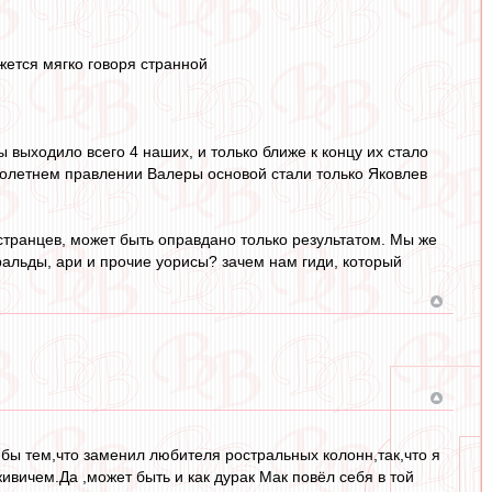
жется мягко говоря странной
 выходило всего 4 наших, и только ближе к концу их стало
оголетнем правлении Валеры основой стали только Яковлев
остранцев, может быть оправдано только результатом. Мы же
уральды, ари и прочие уорисы? зачем нам гиди, который
я бы тем,что заменил любителя ростральных колонн,так,что я
ивичем.Да ,может быть и как дурак Мак повёл себя в той