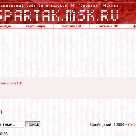
оманда
карта мира
магазин ВВ
гостевая ВВ
ф
вая книга ВВ
13
Сообщений: 10604 •
Стр
0:36