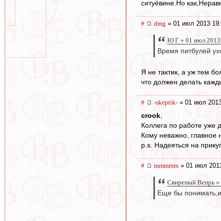
ситуёвине.Но как,Нерав
#
dmg
» 01 июл 2013 19
Ю Г » 01 июл 2013
Время питбулей ух
Я не тактик, а уж тем б
что должен делать кажд
#
-skeptik-
» 01 июл 2013
crook
,
Коллега по работе уже 
Кому неважно, главное 
p.s. Надеяться на прик
#
mmmmm
» 01 июл 201
Свирепый Вепрь » 
Еще бы понимать,и