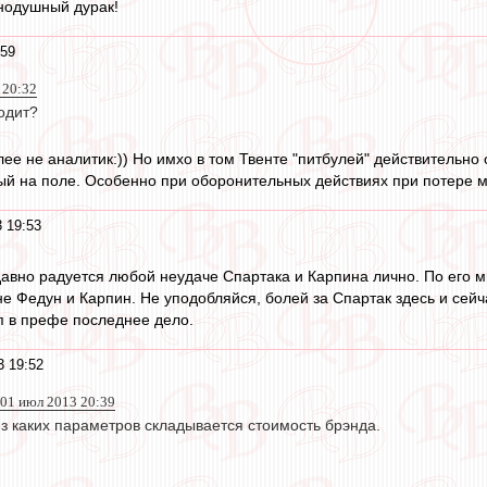
нодушный дурак!
:59
 20:32
одит?
олее не аналитик:)) Но имхо в том Твенте "питбулей" действительн
ый на поле. Особенно при оборонительных действиях при потере м
 19:53
давно радуется любой неудаче Спартака и Карпина лично. По его м
не Федун и Карпин. Не уподобляйся, болей за Спартак здесь и сейч
уп в префе последнее дело.
3 19:52
01 июл 2013 20:39
з каких параметров складывается стоимость брэнда.