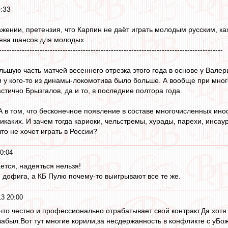
:33
ажении, претензия, что Карпин не даёт играть молодым русским, ка
лява шансов для молодых
----------------------------------------------------------------------------------------
ьшую часть матчей весеннего отрезка этого года в основе у Валеры
 и у кого-то из динамы-локомотива было больше. А вообще при мн
тично Брызгалов, да и то, в последние полтора года.
 А в том, что бесконечное появление в составе многочисленных ин
икаких. И зачем тогда кариоки, чельстремы, хурады, парехи, инса
то не хочет играть в России?
0:04
ается, надеяться нельзя!
) дофига, а КБ Пулю почему-то выигрывают все те же.
3 20:00
м,что честно и профессионально отрабатывает свой контракт.Да хот
забыл.Вот тут многие корили,за несдержанность в конфликте с уБож