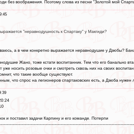
юди без воображения. Поэтому слова из песни "Золотой мой Спарта
9:45
выражается "неравнодушность к Спартаку" у Макгиди?
ваюсь, а в чем конкретно выражается неравнодушие у Дзюбы? Бана
нодушие Жано, тоже кстати воспитанник. Тем что его банально вт
ит уже носить розовые очки и смотреть сквозь них на своих воспит
омнит, что такие вообще существуют.
нным, что спрос на легионеров спартаковских есть, а Дзюба нужен
9:39
20:24
10
рок и поставил задачи Карпину и его команде. Потерпи
------------------------------------------------------------------------------------------