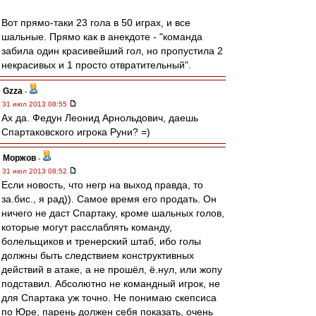
Вот прямо-таки 23 гола в 50 играх, и все
шальные. Прямо как в анекдоте - "команда
забила один красивейший гол, но пропустила 2
некрасивых и 1 просто отвратительный".
Gzza
-
31 июл 2013 08:55
Ах да. Федун Леонид Арнольдович, даешь
Спартаковского игрока Руни? =)
Моржов
-
31 июл 2013 08:52
Если новость, что негр на выход правда, то
за.бис., я рад)). Самое время его продать. Он
ничего не даст Спартаку, кроме шальных голов,
которые могут расслаблять команду,
болельщиков и тренерский штаб, ибо голы
должны быть следствием конструктивных
действий в атаке, а не прошёл, ё.нул, или жопу
подставил. Абсолютно не командный игрок, не
для Спартака уж точно. Не понимаю скепсиса
по Юре, парень должен себя показать, очень