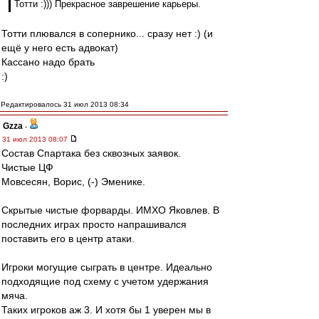
Тотти :))) Прекрасное заврешение карьеры.
Тотти плювался в сопернико... сразу нет :) (и
ещё у него есть адвокат)
Кассано надо брать
:)
Редактировалось 31 июл 2013 08:34
Gzza
-
31 июл 2013 08:07
Состав Спартака без сквозных заявок.
Чистые ЦФ
Мовсесян, Ворис, (-) Эменике.
Скрытые чистые форварды. ИМХО Яковлев. В
последних играх просто напрашивался
поставить его в центр атаки.
Игроки могущие сыграть в центре. Идеально
подходящие под схему с учетом удержания
мяча.
Таких игроков аж 3. И хотя бы 1 уверен мы в