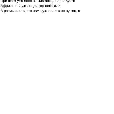
При этом уже безо всяких лотерей, на Кубке
Африке они уже тогда все показали.
А размышлять, кто нам нужен и кто не нужен, я
не буду.
Пусть у Валеры голова об этом болит. Если
считает, что выиграем титул с Мовсисяном и
Уорисом, значит слово волшебное знает.
Ждем. :)
Bobi Hall
-
31 июл 2013 01:38
Есть чуйка, что теперь весь трансферный бред,
будет появляться
после 12 ночи. Кому то не спится... :D
Paris Saint-Germain
-
31 июл 2013 01:35
Штиллер
Справедливости ради, Паписс Сиссе в Меце
был редкой деревяшкой. С 8-ми метров хуярил
в зрителей. потом Германия его преобразила,
как и Демба Ба кстати.