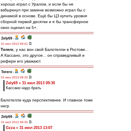
хорошо играл с Уралом, и если бы не
взбыркнул при замене возможно играл бы с
динамой в основе. Ещё бы ЦЗ купить уровня
сборной первой десятки и я бы трансферное
окно оценил на 5+.
Zely69
-
31 июл 2013 08:41
Torero
, у нас вон свой Балотелли в Ростове...
А Кассано, это другое... он справедливый и
рефери его уважают.
Torero
-
31 июл 2013 08:34
Zely69 » 31 июл 2013 09:30
Кассано надо брать
Балотелли куда перспективнее. И главное тоже
негр.
Zely69
-
31 июл 2013 08:30
Gzza » 31 июл 2013 13:07