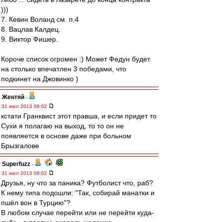
)))
7. Кевин Воланд см. п.4
8. Вацлав Калдец.
9. Виктор Фишер.
Короче список огромен :) Может Федун будет
на столько впечатлен 3 победами, что
подкинет на Джовинко )
Жентяй
-
31 июл 2013 08:02
кстати Гранквист этот правша, и если придет то
Сухи я полагаю на выход, то то он не
появляется в основе даже при больном
Брызгалове
Superfuzz
-
31 июл 2013 08:02
Друзья, ну что за паника? Футболист что, раб?
К нему типа подошли: "Так, собирай манатки и
пшёл вон в Турцию"?
В любом случае перейти или не перейти куда-