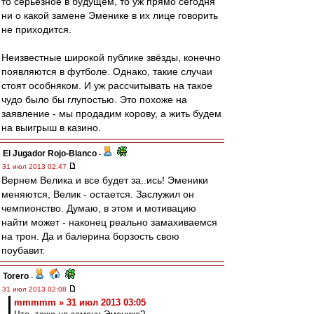
то серьёзное в будущем, то уж прямо сегодня
ни о какой замене Эменике в их лице говорить
не приходится.
Неизвестные широкой публике звёзды, конечно
появляются в футболе. Однако, такие случаи
стоят особняком. И уж рассчитывать на такое
чудо было бы глупостью. Это похоже на
заявление - мы продадим корову, а жить будем
на выигрыш в казино.
El Jugador Rojo-Blanco
-
31 июл 2013 02:47
Вернем Велика и все будет за..ись! Эменики
меняются, Велик - остается. Заслужил он
чемпионство. Думаю, в этом и мотивацию
найти может - наконец реально замахиваемся
на трон. Да и балерина борзость свою
поубавит.
Torero
-
31 июл 2013 02:08
mmmmm » 31 июл 2013 03:05