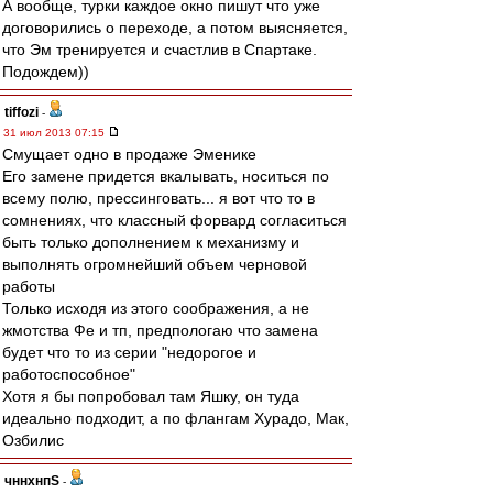
А вообще, турки каждое окно пишут что уже
договорились о переходе, а потом выясняется,
что Эм тренируется и счастлив в Спартаке.
Подождем))
tiffozi
-
31 июл 2013 07:15
Смущает одно в продаже Эменике
Его замене придется вкалывать, носиться по
всему полю, прессинговать... я вот что то в
сомнениях, что классный форвард согласиться
быть только дополнением к механизму и
выполнять огромнейший объем черновой
работы
Только исходя из этого соображения, а не
жмотства Фе и тп, предпологаю что замена
будет что то из серии "недорогое и
работоспособное"
Хотя я бы попробовал там Яшку, он туда
идеально подходит, а по флангам Хурадо, Мак,
Озбилис
чннхнпS
-