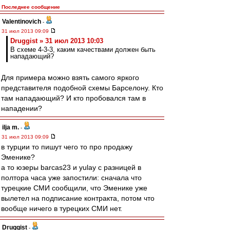
Последнее сообщение
Valentinovich
-
31 июл 2013 09:09
Druggist » 31 июл 2013 10:03
В схеме 4-3-3, каким качествами должен быть
нападающий?
Для примера можно взять самого яркого
представителя подобной схемы Барселону. Кто
там нападающий? И кто пробовался там в
нападении?
ilja m.
-
31 июл 2013 09:09
в турции то пишут чего то про продажу
Эменике?
а то юзеры barcas23 и yulay с разницей в
полтора часа уже запостили: сначала что
турецкие СМИ сообщили, что Эменике уже
вылетел на подписание контракта, потом что
вообще ничего в турецких СМИ нет.
Druggist
-