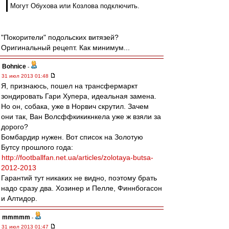
Могут Обухова или Козлова подключить.
"Покорители" подольских витязей?
Оригинальный рецепт. Как минимум...
Bohnice
-
31 июл 2013 01:48
Я, признаюсь, пошел на трансфермаркт
зондировать Гари Хупера, идеальная замена.
Но он, собака, уже в Норвич скрутил. Зачем
они так, Ван Волсффкикикнкела уже ж взяли за
дорого?
Бомбардир нужен. Вот список на Золотую
Бутсу прошлого года:
http://footballfan.net.ua/articles/zolotaya-butsa-
2012-2013
Гарантий тут никаких не видно, поэтому брать
надо сразу два. Хозинер и Пелле, Финнбогасон
и Алтидор.
mmmmm
-
31 июл 2013 01:47