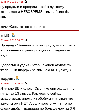
31 июл 2013 07:15
ну продали и продали... всё к лучшему.
хотя имхо и НЕВОВРЕМЯ, зимой было бы
самое оно.
хочу Жиньяка, он справится
mib83
-
31 июл 2013 06:57
Продадут Эменике или не продадут - а Глеба
Управленца
с днем рождения поздравить
надо!
Здоровья и удачи - чтоб наконец отхватить
желанный шарфик за зимнюю КБ Пулю!:)))
Поручик
-
31 июл 2013 06:55
Я читаю ВВ и фуею. Эменике они отдадут не
глядя за 13 лямов. Как можно сейчас
выдергивать игрока из обоймы учитывая что
замены ему НЕТ. А если когото купят -то по
сложившейся традиции не больше чем за 3-6