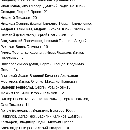
Владимир Степанов, Галимзян Хусаинов - 22
Иван Конов, Иван Мозер, Дмитрий Радченко, Юрий
Севидов, Георгий Ярцев - 21
Николай Писарев - 20
Николай Осянин, Вадим Павленко, Роман Павлюченко,
Андрей Пятницкий, Андрей Тихонов, Юрий Фалин - 18
Николай Дементьев, Сергей Сальников - 17
Ари, Алексей Парамонов, Николай Паршин, Андрей
Рудаков, Борис Татушин - 16
Алекс, Фернандо Кавенаги, Игорь Ледяхов, Виктор
Пасулько - 15
Вячеслав Амбарцумян, Сергей Швецов, Владимир
Янкин - 14
Анатолий Исаев, Валерий Кечинов, Александр
Мостовой, Виктор Онопко, Михайло Пьянович,
Валерий Рейнгольд, Сергей Родионов - 13
Максим Бузникин, Игорь Шалимов - 12
Виктор Евлентьев, Анатолий Ильин, Сергей Новиков,
Олег Тимаков - 11
Артем Безродный, Владимир Быстров, Юрий
Гаврилов, Эдгар Гесс, Василий Калинов, Дмитрий
Комбаров, Владимир Редин, Михаил Русяев,
Александр Рысцов, Валерий Шмаров - 10