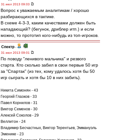
31 июл 2013 09:03
Вопрос к уважаемым аналитикам / хорошо
разбирающихся в тактике.
В схеме 4-3-3, каким качествами должен быть
нападающий? (бегунок, дриблер итп.) и если
можно, то прототип кого-нибудь из топ-игроков.
Спектр
-
31 июл 2013 09:01
По поводу "ленивого мальчика" и резвого
старта. Кто сколько забил в свои первые 50 игр
за "Спартак" (из тех, кому удалось хотя бы 50
игр сыграть и хотя бы 10 в них забить).
Никита Симонян - 43
Георгий Глазков - 33
Павел Корнилов - 31
Виктор Семенов - 30
Алексей Соколов - 29
Веллитон - 24
Владимир Бесчастных, Виктор Терентьев, Эммануэль
Эменике - 23