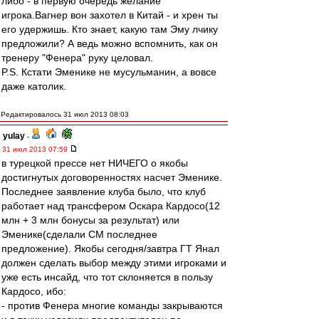
либо - в первую очередь желание
игрока.Вагнер вон захотел в Китай - и хрен ты
его удержишь. Кто знает, какую там Эму лчику
предложили? А ведь можно вспомнить, как он
тренеру "Фенера" руку целовал.
P.S. Кстати Эменике не мусульманин, а вовсе
даже католик.
Редактировалось 31 июл 2013 08:03
yulay
-
31 июл 2013 07:59
в турецкой прессе нет НИЧЕГО о якобы
достигнутых договоренностях насчет Эменике.
Последнее заявление клуба было, что клуб
работает над трансфером Оскара Кардосо(12
млн + 3 млн бонусы за результат) или
Эменике(сделали СМ последнее
предложение). Якобы сегодня/завтра ГТ Янал
должен сделать выбор между этими игроками и
уже есть инсайд, что тот склоняется в пользу
Кардосо, ибо:
- против Фенера многие команды закрываются