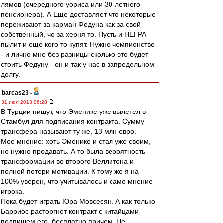
лямов (очередного уориса или 30-летнего
пенсионера). А Еще доставляет что некоторые
переживают за карман Федуна как за свой
собственный, чо за херня то. Пусть и НЕГРА
пылит и еще кого то купят. Нужно чемпионство
- и лично мне без разницы сколько это будет
стоить Федуну - он и так у нас в запредельном
долгу.
barcas23
-
31 июл 2013 06:28
В Турции пишут, что Эменике уже вылетел в
Стамбул для подписания контракта. Сумму
трансфера называют ту же, 13 млн евро.
Мое мнение: хоть Эменике и стал уже своим,
но нужно продавать. А то была вероятность
трансформации во второго Веллитона и
полной потери мотивации. К тому же я на
100% уверен, что учитывалось и само мнение
игрока.
Пока будет играть Юра Мовсесян. А как только
Барриос расторгнет контракт с китайцами
подпишем его, бесплатно причем. Не