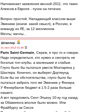
Напоминает заявления весной-2011, что таких
Алексов в Европе - пучок на пятачок.
Вопрос простой. Нападающий классом выше
Эменике (иначе. какой смысл), в Россию, в
команду из ЛЕ, за 12 миллионов.
Мечты, мечты...
Штиллер
-
31 июл 2013 01:46
Paris Saint-Germain
, Сереж, я про то и говорю.
Надо определиться, кто нужен и смотреть не
богатые топ-клубы, а маленькие и слабые.
Глупо было бы пытаться увести Мхитаряна у
Шахтера. Конечно, он выберет Дортмунд.
Если бы не обстоятельства, глупо было бы
пытаться забрать того же Эменике у Фенера.
У Фенербахче бюджет в 1.5-2 раза больше
нашего.
А вот предложить Сент-Этьену 10-ку год назад
за Обамеянга вполне было можно. Или
Фрайбургу за Сиссе.