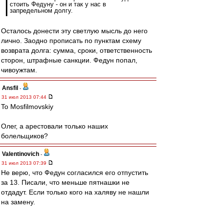
стоить Федуну - он и так у нас в
запредельном долгу.
Осталось донести эту светлую мысль до него
лично. Заодно прописать по пунктам схему
возврата долга: сумма, сроки, ответственность
сторон, штрафные санкции. Федун попал,
чивоужтам.
Ansfil
-
31 июл 2013 07:44
To Mosfilmovskiy
Олег, а арестовали только наших
болельщиков?
Valentinovich
-
31 июл 2013 07:39
Не верю, что Федун согласился его отпустить
за 13. Писали, что меньше пятнашки не
отдадут. Если только кого на халяву не нашли
на замену.