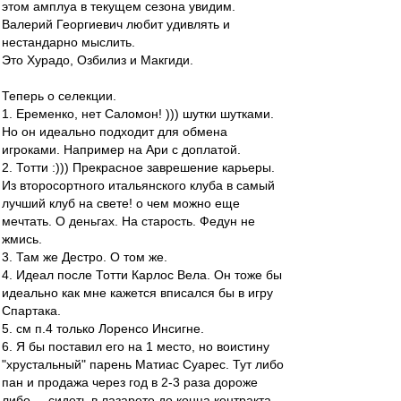
этом амплуа в текущем сезона увидим.
Валерий Георгиевич любит удивлять и
нестандарно мыслить.
Это Хурадо, Озбилиз и Макгиди.
Теперь о селекции.
1. Еременко, нет Саломон! ))) шутки шутками.
Но он идеально подходит для обмена
игроками. Например на Ари с доплатой.
2. Тотти :))) Прекрасное заврешение карьеры.
Из второсортного итальянского клуба в самый
лучший клуб на свете! о чем можно еще
мечтать. О деньгах. На старость. Федун не
жмись.
3. Там же Дестро. О том же.
4. Идеал после Тотти Карлос Вела. Он тоже бы
идеально как мне кажется вписался бы в игру
Спартака.
5. см п.4 только Лоренсо Инсигне.
6. Я бы поставил его на 1 место, но воистину
"хрустальный" парень Матиас Суарес. Тут либо
пан и продажа через год в 2-3 раза дороже
либо ... сидеть в лазарете до конца контракта