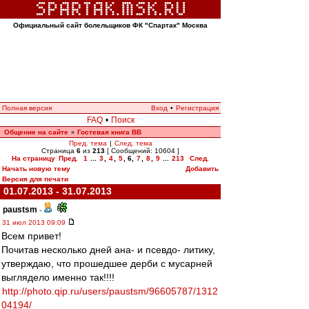
Официальный сайт болельщиков ФК "Спартак" Москва
Полная версия
Вход
•
Регистрация
FAQ
•
Поиск
Общение на сайте
Гостевая книга ВВ
»
Пред. тема
|
След. тема
Страница
6
из
213
[ Сообщений: 10604 ]
На страницу
Пред.
1
...
3
,
4
,
5
,
6
,
7
,
8
,
9
...
213
След.
Начать новую тему
Добавить
Версия для печати
01.07.2013 - 31.07.2013
paustsm
-
31 июл 2013 09:09
Всем привет!
Почитав несколько дней ана- и псевдо- литику,
утверждаю, что прошедшее дерби с мусарней
выглядело именно так!!!!
http://photo.qip.ru/users/paustsm/96605787/1312
04194/