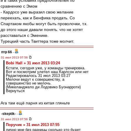
и в таких условиях предпочтителен по
сравнению с Эмом
- Кардосо уже выразил свою желание
переехать, как и Бенфика продать. Со
Спартаком якобы могут быть проволочки, т.к.
до этого наши давали понять. что не хотят
расставаться с Эменике.
Турецкий часть Твиттера тоже молчит.
птр 66
-
31 июл 2013 07:56
Bobi Hall » 31 июл 2013 03:24
Кстати, сегодня уже, у команды тренировка.
Вот и посмотрим улетел наш Карлсон или нет
Редактировалось 31 июл 2013 03:27
Мелочи ведут к совершенству, а
совершенство не мелочь.
(Микеланджело ди Лодовико Буонарроти)
Вернуться
Ага там ещё парня из китая гляньте
-skeptik-
-
31 июл 2013 07:56
Поручик » 31 июл 2013 07:55
лично мне без разницы сколько это будет