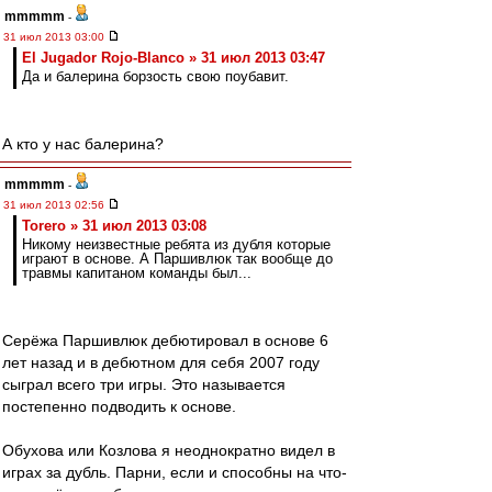
mmmmm
-
31 июл 2013 03:00
El Jugador Rojo-Blanco » 31 июл 2013 03:47
Да и балерина борзость свою поубавит.
А кто у нас балерина?
mmmmm
-
31 июл 2013 02:56
Torero » 31 июл 2013 03:08
Никому неизвестные ребята из дубля которые
играют в основе. А Паршивлюк так вообще до
травмы капитаном команды был...
Серёжа Паршивлюк дебютировал в основе 6
лет назад и в дебютном для себя 2007 году
сыграл всего три игры. Это называется
постепенно подводить к основе.
Обухова или Козлова я неоднократно видел в
играх за дубль. Парни, если и способны на что-