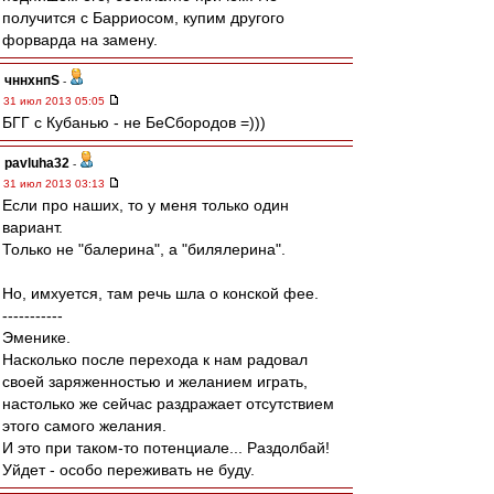
получится с Барриосом, купим другого
форварда на замену.
чннхнпS
-
31 июл 2013 05:05
БГГ с Кубанью - не БеСбородов =)))
pavluha32
-
31 июл 2013 03:13
Если про наших, то у меня только один
вариант.
Только не "балерина", а "билялерина".
Но, имхуется, там речь шла о конской фее.
-----------
Эменике.
Насколько после перехода к нам радовал
своей заряженностью и желанием играть,
настолько же сейчас раздражает отсутствием
этого самого желания.
И это при таком-то потенциале... Раздолбай!
Уйдет - особо переживать не буду.