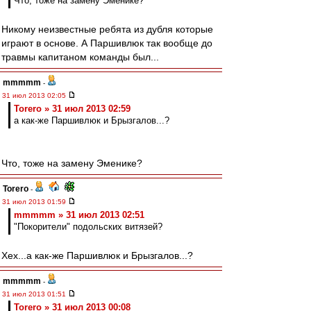
Что, тоже на замену Эменике?
Никому неизвестные ребята из дубля которые
играют в основе. А Паршивлюк так вообще до
травмы капитаном команды был...
mmmmm
-
31 июл 2013 02:05
Torero » 31 июл 2013 02:59
а как-же Паршивлюк и Брызгалов...?
Что, тоже на замену Эменике?
Torero
-
31 июл 2013 01:59
mmmmm » 31 июл 2013 02:51
"Покорители" подольских витязей?
Хех...а как-же Паршивлюк и Брызгалов...?
mmmmm
-
31 июл 2013 01:51
Torero » 31 июл 2013 00:08