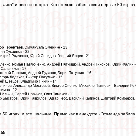
ьчика" и резвого старта. Кто сколько забил в свои первые 50 игр за 
.
ор Терентьев, Эммануэль Эменике - 23
ян Хусаинов - 22
итрий Радченко, Юрий Севидов, Георгий Ярцев - 21
ленко, Роман Павлюченко, Андрей Пятницкий, Андрей Тихонов, Юрий Фалин -
Сальников - 17
иколай Паршин, Андрей Рудаков, Борис Татушин - 16
Игорь Ледяхов, Виктор Пасулько - 15
ей Швецов, Владимир Янкин - 14
ечинов, Александр Мостовой, Виктор Онопко, Михайло Пьянович, Валерий Рей
имов - 12
 Ильин, Сергей Новиков, Олег Тимаков - 11
 Быстров, Юрий Гаврилов, Эдгар Гесс, Василий Калинов, Дмитрий Комбаров,
в 50 играх, и все шальные. Прямо как в анекдоте - "команда забил
.
:55