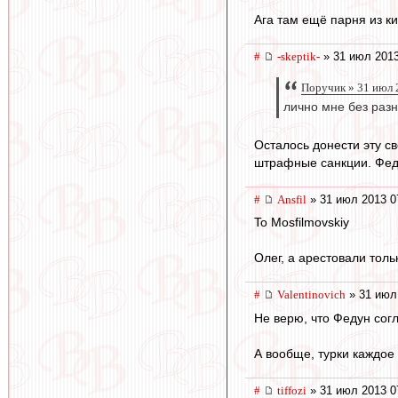
Ага там ещё парня из ки
#
-skeptik-
» 31 июл 2013
Поручик » 31 июл 
лично мне без разн
Осталось донести эту св
штрафные санкции. Фед
#
Ansfil
» 31 июл 2013 0
To Mosfilmovskiy
Олег, а арестовали тол
#
Valentinovich
» 31 июл
Не верю, что Федун согл
А вообще, турки каждое
#
tiffozi
» 31 июл 2013 0