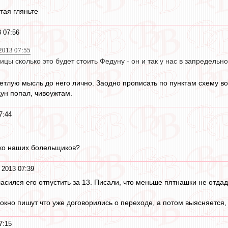
тая гляньте
 07:56
2013 07:55
ицы сколько это будет стоить Федуну - он и так у нас в запредельно
етлую мысль до него лично. Заодно прописать по пунктам схему воз
ун попал, чивоужтам.
7:44
ько наших болельщиков?
 2013 07:39
асился его отпустить за 13. Писали, что меньше пятнашки не отдаду
 окно пишут что уже договорились о переходе, а потом выясняется,
7:15