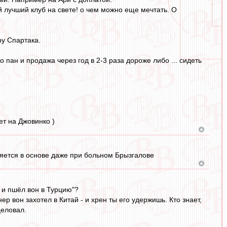
й лучший клуб на свете! о чем можно еще мечтать. О
ру Спартака.
о пан и продажа через год в 2-3 раза дороже либо ... сидеть
ет на Джовинко )
вляется в основе даже при больном Брызгалове
и и пшёл вон в Турцию"?
р вон захотел в Китай - и хрен ты его удержишь. Кто знает,
целовал.