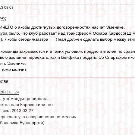
13 08:03
7:59
НИЧЕГО о якобы достигнутых договоренностях насчет Эменике.
уба было, что клуб работает над трансфером Оскара Кардосо(12 м
. Якобы сегодня/завтра ГТ Янал должен сделать выбор между этими
 команды закрываются и в таких условиях предпочтителен по сра
вою желание переехать, как и Бенфика продать. Со Спартаком якобы
ся с Эменике.
 тоже молчит.
07:56
 2013 03:24
е, у команды тренировка.
летел наш Карлсон или нет
1 июл 2013 03:27
ершенству, а совершенство не мелочь.
Лодовико Буонарроти)