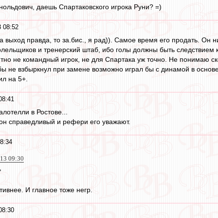
нольдович, даешь Спартаковского игрока Руни? =)
 08:52
на выход правда, то за.бис., я рад)). Самое время его продать. Он 
олельщиков и тренерский штаб, ибо голы должны быть следствием ко
тно не командный игрок, не для Спартака уж точно. Не понимаю с
 бы не взбыркнул при замене возможно играл бы с динамой в основе
л на 5+.
08:41
Балотелли в Ростове...
. он справедливый и рефери его уважают.
8:34
013 09:30
ь
ивнее. И главное тоже негр.
08:30