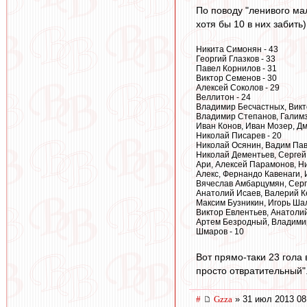
По поводу "ленивого мал
хотя бы 10 в них забить)
Никита Симонян - 43
Георгий Глазков - 33
Павел Корнилов - 31
Виктор Семенов - 30
Алексей Соколов - 29
Веллитон - 24
Владимир Бесчастных, Викт
Владимир Степанов, Галимз
Иван Конов, Иван Мозер, Дм
Николай Писарев - 20
Николай Осянин, Вадим Пав
Николай Дементьев, Сергей 
Ари, Алексей Парамонов, Н
Алекс, Фернандо Кавенаги, 
Вячеслав Амбарцумян, Серг
Анатолий Исаев, Валерий К
Максим Бузникин, Игорь Шал
Виктор Евлентьев, Анатолий
Артем Безродный, Владимир
Шмаров - 10
Вот прямо-таки 23 гола 
просто отвратительный"
#
Gzza
» 31 июл 2013 08