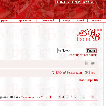
орумы
прогнозы
фан-клуб
юмор
музей
ссылки
Расширенный поиск
FAQ
Регистрация
Вход
Календарь ВВ
6
ений: 10604 •
Страница
6
из
213
•
1
...
3
4
5
7
8
9
...
213