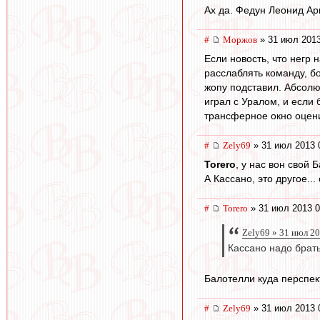
Ах да. Федун Леонид Ар
#
Моржов
» 31 июл 2013
Если новость, что негр 
расслаблять команду, б
жопу подставил. Абсолю
играл с Уралом, и если
трансферное окно оцени
#
Zely69
» 31 июл 2013 
Torero
, у нас вон свой 
А Кассано, это другое..
#
Torero
» 31 июл 2013 0
Zely69 » 31 июл 2
Кассано надо брат
Балотелли куда перспект
#
Zely69
» 31 июл 2013 