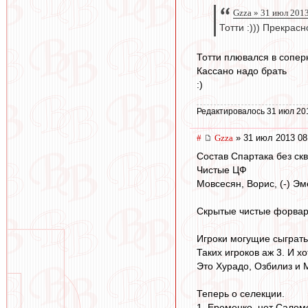
Gzza » 31 июл 201
Тотти :))) Прекрас
Тотти плювался в соперни
Кассано надо брать
:)
Редактировалось 31 июл 20
#
Gzza
» 31 июл 2013 08
Состав Спартака без скв
Чистые ЦФ
Мовсесян, Ворис, (-) Эм
Скрытые чистые форвард
Игроки могущие сыграть
Таких игроков аж 3. И 
Это Хурадо, Озбилиз и 
Теперь о селекции.
1. Еременко, нет Салом