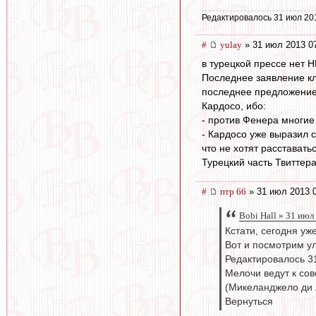
Редактировалось 31 июл 20
#
yulay
» 31 июл 2013 0
в турецкой прессе нет 
Последнее заявление кл
последнее предложение)
Кардосо, ибо:
- против Фенера многие
- Кардосо уже выразил с
что не хотят расставать
Турецкий часть Твиттера
#
птр 66
» 31 июл 2013 
Bobi Hall » 31 июл
Кстати, сегодня уж
Вот и посмотрим у
Редактировалось 3
Мелочи ведут к сов
(Микеланджело ди 
Вернуться