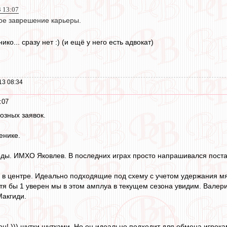
3 13:07
ное заврешение карьеры.
ко... сразу нет :) (и ещё у него есть адвокат)
13 08:34
:07
озных заявок.
енике.
ы. ИМХО Яковлев. В последних играх просто напрашивался постави
 в центре. Идеально подходящие под схему с учетом удержания м
хотя бы 1 уверен мы в этом амплуа в текущем сезона увидим. Валер
Макгиди.
он! ))) шутки шутками. Но он идеально подходит для обмена игрок