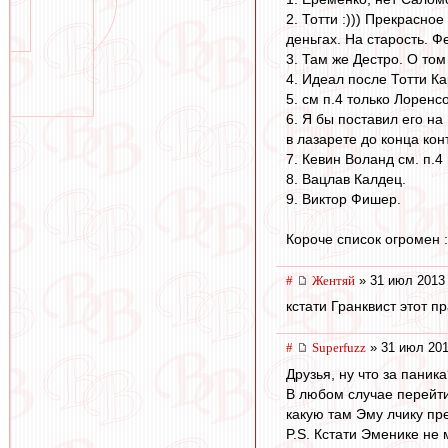
2. Тотти :))) Прекрасно
деньгах. На старость. Ф
3. Там же Дестро. О том
4. Идеал после Тотти Ка
5. см п.4 только Лоренс
6. Я бы поставил его на
в лазарете до конца конт
7. Кевин Воланд см. п.4
8. Вацлав Калдец.
9. Виктор Фишер.
Короче список огромен :
#
Жентяй
» 31 июл 2013 
кстати Гранквист этот п
#
Superfuzz
» 31 июл 201
Друзья, ну что за паник
В любом случае перейти 
какую там Эму лчику пр
P.S. Кстати Эменике не 