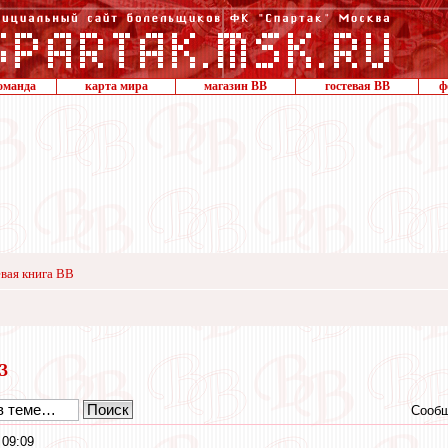
оманда
карта мира
магазин ВВ
гостевая ВВ
ф
вая книга ВВ
13
Сообщ
 09:09