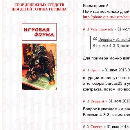
СБОР ДЕНЕЖНЫХ СРЕДСТВ
Всем привет!
ДЛЯ ДЕТЕЙ ТОЛИКА ГЕРЦЫНА
Почитав несколько дней 
http://photo.qip.ru/users/p
#
Valentinovich
» 31 июл
Druggist » 31 июл 
В схеме 4-3-3, ка
Для примера можно взят
#
ilja m.
» 31 июл 2013 0
в турции то пишут чего
а то юзеры barcas23 и 
контракта, потом что во
#
Druggist
» 31 июл 2013
Вопрос к уважаемым ана
В схеме 4-3-3, каким ка
#
Спектр
» 31 июл 2013 