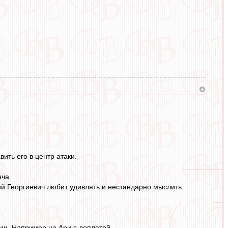
ть его в центр атаки.
яча.
ий Георгиевич любит удивлять и нестандарно мыслить.
ами. Например на Ари с доплатой.