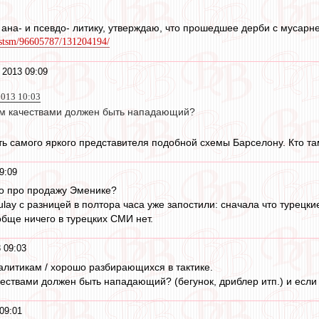
ана- и псевдо- литику, утверждаю, что прошедшее дерби с мусарне
austsm/96605787/131204194/
 2013 09:09
2013 10:03
ким качествами должен быть нападающий?
ь самого яркого представителя подобной схемы Барселону. Кто т
9:09
 то про продажу Эменике?
yulay с разницей в полтора часа уже запостили: сначала что туре
обще ничего в турецких СМИ нет.
 09:03
литикам / хорошо разбирающихся в тактике.
чествами должен быть нападающий? (бегунок, дриблер итп.) и если 
09:01