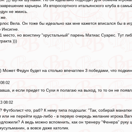
е заврешение карьеры. Из второсортного итальянского клуба в самы
едун не жмись.
 же.
рлос Вела. Он тоже бы идеально как мне кажется вписался бы в иг
о Инсигне.
 1 место, но воистину "хрустальный" парень Матиас Суарес. Тут либ
ракта )))
) Может Федун будет на столько впечатлен 3 победами, что подкин
08:02
равша, и если придет то Сухи я полагаю на выход, то то он не поя
3 08:02
а? Футболист что, раб? К нему типа подошли: "Так, собирай манатк
или не перейти куда-либо - в первую очередь желание игрока.Вагне
едложили? А ведь можно вспомнить, как он тренеру "Фенера" руку 
мусульманин, а вовсе даже католик.