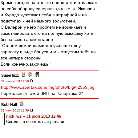
Кроме того,он настолько напрягает и отвлекает
на себя оборону соперника,что те же Яковлев
и Хурадо чувствуют себя в штрафной и на
подступах к ней намного вольготней.
С Валерой у него проблем не возникает и
замотивировать его на полную выкладку хотя
бы на сезон элементарно:
"Станем чемпионами-получи еще одну
зарплату в виде бонуса и мы отпустим тебя на
все четыре стороны.
Если,конечно,захочешь."
Superfuzz
-
31 июл 2013 11:59
http://www.spartak.com/img/photo/big/42969.jpg
Нормальный такой ВИП на "Спартаке-2"
Bobi Hall
-
31 июл 2013 11:59
nick_ws » 31 июл 2013 12:46
Сегодня в воротах наигрывали