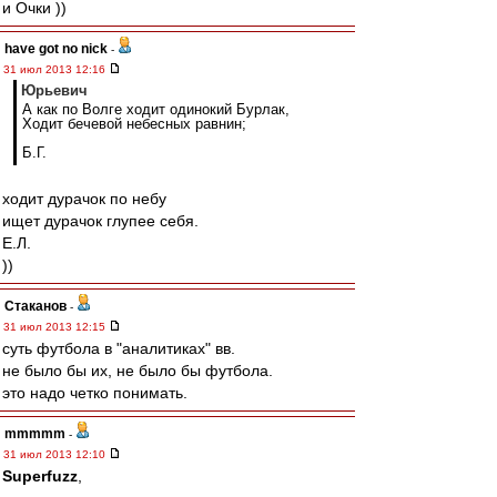
и Очки ))
have got no nick
-
31 июл 2013 12:16
Юрьевич
А как по Волге ходит одинокий Бурлак,
Ходит бечевой небесных равнин;
Б.Г.
ходит дурачок по небу
ищет дурачок глупее себя.
Е.Л.
))
Cтаканов
-
31 июл 2013 12:15
суть футбола в "аналитиках" вв.
не было бы их, не было бы футбола.
это надо четко понимать.
mmmmm
-
31 июл 2013 12:10
Superfuzz
,