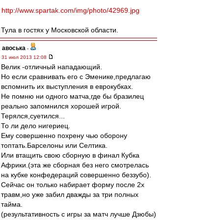
http://www.spartak.com/img/photo/42969.jpg
Тула в гостях у Московской области.
авоська
-
31 июл 2013 12:08
Велик -отличный нападающий.
Но если сравнивать его с Эменике,предлагаю
вспомнить их выступления в еврокубках.
Не помню ни одного матча,где бы бразилец
реально запомнился хорошей игрой.
Терялся,суетился...
То ли дело нигериец.
Ему совершенно похрену чью оборону
топтать.Барселоны или Селтика.
Или втащить свою сборную в финал Кубка
Африки.(эта же сборная без него смотрелась
на кубке конфедераций совершенно беззубо).
Сейчас он только набирает форму после 2х
травм,но уже забил дважды за три полных
тайма.
(результативность с игры за матч лучше Дзюбы)