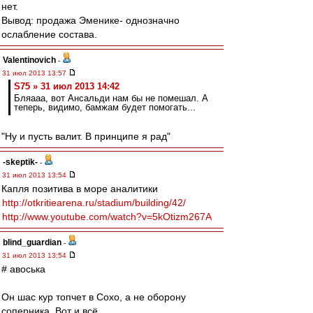
нет.
Вывод: продажа Эменике- однозначно
ослабление состава.
Valentinovich
-
31 июл 2013 13:57
S75 » 31 июл 2013 14:42
Бляааа, вот Ансальди нам бы не помешал. А
теперь, видимо, бамжам будет помогать...
"Ну и пусть валит. В принципе я рад"
-skeptik-
-
31 июл 2013 13:54
Капля позитива в море аналитики
http://otkritiearena.ru/stadium/building/42/
http://www.youtube.com/watch?v=5kOtizm267A
blind_guardian
-
31 июл 2013 13:54
# авоська
Он шас кур топчет в Сохо, а не оборону
соперника. Вот и всё.