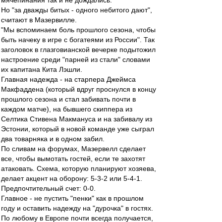
мячепинания так и не дождались.
Но "за дважды битых - одного небитого дают",
считают в Мазервилле.
"Мы вспоминаем боль прошлого сезона, чтобы
быть начеку в игре с богатеями из России". Так
заголовок в глазговианской вечерке подытожил
настроение среди "парней из стали" словами
их капитана Кита Лэшли.
Главная надежда - на старпера Джеймса
Макфаддена (который вдруг проснулся в концу
прошлого сезона и стал забивать почти в
каждом матче), на бывшего скиппера из
Селтика Стивена Макмануса и на забивалу из
Эстонии, который в новой команде уже сыграл
два товарняка и в одном забил.
По сливам на форумах, Мазервелл сделает
все, чтобы вымотать гостей, если те захотят
атаковать. Схема, которую планируют хозяева,
делает акцент на оборону: 5-3-2 или 5-4-1.
Предпочтительный счет: 0-0.
Главное - не пустить "пенки" как в прошлом
году и оставить надежду на "дурочка" в гостях.
По любому в Европе почти всегда получается,