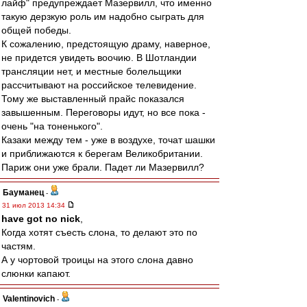
лайф" предупреждает Мазервилл, что именно
такую дерзкую роль им надобно сыграть для
общей победы.
К сожалению, предстоящую драму, наверное,
не придется увидеть воочию. В Шотландии
трансляции нет, и местные болельщики
рассчитывают на российское телевидение.
Тому же выставленный прайс показался
завышенным. Переговоры идут, но все пока -
очень "на тоненького".
Казаки между тем - уже в воздухе, точат шашки
и приближаются к берегам Великобритании.
Париж они уже брали. Падет ли Мазервилл?
Бауманец
-
31 июл 2013 14:34
have got no nick
,
Когда хотят съесть слона, то делают это по
частям.
А у чортовой троицы на этого слона давно
слюнки капают.
Valentinovich
-