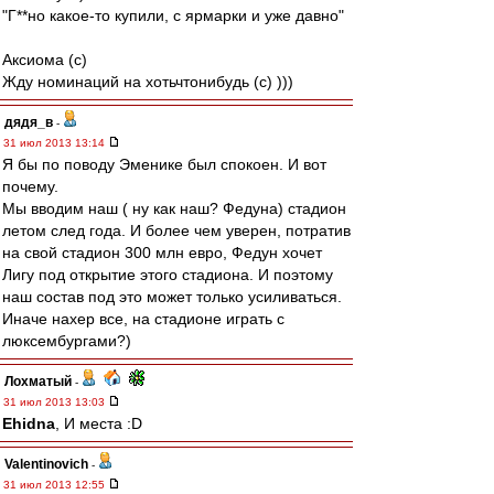
"Г**но какое-то купили, с ярмарки и уже давно"
Аксиома (с)
Жду номинаций на хотьчтонибудь (с) )))
дядя_в
-
31 июл 2013 13:14
Я бы по поводу Эменике был спокоен. И вот
почему.
Мы вводим наш ( ну как наш? Федуна) стадион
летом след года. И более чем уверен, потратив
на свой стадион 300 млн евро, Федун хочет
Лигу под открытие этого стадиона. И поэтому
наш состав под это может только усиливаться.
Иначе нахер все, на стадионе играть с
люксембургами?)
Лохматый
-
31 июл 2013 13:03
Ehidna
, И места :D
Valentinovich
-
31 июл 2013 12:55