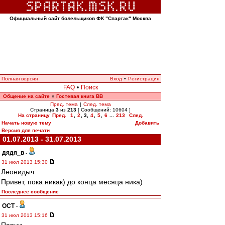
Официальный сайт болельщиков ФК "Спартак" Москва
Полная версия
Вход
•
Регистрация
FAQ
•
Поиск
Общение на сайте
Гостевая книга ВВ
»
Пред. тема
|
След. тема
Страница
3
из
213
[ Сообщений: 10604 ]
На страницу
Пред.
1
,
2
,
3
,
4
,
5
,
6
...
213
След.
Начать новую тему
Добавить
Версия для печати
01.07.2013 - 31.07.2013
дядя_в
-
31 июл 2013 15:30
Леонидыч
Привет, пока никак) до конца месяца ника)
Последнее сообщение
ОСТ
-
31 июл 2013 15:16