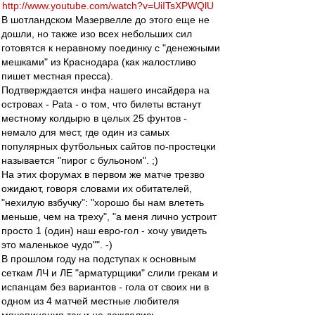
http://www.youtube.com/watch?v=UiITsXPWQlU
В шотландском Мазервелле до этого еще не
дошли, но также изо всех небольших сил
готовятся к неравному поединку с "денежными
мешками" из Краснодара (как жалостливо
пишет местная пресса).
Подтверждается инфа нашего инсайдера на
островах - Pata - о том, что билеты встанут
местному колдырю в целых 25 фунтов -
немало для мест, где один из самых
популярных футбольных сайтов по-простецки
называется "пирог с бульоном". ;)
На этих форумах в первом же матче трезво
ожидают, говоря словами их обитателей,
"нехилую взбучку": "хорошо бы нам влететь
меньше, чем на треху", "а меня лично устроит
просто 1 (один) наш евро-гол - хочу увидеть
это маленькое чудо"". -)
В прошлом году на подступах к основным
сеткам ЛЧ и ЛЕ "арматурщики" слили грекам и
испанцам без вариантов - гола от своих ни в
одном из 4 матчей местные любителя