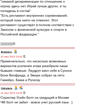
"никакой дискриминации по отношению к
игроку здесь нет. Играй лучше других, и ты
попадешь в состав"
"Есть регламент внутренних соревнований,
который пока никто не отменял. Этот
регламент существует в полном соответствии с
Законом о физической культуре и спорте в
Российской федерации."
)))))))))))0
Bohnice
-
31 июл 2013 14:43
Примечательно, что несколько возможных
вариантов усиления атаки разобрали наши
бывшие главные: Лаудруп взял себе в Суонси
Бони Вилфрида, а Эмери собрал за лето
Гамейро, Бакка и Русеску.
Udralets
-
31 июл 2013 14:34
Спринтер Усейн Болт на грядущий в Москве
ЧМ болт не забил - вовсю учит русский язык. :)