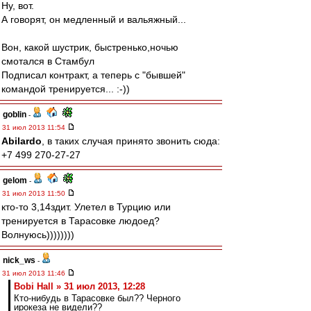
Ну, вот.
А говорят, он медленный и вальяжный...
Вон, какой шустрик, быстренько,ночью
смотался в Стамбул
Подписал контракт, а теперь с "бывшей"
командой тренируется... :-))
goblin
-
31 июл 2013 11:54
Abilardo
, в таких случая принято звонить сюда:
+7 499 270-27-27
gelom
-
31 июл 2013 11:50
кто-то 3,14здит. Улетел в Турцию или
тренируется в Тарасовке людоед?
Волнуюсь))))))))
nick_ws
-
31 июл 2013 11:46
Bobi Hall » 31 июл 2013, 12:28
Кто-нибудь в Тарасовке был?? Черного
ирокеза не видели??