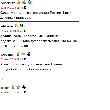
Superfuzz
-
31 июл 2013 11:44
Gzza
, Мартынович гражданин России. Как и
Дикань, к примеру.
Abilardo
-
31 июл 2013 11:43
goblin
, лады. Телефончик ихний не
подскажешь? Мне тут подсказывают, что 03, но
я чот сомневаюсь.
Юрьевич
-
31 июл 2013 11:41
А как по Волге ходит одинокий Бурлак,
Ходит бечевой небесных равнин;
Б.Г.
goblin
-
31 июл 2013 11:36
Abilardo
, а, так в восемь с половиной?..
Тогда я не прав – ты имеешь полное право на
68-ми часовой рабочий курьерский день!