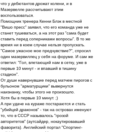
что у дебютантов дрожат колени, и в
Мазервелле рассчитывают этим
воспользоваться.
Помощник тренера Кенни Блэк в местной
"Вишо пресс" заявил, что его команда уже не
станет тушеваться, а на этот раз "сама будет
ставить перед соперниками вопросы". В то же
время ни в коем случае нельзя пропускать.
"Самое ужасное мое предчувствие?", спросил
один мазервиллец у себя на форуме. И сам же
ответил: "Гол, влетающий нам в сетку, уже в
первые 10 минут - и впавший в тишину
стадион".
От души навернувшие перед матчем пирогов с
бульоном "арматурщики" вывернутся
наизнанку, чтобы этого не произошло.
Хотя бы в первые 10 минут. ;)
А при удаче на кураже постараются и стать
"убийцей драконов" - так на островах именуют
то, что в СССР называлось "грозой
авторитетов" (аутсайдер, нокаутировавший
фаворита). Английский портал "Спортинг-