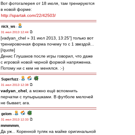
Вот фотогалерея от 18 июля, там тренируются
в новой форме:
http://spartak.com/22/42503/
nick_ws
-
31 июл 2013 12:44
[vadyan_chel » 31 июл 2013, 13:25"] только вот
тренировочная форма почему то с 1 звездой...
[/quote]
Денис Глушаков после игры говорил, что даже
с игровой новой черной формой напряженка.
Потому ни с кем не менялся. :-)
Superfuzz
-
31 июл 2013 12:38
vadyan_chel
, а можно ещё вспомнить
перчатки с пупырышками. В футболе мелочей
не бывает, ага.
gelom
-
31 июл 2013 12:33
mmmmm
,
Да уж... Коренной туляк на майке оригинальной