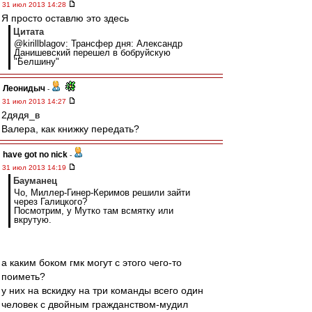
31 июл 2013 14:28
Я просто оставлю это здесь
Цитата
@kirillblagov: Трансфер дня: Александр
Данишевский перешел в бобруйскую
"Белшину"
Леонидыч
-
31 июл 2013 14:27
2дядя_в
Валера, как книжку передать?
have got no nick
-
31 июл 2013 14:19
Бауманец
Чо, Миллер-Гинер-Керимов решили зайти
через Галицкого?
Посмотрим, у Мутко там всмятку или
вкрутую.
а каким боком гмк могут с этого чего-то
поиметь?
у них на вскидку на три команды всего один
человек с двойным гражданством-мудил