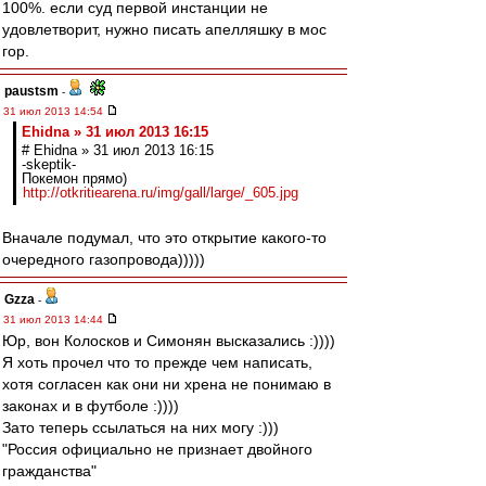
100%. если суд первой инстанции не
удовлетворит, нужно писать апелляшку в мос
гор.
paustsm
-
31 июл 2013 14:54
Ehidna » 31 июл 2013 16:15
# Ehidna » 31 июл 2013 16:15
-skeptik-
Покемон прямо)
http://otkritiearena.ru/img/gall/large/_605.jpg
Вначале подумал, что это открытие какого-то
очередного газопровода)))))
Gzza
-
31 июл 2013 14:44
Юр, вон Колосков и Симонян высказались :))))
Я хоть прочел что то прежде чем написать,
хотя согласен как они ни хрена не понимаю в
законах и в футболе :))))
Зато теперь ссылаться на них могу :)))
"Россия официально не признает двойного
гражданства"