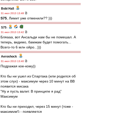
Bobi Hall
-
31 июл 2013 13:48
S75
, Лимит уже отменили?? )))
S75
-
31 июл 2013 13:42
Бляааа, вот Ансальди нам бы не помешал. А
теперь, видимо, бамжам будет помогать...
Всего-то 6 млн ойро...)))
Aeroshock
-
31 июл 2013 13:40
Подражая кое-кому))
Кто бы ни ушел из Спартака (или родился об
этом слух) - максимум через 10 минут на ВВ
появится мисака
"Ну и пусть валит. В принципе я рад"
Максимум
Кто бы ни приходил, через 15 минут (тоже -
максимум!) - появляется