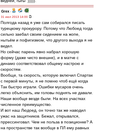
видней, гыгы :))))).
Grex
-
31 июл 2013 14:00
Полгода назад я уже сам собирался писать
турецкому прокурору. Потому что Любоед тогда
сильно заебал своим сидением на жопе,
нытьём и пофигизмом, что другого выхода я не
видел.
Но сейчас парень явно набрал хорошую
форму (даже чисто внешне), и в матче с
динамо соответствовал общему настрою и
скоростям.
Вообще, та скорость, которую включил Спартак
с первой минуты, я не помню чтоб ещё когда
Так быстро играли. Ошибки мусаров очень
легко объяснить, им головы поднять не давали.
Наши вообще везде были. На всех участках
численное преимущество.
И вот наш Людоед, он точно так же наводил
ужас на защитников. Бежал, открывался,
пррессинговал. Чем не польза в позиционке? А
на пространстве так вообще в ПЛ ему равных