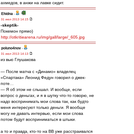
ахмедов, в анжи на лавке сидит.
Ehidna
-
31 июл 2013 14:15
-skeptik-
Покемон прямо)
http://otkritiearena.ru/img/gall/large/_605.jpg
poluno4nov
-
31 июл 2013 14:13
из вью Глушакова
— После матча с «Динамо» владелец
«Спартака» Леонид Федун говорил о джек-
поте…
— Я об этом не слышал. И вообще, если
вопрос о деньгах, и я в шутку что-то говорю, не
надо воспринимать мои слова так, как будто
меня интересуют только деньги. Я вообще
могу не давать интервью, если мои слова
потом будут восприниматься в штыки.
а то и правда, кто-то на ВВ уже расстраивался