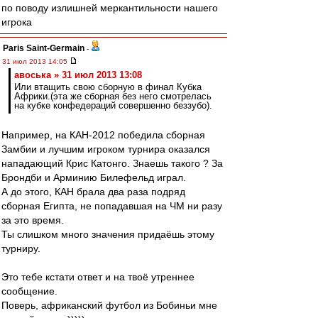
по поводу излишней меркантильности нашего
игрока
Paris Saint-Germain
-
31 июл 2013 14:05
авоська » 31 июл 2013 13:08
Или втащить свою сборную в финал Кубка
Африки.(эта же сборная без него смотрелась
на кубке конфедераций совершенно беззубо).
Например, на КАН-2012 победила сборная
Замбии и лучшим игроком турнира оказался
нападающий Крис Катонго. Знаешь такого ? За
Брондби и Арминию Билефельд играл.
А до этого, КАН брала два раза подряд
сборная Египта, не попадавшая на ЧМ ни разу
за это время.
Ты слишком много значения придаёшь этому
турниру.
Это тебе кстати ответ и на твоё утреннее
сообщение.
Поверь, африканский футбол из Бобиньи мне