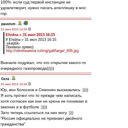
100%. если суд первой инстанции не
удовлетворит, нужно писать апелляшку в мос
гор.
paustsm
-
31 июл 2013 14:54
Ehidna » 31 июл 2013 16:15
# Ehidna » 31 июл 2013 16:15
-skeptik-
Покемон прямо)
http://otkritiearena.ru/img/gall/large/_605.jpg
Вначале подумал, что это открытие какого-то
очередного газопровода)))))
Gzza
-
31 июл 2013 14:44
Юр, вон Колосков и Симонян высказались :))))
Я хоть прочел что то прежде чем написать,
хотя согласен как они ни хрена не понимаю в
законах и в футболе :))))
Зато теперь ссылаться на них могу :)))
"Россия официально не признает двойного
гражданства"