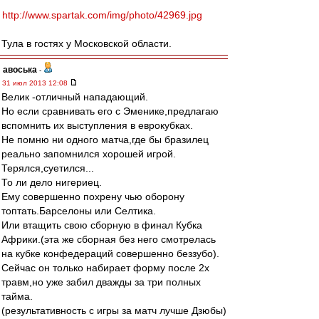
http://www.spartak.com/img/photo/42969.jpg
Тула в гостях у Московской области.
авоська
-
31 июл 2013 12:08
Велик -отличный нападающий.
Но если сравнивать его с Эменике,предлагаю
вспомнить их выступления в еврокубках.
Не помню ни одного матча,где бы бразилец
реально запомнился хорошей игрой.
Терялся,суетился...
То ли дело нигериец.
Ему совершенно похрену чью оборону
топтать.Барселоны или Селтика.
Или втащить свою сборную в финал Кубка
Африки.(эта же сборная без него смотрелась
на кубке конфедераций совершенно беззубо).
Сейчас он только набирает форму после 2х
травм,но уже забил дважды за три полных
тайма.
(результативность с игры за матч лучше Дзюбы)