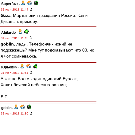
Superfuzz
-
31 июл 2013 11:44
Gzza
, Мартынович гражданин России. Как и
Дикань, к примеру.
Abilardo
-
31 июл 2013 11:43
goblin
, лады. Телефончик ихний не
подскажешь? Мне тут подсказывают, что 03, но
я чот сомневаюсь.
Юрьевич
-
31 июл 2013 11:41
А как по Волге ходит одинокий Бурлак,
Ходит бечевой небесных равнин;
Б.Г.
goblin
-
31 июл 2013 11:36
Abilardo
, а, так в восемь с половиной?..
Тогда я не прав – ты имеешь полное право на
68-ми часовой рабочий курьерский день!