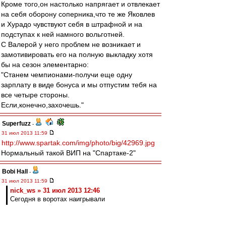
Кроме того,он настолько напрягает и отвлекает
на себя оборону соперника,что те же Яковлев
и Хурадо чувствуют себя в штрафной и на
подступах к ней намного вольготней.
С Валерой у него проблем не возникает и
замотивировать его на полную выкладку хотя
бы на сезон элементарно:
"Станем чемпионами-получи еще одну
зарплату в виде бонуса и мы отпустим тебя на
все четыре стороны.
Если,конечно,захочешь."
Superfuzz
-
31 июл 2013 11:59
http://www.spartak.com/img/photo/big/42969.jpg
Нормальный такой ВИП на "Спартаке-2"
Bobi Hall
-
31 июл 2013 11:59
nick_ws » 31 июл 2013 12:46
Сегодня в воротах наигрывали