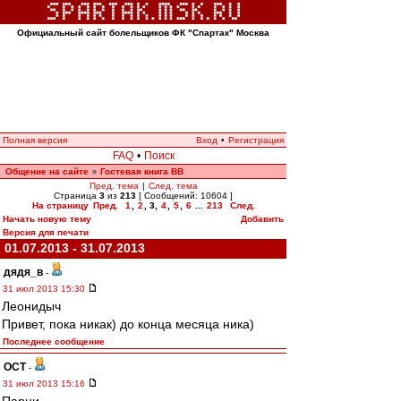
Официальный сайт болельщиков ФК "Спартак" Москва
Полная версия
Вход
•
Регистрация
FAQ
•
Поиск
Общение на сайте
Гостевая книга ВВ
»
Пред. тема
|
След. тема
Страница
3
из
213
[ Сообщений: 10604 ]
На страницу
Пред.
1
,
2
,
3
,
4
,
5
,
6
...
213
След.
Начать новую тему
Добавить
Версия для печати
01.07.2013 - 31.07.2013
дядя_в
-
31 июл 2013 15:30
Леонидыч
Привет, пока никак) до конца месяца ника)
Последнее сообщение
ОСТ
-
31 июл 2013 15:16