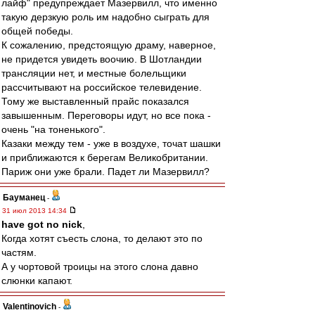
лайф" предупреждает Мазервилл, что именно
такую дерзкую роль им надобно сыграть для
общей победы.
К сожалению, предстоящую драму, наверное,
не придется увидеть воочию. В Шотландии
трансляции нет, и местные болельщики
рассчитывают на российское телевидение.
Тому же выставленный прайс показался
завышенным. Переговоры идут, но все пока -
очень "на тоненького".
Казаки между тем - уже в воздухе, точат шашки
и приближаются к берегам Великобритании.
Париж они уже брали. Падет ли Мазервилл?
Бауманец
-
31 июл 2013 14:34
have got no nick
,
Когда хотят съесть слона, то делают это по
частям.
А у чортовой троицы на этого слона давно
слюнки капают.
Valentinovich
-