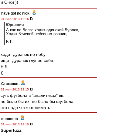
и Очки ))
have got no nick
-
31 июл 2013 12:16
Юрьевич
А как по Волге ходит одинокий Бурлак,
Ходит бечевой небесных равнин;
Б.Г.
ходит дурачок по небу
ищет дурачок глупее себя.
Е.Л.
))
Cтаканов
-
31 июл 2013 12:15
суть футбола в "аналитиках" вв.
не было бы их, не было бы футбола.
это надо четко понимать.
mmmmm
-
31 июл 2013 12:10
Superfuzz
,