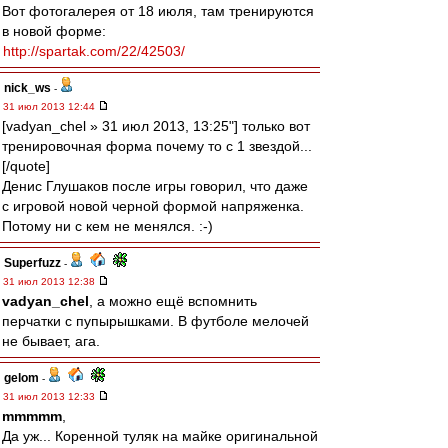
Вот фотогалерея от 18 июля, там тренируются
в новой форме:
http://spartak.com/22/42503/
nick_ws
-
31 июл 2013 12:44
[vadyan_chel » 31 июл 2013, 13:25"] только вот
тренировочная форма почему то с 1 звездой...
[/quote]
Денис Глушаков после игры говорил, что даже
с игровой новой черной формой напряженка.
Потому ни с кем не менялся. :-)
Superfuzz
-
31 июл 2013 12:38
vadyan_chel
, а можно ещё вспомнить
перчатки с пупырышками. В футболе мелочей
не бывает, ага.
gelom
-
31 июл 2013 12:33
mmmmm
,
Да уж... Коренной туляк на майке оригинальной