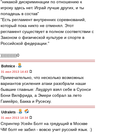
"никакой дискриминации по отношению к
игроку здесь нет. Играй лучше других, и ты
попадешь в состав"
"Есть регламент внутренних соревнований,
который пока никто не отменял. Этот
регламент существует в полном соответствии с
Законом о физической культуре и спорте в
Российской федерации."
)))))))))))0
Bohnice
-
31 июл 2013 14:43
Примечательно, что несколько возможных
вариантов усиления атаки разобрали наши
бывшие главные: Лаудруп взял себе в Суонси
Бони Вилфрида, а Эмери собрал за лето
Гамейро, Бакка и Русеску.
Udralets
-
31 июл 2013 14:34
Спринтер Усейн Болт на грядущий в Москве
ЧМ болт не забил - вовсю учит русский язык. :)