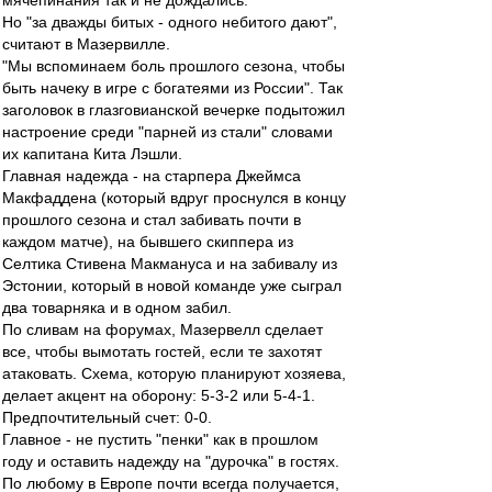
мячепинания так и не дождались.
Но "за дважды битых - одного небитого дают",
считают в Мазервилле.
"Мы вспоминаем боль прошлого сезона, чтобы
быть начеку в игре с богатеями из России". Так
заголовок в глазговианской вечерке подытожил
настроение среди "парней из стали" словами
их капитана Кита Лэшли.
Главная надежда - на старпера Джеймса
Макфаддена (который вдруг проснулся в концу
прошлого сезона и стал забивать почти в
каждом матче), на бывшего скиппера из
Селтика Стивена Макмануса и на забивалу из
Эстонии, который в новой команде уже сыграл
два товарняка и в одном забил.
По сливам на форумах, Мазервелл сделает
все, чтобы вымотать гостей, если те захотят
атаковать. Схема, которую планируют хозяева,
делает акцент на оборону: 5-3-2 или 5-4-1.
Предпочтительный счет: 0-0.
Главное - не пустить "пенки" как в прошлом
году и оставить надежду на "дурочка" в гостях.
По любому в Европе почти всегда получается,