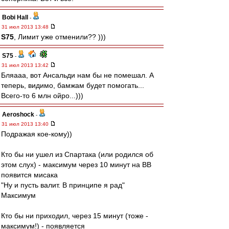
Bobi Hall
-
31 июл 2013 13:48
S75
, Лимит уже отменили?? )))
S75
-
31 июл 2013 13:42
Бляааа, вот Ансальди нам бы не помешал. А
теперь, видимо, бамжам будет помогать...
Всего-то 6 млн ойро...)))
Aeroshock
-
31 июл 2013 13:40
Подражая кое-кому))
Кто бы ни ушел из Спартака (или родился об
этом слух) - максимум через 10 минут на ВВ
появится мисака
"Ну и пусть валит. В принципе я рад"
Максимум
Кто бы ни приходил, через 15 минут (тоже -
максимум!) - появляется