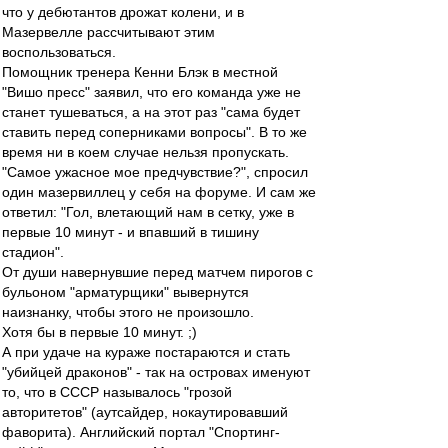
что у дебютантов дрожат колени, и в
Мазервелле рассчитывают этим
воспользоваться.
Помощник тренера Кенни Блэк в местной
"Вишо пресс" заявил, что его команда уже не
станет тушеваться, а на этот раз "сама будет
ставить перед соперниками вопросы". В то же
время ни в коем случае нельзя пропускать.
"Самое ужасное мое предчувствие?", спросил
один мазервиллец у себя на форуме. И сам же
ответил: "Гол, влетающий нам в сетку, уже в
первые 10 минут - и впавший в тишину
стадион".
От души навернувшие перед матчем пирогов с
бульоном "арматурщики" вывернутся
наизнанку, чтобы этого не произошло.
Хотя бы в первые 10 минут. ;)
А при удаче на кураже постараются и стать
"убийцей драконов" - так на островах именуют
то, что в СССР называлось "грозой
авторитетов" (аутсайдер, нокаутировавший
фаворита). Английский портал "Спортинг-