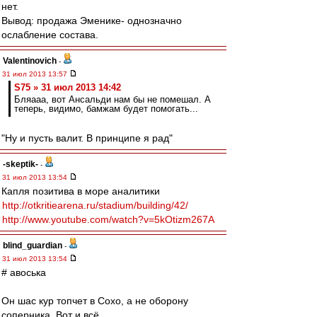
нет.
Вывод: продажа Эменике- однозначно
ослабление состава.
Valentinovich
-
31 июл 2013 13:57
S75 » 31 июл 2013 14:42
Бляааа, вот Ансальди нам бы не помешал. А
теперь, видимо, бамжам будет помогать...
"Ну и пусть валит. В принципе я рад"
-skeptik-
-
31 июл 2013 13:54
Капля позитива в море аналитики
http://otkritiearena.ru/stadium/building/42/
http://www.youtube.com/watch?v=5kOtizm267A
blind_guardian
-
31 июл 2013 13:54
# авоська
Он шас кур топчет в Сохо, а не оборону
соперника. Вот и всё.