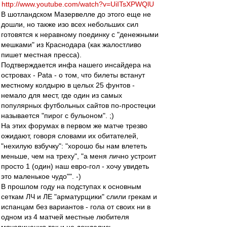
http://www.youtube.com/watch?v=UiITsXPWQlU
В шотландском Мазервелле до этого еще не
дошли, но также изо всех небольших сил
готовятся к неравному поединку с "денежными
мешками" из Краснодара (как жалостливо
пишет местная пресса).
Подтверждается инфа нашего инсайдера на
островах - Pata - о том, что билеты встанут
местному колдырю в целых 25 фунтов -
немало для мест, где один из самых
популярных футбольных сайтов по-простецки
называется "пирог с бульоном". ;)
На этих форумах в первом же матче трезво
ожидают, говоря словами их обитателей,
"нехилую взбучку": "хорошо бы нам влететь
меньше, чем на треху", "а меня лично устроит
просто 1 (один) наш евро-гол - хочу увидеть
это маленькое чудо"". -)
В прошлом году на подступах к основным
сеткам ЛЧ и ЛЕ "арматурщики" слили грекам и
испанцам без вариантов - гола от своих ни в
одном из 4 матчей местные любителя