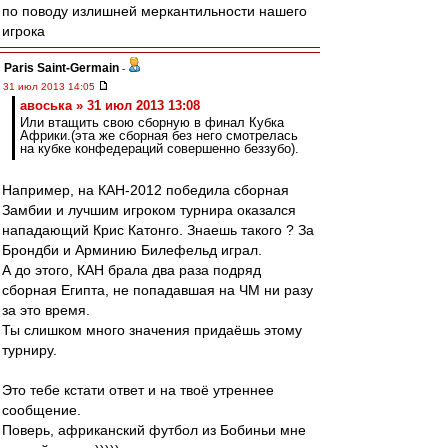
по поводу излишней меркантильности нашего
игрока
Paris Saint-Germain
-
31 июл 2013 14:05
авоська » 31 июл 2013 13:08
Или втащить свою сборную в финал Кубка
Африки.(эта же сборная без него смотрелась
на кубке конфедераций совершенно беззубо).
Например, на КАН-2012 победила сборная
Замбии и лучшим игроком турнира оказался
нападающий Крис Катонго. Знаешь такого ? За
Брондби и Арминию Билефельд играл.
А до этого, КАН брала два раза подряд
сборная Египта, не попадавшая на ЧМ ни разу
за это время.
Ты слишком много значения придаёшь этому
турниру.
Это тебе кстати ответ и на твоё утреннее
сообщение.
Поверь, африканский футбол из Бобиньи мне