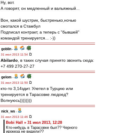
Ну, вот.
А говорят, он медленный и вальяжный...
Вон, какой шустрик, быстренько,ночью
смотался в Стамбул
Подписал контракт, а теперь с "бывшей"
командой тренируется... :-))
goblin
-
31 июл 2013 11:54
Abilardo
, в таких случая принято звонить сюда:
+7 499 270-27-27
gelom
-
31 июл 2013 11:50
кто-то 3,14здит. Улетел в Турцию или
тренируется в Тарасовке людоед?
Волнуюсь))))))))
nick_ws
-
31 июл 2013 11:46
Bobi Hall » 31 июл 2013, 12:28
Кто-нибудь в Тарасовке был?? Черного
ирокеза не видели??