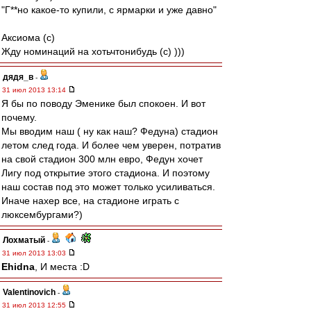
"Г**но какое-то купили, с ярмарки и уже давно"
Аксиома (с)
Жду номинаций на хотьчтонибудь (с) )))
дядя_в
-
31 июл 2013 13:14
Я бы по поводу Эменике был спокоен. И вот
почему.
Мы вводим наш ( ну как наш? Федуна) стадион
летом след года. И более чем уверен, потратив
на свой стадион 300 млн евро, Федун хочет
Лигу под открытие этого стадиона. И поэтому
наш состав под это может только усиливаться.
Иначе нахер все, на стадионе играть с
люксембургами?)
Лохматый
-
31 июл 2013 13:03
Ehidna
, И места :D
Valentinovich
-
31 июл 2013 12:55