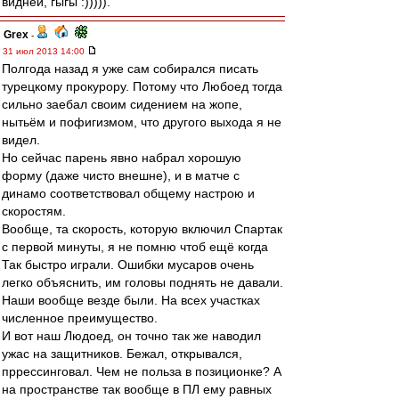
видней, гыгы :))))).
Grex
-
31 июл 2013 14:00
Полгода назад я уже сам собирался писать
турецкому прокурору. Потому что Любоед тогда
сильно заебал своим сидением на жопе,
нытьём и пофигизмом, что другого выхода я не
видел.
Но сейчас парень явно набрал хорошую
форму (даже чисто внешне), и в матче с
динамо соответствовал общему настрою и
скоростям.
Вообще, та скорость, которую включил Спартак
с первой минуты, я не помню чтоб ещё когда
Так быстро играли. Ошибки мусаров очень
легко объяснить, им головы поднять не давали.
Наши вообще везде были. На всех участках
численное преимущество.
И вот наш Людоед, он точно так же наводил
ужас на защитников. Бежал, открывался,
пррессинговал. Чем не польза в позиционке? А
на пространстве так вообще в ПЛ ему равных