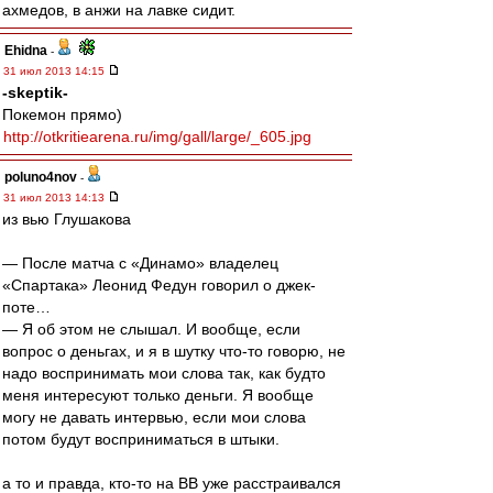
ахмедов, в анжи на лавке сидит.
Ehidna
-
31 июл 2013 14:15
-skeptik-
Покемон прямо)
http://otkritiearena.ru/img/gall/large/_605.jpg
poluno4nov
-
31 июл 2013 14:13
из вью Глушакова
— После матча с «Динамо» владелец
«Спартака» Леонид Федун говорил о джек-
поте…
— Я об этом не слышал. И вообще, если
вопрос о деньгах, и я в шутку что-то говорю, не
надо воспринимать мои слова так, как будто
меня интересуют только деньги. Я вообще
могу не давать интервью, если мои слова
потом будут восприниматься в штыки.
а то и правда, кто-то на ВВ уже расстраивался