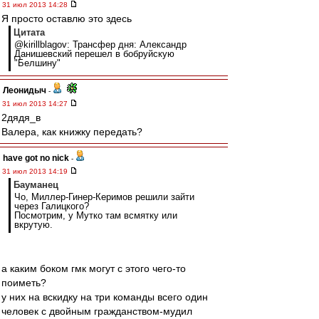
31 июл 2013 14:28
Я просто оставлю это здесь
Цитата
@kirillblagov: Трансфер дня: Александр
Данишевский перешел в бобруйскую
"Белшину"
Леонидыч
-
31 июл 2013 14:27
2дядя_в
Валера, как книжку передать?
have got no nick
-
31 июл 2013 14:19
Бауманец
Чо, Миллер-Гинер-Керимов решили зайти
через Галицкого?
Посмотрим, у Мутко там всмятку или
вкрутую.
а каким боком гмк могут с этого чего-то
поиметь?
у них на вскидку на три команды всего один
человек с двойным гражданством-мудил