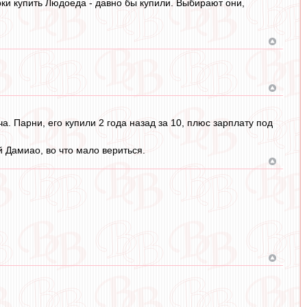
рки купить Людоеда - давно бы купили. Выбирают они,
. Парни, его купили 2 года назад за 10, плюс зарплату под
 Дамиао, во что мало вериться.