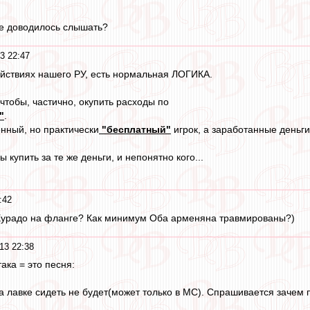
не доводилось слышать?
3 22:47
ействиях нашего РУ, есть нормальная ЛОГИКА.
чтобы, частично, окупить расходы по
"
.
енный, но практически
"бесплатный"
игрок, а заработанные деньги
ы купить за те же деньги, и непонятно кого...
:42
 Хурадо на фланге? Как минимум Оба арменяна травмированы?)
13 22:38
ака = это песня:
на лавке сидеть не будет(может только в МС). Спрашивается зачем 