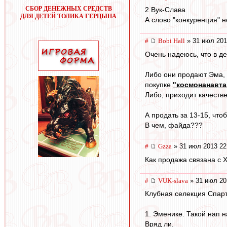
СБОР ДЕНЕЖНЫХ СРЕДСТВ
2 Вук-Слава
ДЛЯ ДЕТЕЙ ТОЛИКА ГЕРЦЫНА
А слово "конкуренция" 
#
Bobi Hall
» 31 июл 201
Очень надеюсь, что в д
Либо они продают Эма, 
покупке
"космонанавта
Либо, приходит качеств
А продать за 13-15, чтоб
В чем, файда???
#
Gzza
» 31 июл 2013 22
Как продажа связана с
#
VUK-slava
» 31 июл 20
Клубная селекция Спарт
1. Эменике. Такой нап 
Вряд ли.