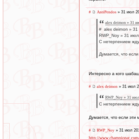
#
AntiPendos
» 31 июл 20
alex deimon » 31 и
# alex deimon » 31
RWP_Noy » 31 июл 
С нетерпением жду
Думается, что если
Интересно а кого шабаш
#
alex deimon
» 31 июл 2
RWP_Noy » 31 июл
С нетерпением жду
Думается, что если эти 
#
RWP_Noy
» 31 июл 20
http://www.championat.com/f