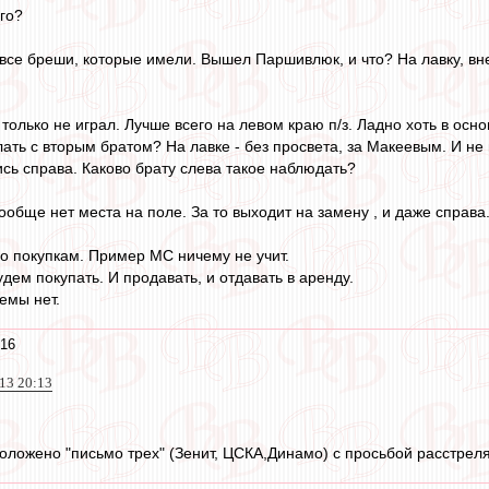
го?
 все бреши, которые имели. Вышел Паршивлюк, и что? На лавку, вн
 только не играл. Лучше всего на левом краю п/з. Ладно хоть в осно
елать с вторым братом? На лавке - без просвета, за Макеевым. И не 
ись справа. Каково брату слева такое наблюдать?
ообще нет места на поле. За то выходит на замену , и даже справа
о покупкам. Пример МС ничему не учит.
дем покупать. И продавать, и отдавать в аренду.
темы нет.
:16
013 20:13
оложено "письмо трех" (Зенит, ЦСКА,Динамо) с просьбой расстрелят