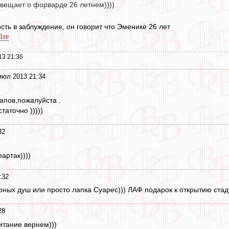
 вещает о форварде 26 летнем))))
сть в заблуждение, он говорит что Эменике 26 лет
f1re
13 21:36
июл 2013 21:34
апов,пожалуйста .
таточно )))))
32
артак))))
:32
рных душ или просто лапка Суарес))) ЛАФ подарок к открытию стад
28
итание вернем)))