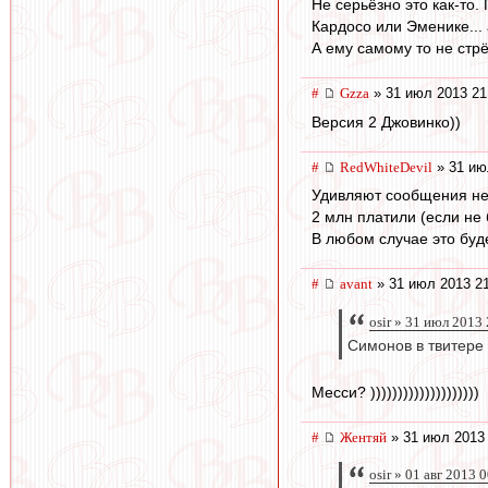
Не серьёзно это как-то.
Кардосо или Эменике... 
А ему самому то не стрё
#
Gzza
» 31 июл 2013 21
Версия 2 Джовинко))
#
RedWhiteDevil
» 31 ию
Удивляют сообщения нек
2 млн платили (если не 
В любом случае это буд
#
avant
» 31 июл 2013 2
osir » 31 июл 2013
Симонов в твитере
Месси? ))))))))))))))))))))
#
Жентяй
» 31 июл 2013 
osir » 01 авг 2013 