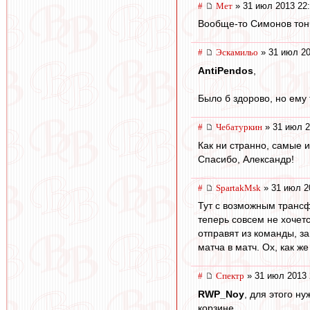
#
Мет
» 31 июл 2013 22
Вообще-то Симонов тонч
#
Эскамильо
» 31 июл 20
AntiPendos
,
Было б здорово, но ему т
#
Чебатуркин
» 31 июл 2
Как ни странно, самые 
Спасибо, Александр!
#
SpartakMsk
» 31 июл 2
Тут с возможным трансф
теперь совсем не хочет
отправят из команды, за
матча в матч. Ох, как же
#
Спектр
» 31 июл 2013 
RWP_Noy
, для этого н
корзине.