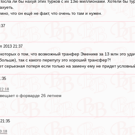
 Посла ли бы нахуй этих турков с их 13ю миллионами. Хотели бы ту
ахуеть.
мно, что он ещё не факт, что очень то там и нужен.
:37
л 2013 21:37
оторых о том, что возможный транфер Эменике за 13 млн это удача
больше), так с какого перепугу это хороший трансфер?!
ет серьезная потеря если только на замену ему не придет условный
1:35
 22:18
 вещает о форварде 26 летнем
21:35
00:18