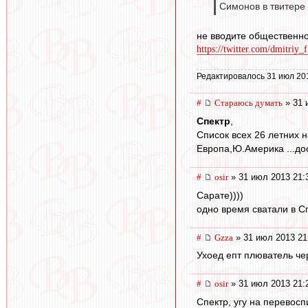
Симонов в твитере
не вводите общественно
https://twitter.com/dmitriy_
Редактировалось 31 июл 20
#
Стараюсь думать
» 31 
Спектр
,
Список всех 26 летних н
Европа,Ю.Америка ...дос
#
osir
» 31 июл 2013 21:
Сарате))))
одно время сватали в Сп
#
Gzza
» 31 июл 2013 21
Ухоед епт плюватель че
#
osir
» 31 июл 2013 21:
Спектр, угу на перевосп