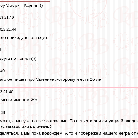
бу Эмери - Карпин ))
13 21:49
13 21:44
его приходу в наш клуб
41
руга не поняли)))
:40
это он пишет про Эменике ,которому и есть 26 лет
3 21:40
асивым именем Жо.
:38
думают, а мы уже на всё согласные. То есть это они ситуацией владе
ть замену или не искать?
деляться, а мы пока подождём. А то и побережём нашего негра от 