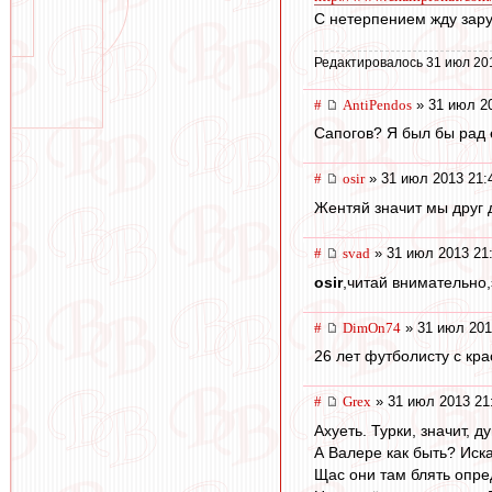
С нетерпением жду зару
Редактировалось 31 июл 20
#
AntiPendos
» 31 июл 20
Сапогов? Я был бы рад 
#
osir
» 31 июл 2013 21:
Жентяй значит мы друг д
#
svad
» 31 июл 2013 21
osir
,читай внимательно,
#
DimOn74
» 31 июл 201
26 лет футболисту с кр
#
Grex
» 31 июл 2013 21
Ахуеть. Турки, значит, 
А Валере как быть? Иска
Щас они там блять опре