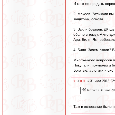
И кого же продать перво
2. Макеев. Затыкали им
защитник, основа.
3. Взяли братьев. ДК где
оба не в тему). А что д
Ари, Биля, Як пробовал
4. Биля. Зачем взяли? В
Много-много вопросов п
Покупали, покупаем и бу
Богатые, а логики и сис
#
Ю Г
» 31 июл 2013 22
teorver » 31 июл 2
Там в основание было п