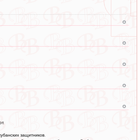
ют.
кубанских защитников.