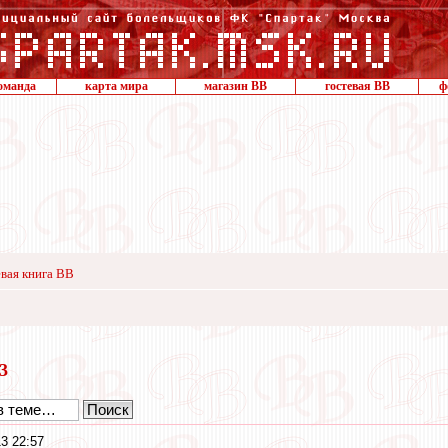
оманда
карта мира
магазин ВВ
гостевая ВВ
ф
вая книга ВВ
13
3 22:57