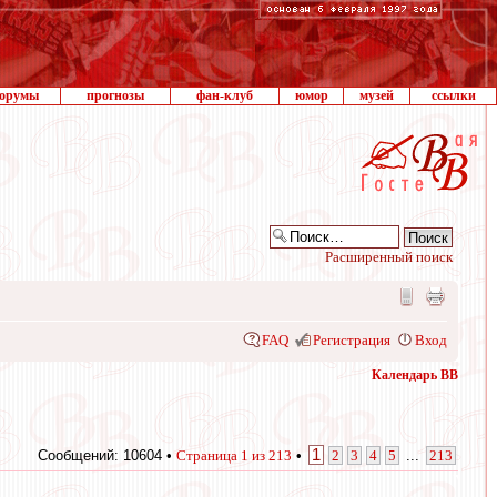
орумы
прогнозы
фан-клуб
юмор
музей
ссылки
Расширенный поиск
FAQ
Регистрация
Вход
Календарь ВВ
1
Сообщений: 10604 •
Страница
1
из
213
•
2
3
4
5
...
213