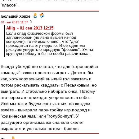
"классе".
Большой Хорхе
-
01 сен 2013 11:57
Allig » 01 сен 2013 12:15
Если спад физической формы был
запланирован (но явно вышел из-под
контроля), то не исключено , что "дно"
приходится на эту неделю. И сегодня мы
рискуем увидеть очередную "феерию". Уж на
крупную победу я бы не особо рассчитывал.
Всегда убеждённо считал, что для "строящейся
команды" важно просто выиграть. Да хоть бы
как, хоть корявенький унылый гол закатать и
потом раскатывать квадраты с Песьяковым, но
выиграть. И стабильно набирать очки. Потому
что через это приходит уверенность в себе.
Или мы так и будем спотыкаться на каждом
взлёте - выиграли пару-тройку игр подряд и
"физическая яма" или "голубойпул". У
растущего организма же сначала скелет
вырастает и уж только потом - бицепс.