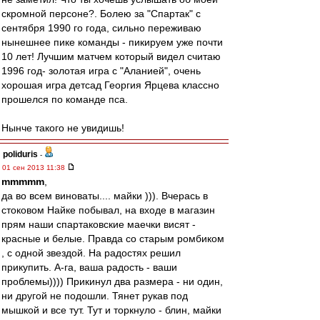
скромной персоне?. Болею за "Спартак" с
сентября 1990 го года, сильно переживаю
нынешнее пике команды - пикируем уже почти
10 лет! Лучшим матчем который видел считаю
1996 год- золотая игра с "Аланией", очень
хорошая игра детсад Георгия Ярцева классно
прошелся по команде пса.
Нынче такого не увидишь!
poliduris
-
01 сен 2013 11:38
mmmmm
,
да во всем виноваты.... майки ))). Вчерась в
стоковом Найке побывал, на входе в магазин
прям наши спартаковские маечки висят -
красные и белые. Правда со старым ромбиком
, с одной звездой. На радостях решил
прикупить. А-га, ваша радость - ваши
проблемы)))) Прикинул два размера - ни один,
ни другой не подошли. Тянет рукав под
мышкой и все тут. Тут и торкнуло - блин, майки