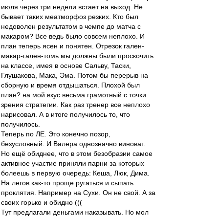
июля через три недели встает на выход. Не
бывает таких меатморфоз резких. Кто был
недоволен результатом в чемпе до матча с
макаром? Все ведь было совсем неплохо. И
план теперь ясен и понятен. Отрезок гален-
макар-гален-томь мы должны были проскочить
на классе, имея в основе Сальву, Таски,
Глушакова, Мака, Эма. Потом бы перерыв на
сборную и время отдышаться. Плохой был
план? на мой вкус весьма грамотный с точки
зрения стратегии. Как раз тренер все неплохо
нарисовал. А в итоге получилось то, что
получилось.
Теперь по ЛЕ. Это конечно позор,
безусловный. И Валера однозначно виноват.
Но ещё обиднее, что в этом безобразии самое
активное участие приняли парни за которых
болеешь в первую очередь: Кеша, Люк, Дима.
На легов как-то проще ругаться и сыпать
проклятия. Например на Сухи. Он не свой. А за
своих горько и обидно (((
Тут предлагали деньгами наказывать. Но мол