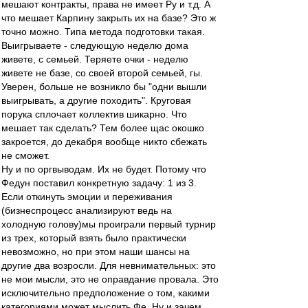
мешают контракты, права не имеет Ру и т.д. А
что мешает Карпину закрыть их на базе? Это ж
точно можно. Типа метода подготовки такая.
Выигрываете - следующую неделю дома
живете, с семьей. Теряете очки - неделю
живете не базе, со своей второй семьей, гы.
Уверен, больше не возникло бы "одни вышли
выигрывать, а другие походить". Круговая
порука сплочает коллектив шикарно. Что
мешает так сделать? Тем более щас окошко
закроется, до декабря вообще никто сбежать
не сможет.
Ну и по оргвыводам. Их не будет. Потому что
Федун поставил конкретную задачу: 1 из 3.
Если откинуть эмоции и переживания
(бизнеспроцесс анализируют ведь на
холодную голову)мы проиграли первый турнир
из трех, который взять было практически
невозможно, но при этом наши шансы на
другие два возросли. Для невнимательных: это
не мои мысли, это не оправдание провала. Это
исключительно предположение о том, какими
категориями может мыслить Фе. Ну и зачем