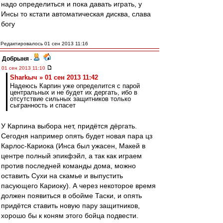
надо определиться и пока давать играть, у
Инсы то кстати автоматическая дисква, слава
богу
Редактировалось 01 сен 2013 11:16
Добрыня
-
01 сен 2013 11:10
Sharkыч » 01 сен 2013 11:42
Надеюсь Карпин уже определится с парой
центральных и не будет их дергать, ибо в
отсутствие сильных защитников только
сыгранность и спасет
У Карпина выбора нет, придётся дёргать.
Сегодня например опять будет новая пара цз
Карлос-Кариока (Инса был ужасен, Макей в
центре полный эпикфэйл, а так как играем
против последней команды дома, можно
оставить Сухи на скамье и выпустить
пасующего Кариоку). А через некоторое время
должен появиться в обойме Таски, и опять
придётся ставить новую пару защитников,
хорошо бы к коням этого бойца подвести.