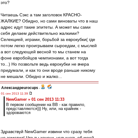
это?
Читаешь Сэкс а там заголовок КРАСНО-
ЖАЛКИЕ? Обидно, но сами виноваты что в наш
адрес идут такие эпитеты. А может мы сами
себя делаем действительно жалкими?
Селекцией, играми, борьбой за еврокубки( где
потом легко проигрываем сыроедам, с мыслей
а вот следующей весной то мы станем на
фоне евробойцов чемпионами, а вот тогда
то...) Но позвольте ведь еврокубки не вчера
придумали, и как то они вроде раньше никому
не мешали. Обидно и жалко...
Александрeurocups
-
01 сен 2013 11:39
NewGamer » 01 сен 2013 11:33
В первом сообщении на ВВ - как правило,
представляются))) Ну, или, на крайняк -
здороваются
Здравствуй NewGamer извини что сразу тебя
не заметил! Что ты хочешь услышать об моей