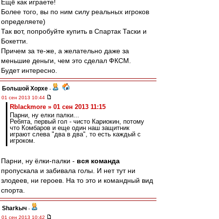
Ещё как играете!
Более того, вы по ним силу реальных игроков
определяете)
Так вот, попробуйте купить в Спартак Таски и
Бокетти.
Причем за те-же, а желательно даже за
меньшие деньги, чем это сделал ФКСМ.
Будет интересно.
Большой Хорхе
-
01 сен 2013 10:44
Rblackmore » 01 сен 2013 11:15
Парни, ну елки палки...
Ребята, первый гол - чисто Кариокин, потому
что Комбаров и еще один наш защитник
играют слева "два в два", то есть каждый с
игроком.
Парни, ну ёлки-палки -
вся команда
пропускала и забивала голы. И нет тут ни
злодеев, ни героев. На то это и командный вид
спорта.
Sharkыч
-
01 сен 2013 10:42