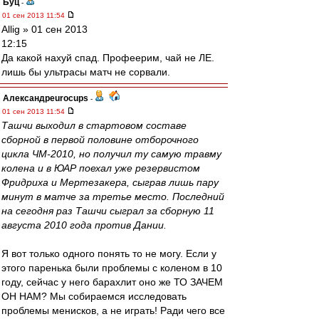
Буц
-
01 сен 2013 11:54
Allig » 01 сен 2013
12:15
Да какой нахуй спад. Профеерим, чай не ЛЕ.
лишь бы ультрасы матч не сорвали.
Александрeurocups
-
01 сен 2013 11:54
Ташчи выходил в стартовом составе
сборной в первой половине отборочного
цикла ЧМ-2010, но получил ту самую травму
колена и в ЮАР поехал уже резервистом
Фридриха и Мертезакера, сыграв лишь пару
минут в матче за третье место. Последний
на сегодня раз Ташчи сыграл за сборную 11
августа 2010 года против Дании.
Я вот только одного понять то не могу. Если у
этого паренька были проблемы с коленом в 10
году, сейчас у него барахлит оно же ТО ЗАЧЕМ
ОН НАМ? Мы собираемся исследовать
проблемы менисков, а не играть! Ради чего все