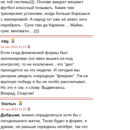
не той системы))). Основе аккурат мешают
футбол классный позывать. Какие там
тренерские установки, когда больше борешься
с экипировкой. А народ тут уже не знает, кого
перебрать - Сухи там да Кариоки.... Майки,
суки, виноваты....))))
Allig
-
01 сен 2013 11:15
Если спад физической формы был
запланирован (но явно вышел из-под
контроля), то не исключено , что "дно"
приходится на эту неделю. И сегодня мы
рискуем увидеть очередную "феерию". Уж на
крупную победу я бы не особо рассчитывал.
Но это я так, к слову. Выдвигаюсь.
Вперед, Спартак!
Sharkыч
-
01 сен 2013 11:15
Добрыня
, можно определиться хотя бы с
сегодняшнего матча, Таски будет в форме, я
думаю, не раньше середины октября, так что