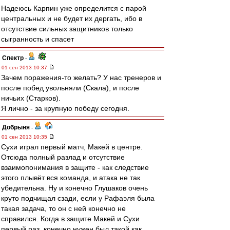
Надеюсь Карпин уже определится с парой
центральных и не будет их дергать, ибо в
отсутствие сильных защитников только
сыгранность и спасет
Спектр
-
01 сен 2013 10:37
Зачем поражения-то желать? У нас тренеров и
после побед увольняли (Скала), и после
ничьих (Старков).
Я лично - за крупную победу сегодня.
Добрыня
-
01 сен 2013 10:35
Сухи играл первый матч, Макей в центре.
Отсюда полный разлад и отсутствие
взаимопонимания в защите - как следствие
этого плывёт вся команда, и атака не так
убедительна. Ну и конечно Глушаков очень
круто подчищал сзади, если у Рафаэля была
такая задача, то он с ней конечно не
справился. Когда в защите Макей и Сухи
первый раз, конечно нужен был такой как