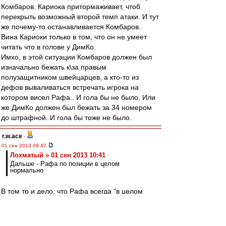
Комбаров. Кариока притормаживает, чтоб
перекрыть возможный второй темп атаки. И тут
же почему-то останавливается Комбаров.
Вина Кариоки только в том, что он не умеет
читать что в голове у ДимКо.
Имхо, в этой ситуации Комбаров должен был
изначально бежать к\за правым
полузащитником швейцарцев, а кто-то из
дефов вываливаться встречать игрока на
котором висел Рафа.. И гола бы не было. Или
же ДимКо должен был бежать за 34 номером
до штрафной. И гола бы тоже не было.
r.w.ace
-
01 сен 2013 09:47
Лохматый » 01 сен 2013 10:41
Дальше - Рафа по позиции в целом
нормально
В том то и дело, что Рафа всегда "в целом
нормально", а Дэн спасает регулярно.
Лохматый
-