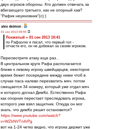
двух игроков обороны. Кто должен отвечать за
вбегающего третьего, как не опорный хав?
"Рафик неуиновник"(с):)
alex deimon
-
01 сен 2013 09:55
Лохматый » 01 сен 2013 10:41
по Рафаэлю я писал, что первый гол -
отчасти его, он не добежал за своим игроком.
Пересмотрите атаку еще раз...
В центральном круге Рафа располагается
ближе к левому игроку швейцарцев, некоторое
время бежит посередине между ними чтоб в
случае паса налево перехватить мяч. потом
смещается 34 номеру, который уже отдал мяч
и которого догнал ДимКо. Естественно Рафа
как опорник перестает преследовать игрока,
которого уже взял защитник. Откуда он мог
знать. что димКо решит остановится?
https://www.youtube.com/watch?
v=WZkNVTn4rPg
вот на 1-24 четко видно, что игрока держит уже