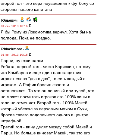
второй гол - это верх неуважения к футболу со
стороны нашего капитана
Юрьевич
-
01 сен 2013 10:16
Я бы Рому из Локомотива вернул. Хотя бы на
полгода. Пока не поздно.
Rblackmore
-
01 сен 2013 10:15
Парни, ну елки палки...
Ребята, первый гол - чисто Кариокин, потому
что Комбаров и еще один наш защитник
играют слева "два в два", то есть каждый с
игроком. А Рафик бросил своего и
остановился. То что он ленивый или тупой, что
не может посчитать игроков его 100% вины в
голе не отменяет. Второй гол - 100% Макей,
который убежал за верховым мячом к Сухи,
бросив своего подопечного одного в центре
штрафной.
Третий гол - вину делят между собой Макей и
Парш. Но больше виноват Макей, так это его