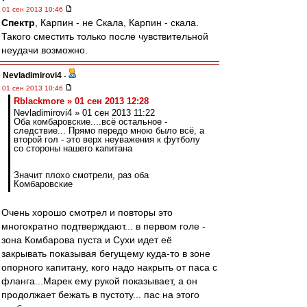
01 сен 2013 10:46
Спектр
, Карпин - не Скала, Карпин - скала.
Такого сместить только после чувствительной
неудачи возможно.
Nevladimirovi4
-
01 сен 2013 10:46
Rblackmore » 01 сен 2013 12:28
Nevladimirovi4 » 01 сен 2013 11:22
Оба комбаровские....всё остальное -
следствие... Прямо передо мною было всё, а
второй гол - это верх неуважения к футболу
со стороны нашего капитана
Значит плохо смотрели, раз оба
Комбаровские
Очень хорошо смотрел и повторы это
многократно подтверждают... в первом голе -
зона Комбарова пуста и Сухи идет её
закрывать показывая бегущему куда-то в зоне
опорного капитану, кого надо накрыть от паса с
фланга...Марек ему рукой показывает, а он
продолжает бежать в пустоту... пас на этого