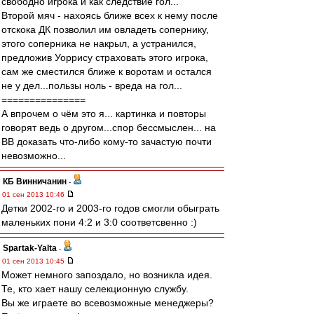
свободно игрока и как следствие гол...
Второй мяч - нахоясь ближе всех к нему после
отскока ДК позволил им овладеть сопернику,
этого соперника не накрыл, а устранился,
предложив Уоррису страховать этого игрока,
сам же сместился ближе к воротам и остался
не у дел...пользы ноль - вреда на гол...
===============
А впрочем о чём это я... картинка и повторы
говорят ведь о другом...спор бессмыслен... на
ВВ доказать что-либо кому-то зачастую почти
невозможно...
КБ Винничанин
-
01 сен 2013 10:46
Детки 2002-го и 2003-го годов смогли обыграть
маленьких пони 4:2 и 3:0 соответсвенно :)
Spartak-Yalta
-
01 сен 2013 10:45
Может немного запоздало, но возникла идея.
Те, кто хает нашу селекционную службу.
Вы же играете во всевозможные менеджеры?