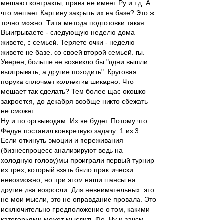
мешают контракты, права не имеет Ру и т.д. А
что мешает Карпину закрыть их на базе? Это ж
точно можно. Типа метода подготовки такая.
Выигрываете - следующую неделю дома
живете, с семьей. Теряете очки - неделю
живете не базе, со своей второй семьей, гы.
Уверен, больше не возникло бы "одни вышли
выигрывать, а другие походить". Круговая
порука сплочает коллектив шикарно. Что
мешает так сделать? Тем более щас окошко
закроется, до декабря вообще никто сбежать
не сможет.
Ну и по оргвыводам. Их не будет. Потому что
Федун поставил конкретную задачу: 1 из 3.
Если откинуть эмоции и переживания
(бизнеспроцесс анализируют ведь на
холодную голову)мы проиграли первый турнир
из трех, который взять было практически
невозможно, но при этом наши шансы на
другие два возросли. Для невнимательных: это
не мои мысли, это не оправдание провала. Это
исключительно предположение о том, какими
категориями может мыслить Фе. Ну и зачем