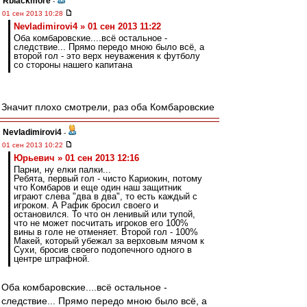
Rblackmore
-
01 сен 2013 10:28
Nevladimirovi4 » 01 сен 2013 11:22
Оба комбаровские....всё остальное -
следствие... Прямо передо мною было всё, а
второй гол - это верх неуважения к футболу
со стороны нашего капитана
Значит плохо смотрели, раз оба Комбаровские
Nevladimirovi4
-
01 сен 2013 10:22
Юрьевич » 01 сен 2013 12:16
Парни, ну елки палки...
Ребята, первый гол - чисто Кариокин, потому
что Комбаров и еще один наш защитник
играют слева "два в два", то есть каждый с
игроком. А Рафик бросил своего и
остановился. То что он ленивый или тупой,
что не может посчитать игроков его 100%
вины в голе не отменяет. Второй гол - 100%
Макей, который убежал за верховым мячом к
Сухи, бросив своего подопечного одного в
центре штрафной.
Оба комбаровские....всё остальное -
следствие... Прямо передо мною было всё, а