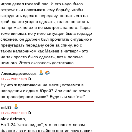
игрок делал голевой пас. И его надо было
встречать и навязывать ему борьбу, чтобы
затруднить сделать передачу, погнать его на
край, да что угодно сделать, только не стоять
на прямых ногах и не смотреть на него. Парш
тоже виноват, но у него ситуация была гораздо
сложнее, он должен был прочитать ситуацию и
предугадать передачу себе за спину, но с
таким напарником как Макеев в четверг - это
не так просто было сделать, вот и поплыл
немного. Этого оказалось достаточно
Александрeurocups
-
01 сен 2013 10:09
Ну что ж практически на месяц остаемся в
нападении с одним Юрой? Или ещё не вечер
на трансферном рынке? Будет ли час "икс"
mib83
-
01 сен 2013 10:01
alex deimon
,
На 1-24 "четко видно", что на нашем левом
фланге два игрока швайцев против двух наших