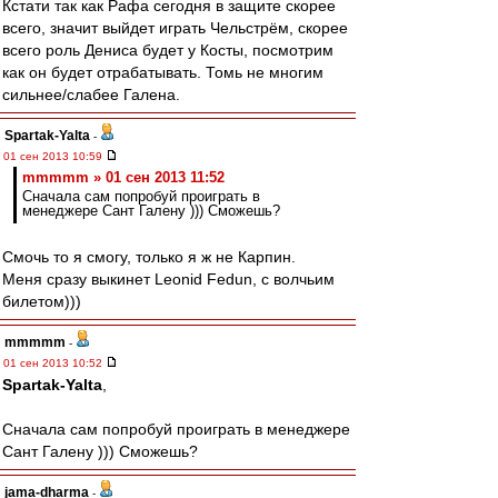
Кстати так как Рафа сегодня в защите скорее
всего, значит выйдет играть Чельстрём, скорее
всего роль Дениса будет у Косты, посмотрим
как он будет отрабатывать. Томь не многим
сильнее/слабее Галена.
Spartak-Yalta
-
01 сен 2013 10:59
mmmmm » 01 сен 2013 11:52
Сначала сам попробуй проиграть в
менеджере Сант Галену ))) Сможешь?
Смочь то я смогу, только я ж не Карпин.
Меня сразу выкинет Leonid Fedun, с волчьим
билетом)))
mmmmm
-
01 сен 2013 10:52
Spartak-Yalta
,
Сначала сам попробуй проиграть в менеджере
Сант Галену ))) Сможешь?
jama-dharma
-