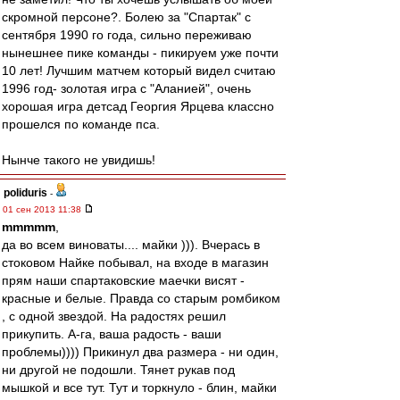
скромной персоне?. Болею за "Спартак" с
сентября 1990 го года, сильно переживаю
нынешнее пике команды - пикируем уже почти
10 лет! Лучшим матчем который видел считаю
1996 год- золотая игра с "Аланией", очень
хорошая игра детсад Георгия Ярцева классно
прошелся по команде пса.
Нынче такого не увидишь!
poliduris
-
01 сен 2013 11:38
mmmmm
,
да во всем виноваты.... майки ))). Вчерась в
стоковом Найке побывал, на входе в магазин
прям наши спартаковские маечки висят -
красные и белые. Правда со старым ромбиком
, с одной звездой. На радостях решил
прикупить. А-га, ваша радость - ваши
проблемы)))) Прикинул два размера - ни один,
ни другой не подошли. Тянет рукав под
мышкой и все тут. Тут и торкнуло - блин, майки