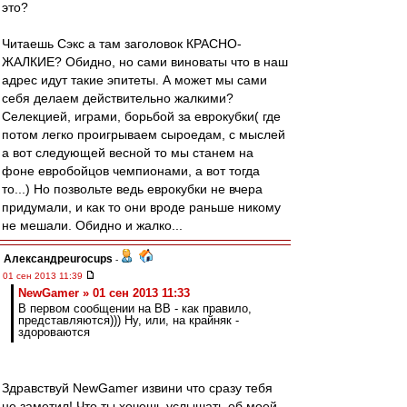
это?
Читаешь Сэкс а там заголовок КРАСНО-
ЖАЛКИЕ? Обидно, но сами виноваты что в наш
адрес идут такие эпитеты. А может мы сами
себя делаем действительно жалкими?
Селекцией, играми, борьбой за еврокубки( где
потом легко проигрываем сыроедам, с мыслей
а вот следующей весной то мы станем на
фоне евробойцов чемпионами, а вот тогда
то...) Но позвольте ведь еврокубки не вчера
придумали, и как то они вроде раньше никому
не мешали. Обидно и жалко...
Александрeurocups
-
01 сен 2013 11:39
NewGamer » 01 сен 2013 11:33
В первом сообщении на ВВ - как правило,
представляются))) Ну, или, на крайняк -
здороваются
Здравствуй NewGamer извини что сразу тебя
не заметил! Что ты хочешь услышать об моей