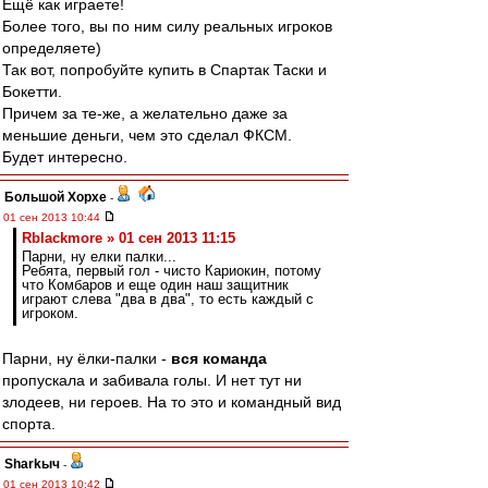
Ещё как играете!
Более того, вы по ним силу реальных игроков
определяете)
Так вот, попробуйте купить в Спартак Таски и
Бокетти.
Причем за те-же, а желательно даже за
меньшие деньги, чем это сделал ФКСМ.
Будет интересно.
Большой Хорхе
-
01 сен 2013 10:44
Rblackmore » 01 сен 2013 11:15
Парни, ну елки палки...
Ребята, первый гол - чисто Кариокин, потому
что Комбаров и еще один наш защитник
играют слева "два в два", то есть каждый с
игроком.
Парни, ну ёлки-палки -
вся команда
пропускала и забивала голы. И нет тут ни
злодеев, ни героев. На то это и командный вид
спорта.
Sharkыч
-
01 сен 2013 10:42