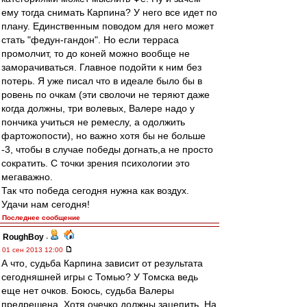
ему тогда снимать Карпина? У него все идет по
плану. Единственным поводом для него может
стать "федун-гандон". Но если терраса
промолчит, то до коней можно вообще не
заморачиваться. Главное подойти к ним без
потерь. Я уже писал что в идеале было бы в
ровень по очкам (эти сволочи не теряют даже
когда должны, три волевых, Валере надо у
пончика учиться не ремеслу, а одолжить
фартожопости), но важно хотя бы не больше
-3, чтобы в случае победы догнать,а не просто
сократить. С точки зрения психологии это
мегаважно.
Так что победа сегодня нужна как воздух.
Удачи нам сегодня!
Последнее сообщение
RoughBoy
-
01 сен 2013 12:00
А что, судьба Карпина зависит от результата
сегодняшней игры с Томью? У Томска ведь
еще нет очков. Боюсь, судьба Валеры
предрешена. Хотя очечко должны зацепить. На