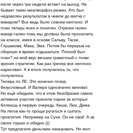
июля через три недели встает на выход. Не
бывает таких меатморфоз резких. Кто был
недоволен результатом в чемпе до матча с
макаром? Все ведь было совсем неплохо. И
план теперь ясен и понятен. Отрезок гален-
макар-гален-томь мы должны были проскочить
на классе, имея в основе Сальву, Таски,
Глушакова, Мака, Эма. Потом бы перерыв на
сборную и время отдышаться. Плохой был
план? на мой вкус весьма грамотный с точки
зрения стратегии. Как раз тренер все неплохо
нарисовал. А в итоге получилось то, что
получилось.
Теперь по ЛЕ. Это конечно позор,
безусловный. И Валера однозначно виноват.
Но ещё обиднее, что в этом безобразии самое
активное участие приняли парни за которых
болеешь в первую очередь: Кеша, Люк, Дима.
На легов как-то проще ругаться и сыпать
проклятия. Например на Сухи. Он не свой. А за
своих горько и обидно (((
Тут предлагали деньгами наказывать. Но мол