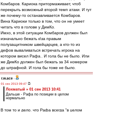
Комбаров. Кариока притормаживает, чтоб
перекрыть возможный второй темп атаки. И тут
же почему-то останавливается Комбаров.
Вина Кариоки только в том, что он не умеет
читать что в голове у ДимКо.
Имхо, в этой ситуации Комбаров должен был
изначально бежать к\за правым
полузащитником швейцарцев, а кто-то из
дефов вываливаться встречать игрока на
котором висел Рафа.. И гола бы не было. Или
же ДимКо должен был бежать за 34 номером
до штрафной. И гола бы тоже не было.
r.w.ace
-
01 сен 2013 09:47
Лохматый » 01 сен 2013 10:41
Дальше - Рафа по позиции в целом
нормально
В том то и дело, что Рафа всегда "в целом
нормально", а Дэн спасает регулярно.
Лохматый
-