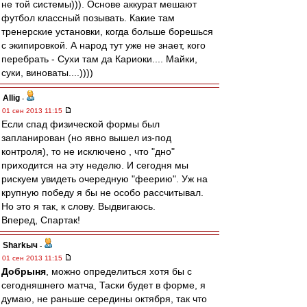
не той системы))). Основе аккурат мешают
футбол классный позывать. Какие там
тренерские установки, когда больше борешься
с экипировкой. А народ тут уже не знает, кого
перебрать - Сухи там да Кариоки.... Майки,
суки, виноваты....))))
Allig
-
01 сен 2013 11:15
Если спад физической формы был
запланирован (но явно вышел из-под
контроля), то не исключено , что "дно"
приходится на эту неделю. И сегодня мы
рискуем увидеть очередную "феерию". Уж на
крупную победу я бы не особо рассчитывал.
Но это я так, к слову. Выдвигаюсь.
Вперед, Спартак!
Sharkыч
-
01 сен 2013 11:15
Добрыня
, можно определиться хотя бы с
сегодняшнего матча, Таски будет в форме, я
думаю, не раньше середины октября, так что