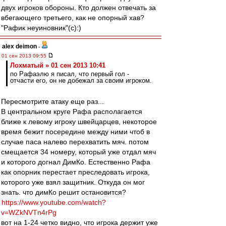
двух игроков обороны. Кто должен отвечать за
вбегающего третьего, как не опорный хав?
"Рафик неуиновник"(с):)
alex deimon
-
01 сен 2013 09:55
Лохматый » 01 сен 2013 10:41
по Рафаэлю я писал, что первый гол -
отчасти его, он не добежал за своим игроком.
Пересмотрите атаку еще раз...
В центральном круге Рафа располагается
ближе к левому игроку швейцарцев, некоторое
время бежит посередине между ними чтоб в
случае паса налево перехватить мяч. потом
смещается 34 номеру, который уже отдал мяч
и которого догнал ДимКо. Естественно Рафа
как опорник перестает преследовать игрока,
которого уже взял защитник. Откуда он мог
знать. что димКо решит остановится?
https://www.youtube.com/watch?
v=WZkNVTn4rPg
вот на 1-24 четко видно, что игрока держит уже