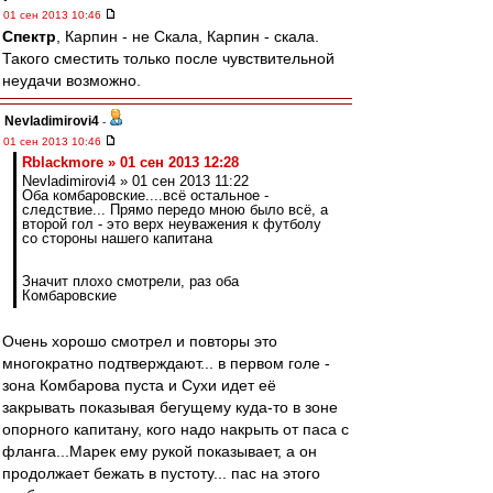
01 сен 2013 10:46
Спектр
, Карпин - не Скала, Карпин - скала.
Такого сместить только после чувствительной
неудачи возможно.
Nevladimirovi4
-
01 сен 2013 10:46
Rblackmore » 01 сен 2013 12:28
Nevladimirovi4 » 01 сен 2013 11:22
Оба комбаровские....всё остальное -
следствие... Прямо передо мною было всё, а
второй гол - это верх неуважения к футболу
со стороны нашего капитана
Значит плохо смотрели, раз оба
Комбаровские
Очень хорошо смотрел и повторы это
многократно подтверждают... в первом голе -
зона Комбарова пуста и Сухи идет её
закрывать показывая бегущему куда-то в зоне
опорного капитану, кого надо накрыть от паса с
фланга...Марек ему рукой показывает, а он
продолжает бежать в пустоту... пас на этого