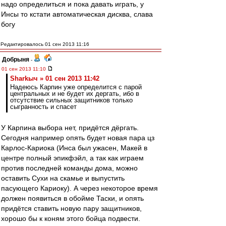
надо определиться и пока давать играть, у
Инсы то кстати автоматическая дисква, слава
богу
Редактировалось 01 сен 2013 11:16
Добрыня
-
01 сен 2013 11:10
Sharkыч » 01 сен 2013 11:42
Надеюсь Карпин уже определится с парой
центральных и не будет их дергать, ибо в
отсутствие сильных защитников только
сыгранность и спасет
У Карпина выбора нет, придётся дёргать.
Сегодня например опять будет новая пара цз
Карлос-Кариока (Инса был ужасен, Макей в
центре полный эпикфэйл, а так как играем
против последней команды дома, можно
оставить Сухи на скамье и выпустить
пасующего Кариоку). А через некоторое время
должен появиться в обойме Таски, и опять
придётся ставить новую пару защитников,
хорошо бы к коням этого бойца подвести.