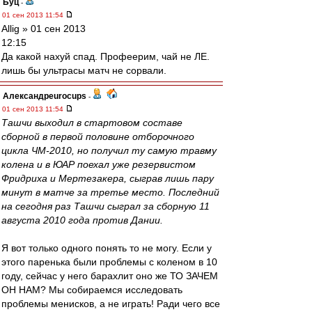
Буц
-
01 сен 2013 11:54
Allig » 01 сен 2013
12:15
Да какой нахуй спад. Профеерим, чай не ЛЕ.
лишь бы ультрасы матч не сорвали.
Александрeurocups
-
01 сен 2013 11:54
Ташчи выходил в стартовом составе
сборной в первой половине отборочного
цикла ЧМ-2010, но получил ту самую травму
колена и в ЮАР поехал уже резервистом
Фридриха и Мертезакера, сыграв лишь пару
минут в матче за третье место. Последний
на сегодня раз Ташчи сыграл за сборную 11
августа 2010 года против Дании.
Я вот только одного понять то не могу. Если у
этого паренька были проблемы с коленом в 10
году, сейчас у него барахлит оно же ТО ЗАЧЕМ
ОН НАМ? Мы собираемся исследовать
проблемы менисков, а не играть! Ради чего все