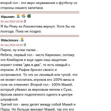
второй гол - это верх неуважения к футболу со
стороны нашего капитана
Юрьевич
-
01 сен 2013 10:16
Я бы Рому из Локомотива вернул. Хотя бы на
полгода. Пока не поздно.
Rblackmore
-
01 сен 2013 10:15
Парни, ну елки палки...
Ребята, первый гол - чисто Кариокин, потому
что Комбаров и еще один наш защитник
играют слева "два в два", то есть каждый с
игроком. А Рафик бросил своего и
остановился. То что он ленивый или тупой, что
не может посчитать игроков его 100% вины в
голе не отменяет. Второй гол - 100% Макей,
который убежал за верховым мячом к Сухи,
бросив своего подопечного одного в центре
штрафной.
Третий гол - вину делят между собой Макей и
Парш. Но больше виноват Макей, так это его