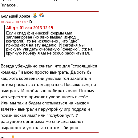
"классе".
Большой Хорхе
-
01 сен 2013 11:57
Allig » 01 сен 2013 12:15
Если спад физической формы был
запланирован (но явно вышел из-под
контроля), то не исключено , что "дно"
приходится на эту неделю. И сегодня мы
рискуем увидеть очередную "феерию". Уж на
крупную победу я бы не особо рассчитывал.
Всегда убеждённо считал, что для "строящейся
команды" важно просто выиграть. Да хоть бы
как, хоть корявенький унылый гол закатать и
потом раскатывать квадраты с Песьяковым, но
выиграть. И стабильно набирать очки. Потому
что через это приходит уверенность в себе.
Или мы так и будем спотыкаться на каждом
взлёте - выиграли пару-тройку игр подряд и
"физическая яма" или "голубойпул". У
растущего организма же сначала скелет
вырастает и уж только потом - бицепс.