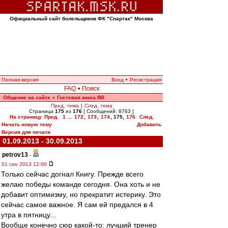
Официальный сайт болельщиков ФК "Спартак" Москва
Полная версия
Вход
•
Регистрация
FAQ
•
Поиск
Общение на сайте
Гостевая книга ВВ
»
Пред. тема
|
След. тема
Страница
175
из
176
[ Сообщений: 8763 ]
На страницу
Пред.
1
...
172
,
173
,
174
,
175
,
176
След.
Начать новую тему
Добавить
Версия для печати
01.09.2013 - 30.09.2013
petrov13
-
01 сен 2013 12:00
Только сейчас догнал Книгу. Прежде всего
желаю победы команде сегодня. Она хоть и не
добавит оптимизму, но прекратит истерику. Это
сейчас самое важное. Я сам ей предался в 4
утра в пятницу...
Вообще конечно сюр какой-то: лучший тренер