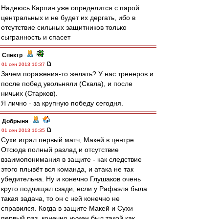
Надеюсь Карпин уже определится с парой
центральных и не будет их дергать, ибо в
отсутствие сильных защитников только
сыгранность и спасет
Спектр
-
01 сен 2013 10:37
Зачем поражения-то желать? У нас тренеров и
после побед увольняли (Скала), и после
ничьих (Старков).
Я лично - за крупную победу сегодня.
Добрыня
-
01 сен 2013 10:35
Сухи играл первый матч, Макей в центре.
Отсюда полный разлад и отсутствие
взаимопонимания в защите - как следствие
этого плывёт вся команда, и атака не так
убедительна. Ну и конечно Глушаков очень
круто подчищал сзади, если у Рафаэля была
такая задача, то он с ней конечно не
справился. Когда в защите Макей и Сухи
первый раз, конечно нужен был такой как