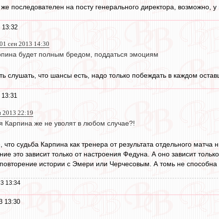
 же последователен на посту генерального директора, возможно, у 
 13:32
 01 сен 2013 14:30
рпина будет полным бредом, поддаться эмоциям
ять слушать, что шансы есть, надо только побеждать в каждом оста
 13:31
н 2013 22:19
я Карпина же не уволят в любом случае?!
 что судьба Карпина как тренера от результата отдельного матча н
ение это зависит только от настроения Федуна. А оно зависит толь
 повторение истории с Эмери или Черчесовым. А томь не способна 
3 13:34
3 13:30