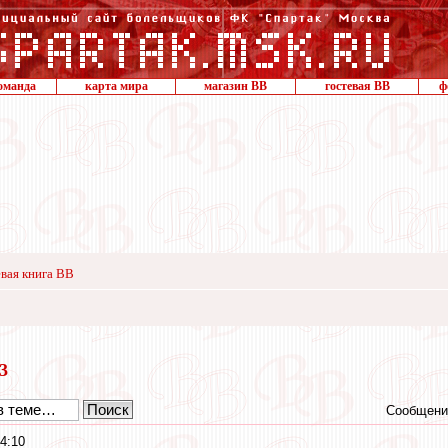
оманда
карта мира
магазин ВВ
гостевая ВВ
ф
вая книга ВВ
13
Сообщени
4:10