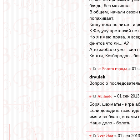
блядь, без макияжа.
В общем, начали сезон к
попахивает.
Книгу пока не читал, и 
К Федуну претензий нет.
Но я имею права, я всег
финтов что ли... А?
А то заебало уже - сил н
Кстати, Кезбородов - боз
#
из Белого города
» 01 с
dryulek
,
Вопрос о последователь
#
Abilardo
» 01 сен 2013
Боря, шахматы - игра а
Если доводить твою идею
имя и во благо, и самы 
Наше дело - болеть.
#
kvzakhar
» 01 сен 2013