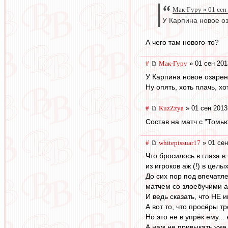
Мак-Гуру » 01 сен
У Карпина новое оз
А чего там нового-то?
#
Мак-Гуру
» 01 сен 201
У Карпина новое озарен
Ну опять, хоть плачь, хо
#
KuzZzya
» 01 сен 2013
Состав на матч с "Томью
#
whitepissuar17
» 01 сен
Что бросилось в глаза 
из игроков аж (!) в цел
До сих пор под впечатл
матчем со злоебучими 
И ведь сказать, что НЕ 
А вот то, что просёры 
Но это не в упрёк ему..
А нам не привыкать уже