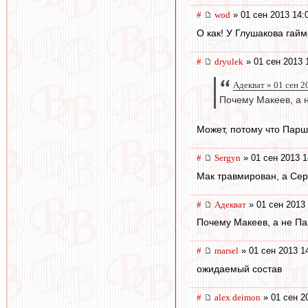
#
wod
» 01 сен 2013 14:
О как! У Глушакова гайм
#
dryulek
» 01 сен 2013 
Адекват » 01 сен 2
Почему Макеев, а
Может, потому что Пар
#
Sergyn
» 01 сен 2013 1
Мак травмирован, а Сер
#
Адекват
» 01 сен 2013 
Почему Макеев, а не Па
#
marsel
» 01 сен 2013 1
ожидаемый состав
#
alex deimon
» 01 сен 2