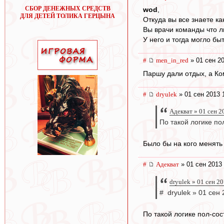
СБОР ДЕНЕЖНЫХ СРЕДСТВ
wod
,
ДЛЯ ДЕТЕЙ ТОЛИКА ГЕРЦЫНА
Откуда вы все знаете к
Вы врачи команды что л
У него и тогда могло бы
#
men_in_red
» 01 сен 20
Паршу дали отдых, а Ко
#
dryulek
» 01 сен 2013 
Адекват » 01 сен 2
По такой логике п
Было бы на кого менять 
#
Адекват
» 01 сен 2013 
dryulek » 01 сен 2
# dryulek » 01 сен
По такой логике пол-со