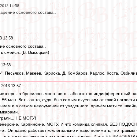
 2013 14:58
арение основного состава..
3 13:58
ие основного состава..
ть смейся..(В. Высоцкий)
 13:58
": Песьяков, Макеев, Кариока, Д. Комбаров, Карлос, Коста, Озбили
 2013 13:57
в четверг - а бросилось много чего - абсолютно индифферентный н
ых Е6 млн. Вот - он то, судя, был самым охуевшим от такой наглости
ением и в легком недоумении от увиденного, причём матч со швейц
амкарами.
играли... НЕ МОГУ!
тренерские, Карпинские, МОГУ. И что команда хлипкая, БЕЗ ПОДОС
. нет. Он давно работает коллегиально и надо понимать, что травмы
... что команду швыряет из стороны в сторону. И что НЕ ВИНОВАТАЯ