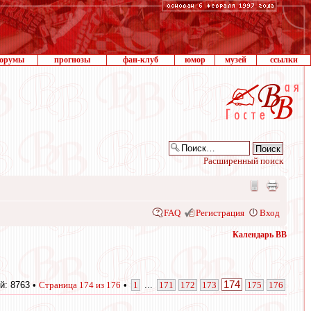
орумы
прогнозы
фан-клуб
юмор
музей
ссылки
Расширенный поиск
FAQ
Регистрация
Вход
Календарь ВВ
174
й: 8763 •
Страница
174
из
176
•
1
...
171
172
173
175
176