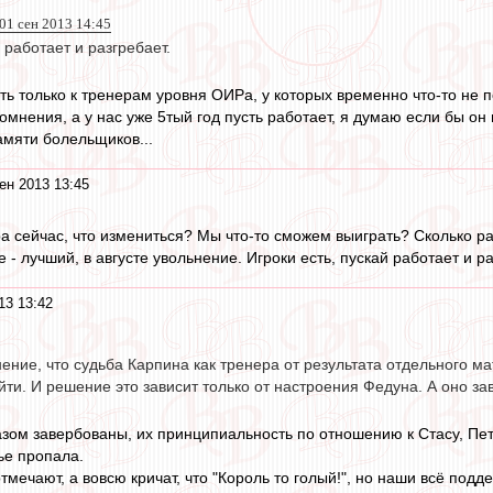
 01 сен 2013 14:45
 работает и разгребает.
ть только к тренерам уровня ОИРа, у которых временно что-то не 
омнения, а у нас уже 5тый год пусть работает, я думаю если бы он
амяти болельщиков...
ен 2013 13:45
 сейчас, что измениться? Мы что-то сможем выиграть? Сколько р
е - лучший, в августе увольнение. Игроки есть, пускай работает и р
13 13:42
ение, что судьба Карпина как тренера от результата отдельного мат
йти. И решение это зависит только от настроения Федуна. А оно за
зом завербованы, их принципиальность по отношению к Стасу, Петр
ье пропала.
отмечают, а вовсю кричат, что "Король то голый!", но наши всё по