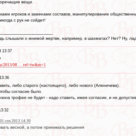
иворечащие вещи.
лесками игроков и заменами составов, манипулирование общественн
икогда с рук не сойдет!
______________________
будь слышали о мнимой жертве, например, в шахматах? Нет? Ну, лад
3 13:37
?
t.ru/2013/08 ... ref=tw&m=1
13:36
вить, либо старого (настоящего), либо нового (Аленичева).
 чтобы согласие было.
зона трофея не будет - надо ставить, имея согласие, и не допусти
13:32
 01 сен 2013 14:30
ивать весной, а потом принимать решения