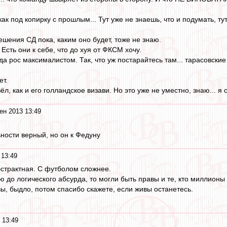
ак под копирку с прошлым... Тут уже не знаешь, что и подумать, т
решения СД пока, каким оно будет, тоже не знаю.
 Есть они к себе, что до хуя от ФКСМ хочу.
да рос максималистом. Так, что уж постарайтесь там... тарасовские
ет.
ёл, как и его голландское визави. Но это уже не уместно, знаю... я
ен 2013 13:49
ности верный, но он к Федуну
 13:49
бстрактная. С футболом сложнее.
 до логического абсурда, то могли быть правы и те, кто миллионы
вы, быдло, потом спасибо скажете, если живы останетесь.
 13:49