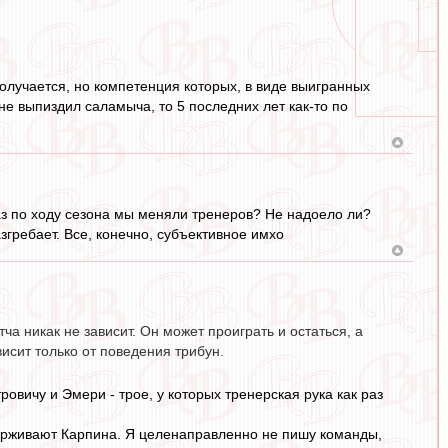
получается, но компетенция которых, в виде выигранных
 не выпиздил саламыча, то 5 последних лет как-то по
аз по ходу сезона мы меняли тренеров? Не надоело ли?
азгребает. Все, конечно, субъективное имхо
ча никак не зависит. Он может проиграть и остаться, а
висит только от поведения трибун.
овичу и Эмери - трое, у которых тренерская рука как раз
ддерживают Карпина. Я целенаправленно не пишу команды,