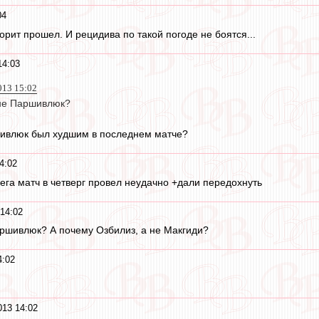
04
орит прошел. И рецидива по такой погоде не боятся...
14:03
013 15:02
 не Паршивлюк?
шивлюк был худшим в последнем матче?
4:02
ега матч в четверг провел неудачно +дали передохнуть
14:02
ршивлюк? А почему Озбилиз, а не Макгиди?
4:02
013 14:02