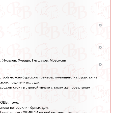
з, Яковлев, Хурадо, Глушаков, Мовсисян
астрой люксембургского тренера, имеющего на руках актив
 своих подопечных, судя.
арцами стоит в строгой увязке с таким же провальным
НОВЫ, тоже.
 снова натворили чёрных дел.
 она, что мы ПРИШЛИ на неё смотреть, кто где, а она,