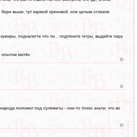
ут бери выше, тут кармой хреновой, или целым сглазом
 кумиры, подналягте что ли... подтяните гетры, выдайте пару
 с опытом митёк
 народа положил под пулеметы - они-то точно знали, что во