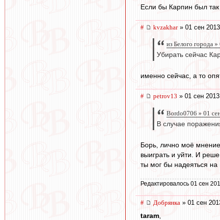
Если бы Карпин был так
#
kvzakhar
» 01 сен 2013
из Белого города »
Убирать сейчас Ка
именно сейчас, а то оп
#
petrov13
» 01 сен 2013
Bordo0706 » 01 се
В случае поражени
Борь, лично моё мнение,
выиграть и уйти. И реш
ты мог бы надеяться на
Редактировалось 01 сен 201
#
Добрянка
» 01 сен 201
taram
,