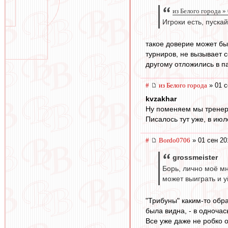
из Белого города »
Игроки есть, пускай
такое доверие может бы
турниров, не вызывает с
другому отложились в п
#
из Белого города
» 01 с
kvzakhar
Ну поменяем мы тренера
Писалось тут уже, в июл
#
Bordo0706
» 01 сен 20
grossmeister
Борь, лично моё мн
может выиграть и у
"Трибуны" каким-то обра
была видна, - в одночас
Все уже даже не робко 