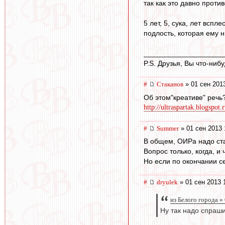
так как это давно прот
5 лет, 5, сука, лет всп
подлость, которая ему н
____________________
P.S. Друзья, Вы что-ни
#
Cтаканов
» 01 сен 201
Об этом"креативе" речь
http://ultraspartak.blogspo
#
Summer
» 01 сен 2013 
В общем, ОИРа надо ста
Вопрос только, когда, и
Но если по окончании се
#
dryulek
» 01 сен 2013 
из Белого города »
Ну так надо спраш