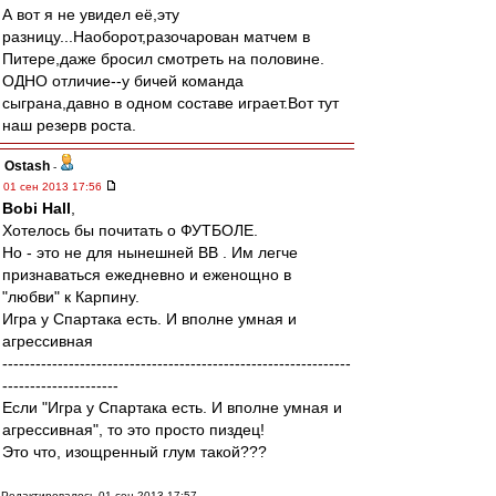
А вот я не увидел её,эту
разницу...Наоборот,разочарован матчем в
Питере,даже бросил смотреть на половине.
ОДНО отличие--у бичей команда
сыграна,давно в одном составе играет.Вот тут
наш резерв роста.
Ostash
-
01 сен 2013 17:56
Bobi Hall
,
Хотелось бы почитать о ФУТБОЛЕ.
Но - это не для нынешней ВВ . Им легче
признаваться ежедневно и еженощно в
"любви" к Карпину.
Игра у Спартака есть. И вполне умная и
агрессивная
---------------------------------------------------------------
---------------------
Если "Игра у Спартака есть. И вполне умная и
агрессивная", то это просто пиздец!
Это что, изощренный глум такой???
Редактировалось 01 сен 2013 17:57