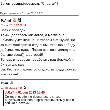
Зачем расшифровывать "Спартак"?
Редактировалось 01 сен 2013 18:01
Pafnuti
-
01 сен 2013 17:59
Всех с победой!
Томь цеплялась как могла, а могла она
немало, учитывая наши траблы с физухой, но
за счет мастерства отдельных игроков победу
добыли, молодцы! Пашка все-таки молодчина
больше всех))) фартовый!
Теперь в перерыв поработать над физикой и
биться дальше.
Зы. Респект парням со стадио за поддержку во
2-м тайме!
Край
-
01 сен 2013 17:56
JULY4 » 01 сен 2013 18:49
Сегодня особенно бросилась в глаза
ощутимая разница в организации игры у нас и
зеньки с лохами.