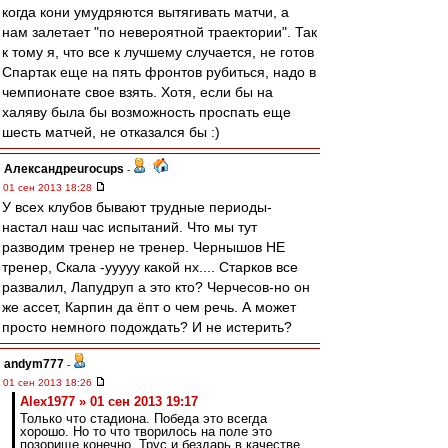
когда кони умудряются вытягивать матчи, а
нам залетает "по невероятной траектории". Так
к тому я, что все к лучшему случается, не готов
Спартак еще на пять фронтов рубиться, надо в
чемпионате свое взять. Хотя, если бы на
халяву была бы возможность проспать еще
шесть матчей, не отказался бы :)
Александрeurocups
-
01 сен 2013 18:28
У всех клубов бывают трудные периоды-
настал наш час испытаний. Что мы тут
разводим тренер не тренер. Чернышов НЕ
тренер, Скала -ууууу какой нх.... Старков все
развалил, Лапудруп а это кто? Черчесов-но он
же ассет, Карпин да ёпт о чем речь. А может
просто немного подождать? И не истерить?
andym777
-
01 сен 2013 18:26
Alex1977 » 01 сен 2013 19:17
Только что стадиона. Победа это всегда
хорошо. Но то что творилось на поле это
позорище конечно. Трус и бездарь в качестве