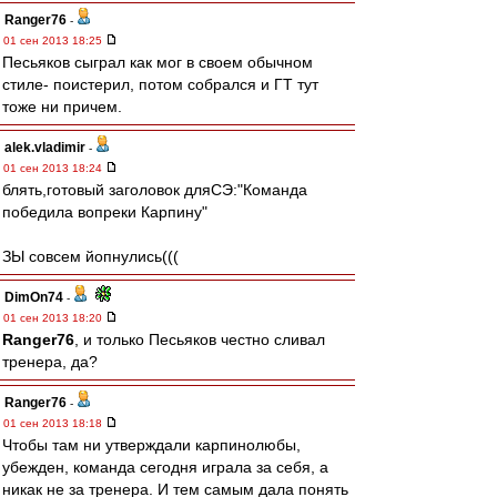
Ranger76
-
01 сен 2013 18:25
Песьяков сыграл как мог в своем обычном
стиле- поистерил, потом собрался и ГТ тут
тоже ни причем.
alek.vladimir
-
01 сен 2013 18:24
блять,готовый заголовок дляСЭ:"Команда
победила вопреки Карпину"
ЗЫ совсем йопнулись(((
DimOn74
-
01 сен 2013 18:20
Ranger76
, и только Песьяков честно сливал
тренера, да?
Ranger76
-
01 сен 2013 18:18
Чтобы там ни утверждали карпинолюбы,
убежден, команда сегодня играла за себя, а
никак не за тренера. И тем самым дала понять