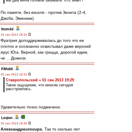
мы два мяча головой забивали. Кто знает?
По памяти, без екселя - против Зенита (2-4;
Дзюба, Эменике)
Nom4d
-
01 сен 2013 18:31
Фратрия доподдерживалась до того что ее
плотно и осознанно освистывал даже верхний
ярус Юга. Верной, как грицца, дорогой идем,
че ... Дожили.
P.Mobil
-
01 сен 2013 18:31
Ставропольский » 01 сен 2013 19:29
Такое ощущение, что многие сегодня
расстроились.
Удивительно точно подмечено.
Leqion
-
01 сен 2013 18:30
Александрeurocups
, Так то сколько лет