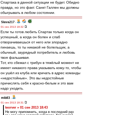
Спартака в данной ситуации не будет. Обидно
правда, но это факт. Санкт Галлен мы должны
обыгрывать в любом состоянии.
Slava217
-
01 сен 2013 18:32
Если ты готов любить Спартак только когда он
успешный, а когда он болен и слаб
отворачиваешься от него или злорадно
пинаешь, то ты никакой не болельщик, а
обычный, заурядный потребитель и любовь
твоя фальшивая.
Тот, кто сбежал с трибун в тяжёлый момент не
имеет никакого права указывать кому-то, чтобы
он ушёл из клуба или кричать в адрес команды
«недостойные». Это вы недостойные
причислять себя к красно-белым и это вам
надо уходить.
mib83
-
01 сен 2013 18:31
teorver » 01 сен 2013 18:43
Не могу припомнить, когда в последний раз