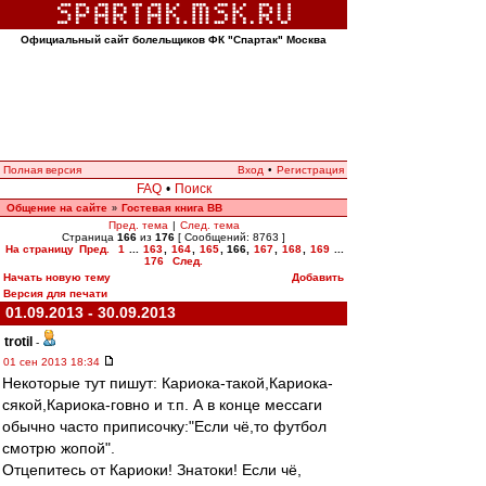
Официальный сайт болельщиков ФК "Спартак" Москва
Полная версия
Вход
•
Регистрация
FAQ
•
Поиск
Общение на сайте
Гостевая книга ВВ
»
Пред. тема
|
След. тема
Страница
166
из
176
[ Сообщений: 8763 ]
На страницу
Пред.
1
...
163
,
164
,
165
,
166
,
167
,
168
,
169
...
176
След.
Начать новую тему
Добавить
Версия для печати
01.09.2013 - 30.09.2013
trotil
-
01 сен 2013 18:34
Некоторые тут пишут: Кариока-такой,Кариока-
сякой,Кариока-говно и т.п. А в конце мессаги
обычно часто приписочку:"Если чё,то футбол
смотрю жопой".
Отцепитесь от Кариоки! Знатоки! Если чё,