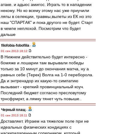
атаке. и адьюс амигос. Играть то в нападении
некому. Но ко всему этому нас уже приучили
ляпы в селекции, травмы,вылеты из ЕК но это
наш "СПАРТАК" и пока другого не будет. Старт
в чемпе неплохой. Посмотрим что будет
дальше
filofobia-fobofilia
-
01 сен 2013 18:12
В Нижнем действительно будет интересно -
бомяже и лошарии там вырывали победы
только за 10 минут до окончания матча, ну а
равных себе (Терек) Волга на 1-0 переборола.
Да и энтренадор их какую-то симпатию
вызывает - крепкий провинциальный коуч.
Последний бюджет согласно пресловутому
трнсфрмркт, а лямку тянет чуть повыше..
Черный плащ
-
01 сен 2013 18:11
Доставляет. Играем на тяжелом поле при не
идеальных физических кондициях с
наскипидаренным соперником, который