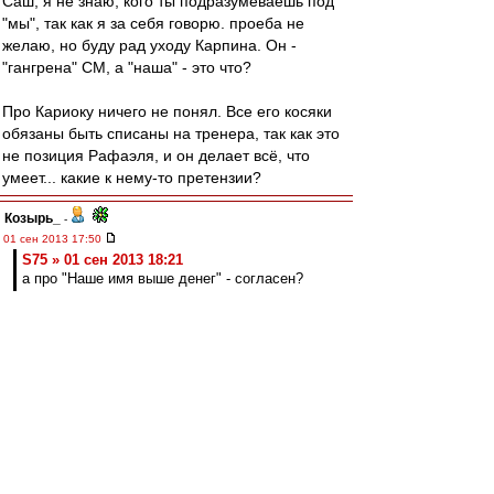
Саш, я не знаю, кого ты подразумеваешь под
"мы", так как я за себя говорю. проеба не
желаю, но буду рад уходу Карпина. Он -
"гангрена" СМ, а "наша" - это что?
Про Кариоку ничего не понял. Все его косяки
обязаны быть списаны на тренера, так как это
не позиция Рафаэля, и он делает всё, что
умеет... какие к нему-то претензии?
Козырь_
-
01 сен 2013 17:50
S75 » 01 сен 2013 18:21
а про "Наше имя выше денег" - согласен?
Согласен.
При этом, то,что и как старательно
"накреативили" к седняшнему матчу, вкупе с
уходом с предыдущего - вызвало
определенные мысои, по некоторым
вопросам.