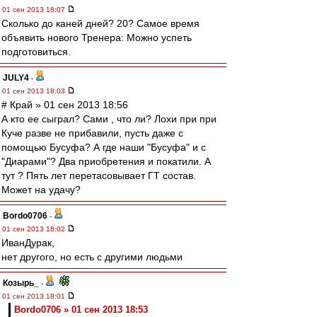
01 сен 2013 18:07
Сколько до каней дней? 20? Самое время
объявить нового Тренера: Можно успеть
подготовиться.
JULY4
-
01 сен 2013 18:03
# Край » 01 сен 2013 18:56
А кто ее сыграл? Сами , что ли? Лохи при при
Куче разве не прибавили, пусть даже с
помощью Бусуфа? А где наши "Бусуфа" и с
"Диарами"? Два приобретения и покатили. А
тут ? Пять лет перетасовывает ГТ состав.
Может на удачу?
Bordo0706
-
01 сен 2013 18:02
ИванДурак,
нет другого, но есть с другими людьми
Козырь_
-
01 сен 2013 18:01
Bordo0706 » 01 сен 2013 18:53