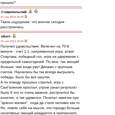
прошло?
Ставропольский
-
01 сен 2013 18:29
Такое ощущение, что многие сегодня
расстроились.
alkorn
-
01 сен 2013 18:29
Получил удовольствие. Включил на 70-й
минуте - счет 1:1, напряженная игра, атаки
Спартака, победный гол, игра на удержание с
предельной самоотдачей. По мне, так эмоций
больше, чем когда рвут Динамо с крупным
счетом. Научились бы так всегда выгрызать
победы, было бы все ништяк.
А по поводу прошлых стрельб, игру с
СанГаленом проспал, утром узнал результат -
было б что то очень важное, растроился бы
конечно, а так удивился. Почитал заметки про
"красно-жалких", тогда да стало неловко как то.
Но, ловлю себя на мысли, что гораздо больше
негативных эмоций рождается в чемпионате,