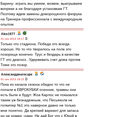
Барину- играть мы умеем, можем, выигрываем
вопреки а не благодаря установкам ГТ.
Поэтому ждем замены доморощеного физрука
на Тренера-профессионала c международным
опытом.
Alex1977
-
01 сен 2013 18:17
Только что стадиона. Победа это всегда
хорошо. Но то что творилось на поле это
позорище конечно. Трус и бездарь в качестве
ГТ это диагноз...Удерживать счет дома против
Томи это позор.
Александрeurocups
-
01 сен 2013 18:15
Пока из начала сезона обидно то что не
попали в ЕВРОКУБКИ осенние, травмы они
есть были и будут. Жоа Карлос не показался
таким уж безнадежным, что Песьяколв не
голкипер №1 это наверное давно не только
мне понятно. Да крепкий вариант для запаса
но не номер -один. Не дай Бог что с Юрой в