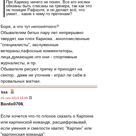
Про Кариоку ничего не понял. Все его косяки
обязаны быть списаны на тренера, так как это
не позиция Рафаэля, и он делает всё, что
умеет... какие к нему-то претензии?
Боря, а что тут непонятного?
Обывателям битых пару лет непрерывно
твердят, как плох Кариока...многочисленные
"специалисты", заслуженные
ветераны,пафосные комментаторы,
лица,думающие,что они - спортивные
журналисты, и пр.
Обыватели рисуют тряпку и приходят на
сектор...даже не уточнив - играл ли сабж в
провальных матчах.
kea
-
01 сен 2013 18:00
Bordo0706
,
Если хочется что-то плохое сказать о Карпине
или карпинской команде, расшифровывай,
если умения и смелости хватит, "Карпин" или
"карпинская команда".