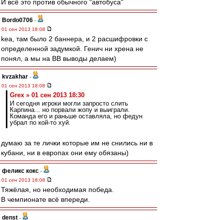
И всё это против обычного "автобуса"
Bordo0706
-
01 сен 2013 18:08
kea, там было 2 баннера, и 2 расшифровки с
определенной задумкой. Генич ни хрена не
понял, а мы на ВВ выводы делаем)
kvzakhar
-
01 сен 2013 18:08
Grex » 01 сен 2013 18:30
И сегодня игроки могли запросто слить
Карпина... но порвали жопу и выиграли.
Команда его и раньше оставляла, но федун
убрал по кой-то хуй.
думаю за те лички которые им не снились ни в
кубани, ни в европах они ему обязаны)
феликс кокс
-
01 сен 2013 18:08
Тяжёлая, но необходимая победа.
В чемпионате всё впереди.
denst
-