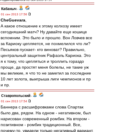
Кабаныч
-
01 сен 2013 17:56
CheGuevara
,
А какое отношение к этому колхозу имеет
сегодняшний матч? Ну давайте еще кошице
вспомним. Это было и прошло. Вон Ловчев все
за Кариоку цепляется, не похмелился что ли?
Песьяков пускает- кто виноват? Правильно,
центральный защитник Рафаэль Кариока. Это
я к тому, что цепляться и троллить гораздо
проще, да простят меня болелы, не такие уж
мы великие, я что то не заметил за последние
10 лет золота, выигрыша лиги чемпионов и пр
и пр.
Ставропольский
-
01 сен 2013 17:54
Баннера с расшифровками слова Спартак
было два, рядом. На одном - негативном, был
нарисован современный ромбик. На втором -
позитивном - ромбик традиционный. Все,
почему-то, увидели только негативный вариант.