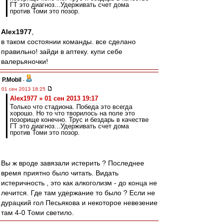
ГТ это диагноз...Удерживать счет дома
против Томи это позор.
Alex1977
,
в таком состоянии команды. все сделано
правильно! зайди в аптеку. купи себе
валерьяночки!
P.Mobil
-
01 сен 2013 18:25
Alex1977 » 01 сен 2013 19:17
Только что стадиона. Победа это всегда
хорошо. Но то что творилось на поле это
позорище конечно. Трус и бездарь в качестве
ГТ это диагноз...Удерживать счет дома
против Томи это позор.
Вы ж вроде завязали истерить ? Последнее
время приятно было читать. Видать
истеричность , это как алкоголизм - до конца не
лечится. Где там удержание то было ? Если не
дурацкий гол Песьякова и некоторое невезение
там 4-0 Томи светило.