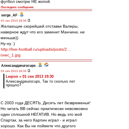
футбол смотрю НЕ жопой.
Последнее сообщение
serge_AF
-
01 сен 2013 18:34
Желающие скорейшей отставки Валеры,
наверное ждут что его заменит Манчини, не
меньше))
Ну-ну :)
http://live-football.ru/uploads/posts/2 ...
ovec_1.jpg
Александрeurocups
-
01 сен 2013 18:33
Leqion » 01 сен 2013 19:30
Александрeurocups, Так то сколько лет
прошло?
С 2003 года ДЕСЯТЬ, Десять лет безвременья!
Но читать ВВ сейчас практически невозможно
один сплошной НЕГАТИВ. Но ведь это мой
Спартак, за него Карпин играл - и играл
хорошо. Как Вы не поймете что другого