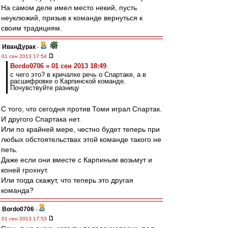
На самом деле имел место некий, пусть
неуклюжий, призыв к команде вернуться к
своим традициям.
ИванДурак
-
01 сен 2013 17:54
Bordo0706 » 01 сен 2013 18:49
с чего это? в кричалке речь о Спартаке, а в
расшифровке о Карпинской команде.
Почувствуйте разницу
С того, что сегодня против Томи играл Спартак.
И другого Спартака нет.
Или по крайней мере, честно будет теперь при
любых обстоятельствах этой команде такого не
петь.
Даже если они вместе с Карпиным возьмут и
коней грохнут.
Или тогда скажут, что теперь это другая
команда?
Bordo0706
-
01 сен 2013 17:53