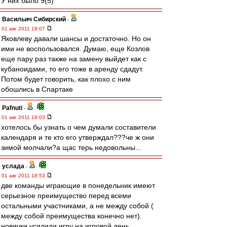
У них было 9(5)
Васильич Сибирский
-
01 авг 2011 19:07
Яковлеву давали шансы и достаточно. Но он
ими не воспользовался. Думаю, еще Козлов
еще пару раз также на замену выйдет как с
кубаноидами, то его тоже в аренду сдадут.
Потом будет говорить, как плохо с ним
обошлись в Спартаке
Pafnuti
-
01 авг 2011 19:03
хотелось бы узнать о чем думали составители
календаря и те кто его утверждал???че ж они
зимой молчали?а щас терь недовольны...
услада
-
01 авг 2011 18:53
две команды играющие в понедельник имеют
серьезное преимущество перед всеми
остальными участниками, а не между собой (
между собой преимущества конечно нет).
новички усилили игру на игровой день