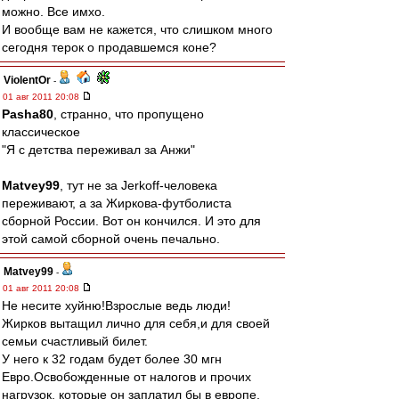
можно. Все имхо.
И вообще вам не кажется, что слишком много
сегодня терок о продавшемся коне?
ViolentOr
-
01 авг 2011 20:08
Pasha80
, странно, что пропущено
классическое
"Я с детства переживал за Анжи"
Matvey99
, тут не за Jerkoff-человека
переживают, а за Жиркова-футболиста
сборной России. Вот он кончился. И это для
этой самой сборной очень печально.
Matvey99
-
01 авг 2011 20:08
Не несите хуйню!Взрослые ведь люди!
Жирков вытащил лично для себя,и для своей
семьи счастливый билет.
У него к 32 годам будет более 30 мгн
Евро.Освобожденные от налогов и прочих
нагрузок, которые он заплатил бы в европе.