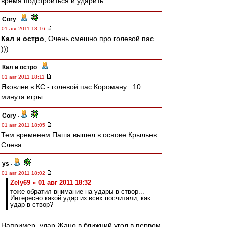
время подстроиться и ударить.
Cory
-
01 авг 2011 18:16
Кал и остро
, Очень смешно про голевой пас
)))
Кал и остро
-
01 авг 2011 18:11
Яковлев в КС - голевой пас Короману . 10
минута игры.
Cory
-
01 авг 2011 18:05
Тем временем Паша вышел в основе Крыльев.
Слева.
ys
-
01 авг 2011 18:02
Zely69 » 01 авг 2011 18:32
тоже обратил внимание на удары в створ...
Интересно какой удар из всех посчитали, как
удар в створ?
Например, удар Жано в ближний угол в первом