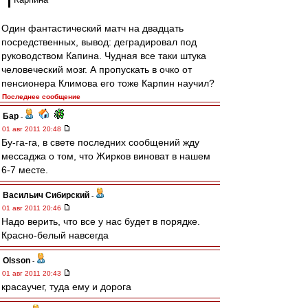
Один фантастический матч на двадцать
посредственных, вывод: деградировал под
руководством Капина. Чудная все таки штука
человеческий мозг. А пропускать в очко от
пенсионера Климова его тоже Карпин научил?
Последнее сообщение
Бар
-
01 авг 2011 20:48
Бу-га-га, в свете последних сообщений жду
мессаджа о том, что Жирков виноват в нашем
6-7 месте.
Васильич Сибирский
-
01 авг 2011 20:46
Надо верить, что все у нас будет в порядке.
Красно-белый навсегда
Olsson
-
01 авг 2011 20:43
красаучег, туда ему и дорога