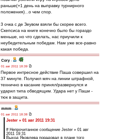
раньше(+1 день на выправку турнирного
положения)...о чем спор.
3 очка с де Зеувом взяли бы скорее всего.
Скепсиса на книге конечно было бы гораздо
меньше, но что сделать, нас приучили к
неубедительным победам. Нам уже все-равно
какая победа.
Cory
-
01 авг 2011 18:39
Первое интресное действие Паша совершил на
37 минуте. Получил мяч на линии штрафной,
технично в касание принял/развернулся и
ударил типа обводящим. Удара нет у Паши -
тюк в защита.
mmm
-
01 авг 2011 18:38
Jester » 01 авг 2011 19:31
# Непрочитанное сообщение Jester » 01 авг
2011 19:31
Выход Яковлева порадовал в плане того