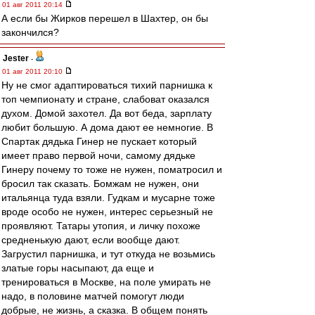
01 авг 2011 20:14
А если бы Жирков перешел в Шахтер, он бы
закончился?
Jester
-
01 авг 2011 20:10
Ну не смог адаптироваться тихий парнишка к
топ чемпионату и стране, слабоват оказался
духом. Домой захотел. Да вот беда, зарплату
любит большую. А дома дают ее немногие. В
Спартак дядька Гинер не пускает который
имеет право первой ночи, самому дядьке
Гинеру почему то тоже не нужен, поматросил и
бросил так сказать. Бомжам не нужен, они
итальянца туда взяли. Гудкам и мусарне тоже
вроде особо не нужен, интерес серьезный не
проявляют. Татары утопия, и личку похоже
средненькую дают, если вообще дают.
Загрустил парнишка, и тут откуда не возьмись
златые горы насыпают, да еще и
тренироваться в Москве, на поле умирать не
надо, в половине матчей помогут люди
добрые, не жизнь, а сказка. В общем понять