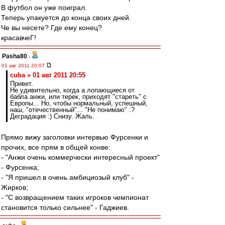
В футбол он уже поиграл.
Теперь упакуется до конца своих дней.
Че вы несете? Где ему конец?
красавчеГ!
Pasha80
-
01 авг 2011 20:07
cuba » 01 авг 2011 20:55
Привет.
Не удивительно, когда а лопающиеся от
бабла анжи, или терек, приходят "стареть" с
Европы... Но, чтобы нормальный, успешный,
наш, "отечественный"... "Не понимаю" :?
Деградация :) Снизу. Жаль.
Прямо вижу заголовки интервью Фурсенки и
прочих, все прям в общей конве:
- "Анжи очень коммерчески интересный проект"
- Фурсенка;
- "Я пришел в очень амбициозый клуб" -
Жирков;
- "С возвращением таких игроков чемпионат
становится только сильнее" - Гаджиев.