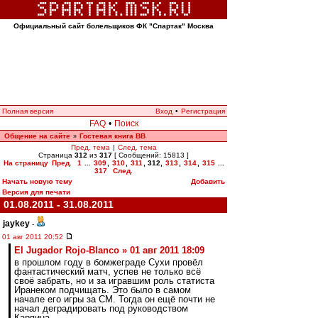
Официальный сайт болельщиков ФК "Спартак" Москва
Полная версия
Вход
•
Регистрация
FAQ
•
Поиск
Общение на сайте
Гостевая книга ВВ
»
Пред. тема
|
След. тема
Страница
312
из
317
[ Сообщений: 15813 ]
На страницу
Пред.
1
...
309
,
310
,
311
,
312
,
313
,
314
,
315
...
317
След.
Начать новую тему
Добавить
Версия для печати
01.08.2011 - 31.08.2011
jaykey
-
01 авг 2011 20:52
El Jugador Rojo-Blanco » 01 авг 2011 18:09
в прошлом году в бомжеграде Сухи провёл
фантастический матч, успев не только всё
своё забрать, но и за игравшим роль статиста
Иранеком подчищать. Это было в самом
начале его игры за СМ. Тогда он ещё почти не
начал деградировать под руководством
Карпина