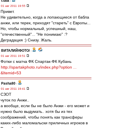
cuba
-
01 авг 2011 19:55
Привет.
Не удивительно, когда а лопающиеся от бабла
анжи, или терек, приходят "стареть" с Европы...
Но, чтобы нормальный, успешный, наш,
"отечественный"... "Не понимаю" :?
Деградация :) Снизу. Жаль.
ВИТАЛИЙ/ФОТО/
-
01 авг 2011 19:51
Фотки с матча ФК Спартак-ФК Кубань
http://spartakphoto.ru/index.php?option ...
&Itemid=53
Pasha80
-
01 авг 2011 19:41
СЗОТ
чуток по Анжи..
а вообще, если бы не было Анжи - его может и
нужно было выдумать.. хотя бы из тех
соображений, чтобы понять как трансферы
каких-либо маломальски приличных игроков в