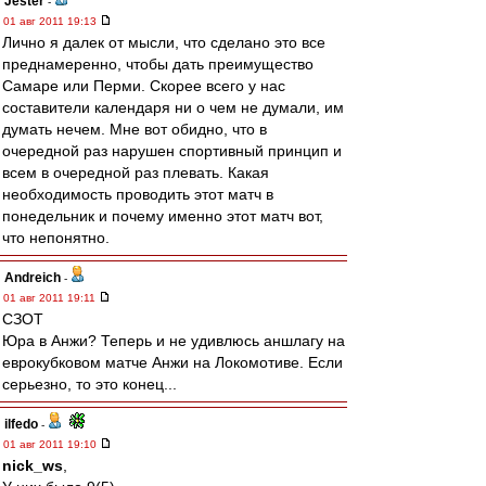
Jester
-
01 авг 2011 19:13
Лично я далек от мысли, что сделано это все
преднамеренно, чтобы дать преимущество
Самаре или Перми. Скорее всего у нас
составители календаря ни о чем не думали, им
думать нечем. Мне вот обидно, что в
очередной раз нарушен спортивный принцип и
всем в очередной раз плевать. Какая
необходимость проводить этот матч в
понедельник и почему именно этот матч вот,
что непонятно.
Andreich
-
01 авг 2011 19:11
СЗОТ
Юра в Анжи? Теперь и не удивлюсь аншлагу на
еврокубковом матче Анжи на Локомотиве. Если
серьезно, то это конец...
ilfedo
-
01 авг 2011 19:10
nick_ws
,