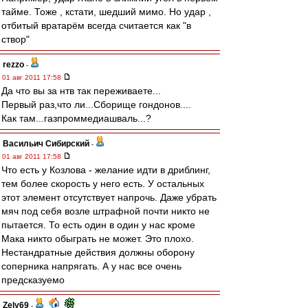
тайме. Тоже , кстати, шедший мимо. Но удар ,
отбитый вратарём всегда считается как "в
створ"
rezzo
-
01 авг 2011 17:58
Да что вы за нтв так переживаете...
Первый раз,что ли...Сборище гондонов....
Как там...газпроммедиашваль...?
Васильич Сибирский
-
01 авг 2011 17:58
Что есть у Козлова - желание идти в дриблинг,
тем более скорость у него есть. У остальных
этот элемент отсутствует напрочь. Даже убрать
мяч под себя возле штрафной почти никто не
пытается. То есть один в один у нас кроме
Мака никто обыграть не может. Это плохо.
Нестандратные действия должны оборону
соперника напрягать. А у нас все очень
предсказуемо
Zely69
-