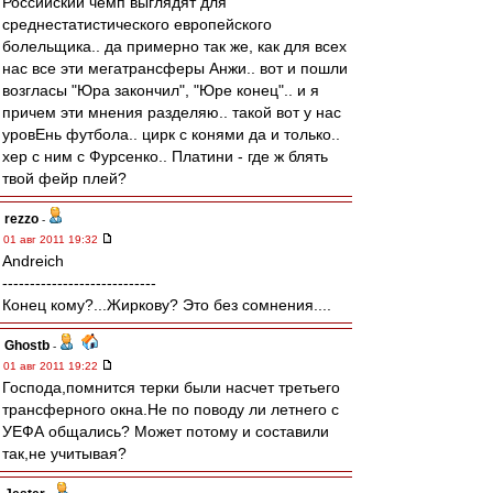
Российский чемп выглядят для
среднестатистического европейского
болельщика.. да примерно так же, как для всех
нас все эти мегатрансферы Анжи.. вот и пошли
возгласы "Юра закончил", "Юре конец".. и я
причем эти мнения разделяю.. такой вот у нас
уровЕнь футбола.. цирк с конями да и только..
хер с ним с Фурсенко.. Платини - где ж блять
твой фейр плей?
rezzo
-
01 авг 2011 19:32
Andreich
----------------------------
Конец кому?...Жиркову? Это без сомнения....
Ghostb
-
01 авг 2011 19:22
Господа,помнится терки были насчет третьего
трансферного окна.Не по поводу ли летнего с
УЕФА общались? Может потому и составили
так,не учитывая?