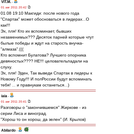
VIT.M.
-
01 авг 2011 20:42
01.08 19:10 Макгиди: после нового года
"Спартак" может обосноваться в лидерах...О
как!!!
Эх, пля! Кто их вспоминает, бывших
незаменимых??? Десяток парней которые чтут
былые победы и ждут на старость внучка-
"алмаза".(((
Кто вспомнит Булатова? Лучшего опорника
девяностых???? НЕ!!! целовательпадали на
слуху.
Эх, пля! Эден, Так выведи Спартак в лидеры к
Новому Году!!! И полРоссии будут вспоминать
тебя! ... и правнукам останеться...)
iaia
-
01 авг 2011 20:41
Разговоры о "закончившемся" Жиркове - из
серии Лиса и виноград.
"Хорош то он хорош, да зелен" (И. Крылов)
Abilardo
-