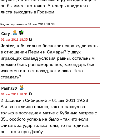
он бы имел это точно. А теперь придется с
листа выходить в Грозном.
Редактировалось 01 авг 2011 18:38
Cory
-
01 авг 2011 18:35
Jester
, тебя сильно беспокоит справедливость
в отношении Перми и Самары? У двух
играющих команд условия равны, остальным
должно быть равномерно пох, календарь был
известен сто лет назад, как и окна. Чего
страдать?
Pasha80
-
01 авг 2011 18:31
2 Васильич Сибирский » 01 авг 2011 19:28
А я вот отлично помню, как он жахнул вот
только в последнем матче с Кубанью метров с
35.. особого успеха не было - так что если
считать за удар только голы, то не годится..
он - это я про Дзюбу..