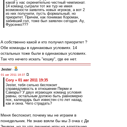
какой у нас охренительно честный чемпионат.
14 команд сыграли тот же тур не имея
возможности заявлять новых игроков, а вот 2
из них получили, пусть формальный, но
приоритет. Причем, как понимаю Короман,
забивший гол, тоже был заявлен сегодня. Ау,
Фурсенко???
А собственно какой и кто получил приоритет ?
Обе команды в одинаковых условиях. 14
остальных тоже были в одинаковых условиях.
Так что нечего искать "кошку", где ее нет.
Jester
-
01 авг 2011 18:37
Cory » 01 авг 2011 19:35
Jester, тебя сильно беспокоит
справедливость в отношении Перми и
Самары? У двух играющих команд условия
равны, остальным должно быть равномерно
пох, календарь был известен сто лет назад,
как и окна. Чего страдать?
Меня беспокоит, почему мы не играем в
понедельник. Не знаю взяли бы мы 3 очка с Де
Зеувом, но то что лишнюю игру на адаптацию