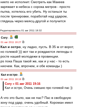
никто не исполнит. Смотреть как Макеев
заряжает в небеса с сорока метров - просто
пытка, хотелось его убить. Ну останься ты
после тренировки, поработай над ударом,
глядишь через меясц-другой и получится
Редактировалось 01 авг 2011 18:32
Cory
-
01 авг 2011 18:27
Кал и остро
, ну ладно, пусть. В 35 м от ворот,
но голевой ))) вот так и рождаются легенды о
росте нашей молодежи в провинции.
ps пока Паша такой же, как и у нас - то есть
ниочем. Как, впрочем, и обе команды )
Кал и остро
-
01 авг 2011 18:18
Cory » 01 авг 2011 19:16
Кал и остро, Очень смешно про голевой пас ))
А что это было, как не пас? Пас в свободную
зону под удар, очень удобный. Короман имел