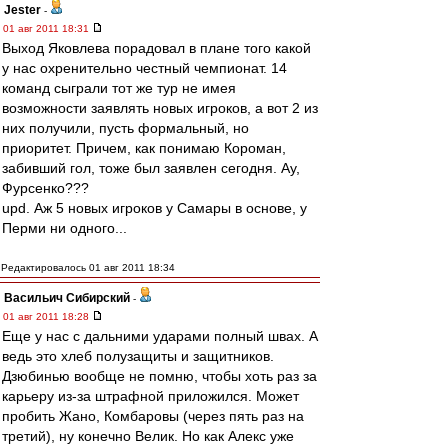
Jester
-
01 авг 2011 18:31
Выход Яковлева порадовал в плане того какой
у нас охренительно честный чемпионат. 14
команд сыграли тот же тур не имея
возможности заявлять новых игроков, а вот 2 из
них получили, пусть формальный, но
приоритет. Причем, как понимаю Короман,
забивший гол, тоже был заявлен сегодня. Ау,
Фурсенко???
upd. Аж 5 новых игроков у Самары в основе, у
Перми ни одного...
Редактировалось 01 авг 2011 18:34
Васильич Сибирский
-
01 авг 2011 18:28
Еще у нас с дальними ударами полный швах. А
ведь это хлеб полузащиты и защитников.
Дзюбинью вообще не помню, чтобы хоть раз за
карьеру из-за штрафной приложился. Может
пробить Жано, Комбаровы (через пять раз на
третий), ну конечно Велик. Но как Алекс уже