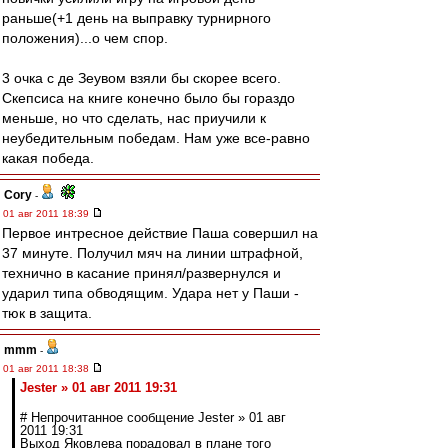
раньше(+1 день на выправку турнирного
положения)...о чем спор.
3 очка с де Зеувом взяли бы скорее всего.
Скепсиса на книге конечно было бы гораздо
меньше, но что сделать, нас приучили к
неубедительным победам. Нам уже все-равно
какая победа.
Cory
-
01 авг 2011 18:39
Первое интресное действие Паша совершил на
37 минуте. Получил мяч на линии штрафной,
технично в касание принял/развернулся и
ударил типа обводящим. Удара нет у Паши -
тюк в защита.
mmm
-
01 авг 2011 18:38
Jester » 01 авг 2011 19:31
# Непрочитанное сообщение Jester » 01 авг
2011 19:31
Выход Яковлева порадовал в плане того