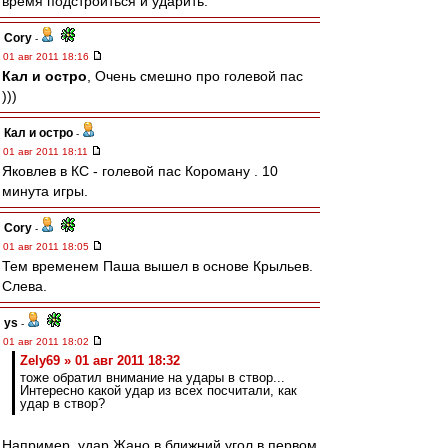
время подстроиться и ударить.
Cory
-
01 авг 2011 18:16
Кал и остро
, Очень смешно про голевой пас
)))
Кал и остро
-
01 авг 2011 18:11
Яковлев в КС - голевой пас Короману . 10
минута игры.
Cory
-
01 авг 2011 18:05
Тем временем Паша вышел в основе Крыльев.
Слева.
ys
-
01 авг 2011 18:02
Zely69 » 01 авг 2011 18:32
тоже обратил внимание на удары в створ...
Интересно какой удар из всех посчитали, как
удар в створ?
Например, удар Жано в ближний угол в первом