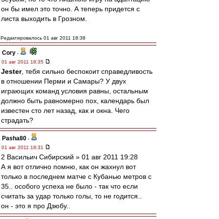
он бы имел это точно. А теперь придется с
листа выходить в Грозном.
Редактировалось 01 авг 2011 18:38
Cory
-
01 авг 2011 18:35
Jester
, тебя сильно беспокоит справедливость
в отношении Перми и Самары? У двух
играющих команд условия равны, остальным
должно быть равномерно пох, календарь был
известен сто лет назад, как и окна. Чего
страдать?
Pasha80
-
01 авг 2011 18:31
2 Васильич Сибирский » 01 авг 2011 19:28
А я вот отлично помню, как он жахнул вот
только в последнем матче с Кубанью метров с
35.. особого успеха не было - так что если
считать за удар только голы, то не годится..
он - это я про Дзюбу..