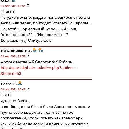
cuba
-
01 авг 2011 19:55
Привет.
Не удивительно, когда а лопающиеся от бабла
анжи, или терек, приходят "стареть" с Европы...
Но, чтобы нормальный, успешный, наш,
"отечественный"... "Не понимаю" :?
Деградация :) Снизу. Жаль.
ВИТАЛИЙ/ФОТО/
-
01 авг 2011 19:51
Фотки с матча ФК Спартак-ФК Кубань
http://spartakphoto.ru/index.php?option ...
&Itemid=53
Pasha80
-
01 авг 2011 19:41
СЗОТ
чуток по Анжи..
а вообще, если бы не было Анжи - его может и
нужно было выдумать.. хотя бы из тех
соображений, чтобы понять как трансферы
каких-либо маломальски приличных игроков в