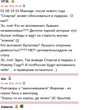
VIT.M.
-
01 авг 2011 20:42
01.08 19:10 Макгиди: после нового года
"Спартак" может обосноваться в лидерах...О
как!!!
Эх, пля! Кто их вспоминает, бывших
незаменимых??? Десяток парней которые чтут
былые победы и ждут на старость внучка-
"алмаза".(((
Кто вспомнит Булатова? Лучшего опорника
девяностых???? НЕ!!! целовательпадали на
слуху.
Эх, пля! Эден, Так выведи Спартак в лидеры к
Новому Году!!! И полРоссии будут вспоминать
тебя! ... и правнукам останеться...)
iaia
-
01 авг 2011 20:41
Разговоры о "закончившемся" Жиркове - из
серии Лиса и виноград.
"Хорош то он хорош, да зелен" (И. Крылов)
Abilardo
-