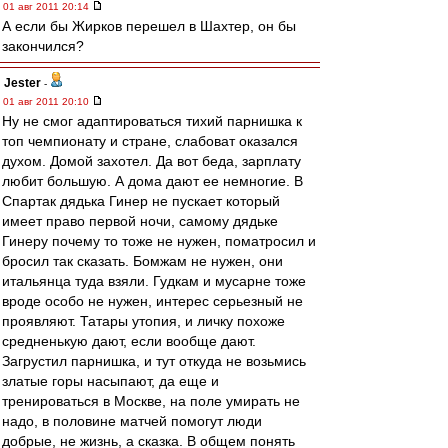
01 авг 2011 20:14
А если бы Жирков перешел в Шахтер, он бы
закончился?
Jester
-
01 авг 2011 20:10
Ну не смог адаптироваться тихий парнишка к
топ чемпионату и стране, слабоват оказался
духом. Домой захотел. Да вот беда, зарплату
любит большую. А дома дают ее немногие. В
Спартак дядька Гинер не пускает который
имеет право первой ночи, самому дядьке
Гинеру почему то тоже не нужен, поматросил и
бросил так сказать. Бомжам не нужен, они
итальянца туда взяли. Гудкам и мусарне тоже
вроде особо не нужен, интерес серьезный не
проявляют. Татары утопия, и личку похоже
средненькую дают, если вообще дают.
Загрустил парнишка, и тут откуда не возьмись
златые горы насыпают, да еще и
тренироваться в Москве, на поле умирать не
надо, в половине матчей помогут люди
добрые, не жизнь, а сказка. В общем понять