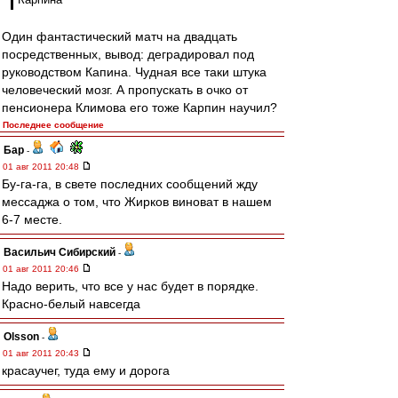
Один фантастический матч на двадцать
посредственных, вывод: деградировал под
руководством Капина. Чудная все таки штука
человеческий мозг. А пропускать в очко от
пенсионера Климова его тоже Карпин научил?
Последнее сообщение
Бар
-
01 авг 2011 20:48
Бу-га-га, в свете последних сообщений жду
мессаджа о том, что Жирков виноват в нашем
6-7 месте.
Васильич Сибирский
-
01 авг 2011 20:46
Надо верить, что все у нас будет в порядке.
Красно-белый навсегда
Olsson
-
01 авг 2011 20:43
красаучег, туда ему и дорога