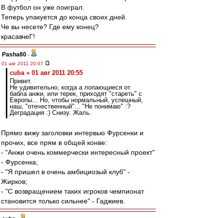
В футбол он уже поиграл.
Теперь упакуется до конца своих дней.
Че вы несете? Где ему конец?
красавчеГ!
Pasha80
-
01 авг 2011 20:07
cuba » 01 авг 2011 20:55
Привет.
Не удивительно, когда а лопающиеся от
бабла анжи, или терек, приходят "стареть" с
Европы... Но, чтобы нормальный, успешный,
наш, "отечественный"... "Не понимаю" :?
Деградация :) Снизу. Жаль.
Прямо вижу заголовки интервью Фурсенки и
прочих, все прям в общей конве:
- "Анжи очень коммерчески интересный проект"
- Фурсенка;
- "Я пришел в очень амбициозый клуб" -
Жирков;
- "С возвращением таких игроков чемпионат
становится только сильнее" - Гаджиев.