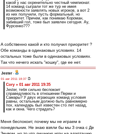
какой у нас охренительно честный чемпионат.
14 команд сыграли тот же тур не имея
возможности заявлять новых игроков, а вот 2
из них получили, пусть формальный, но
приоритет. Причем, как понимаю Короман,
забивший гол, тоже был заявлен сегодня. Ау,
Фурсенко???
А собственно какой и кто получил приоритет ?
Обе команды в одинаковых условиях. 14
остальных тоже были в одинаковых условиях.
Так что нечего искать "кошку", где ее нет.
Jester
-
01 авг 2011 18:37
Cory » 01 авг 2011 19:35
Jester, тебя сильно беспокоит
справедливость в отношении Перми и
Самары? У двух играющих команд условия
равны, остальным должно быть равномерно
пох, календарь был известен сто лет назад,
как и окна. Чего страдать?
Меня беспокоит, почему мы не играем в
понедельник. Не знаю взяли бы мы 3 очка с Де
Зеувом, но то что лишнюю игру на адаптацию