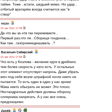
тайме. Тоже , кстати, шедший мимо. Но удар ,
отбитый вратарём всегда считается как "в
створ"
rezzo
-
01 авг 2011 17:58
Да что вы за нтв так переживаете...
Первый раз,что ли...Сборище гондонов....
Как там...газпроммедиашваль...?
Васильич Сибирский
-
01 авг 2011 17:58
Что есть у Козлова - желание идти в дриблинг,
тем более скорость у него есть. У остальных
этот элемент отсутствует напрочь. Даже убрать
мяч под себя возле штрафной почти никто не
пытается. То есть один в один у нас кроме
Мака никто обыграть не может. Это плохо.
Нестандратные действия должны оборону
соперника напрягать. А у нас все очень
предсказуемо
Zely69
-