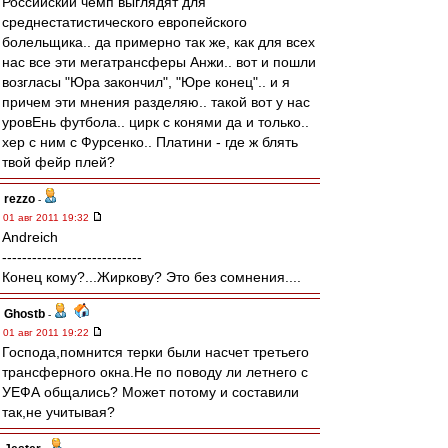
Российский чемп выглядят для
среднестатистического европейского
болельщика.. да примерно так же, как для всех
нас все эти мегатрансферы Анжи.. вот и пошли
возгласы "Юра закончил", "Юре конец".. и я
причем эти мнения разделяю.. такой вот у нас
уровЕнь футбола.. цирк с конями да и только..
хер с ним с Фурсенко.. Платини - где ж блять
твой фейр плей?
rezzo
-
01 авг 2011 19:32
Andreich
----------------------------
Конец кому?...Жиркову? Это без сомнения....
Ghostb
-
01 авг 2011 19:22
Господа,помнится терки были насчет третьего
трансферного окна.Не по поводу ли летнего с
УЕФА общались? Может потому и составили
так,не учитывая?