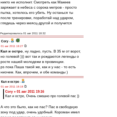
никто не исполнит. Смотреть как Макеев
заряжает в небеса с сорока метров - просто
пытка, хотелось его убить. Ну останься ты
после тренировки, поработай над ударом,
глядишь через меясц-другой и получится
Редактировалось 01 авг 2011 18:32
Cory
-
01 авг 2011 18:27
Кал и остро
, ну ладно, пусть. В 35 м от ворот,
но голевой ))) вот так и рождаются легенды о
росте нашей молодежи в провинции.
ps пока Паша такой же, как и у нас - то есть
ниочем. Как, впрочем, и обе команды )
Кал и остро
-
01 авг 2011 18:18
Cory » 01 авг 2011 19:16
Кал и остро, Очень смешно про голевой пас ))
А что это было, как не пас? Пас в свободную
зону под удар, очень удобный. Короман имел