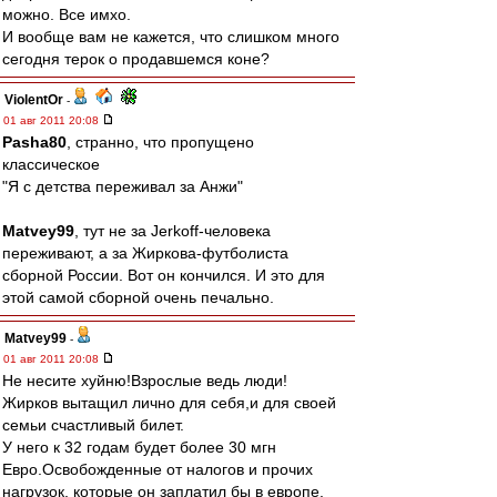
можно. Все имхо.
И вообще вам не кажется, что слишком много
сегодня терок о продавшемся коне?
ViolentOr
-
01 авг 2011 20:08
Pasha80
, странно, что пропущено
классическое
"Я с детства переживал за Анжи"
Matvey99
, тут не за Jerkoff-человека
переживают, а за Жиркова-футболиста
сборной России. Вот он кончился. И это для
этой самой сборной очень печально.
Matvey99
-
01 авг 2011 20:08
Не несите хуйню!Взрослые ведь люди!
Жирков вытащил лично для себя,и для своей
семьи счастливый билет.
У него к 32 годам будет более 30 мгн
Евро.Освобожденные от налогов и прочих
нагрузок, которые он заплатил бы в европе.