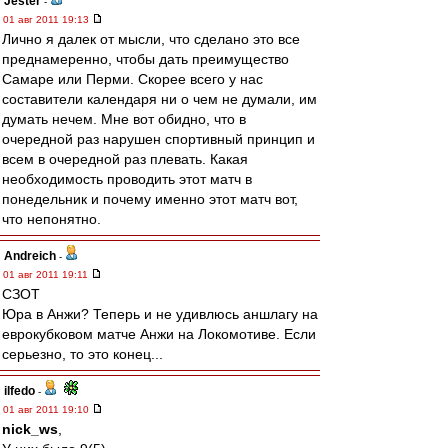
Jester
-
01 авг 2011 19:13
Лично я далек от мысли, что сделано это все
преднамеренно, чтобы дать преимущество
Самаре или Перми. Скорее всего у нас
составители календаря ни о чем не думали, им
думать нечем. Мне вот обидно, что в
очередной раз нарушен спортивный принцип и
всем в очередной раз плевать. Какая
необходимость проводить этот матч в
понедельник и почему именно этот матч вот,
что непонятно.
Andreich
-
01 авг 2011 19:11
СЗОТ
Юра в Анжи? Теперь и не удивлюсь аншлагу на
еврокубковом матче Анжи на Локомотиве. Если
серьезно, то это конец...
ilfedo
-
01 авг 2011 19:10
nick_ws
,