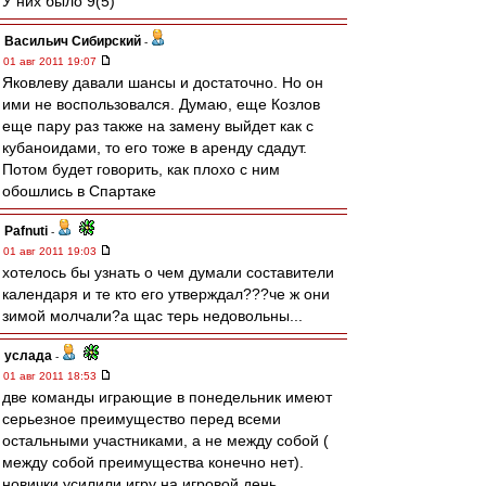
У них было 9(5)
Васильич Сибирский
-
01 авг 2011 19:07
Яковлеву давали шансы и достаточно. Но он
ими не воспользовался. Думаю, еще Козлов
еще пару раз также на замену выйдет как с
кубаноидами, то его тоже в аренду сдадут.
Потом будет говорить, как плохо с ним
обошлись в Спартаке
Pafnuti
-
01 авг 2011 19:03
хотелось бы узнать о чем думали составители
календаря и те кто его утверждал???че ж они
зимой молчали?а щас терь недовольны...
услада
-
01 авг 2011 18:53
две команды играющие в понедельник имеют
серьезное преимущество перед всеми
остальными участниками, а не между собой (
между собой преимущества конечно нет).
новички усилили игру на игровой день