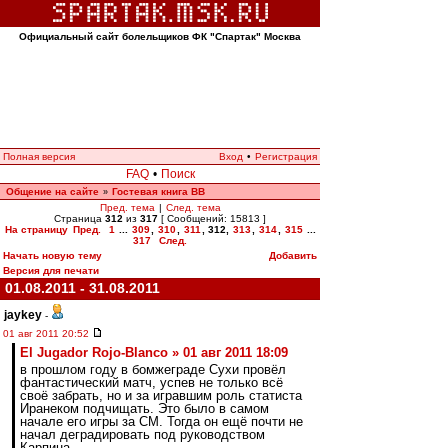
Официальный сайт болельщиков ФК "Спартак" Москва
Полная версия
Вход
•
Регистрация
FAQ
•
Поиск
Общение на сайте
Гостевая книга ВВ
»
Пред. тема
|
След. тема
Страница
312
из
317
[ Сообщений: 15813 ]
На страницу
Пред.
1
...
309
,
310
,
311
,
312
,
313
,
314
,
315
...
317
След.
Начать новую тему
Добавить
Версия для печати
01.08.2011 - 31.08.2011
jaykey
-
01 авг 2011 20:52
El Jugador Rojo-Blanco » 01 авг 2011 18:09
в прошлом году в бомжеграде Сухи провёл
фантастический матч, успев не только всё
своё забрать, но и за игравшим роль статиста
Иранеком подчищать. Это было в самом
начале его игры за СМ. Тогда он ещё почти не
начал деградировать под руководством
Карпина