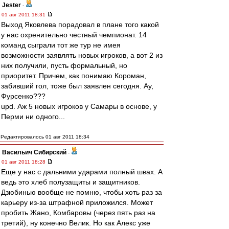
Jester
-
01 авг 2011 18:31
Выход Яковлева порадовал в плане того какой
у нас охренительно честный чемпионат. 14
команд сыграли тот же тур не имея
возможности заявлять новых игроков, а вот 2 из
них получили, пусть формальный, но
приоритет. Причем, как понимаю Короман,
забивший гол, тоже был заявлен сегодня. Ау,
Фурсенко???
upd. Аж 5 новых игроков у Самары в основе, у
Перми ни одного...
Редактировалось 01 авг 2011 18:34
Васильич Сибирский
-
01 авг 2011 18:28
Еще у нас с дальними ударами полный швах. А
ведь это хлеб полузащиты и защитников.
Дзюбинью вообще не помню, чтобы хоть раз за
карьеру из-за штрафной приложился. Может
пробить Жано, Комбаровы (через пять раз на
третий), ну конечно Велик. Но как Алекс уже