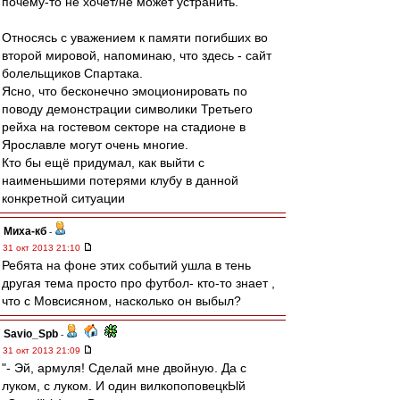
почему-то не хочет/не может устранить.
Относясь с уважением к памяти погибших во
второй мировой, напоминаю, что здесь - сайт
болельщиков Спартака.
Ясно, что бесконечно эмоционировать по
поводу демонстрации символики Третьего
рейха на гостевом секторе на стадионе в
Ярославле могут очень многие.
Кто бы ещё придумал, как выйти с
наименьшими потерями клубу в данной
конкретной ситуации
Миха-кб
-
31 окт 2013 21:10
Ребята на фоне этих событий ушла в тень
другая тема просто про футбол- кто-то знает ,
что с Мовсисяном, насколько он выбыл?
Savio_Spb
-
31 окт 2013 21:09
"- Эй, армуля! Сделай мне двойную. Да с
луком, с луком. И один вилкопоповецкЫй