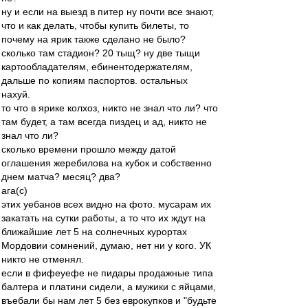
ну и если на выезд в питер ну почти все знают,
что и как делать, чтобы купить билеты, то
почему на ярик также сделано не было?
сколько там стадион? 20 тыщ? ну две тыщи
картообладателям, ебинентодержателям,
дальше по копиям паспортов. остальных
нахуй.
то что в ярике колхоз, никто не знал что ли? что
там будет, а там всегда пиздец и ад, никто не
знал что ли?
сколько времени прошло между датой
оглашения жеребилова на кубок и собственно
днем матча? месяц? два?
ага(с)
этих уебанов всех видно на фото. мусарам их
закатать на сутки работы, а то что их ждут на
ближайшие лет 5 на солнечных курортах
Мордовии сомнений, думаю, нет ни у кого. УК
никто не отменял.
если в фифеуефе не пидары продажные типа
балтера и платини сидели, а мужики с яйцами,
въебали бы нам лет 5 без еврокупков и "будьте