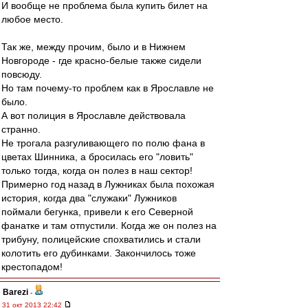
И вообще не проблема была купить билет на
любое место.
Так же, между прочим, было и в Нижнем
Новгороде - где красно-белые также сидели
повсюду.
Но там почему-то проблем как в Ярославле не
было.
А вот полиция в Ярославле действовала
странно.
Не трогала разгуливающего по полю фана в
цветах Шинника, а бросилась его "ловить"
только тогда, когда он полез в наш сектор!
Примерно год назад в Лужниках была похожая
история, когда два "служаки" Лужников
поймали бегунка, привели к его Северной
фанатке и там отпустили. Когда же он полез на
трибуну, полицейские спохватились и стали
колотить его дубинками. Закончилось тоже
крестопадом!
Barezi
-
31 окт 2013 22:42