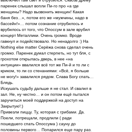
выключил там свет и отрубился. Сквозь дрёму
паренек слышал вопли Пи-го про «а где
женщины? Надо вызвонить женщин! Какая
баня без…», потом его же «мужчины, надо в
бассейн!»… потом сознание отрубилось и
врубилось от того, что Опоссум в зале врубил
концерт Металлики. Очень громко. Вроде
гавкнул и подействовало. Но ненадолго :) На
Nothing else matter Серёжа снова сделал очень
громко. Паренек думал стерпеть, но тут бля, с
грохотом открылась дверь, в нее «на
интуиции» ввалился всё тот же Пи-й и то ли с
криком, то ли со стенаниями: «Всё, я больше
не могу!» завалился рядом. Слава Богу спать…
Блядь.
Искушать судьбу дальше я не стал. И свалил в
зал. Не, ну честно… и он потом ещё пытался
заручиться моей поддержкой на доступ на
Закрытую!:)
Привезли пиццу. Ту, которая с грибами. Да.
Поели, потрещали, продлили ( ради
пошедшего спать Опоссума ) сауну до
половины первого… Попарился еще пару раз.