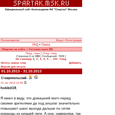
Официальный сайт болельщиков ФК "Спартак" Москва
Полная версия
Вход
•
Регистрация
FAQ
•
Поиск
Общение на сайте
Гостевая книга ВВ
»
Пред. тема
|
След. тема
Страница
1
из
153
[ Сообщений: 7606 ]
На страницу
1
,
2
,
3
,
4
,
5
...
153
След.
Начать новую тему
Добавить
Версия для печати
01.10.2013 - 31.10.2013
Ставропольский
-
31 окт 2013 22:56
hobbit19
,
Я имел в виду, что домашний матч перед
своими зрителями да под аншлаг значительно
повышают шанс выхода дальше по сетке
команды из низшей лиги. А она, наверняка, так