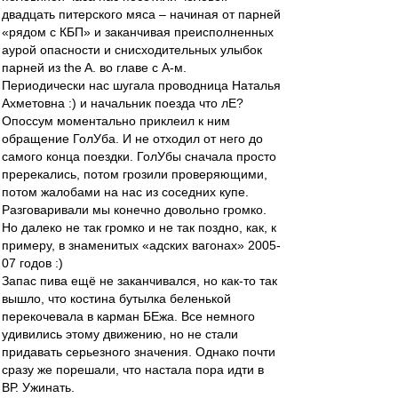
двадцать питерского мяса – начиная от парней
«рядом с КБП» и заканчивая преисполненных
аурой опасности и снисходительных улыбок
парней из the A. во главе с А-м.
Периодически нас шугала проводница Наталья
Ахметовна :) и начальник поезда что лЕ?
Опоссум моментально приклеил к ним
обращение ГолУба. И не отходил от него до
самого конца поездки. ГолУбы сначала просто
пререкались, потом грозили проверяющими,
потом жалобами на нас из соседних купе.
Разговаривали мы конечно довольно громко.
Но далеко не так громко и не так поздно, как, к
примеру, в знаменитых «адских вагонах» 2005-
07 годов :)
Запас пива ещё не заканчивался, но как-то так
вышло, что костина бутылка беленькой
перекочевала в карман БЕжа. Все немного
удивились этому движению, но не стали
придавать серьезного значения. Однако почти
сразу же порешали, что настала пора идти в
ВР. Ужинать.