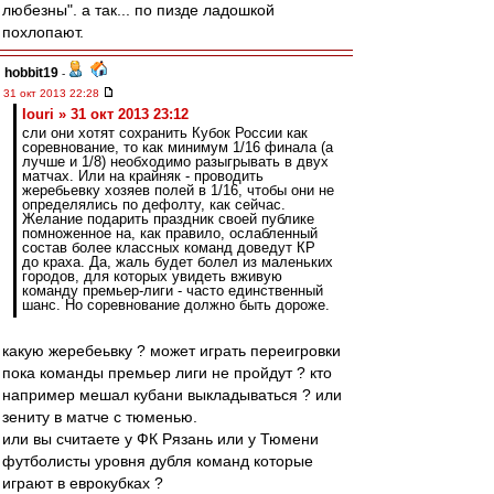
любезны". а так... по пизде ладошкой
похлопают.
hobbit19
-
31 окт 2013 22:28
Iouri » 31 окт 2013 23:12
сли они хотят сохранить Кубок России как
соревнование, то как минимум 1/16 финала (а
лучше и 1/8) необходимо разыгрывать в двух
матчах. Или на крайняк - проводить
жеребьевку хозяев полей в 1/16, чтобы они не
определялись по дефолту, как сейчас.
Желание подарить праздник своей публике
помноженное на, как правило, ослабленный
состав более классных команд доведут КР
до краха. Да, жаль будет болел из маленьких
городов, для которых увидеть вживую
команду премьер-лиги - часто единственный
шанс. Но соревнование должно быть дороже.
какую жеребеьвку ? может играть переигровки
пока команды премьер лиги не пройдут ? кто
например мешал кубани выкладываться ? или
зениту в матче с тюменью.
или вы считаете у ФК Рязань или у Тюмени
футболисты уровня дубля команд которые
играют в еврокубках ?