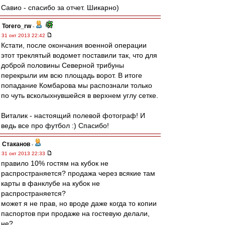
Савио - спасибо за отчет. Шикарно)
Torero_rw
-
31 окт 2013 22:42
Кстати, после окончания военной операции
этот треклятый водомет поставили так, что для
доброй половины Северной трибуны
перекрыли им всю площадь ворот. В итоге
попадание Комбарова мы распознали только
по чуть всколыхнувшейся в верхнем углу сетке.
Виталик - настоящий полевой фотограф! И
ведь все про футбол :) Спасибо!
Cтаканов
-
31 окт 2013 22:33
правило 10% гостям на кубок не
распространяется? продажа через всякие там
карты в фанклубе на кубок не
распространяется?
может я не прав, но вроде даже когда то копии
паспортов при продаже на гостевую делали,
не?