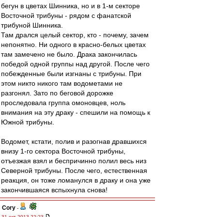
бегун в цветах Шинника, но и в 1-м секторе
Восточной трибуны - рядом с фанатской
трибуной Шинника.
Там дрался целый сектор, кто - почему, зачем
непонятно. Ни одного в красно-белых цветах
там замечено не было. Драка закончилась
победой одной группы над другой. После чего
побежденные были изгнаны с трибуны. При
этом никто никого там водометами не
разгонял. Зато по беговой дорожке
проследовала группа омоновцев, ноль
внимания на эту драку - спешили на помощь к
Южной трибуны.
Водомет, кстати, полив и разогнав дравшихся
внизу 1-го сектора Восточной трибуны,
отъезжая взял и беспричинно полил весь низ
Северной трибуны. После чего, естественная
реакция, он тоже ломанулся в драку и она уже
закончившаяся вспыхнула снова!
Cory
-
31 окт 2013 22:23