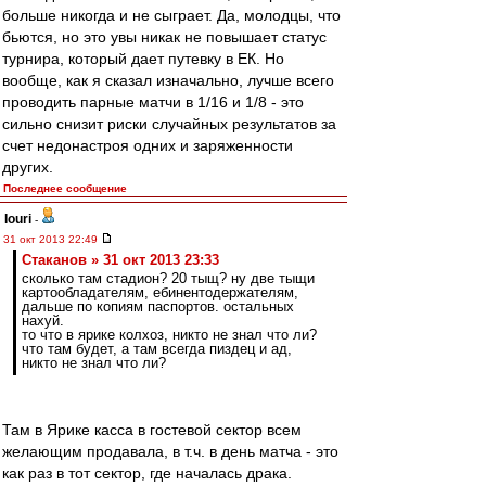
больше никогда и не сыграет. Да, молодцы, что
бьются, но это увы никак не повышает статус
турнира, который дает путевку в ЕК. Но
вообще, как я сказал изначально, лучше всего
проводить парные матчи в 1/16 и 1/8 - это
сильно снизит риски случайных результатов за
счет недонастроя одних и заряженности
других.
Последнее сообщение
Iouri
-
31 окт 2013 22:49
Cтаканов » 31 окт 2013 23:33
сколько там стадион? 20 тыщ? ну две тыщи
картообладателям, ебинентодержателям,
дальше по копиям паспортов. остальных
нахуй.
то что в ярике колхоз, никто не знал что ли?
что там будет, а там всегда пиздец и ад,
никто не знал что ли?
Там в Ярике касса в гостевой сектор всем
желающим продавала, в т.ч. в день матча - это
как раз в тот сектор, где началась драка.