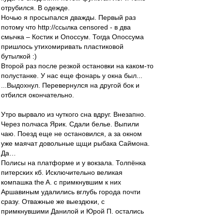
отрубился. В одежде.
Ночью я просыпался дважды. Первый раз
потому что http://ссылка censored - в два
смычка – Костик и Опоссум. Тогда Опоссума
пришлось утихомиривать пластиковой
бутылкой :)
Второй раз после резкой остановки на каком-то
полустанке. У нас еще фонарь у окна был...
...Выдохнул. Перевернулся на другой бок и
отбился окончательно.
Утро вырвало из чуткого сна вдруг. Внезапно.
Через полчаса Ярик. Сдали белье. Выпили
чаю. Поезд еще не остановился, а за окном
уже маячат довольные щщи рыбака Саймона.
Да…
Полисы на платформе и у вокзала. Толпёнка
питерских кб. Исключительно великая
компашка the A. с примкнувшим к них
Аршавиным удалились вглубь города почти
сразу. Отважные же выездюки, с
примкнувшими Данилой и Юрой П. остались