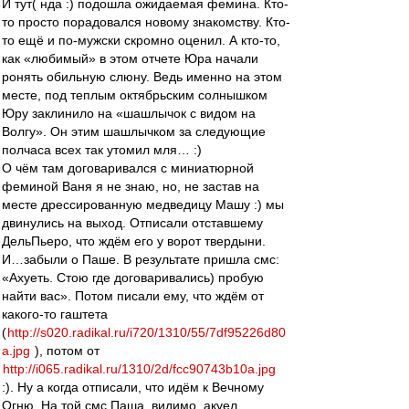
И тут( нда :) подошла ожидаемая фемина. Кто-
то просто порадовался новому знакомству. Кто-
то ещё и по-мужски скромно оценил. А кто-то,
как «любимый» в этом отчете Юра начали
ронять обильную слюну. Ведь именно на этом
месте, под теплым октябрьским солнышком
Юру заклинило на «шашлычок с видом на
Волгу». Он этим шашлычком за следующие
полчаса всех так утомил мля… :)
О чём там договаривался с миниатюрной
феминой Ваня я не знаю, но, не застав на
месте дрессированную медведицу Машу :) мы
двинулись на выход. Отписали отставшему
ДельПьеро, что ждём его у ворот твердыни.
И…забыли о Паше. В результате пришла смс:
«Ахуеть. Стою где договаривались) пробую
найти вас». Потом писали ему, что ждём от
какого-то гаштета
(
http://s020.radikal.ru/i720/1310/55/7df95226d80
a.jpg
), потом от
http://i065.radikal.ru/1310/2d/fcc90743b10a.jpg
:). Ну а когда отписали, что идём к Вечному
Огню. На той смс Паша, видимо, акуел