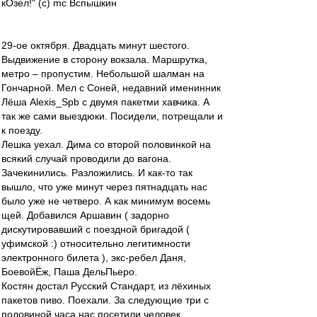
кОзел!" (с) mc Вспышкин
29-ое октября. Двадцать минут шестого.
Выдвижение в сторону вокзала. Маршрутка,
метро – пропустим. Небольшой шалман на
Гончарной. Мел с Соней, недавний именинник
Лёша Alexis_Spb с двумя пакетми хавчика. А
так же сами выездюки. Посидели, потрещали и
к поезду.
Лешка уехал. Дима со второй половинкой на
всякий случай проводили до вагона.
Зачекинились. Разложились. И как-то так
вышло, что уже минут через пятнадцать нас
было уже не четверо. А как минимум восемь
щей. Добавился Аршавин ( задорно
дискутировавший с поездной бригадой (
уфимской :) относительно легитимности
электронного билета ), экс-ребел Даня,
БоевойЁж, Паша ДельПьеро.
Костян достал Русский Стандарт, из лёхиных
пакетов пиво. Поехали. За следующие три с
половиной часа нас посетили человек