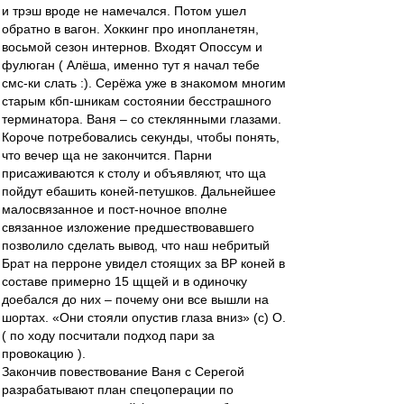
и трэш вроде не намечался. Потом ушел
обратно в вагон. Хоккинг про инопланетян,
восьмой сезон интернов. Входят Опоссум и
фулюган ( Алёша, именно тут я начал тебе
смс-ки слать :). Серёжа уже в знакомом многим
старым кбп-шникам состоянии бесстрашного
терминатора. Ваня – со стеклянными глазами.
Короче потребовались секунды, чтобы понять,
что вечер ща не закончится. Парни
присаживаются к столу и объявляют, что ща
пойдут ебашить коней-петушков. Дальнейшее
малосвязанное и пост-ночное вполне
связанное изложение предшествовавшего
позволило сделать вывод, что наш небритый
Брат на перроне увидел стоящих за ВР коней в
составе примерно 15 щщей и в одиночку
доебался до них – почему они все вышли на
шортах. «Они стояли опустив глаза вниз» (с) О.
( по ходу посчитали подход пари за
провокацию ).
Закончив повествование Ваня с Серегой
разрабатывают план спецоперации по