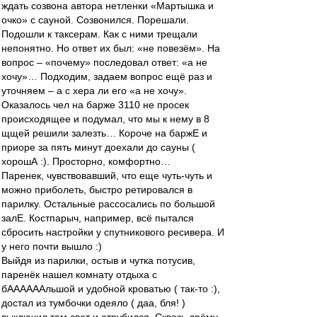
ждать созвона автора нетленки «Мартышка и
очко» с сауной. Созвонился. Порешали.
Подошли к таксерам. Как с ними трещали
непонятно. Но ответ их был: «не повезём». На
вопрос – «почему» последовал ответ: «а не
хочу»… Подходим, задаем вопрос ещё раз и
уточняем – а с хера ли его «а не хочу».
Оказалось чел на барже 3110 не просек
происходящее и подумал, что мы к нему в 8
щщей решили залезть… Короче на баржЕ и
приоре за пять минут доехали до сауны (
хорошА :). Просторно, комфортно…
Паренек, чувствовавший, что еще чуть-чуть и
можно приболеть, быстро ретировался в
парилку. Остальные рассосались по большой
залЕ. Костпарыч, например, всё пытался
сбросить настройки у спутникового ресивера. И
у него почти вышло :)
Выйдя из парилки, остыв и чутка потусив,
паренёк нашел комнату отдыха с
бААААААльшой и удобной кроватью ( так-то :),
достал из тумбочки одеяло ( даа, бля! )