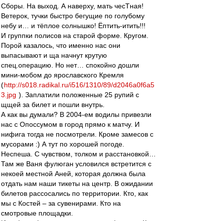
Сборы. На выход. А наверху, мать чесТная!
Ветерок, тучки быстро бегущие по голубому
небу и… и тёплое солнышко! Ёптить-итить!!!
И группки полисов на старой форме. Кругом.
Порой казалось, что именно нас они
выпасывают и ща начнут крутую
спец.операцию. Но нет… спокойно дошли
мини-мобом до ярославского Кремля
(
http://s018.radikal.ru/i516/1310/89/d2046a0f6a5
3.jpg
). Заплатили положенные 25 рупий с
щщей за билет и пошли внутрь.
А как вы думали? В 2004-ем водилы привезли
нас с Опоссумом в город прямо к матчу. И
нифига тогда не посмотрели. Кроме замесов с
мусорами :) А тут по хорошей погоде.
Неспеша. С чувством, толком и расстановкой…
Там же Ваня фулюган условился встретится с
некоей местной Аней, которая должна была
отдать нам наши тикеты на центр. В ожидании
билетов рассосались по территории. Кто, как
мы с Костей – за сувенирами. Кто на
смотровые площадки.