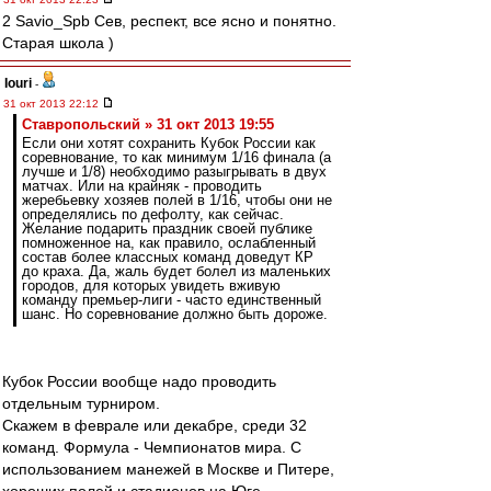
2 Savio_Spb Сев, респект, все ясно и понятно.
Старая школа )
Iouri
-
31 окт 2013 22:12
Ставропольский » 31 окт 2013 19:55
Если они хотят сохранить Кубок России как
соревнование, то как минимум 1/16 финала (а
лучше и 1/8) необходимо разыгрывать в двух
матчах. Или на крайняк - проводить
жеребьевку хозяев полей в 1/16, чтобы они не
определялись по дефолту, как сейчас.
Желание подарить праздник своей публике
помноженное на, как правило, ослабленный
состав более классных команд доведут КР
до краха. Да, жаль будет болел из маленьких
городов, для которых увидеть вживую
команду премьер-лиги - часто единственный
шанс. Но соревнование должно быть дороже.
Кубок России вообще надо проводить
отдельным турниром.
Скажем в феврале или декабре, среди 32
команд. Формула - Чемпионатов мира. С
использованием манежей в Москве и Питере,