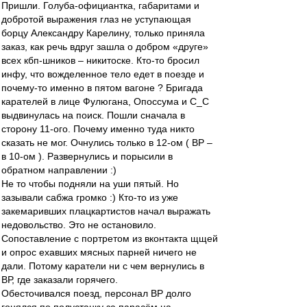
Пришли. Голуба-официантка, габаритами и
добротой выражения глаз не уступающая
борцу Александру Карелину, только приняла
заказ, как речь вдруг зашла о добром «друге»
всех кбп-шников – никитоске. Кто-то бросил
инфу, что вожделенное тело едет в поезде и
почему-то именно в пятом вагоне ? Бригада
карателей в лице Фулюгана, Опоссума и С_С
выдвинулась на поиск. Пошли сначала в
сторону 11-ого. Почему именно туда никто
сказать не мог. Очнулись только в 12-ом ( ВР –
в 10-ом ). Развернулись и порысили в
обратном направлении :)
Не то чтобы подняли на уши пятый. Но
зазывали сабжа громко :) Кто-то из уже
закемаривших плацкартистов начал выражать
недовольство. Это не остановило.
Сопоставление с портретом из вконтакта щщей
и опрос ехавших мясных парней ничего не
дали. Потому каратели ни с чем вернулись в
ВР, где заказали горячего.
Обесточивался поезд, персонал ВР долго