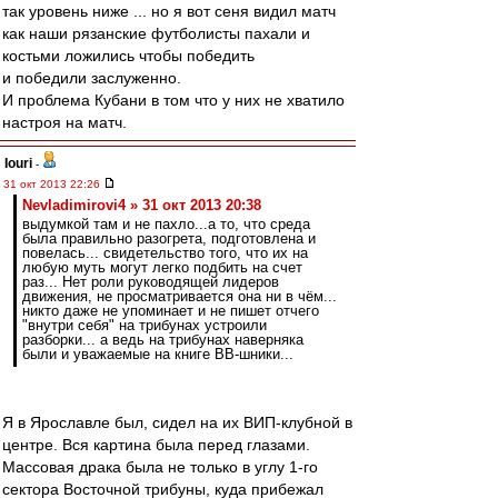
так уровень ниже ... но я вот сеня видил матч
как наши рязанские футболисты пахали и
костьми ложились чтобы победить
и победили заслуженно.
И проблема Кубани в том что у них не хватило
настроя на матч.
Iouri
-
31 окт 2013 22:26
Nevladimirovi4 » 31 окт 2013 20:38
выдумкой там и не пахло...а то, что среда
была правильно разогрета, подготовлена и
повелась... свидетельство того, что их на
любую муть могут легко подбить на счет
раз... Нет роли руководящей лидеров
движения, не просматривается она ни в чём...
никто даже не упоминает и не пишет отчего
"внутри себя" на трибунах устроили
разборки... а ведь на трибунах наверняка
были и уважаемые на книге ВВ-шники...
Я в Ярославле был, сидел на их ВИП-клубной в
центре. Вся картина была перед глазами.
Массовая драка была не только в углу 1-го
сектора Восточной трибуны, куда прибежал