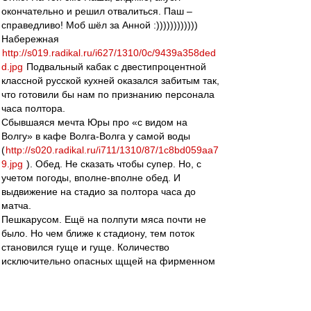
окончательно и решил отвалиться. Паш –
справедливо! Моб шёл за Анной :))))))))))))
Набережная
http://s019.radikal.ru/i627/1310/0c/9439a358ded
d.jpg
Подвальный кабак с двестипроцентной
классной русской кухней оказался забитым так,
что готовили бы нам по признанию персонала
часа полтора.
Сбывшаяся мечта Юры про «с видом на
Волгу» в кафе Волга-Волга у самой воды
(
http://s020.radikal.ru/i711/1310/87/1c8bd059aa7
9.jpg
). Обед. Не сказать чтобы супер. Но, с
учетом погоды, вполне-вполне обед. И
выдвижение на стадио за полтора часа до
матча.
Пешкарусом. Ещё на полпути мяса почти не
было. Но чем ближе к стадиону, тем поток
становился гуще и гуще. Количество
исключительно опасных щщей на фирменном
шмотье и зауженных рейтузах просто
зашкаливало! Пару раз нам показалось, что вот
прямо «ща!» мы только что разминулись с