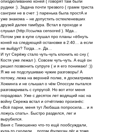
опиздюливанию коней ( говорят там были
рудики :). Задача почти трезвого ( грамм триста
сангрии не в счет :) паренька была простА и
уже знакома – не допустить остекленевших
друзей далее тамбура. Встал в проходе и
слушал (http://ссылка censored ). Мда...
Потом уже в купе слушал про планы «ёбнуть
коней на следующей остановке в 2:40… а если
не выйдут? Тогда…». Да…
И тут Серёжу стало чуть-чуть клонить ко сну (
Костя уже лежал ). Совсем чуть-чуть. А ещё он
решил позвонить супруге ( и я его понимаю! :))
Я же не подслушиваю чужие разговоры! А
потому, лежа на верхней полке, я досматривал
Хоккинга и не слышал о чём Опоссум пытался
разговаривать с супругой. Но вот итог меня
порадовал. Уже с десяток лет водящий нас на
войну Сережа встал и отчётливо произнёс:
«Всё парни, меня тут Любаша попросила… и я
ложусь спать». Быстро разделся, лег и
вырубился.
Ваня с Тимошенко что-то ещё пообсуждали,
куда-то сходили… потом фулюган лёг и тоже