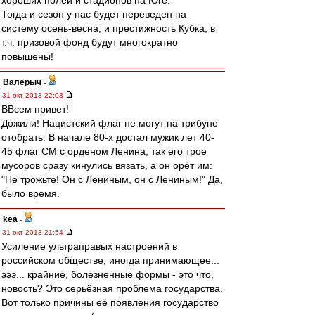
хороших полей и стадионов на Юге.
Тогда и сезон у нас будет переведен на
систему осень-весна, и престижность Кубка, в
т.ч. призовой фонд будут многократно
повышены!
Валерыч
-
31 окт 2013 22:03
ВВсем привет!
Дожили! Нацистский флаг не могут на трибуне
отобрать. В начале 80-х достал мужик лет 40-
45 флаг СМ с орденом Ленина, так его трое
мусоров сразу кинулись вязать, а он орёт им:
"Не трожьте! Он с Лениным, он с Лениным!" Да,
было время.
kea
-
31 окт 2013 21:54
Усиление ультраправых настроений в
российском обществе, иногда принимающее...
эээ... крайние, болезненные формы - это что,
новость? Это серьёзная проблема государства.
Вот только причины её появления государство