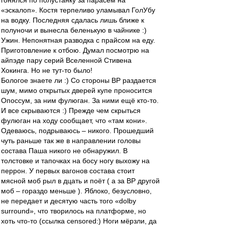
гонялся по полустанку за парасём на
«эскалоп». Костя терпеливо уламывал ГолУбу
на водку. Последняя сдалась лишь ближе к
полуночи и вынесла беленькую в чайнике :)
Ужин. Непонятная разводка с прайсом на еду.
Приготовление к отбою. Думал посмотрю на
айпэде пару серий Вселенной Стивена
Хокинга. Но не тут-то было!
Бологое знаете ли :) Со стороны ВР раздается
шум, мимо открытых дверей купе проносится
Опоссум, за ним фулюган. За ними ещё кто-то.
И все скрываются :) Прежде чем скрыться
фулюган на ходу сообщает, что «там кони».
Одеваюсь, подрываюсь – никого. Прошедший
чуть раньше так же в направлении головы
состава Паша никого не обнаружил. В
толстовке и тапочках на босу ногу выхожу на
перрон. У первых вагонов состава стоит
мясной моб рыл в дцать и поёт ( а за ВР другой
моб – гораздо меньше ). Яблоко, безусловно,
не передает и десятую часть того «dolby
surround», что творилось на платформе, но
хоть что-то (ссылка censored:) Ноги мёрзли, да