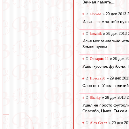
Вечная память....
#
aavvdd
» 29 дек 2013 
Илья ... земля тебе пухом
#
korzhik
» 29 дек 2013 
Илья мог гениально исп
Земля пухом.
#
Очкарик-11
» 29 дек 2
Ушёл кусочек футбола. К
#
Пресса50
» 29 дек 201
Слов нет...Ушел велики
#
Sharky
» 29 дек 2013 2
Ушел не просто футболи
Спасибо, Цыля! Ты сам 
#
Alex Green
» 29 дек 20