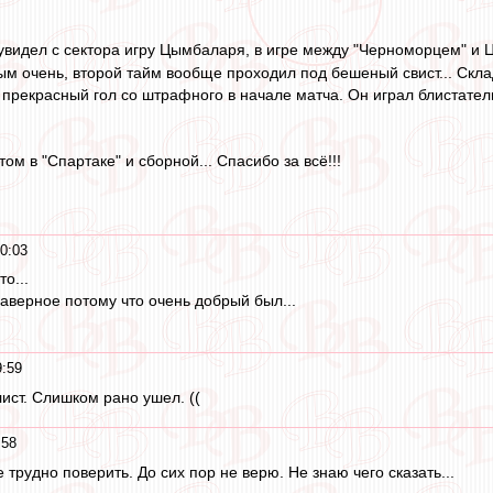
увидел с сектора игру Цымбаларя, в игре между "Черноморцем" и 
м очень, второй тайм вообще проходил под бешеный свист... Склад
 прекрасный гол со штрафного в начале матча. Он играл блистате
ом в "Спартаке" и сборной... Спасибо за всё!!!
0:03
то...
аверное потому что очень добрый был...
9:59
ст. Слишком рано ушел. ((
:58
е трудно поверить. До сих пор не верю. Не знаю чего сказать...