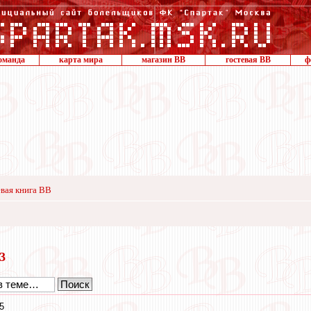
оманда
карта мира
магазин ВВ
гостевая ВВ
ф
вая книга ВВ
13
5