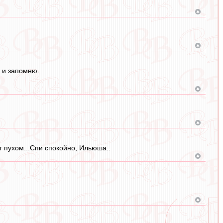
 и запомню.
т пухом...Спи спокойно, Ильюша..