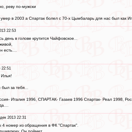
но, реву по-мужски
 умер в 2003 а Спартак болел с 70-х Цымбаларь для нас был как Иг
013 22:53
сь день в голове крутится Чайфовское...
живой,
 есть....
 22:51
 Илья!
 был за тебя...
оссия- Италия 1996, СПАРТАК- Газаев 1996 Спартак- Реал 1998, Ро
а....
дек 2013 22:31
ы 4 номер из обращения в ФК "Спартак".
ршивлюку. Он поймет.