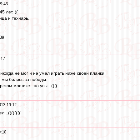
9:43
5 лет..((
ца и технарь..
:39
..
:17
никогда не мог и не умел играть ниже своей планки.
- мы бились за победы.
ском мостике...но увы...((((
013 19:12
...((((((((
9:10