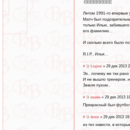
:(((((((((((((((((((
Летом 1991-го впервые 
Матч был подозрительны
только Илью, забившего
его фамилию...
И сколько всего было пот
R.I.P., Илья...
#
Leqion
» 29 дек 2013 2
Эх...почему же так рано 
И не вышло тренером..н
Земля пухом..
#
morda
» 29 дек 2013 1
Прекрасный был футболи
#
denst
» 29 дек 2013 19
из тех извести, в которы