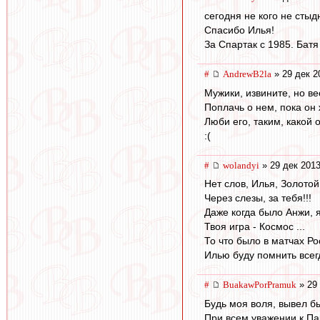
сегодня не кого не стыд
Спасибо Илья!
За Спартак с 1985. Батя
#
AndrewB2la
» 29 дек 2
Мужики, извините, но ве
Поплачь о нем, пока он 
Люби его, таким, какой он
:(
#
wolandyi
» 29 дек 2013
Нет слов, Илья, Золотой
Через слезы, за тебя!!!
Даже когда было Анжи, я
Твоя игра - Космос ...
То что было в матчах Р
Илью буду помнить всегд
#
BuakawPorPramuk
» 29 
Будь моя воля, вывел б
При всем уважении к Па