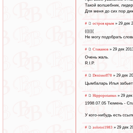
Такой волшебник, лидер
Для меня до сих пор дик
#
остров крым
» 29 дек 
((((((
Не могу подобрать слов
#
Cтаканов
» 29 дек 201
Очень жаль.
R.I.P.
#
Denissoff78
» 29 дек 20
Цымбаларь Илья забьет!
#
Hippopotamus
» 29 дек
1998.07.05 Тюмень - Спа
У кого-нибудь есть ссыл
#
zolotoi1983
» 29 дек 2