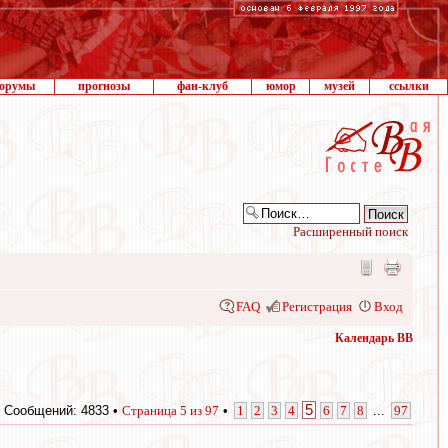
орумы
прогнозы
фан-клуб
юмор
музей
ссылки
Расширенный поиск
FAQ
Регистрация
Вход
Календарь ВВ
5
Сообщений: 4833 •
Страница
5
из
97
•
1
2
3
4
6
7
8
...
97