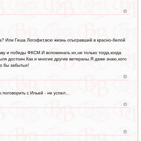
а? Или Геша Логофет,всю жизнь отыгравший в красно-белой
аву и победы ФКСМ.И вспоминать их,не только тогда,когда
ыля достоин.Как и многие другие ветераны.Я даже знаю,кого
о бы забытых!
 поговорить с Ильей - не успел...