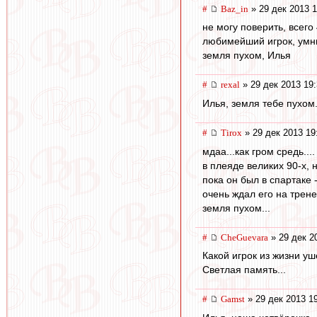
#
Baz_in
» 29 дек 2013 1
не могу поверить, всего 4
любимейший игрок, умни
земля пухом, Илья
#
rexal
» 29 дек 2013 19
Илья, земля тебе пухом.
#
Tirox
» 29 дек 2013 19
мдаа...как гром средь....
в плеяде великих 90-х, 
пока он был в спартаке 
очень ждал его на тренер
земля пухом...
#
CheGuevara
» 29 дек 2
Какой игрок из жизни ушел
Светлая память...
#
Gamst
» 29 дек 2013 1