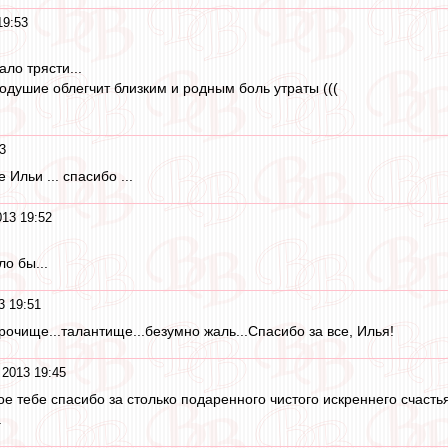
19:53
ало трясти...
одушие облегчит близким и родным боль утраты (((
3
Ильи ... спасибо ...
013 19:52
ло бы...
3 19:51
рочище...талантище...безумно жаль...Спасибо за все, Илья!
 2013 19:45
 тебе спасибо за столько подаренного чистого искреннего счастья
.