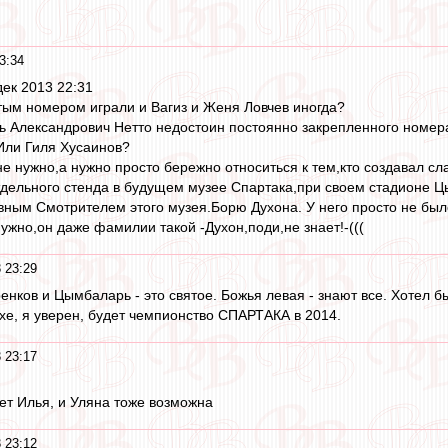
3:34
ек 2013 22:31
ртым номером играли и Вагиз и Женя Ловчев иногда?
ь Александрович Нетто недостоин постоянно закрепленного номер
Или Гиля Хусаинов?
не нужно,а нужно просто бережно относиться к тем,кто создавал сл
 отдельного стенда в будущем музее Спартака,при своем стадионе Ц
вным Смотрителем этого музея.Борю Духона. У него просто не был
ужно,он даже фамилии такой -Духон,поди,не знает!-(((
 23:29
енков и Цымбаларь - это святое. Божья левая - знают все. Хотел бы
е, я уверен, будет чемпионство СПАРТАКА в 2014.
 23:17
дет Илья, и Уляна тоже возможна
 23:12