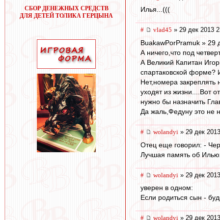
СБОР ДЕНЕЖНЫХ СРЕДСТВ
Илья...(((
ДЛЯ ДЕТЕЙ ТОЛИКА ГЕРЦЫНА
#
vlad45
» 29 дек 2013 2
BuakawPorPramuk » 29 д
А ничего,что под четве
А Великий Капитан Игор
спартаковской форме? 
Нет,номера закреплять 
уходят из жизни....Вот
нужно бы назначить Гла
Да жаль,Федуну это не н
#
wolandyi
» 29 дек 2013
Отец еще говорил: - Чер
Лучшая память об Ильюх
#
wolandyi
» 29 дек 2013
уверен в одном:
Если родиться сын - бу
#
wolandyi
» 29 дек 2013