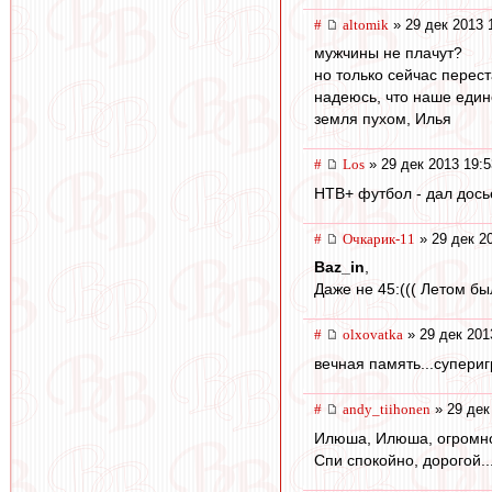
#
altomik
» 29 дек 2013 
мужчины не плачут?
но только сейчас перест
надеюсь, что наше един
земля пухом, Илья
#
Los
» 29 дек 2013 19:5
НТВ+ футбол - дал досье 
#
Очкарик-11
» 29 дек 2
Baz_in
,
Даже не 45:((( Летом бы
#
olxovatka
» 29 дек 201
вечная память...супериг
#
andy_tiihonen
» 29 дек
Илюша, Илюша, огромное
Спи спокойно, дорогой..