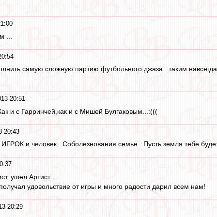
21:00
 ...
20:54
олнить самую сложную партию футбольного джаза...таким навсегда
013 20:51
ак и с Гарринчей,как и с Мишей Булгаковым...:(((
3 20:43
й ИГРОК и человек...Соболезнования семье...Пусть земля тебе буде
0:37
ст, ушел Артист.
получал удовольствие от игры и много радости дарил всем нам!
13 20:29