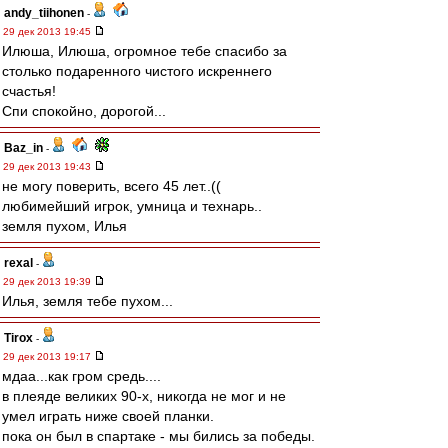
andy_tiihonen
-
29 дек 2013 19:45
Илюша, Илюша, огромное тебе спасибо за
столько подаренного чистого искреннего
счастья!
Спи спокойно, дорогой...
Baz_in
-
29 дек 2013 19:43
не могу поверить, всего 45 лет..((
любимейший игрок, умница и технарь..
земля пухом, Илья
rexal
-
29 дек 2013 19:39
Илья, земля тебе пухом...
Tirox
-
29 дек 2013 19:17
мдаа...как гром средь....
в плеяде великих 90-х, никогда не мог и не
умел играть ниже своей планки.
пока он был в спартаке - мы бились за победы.