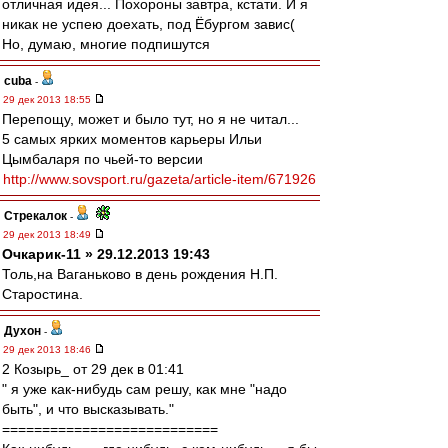
отличная идея... Похороны завтра, кстати. И я
никак не успею доехать, под Ёбургом завис(
Но, думаю, многие подпишутся
cuba
-
29 дек 2013 18:55
Перепощу, может и было тут, но я не читал...
5 самых ярких моментов карьеры Ильи
Цымбаларя по чьей-то версии
http://www.sovsport.ru/gazeta/article-item/671926
Стрекалок
-
29 дек 2013 18:49
Очкарик-11 » 29.12.2013 19:43
Толь,на Ваганьково в день рождения Н.П.
Старостина.
Духон
-
29 дек 2013 18:46
2 Козырь_ от 29 дек в 01:41
" я уже как-нибудь сам решу, как мне "надо
быть", и что высказывать."
===========================