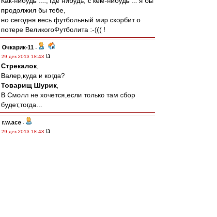
Как-нибудь ...., где нибудь, с кем-нибудь ... я бы
продолжил бы тебе,
но сегодня весь футбольный мир скорбит о
потере ВеликогоФутболита :-((( !
Очкарик-11
-
29 дек 2013 18:43
Стрекалок
,
Валер,куда и когда?
Товарищ Шурик
,
В Смолл не хочется,если только там сбор
будет,тогда...
r.w.ace
-
29 дек 2013 18:43
Упокой Господи твою душу, Илюша! Ты ИГРАЛ
за нас сердцем. Оно и не выдержало. Стад де
Франс и штрафной Реалу. Теперь ты в наших
сердцах.
Товарищ Шурик
-
29 дек 2013 18:36
Очкарик-11
,
Я вечером загляну в Смолл, выпью рюмку не