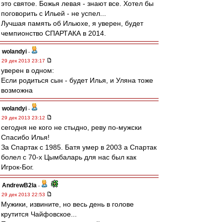
это святое. Божья левая - знают все. Хотел бы
поговорить с Ильей - не успел...
Лучшая память об Ильюхе, я уверен, будет
чемпионство СПАРТАКА в 2014.
wolandyi
-
29 дек 2013 23:17
уверен в одном:
Если родиться сын - будет Илья, и Уляна тоже
возможна
wolandyi
-
29 дек 2013 23:12
сегодня не кого не стыдно, реву по-мужски
Спасибо Илья!
За Спартак с 1985. Батя умер в 2003 а Спартак
болел с 70-х Цымбаларь для нас был как
Игрок-Бог.
AndrewB2la
-
29 дек 2013 22:53
Мужики, извините, но весь день в голове
крутится Чайфовское...