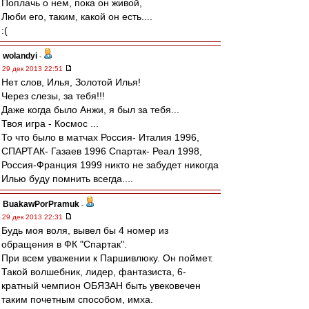
Поплачь о нем, пока он живой,
Люби его, таким, какой он есть....
:(
wolandyi
-
29 дек 2013 22:51
Нет слов, Илья, Золотой Илья!
Через слезы, за тебя!!!
Даже когда было Анжи, я был за тебя...
Твоя игра - Космос ...
То что было в матчах Россия- Италия 1996,
СПАРТАК- Газаев 1996 Спартак- Реал 1998,
Россия-Франция 1999 никто не забудет никогда
Илью буду помнить всегда....
BuakawPorPramuk
-
29 дек 2013 22:31
Будь моя воля, вывел бы 4 номер из
обращения в ФК "Спартак".
При всем уважении к Паршивлюку. Он поймет.
Такой волшебник, лидер, фантазиста, 6-
кратный чемпион ОБЯЗАН быть увековечен
таким почетным способом, имха.