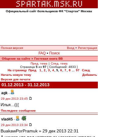
Официальный сайт болельщиков ФК "Спартак" Москва
Полная версия
Вход
•
Регистрация
FAQ
•
Поиск
Общение на сайте
Гостевая книга ВВ
»
Пред. тема
|
След. тема
Страница
5
из
97
[ Сообщений: 4833 ]
На страницу
Пред.
1
,
2
,
3
,
4
,
5
,
6
,
7
,
8
...
97
След.
Начать новую тему
Добавить
Версия для печати
01.12.2013 - 31.12.2013
agk
-
29 дек 2013 23:45
Илья...(((
Последнее сообщение
vlad45
-
29 дек 2013 23:34
BuakawPorPramuk » 29 дек 2013 22:31