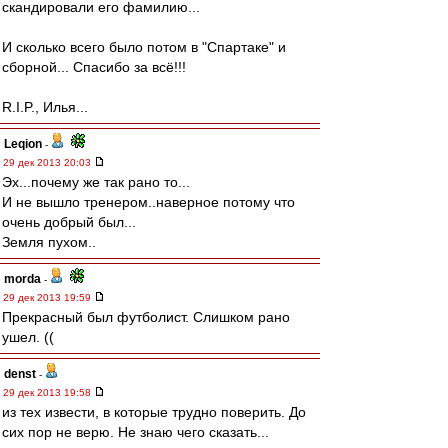
скандировали его фамилию...
И сколько всего было потом в "Спартаке" и
сборной... Спасибо за всё!!!
R.I.P., Илья...
Leqion
-
29 дек 2013 20:03
Эх...почему же так рано то...
И не вышло тренером..наверное потому что
очень добрый был...
Земля пухом..
morda
-
29 дек 2013 19:59
Прекрасный был футболист. Слишком рано
ушел. ((
denst
-
29 дек 2013 19:58
из тех извести, в которые трудно поверить. До
сих пор не верю. Не знаю чего сказать...