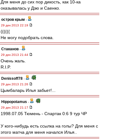
Для меня до сих пор дикость, как 10-ка
оказывалась у Дзю и Саенко.
остров крым
-
29 дек 2013 22:19
((((((
Не могу подобрать слова.
Cтаканов
-
29 дек 2013 21:44
Очень жаль.
R.I.P.
Denissoff78
-
29 дек 2013 21:26
Цымбаларь Илья забьет!...
Hippopotamus
-
29 дек 2013 21:17
1998.07.05 Тюмень - Спартак 0:6 9 тур ЧР
У кого-нибудь есть ссылка на голы? Для меня с
этого матча для меня начался Илья..