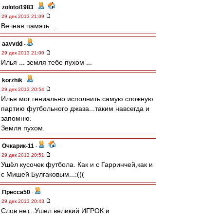
zolotoi1983
-
29 дек 2013 21:09
Вечная память....
aavvdd
-
29 дек 2013 21:00
Илья ... земля тебе пухом ...
korzhik
-
29 дек 2013 20:54
Илья мог гениально исполнить самую сложную
партию футбольного джаза...таким навсегда и
запомню.
Земля пухом.
Очкарик-11
-
29 дек 2013 20:51
Ушёл кусочек футбола. Как и с Гарринчей,как и
с Мишей Булгаковым...:(((
Пресса50
-
29 дек 2013 20:43
Слов нет...Ушел великий ИГРОК и