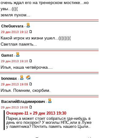
очень ждал его на тренерском мостике...но
увы...((((
земля пухом...
CheGuevara
-
29 дек 2013 19:12
Какой игрок из жизни ушел...((((((((
Светлая память...
Gamst
-
29 дек 2013 19:10
Илья, наша четвёрочка....
bonowax
-
29 дек 2013 19:09
Илья. Помним, скорбим.
ВасилийВладимирович
-
29 дек 2013 19:08
Очкарик-11 » 29 дек 2013 19:30
Парни,а может стоит собраться где-нибудь в
день его похорон? У могилы НПС,или в Луже
у памятника? Почтить память нашего Цыли..