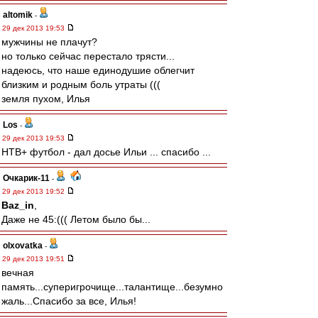
altomik
-
29 дек 2013 19:53
мужчины не плачут?
но только сейчас перестало трясти...
надеюсь, что наше единодушие облегчит
близким и родным боль утраты (((
земля пухом, Илья
Los
-
29 дек 2013 19:53
НТВ+ футбол - дал досье Ильи ... спасибо ...
Очкарик-11
-
29 дек 2013 19:52
Baz_in
,
Даже не 45:((( Летом было бы...
olxovatka
-
29 дек 2013 19:51
вечная
память...суперигрочище...талантище...безумно
жаль...Спасибо за все, Илья!