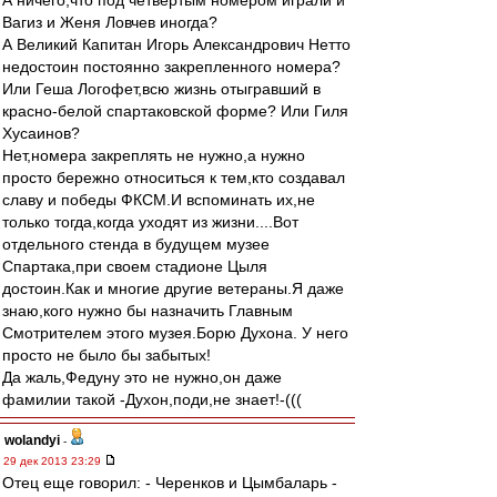
А ничего,что под четвертым номером играли и
Вагиз и Женя Ловчев иногда?
А Великий Капитан Игорь Александрович Нетто
недостоин постоянно закрепленного номера?
Или Геша Логофет,всю жизнь отыгравший в
красно-белой спартаковской форме? Или Гиля
Хусаинов?
Нет,номера закреплять не нужно,а нужно
просто бережно относиться к тем,кто создавал
славу и победы ФКСМ.И вспоминать их,не
только тогда,когда уходят из жизни....Вот
отдельного стенда в будущем музее
Спартака,при своем стадионе Цыля
достоин.Как и многие другие ветераны.Я даже
знаю,кого нужно бы назначить Главным
Смотрителем этого музея.Борю Духона. У него
просто не было бы забытых!
Да жаль,Федуну это не нужно,он даже
фамилии такой -Духон,поди,не знает!-(((
wolandyi
-
29 дек 2013 23:29
Отец еще говорил: - Черенков и Цымбаларь -