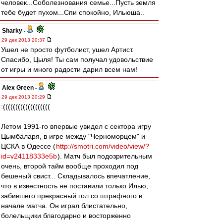
человек...Соболезнования семье...Пусть земля
тебе будет пухом...Спи спокойно, Ильюша..
Sharky
-
29 дек 2013 20:37
Ушел не просто футболист, ушел Артист.
Спасибо, Цыля! Ты сам получал удовольствие
от игры и много радости дарил всем нам!
Alex Green
-
29 дек 2013 20:29
:(((((((((((((((((((
Летом 1991-го впервые увидел с сектора игру
Цымбаларя, в игре между "Черноморцем" и
ЦСКА в Одессе (
http://smotri.com/video/view/?
id=v24118333e5b
). Матч был подозрительным
очень, второй тайм вообще проходил под
бешеный свист... Складывалось впечатление,
что в известность не поставили только Илью,
забившего прекрасный гол со штрафного в
начале матча. Он играл блистательно,
болельщики благодарно и восторженно