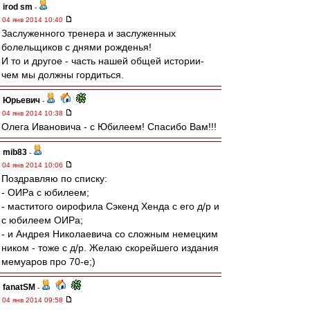
irod sm
-
04 янв 2014 10:40
Заслуженного тренера и заслуженных
болельщиков с днями рожденья!
И то и другое - часть нашей общей истории-
чем мы должны гордиться.
Юрьевич
-
04 янв 2014 10:38
Олега Ивановича - с Юбилеем! Спасибо Вам!!!
mib83
-
04 янв 2014 10:06
Поздравляю по списку:
- ОИРа с юбилеем;
- маститого оирофила Сэкенд Хенда с его д/р и
с юбилеем ОИРа;
- и Андрея Николаевича со сложным немецким
ником - тоже с д/р. Желаю скорейшего издания
мемуаров про 70-е;)
fanatSM
-
04 янв 2014 09:58