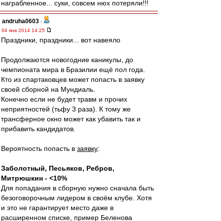
награбленное... суки, совсем нюх потеряли!!!
andruha0603
-
04 янв 2014 14:25
Праздники, праздники... вот навеяло
Продолжаются новогодние каникулы, до
чемпионата мира в Бразилии ещё пол года.
Кто из спартаковцев может попасть в заявку
своей сборной на Мундиаль.
Конечно если не будет травм и прочих
неприятностей (тьфу 3 раза). К тому же
трансферное окно может как убавить так и
прибавить кандидатов.
Вероятность попасть в
заявку
:
Заболотный, Песьяков, Ребров,
Митрюшкин - <10%
Для попадания в сборную нужно сначала быть
безоговорочным лидером в своём клубе. Хотя
и это не гарантирует место даже в
расширенном списке, пример Беленова