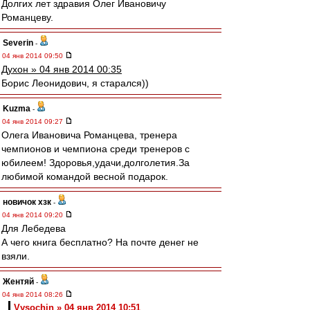
Долгих лет здравия Олег Ивановичу
Романцеву.
Severin
-
04 янв 2014 09:50
Духон » 04 янв 2014 00:35
Борис Леонидович, я старался))
Kuzma
-
04 янв 2014 09:27
Олега Ивановича Романцева, тренера
чемпионов и чемпиона среди тренеров с
юбилеем! Здоровья,удачи,долголетия.За
любимой командой весной подарок.
новичок хзк
-
04 янв 2014 09:20
Для Лебедева
А чего книга бесплатно? На почте денег не
взяли.
Жентяй
-
04 янв 2014 08:26
Vysochin » 04 янв 2014 10:51