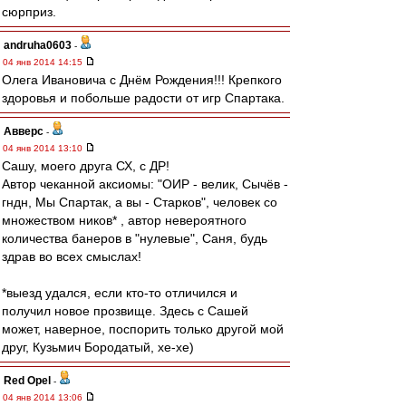
сюрприз.
andruha0603
-
04 янв 2014 14:15
Олега Ивановича с Днём Рождения!!! Крепкого
здоровья и побольше радости от игр Спартака.
Авверс
-
04 янв 2014 13:10
Сашу, моего друга СХ, с ДР!
Автор чеканной аксиомы: "ОИР - велик, Сычёв -
гндн, Мы Спартак, а вы - Старков", человек со
множеством ников* , автор невероятного
количества банеров в "нулевые", Саня, будь
здрав во всех смыслах!
*выезд удался, если кто-то отличился и
получил новое прозвище. Здесь с Сашей
может, наверное, поспорить только другой мой
друг, Кузьмич Бородатый, хе-хе)
Red Opel
-
04 янв 2014 13:06