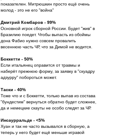
показателен. Митрюшкин просто ещё очень
молод - это не его "война"
Дмитрий Комбаров - 99%
Основной игрок сборной России. Будет "жив" в
Бразилию поедет. Чтобы выпасть из обоймы
дона Фабио нужно совсем провалить
весеннюю часть ЧР, что за Димой не водится.
Боккетти - 50%
Если итальянец оправится от травмы и
наберёт прежнюю форму, за заявку в "скуадру
адзурру" побороться может.
Таски - 40%
Тоже что и с Боккетти, только выпав из состава
"бундестим" вернуться обратно будет сложнее,
да и немецкие скауты не особо следят за ЧР.
Инсаурральде - <5%
Хуан и так не часто вызывался в сборную, а
теперь у него будет ещё меньше игравой