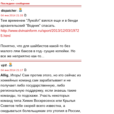
Последнее сообщение
dispatcher
-
04 янв 2014 21:33
Тем временем "Лукойл" взялся еще и в бенди
архангельский "Водник" спасать.
http://www.dvinainform.ru/sport/2013/12/03/1972
5.html
Понятно, что для шайбистов какой-то без
малого лям баксов в год- сущие копейки. Но
все же неприятно как-то...
vjrif
-
04 янв 2014 21:17
Allig
, Игорь! Сам против этого, но кто сейчас из
хоккейных команд сам зарабатывает и не
получает либо государственную, либо
региональную поддержку, если знаешь такие
команды, то подскажи. Участь некоторых
команд типа Химик Воскресенск или Крылья
Советов тебе скорей всего известна, а
скидываться болельщикам это утопия в России,