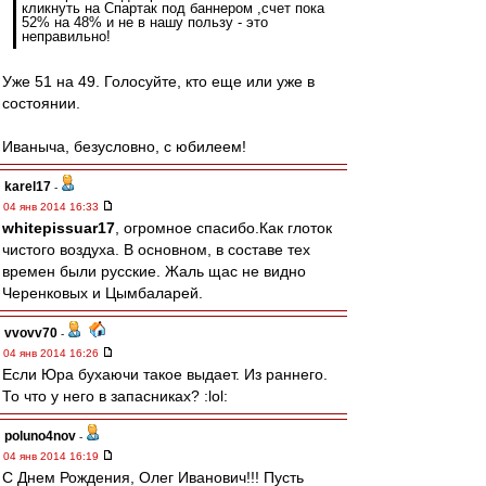
кликнуть на Спартак под баннером ,счет пока
52% на 48% и не в нашу пользу - это
неправильно!
Уже 51 на 49. Голосуйте, кто еще или уже в
состоянии.
Иваныча, безусловно, с юбилеем!
karel17
-
04 янв 2014 16:33
whitepissuar17
, огромное спасибо.Как глоток
чистого воздуха. В основном, в составе тех
времен были русские. Жаль щас не видно
Черенковых и Цымбаларей.
vvovv70
-
04 янв 2014 16:26
Если Юра бухаючи такое выдает. Из раннего.
То что у него в запасниках? :lol:
poluno4nov
-
04 янв 2014 16:19
С Днем Рождения, Олег Иванович!!! Пусть