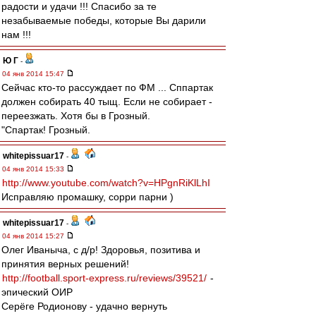
радости и удачи !!! Спасибо за те
незабываемые победы, которые Вы дарили
нам !!!
Ю Г
-
04 янв 2014 15:47
Сейчас кто-то рассуждает по ФМ ... Сппартак
должен собирать 40 тыщ. Если не собирает -
переезжать. Хотя бы в Грозный.
"Спартак! Грозный.
whitepissuar17
-
04 янв 2014 15:33
http://www.youtube.com/watch?v=HPgnRiKlLhI
Исправляю промашку, сорри парни )
whitepissuar17
-
04 янв 2014 15:27
Олег Иваныча, с д/р! Здоровья, позитива и
принятия верных решений!
http://football.sport-express.ru/reviews/39521/
-
эпический ОИР
Серёге Родионову - удачно вернуть