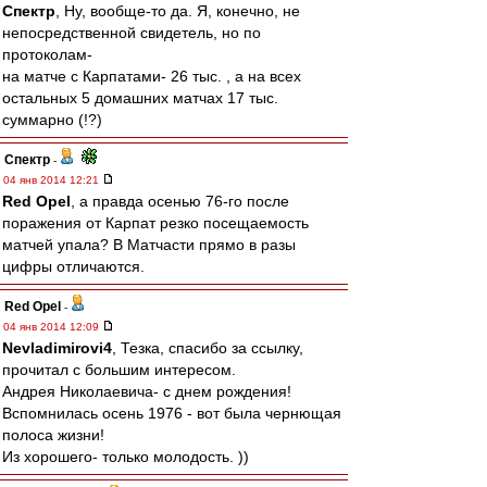
Спектр
, Ну, вообще-то да. Я, конечно, не
непосредственной свидетель, но по
протоколам-
на матче с Карпатами- 26 тыс. , а на всех
остальных 5 домашних матчах 17 тыс.
суммарно (!?)
Спектр
-
04 янв 2014 12:21
Red Opel
, а правда осенью 76-го после
поражения от Карпат резко посещаемость
матчей упала? В Матчасти прямо в разы
цифры отличаются.
Red Opel
-
04 янв 2014 12:09
Nevladimirovi4
, Тезка, спасибо за ссылку,
прочитал с большим интересом.
Андрея Николаевича- с днем рождения!
Вспомнилась осень 1976 - вот была чернющая
полоса жизни!
Из хорошего- только молодость. ))