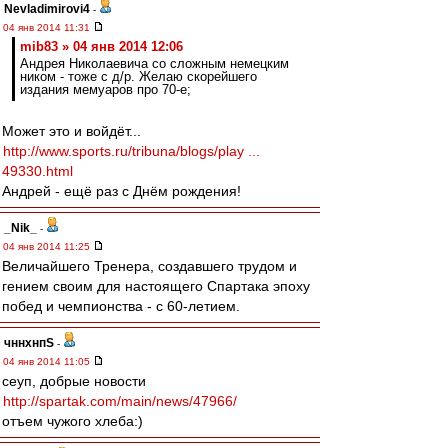
Nevladimirovi4
-
04 янв 2014 11:31
mib83 » 04 янв 2014 12:06
Андрея Николаевича со сложным немецким
ником - тоже с д/р. Желаю скорейшего
издания мемуаров про 70-е;
Может это и войдёт...
http://www.sports.ru/tribuna/blogs/play ...
49330.html
Андрей - ещё раз с Днём рождения!
_Nik_
-
04 янв 2014 11:25
Величайшего Тренера, создавшего трудом и
гением своим для настоящего Спартака эпоху
побед и чемпионства - с 60-летием.
чннхнпS
-
04 янв 2014 11:05
сеуп, добрые новости
http://spartak.com/main/news/47966/
отъем чужого хлеба:)