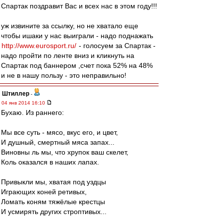
Спартак поздравит Вас и всех нас в этом году!!!
уж извините за ссылку, но не хватало еще
чтобы ишаки у нас выиграли - надо поднажать
http://www.eurosport.ru/
- голосуем за Спартак -
надо пройти по ленте вниз и кликнуть на
Спартак под баннером ,счет пока 52% на 48%
и не в нашу пользу - это неправильно!
Штиллер
-
04 янв 2014 16:10
Бухаю. Из раннего:
Мы все суть - мясо, вкус его, и цвет,
И душный, смертный мяса запах...
Виновны ль мы, что хрупок ваш скелет,
Коль оказался в наших лапах.
Привыкли мы, хватая под уздцы
Играющих коней ретивых,
Ломать коням тяжёлые крестцы
И усмирять других строптивых...