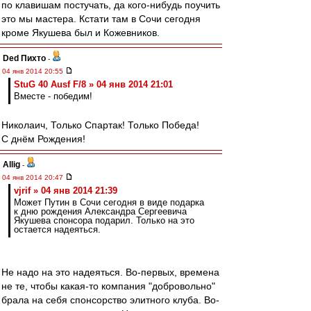
по клавишам постучать, да кого-нибудь поучить
это мы мастера. Кстати там в Сочи сегодня
кроме Якушева был и Кожевников.
Ded Пихто
-
04 янв 2014 20:55
StuG 40 Ausf F/8 » 04 янв 2014 21:01
Вместе - победим!
Николаич, Только Спартак! Только Победа!
С днём Рождения!
Allig
-
04 янв 2014 20:47
vjrif » 04 янв 2014 21:39
Может Путин в Сочи сегодня в виде подарка
к дню рождения Александра Сергеевича
Якушева спонсора подарил. Только на это
остается надеяться.
Не надо на это надеяться. Во-первых, времена
не те, чтобы какая-то компания "добровольно"
брала на себя спонсорство элитного клуба. Во-