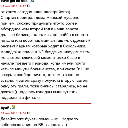
have got no nick
-
04 янв 2014 19:47
от хакея сегодня одни расстройства(
Спартак проиграл дома минской мусарне,
причем, сложно придумать что-то более
абсурдное чем второй гол в наши ворота.
дальше бились, старались, но шайба в ворота
не шла или воротчик минчан тащил. отдельный
респект парням которые ходят в Сокольники.
молодежка слила в 1/2 блядским шведам с тем
же счетом. ключевой момент имхо было в
начале третьего периода, когда имели почти
четыре минуты большенства, при счете 0:1, не
создали вообще ничего, толком в зоне не
встали, и затем сразу получили вторую. затем
одну отыграли, тоже бились, старались, но не
дожали(( надеюсь канадцы вынесут этих
пидарасов в финале.
Край
-
04 янв 2014 19:04
Давайте уже бухать поменьше...Надоело
соболезнования на ВВ выражать. :(