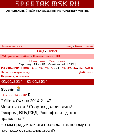
Официальный сайт болельщиков ФК "Спартак" Москва
Полная версия
Вход
•
Регистрация
FAQ
•
Поиск
Общение на сайте
Гостевая книга ВВ
»
Пред. тема
|
След. тема
Страница
78
из
82
[ Сообщений: 4082 ]
На страницу
Пред.
1
...
75
,
76
,
77
,
78
,
79
,
80
,
81
,
82
След.
Начать новую тему
Добавить
Версия для печати
01.01.2014 - 31.01.2014
Severin
-
04 янв 2014 22:32
# Allig » 04 янв 2014 21:47
Может хватит! Спартак должен жить!
Газпром, ВТБ,РЖД, Роснефть и т.д. это
правильно!?
Не мы придумали эти правила, так почему на
нас надо останавливаться!?