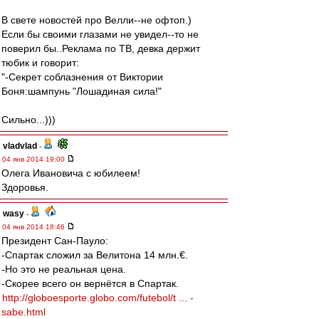
В свете новостей про Велли--не офтоп.)
Если бы своими глазами не увидел--то не
поверил бы..Реклама по ТВ, девка держит
тюбик и говорит:
"-Секрет соблазнения от Виктории
Боня:шампунь "Лошадиная сила!"
Сильно...)))
vladvlad
-
04 янв 2014 19:00
Олега Ивановича с юбилеем!
Здоровья.
wasy
-
04 янв 2014 18:46
Президент Сан-Пауло:
-Спартак сложил за Велитона 14 млн.€.
-Но это не реальная цена.
-Скорее всего он вернётся в Спартак.
http://globoesporte.globo.com/futebol/t ... -
sabe.html