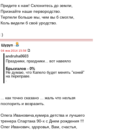
Придите к нам! Склонитесь до земли,
Признайте наше первородство.
Терпели больше мы, чем вы б смогли,
Коль видели б своё уродство.
:)
Шуруп
-
04 янв 2014 15:58
andruha0603
Праздники, праздники... вот навеяло
Брызгалов - 0%
Не думаю, что Капело будет менять "коней"
на переправе.
.
... как точно сказано ... жаль что нельзя
поспорить и возразить.
Олега Ивановича,кумира детства и лучшего
тренера Спартака 90-х с Днем рождения !!!
Олег Иванович, здоровья, Вам, счастья,