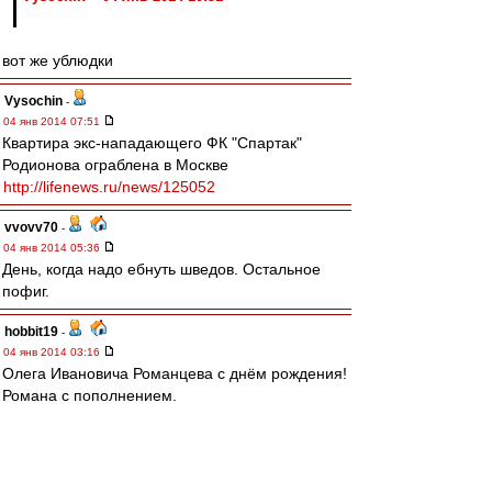
вот же ублюдки
Vysochin
-
04 янв 2014 07:51
Квартира экс-нападающего ФК "Спартак"
Родионова ограблена в Москве
http://lifenews.ru/news/125052
vvovv70
-
04 янв 2014 05:36
День, когда надо ебнуть шведов. Остальное
пофиг.
hobbit19
-
04 янв 2014 03:16
Олега Ивановича Романцева с днём рождения!
Романа с пополнением.
Ждем обоих назад ))
Olsson
-