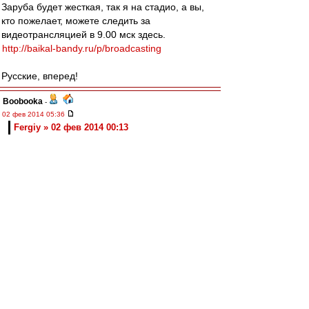
Заруба будет жесткая, так я на стадио, а вы,
кто пожелает, можете следить за
видеотрансляцией в 9.00 мск здесь.
http://baikal-bandy.ru/p/broadcasting
Русские, вперед!
Boobooka
-
02 фев 2014 05:36
Fergiy » 02 фев 2014 00:13
Ну у нас же официальный матч был. И игроки в
игровой форме. Понятно, в марте совсем
плохо будет...
Ты хоть подумал, прежде, чем писать???
из Хабаровска
-
02 фев 2014 02:34
wasy
,
Анализ по ТВ: какой-то ужас в центре обороны.