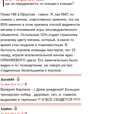
как он передвигается, от клюшки к клюшке?
Показ ЧМ в Иркутске - гамно. Я, как КМС по
хоккею с мячом, ответственно заявляю, что на
85% именно в этом причина плохой видимости
мячика и понимания игры неосведомленного
обывателя. Остальные 15% отдаю странному
розовому цвету мячика, который, в какое-то
время стал модным и повсеместным. В
бытность игроком команды мастеров, лет 15
назад, играли исключительной мячом ярко -
ОРАНЖЕВОГО цвета. Его замечательно было
видно и по телекартинке, не говоря уж про
стадионных болельщиков и игроков.
Barsik66
-
02 фев 2014 11:17
Валерия Карпина - с Днем рождения! Больших
тренерских побед , здоровья, сил, и, главное,
выдержки и терпения !!! И ВСЕ СБУДЕТСЯ !!!!!!!
kapitan
-
02 фев 2014 11:16