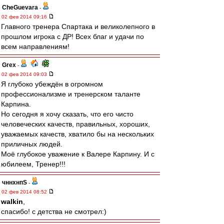
CheGuevara
-
02 фев 2014 09:16
Главного тренера Спартака и великолепного в
прошлом игрока с ДР! Всех благ и удачи по
всем направлениям!
Grex
-
02 фев 2014 09:03
Я глубоко убеждён в огромном
профессионализме и тренерском таланте
Карпина.
Но сегодня я хочу сказать, что его чисто
человеческих качеств, правильных, хороших,
уважаемых качеств, хватило бы на нескольких
приличных людей.
Моё глубокое уважение к Валере Карпину. И с
юбилеем, Тренер!!!
чннхнпS
-
02 фев 2014 08:52
walkin
,
спасибо! с детства не смотрел:)