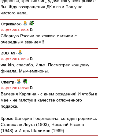
здоровья, крепких яиц, удачи как у всех рыжих!
Зы. Жду возвращения ДК в пз и Пашу на
чистого напа.
Стрекалок
-
02 фев 2014 10:15
Сборную России по хоккею с мячом с
очередным званием!!
ZUB_69
-
02 фев 2014 10:13
walkin
, спасибо, Илья. Посмотрел концовку
финала. Мы-чемпионы.
Спектр
-
02 фев 2014 09:49
Валерия Карпина - с днем рождения! И чтобы в
мае - не галстук в качестве отложенного
подарка.
Кроме Валерия Георгиевича, сегодня родились
Станислав Леута (1903), Николай Евсеев
(1948) и Игорь Шалимов (1969).