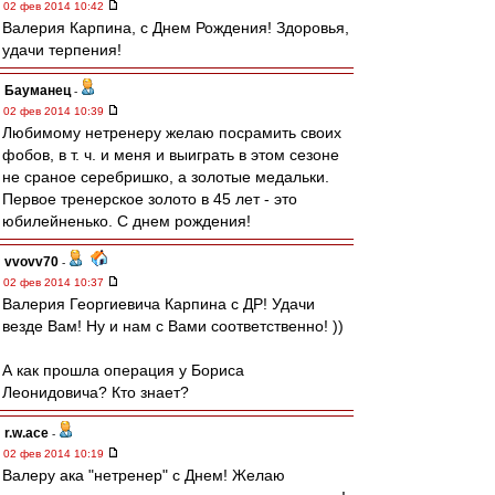
02 фев 2014 10:42
Валерия Карпина, с Днем Рождения! Здоровья,
удачи терпения!
Бауманец
-
02 фев 2014 10:39
Любимому нетренеру желаю посрамить своих
фобов, в т. ч. и меня и выиграть в этом сезоне
не сраное серебришко, а золотые медальки.
Первое тренерское золото в 45 лет - это
юбилейненько. С днем рождения!
vvovv70
-
02 фев 2014 10:37
Валерия Георгиевича Карпина с ДР! Удачи
везде Вам! Ну и нам с Вами соответственно! ))
А как прошла операция у Бориса
Леонидовича? Кто знает?
r.w.ace
-
02 фев 2014 10:19
Валеру ака "нетренер" с Днем! Желаю