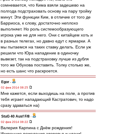
сомневается, что Кима взяли задешево на
полгода подстраховать основу на пару тройку
минут. Эти функции Ким, в отличие от того де
Барриоса, к слову, достаточно неплохо
выполняет. Но роль системообразующего
игрока уже не для него. Они с китайцем хоть и
в разных телегах, но давно едут с ярмарки. А
мы пытаемся на таких ставку делать. Если уж
решили что Юра нападение в одиночку
вывезет, так на подстраховку лучше из дубля
того же Обухова поставить. Толку столько же,
но есть шанс что раскроется.
Egor
-
02 фев 2014 08:25
Мне кажется, если выходишь на поле, а против
тебя играет нападающий Кастратович, то надо
сразу здаваться на)
StuG 40 Ausf F/8
-
02 фев 2014 08:22
Валерия Карпина с Днём рождения!
Искренние пожелания здоровья и удачи!