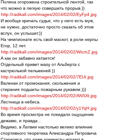
Поляна огорожена строительной лентой, так
что можно в легкую совершить прорыв.))
http://radikall.com/images/2014/02/02/EyFp4.jpg
И вообще кричать судье, что у него есть муж,
не нужно, достаточно просто сказать об этом
вслух, он услышит.))
На чемпионате есть свой маскот, в роли нерпы
Егор, 12 лет.
http://radikall.com/images/2014/02/02/WicmZ.jpg
А как он забавно катается!
Отдельный привет wasy от Альберта с
кастрюлькой пельменей.))
http://radikall.com/images/2014/02/02/7EUt.jpg
Валенки от промокания, скольжения и
стирания подшиты пожарным рукавом.)))
http://radikall.com/images/2014/02/02/ANSXt.jpg
Лестница в небеса.
http://radikall.com/images/2014/02/02/y1YqH.jpg
Во время просмотра не покидало ощущение
дежавю, и правда...
Видимо, в Латвии настолько велико влияние
спортивного теоретика Александра Петровича
Старковса, что даже хоккеисты играют в