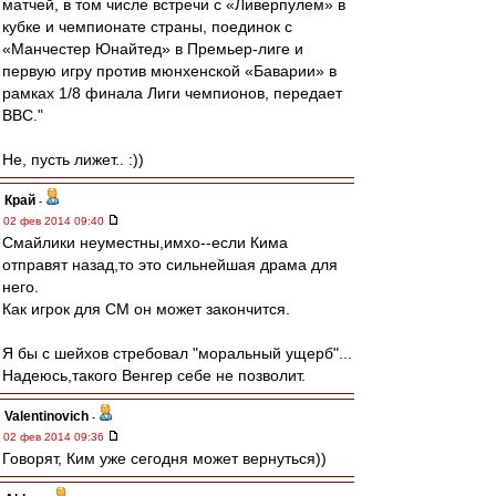
матчей, в том числе встречи с «Ливерпулем» в
кубке и чемпионате страны, поединок с
«Манчестер Юнайтед» в Премьер-лиге и
первую игру против мюнхенской «Баварии» в
рамках 1/8 финала Лиги чемпионов, передает
ВВС."
Не, пусть лижет.. :))
Край
-
02 фев 2014 09:40
Смайлики неуместны,имхо--если Кима
отправят назад,то это сильнейшая драма для
него.
Как игрок для СМ он может закончится.
Я бы с шейхов стребовал "моральный ущерб"...
Надеюсь,такого Венгер себе не позволит.
Valentinovich
-
02 фев 2014 09:36
Говорят, Ким уже сегодня может вернуться))