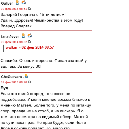
Guliver
-
02 фев 2014 08:51
Валерий Георгича с 45-ти летием!
Удачи, Здоровья! Чемпионства в этом году!
Вперед Спартак!
fanat4ever
-
02 фев 2014 08:32
walkin » 02 фев 2014 08:57
Спасибо. Очень интересно. Финал знатный у
вас там. За минус 30!
CheGuevara
-
02 фев 2014 08:28
Буц
,
Если это в мой огород, то я вовсе не
подъебываю. У меня мнение весьма близкое к
мнению Матвея. Более того, у меня по китайцу
спор, правда не на столб, а на вискарь. Я о
том, что несмотря на видимый обсер, Матвей
по сути пока прав. Не прав будет, если Чел в
Арсе в основу попадет. Но, мало кто