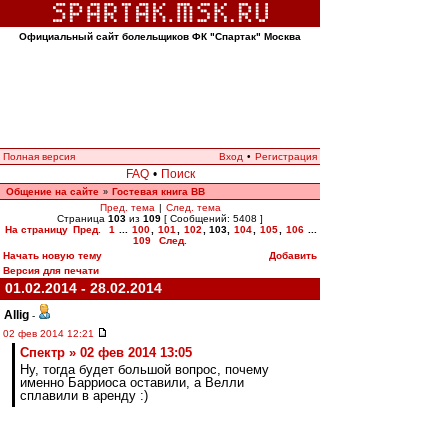
Официальный сайт болельщиков ФК "Спартак" Москва
Полная версия
Вход
•
Регистрация
FAQ
•
Поиск
Общение на сайте
Гостевая книга ВВ
»
Пред. тема
|
След. тема
Страница
103
из
109
[ Сообщений: 5408 ]
На страницу
Пред.
1
...
100
,
101
,
102
,
103
,
104
,
105
,
106
...
109
След.
Начать новую тему
Добавить
Версия для печати
01.02.2014 - 28.02.2014
Allig
-
02 фев 2014 12:21
Спектр » 02 фев 2014 13:05
Ну, тогда будет большой вопрос, почему
именно Барриоса оставили, а Велли
сплавили в аренду :)