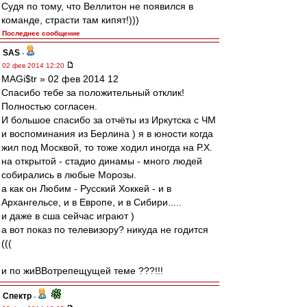
Судя по тому, что Веллитон не появился в
команде, страсти там кипят!)))
Последнее сообщение
SAS
-
02 фев 2014 12:20
MAGi$tr » 02 фев 2014 12
Спасибо тебе за положительный отклик!
Полностью согласен.
И большое спасибо за отчёты из Иркутска с ЧМ
и воспоминания из Берлина ) я в юности когда
жил под Москвой, то тоже ходил иногда на Р.Х.
на открытой - стадио динамы - много людей
собирались в любые Морозы.
а как он Любим - Русский Хоккей - и в
Архангельсе, и в Европе, и в Сибири.....
и даже в сша сейчас играют )
а вот показ по телевизору? никуда не годится
(((
и по жиВВотрепещущей теме ???!!!
Спектр
-