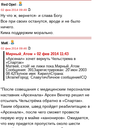
Red Opel
-
02 фев 2014 09:49
Ну что ж, вернется- и слава Богу.
Все при своих останутся, вроде и не было
ничего.
Кима поддержим морально.
МиК
-
02 фев 2014 09:46
Мирный_Атом » 02 фев 2014 11:43
«Арсенал» хочет вернуть Чельстрема в
«Спартак»
Матвей, стой! не лижи пока.Мирный_Атом
Сообщения: 391Зарегистрирован: 20 июн 2003
08:42Полное имя: КириллСтрана:
UkraineГород: СлавутичЛичное сообщениеICQ
"После совещания с медицинским персоналом
наставник «Арсенала» Арсен Венгер решил не
отсылать Чельстрёма обратно в «Спартак».
Таким образом, швед пройдет реабилитацию в
«Арсенале», после чего сможет провести
первую игру в майке «канониров». Ожидается,
что ему придется пропустить около шести