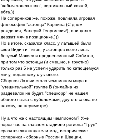
"кабычегоневышло", вертикальный хоккей,
ебта.))
На соперников же, похоже, повлияла игровая
философия "эстонца" Карпина (С днем
рождения, Валерий Георгиевич!), они долго
держат мяч в позиционке.)))
Но в итоге, сказался класс, у латышей были
свои Видич и Титов, у эстонцев всего лишь
безусый Макеев и предпенсионный Сабитов,
при том что эстонцы (и смешно, и грустно)
только раз 5 не успели ударить по катющемуся
мячу, поданному с углового.
Сборная Латвии стала чемпионом мира в
"утешительной" группе В (онлайна из
раздевалок не будет, "спецкорр" не нашел
общего языка с дуболомами, другого слова не
нахожу, на периметре).
Ну а что же с настоящим чемпионом? Уже
через час на главном стадионе региона "Труд"
сразятся законодатели мод, исторические
соперники - сборные России и Швеции.