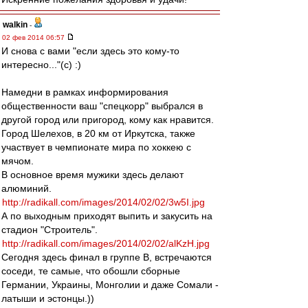
walkin
-
02 фев 2014 06:57
И снова с вами "если здесь это кому-то
интересно..."(с) :)
Намедни в рамках информирования
общественности ваш "спецкорр" выбрался в
другой город или пригород, кому как нравится.
Город Шелехов, в 20 км от Иркутска, также
участвует в чемпионате мира по хоккею с
мячом.
В основное время мужики здесь делают
алюминий.
http://radikall.com/images/2014/02/02/3w5I.jpg
А по выходным приходят выпить и закусить на
стадион "Строитель".
http://radikall.com/images/2014/02/02/alKzH.jpg
Сегодня здесь финал в группе B, встречаются
соседи, те самые, что обошли сборные
Германии, Украины, Монголии и даже Сомали -
латыши и эстонцы.))