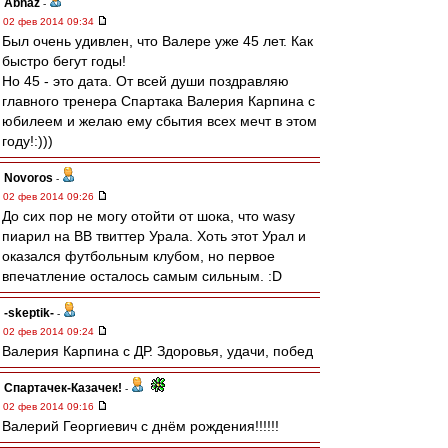
Abhaz
-
02 фев 2014 09:34
Был очень удивлен, что Валере уже 45 лет. Как
быстро бегут годы!
Но 45 - это дата. От всей души поздравляю
главного тренера Спартака Валерия Карпина с
юбилеем и желаю ему сбытия всех мечт в этом
году!:)))
Novoros
-
02 фев 2014 09:26
До сих пор не могу отойти от шока, что wasy
пиарил на ВВ твиттер Урала. Хоть этот Урал и
оказался футбольным клубом, но первое
впечатление осталось самым сильным. :D
-skeptik-
-
02 фев 2014 09:24
Валерия Карпина с ДР. Здоровья, удачи, побед
Спартачек-Казачек!
-
02 фев 2014 09:16
Валерий Георгиевич с днём рождения!!!!!!