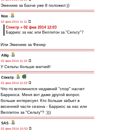
Эменике за Бахче уже 8 положил:))
Nox
-
02 фев 2014 11:11
Спектр » 02 фев 2014 12:03
Барриос за нас или Веллитон за "Сельту"?
Или Эменике за Фенер
Allig
-
02 фев 2014 11:10
У Сельты больше матчей!
Спектр
-
02 фев 2014 11:03
Что-то вспомнился недавний "спор" насчет
Барриоса. Меня вот даже другой вопрос
больше интересует. Кто больше забьет в
весенней части сезона - Барриос за нас или
Веллитон за "Сельту"? :)))
SAS
-
02 фев 2014 10:53