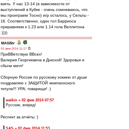
взять. У нас 13-14 (в зависимости от
выступлений в Кубке - очень сомневаюсь, что
мы проиграем Тосно) игр осталось, у Сельты -
16. Соответственно, один гол Барриоса
приравняем к 1.23 или 1.14 гола Веллитона
:))))
MAGi$tr
-
02 фев 2014 11:17
ПриВВетствую ВВсех!
Валерия Георгиевича в Днюхой! Здоровья и
сбычи мечт!
Сборную России по русскому хоккею от души
поздравляю с ЗАЩИТОЙ чемпионского
титула!!! УРА, товарищи! :)
walkin » 02 фев 2014 07:57
Русские, вперед!
Респект за атчёты :)
SAS » 02 фев 2014 11:53