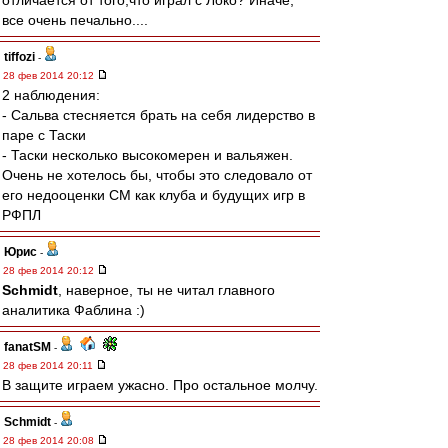
отличается от того,что играл с Локо? Иначе,
все очень печально....
tiffozi
-
28 фев 2014 20:12
2 наблюдения:
- Сальва стесняется брать на себя лидерство в
паре с Таски
- Таски несколько высокомерен и вальяжен.
Очень не хотелось бы, чтобы это следовало от
его недооценки СМ как клуба и будущих игр в
РФПЛ
Юрис
-
28 фев 2014 20:12
Schmidt
, наверное, ты не читал главного
аналитика Фаблина :)
fanatSM
-
28 фев 2014 20:11
В защите играем ужасно. Про остальное молчу.
Schmidt
-
28 фев 2014 20:08