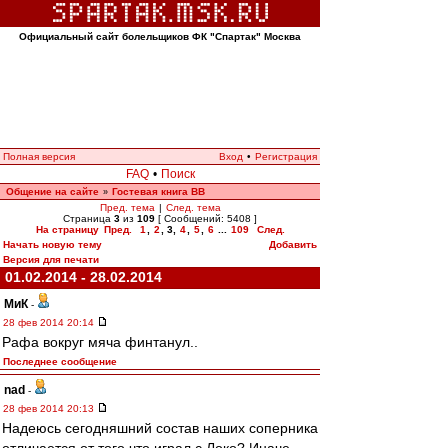
Официальный сайт болельщиков ФК "Спартак" Москва
Полная версия
Вход
•
Регистрация
FAQ
•
Поиск
Общение на сайте
Гостевая книга ВВ
»
Пред. тема
|
След. тема
Страница
3
из
109
[ Сообщений: 5408 ]
На страницу
Пред.
1
,
2
,
3
,
4
,
5
,
6
...
109
След.
Начать новую тему
Добавить
Версия для печати
01.02.2014 - 28.02.2014
МиК
-
28 фев 2014 20:14
Рафа вокруг мяча финтанул..
Последнее сообщение
nad
-
28 фев 2014 20:13
Надеюсь сегодняшний состав наших соперника