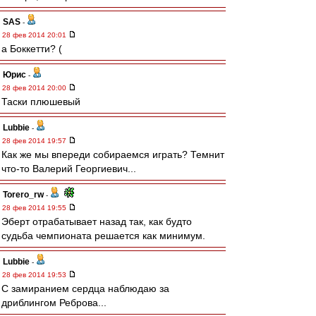
SAS
-
28 фев 2014 20:01
а Боккетти? (
Юрис
-
28 фев 2014 20:00
Таски плюшевый
Lubbie
-
28 фев 2014 19:57
Как же мы впереди собираемся играть? Темнит
что-то Валерий Георгиевич...
Torero_rw
-
28 фев 2014 19:55
Эберт отрабатывает назад так, как будто
судьба чемпионата решается как минимум.
Lubbie
-
28 фев 2014 19:53
С замиранием сердца наблюдаю за
дриблингом Реброва...