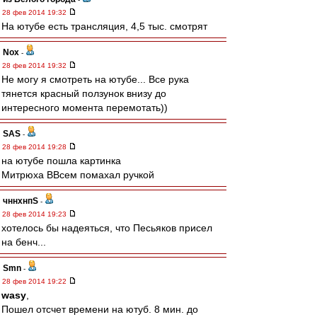
28 фев 2014 19:32
На ютубе есть трансляция, 4,5 тыс. смотрят
Nox
-
28 фев 2014 19:32
Не могу я смотреть на ютубе... Все рука
тянется красный ползунок внизу до
интересного момента перемотать))
SAS
-
28 фев 2014 19:28
на ютубе пошла картинка
Митрюха ВВсем помахал ручкой
чннхнпS
-
28 фев 2014 19:23
хотелось бы надеяться, что Песьяков присел
на бенч...
Smn
-
28 фев 2014 19:22
wasy
,
Пошел отсчет времени на ютуб. 8 мин. до