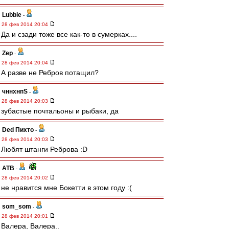
Lubbie
-
28 фев 2014 20:04
Да и сзади тоже все как-то в сумерках....
Zep
-
28 фев 2014 20:04
А разве не Ребров потащил?
чннхнпS
-
28 фев 2014 20:03
зубастые почтальоны и рыбаки, да
Ded Пихто
-
28 фев 2014 20:03
Любят штанги Реброва :D
ATB
-
28 фев 2014 20:02
не нравится мне Бокетти в этом году :(
som_som
-
28 фев 2014 20:01
Валера, Валера..