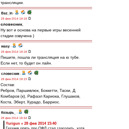
трансляции.
Baz_in
-
28 фев 2014 19:18
словесник
,
Ну вот и основа на первые игры весенней
стадии озвучена )
wasy
-
28 фев 2014 19:18
Пишите, пошла ли трансляция на ю тубе.
Если нет, то будет он лайн.
словесник
-
28 фев 2014 19:15
Состав:
Ребров, Паршивлюк, Боккетти, Таски, Д.
Комбаров (к), Рафаэл Кариока, Глушаков,
Коста, Эберт, Хурадо, Барриос.
Козырь_
-
28 фев 2014 18:34
Yurigun » 28 фев 2014 15:40
Газзаев опять про ОФЛ стал глаголить, хотя