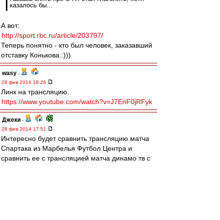
казалось бы...
А вот:
http://sport.rbc.ru/article/203797/
Теперь понятно - кто был человек, заказавший
отставку Конькова.:)))
wasy
-
28 фев 2014 18:26
Линк на трансляцию.
https://www.youtube.com/watch?v=J7EnF0jRFyk
Джеки
-
28 фев 2014 17:51
Интересно будет сравнить трансляцию матча
Спартака из Марбелья Футбол Центра и
сравнить ее с трансляцией матча динамо тв с
того же самого стадиона менее месяца назад.
(ссылка на их трансляцию могу дать в личку,
дабы не рекламировать их ресурс).
Smn
-
28 фев 2014 17:44