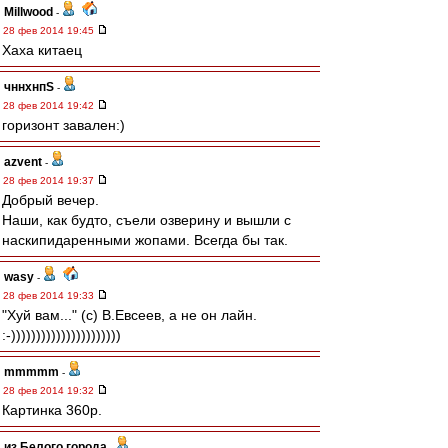
Millwood
-
28 фев 2014 19:45
Хаха китаец
чннхнпS
-
28 фев 2014 19:42
горизонт завален:)
azvent
-
28 фев 2014 19:37
Добрый вечер.
Наши, как будто, съели озверину и вышли с
наскипидаренными жопами. Всегда бы так.
wasy
-
28 фев 2014 19:33
"Хуй вам..." (с) В.Евсеев, а не он лайн.
:-))))))))))))))))))))))
mmmmm
-
28 фев 2014 19:32
Картинка 360p.
из Белого города
-