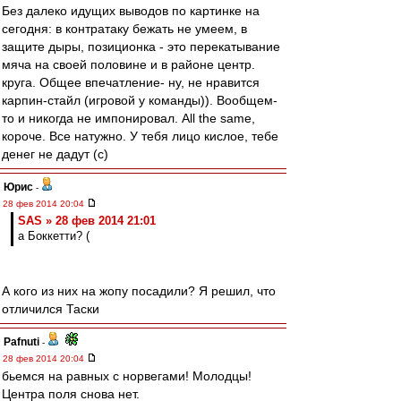
Без далеко идущих выводов по картинке на
сегодня: в контратаку бежать не умеем, в
защите дыры, позиционка - это перекатывание
мяча на своей половине и в районе центр.
круга. Общее впечатление- ну, не нравится
карпин-стайл (игровой у команды)). Вообщем-
то и никогда не импонировал. All the same,
короче. Все натужно. У тебя лицо кислое, тебе
денег не дадут (с)
Юрис
-
28 фев 2014 20:04
SAS » 28 фев 2014 21:01
а Боккетти? (
А кого из них на жопу посадили? Я решил, что
отличился Таски
Pafnuti
-
28 фев 2014 20:04
бьемся на равных с норвегами! Молодцы!
Центра поля снова нет.