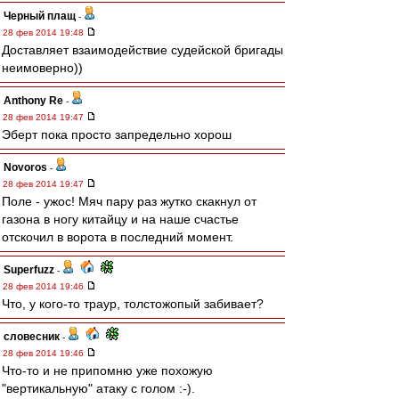
Черный плащ
-
28 фев 2014 19:48
Доставляет взаимодействие судейской бригады
неимоверно))
Anthony Re
-
28 фев 2014 19:47
Эберт пока просто запредельно хорош
Novoros
-
28 фев 2014 19:47
Поле - ужос! Мяч пару раз жутко скакнул от
газона в ногу китайцу и на наше счастье
отскочил в ворота в последний момент.
Superfuzz
-
28 фев 2014 19:46
Что, у кого-то траур, толстожопый забивает?
словесник
-
28 фев 2014 19:46
Что-то и не припомню уже похожую
"вертикальную" атаку с голом :-).