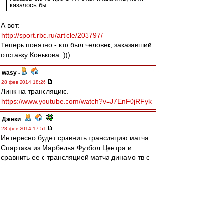
казалось бы...
А вот:
http://sport.rbc.ru/article/203797/
Теперь понятно - кто был человек, заказавший
отставку Конькова.:)))
wasy
-
28 фев 2014 18:26
Линк на трансляцию.
https://www.youtube.com/watch?v=J7EnF0jRFyk
Джеки
-
28 фев 2014 17:51
Интересно будет сравнить трансляцию матча
Спартака из Марбелья Футбол Центра и
сравнить ее с трансляцией матча динамо тв с
того же самого стадиона менее месяца назад.
(ссылка на их трансляцию могу дать в личку,
дабы не рекламировать их ресурс).
Smn
-
28 фев 2014 17:44