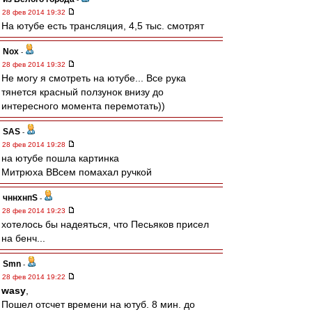
28 фев 2014 19:32
На ютубе есть трансляция, 4,5 тыс. смотрят
Nox
-
28 фев 2014 19:32
Не могу я смотреть на ютубе... Все рука
тянется красный ползунок внизу до
интересного момента перемотать))
SAS
-
28 фев 2014 19:28
на ютубе пошла картинка
Митрюха ВВсем помахал ручкой
чннхнпS
-
28 фев 2014 19:23
хотелось бы надеяться, что Песьяков присел
на бенч...
Smn
-
28 фев 2014 19:22
wasy
,
Пошел отсчет времени на ютуб. 8 мин. до