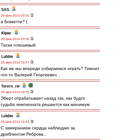
SAS
-
28 фев 2014 20:01
а Боккетти? (
Юрис
-
28 фев 2014 20:00
Таски плюшевый
Lubbie
-
28 фев 2014 19:57
Как же мы впереди собираемся играть? Темнит
что-то Валерий Георгиевич...
Torero_rw
-
28 фев 2014 19:55
Эберт отрабатывает назад так, как будто
судьба чемпионата решается как минимум.
Lubbie
-
28 фев 2014 19:53
С замиранием сердца наблюдаю за
дриблингом Реброва...