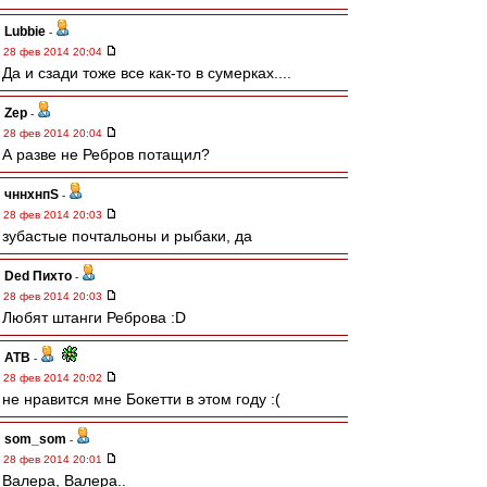
Lubbie
-
28 фев 2014 20:04
Да и сзади тоже все как-то в сумерках....
Zep
-
28 фев 2014 20:04
А разве не Ребров потащил?
чннхнпS
-
28 фев 2014 20:03
зубастые почтальоны и рыбаки, да
Ded Пихто
-
28 фев 2014 20:03
Любят штанги Реброва :D
ATB
-
28 фев 2014 20:02
не нравится мне Бокетти в этом году :(
som_som
-
28 фев 2014 20:01
Валера, Валера..