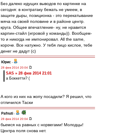
Без далеко идущих выводов по картинке на
сегодня: в контратаку бежать не умеем, в
защите дыры, позиционка - это перекатывание
мяча на своей половине и в районе центр.
круга. Общее впечатление- ну, не нравится
карпин-стайл (игровой у команды)). Вообщем-
то и никогда не импонировал. All the same,
короче. Все натужно. У тебя лицо кислое, тебе
денег не дадут (с)
Юрис
-
28 фев 2014 20:04
SAS » 28 фев 2014 21:01
а Боккетти? (
А кого из них на жопу посадили? Я решил, что
отличился Таски
Pafnuti
-
28 фев 2014 20:04
бьемся на равных с норвегами! Молодцы!
Центра поля снова нет.