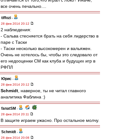
отличается от того,что играл с Локо? Иначе,
все очень печально....
tiffozi
-
28 фев 2014 20:12
2 наблюдения:
- Сальва стесняется брать на себя лидерство в
паре с Таски
- Таски несколько высокомерен и вальяжен.
Очень не хотелось бы, чтобы это следовало от
его недооценки СМ как клуба и будущих игр в
РФПЛ
Юрис
-
28 фев 2014 20:12
Schmidt
, наверное, ты не читал главного
аналитика Фаблина :)
fanatSM
-
28 фев 2014 20:11
В защите играем ужасно. Про остальное молчу.
Schmidt
-
28 фев 2014 20:08