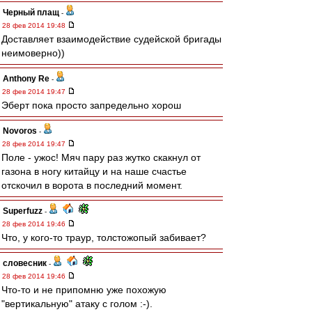
Черный плащ
-
28 фев 2014 19:48
Доставляет взаимодействие судейской бригады
неимоверно))
Anthony Re
-
28 фев 2014 19:47
Эберт пока просто запредельно хорош
Novoros
-
28 фев 2014 19:47
Поле - ужос! Мяч пару раз жутко скакнул от
газона в ногу китайцу и на наше счастье
отскочил в ворота в последний момент.
Superfuzz
-
28 фев 2014 19:46
Что, у кого-то траур, толстожопый забивает?
словесник
-
28 фев 2014 19:46
Что-то и не припомню уже похожую
"вертикальную" атаку с голом :-).