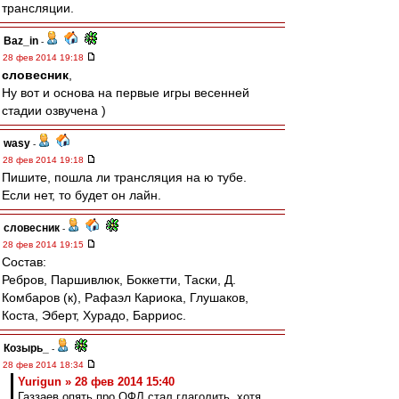
трансляции.
Baz_in
-
28 фев 2014 19:18
словесник
,
Ну вот и основа на первые игры весенней
стадии озвучена )
wasy
-
28 фев 2014 19:18
Пишите, пошла ли трансляция на ю тубе.
Если нет, то будет он лайн.
словесник
-
28 фев 2014 19:15
Состав:
Ребров, Паршивлюк, Боккетти, Таски, Д.
Комбаров (к), Рафаэл Кариока, Глушаков,
Коста, Эберт, Хурадо, Барриос.
Козырь_
-
28 фев 2014 18:34
Yurigun » 28 фев 2014 15:40
Газзаев опять про ОФЛ стал глаголить, хотя