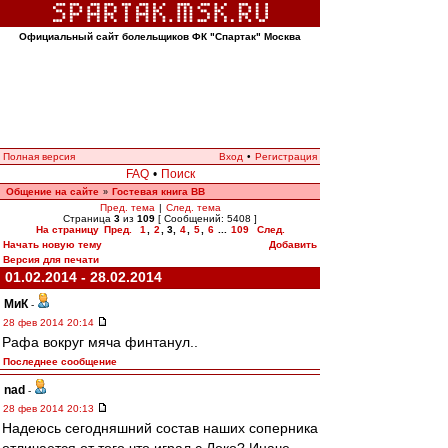
Официальный сайт болельщиков ФК "Спартак" Москва
Полная версия
Вход
•
Регистрация
FAQ
•
Поиск
Общение на сайте
Гостевая книга ВВ
»
Пред. тема
|
След. тема
Страница
3
из
109
[ Сообщений: 5408 ]
На страницу
Пред.
1
,
2
,
3
,
4
,
5
,
6
...
109
След.
Начать новую тему
Добавить
Версия для печати
01.02.2014 - 28.02.2014
МиК
-
28 фев 2014 20:14
Рафа вокруг мяча финтанул..
Последнее сообщение
nad
-
28 фев 2014 20:13
Надеюсь сегодняшний состав наших соперника