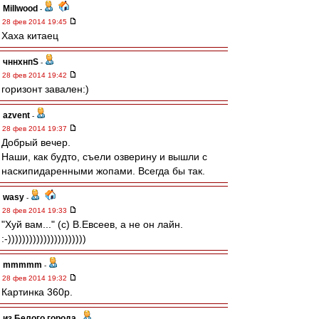
Millwood
-
28 фев 2014 19:45
Хаха китаец
чннхнпS
-
28 фев 2014 19:42
горизонт завален:)
azvent
-
28 фев 2014 19:37
Добрый вечер.
Наши, как будто, съели озверину и вышли с
наскипидаренными жопами. Всегда бы так.
wasy
-
28 фев 2014 19:33
"Хуй вам..." (с) В.Евсеев, а не он лайн.
:-))))))))))))))))))))))
mmmmm
-
28 фев 2014 19:32
Картинка 360p.
из Белого города
-