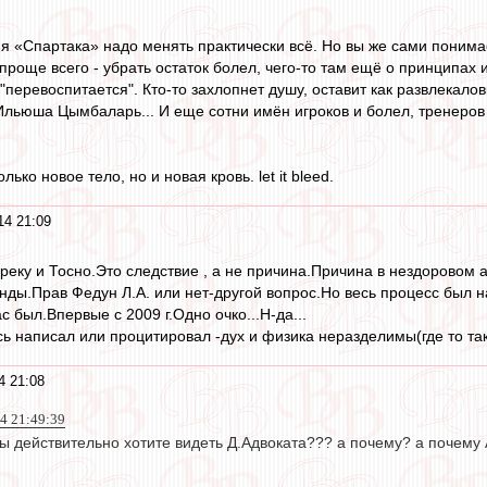
я «Спартака» надо менять практически всё. Но вы же сами понимае
, проще всего - убрать остаток болел, чего-то там ещё о принципа
о "перевоспитается". Кто-то захлопнет душу, оставит как развлекало
Ильюша Цымбаларь... И еще сотни имён игроков и болел, тренеров и
лько новое тело, но и новая кровь. let it bleed.
14 21:09
реку и Тосно.Это следствие , а не причина.Причина в нездоровом 
нды.Прав Федун Л.А. или нет-другой вопрос.Но весь процесс был
 был.Впервые с 2009 г.Одно очко...Н-да...
сь написал или процитировал -дух и физика неразделимы(где то так
4 21:08
4 21:49:39
ы действительно хотите видеть Д.Адвоката??? а почему? а почему 