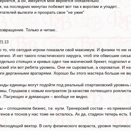
вернется, а он, имхуется мне вернется обязательно.
м, на последних минутах побежит вот так к воротам и упадет...
читателей вылезти и проорать свое "не ужик"
возвращение. Только и читаю..
21:13
то, что сегодня игроки показали свой максимум. И физики то им хв
ечно. И нет такого пластического хирурга, чтоб эти обвисшие сись
 отдельно стоящих и кривых одел там магический брекет, подпилил 
вский эти вот ребята уровень. Они не сыроватые, а сероватые. И н
зги дерганными вратарями. Хорошо бы этого мастера больше не ви
манды единицы могут подойти под реальный спартаковский уровень 
вмы, Глушаков с новым контрактом (в качестве потеющего роялиста 
ах. Пасующих и думающих – вообще не видно.
 – сплошняком бизнес, т.е. нули. Тренерский состав – из приемно
енов и тоснов у нас тоже не осталось. Ах да, стадион теперь есть. 
исходящий вектор. В силу физического возраста, уровня терпимост