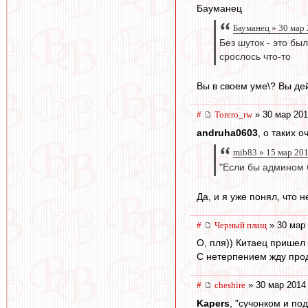
Бауманец
Бауманец » 30 мар
Без шуток - это бы
срослось что-то
Вы в своем уме\? Вы де
#
Torero_rw
» 30 мар 201
andruha0603
, о таких 
mib83 » 15 мар 20
"Если бы админом б
Да, и я уже понял, что
#
Черный плащ
» 30 мар 
О, пля)) Китаец пришел
С нетерпением жду про
#
cheshire
» 30 мар 2014
Kapers
, "сучонком и п