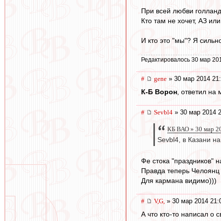
При всей любви голландц
Кто там не хочет, АЗ ил
И кто это "мы"? Я силь
Редактировалось 30 мар 201
#
gene
» 30 мар 2014 21
К-Б Ворон
, ответил на
#
Sevbl4
» 30 мар 2014 2
КБ ВАО » 30 мар 2
Sevbl4, в Казани н
Фе стока "праздников" 
Правда теперь Челоянц я
Для кармана видимо)))
#
V,G,
» 30 мар 2014 21:
А что кто-то написал о