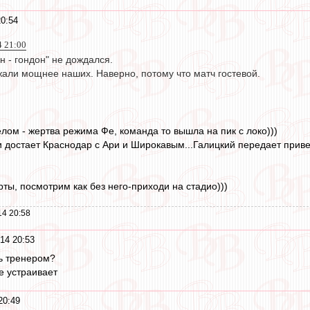
0:54
4 21:00
н - гондон" не дождался.
жали мощнее наших. Наверно, потому что матч гостевой.
лом - жертва режима Фе, команда то вышла на пик с локо)))
 достает Краснодар с Ари и Широкавым...Галицкий передает приве
рты, посмотрим как без него-приходи на стадио)))
14 20:58
14 20:53
ь тренером?
е устраивает
20:49