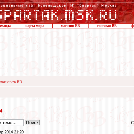
оманда
карта мира
магазин ВВ
гостевая ВВ
ф
вая книга ВВ
14
С
ар 2014 21:20