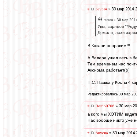
#
Sevbl4
» 30 мар 2014 2
taram » 30 мар 201
Увы, зарядов "Феду
Дожили, лохи заря
В Казани поправим!!!
А Валера ушел весь в бе
Тем временем нас почти
Аксиома работает(((
П.С. Пашка у Косты 4 ка
Редактировалось 30 мар 20
#
Bordo0706
» 30 мар 20
а кого мы ХОТИМ видет
Нас вообще никто уже н
#
Акуена
» 30 мар 2014 