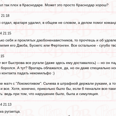
ыл так плох в Краснодаре. Может это просто Краснодар хорош?
 21:18
 отдал, вратаря удалил, в общем не словом, а делом помог команд
4 21:15
лько себя и проклятых дзюбоненавистников, то прочтешь и об удов
илия его Дзюба, Бускетс или Фертонген. Все остальное - сугубо т
:15
у вот Быстрова все ругали (даже здесь ему доставалось) -- но он пад
 боролся. А тут? Вратарь облажался, да, но он даже специально но
 контакта падать некомильфо :)
е матч с "Локомотивом": Сычева в штрафной держали руками, а тот
и все. Хотя, конечно, прикольно было бы, если б пенальти все-таки
ть: ведь при том, что нарушение было, была и симуляция.
4 21:13
ма ругаетца.