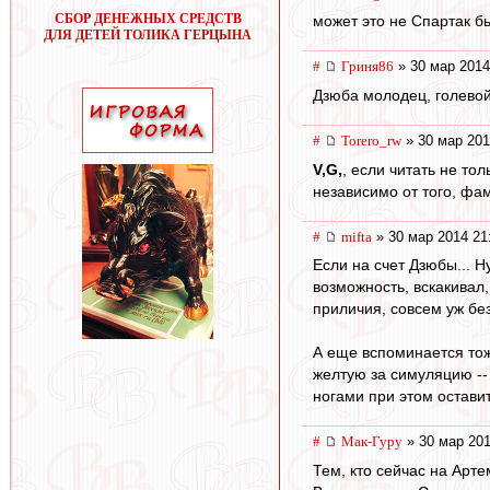
СБОР ДЕНЕЖНЫХ СРЕДСТВ
может это не Спартак б
ДЛЯ ДЕТЕЙ ТОЛИКА ГЕРЦЫНА
#
Гриня86
» 30 мар 2014
Дзюба молодец, голевой
#
Torero_rw
» 30 мар 201
V,G,
, если читать не то
независимо от того, фам
#
mifta
» 30 мар 2014 21
Если на счет Дзюбы... Н
возможность, вскакивал,
приличия, совсем уж без
А еще вспоминается тож
желтую за симуляцию -- 
ногами при этом остави
#
Мак-Гуру
» 30 мар 201
Тем, кто сейчас на Арте