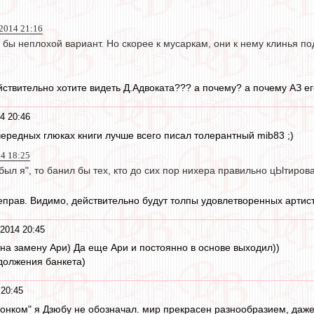
 2014 21:16
л бы неплохой вариант. Но скорее к мусаркам, они к нему клинья п
йствительно хотите видеть Д.Адвоката??? а почему? а почему АЗ ег
4 20:46
очередных глюках книги лучше всего писал толерантный mib83 ;)
14 18:25
ыл я", то банил бы тех, кто до сих пор нихера правильно цЫтирова
 неправ. Видимо, действительно будут толпы удовлетворенных арти
2014 20:45
 на замену Ари) Да еще Ари и постоянно в основе выходил))
должения банкета)
 20:45
одонком" я Дзюбу не обозначал. мир прекрасен разнообразием, да