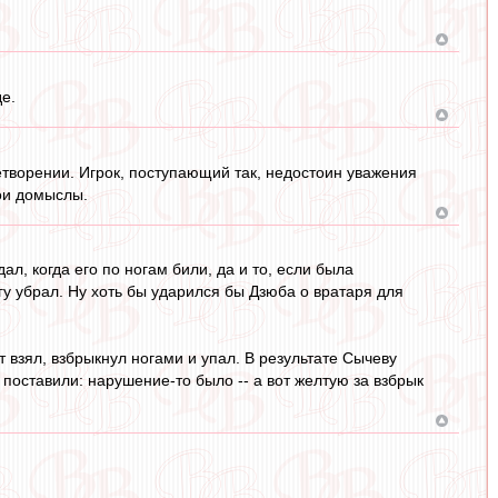
е.
летворении. Игрок, поступающий так, недостоин уважения
вои домыслы.
ал, когда его по ногам били, да и то, если была
гу убрал. Ну хоть бы ударился бы Дзюба о вратаря для
 взял, взбрыкнул ногами и упал. В результате Сычеву
 поставили: нарушение-то было -- а вот желтую за взбрык