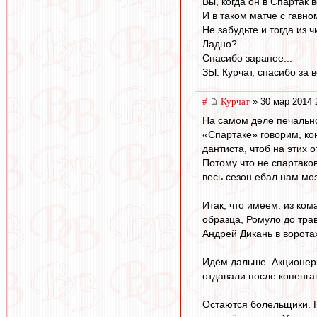
Вы, когда он в Спартак 
И в таком матче с гавно
Не забудьте и тогда из 
Ладно?
Спасибо заранее...
ЗЫ. Курчат, спасибо за 
#
Курчат
» 30 мар 2014 
На самом деле печально 
«Спартаке» говорим, кон
дантиста, чтоб на этих
Потому что не спартако
весь сезон ебал нам мо
Итак, что имеем: из ко
образца, Ромуло до тра
Андрей Дикань в ворот
Идём дальше. Акционеры
отдавали после копенгаг
Остаются болельщики. Н