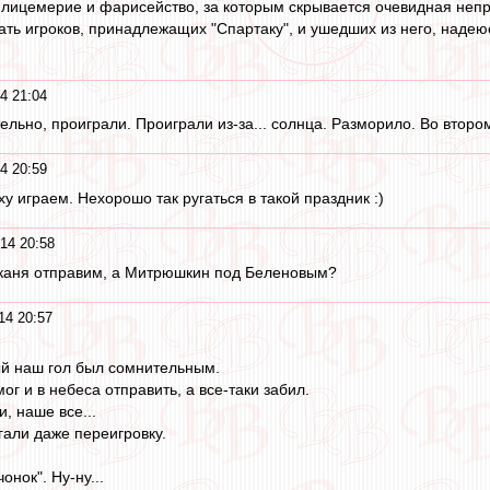
лицемерие и фарисейство, за которым скрывается очевидная непри
ь игроков, принадлежащих "Спартаку", и ушедших из него, надеюс
4 21:04
ельно, проиграли. Проиграли из-за... солнца. Разморило. Во второ
4 20:59
ху играем. Нехорошо так ругаться в такой праздник :)
14 20:58
мканя отправим, а Митрюшкин под Беленовым?
14 20:57
ый наш гол был сомнительным.
ог и в небеса отправить, а все-таки забил.
, наше все...
али даже переигровку.
онок". Ну-ну...