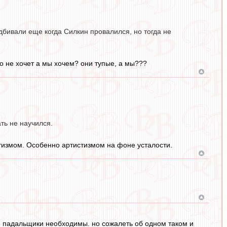
одбивали еще когда Силкин провалился, но тогда не
о не хочет а мы хочем? они тупые, а мы???
ть не научился.
стизмом. Особенно артистизмом на фоне усталости.
же падальщики необходимы. но сожалеть об одном таком и