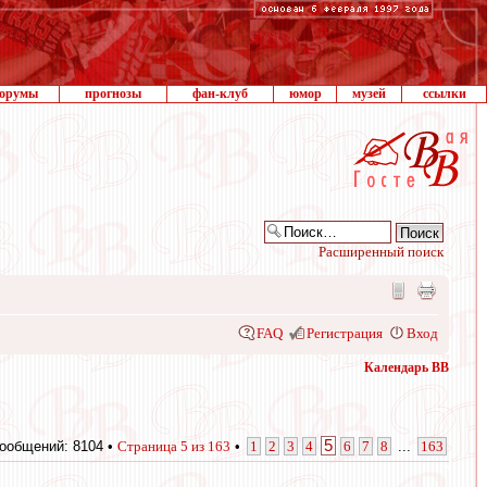
орумы
прогнозы
фан-клуб
юмор
музей
ссылки
Расширенный поиск
FAQ
Регистрация
Вход
Календарь ВВ
5
ообщений: 8104 •
Страница
5
из
163
•
1
2
3
4
6
7
8
...
163