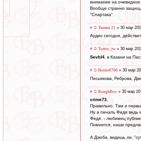
внимание на очевидное 
Вообще странно защищат
"Спартака".
#
Тюнин 21
» 30 мар 201
Аудио сегодня, действит
#
Torero_rw
» 30 мар 201
Sevbl4
, в Казани на Пас
#
Bordo0706
» 30 мар 20
Песьякова, Реброва, Д
#
RoughBoy
» 30 мар 20
crime73
,
Правильно. Там и перв
Ну а пеналь Федя ведь м
Федя. - любимец публики
Помнится, наши предлаг
А Дзюба, видишь ли, "суч