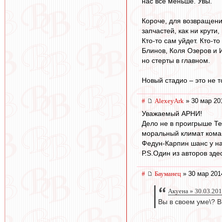
нас всё меньше. Увы.
Короче, для возвращени
запчастей, как ни крути
Кто-то сам уйдет. Кто-т
Блинов, Коля Озеров и 
но стерты в главном.
Новый стадио – это не то
#
AlexeyArk
» 30 мар 20
Уважаемый АРНИ!
Дело не в проигрыше Те
моральный климат кома
Федун-Карпин шанс у нас
Р.S.Один из авторов зде
#
Бауманец
» 30 мар 201
Акуена » 30.03.201
Вы в своем уме\? В