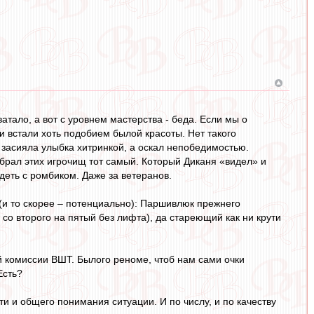
атало, а вот с уровнем мастерства - беда. Если мы о
ки встали хоть подобием былой красоты. Нет такого
и засияла улыбка хитринкой, а оскал непобедимостью.
абрал этих игрочищ тот самый. Который Диканя «видел» и
деть с ромбиком. Даже за ветеранов.
(и то скорее – потенциально): Паршивлюк прежнего
со второго на пятый без лифта), да стареющий как ни крути
й комиссии ВШТ. Былого реноме, чтоб нам сами очки
Есть?
и и общего понимания ситуации. И по числу, и по качеству