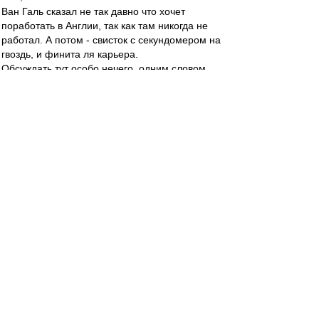
Ван Галь сказал не так давно что хочет
поработать в Англии, так как там никогда не
работал. А потом - свисток с секундомером на
гвоздь, и финита ля карьера.
Обсуждать тут особо нечего, одним словом.
spartak46
-
01 апр 2014 01:43
BoBeRRR59RUS » 01 апр 2014 02:59
...Да и при таких раскладах, меньше чем за
"червончик", он тупо не поедет...
Вы его агент? жена?
BoBeRRR59RUS
-
01 апр 2014 00:59
spartak46 » 01 апр 2014 01:53
Всё зависит от предложенного гонорара (если
вы помните новейшую историю): Как
говаривали "шестидесятники", "гонорар - не
гонорея, получай его скорее!".
Луи не того уровня тренер, чтобы тупо ехать за
баблом. Да и при таких раскладах, меньше чем