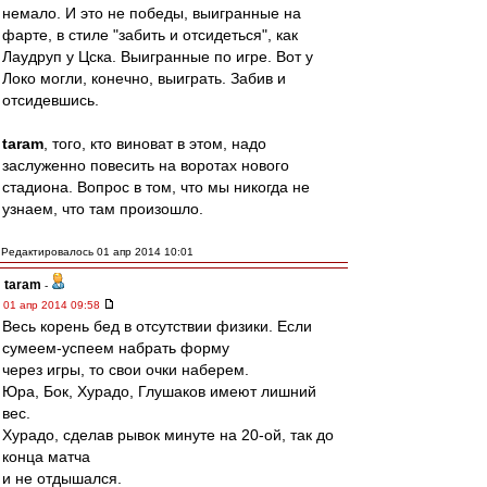
немало. И это не победы, выигранные на
фарте, в стиле "забить и отсидеться", как
Лаудруп у Цска. Выигранные по игре. Вот у
Локо могли, конечно, выиграть. Забив и
отсидевшись.
taram
, того, кто виноват в этом, надо
заслуженно повесить на воротах нового
стадиона. Вопрос в том, что мы никогда не
узнаем, что там произошло.
Редактировалось 01 апр 2014 10:01
taram
-
01 апр 2014 09:58
Весь корень бед в отсутствии физики. Если
сумеем-успеем набрать форму
через игры, то свои очки наберем.
Юра, Бок, Хурадо, Глушаков имеют лишний
вес.
Хурадо, сделав рывок минуте на 20-ой, так до
конца матча
и не отдышался.