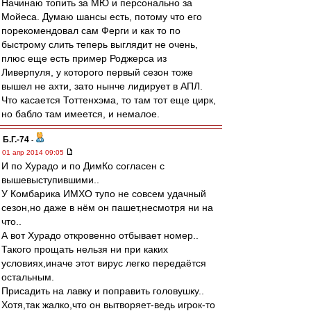
Начинаю топить за МЮ и персонально за
Мойеса. Думаю шансы есть, потому что его
порекомендовал сам Ферги и как то по
быстрому слить теперь выглядит не очень,
плюс еще есть пример Роджерса из
Ливерпуля, у которого первый сезон тоже
вышел не ахти, зато нынче лидирует в АПЛ.
Что касается Тоттенхэма, то там тот еще цирк,
но бабло там имеется, и немалое.
Б.Г.-74
-
01 апр 2014 09:05
И по Хурадо и по ДимКо согласен с
вышевыступившими..
У Комбарика ИМХО тупо не совсем удачный
сезон,но даже в нём он пашет,несмотря ни на
что..
А вот Хурадо откровенно отбывает номер..
Такого прощать нельзя ни при каких
условиях,иначе этот вирус легко передаётся
остальным.
Присадить на лавку и поправить головушку..
Хотя,так жалко,что он вытворяет-ведь игрок-то