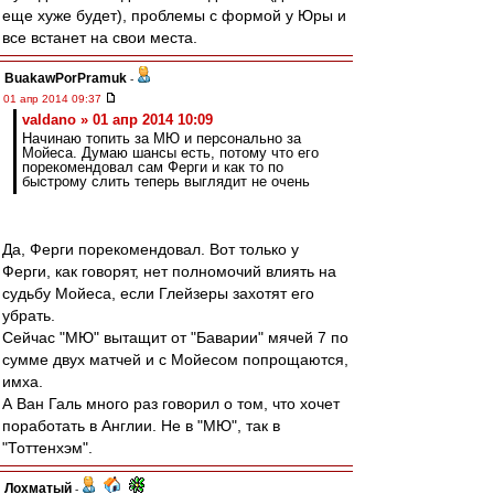
еще хуже будет), проблемы с формой у Юры и
все встанет на свои места.
BuakawPorPramuk
-
01 апр 2014 09:37
valdano » 01 апр 2014 10:09
Начинаю топить за МЮ и персонально за
Мойеса. Думаю шансы есть, потому что его
порекомендовал сам Ферги и как то по
быстрому слить теперь выглядит не очень
Да, Ферги порекомендовал. Вот только у
Ферги, как говорят, нет полномочий влиять на
судьбу Мойеса, если Глейзеры захотят его
убрать.
Сейчас "МЮ" вытащит от "Баварии" мячей 7 по
сумме двух матчей и с Мойесом попрощаются,
имха.
А Ван Галь много раз говорил о том, что хочет
поработать в Англии. Не в "МЮ", так в
"Тоттенхэм".
Лохматый
-