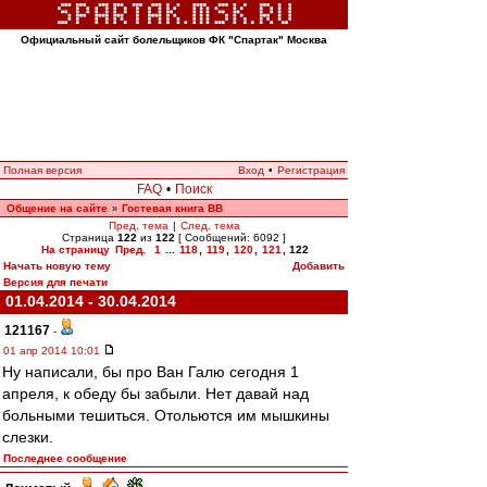
Официальный сайт болельщиков ФК "Спартак" Москва
Полная версия
Вход
•
Регистрация
FAQ
•
Поиск
Общение на сайте
Гостевая книга ВВ
»
Пред. тема
|
След. тема
Страница
122
из
122
[ Сообщений: 6092 ]
На страницу
Пред.
1
...
118
,
119
,
120
,
121
,
122
Начать новую тему
Добавить
Версия для печати
01.04.2014 - 30.04.2014
121167
-
01 апр 2014 10:01
Ну написали, бы про Ван Галю сегодня 1
апреля, к обеду бы забыли. Нет давай над
больными тешиться. Отольются им мышкины
слезки.
Последнее сообщение