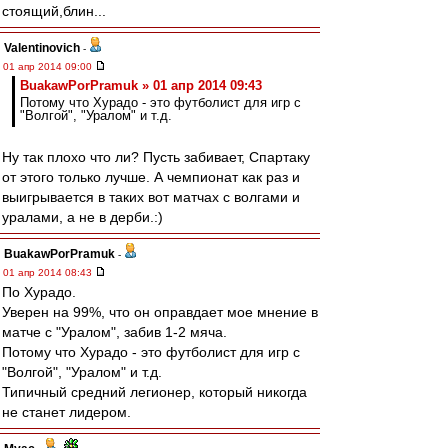
стоящий,блин...
Valentinovich
-
01 апр 2014 09:00
BuakawPorPramuk » 01 апр 2014 09:43
Потому что Хурадо - это футболист для игр с
"Волгой", "Уралом" и т.д.
Ну так плохо что ли? Пусть забивает, Спартаку
от этого только лучше. А чемпионат как раз и
выигрывается в таких вот матчах с волгами и
уралами, а не в дерби.:)
BuakawPorPramuk
-
01 апр 2014 08:43
По Хурадо.
Уверен на 99%, что он оправдает мое мнение в
матче с "Уралом", забив 1-2 мяча.
Потому что Хурадо - это футболист для игр с
"Волгой", "Уралом" и т.д.
Типичный средний легионер, который никогда
не станет лидером.