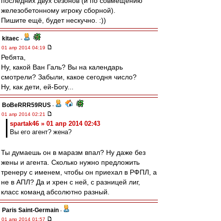
последних двух сезонов (и по совмещению
железобетонному игроку сборной).
Пишите ещё, будет нескучно. :))
kitaec
-
01 апр 2014 04:19
Ребята,
Ну, какой Ван Галь? Вы на календарь
смотрели? Забыли, какое сегодня число?
Ну, как дети, ей-Богу...
BoBeRRR59RUS
-
01 апр 2014 02:21
spartak46 » 01 апр 2014 02:43
Вы его агент? жена?
Ты думаешь он в маразм впал? Ну даже без
жены и агента. Сколько нужно предложить
тренеру с именем, чтобы он приехал в РФПЛ, а
не в АПЛ? Да и хрен с ней, с разницей лиг,
класс команд абсолютно разный.
Paris Saint-Germain
-
01 апр 2014 01:57