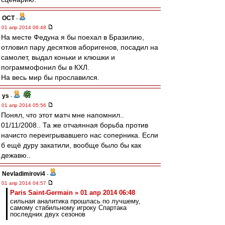
ОСТ
-
01 апр 2014 06:48
На месте Федуна я бы поехал в Бразилию,
отловил пару десятков аборигенов, посадил на
самолет, выдал коньки и клюшки и
пограммофонил бы в КХЛ.
На весь мир бы прославился.
ys
-
01 апр 2014 05:56
Понял, что этот матч мне напомнил..
01/11/2008.. Та же отчаянная борьба против
начисто переигрывавшего нас соперника. Если
б ещё дуру закатили, вообще было бы как
дежавю..
Nevladimirovi4
-
01 апр 2014 04:57
Paris Saint-Germain » 01 апр 2014 06:48
сильная аналитика прошлась по лучшему,
самому стабильному игроку Спартака
последних двух сезонов