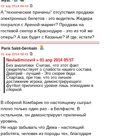
Myac
-
01 апр 2014 08:43
А "технические причины" отсутствия продажи
электронных билетов - это водитель Жедера
посрался с Ареной-маркет? Продажа на
гостевой сектор в Краснодаре - это из той же
оперы? А как будет с Казанью? И где, кстати?
Paris Saint-Germain
-
01 апр 2014 08:41
Nevladimirovi4 » 01 апр 2014 05:57
Без аналитики: Считаю, что этот факт
свидетельствует о слабости нашего состава.
Дмитрий - лучший - Это скорее беда
Спартака, при том, что это личное
достижение игрока, демонстрирующего
футбол приличного уровня лишь эпизодами в
сборной.
В сборной Комбарик по настоящему сыграл
плохо только один раз - в Белфасте. В
остальном, он демонстрирует приличный
уровень.
Не надо забывать что Дима - настоящий
работяга, человек из породы тех, благодаря