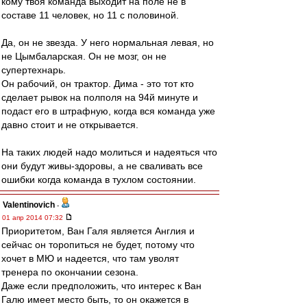
кому твоя команда выходит на поле не в
составе 11 человек, но 11 с половиной.
Да, он не звезда. У него нормальная левая, но
не Цымбаларская. Он не мозг, он не
супертехнарь.
Он рабочий, он трактор. Дима - это тот кто
сделает рывок на полполя на 94й минуте и
подаст его в штрафную, когда вся команда уже
давно стоит и не открывается.
На таких людей надо молиться и надеяться что
они будут живы-здоровы, а не сваливать все
ошибки когда команда в тухлом состоянии.
Valentinovich
-
01 апр 2014 07:32
Приоритетом, Ван Галя является Англия и
сейчас он торопиться не будет, потому что
хочет в МЮ и надеется, что там уволят
тренера по окончании сезона.
Даже если предположить, что интерес к Ван
Галю имеет место быть, то он окажется в