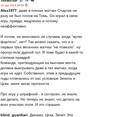
Лохматый
-
01 апр 2014 09:58
Alex1977
, даже в плохих матчах Спартак ни
разу не был похож на Томь. Он играл в свою
игру, правда, медленно и потому
неэффективно.
И потом, не многовато ли случаев, когда "жутко
фартило", нет? Так можно сказать, что и в
первых трех весенних матчах "не повезло", ну
пропустили дурной гол. И тоже будет в какой-то
степени правдой.
Команда, претендующая на высокие места,
должна выигрывать даже в тех матчах, когда
игра не идет. Собственно, этим в предыдущие
годы отличались от нас условные Зениты и
Цски, имея запас прочности.
Про игру у штрафной - я согласен, не знали,
как делать. Но теперь не знают, что делать на
всех участках поля. И это страшно.
blind_guardian
, Динамо, Цска, Зенит. Это