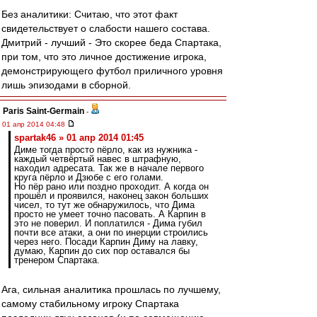
Без аналитики: Считаю, что этот факт
свидетельствует о слабости нашего состава.
Дмитрий - лучший - Это скорее беда Спартака,
при том, что это личное достижение игрока,
демонстрирующего футбол приличного уровня
лишь эпизодами в сборной.
Paris Saint-Germain
-
01 апр 2014 04:48
spartak46 » 01 апр 2014 01:45
Диме тогда просто пёрло, как из нужника -
каждый четвёртый навес в штрафную,
находил адресата. Так же в начале первого
круга пёрло и Дзюбе с его голами.
Но пёр рано или поздно проходит. А когда он
прошёл и проявился, наконец закон больших
чисел, то тут же обнаружилось, что Дима
просто не умеет точно пасовать. А Карпин в
это не поверил. И поплатился - Дима губил
почти все атаки, а они по инерции строились
через него. Посади Карпин Диму на лавку,
думаю, Карпин до сих пор оставался бы
тренером Спартака.
Ага, сильная аналитика прошлась по лучшему,
самому стабильному игроку Спартака