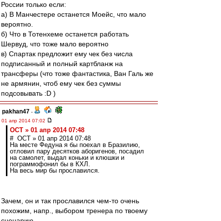
России только если:
а) В Манчестере останется Моейс, что мало
вероятно.
б) Что в Тотенхеме останется работать
Шервуд, что тоже мало вероятно
в) Спартак предложит ему чек без числа
подписанный и полный картбланж на
трансферы (что тоже фантастика, Ван Галь же
не армянин, чтоб ему чек без суммы
подсовывать :D )
pakhan47
-
01 апр 2014 07:02
ОСТ » 01 апр 2014 07:48
# ОСТ » 01 апр 2014 07:48
На месте Федуна я бы поехал в Бразилию,
отловил пару десятков аборигенов, посадил
на самолет, выдал коньки и клюшки и
пограммофонил бы в КХЛ.
На весь мир бы прославился.
Зачем, он и так прославился чем-то очень
похожим, напр., выбором тренера по твоему
сценарию.