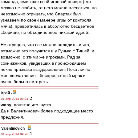
команда, имевшая свой игровой почерк (его
можно не любить, от него можно плеваться, но
невозможно отрицать, что Спартак был
узнаваем по своей манере игры от контроля
мяча), превратилась в абсолютно бесцветное
сборище, не объединенное никакой идеей.
Не отрицаю, что все можно наладить, и что,
возможно это получится и у Гунько с Тишей, и
возможно, с этими же игроками. Рад за
сокнижников, увидевших в происходящем
некие признаки выздоровления. Пока лично
мое впечатление - беспросветный мрак и
очень больно смотреть.
Край
-
01 апр 2014 09:24
wasy
, понятно,что шутка.
Да и Валентинович более подходящее место
предложил.
Valentinovich
-
01 апр 2014 09:20