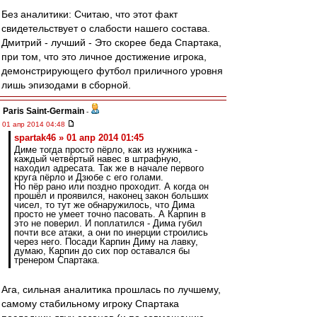
Без аналитики: Считаю, что этот факт
свидетельствует о слабости нашего состава.
Дмитрий - лучший - Это скорее беда Спартака,
при том, что это личное достижение игрока,
демонстрирующего футбол приличного уровня
лишь эпизодами в сборной.
Paris Saint-Germain
-
01 апр 2014 04:48
spartak46 » 01 апр 2014 01:45
Диме тогда просто пёрло, как из нужника -
каждый четвёртый навес в штрафную,
находил адресата. Так же в начале первого
круга пёрло и Дзюбе с его голами.
Но пёр рано или поздно проходит. А когда он
прошёл и проявился, наконец закон больших
чисел, то тут же обнаружилось, что Дима
просто не умеет точно пасовать. А Карпин в
это не поверил. И поплатился - Дима губил
почти все атаки, а они по инерции строились
через него. Посади Карпин Диму на лавку,
думаю, Карпин до сих пор оставался бы
тренером Спартака.
Ага, сильная аналитика прошлась по лучшему,
самому стабильному игроку Спартака