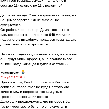
кому твоя команда выходит на поле не в
составе 11 человек, но 11 с половиной.
Да, он не звезда. У него нормальная левая, но
не Цымбаларская. Он не мозг, он не
супертехнарь.
Он рабочий, он трактор. Дима - это тот кто
сделает рывок на полполя на 94й минуте и
подаст его в штрафную, когда вся команда уже
давно стоит и не открывается.
На таких людей надо молиться и надеяться что
они будут живы-здоровы, а не сваливать все
ошибки когда команда в тухлом состоянии.
Valentinovich
-
01 апр 2014 07:32
Приоритетом, Ван Галя является Англия и
сейчас он торопиться не будет, потому что
хочет в МЮ и надеется, что там уволят
тренера по окончании сезона.
Даже если предположить, что интерес к Ван
Галю имеет место быть, то он окажется в