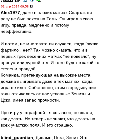
Лохматый
-
01 апр 2014 09:58
Alex1977
, даже в плохих матчах Спартак ни
разу не был похож на Томь. Он играл в свою
игру, правда, медленно и потому
неэффективно.
И потом, не многовато ли случаев, когда "жутко
фартило", нет? Так можно сказать, что и в
первых трех весенних матчах "не повезло", ну
пропустили дурной гол. И тоже будет в какой-то
степени правдой.
Команда, претендующая на высокие места,
должна выигрывать даже в тех матчах, когда
игра не идет. Собственно, этим в предыдущие
годы отличались от нас условные Зениты и
Цски, имея запас прочности.
Про игру у штрафной - я согласен, не знали,
как делать. Но теперь не знают, что делать на
всех участках поля. И это страшно.
blind_guardian
, Динамо, Цска, Зенит. Это