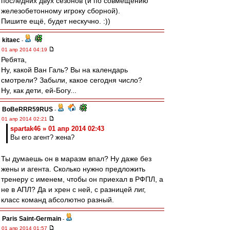
последних двух сезонов (и по совмещению
железобетонному игроку сборной).
Пишите ещё, будет нескучно. :))
kitaec
-
01 апр 2014 04:19
Ребята,
Ну, какой Ван Галь? Вы на календарь
смотрели? Забыли, какое сегодня число?
Ну, как дети, ей-Богу...
BoBeRRR59RUS
-
01 апр 2014 02:21
spartak46 » 01 апр 2014 02:43
Вы его агент? жена?
Ты думаешь он в маразм впал? Ну даже без
жены и агента. Сколько нужно предложить
тренеру с именем, чтобы он приехал в РФПЛ, а
не в АПЛ? Да и хрен с ней, с разницей лиг,
класс команд абсолютно разный.
Paris Saint-Germain
-
01 апр 2014 01:57