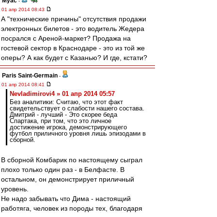
Myac
-
01 апр 2014 08:43
А "технические причины" отсутствия продажи
электронных билетов - это водитель Жедера
посрался с Ареной-маркет? Продажа на
гостевой сектор в Краснодаре - это из той же
оперы? А как будет с Казанью? И где, кстати?
Paris Saint-Germain
-
01 апр 2014 08:41
Nevladimirovi4 » 01 апр 2014 05:57
Без аналитики: Считаю, что этот факт
свидетельствует о слабости нашего состава.
Дмитрий - лучший - Это скорее беда
Спартака, при том, что это личное
достижение игрока, демонстрирующего
футбол приличного уровня лишь эпизодами в
сборной.
В сборной Комбарик по настоящему сыграл
плохо только один раз - в Белфасте. В
остальном, он демонстрирует приличный
уровень.
Не надо забывать что Дима - настоящий
работяга, человек из породы тех, благодаря