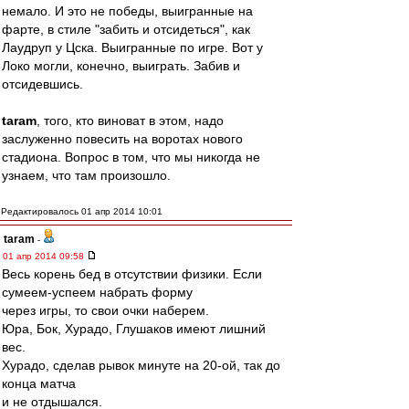
немало. И это не победы, выигранные на
фарте, в стиле "забить и отсидеться", как
Лаудруп у Цска. Выигранные по игре. Вот у
Локо могли, конечно, выиграть. Забив и
отсидевшись.
taram
, того, кто виноват в этом, надо
заслуженно повесить на воротах нового
стадиона. Вопрос в том, что мы никогда не
узнаем, что там произошло.
Редактировалось 01 апр 2014 10:01
taram
-
01 апр 2014 09:58
Весь корень бед в отсутствии физики. Если
сумеем-успеем набрать форму
через игры, то свои очки наберем.
Юра, Бок, Хурадо, Глушаков имеют лишний
вес.
Хурадо, сделав рывок минуте на 20-ой, так до
конца матча
и не отдышался.