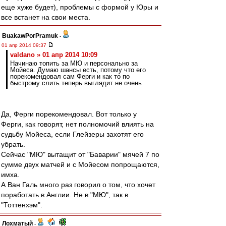
еще хуже будет), проблемы с формой у Юры и
все встанет на свои места.
BuakawPorPramuk
-
01 апр 2014 09:37
valdano » 01 апр 2014 10:09
Начинаю топить за МЮ и персонально за
Мойеса. Думаю шансы есть, потому что его
порекомендовал сам Ферги и как то по
быстрому слить теперь выглядит не очень
Да, Ферги порекомендовал. Вот только у
Ферги, как говорят, нет полномочий влиять на
судьбу Мойеса, если Глейзеры захотят его
убрать.
Сейчас "МЮ" вытащит от "Баварии" мячей 7 по
сумме двух матчей и с Мойесом попрощаются,
имха.
А Ван Галь много раз говорил о том, что хочет
поработать в Англии. Не в "МЮ", так в
"Тоттенхэм".
Лохматый
-