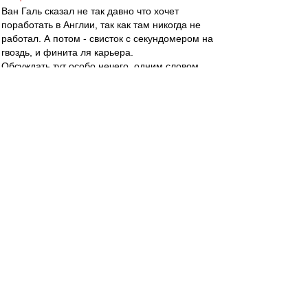
Ван Галь сказал не так давно что хочет
поработать в Англии, так как там никогда не
работал. А потом - свисток с секундомером на
гвоздь, и финита ля карьера.
Обсуждать тут особо нечего, одним словом.
spartak46
-
01 апр 2014 01:43
BoBeRRR59RUS » 01 апр 2014 02:59
...Да и при таких раскладах, меньше чем за
"червончик", он тупо не поедет...
Вы его агент? жена?
BoBeRRR59RUS
-
01 апр 2014 00:59
spartak46 » 01 апр 2014 01:53
Всё зависит от предложенного гонорара (если
вы помните новейшую историю): Как
говаривали "шестидесятники", "гонорар - не
гонорея, получай его скорее!".
Луи не того уровня тренер, чтобы тупо ехать за
баблом. Да и при таких раскладах, меньше чем