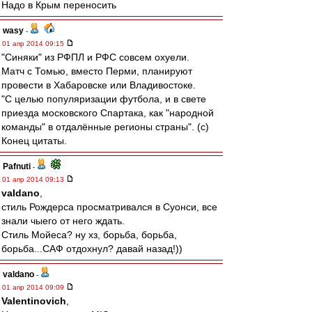
Надо в Крым переносить
wasy
-
01 апр 2014 09:15
"Синяки" из РФПЛ и РФС совсем охуели.
Матч с Томью, вместо Перми, планируют
провести в Хабаровске или Владивостоке.
"С целью популяризации футбола, и в свете
приезда московского Спартака, как "народной
команды" в отдалённые регионы страны". (с)
Конец цитаты.
Pafnuti
-
01 апр 2014 09:13
valdano
,
стиль Рождерса просматривался в Суонси, все
знали чыего от него ждать.
Стиль Мойеса? ну хз, борьба, борьба,
борьба...САФ отдохнул? давай назад!))
valdano
-
01 апр 2014 09:09
Valentinovich
,