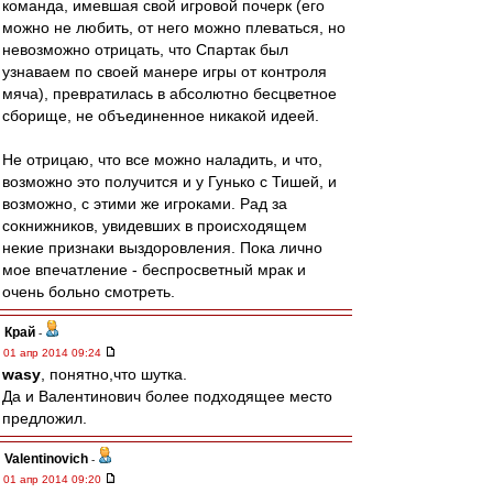
команда, имевшая свой игровой почерк (его
можно не любить, от него можно плеваться, но
невозможно отрицать, что Спартак был
узнаваем по своей манере игры от контроля
мяча), превратилась в абсолютно бесцветное
сборище, не объединенное никакой идеей.
Не отрицаю, что все можно наладить, и что,
возможно это получится и у Гунько с Тишей, и
возможно, с этими же игроками. Рад за
сокнижников, увидевших в происходящем
некие признаки выздоровления. Пока лично
мое впечатление - беспросветный мрак и
очень больно смотреть.
Край
-
01 апр 2014 09:24
wasy
, понятно,что шутка.
Да и Валентинович более подходящее место
предложил.
Valentinovich
-
01 апр 2014 09:20