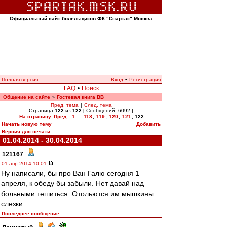
Официальный сайт болельщиков ФК "Спартак" Москва
Полная версия
Вход
•
Регистрация
FAQ
•
Поиск
Общение на сайте
Гостевая книга ВВ
»
Пред. тема
|
След. тема
Страница
122
из
122
[ Сообщений: 6092 ]
На страницу
Пред.
1
...
118
,
119
,
120
,
121
,
122
Начать новую тему
Добавить
Версия для печати
01.04.2014 - 30.04.2014
121167
-
01 апр 2014 10:01
Ну написали, бы про Ван Галю сегодня 1
апреля, к обеду бы забыли. Нет давай над
больными тешиться. Отольются им мышкины
слезки.
Последнее сообщение