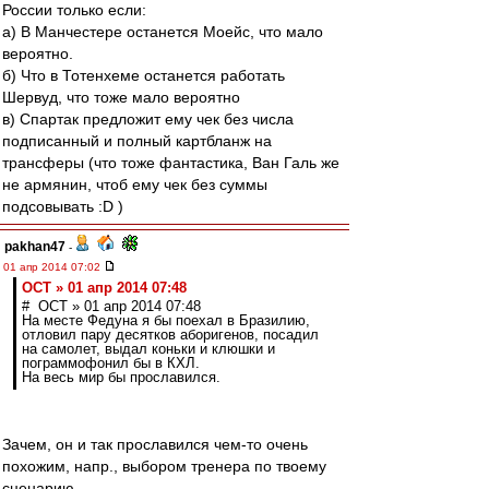
России только если:
а) В Манчестере останется Моейс, что мало
вероятно.
б) Что в Тотенхеме останется работать
Шервуд, что тоже мало вероятно
в) Спартак предложит ему чек без числа
подписанный и полный картбланж на
трансферы (что тоже фантастика, Ван Галь же
не армянин, чтоб ему чек без суммы
подсовывать :D )
pakhan47
-
01 апр 2014 07:02
ОСТ » 01 апр 2014 07:48
# ОСТ » 01 апр 2014 07:48
На месте Федуна я бы поехал в Бразилию,
отловил пару десятков аборигенов, посадил
на самолет, выдал коньки и клюшки и
пограммофонил бы в КХЛ.
На весь мир бы прославился.
Зачем, он и так прославился чем-то очень
похожим, напр., выбором тренера по твоему
сценарию.