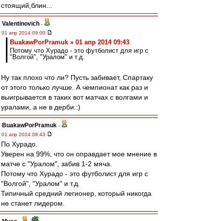
стоящий,блин...
Valentinovich
-
01 апр 2014 09:00
BuakawPorPramuk » 01 апр 2014 09:43
Потому что Хурадо - это футболист для игр с
"Волгой", "Уралом" и т.д.
Ну так плохо что ли? Пусть забивает, Спартаку
от этого только лучше. А чемпионат как раз и
выигрывается в таких вот матчах с волгами и
уралами, а не в дерби.:)
BuakawPorPramuk
-
01 апр 2014 08:43
По Хурадо.
Уверен на 99%, что он оправдает мое мнение в
матче с "Уралом", забив 1-2 мяча.
Потому что Хурадо - это футболист для игр с
"Волгой", "Уралом" и т.д.
Типичный средний легионер, который никогда
не станет лидером.