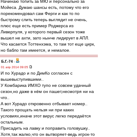
Начинаю топить за МЮ и персонально за
Мойеса. Думаю шансы есть, потому что его
порекомендовал сам Ферги и как то по
быстрому слить теперь выглядит не очень,
плюс еще есть пример Роджерса из
Ливерпуля, у которого первый сезон тоже
вышел не ахти, зато нынче лидирует в АПЛ.
Что касается Тоттенхэма, то там тот еще цирк,
но бабло там имеется, и немалое.
Б.Г.-74
-
01 апр 2014 09:05
И по Хурадо и по ДимКо согласен с
вышевыступившими..
У Комбарика ИМХО тупо не совсем удачный
сезон,но даже в нём он пашет,несмотря ни на
что..
А вот Хурадо откровенно отбывает номер..
Такого прощать нельзя ни при каких
условиях,иначе этот вирус легко передаётся
остальным.
Присадить на лавку и поправить головушку..
Хотя,так жалко,что он вытворяет-ведь игрок-то