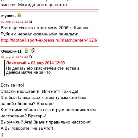
вылезет Макгиди или еще кто-то.
myums
-
02 апр 2014 11:44
Вот еще ссылка на тот матч 2006 г Шинник -
Рубин с нереализованными пенальти:
http://football.sport-express.ru/matchcenter/4623/
Очкарик-11
-
02 апр 2014 11:44
Лохматый » 02 апр 2014 12:09
Но делать его спасителем отечества в
данном матче не за что.
Есть за что!
Спасли нас штанги! Или нет? Таки да!
Кто был ближе всех к этим тупым столбам
нашей обороны? Вратарь!
Кто с ними общался всю игру и настраивал им
настроение? Вратарь!
Выручили? Ага! Значит правильно настроил!
А Вы говорите "не за что"!
:)