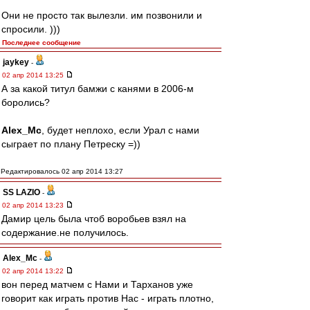
Они не просто так вылезли. им позвонили и
спросили. )))
Последнее сообщение
jaykey
-
02 апр 2014 13:25
А за какой титул бамжи с канями в 2006-м
боролись?
Alex_Mc
, будет неплохо, если Урал с нами
сыграет по плану Петреску =))
Редактировалось 02 апр 2014 13:27
SS LAZIO
-
02 апр 2014 13:23
Дамир цель была чтоб воробьев взял на
содержание.не получилось.
Alex_Mc
-
02 апр 2014 13:22
вон перед матчем с Нами и Тарханов уже
говорит как играть против Нас - играть плотно,