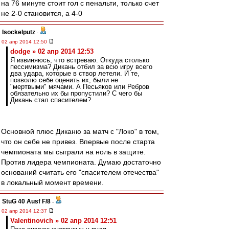
на 76 минуте стоит гол с пенальти, только счет
не 2-0 становится, а 4-0
Isockelputz
-
02 апр 2014 12:50
dodge » 02 апр 2014 12:53
Я извиняюсь, что встреваю. Откуда столько
пессимизма? Дикань отбил за всю игру всего
два удара, которые в створ летели. И те,
позволю себе оценить их, были не
"мертвыми" мячами. А Песьяков или Ребров
обязательно их бы пропустили? С чего бы
Дикань стал спасителем?
Основной плюс Диканю за матч с "Локо" в том,
что он себе не привез. Впервые после старта
чемпионата мы сыграли на ноль в защите.
Против лидера чемпионата. Думаю достаточно
оснований считать его "спасителем отечества"
в локальный момент времени.
StuG 40 Ausf F/8
-
02 апр 2014 12:37
Valentinovich » 02 апр 2014 12:51