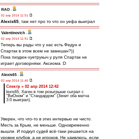
RAO
-
02 апр 2014 11:51
Alexis65
, там нет про то что он уефа выиграл
Valentinovich
-
02 апр 2014 11:51
Теперь вы рады что у нас есть Федун и
Спартак в этом всем не замешан?))
Пока пиздюк-хуетрукыч у руля Спартак не
играет договорняки. Аксиома :D
Alexis65
-
02 апр 2014 11:46
Спектр » 02 апр 2014 12:42
lexis65, Хаген в том розыгрыше сыграл с
"ВиОном" и "Стандардом" (Зенит оба матча
3:0 выиграл).
Уверен, что что-то в этих интервью не чисто.
Месть за Крым, не меньше. Одновременно
вышли. И подкуп судей всё-таки решается на
уровне клубов, а не игроков. Не удивлюсь. если