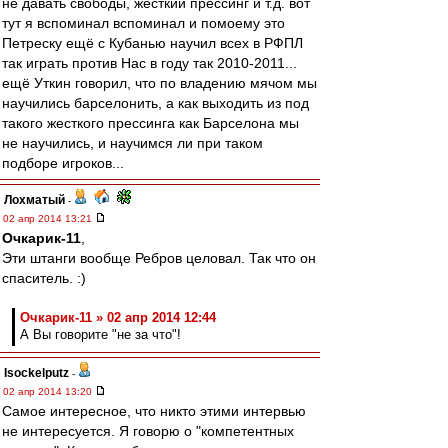
не давать свободы, жесткий прессинг и т.д. вот
тут я вспоминал вспоминал и помоему это
Петреску ещё с Кубанью научил всех в РФПЛ
так играть против Нас в году так 2010-2011...
ещё Уткин говорил, что по владению мячом мы
научились барселонить, а как выходить из под
такого жесткого прессинга как Барселона мы
не научились, и научимся ли при таком
подборе игроков...
Лохматый
-
02 апр 2014 13:21
Очкарик-11
,
Эти штанги вообще Ребров целовал. Так что он
спаситель. :)
Очкарик-11 » 02 апр 2014 12:44
А Вы говорите "не за что"!
Isockelputz
-
02 апр 2014 13:20
Самое интересное, что никто этими интервью
не интересуется. Я говорю о "компетентных