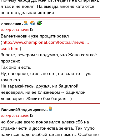
Почему народ должен был ездить на Спартак-2
я так и не понял. На выезда многие катаются,
но это отдельная история.
словесник
-
02 апр 2014 13:08
Валентинович уже процитировал
(
http://www.championat.com/football/news ...
cseti.html
).
Знаете, вечером я подумал, что Жано сам всё
прояснит.
Так оно и есть.
Ну, наверное, стиль не его, но воля-то -- уж
точно его.
Не заражайтесь, друзья, ни бациллой
недоверия, ни её близнецом -- бациллой
легковерия. Живите без бацилл :-).
ВасилийВладимирович
-
02 апр 2014 13:05
но больше всего понравился алексис56 на
страже чести и достоинства зенита. Так глупо
палиться надо особый талант иметь. Особенно