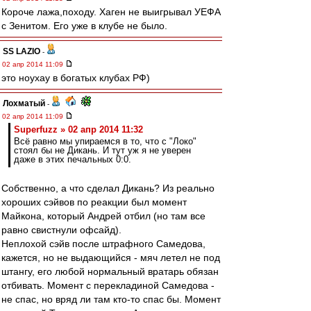
Короче лажа,походу. Хаген не выигрывал УЕФА
с Зенитом. Его уже в клубе не было.
SS LAZIO
-
02 апр 2014 11:09
это ноухау в богатых клубах РФ)
Лохматый
-
02 апр 2014 11:09
Superfuzz » 02 апр 2014 11:32
Всё равно мы упираемся в то, что с "Локо"
стоял бы не Дикань. И тут уж я не уверен
даже в этих печальных 0:0.
Собственно, а что сделал Дикань? Из реально
хороших сэйвов по реакции был момент
Майкона, который Андрей отбил (но там все
равно свистнули офсайд).
Неплохой сэйв после штрафного Самедова,
кажется, но не выдающийся - мяч летел не под
штангу, его любой нормальный вратарь обязан
отбивать. Момент с перекладиной Самедова -
не спас, но вряд ли там кто-то спас бы. Момент