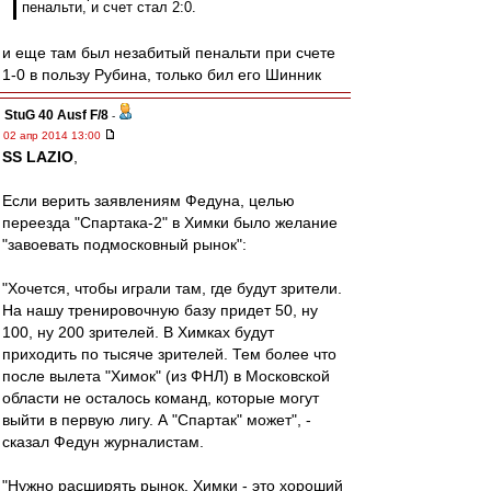
пенальти, и счет стал 2:0.
и еще там был незабитый пенальти при счете
1-0 в пользу Рубина, только бил его Шинник
StuG 40 Ausf F/8
-
02 апр 2014 13:00
SS LAZIO
,
Если верить заявлениям Федуна, целью
переезда "Спартака-2" в Химки было желание
"завоевать подмосковный рынок":
"Хочется, чтобы играли там, где будут зрители.
На нашу тренировочную базу придет 50, ну
100, ну 200 зрителей. В Химках будут
приходить по тысяче зрителей. Тем более что
после вылета "Химок" (из ФНЛ) в Московской
области не осталось команд, которые могут
выйти в первую лигу. А "Спартак" может", -
сказал Федун журналистам.
"Нужно расширять рынок. Химки - это хороший