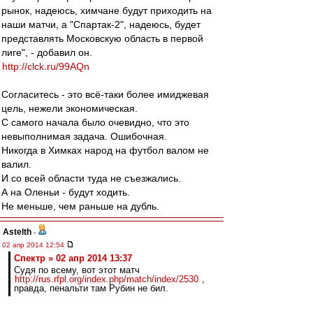
рынок, надеюсь, химчане будут приходить на
наши матчи, а "Спартак-2", надеюсь, будет
представлять Московскую область в первой
лиге", - добавил он.
http://clck.ru/99AQn
Согласитесь - это всё-таки более имиджевая
цель, нежели экономическая.
С самого начала было очевидно, что это
невыполнимая задача. Ошибочная.
Никогда в Химках народ на футбол валом не
валил.
И со всей области туда не съезжались.
А на Оленьи - будут ходить.
Не меньше, чем раньше на дубль.
Astelth
-
02 апр 2014 12:54
Спектр » 02 апр 2014 13:37
Судя по всему, вот этот матч
http://rus.rfpl.org/index.php/match/index/2530
,
правда, пенальти там Рубин не бил.