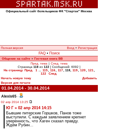
Официальный сайт болельщиков ФК "Спартак" Москва
Полная версия
Вход
•
Регистрация
FAQ
•
Поиск
Общение на сайте
Гостевая книга ВВ
»
Пред. тема
|
След. тема
Страница
118
из
122
[ Сообщений: 6092 ]
На страницу
Пред.
1
...
115
,
116
,
117
,
118
,
119
,
120
,
121
,
122
След.
Начать новую тему
Добавить
Версия для печати
01.04.2014 - 30.04.2014
Alexis65
-
02 апр 2014 13:25
Ю Г » 02 апр 2014 14:15
Бывшие питерские Горшков, Панов тоже
выступили. С каждым заявлением крепнет
уверенность, что Хаген сказал правду.
Ждём Рубин...