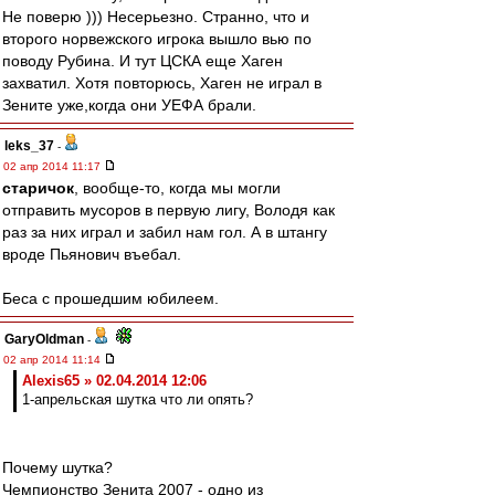
Не поверю ))) Несерьезно. Странно, что и
второго норвежского игрока вышло вью по
поводу Рубина. И тут ЦСКА еще Хаген
захватил. Хотя повторюсь, Хаген не играл в
Зените уже,когда они УЕФА брали.
leks_37
-
02 апр 2014 11:17
старичок
, вообще-то, когда мы могли
отправить мусоров в первую лигу, Володя как
раз за них играл и забил нам гол. А в штангу
вроде Пьянович въебал.
Беса с прошедшим юбилеем.
GaryOldman
-
02 апр 2014 11:14
Alexis65 » 02.04.2014 12:06
1-апрельская шутка что ли опять?
Почему шутка?
Чемпионство Зенита 2007 - одно из