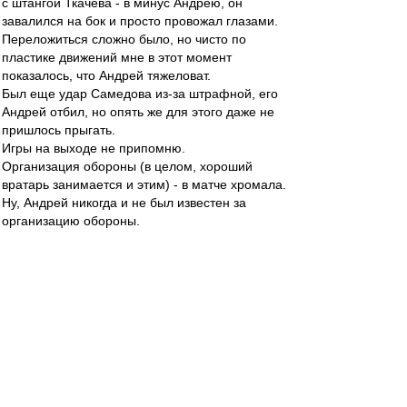
с штангой Ткачева - в минус Андрею, он
завалился на бок и просто провожал глазами.
Переложиться сложно было, но чисто по
пластике движений мне в этот момент
показалось, что Андрей тяжеловат.
Был еще удар Самедова из-за штрафной, его
Андрей отбил, но опять же для этого даже не
пришлось прыгать.
Игры на выходе не припомню.
Организация обороны (в целом, хороший
вратарь занимается и этим) - в матче хромала.
Ну, Андрей никогда и не был известен за
организацию обороны.
Так что это очередной миф. Андрей не привез,
и сыграл в целом хорошо, это здорово. Но
делать его спасителем отечества в данном
матче не за что.
brd » 02 апр 2014 11:53
все(!!!) остальные весенние начала
чемпионатов команды Карпина проваливали.