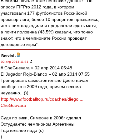
В самом начале тоже неплохие данные: "По
опросу FIFPro 2012 года, в котором
участвовали 177 футболистов Российской
премьер-лиги, более 10 процентов признались,
что к ним подходили и предлагали сдать матч,
а почти половина (43.5%) сказали, что точно
знают, что в чемпионате России проводят
договорные игры".
Berzini
-
02 апр 2014 11:31
# CheGuevara » 02 апр 2014 05:48
El Jugador Rojo-Blanco » 02 апр 2014 07:55
Тренировать самостоятельно Диего начал
вообще то с 2009 года, причем весьма
неудачно...)))
http://www.footballtop.ru/coaches/diego ...
CheGuevara
Судя по вики, Симеоне в 2006г сделал
Эстудиантес чемпионом Аргентины.
Тщательнее надо (с)
)