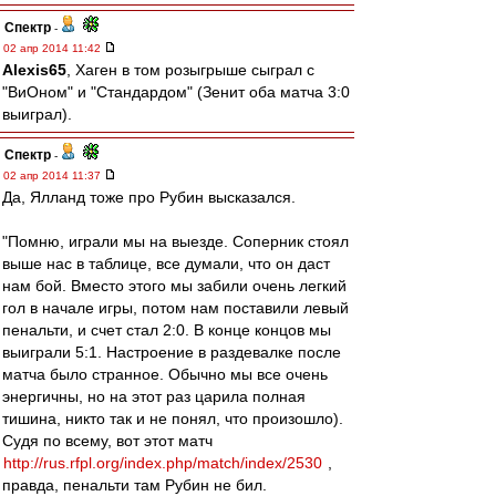
Спектр
-
02 апр 2014 11:42
Alexis65
, Хаген в том розыгрыше сыграл с
"ВиОном" и "Стандардом" (Зенит оба матча 3:0
выиграл).
Спектр
-
02 апр 2014 11:37
Да, Ялланд тоже про Рубин высказался.
"Помню, играли мы на выезде. Соперник стоял
выше нас в таблице, все думали, что он даст
нам бой. Вместо этого мы забили очень легкий
гол в начале игры, потом нам поставили левый
пенальти, и счет стал 2:0. В конце концов мы
выиграли 5:1. Настроение в раздевалке после
матча было странное. Обычно мы все очень
энергичны, но на этот раз царила полная
тишина, никто так и не понял, что произошло).
Судя по всему, вот этот матч
http://rus.rfpl.org/index.php/match/index/2530
,
правда, пенальти там Рубин не бил.