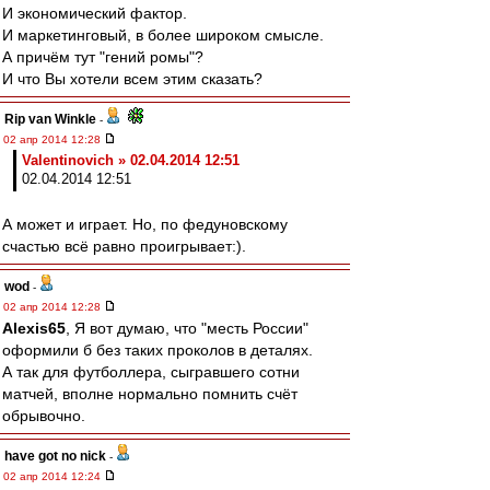
И экономический фактор.
И маркетинговый, в более широком смысле.
А причём тут "гений ромы"?
И что Вы хотели всем этим сказать?
Rip van Winkle
-
02 апр 2014 12:28
Valentinovich » 02.04.2014 12:51
02.04.2014 12:51
А может и играет. Но, по федуновскому
счастью всё равно проигрывает:).
wod
-
02 апр 2014 12:28
Alexis65
, Я вот думаю, что "месть России"
оформили б без таких проколов в деталях.
А так для футболлера, сыгравшего сотни
матчей, вполне нормально помнить счёт
обрывочно.
have got no nick
-
02 апр 2014 12:24