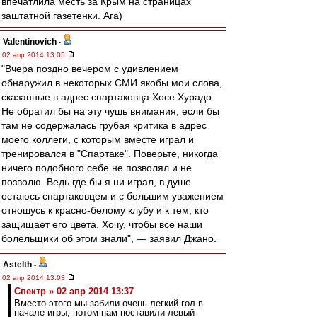
впечатлила месть за Крым на страницах
заштатной газетенки. Ага)
Valentinovich
-
02 апр 2014 13:05
"Вчера поздно вечером с удивлением
обнаружил в некоторых СМИ якобы мои слова,
сказанные в адрес спартаковца Хосе Хурадо.
Не обратил бы на эту чушь внимания, если бы
там не содержалась грубая критика в адрес
моего коллеги, с которым вместе играл и
тренировался в "Спартаке". Поверьте, никогда
ничего подобного себе не позволял и не
позволю. Ведь где бы я ни играл, в душе
остаюсь спартаковцем и с большим уважением
отношусь к красно-белому клубу и к тем, кто
защищает его цвета. Хочу, чтобы все наши
болельщики об этом знали", — заявил Джано.
Astelth
-
02 апр 2014 13:03
Спектр » 02 апр 2014 13:37
Вместо этого мы забили очень легкий гол в
начале игры, потом нам поставили левый