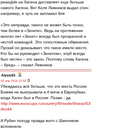
реакцЫя на Хагена доставляет еще больше
самого Хагена. Вот Коля Левников выдал спич
например, я чуть не заплакал бля:
«Это неправда, такого не может быть точно,
тем более в «Зените». Ведь на протяжении
многих лет «Зенит» всегда был прозрачной и
чистой командой. Это голословные обвинения.
Пускай он доказывает, что такое имело место.
Кто бы ни руководил «Зенитом», клуб всегда
был честен – это закон. Поэтому слова Хагена
– бред», – сказал Левников.
Alexis65
-
02 апр 2014 12:02
Убеждаюсь всё больше, что это месть России.
Бомжи не выигрывали в 4 мяча в Еврокубках,
когда Хаген был в России. Позже - да.
http://www.eurocups.ru/country/9/mode/4/seas/53
/#ct44
А Рубин походу правда матч с Шинником
вспомнили.