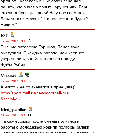
органах". Казалось бы, человек ясно дал
понять, что знает о явных нарушениях. Бери
его за жабры - да треси! Но у нас всем пох...
Ловчев так и сказал: "Что после этого будет?
Ничего."
Ю Г
-
02 апр 2014 13:15
Бывшие питерские Горшков, Панов тоже
выступили. С каждым заявлением крепнет
уверенность, что Хаген сказал правду.
Ждём Рубин...
Vinograd
-
02 апр 2014 13:13
А никто и не сомневался в принципе))
http://sport.mail.ru/news/football-rus- ...
&social=vk
blind_guardian
-
02 апр 2014 13:11
На сами Химки после смены политики и
работы с молодёжью ходили полторы калеки.