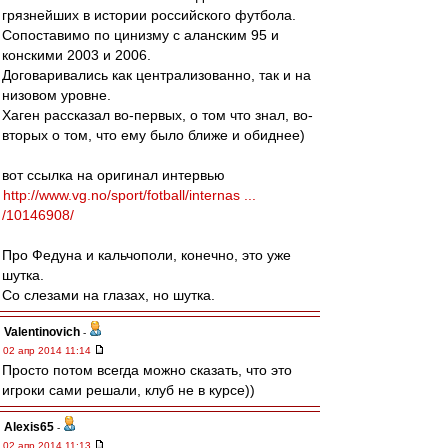
грязнейших в истории российского футбола.
Сопоставимо по цинизму с аланским 95 и
конскими 2003 и 2006.
Договаривались как централизованно, так и на
низовом уровне.
Хаген рассказал во-первых, о том что знал, во-
вторых о том, что ему было ближе и обиднее)
вот ссылка на оригинал интервью
http://www.vg.no/sport/fotball/internas ...
/10146908/
Про Федуна и кальчополи, конечно, это уже
шутка.
Со слезами на глазах, но шутка.
Valentinovich
-
02 апр 2014 11:14
Просто потом всегда можно сказать, что это
игроки сами решали, клуб не в курсе))
Alexis65
-
02 апр 2014 11:13