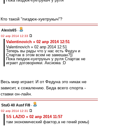
Пока пиздюк-хуетрукыч у руля
Кто такой "пиздюк-хуетрукыч"?
Alexis65
-
02 апр 2014 12:33
Valentinovich » 02 апр 2014 12:51
Valentinovich » 02 апр 2014 12:51
Теперь вы рады что у нас есть Федун и
Спартак в этом всем не замешан?))
Пока пиздюк-хуетрукыч у руля Спартак не
играет договорняки. Аксиома :D
Весь мир играет. И от Федуна это никак не
зависит, к сожалению. Беда всего спорта -
ставки он-лайн.
StuG 40 Ausf F/8
-
02 апр 2014 12:31
SS LAZIO » 02 апр 2014 11:57
там экономический фактор,а не гений ромы)