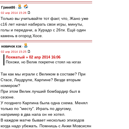
Гриня86
-
02 апр 2014 15:26
Только вы учитывайте тот факт, что, Жано уже
с16 лет начал набирать свои игры, минуты,
голы и передачи, а Хурадо с 26ти. Ещё один
камень в огород Хосе.
новичок хзк
-
02 апр 2014 15:25
Лохматый » 02 апр 2014 16:06
Похожи, но Велик покрепче стоял на ногах
Так как мы играли с Великом в составе? При
Стасе, Лаудрупе, Карпине? Везде вторым
номером?
При этом Велик лучший бомбардир был в
сезоне.
У позднего Карпина была одна схема. Менял
только по "месту". Играть по другому,
например в два напа он не хотел.
В каждом матче бывает несколько эпизодов
когда надо убежать. Помнишь с Анжи Мовсисян