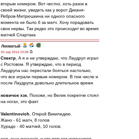
вторым номером. Вот честно, хоть разок в
своей жизни, увидеть как у ворот Диканя-
Ребров-Митрюшкина ни одного опасного
момента не было б за матч. Хочу порадовать
свои нервы. Так редко это происходит во время
матчей Спартака
Лохматый
-
02 апр 2014 15:06
Спектр
, А я и не утверждаю, что Лаудруп играл
с Ростовом. Я утверждаю, что в период
Лаудрупа нас перестали бояться настолько,
что все играли первым номером. В том числе и
после Лаудрупа довольно длительное время.
новичок хзк
, Похожи, но Велик покрепче стоял
на ногах, это факт.
Valentinovich
, Открой Википедию.
Жано - 61 матч, 8 голов
Хурадо - 40 матчей, 10 голов.
есть еще маччасть и сто пятьсот источников