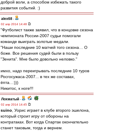
доброй воли, а способом избежать такого
развития событий. :)
alex68
-
02 апр 2014 14:48
"Футболист также заявил, что в концовке сезона
чемпионата России-2007 судьи помогали
команде выиграть золотые медали.
"Наши последние 10 матчей того сезона… О
боже. Все решения судей были в пользу
"Зенита". Мне было довольно неловко."
имхо, надо переигрывать последние 10 туров
Росгосужаса-2007... в тех же составах,
ёпта...:)))
Никитос, к ноге!!!
Лохматый
-
02 апр 2014 14:45
suino
, Уорис играет в клубе второго эшелона,
который строит игру от обороны на
контратаках. Вот когда Спартак окончательно
станет таковым, тогда и вернем.