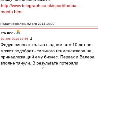
http://www.telegraph.co.uk/sport/footba ...
month.html
Редактировалось 02 апр 2014 14:00
r.w.ace
-
02 апр 2014 13:56
Федун виноват только в одном, что 10 лет не
может подобрать сильного генменеджера на
принадлежащий ему бизнес. Первак и Валера
вполне тянули. В результате потеряли
хорошего гендира и 5 лет с нетренером.
Жентяй
-
02 апр 2014 13:50
Джано заявил, что не оскорблял Хурадо в
соцсети
Полузащитник "Ростова" Джано в беседе с
корреспондентом "Чемпионата" заявил, что с
удивлением обнаружил в СМИ якобы его
слова, оскорбляющие Хосе Хурадо. Напомним,
что в ростовском клубе грузинский легионер
находится в аренде, а права на игрока