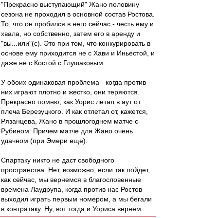
"Прекрасно выступающий" Жано половину
сезона не проходил в основной состав Ростова.
То, что он пробился в него сейчас - честь ему и
хвала, но собственно, затем его в аренду и
"вы...или"(с). Это при том, что конкурировать в
основе ему приходится не с Хави и Иньестой, и
даже не с Костой с Глушаковым.
У обоих одинаковая проблема - когда против
них играют плотно и жестко, они теряются.
Прекрасно помню, как Уорис летал в аут от
плеча Березуцкого. И как отлетал от, кажется,
Рязанцева, Жано в прошлогоднем матче с
Рубином. Причем матче для Жано очень
удачном (при Эмери еще).
Спартаку никто не даст свободного
пространства. Нет, возможно, если так пойдет,
как сейчас, мы вернемся в благословенные
времена Лаудрупа, когда против нас Ростов
выходил играть первым номером, а мы бегали
в контратаку. Ну, вот тогда и Уориса вернем.