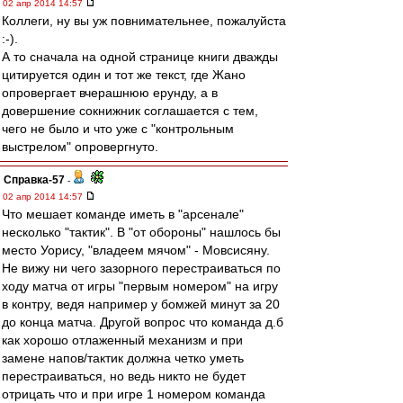
02 апр 2014 14:57
Коллеги, ну вы уж повнимательнее, пожалуйста
:-).
А то сначала на одной странице книги дважды
цитируется один и тот же текст, где Жано
опровергает вчерашнюю ерунду, а в
довершение сокнижник соглашается с тем,
чего не было и что уже с "контрольным
выстрелом" опровергнуто.
Справка-57
-
02 апр 2014 14:57
Что мешает команде иметь в "арсенале"
несколько "тактик". В "от обороны" нашлось бы
место Уорису, "владеем мячом" - Мовсисяну.
Не вижу ни чего зазорного перестраиваться по
ходу матча от игры "первым номером" на игру
в контру, ведя например у бомжей минут за 20
до конца матча. Другой вопрос что команда д.б
как хорошо отлаженный механизм и при
замене напов/тактик должна четко уметь
перестраиваться, но ведь никто не будет
отрицать что и при игре 1 номером команда