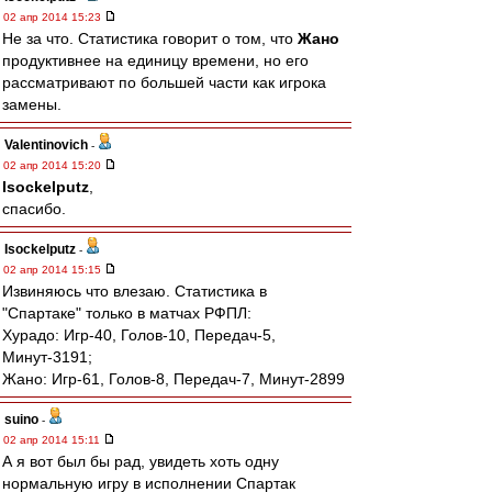
02 апр 2014 15:23
Не за что. Статистика говорит о том, что
Жано
продуктивнее на единицу времени, но его
рассматривают по большей части как игрока
замены.
Valentinovich
-
02 апр 2014 15:20
Isockelputz
,
спасибо.
Isockelputz
-
02 апр 2014 15:15
Извиняюсь что влезаю. Статистика в
"Спартаке" только в матчах РФПЛ:
Хурадо: Игр-40, Голов-10, Передач-5,
Минут-3191;
Жано: Игр-61, Голов-8, Передач-7, Минут-2899
suino
-
02 апр 2014 15:11
А я вот был бы рад, увидеть хоть одну
нормальную игру в исполнении Спартак