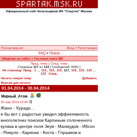
Официальный сайт болельщиков ФК "Спартак" Москва
Полная версия
Вход
•
Регистрация
FAQ
•
Поиск
Общение на сайте
Гостевая книга ВВ
»
Пред. тема
|
След. тема
Страница
117
из
122
[ Сообщений: 6092 ]
На страницу
Пред.
1
...
114
,
115
,
116
,
117
,
118
,
119
,
120
...
122
След.
Начать новую тему
Добавить
Версия для печати
01.04.2014 - 30.04.2014
Мирный_Атом
-
02 апр 2014 15:40
Жано - Хурадо...
я бы вот с радостью увидел эффективность
многолетних поисков Карпиным сплоченного
кулака в центре поля Зеув - Махмудов - Ибсон
- Ромуло - Кариока - Коста - Глушаков и