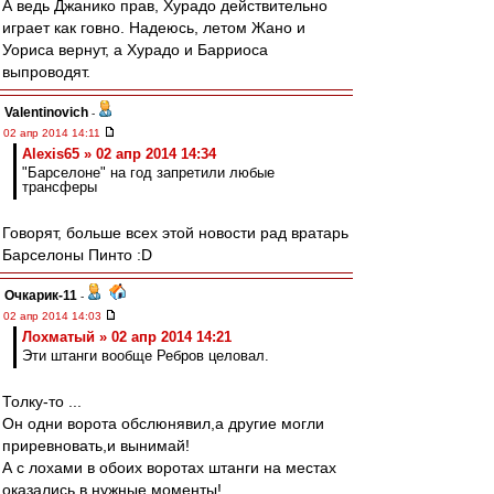
А ведь Джанико прав, Хурадо действительно
играет как говно. Надеюсь, летом Жано и
Уориса вернут, а Хурадо и Барриоса
выпроводят.
Valentinovich
-
02 апр 2014 14:11
Alexis65 » 02 апр 2014 14:34
"Барселоне" на год запретили любые
трансферы
Говорят, больше всех этой новости рад вратарь
Барселоны Пинто :D
Очкарик-11
-
02 апр 2014 14:03
Лохматый » 02 апр 2014 14:21
Эти штанги вообще Ребров целовал.
Толку-то ...
Он одни ворота обслюнявил,а другие могли
приревновать,и вынимай!
А с лохами в обоих воротах штанги на местах
оказались в нужные моменты!