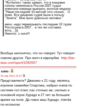
"Футболист также заявил, что в концовке
сезона чемпионата России-2007 судьи
помогали команде выиграть золотые медали.
"Наши последние 10 матчей того сезона… О
боже. Все решения судей были в пользу
"Зенита". Мне было довольно неловко."
имхо, надо переигрывать последние 10 туров
Росгосужаса-2007... в тех же составах,
ёпта...:)))
Никитос, к ноге!!!
Вообще непонятно, что он говорит. Тут говорит
совсем другое. Про матч в еврокубке.
http://itar-
tass.com/sport/1092557
suino
-
02 апр 2014 15:27
Представляете? Джанико к 21 году, являясь
игроком скамейки Спартака, набрал очков по
системе гол плюс пас столько же, сколько и
основной игрок Хурадо в 27 лет за большее
время на поле. Да говно ваш Хурадо, mierda
по-испански