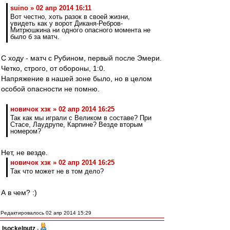
suino » 02 апр 2014 16:11
Вот честно, хоть разок в своей жизни,
увидеть как у ворот Диканя-Ребров-
Митрюшкина ни одного опасного момента не
было б за матч.
С ходу - матч с Рубином, первый после Эмери.
Четко, строго, от обороны, 1:0.
Напряжение в нашей зоне было, но в целом
особой опасности не помню.
новичок хзк » 02 апр 2014 16:25
Так как мы играли с Великом в составе? При
Стасе, Лаудрупе, Карпине? Везде вторым
номером?
Нет, не везде.
новичок хзк » 02 апр 2014 16:25
Так что может не в том дело?
А в чем? :)
Редактировалось 02 апр 2014 15:29
Isockelputz
-