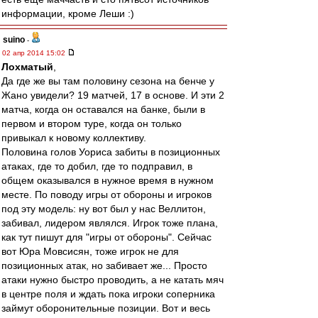
информации, кроме Леши :)
suino
-
02 апр 2014 15:02
Лохматый
,
Да где же вы там половину сезона на бенче у
Жано увидели? 19 матчей, 17 в основе. И эти 2
матча, когда он оставался на банке, были в
первом и втором туре, когда он только
привыкал к новому коллективу.
Половина голов Уориса забиты в позиционных
атаках, где то добил, где то подправил, в
общем оказывался в нужное время в нужном
месте. По поводу игры от обороны и игроков
под эту модель: ну вот был у нас Веллитон,
забивал, лидером являлся. Игрок тоже плана,
как тут пишут для "игры от обороны". Сейчас
вот Юра Мовсисян, тоже игрок не для
позиционных атак, но забивает же... Просто
атаки нужно быстро проводить, а не катать мяч
в центре поля и ждать пока игроки соперника
займут оборонительные позиции. Вот и весь