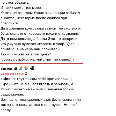
не смог убежать.
И таких моментов море.
Кстати не все голы Уорис во Франции забивал
в контре, некоторые после ошибок при
прессинге.
Да и хорошая контратака зависит не сколько от
бега, сколько от хорошего паса и открывания.
Да, а помнишь когда брали Эма, то говорили,
что у чувака чумовая скорость и удар. Удар
понятно, а на хера нам спринтер?
Так что может не в том дело?
(сори за сумбур, мелкий лупит по спине:) )
Лохматый
-
02 апр 2014 15:25
suino
, вот тут ты сам себе противоречишь.
Юре никто не мешает играть и забивать, а
Уорис сколько не выходил, вызывал только
раздражение.
Вот насчет позиционных атак Валансьена (или
как он там называется) я не в курсе. Не особо
слежу.