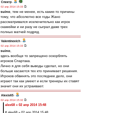
Спектр
-
02 апр 2014 15:33
suino
, тем не менее, есть какие-то причины
тому, что абсолютно все годы Жано
рассматривался исключительно как игрок
скамейки и ни разу не сыграл даже трех
полных матчей подряд.
Valentinovich
-
02 апр 2014 15:33
suino
,
здесь вообще то запрещено оскорблять
игроков Спартака.
Лично я для себя выводы сделал, но они
больше касаются тех кто принимает решения.
Игроков обвинять это последнее дело, они
играют так как умеют и если тренеры их ставят
значит они их устраивают.
Alexis65
-
02 апр 2014 15:32
alex68 » 02 апр 2014 15:48
# alex68 » 02 апр 2014 15:48