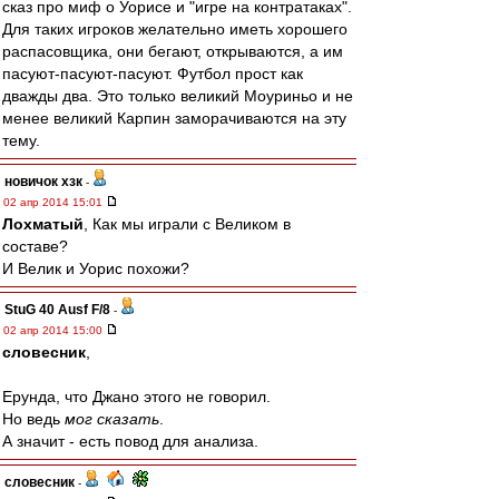
сказ про миф о Уорисе и "игре на контратаках".
Для таких игроков желательно иметь хорошего
распасовщика, они бегают, открываются, а им
пасуют-пасуют-пасуют. Футбол прост как
дважды два. Это только великий Моуриньо и не
менее великий Карпин заморачиваются на эту
тему.
новичок хзк
-
02 апр 2014 15:01
Лохматый
, Как мы играли с Великом в
составе?
И Велик и Уорис похожи?
StuG 40 Ausf F/8
-
02 апр 2014 15:00
словесник
,
Ерунда, что Джано этого не говорил.
Но ведь
мог сказать
.
А значит - есть повод для анализа.
словесник
-