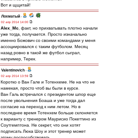
Вот и щщитай!
Лохматый
-
02 апр 2014 14:00
Alex_Mc
, факт, но прихватывать плотно начали
уже тогда, получается. Просто изначально
именно Божович со своими командами у меня
ассоциировался с таким футболом. Месяц
назад ровно в такой же футбол сыграл,
например, Терек.
Valentinovich
-
02 апр 2014 13:59
Коротко о Ван Гале и Тотенхеме. Не на что не
намекая, просто чтоб вы были в курсе.
Ван Галь встречался с президентом шпор еще
после увольнения Боаша и уже тогда дал
согласие на переход к ним летом. Но в
последнее время Тотенхем больше склоняется
к варианту с тренером Маурисио Покеттино из
Соутгемптона. Не секрет, что они хотят
подписать Люка Шоу и этот тренер может
этому поспособствовать.