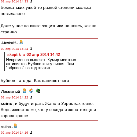
02 апр 2014 14:33
Бомжатских ушей-то разной степени сколько
повылазило
Даже у нас на книге защитники нашлись, как ни
странно.
Alexis65
-
02 апр 2014 14:24
-skeptik- » 02 апр 2014 14:42
Непременно вылезет. Кумир местных
активистов Бубнов книгу пишет. Там
"вбросов" на год хватит
Бубнов - это да. Как напишет чего...
Лохматый
-
02 апр 2014 14:22
suino
, и будут играть Жано и Уорис как говно.
Ведь известно же, что у соседа и жена толще и
корова краше.
suino
-
02 апр 2014 14:16