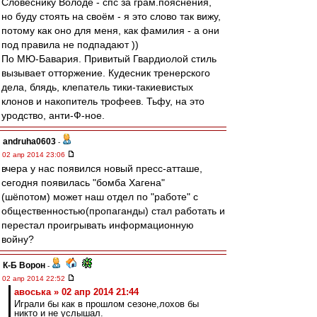
Словеснику Володе - спс за грам.пояснения,
но буду стоять на своём - я это слово так вижу,
потому как оно для меня, как фамилия - а они
под правила не подпадают ))
По МЮ-Бавария. Привитый Гвардиолой стиль
вызывает отторжение. Кудесник тренерского
дела, блядь, клепатель тики-такиевистых
клонов и накопитель трофеев. Тьфу, на это
уродство, анти-Ф-ное.
andruha0603
-
02 апр 2014 23:06
вчера у нас появился новый пресс-атташе,
сегодня появилась "бомба Хагена"
(шёпотом) может наш отдел по "работе" с
общественностью(пропаганды) стал работать и
перестал проигрывать информационную
войну?
К-Б Ворон
-
02 апр 2014 22:52
авоська » 02 апр 2014 21:44
Играли бы как в прошлом сезоне,лохов бы
никто и не услышал.