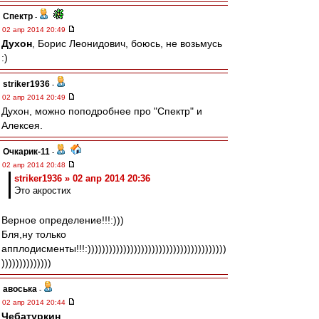
Спектр
-
02 апр 2014 20:49
Духон
, Борис Леонидович, боюсь, не возьмусь
:)
striker1936
-
02 апр 2014 20:49
Духон, можно поподробнее про "Спектр" и
Алексея.
Очкарик-11
-
02 апр 2014 20:48
striker1936 » 02 апр 2014 20:36
Это акростих
Верное определение!!!:)))
Бля,ну только
апплодисменты!!!:)))))))))))))))))))))))))))))))))))))))
))))))))))))))
авоська
-
02 апр 2014 20:44
Чебатуркин
,