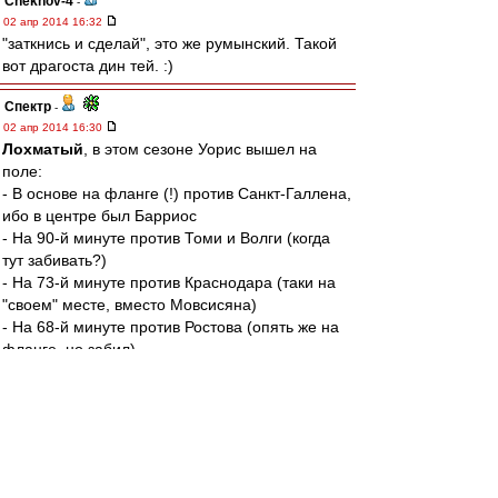
Chekhov-4
-
02 апр 2014 16:32
"заткнись и сделай", это же румынский. Такой
вот драгоста дин тей. :)
Спектр
-
02 апр 2014 16:30
Лохматый
, в этом сезоне Уорис вышел на
поле:
- В основе на фланге (!) против Санкт-Галлена,
ибо в центре был Барриос
- На 90-й минуте против Томи и Волги (когда
тут забивать?)
- На 73-й минуте против Краснодара (таки на
"своем" месте, вместо Мовсисяна)
- На 68-й минуте против Ростова (опять же на
фланге, но забил).
Итого, Уорис на позиции центрфорварда
провел за "Спартак" аж 17 минут. Это
называется "дать шанс"?
Да и всего на поле он провел меньше полного
матча.