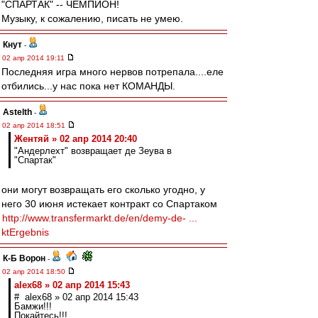
"СПАРТАК" -- ЧЕМПИОН!
Музыку, к сожалению, писать не умею.
Кнут
-
02 апр 2014 19:11
Последняя игра много нервов потрепала....еле
отбились...у нас пока нет КОМАНДЫ.
Astelth
-
02 апр 2014 18:51
Жентяй » 02 апр 2014 20:40
"Андерлехт" возвращает де Зеува в
"Спартак"
они могут возвращать его сколько угодно, у
него 30 июня истекает контракт со Спартаком
http://www.transfermarkt.de/en/demy-de- ...
ktErgebnis
К-Б Ворон
-
02 апр 2014 18:50
alex68 » 02 апр 2014 15:43
# alex68 » 02 апр 2014 15:43
Бамжи!!!
Покайтесь!!!