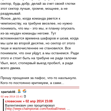
сектор, будь добр, делай за счет своей глотки
этот сектор лучше, громче, мощнее, а не
раздумывай.
Ясное, дело, когда команда рвется к
чемпионству, на трибуне веселее, но нужно
понимать, что мы - это мы, и планку опускать
из-за неудач команды негоже. Тут
вспоминаются времена шафаров и шоав, когда
мы шли во второй десятке, но сектор от этого
тише и малочисленнее не становился. Все
понимали, что они уйдут, а мы останемся. Ради
этого и стоит быть на трибуне не ради галочки
\был, мол, стопервый выезд пробил\, а ради
всего движа.
Прошу прощения за пафос, что-то нахлынуло.
Кого-то постоянно критикуем, а сами...
spartak46
-
02 апр 2014 22:41
словесник » 02 апр 2014 15:08
Валентинович уже процитировал
(
http://www.championat.com/football/news
...