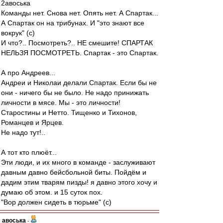
2авоська
Команды нет. Снова нет. Опять нет. А Спартак...
А Спартак он на трибунах. И "это знают все
вокрук" (с)
И что?.. Посмотреть?.. НЕ смешите! СПАРТАК
НЕЛЬЗЯ ПОСМОТРЕТЬ. Спартак - это Спартак.
А про Андреев...
Андреи и Николаи делали Спартак. Если бы не
они - ничего бы не было. Не надо принижать
личности в мясе. Мы - это личности!
Старостины и Нетто. Тищенко и Тихонов,
Романцев и Ярцев.
Не надо тут!..
А тот кто плюёт...
Эти люди, и их много в команде - заслуживают
давным давно бейсбольной биты. Пойдём и
дадим этим тварям пизды! я давно этого хочу и
думаю об этом. и 15 суток пох.
"Вор должен сидеть в тюрьме" (с)
авоська
-