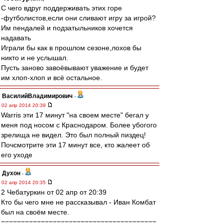
С чего вдруг поддерживать этих горе
-футболистов,если они сливают игру за игрой?
Им пендалей и подзатыльников хочется
надавать
Играли бы как в прошлом сезоне,лохов бы
никто и не услышал.
Пусть заново завоёвывают уважение и будет
им хлоп-хлоп и всё остальное.
ВасилийВладимирович
-
02 апр 2014 20:39
Warris эти 17 минут "на своем месте" бегал у
меня под носом с Краснодаром. Более убогого
зрелища не видел. Это был полный пиздец!
Почсмотрите эти 17 минут все, кто жалеет об
его уходе
Духон
-
02 апр 2014 20:35
2 Чебатуркин от 02 апр от 20:39
Кто бы чего мне не рассказывал - Иван Комбат
был на своём месте.
=======================================