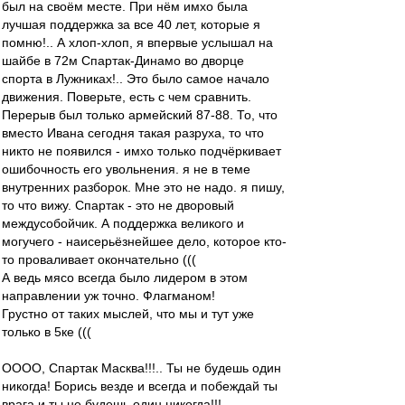
был на своём месте. При нём имхо была
лучшая поддержка за все 40 лет, которые я
помню!.. А хлоп-хлоп, я впервые услышал на
шайбе в 72м Спартак-Динамо во дворце
спорта в Лужниках!.. Это было самое начало
движения. Поверьте, есть с чем сравнить.
Перерыв был только армейский 87-88. То, что
вместо Ивана сегодня такая разруха, то что
никто не появился - имхо только подчёркивает
ошибочность его увольнения. я не в теме
внутренних разборок. Мне это не надо. я пишу,
то что вижу. Спартак - это не дворовый
междусобойчик. А поддержка великого и
могучего - наисерьёзнейшее дело, которое кто-
то проваливает окончательно (((
А ведь мясо всегда было лидером в этом
направлении уж точно. Флагманом!
Грустно от таких мыслей, что мы и тут уже
только в 5ке (((
ОООО, Спартак Масква!!!.. Ты не будешь один
никогда! Борись везде и всегда и побеждай ты
врага и ты не будешь один никогда!!!