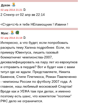
Духон
-
02 апр 2014 21:21
2 Спектр от 02 апр вв 22:14
<C>де<с>Ь я тебе НЕпамощник ! Извини !
Myac
-
02 апр 2014 21:18
Интересно, а что будет, если попробовать
раскрыть тему Хагена подробнее. Если, по
примеру Ювентуса, лишить газовый
бомжатничег чемпионства-2007,
дисквалифицировать на пару лет из еврокупков
и отправить в пердив? Вот и будет нам с вами
титул где не ждали. Представляете, Никита
Баженов, Стипе Плетикоса, Роман Павлюченко
- чемпионы России по футболу 2007 года. А
главное, наш любимый московский Спартак!
Вроде как и УЕФА там при делах, и именно
поэтому есть шанс, что комитетом "поэтики"
РФС дело не ограничится.