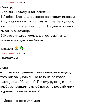
02 апр 2014 17:26
Спектр
,
А причины этому и так понятны:
1 Любовь Карпина к испаноговорящим игрокам
2 Ну надо же как то оправдать покупку Хурадо,
у которого наверняка еще и ЗП одна из самых
высоких в команде
3 Жано слишком молод для основы, типа
может и посидеть на бенче
nikolay II
-
02 апр 2014 17:22
Лохматый
,
лови
– Я пытался сделать с вами интервью еще до
того как вас уволили, но вето на разговор
накладывал "Спартак". Почему руководители
клуба запрещали вам общаться с российскими
журналистами тет-а-тет?
– Меня это тоже удивляло.