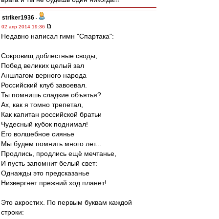
striker1936
-
02 апр 2014 19:36
Недавно написал гимн "Спартака":
Сокровищ доблестные своды,
Побед великих целый зал
Аншлагом верного народа
Российский клуб завоевал.
Ты помнишь сладкие объятья?
Ах, как я томно трепетал,
Как капитан российской братьи
Чудесный кубок поднимал!
Его волшебное сиянье
Мы будем помнить много лет...
Продлись, продлись ещё мечтанье,
И пусть запомнит белый свет:
Однажды это предсказанье
Низвергнет прежний ход планет!
Это акростих. По первым буквам каждой
строки: