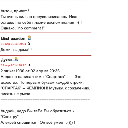
============
Антон, привет !
Ты очень сильно преувеличиваешь. Иван
оставил по себе плохие воспоминания :-( !
Однако, "no comment !"
blind_guardian
-
02 апр 2014 20:34
Деми, ты дома!!!
Духон
-
02 апр 2014 20:25
2 striker1936 от 02 апр вв 20:36
Недавно написал гимн "Спартака": ... . Это
акростих. По первым буквам каждой строки:
"СПАРТАК" -- ЧЕМПИОН! Музыку, к сожалению,
писать не умею.
=======================================
===========================
Андрей, надо Бы теБе Бы обратиться к
"Спектру".
Алексей справится ! Он всё умеет :-))) !