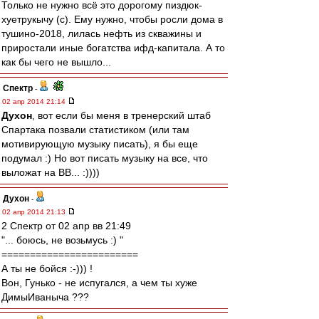
Только не нужно всё это дорогому пиздюк-
хуетрукычу (с). Ему нужно, чтобы росли дома в
тушино-2018, лилась нефть из скважины и
приростали иные богатства ифд-капитала. А то
как бы чего не вышло...
Спектр
-
02 апр 2014 21:14
Духон
, вот если бы меня в тренерский штаб
Спартака позвали статистиком (или там
мотивирующую музыку писать), я бы еще
подумал :) Но вот писать музыку на все, что
выложат на ВВ... :))))
Духон
-
02 апр 2014 21:13
2 Спектр от 02 апр вв 21:49
"... боюсь, не возьмусь :) "
========================
А ты не бойся :-))) !
Вон, Гунько - не испугался, а чем ты хуже
ДимыИваныча ???