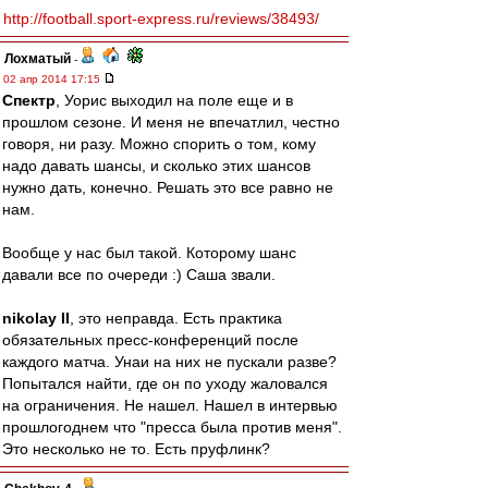
http://football.sport-express.ru/reviews/38493/
Лохматый
-
02 апр 2014 17:15
Спектр
, Уорис выходил на поле еще и в
прошлом сезоне. И меня не впечатлил, честно
говоря, ни разу. Можно спорить о том, кому
надо давать шансы, и сколько этих шансов
нужно дать, конечно. Решать это все равно не
нам.
Вообще у нас был такой. Которому шанс
давали все по очереди :) Саша звали.
nikolay II
, это неправда. Есть практика
обязательных пресс-конференций после
каждого матча. Унаи на них не пускали разве?
Попытался найти, где он по уходу жаловался
на ограничения. Не нашел. Нашел в интервью
прошлогоднем что "пресса была против меня".
Это несколько не то. Есть пруфлинк?