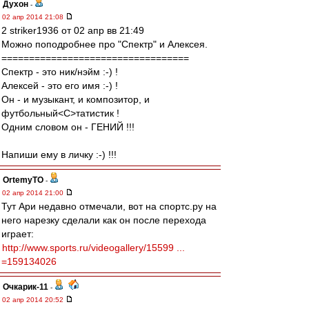
Духон
-
02 апр 2014 21:08
2 striker1936 от 02 апр вв 21:49
Можно поподробнее про "Спектр" и Алексея.
==================================
Спектр - это ник/нэйм :-) !
Алексей - это его имя :-) !
Он - и музыкант, и композитор, и
футбольный<C>татистик !
Одним словом он - ГЕНИЙ !!!
Напиши ему в личку :-) !!!
OrtemyTO
-
02 апр 2014 21:00
Тут Ари недавно отмечали, вот на спортс.ру на
него нарезку сделали как он после перехода
играет:
http://www.sports.ru/videogallery/15599 ...
=159134026
Очкарик-11
-
02 апр 2014 20:52