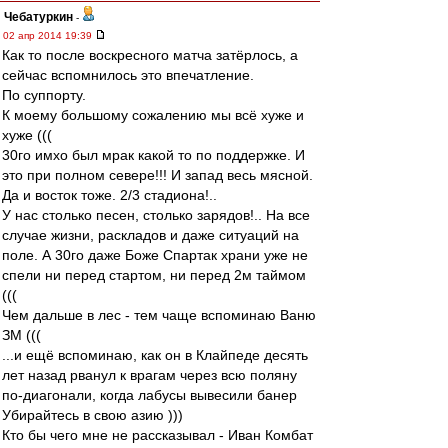
Чебатуркин
-
02 апр 2014 19:39
Как то после воскресного матча затёрлось, а
сейчас вспомнилось это впечатление.
По суппорту.
К моему большому сожалению мы всё хуже и
хуже (((
30го имхо был мрак какой то по поддержке. И
это при полном севере!!! И запад весь мясной.
Да и восток тоже. 2/3 стадиона!..
У нас столько песен, столько зарядов!.. На все
случае жизни, раскладов и даже ситуаций на
поле. А 30го даже Боже Спартак храни уже не
спели ни перед стартом, ни перед 2м таймом
(((
Чем дальше в лес - тем чаще вспоминаю Ваню
ЗМ (((
...и ещё вспоминаю, как он в Клайпеде десять
лет назад рванул к врагам через всю поляну
по-диагонали, когда лабусы вывесили банер
Убирайтесь в свою азию )))
Кто бы чего мне не рассказывал - Иван Комбат