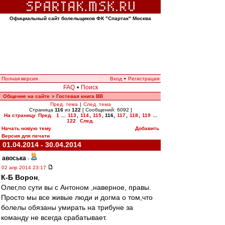
Официальный сайт болельщиков ФК "Спартак" Москва
Полная версия
Вход
•
Регистрация
FAQ
•
Поиск
Общение на сайте
Гостевая книга ВВ
»
Пред. тема
|
След. тема
Страница
116
из
122
[ Сообщений: 6092 ]
На страницу
Пред.
1
...
113
,
114
,
115
,
116
,
117
,
118
,
119
...
122
След.
Начать новую тему
Добавить
Версия для печати
01.04.2014 - 30.04.2014
авоська
-
02 апр 2014 23:17
К-Б Ворон
,
Олег,по сути вы с Антоном ,наверное, правы.
Просто мы все живые люди и догма о том,что
болелы обязаны умирать на трибуне за
команду не всегда срабатывает.