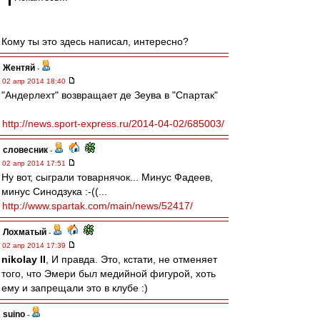
Кому ты это здесь написал, интересно?
Жентяй
-
02 апр 2014 18:40
"Андерлехт" возвращает де Зеува в "Спартак"
http://news.sport-express.ru/2014-04-02/685003/
словесник
-
02 апр 2014 17:51
Ну вот, сыграли товарнячок... Минус Фадеев,
минус Синодзука :-((...
http://www.spartak.com/main/news/52417/
Лохматый
-
02 апр 2014 17:39
nikolay II
, И правда. Это, кстати, не отменяет
того, что Эмери был медийной фигурой, хоть
ему и запрещали это в клубе :)
suino
-