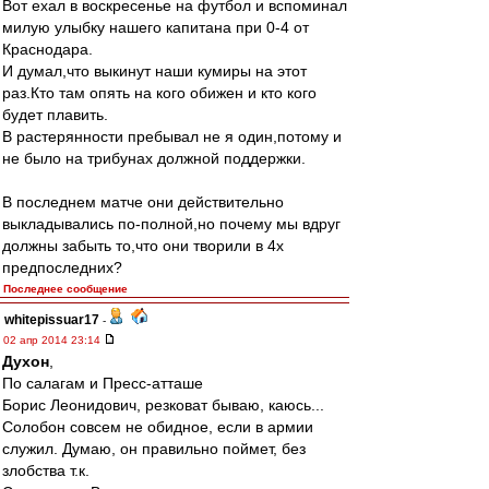
Вот ехал в воскресенье на футбол и вспоминал
милую улыбку нашего капитана при 0-4 от
Краснодара.
И думал,что выкинут наши кумиры на этот
раз.Кто там опять на кого обижен и кто кого
будет плавить.
В растерянности пребывал не я один,потому и
не было на трибунах должной поддержки.
В последнем матче они действительно
выкладывались по-полной,но почему мы вдруг
должны забыть то,что они творили в 4х
предпоследних?
Последнее сообщение
whitepissuar17
-
02 апр 2014 23:14
Духон
,
По салагам и Пресс-атташе
Борис Леонидович, резковат бываю, каюсь...
Солобон совсем не обидное, если в армии
служил. Думаю, он правильно поймет, без
злобства т.к.