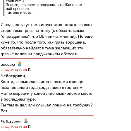
cseti.html).
Знаете, вечером я подумал, что Жано сам
всё прояснит.
Так оно и есть...
И ведь есть тут тьма искусников таскать со всех
сторон всю грязь на книгу (с обязательным
"оправданием", что ВВ - книга мнений). Но ещё
хуже то, что после того, как грязь вброшена,
обязательно найдётся тьма желающих эту
грязь с половым придыханием обсосать.
авоська
-
02 апр 2014 22:00
Чебатуркин
,
Кстати,вспомнилась игра с лохами в конце
позапрошлого года,когда также в гостевом
матче вырвали у коней лигочемпионское место
в последнем туре.
Ты там видел или слышал лошню на трибунах?
Вот.
Чебатуркин
-
02 апр 2014 21:48