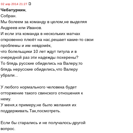
02 апр 2014 21:27
Чебатуркин
,
Собран.
Мы болеем за команду в целом,не выделяя
Андреев или Иванов.
И если эта команда в нескольких матчах
откровенно плюёт на нас,решает какие-то свои
проблемы и им невдомёк,
что болельщики 10 лет ждут титула и в
очередной раз эти надежды похерены?
То блядь русские обиделись на Валеру,то
блядь нерусские обиделись,что Валеру
убрали...
У любого нормального человека будет
отторжение такого свинского отношения к
нему.
У меня,к примеру,не было желания их
поддерживать.Так,посмотреть.
Если бы старались и не получалось-другой
вопрос.