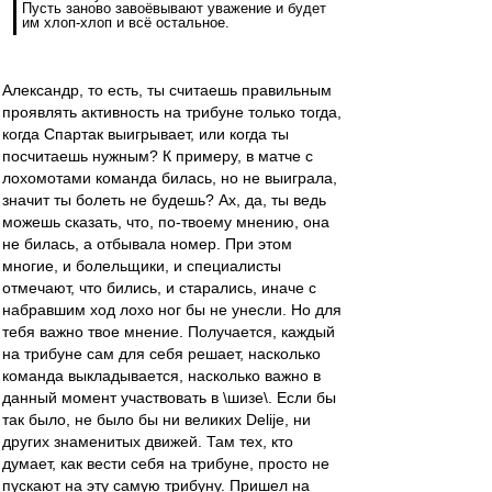
Пусть заново завоёвывают уважение и будет
им хлоп-хлоп и всё остальное.
Александр, то есть, ты считаешь правильным
проявлять активность на трибуне только тогда,
когда Спартак выигрывает, или когда ты
посчитаешь нужным? К примеру, в матче с
лохомотами команда билась, но не выиграла,
значит ты болеть не будешь? Ах, да, ты ведь
можешь сказать, что, по-твоему мнению, она
не билась, а отбывала номер. При этом
многие, и болельщики, и специалисты
отмечают, что бились, и старались, иначе с
набравшим ход лохо ног бы не унесли. Но для
тебя важно твое мнение. Получается, каждый
на трибуне сам для себя решает, насколько
команда выкладывается, насколько важно в
данный момент участвовать в \шизе\. Если бы
так было, не было бы ни великих Delije, ни
других знаменитых движей. Там тех, кто
думает, как вести себя на трибуне, просто не
пускают на эту самую трибуну. Пришел на