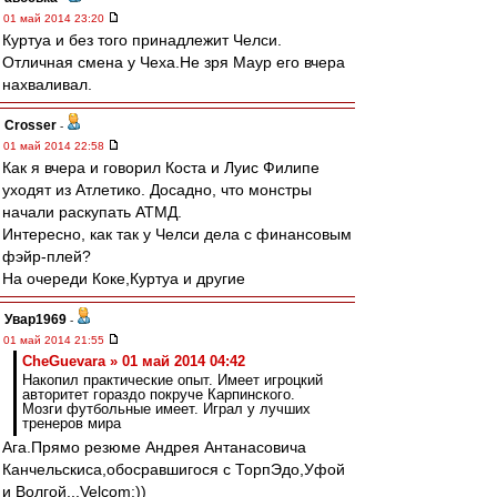
01 май 2014 23:20
Куртуа и без того принадлежит Челси.
Отличная смена у Чеха.Не зря Маур его вчера
нахваливал.
Crosser
-
01 май 2014 22:58
Как я вчера и говорил Коста и Луис Филипе
уходят из Атлетико. Досадно, что монстры
начали раскупать АТМД.
Интересно, как так у Челси дела с финансовым
фэйр-плей?
На очереди Коке,Куртуа и другие
Увар1969
-
01 май 2014 21:55
CheGuevara » 01 май 2014 04:42
Накопил практические опыт. Имеет игроцкий
авторитет гораздо покруче Карпинского.
Мозги футбольные имеет. Играл у лучших
тренеров мира
Ага.Прямо резюме Андрея Антанасовича
Канчельскиса,обосравшигося с ТорпЭдо,Уфой
и Волгой...Velcom:))