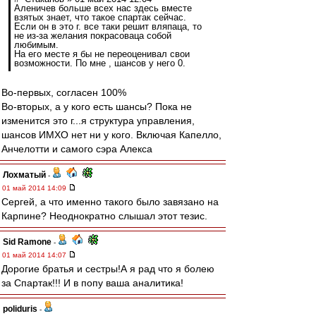
Аленичев больше всех нас здесь вместе
взятых знает, что такое спартак сейчас.
Если он в это г. все таки решит вляпаца, то
не из-за желания покрасоваца собой
любимым.
На его месте я бы не переоценивал свои
возможности. По мне , шансов у него 0.
Во-первых, согласен 100%
Во-вторых, а у кого есть шансы? Пока не
изменится это г...я структура управления,
шансов ИМХО нет ни у кого. Включая Капелло,
Анчелотти и самого сэра Алекса
Лохматый
-
01 май 2014 14:09
Сергей, а что именно такого было завязано на
Карпине? Неоднократно слышал этот тезис.
Sid Ramone
-
01 май 2014 14:07
Дорогие братья и сестры!А я рад что я болею
за Спартак!!! И в попу ваша аналитика!
poliduris
-