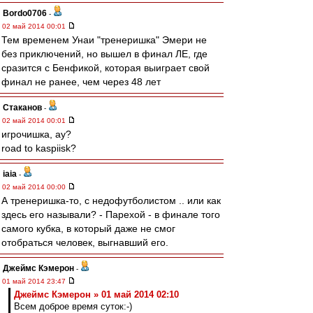
Bordo0706
-
02 май 2014 00:01
Тем временем Унаи "тренеришка" Эмери не
без приключений, но вышел в финал ЛЕ, где
сразится с Бенфикой, которая выиграет свой
финал не ранее, чем через 48 лет
Cтаканов
-
02 май 2014 00:01
игрочишка, ау?
road to kaspiisk?
iaia
-
02 май 2014 00:00
А тренеришка-то, с недофутболистом .. или как
здесь его называли? - Парехой - в финале того
самого кубка, в который даже не смог
отобраться человек, выгнавший его.
Джеймс Кэмерон
-
01 май 2014 23:47
Джеймс Кэмерон » 01 май 2014 02:10
Всем доброе время суток:-)