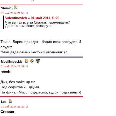
Stemid
-
01 май 2014 21:55
Valentinovich » 01 май 2014 11:20
Что вы так все за Спартак переживаете?
Дело то семейное, разберутся.
Точно. Барин приедет - барин всех рассудит. И
осудит.
"Мой дядя самых честных увольнял" (с)
Mosfilmovskiy
-
01 май 2014 21:33
recchi
,
Дык, без make up же.
Под софитами...двумя.
На финал Мисс подкрасим, кудри подзавьём:-)
Los
-
01 май 2014 21:25
Crosser
,