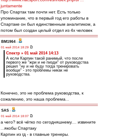
juntamente
Про Спартак там почти нет. Есть только
упоминание, что в первый год его работы в
Спартаке он был единственным аналитиком, а
потом был создан целый отдел из 4х человек
BM1964
-
01 май 2014 18:29
Спектр » 01 май 2014 14:13
А если Карпин такой ранимый, что после
первого же "жри и не пизди" от руководства
решил "ну и не буду тогда тренировать
вообще" - это проблемы никак не
руководства.
Конечно, это не проблема руководства, к
сожалению, это наша проблема...
SAS
-
01 май 2014 18:07
а чего? всё чётко по сегодняшнему.... извините
...якобы Спартаку
Карпин из гд - в главные тренеры.