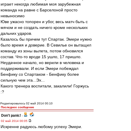
играет некогда любимая моя зарубежная
команда на равне с Барселоной просто
невыносимо
Юве ужасно топорен и убог, весь матч быть с
мячом и не создать ничего кроме нескольких
дальних ударов.
Казалось бы причем тут Спартак. Эмери нужно
было время и доверие. В Севилье он вытащил
команду из зоны вылета, потом обновился
состав. Что-то вроде 15 ушло, 17 пришло.
Неудачное начало, но верили в человека и
поддерживали. И если Эмери побеждал
Бенфику со Спартаком - Бенфику более
сильную чем эта...Эх...
Какого тренера воспитали, закалили! Горжусь
:?
Редактировалось 02 май 2014 00:10
Последнее сообщение
Don't panic!
-
02 май 2014 00:05
Искренне радуюсь любому успеху Эмери.