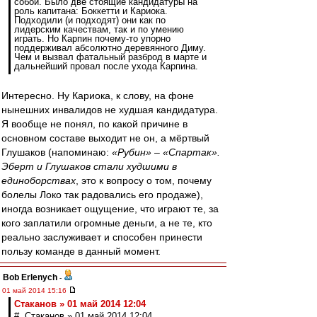
собой. Было две стоящие кандидатуры на
роль капитана: Боккетти и Кариока.
Подходили (и подходят) они как по
лидерским качествам, так и по умению
играть. Но Карпин почему-то упорно
поддерживал абсолютно деревянного Диму.
Чем и вызвал фатальный разброд в марте и
дальнейший провал после ухода Карпина.
Интересно. Ну Кариока, к слову, на фоне
нынешних инвалидов не худшая кандидатура.
Я вообще не понял, по какой причине в
основном составе выходит не он, а мёртвый
Глушаков (напоминаю:
«Рубин» – «Спартак».
Эберт и Глушаков стали худшими в
единоборствах
, это к вопросу о том, почему
болелы Локо так радовались его продаже),
иногда возникает ощущение, что играют те, за
кого заплатили огромные деньги, а не те, кто
реально заслуживает и способен принести
пользу команде в данный момент.
Bob Erlenych
-
01 май 2014 15:16
Cтаканов » 01 май 2014 12:04
# Cтаканов » 01 май 2014 12:04