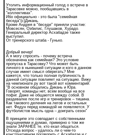
Утолить информационный голод о встрече в
Тарасовке можно, пообщавшись в
"коллективах".
Ибо официально - это была "семейная
беседа"(с)Дикань.
Кроме Андрея в "беседе" приняли участие:
Мовсесян, Озбилис, Глушаков, Хурадо.
Генеральный директор Асхабадзе также
выступил.
От тренерского штаба - Гунько.
Добрый вечер!
А я могу спросить - почему встреча
обозначена как семейная? Это условие
пропуска в Тарасовку? Что может быть
личного в нынешней ситуации и кого в данном
случае имеет смысл оберегать? Мне
кажется, что только полная публичность в
данной ситуации повлияет на ситуацию. Вижу
на чемпионате.ру вот такой вот комментарий:
"В основном общались Дикань и Юра.
Говорят, команды нет, всем вообще на все
пофиг. Даже не общаются между собой. В
раздевалке после игр и тренировок – тишина.
Как такового деления на легов и остальных
нет. Федун перед командой не появляется. У
футболистов мысль одна – доиграть сезон"
В принципе это совпадает с собственными
ощущениями и думаю, примерно о том же
знали ЗАРАНЕЕ те, кто ехал общаться.
Отсюда вопрос - удалось ли о чем-то
конструктивном поговорить с Асхабадзе и с