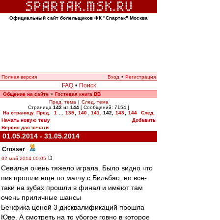
Официальный сайт болельщиков ФК "Спартак" Москва
Полная версия
Вход
•
Регистрация
FAQ
•
Поиск
Общение на сайте
Гостевая книга ВВ
»
Пред. тема
|
След. тема
Страница
142
из
144
[ Сообщений: 7154 ]
На страницу
Пред.
1
...
139
,
140
,
141
,
142
,
143
,
144
След.
Начать новую тему
Добавить
Версия для печати
01.05.2014 - 31.05.2014
Crosser
-
02 май 2014 00:05
Севилья очень тяжело играла. Было видно что
пик прошли еще по матчу с Бильбао, но все-
таки на зубах прошли в финал и имеют там
очень приличные шансы
Бенфика ценой 3 дисквалификаций прошла
Юве. А смотреть на то убогое говно в которое