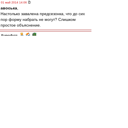
01 май 2014 14:06
авоська
,
Настолько завалена предсезонка, что до сих
пор форму набрать не могут? Слишком
простое объяснение.
Superfuzz
-
01 май 2014 14:05
авоська
, слишком много процессов в
нынешнем "Спартаке" было завязано на
Карпине.
Лохматый
-
01 май 2014 14:04
Леш, а кто виноват?
Спектр
-
01 май 2014 13:29
авоська
, ну, смотри. Тренер тот же? Тот же.
Игроки те же? Те же, плюс "усиление из
лазарета" (с). От "разлагающих" и
"бесполезных" элементов в лице Макгиди,
Сухи, Инсаурральде, Уориса и Чельстрема