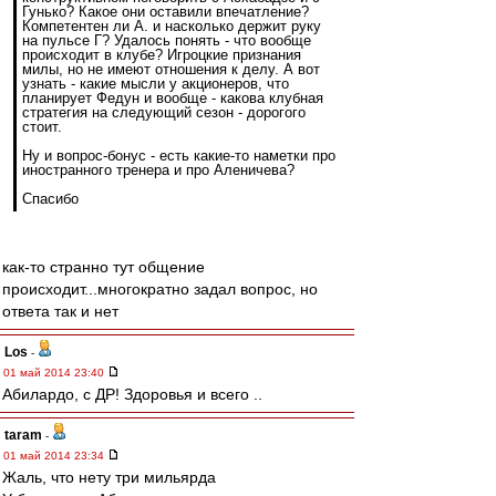
Гунько? Какое они оставили впечатление?
Компетентен ли А. и насколько держит руку
на пульсе Г? Удалось понять - что вообще
происходит в клубе? Игроцкие признания
милы, но не имеют отношения к делу. А вот
узнать - какие мысли у акционеров, что
планирует Федун и вообще - какова клубная
стратегия на следующий сезон - дорогого
стоит.
Ну и вопрос-бонус - есть какие-то наметки про
иностранного тренера и про Аленичева?
Спасибо
как-то странно тут общение
происходит...многократно задал вопрос, но
ответа так и нет
Los
-
01 май 2014 23:40
Абилардо, с ДР! Здоровья и всего ..
taram
-
01 май 2014 23:34
Жаль, что нету три мильярда