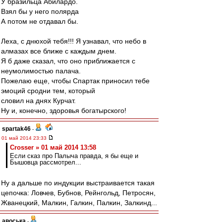
У бразильца Абилардо.
Взял бы у него полярда
А потом не отдавал бы.
Леха, с днюхой тебя!!! Я узнавал, что небо в
алмазах все ближе с каждым днем.
Я б даже сказал, что оно приближается с
неумолимостью палача.
Пожелаю еще, чтобы Спартак приносил тебе
эмоций сродни тем, который
словил на днях Курчат.
Ну и, конечно, здоровья богатырского!
spartak46
-
01 май 2014 23:33
Crosser » 01 май 2014 13:58
Если сказ про Палыча правда, я бы еще и
Бышовца рассмотрел...
Ну а дальше по индукции выстраивается такая
цепочка: Ловчев, Бубнов, Рейнгольд, Петросян,
Жванецкий, Малкин, Галкин, Палкин, Залкинд...
авоська
-