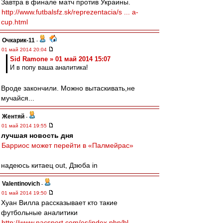
Завтра в финале матч против Украины.
http://www.futbalsfz.sk/reprezentacia/s ... a-
cup.html
Очкарик-11
-
01 май 2014 20:04
Sid Ramone » 01 май 2014 15:07
И в попу ваша аналитика!
Вроде закончили. Можно вытаскивать,не
мучайся...
Жентяй
-
01 май 2014 19:55
лучшая новость дня
Барриос может перейти в «Палмейрас»
надеюсь китаец out, Дзюба in
Valentinovich
-
01 май 2014 19:50
Хуан Вилла рассказывает кто такие
футбольные аналитики
http://www.nacsport.com/es/index.php/bl ...