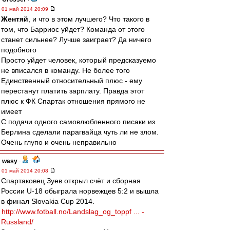
01 май 2014 20:09
Жентяй
, и что в этом лучшего? Что такого в
том, что Барриос уйдет? Команда от этого
станет сильнее? Лучше заиграет? Да ничего
подобного
Просто уйдет человек, который предсказуемо
не вписался в команду. Не более того
Единственный относительный плюс - ему
перестанут платить зарплату. Правда этот
плюс к ФК Спартак отношения прямого не
имеет
С подачи одного самовлюбленного писаки из
Берлина сделали парагвайца чуть ли не злом.
Очень глупо и очень неправильно
wasy
-
01 май 2014 20:08
Спартаковец Зуев открыл счёт и сборная
России U-18 обыграла норвежцев 5:2 и вышла
в финал Slovakia Cup 2014.
http://www.fotball.no/Landslag_og_toppf ... -
Russland/