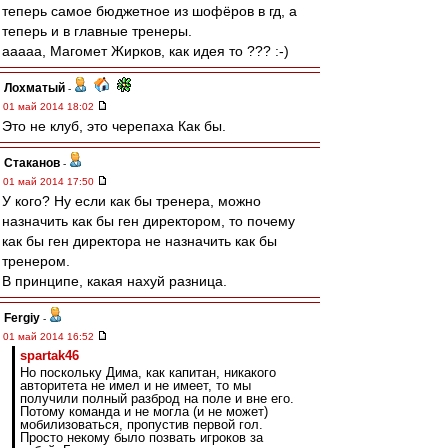
теперь самое бюджетное из шофёров в гд, а
теперь и в главные тренеры.
ааааа, Магомет Жирков, как идея то ??? :-)
Лохматый
-
01 май 2014 18:02
Это не клуб, это черепаха Как бы.
Cтаканов
-
01 май 2014 17:50
У кого? Ну если как бы тренера, можно
назначить как бы ген директором, то почему
как бы ген директора не назначить как бы
тренером.
В принципе, какая нахуй разница.
Fergiy
-
01 май 2014 16:52
spartak46
Но поскольку Дима, как капитан, никакого
авторитета не имел и не имеет, то мы
получили полный разброд на поле и вне его.
Потому команда и не могла (и не может)
мобилизоваться, пропустив первой гол.
Просто некому было позвать игроков за